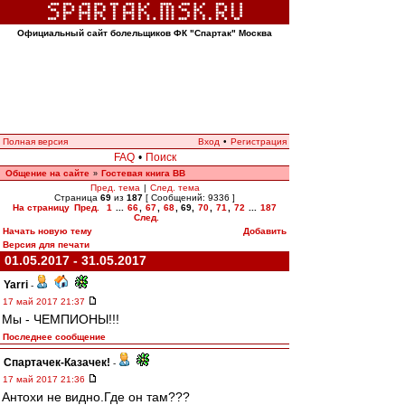
Официальный сайт болельщиков ФК "Спартак" Москва
Полная версия
Вход
•
Регистрация
FAQ
•
Поиск
Общение на сайте
Гостевая книга ВВ
»
Пред. тема
|
След. тема
Страница
69
из
187
[ Сообщений: 9336 ]
На страницу
Пред.
1
...
66
,
67
,
68
,
69
,
70
,
71
,
72
...
187
След.
Начать новую тему
Добавить
Версия для печати
01.05.2017 - 31.05.2017
Yarri
-
17 май 2017 21:37
Мы - ЧЕМПИОНЫ!!!
Последнее сообщение
Спартачек-Казачек!
-
17 май 2017 21:36
Антохи не видно.Где он там???