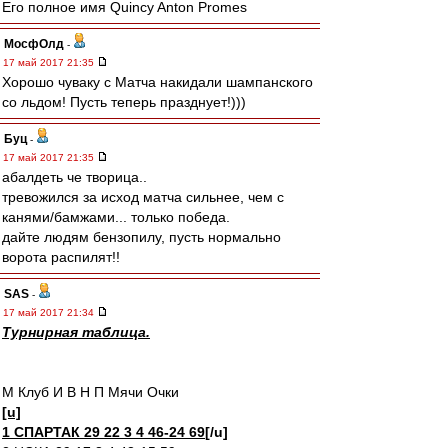
Его полное имя Quincy Anton Promes
МосфОлд
-
17 май 2017 21:35
Хорошо чуваку с Матча накидали шампанского
со льдом! Пусть теперь празднует!)))
Буц
-
17 май 2017 21:35
абалдеть че творица..
тревожился за исход матча сильнее, чем с
канями/бамжами... только победа.
дайте людям бензопилу, пусть нормально
ворота распилят!!
SAS
-
17 май 2017 21:34
Турнирная таблица.
М Клуб И В Н П Мячи Очки
[u]
1 СПАРТАК 29 22 3 4 46-24 69
[/u]