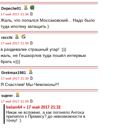
Depeche01
-
17 май 2017 21:36
Жаль, что попался Моссаковский... Надо было
туда ипотеку затащить )
recchi
-
17 май 2017 21:36
в раздевалке страшный угар! :)))
жаль, не Гешаорлов туда пошёл интервью
брать о)))
Grekmax1981
-
17 май 2017 21:36
Я Счастлив! Мы-Чемпионы!!!
suprer
-
17 май 2017 21:36
belam64 » 17 май 2017 21:32
Никак не вспомню, а как погоняло Антоха
прилипло к Промесу? до невозможности в
точку! :)