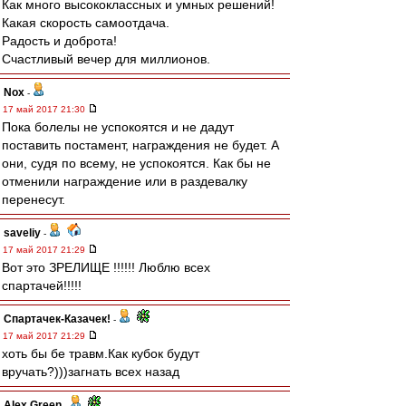
Как много высококлассных и умных решений!
Какая скорость самоотдача.
Радость и доброта!
Счастливый вечер для миллионов.
Nox
-
17 май 2017 21:30
Пока болелы не успокоятся и не дадут
поставить постамент, награждения не будет. А
они, судя по всему, не успокоятся. Как бы не
отменили награждение или в раздевалку
перенесут.
saveliy
-
17 май 2017 21:29
Вот это ЗРЕЛИЩЕ !!!!!! Люблю всех
спартачей!!!!!
Спартачек-Казачек!
-
17 май 2017 21:29
хоть бы бе травм.Как кубок будут
вручать?)))загнать всех назад
Alex Green
-