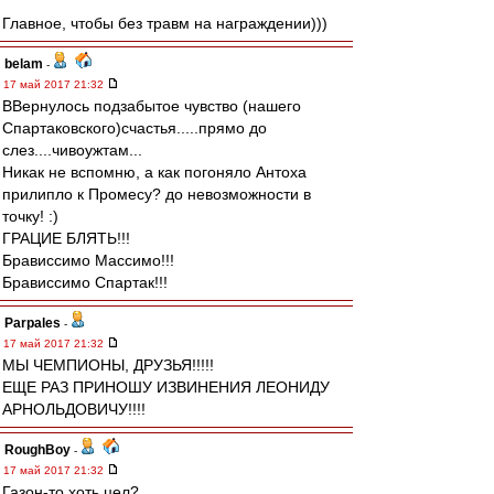
Главное, чтобы без травм на награждении)))
belam
-
17 май 2017 21:32
ВВернулось подзабытое чувство (нашего
Спартаковского)счастья.....прямо до
слез....чивоужтам...
Никак не вспомню, а как погоняло Антоха
прилипло к Промесу? до невозможности в
точку! :)
ГРАЦИЕ БЛЯТЬ!!!
Брависсимо Массимо!!!
Брависсимо Спартак!!!
Parpales
-
17 май 2017 21:32
МЫ ЧЕМПИОНЫ, ДРУЗЬЯ!!!!!
ЕЩЕ РАЗ ПРИНОШУ ИЗВИНЕНИЯ ЛЕОНИДУ
АРНОЛЬДОВИЧУ!!!!
RoughBoy
-
17 май 2017 21:32
Газон-то хоть цел?