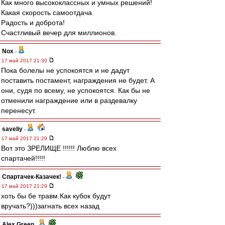
Как много высококлассных и умных решений!
Какая скорость самоотдача.
Радость и доброта!
Счастливый вечер для миллионов.
Nox
-
17 май 2017 21:30
Пока болелы не успокоятся и не дадут
поставить постамент, награждения не будет. А
они, судя по всему, не успокоятся. Как бы не
отменили награждение или в раздевалку
перенесут.
saveliy
-
17 май 2017 21:29
Вот это ЗРЕЛИЩЕ !!!!!! Люблю всех
спартачей!!!!!
Спартачек-Казачек!
-
17 май 2017 21:29
хоть бы бе травм.Как кубок будут
вручать?)))загнать всех назад
Alex Green
-