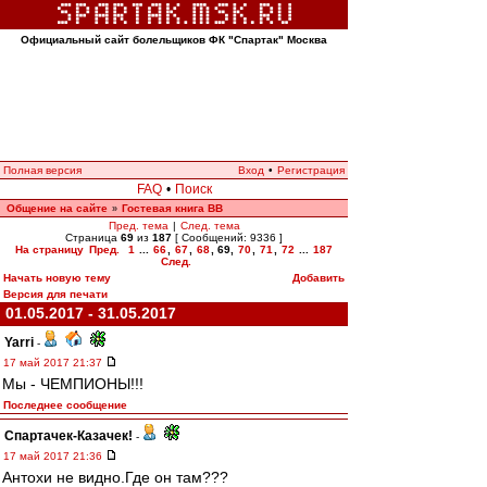
Официальный сайт болельщиков ФК "Спартак" Москва
Полная версия
Вход
•
Регистрация
FAQ
•
Поиск
Общение на сайте
Гостевая книга ВВ
»
Пред. тема
|
След. тема
Страница
69
из
187
[ Сообщений: 9336 ]
На страницу
Пред.
1
...
66
,
67
,
68
,
69
,
70
,
71
,
72
...
187
След.
Начать новую тему
Добавить
Версия для печати
01.05.2017 - 31.05.2017
Yarri
-
17 май 2017 21:37
Мы - ЧЕМПИОНЫ!!!
Последнее сообщение
Спартачек-Казачек!
-
17 май 2017 21:36
Антохи не видно.Где он там???