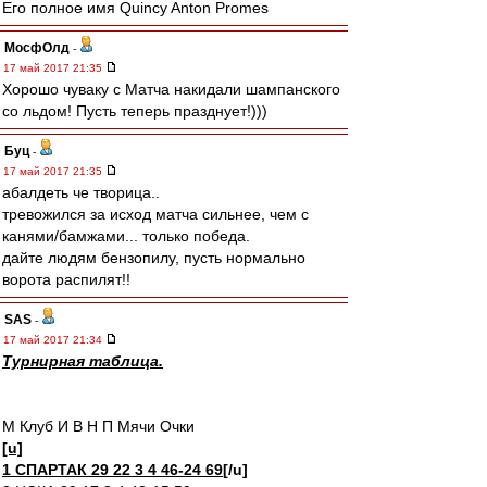
Его полное имя Quincy Anton Promes
МосфОлд
-
17 май 2017 21:35
Хорошо чуваку с Матча накидали шампанского
со льдом! Пусть теперь празднует!)))
Буц
-
17 май 2017 21:35
абалдеть че творица..
тревожился за исход матча сильнее, чем с
канями/бамжами... только победа.
дайте людям бензопилу, пусть нормально
ворота распилят!!
SAS
-
17 май 2017 21:34
Турнирная таблица.
М Клуб И В Н П Мячи Очки
[u]
1 СПАРТАК 29 22 3 4 46-24 69
[/u]