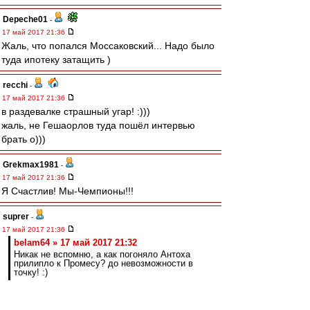
Depeche01
-
17 май 2017 21:36
Жаль, что попался Моссаковский... Надо было
туда ипотеку затащить )
recchi
-
17 май 2017 21:36
в раздевалке страшный угар! :)))
жаль, не Гешаорлов туда пошёл интервью
брать о)))
Grekmax1981
-
17 май 2017 21:36
Я Счастлив! Мы-Чемпионы!!!
suprer
-
17 май 2017 21:36
belam64 » 17 май 2017 21:32
Никак не вспомню, а как погоняло Антоха
прилипло к Промесу? до невозможности в
точку! :)