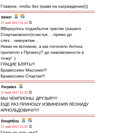
Главное, чтобы без травм на награждении)))
belam
-
17 май 2017 21:32
ВВернулось подзабытое чувство (нашего
Спартаковского)счастья.....прямо до
слез....чивоужтам...
Никак не вспомню, а как погоняло Антоха
прилипло к Промесу? до невозможности в
точку! :)
ГРАЦИЕ БЛЯТЬ!!!
Брависсимо Массимо!!!
Брависсимо Спартак!!!
Parpales
-
17 май 2017 21:32
МЫ ЧЕМПИОНЫ, ДРУЗЬЯ!!!!!
ЕЩЕ РАЗ ПРИНОШУ ИЗВИНЕНИЯ ЛЕОНИДУ
АРНОЛЬДОВИЧУ!!!!
RoughBoy
-
17 май 2017 21:32
Газон-то хоть цел?