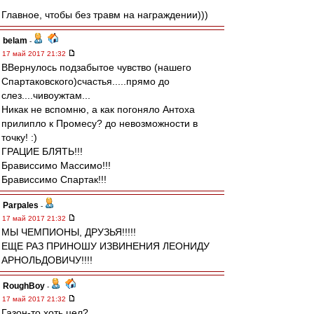
Главное, чтобы без травм на награждении)))
belam
-
17 май 2017 21:32
ВВернулось подзабытое чувство (нашего
Спартаковского)счастья.....прямо до
слез....чивоужтам...
Никак не вспомню, а как погоняло Антоха
прилипло к Промесу? до невозможности в
точку! :)
ГРАЦИЕ БЛЯТЬ!!!
Брависсимо Массимо!!!
Брависсимо Спартак!!!
Parpales
-
17 май 2017 21:32
МЫ ЧЕМПИОНЫ, ДРУЗЬЯ!!!!!
ЕЩЕ РАЗ ПРИНОШУ ИЗВИНЕНИЯ ЛЕОНИДУ
АРНОЛЬДОВИЧУ!!!!
RoughBoy
-
17 май 2017 21:32
Газон-то хоть цел?