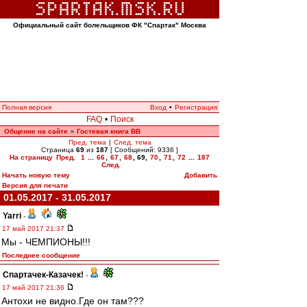
Официальный сайт болельщиков ФК "Спартак" Москва
Полная версия
Вход
•
Регистрация
FAQ
•
Поиск
Общение на сайте
Гостевая книга ВВ
»
Пред. тема
|
След. тема
Страница
69
из
187
[ Сообщений: 9336 ]
На страницу
Пред.
1
...
66
,
67
,
68
,
69
,
70
,
71
,
72
...
187
След.
Начать новую тему
Добавить
Версия для печати
01.05.2017 - 31.05.2017
Yarri
-
17 май 2017 21:37
Мы - ЧЕМПИОНЫ!!!
Последнее сообщение
Спартачек-Казачек!
-
17 май 2017 21:36
Антохи не видно.Где он там???