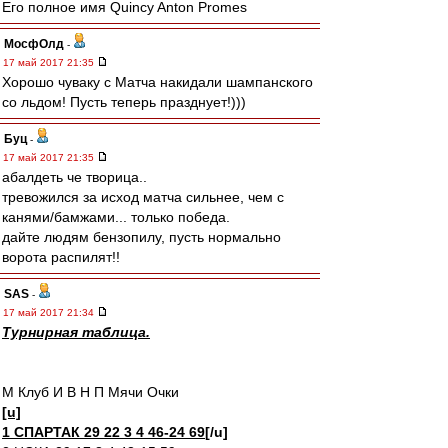
Его полное имя Quincy Anton Promes
МосфОлд
-
17 май 2017 21:35
Хорошо чуваку с Матча накидали шампанского
со льдом! Пусть теперь празднует!)))
Буц
-
17 май 2017 21:35
абалдеть че творица..
тревожился за исход матча сильнее, чем с
канями/бамжами... только победа.
дайте людям бензопилу, пусть нормально
ворота распилят!!
SAS
-
17 май 2017 21:34
Турнирная таблица.
М Клуб И В Н П Мячи Очки
[u]
1 СПАРТАК 29 22 3 4 46-24 69
[/u]