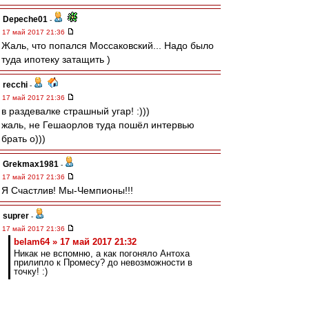
Depeche01
-
17 май 2017 21:36
Жаль, что попался Моссаковский... Надо было
туда ипотеку затащить )
recchi
-
17 май 2017 21:36
в раздевалке страшный угар! :)))
жаль, не Гешаорлов туда пошёл интервью
брать о)))
Grekmax1981
-
17 май 2017 21:36
Я Счастлив! Мы-Чемпионы!!!
suprer
-
17 май 2017 21:36
belam64 » 17 май 2017 21:32
Никак не вспомню, а как погоняло Антоха
прилипло к Промесу? до невозможности в
точку! :)