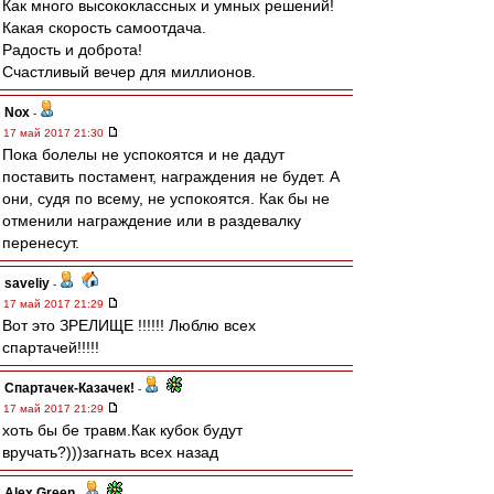
Как много высококлассных и умных решений!
Какая скорость самоотдача.
Радость и доброта!
Счастливый вечер для миллионов.
Nox
-
17 май 2017 21:30
Пока болелы не успокоятся и не дадут
поставить постамент, награждения не будет. А
они, судя по всему, не успокоятся. Как бы не
отменили награждение или в раздевалку
перенесут.
saveliy
-
17 май 2017 21:29
Вот это ЗРЕЛИЩЕ !!!!!! Люблю всех
спартачей!!!!!
Спартачек-Казачек!
-
17 май 2017 21:29
хоть бы бе травм.Как кубок будут
вручать?)))загнать всех назад
Alex Green
-