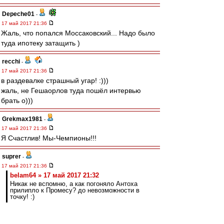
Depeche01
-
17 май 2017 21:36
Жаль, что попался Моссаковский... Надо было
туда ипотеку затащить )
recchi
-
17 май 2017 21:36
в раздевалке страшный угар! :)))
жаль, не Гешаорлов туда пошёл интервью
брать о)))
Grekmax1981
-
17 май 2017 21:36
Я Счастлив! Мы-Чемпионы!!!
suprer
-
17 май 2017 21:36
belam64 » 17 май 2017 21:32
Никак не вспомню, а как погоняло Антоха
прилипло к Промесу? до невозможности в
точку! :)