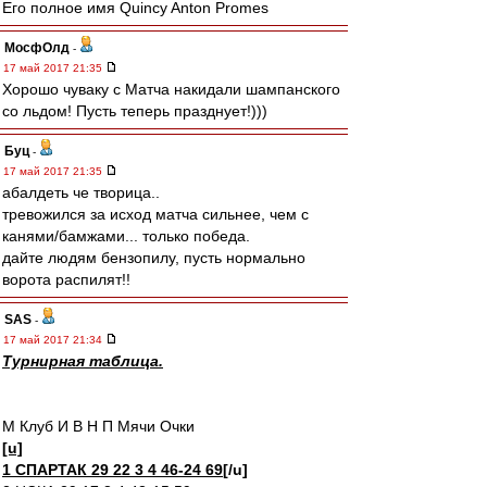
Его полное имя Quincy Anton Promes
МосфОлд
-
17 май 2017 21:35
Хорошо чуваку с Матча накидали шампанского
со льдом! Пусть теперь празднует!)))
Буц
-
17 май 2017 21:35
абалдеть че творица..
тревожился за исход матча сильнее, чем с
канями/бамжами... только победа.
дайте людям бензопилу, пусть нормально
ворота распилят!!
SAS
-
17 май 2017 21:34
Турнирная таблица.
М Клуб И В Н П Мячи Очки
[u]
1 СПАРТАК 29 22 3 4 46-24 69
[/u]