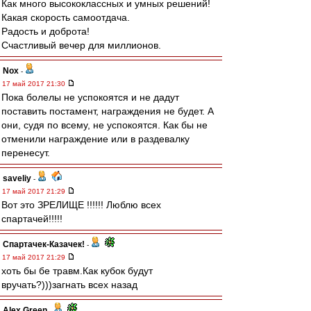
Как много высококлассных и умных решений!
Какая скорость самоотдача.
Радость и доброта!
Счастливый вечер для миллионов.
Nox
-
17 май 2017 21:30
Пока болелы не успокоятся и не дадут
поставить постамент, награждения не будет. А
они, судя по всему, не успокоятся. Как бы не
отменили награждение или в раздевалку
перенесут.
saveliy
-
17 май 2017 21:29
Вот это ЗРЕЛИЩЕ !!!!!! Люблю всех
спартачей!!!!!
Спартачек-Казачек!
-
17 май 2017 21:29
хоть бы бе травм.Как кубок будут
вручать?)))загнать всех назад
Alex Green
-