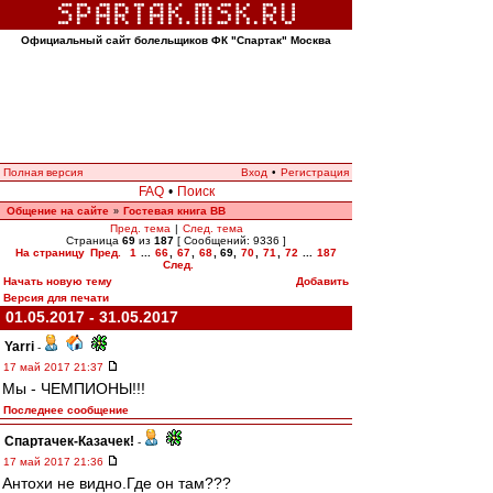
Официальный сайт болельщиков ФК "Спартак" Москва
Полная версия
Вход
•
Регистрация
FAQ
•
Поиск
Общение на сайте
Гостевая книга ВВ
»
Пред. тема
|
След. тема
Страница
69
из
187
[ Сообщений: 9336 ]
На страницу
Пред.
1
...
66
,
67
,
68
,
69
,
70
,
71
,
72
...
187
След.
Начать новую тему
Добавить
Версия для печати
01.05.2017 - 31.05.2017
Yarri
-
17 май 2017 21:37
Мы - ЧЕМПИОНЫ!!!
Последнее сообщение
Спартачек-Казачек!
-
17 май 2017 21:36
Антохи не видно.Где он там???