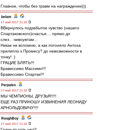
Главное, чтобы без травм на награждении)))
belam
-
17 май 2017 21:32
ВВернулось подзабытое чувство (нашего
Спартаковского)счастья.....прямо до
слез....чивоужтам...
Никак не вспомню, а как погоняло Антоха
прилипло к Промесу? до невозможности в
точку! :)
ГРАЦИЕ БЛЯТЬ!!!
Брависсимо Массимо!!!
Брависсимо Спартак!!!
Parpales
-
17 май 2017 21:32
МЫ ЧЕМПИОНЫ, ДРУЗЬЯ!!!!!
ЕЩЕ РАЗ ПРИНОШУ ИЗВИНЕНИЯ ЛЕОНИДУ
АРНОЛЬДОВИЧУ!!!!
RoughBoy
-
17 май 2017 21:32
Газон-то хоть цел?