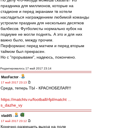
По делу что-нибудь можешь сказать? Из
праздника для миллионов, которые на
стадионе и перед экранами тв хотели
насладиться награждением любимой команды
устроили праздник для нескольких десятков
балбесов. Футболисты нормально кубок на
подиуме не могли поднять. А это и для них
важно было, между прочим.
Перформанс перед матчем и перед вторым
таймом был прекрасен.
Но с "прорывами", надеюсь, покончено.
Редактировалось 17 май 2017 23:14
MaxFactor
-
17 май 2017 23:13
Среда, теперь ТЫ - КРАСНОБЕЛАЯ!!!
https://matchtv.ru/football/rfpl/matcht ...
s_dazhe_vy
vlad45
-
17 май 2017 23:12
Конечно,разрешить выход на поле