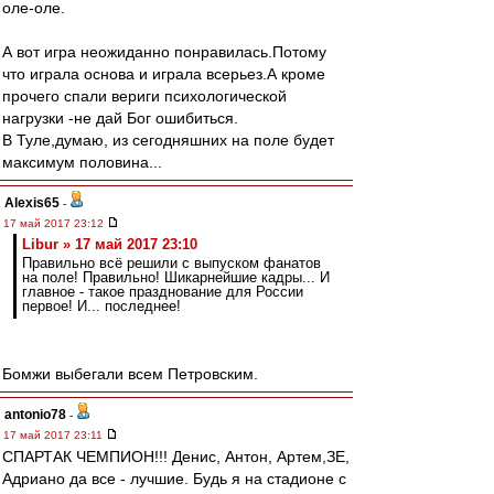
оле-оле.
А вот игра неожиданно понравилась.Потому
что играла основа и играла всерьез.А кроме
прочего спали вериги психологической
нагрузки -не дай Бог ошибиться.
В Туле,думаю, из сегодняшних на поле будет
максимум половина...
Alexis65
-
17 май 2017 23:12
Libur » 17 май 2017 23:10
Правильно всё решили с выпуском фанатов
на поле! Правильно! Шикарнейшие кадры... И
главное - такое празднование для России
первое! И... последнее!
Бомжи выбегали всем Петровским.
antonio78
-
17 май 2017 23:11
СПАРТАК ЧЕМПИОН!!! Денис, Антон, Артем,ЗЕ,
Адриано да все - лучшие. Будь я на стадионе с