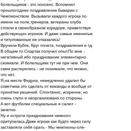
болельщиков - это нонсенс. Вспомнил
прошлогоднее поздравление Баварии с
Чемпионством. Вызывали каждого игрока по
имени на поле,тренеров, ветераны клуба
стояли в своеобразном коридоре, приветствуя
действующих игроков. И даже самые именитые
и титулованные не отказались!
Вручили Кубок, Круг почета, поздравления и тд.
В общем то Спартак получил опыт.По мне -
негативный.ибо празднование элементарно
скомкали. И болельщики тут не при чем. Они
сами растерялись - не понимали, что можно,
что нет.
Я,на месте Федуна, немедленно удалил бы
советчика это сделать от команды и вообще от
принятия решений. Спонтанно, искренне, но
очень глупо и неорганизовано со стороны.
А вот футболки специальные и салют -
зачетно.
Ну и острота празднования немного
притупилась.Даже игроки как будто через силу
заставляли себя орать - Мы чемпионы-оле-