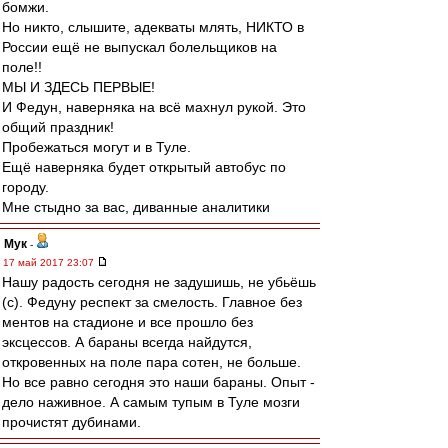
бомжи.
Но никто, слышите, адекваты млять, НИКТО в
России ещё не выпускал болельщиков на
поле!!
МЫ И ЗДЕСЬ ПЕРВЫЕ!
И Федун, наверняка на всё махнул рукой. Это
общий праздник!
Пробежаться могут и в Туле.
Ещё наверняка будет открытый автобус по
городу.
Мне стыдно за вас, диванные аналитики
Мук
-
17 май 2017 23:07
Нашу радость сегодня не задушишь, не убьёшь
(с). Федуну респект за смелость. Главное без
ментов на стадионе и все прошло без
эксцессов. А бараны всегда найдутся,
откровенных на поле пара сотен, не больше.
Но все равно сегодня это наши бараны. Опыт -
дело наживное. А самым тупым в Туле мозги
прочистят дубинами.