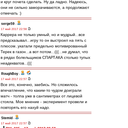
и круг почета сделать. Ну да ладно. Надеюсь,
они не сильно заморачиваются, а продолжают
отмечать :)
serge59
-
17 май 2017 22:58
Каррера не только умный, но и мудрый...все
предсказывал...игру то он выстроил на пять с
плюсом..укатали предельно мотивированный
Терек в газон...а вот потом...(((...не думал, что
в рядах болельщиков СПАРТАКА столько тупых
неадекватов...(((
RoughBoy
-
17 май 2017 22:57
Все это, конечно, заебись. Но сложилось
впечатление, что каким-то чудом доиграли
матч - толпа уже в сантиметрах от лицевой
стояла. Мое мнение - эксперимент провели и
повторять его нахуй надо.
Stemid
-
17 май 2017 22:57