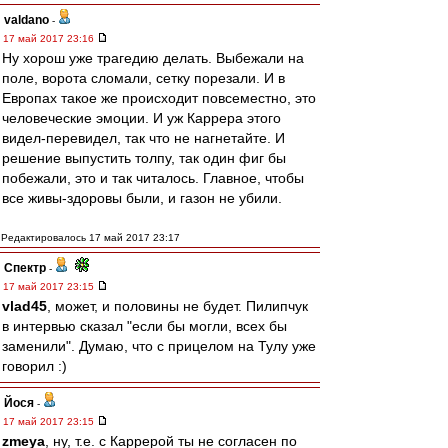
valdano
-
17 май 2017 23:16
Ну хорош уже трагедию делать. Выбежали на
поле, ворота сломали, сетку порезали. И в
Европах такое же происходит повсеместно, это
человеческие эмоции. И уж Каррера этого
видел-перевидел, так что не нагнетайте. И
решение выпустить толпу, так один фиг бы
побежали, это и так читалось. Главное, чтобы
все живы-здоровы были, и газон не убили.
Редактировалось 17 май 2017 23:17
Спектр
-
17 май 2017 23:15
vlad45
, может, и половины не будет. Пилипчук
в интервью сказал "если бы могли, всех бы
заменили". Думаю, что с прицелом на Тулу уже
говорил :)
Йося
-
17 май 2017 23:15
zmeya
, ну, т.е. с Каррерой ты не согласен по