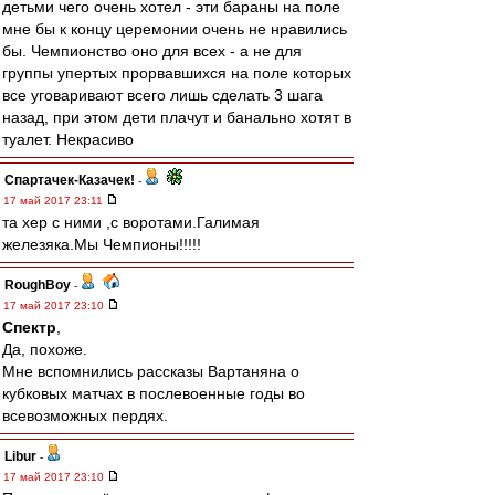
детьми чего очень хотел - эти бараны на поле
мне бы к концу церемонии очень не нравились
бы. Чемпионство оно для всех - а не для
группы упертых прорвавшихся на поле которых
все уговаривают всего лишь сделать 3 шага
назад, при этом дети плачут и банально хотят в
туалет. Некрасиво
Спартачек-Казачек!
-
17 май 2017 23:11
та хер с ними ,с воротами.Галимая
железяка.Мы Чемпионы!!!!!
RoughBoy
-
17 май 2017 23:10
Спектр
,
Да, похоже.
Мне вспомнились рассказы Вартаняна о
кубковых матчах в послевоенные годы во
всевозможных пердях.
Libur
-
17 май 2017 23:10