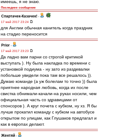
имеешь, я не знаю.
Последнее сообщение
Спартачек-Казачек!
-
17 май 2017 23:24
для Англии обычная канитель когда праздник
на стадио переносится
Prior
-
17 май 2017 23:23
Да ладно вам парни со строгой критикой
выступать ). Ну была накладка по времени с
установкой подиума - ну зато из раздевалки
побольше увидели пока там все решалось )).
Думаю команде (а уж болелам то точно )) была
приятнее народная любовь, когда их после
свистка обнимали-качали-на руках носили, чем
официальная часть со здравицами от
спонсоров ). А круг почета с кубком, ну хз. Я бы
лучше прокатил команду с кубком на автобусе
открытом по улицам, как Глушаков предлагал и
как в европах делают.
Жентяй
-