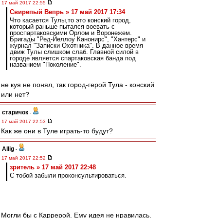
17 май 2017 22:55
Свирепый Вепрь » 17 май 2017 17:34
Что касается Тулы,то это конский город,
который раньше пытался воевать с
проспартаковскими Орлом и Воронежем.
Бригады "Ред-Йеллоу Канонирс", "Хантерс" и
журнал "Записки Охотника". В данное время
движ Тулы слишком слаб. Главной силой в
городе является спартаковская банда под
названием "Поколение".
не куя не понял, так город-герой Тула - конский
или нет?
старичок
-
17 май 2017 22:53
Как же они в Туле играть-то будут?
Allig
-
17 май 2017 22:52
зpитель » 17 май 2017 22:48
С тобой забыли проконсультироваться.
Могли бы с Каррерой. Ему идея не нравилась.