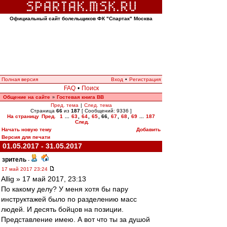
Официальный сайт болельщиков ФК "Спартак" Москва
Полная версия
Вход
•
Регистрация
FAQ
•
Поиск
Общение на сайте
Гостевая книга ВВ
»
Пред. тема
|
След. тема
Страница
66
из
187
[ Сообщений: 9336 ]
На страницу
Пред.
1
...
63
,
64
,
65
,
66
,
67
,
68
,
69
...
187
След.
Начать новую тему
Добавить
Версия для печати
01.05.2017 - 31.05.2017
зpитель
-
17 май 2017 23:24
Allig » 17 май 2017, 23:13
По какому делу? У меня хотя бы пару
инструктажей было по разделению масс
людей. И десять бойцов на позиции.
Представление имею. А вот что ты за душой