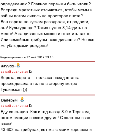
определению? Главное первыми быть чтоли?
Впереди мразотных отличиться, чтобы мемы и
вайны потом лились на просторах инета?
Вон ворота по кускам разодрали, от радости,
ага! Культура где? Таких нужно 3,14здить на
месте! А за диванных можно и ответить так то.
Или семейные трибуны тоже диванные? Не все
же ублюдками рождены!
Редактировалось 17 май 2017 23:16
aavvdd
-
17 май 2017 23:14
Ворота, ворота ... полчаса назад штанга
проследовала в толпе в сторону метро
Тушинская )))
Валерыч
-
17 май 2017 23:13
Еду со стадио. Как и год назад 3-0 с Тереком,
нотом эмоции совсем другие! С золотом ввас
ввсех!
43 602 на трибунах, вот мы с моим корешем и