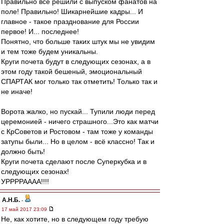
Правильно всё решили с выпуском фанатов на
поле! Правильно! Шикарнейшие кадры... И
главное - такое празднование для России
первое! И... последнее!
Понятно, что больше таких штук мы не увидим
и тем тоже будем уникальны.
Круги почета будут в следующих сезонах, а в
этом году такой бешеный, эмоциональный
СПАРТАК мог только так отметить! Только так и
не иначе!
Ворота жалко, но пускай... Тупили люди перед
церемонией - ничего страшного...Это как матчи
с КрСоветов и Ростовом - там тоже у команды
затупы были... Но в целом - всё классно! Так и
должно быть!
Круги почета сделают после Суперкубка и в
следующих сезонах!
УРРРРАААА!!!!
А.Н.Б.
-
17 май 2017 23:09
Не, как хотите, но в следующем году требую