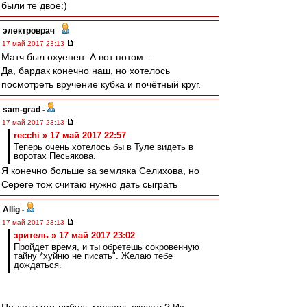
были те двое:)
электроврач
-
17 май 2017 23:13
Матч был охуенен. А вот потом...
Да, бардак конечно наш, но хотелось
посмотреть вручение кубка и почётный круг.
sam-grad
-
17 май 2017 23:13
recchi » 17 май 2017 22:57
Теперь очень хотелось бы в Туле видеть в
воротах Песьякова.
Я конечно больше за земляка Селихова, но
Сереге тож считаю нужно дать сыграть
Allig
-
17 май 2017 23:13
зpитель » 17 май 2017 23:02
Пройдет время, и ты обретешь сокровенную
тайну *хуйню не писать". Желаю тебе
дождаться.