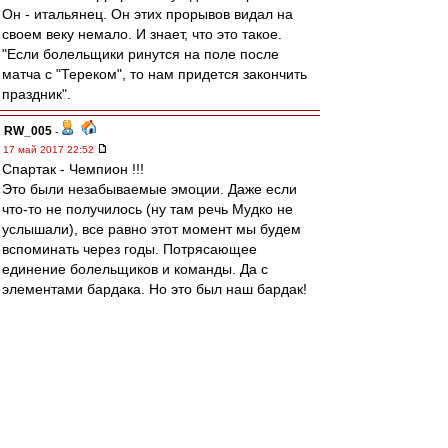
Он - итальянец. Он этих прорывов видал на
своем веку немало. И знает, что это такое.
"Если болельщики ринутся на поле после
матча с "Тереком", то нам придется закончить
праздник".
RW_005
-
17 май 2017 22:52
Спартак - Чемпион !!!
Это были незабываемые эмоции. Даже если
что-то не получилось (ну там речь Мудко не
услышали), все равно этот момент мы будем
вспоминать через годы. Потрясающее
единение болельщиков и команды. Да с
элементами бардака. Но это был наш бардак!
Это наш праздник !
Alex0313
-
17 май 2017 22:49
За ворота стыдно, за каркас. Всё. Остальное с
опытом придёт)))
altomik
-