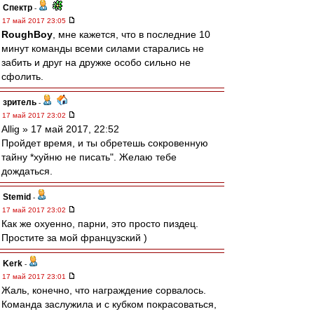
Спектр
-
17 май 2017 23:05
RoughBoy
, мне кажется, что в последние 10
минут команды всеми силами старались не
забить и друг на дружке особо сильно не
сфолить.
зpитель
-
17 май 2017 23:02
Allig » 17 май 2017, 22:52
Пройдет время, и ты обретешь сокровенную
тайну *хуйню не писать". Желаю тебе
дождаться.
Stemid
-
17 май 2017 23:02
Как же охуенно, парни, это просто пиздец.
Простите за мой французский )
Kerk
-
17 май 2017 23:01
Жаль, конечно, что награждение сорвалось.
Команда заслужила и с кубком покрасоваться,