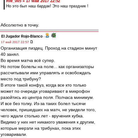
RW_005 » 17 май 2017 22:52
Но это был наш бардак! Это наш праздник !
Абсолютно в точку.
El Jugador Rojo-Blanco
-
17 май 2017 22:57
Организация пиздец. Проход на стадион минут
40 занял.
Во время матча всё супер.
Но потом болелы на поле... как организаторы
рассчитывали ими управлять и освобождать
место под трибуну?
В итоге такой конфуз, когда все кто только
может по очереди уговаривают в микрофон
разойтись из центра поля. Полчаса минимум.
И все без толку. Из-за таких болел тысячи
человек, пришедших на матч, не увидели того,
чего ждали столько лет - вручения кубка.
Видимо у них нет никакого уважения к другим,
которые мерзли на трибунах, пока этих
уговаривали.