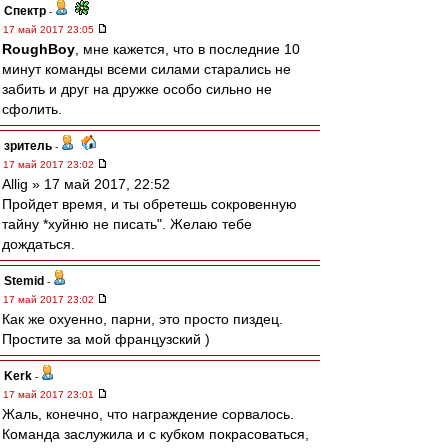
Спектр
-
17 май 2017 23:05
RoughBoy
, мне кажется, что в последние 10
минут команды всеми силами старались не
забить и друг на дружке особо сильно не
сфолить.
зpитель
-
17 май 2017 23:02
Allig » 17 май 2017, 22:52
Пройдет время, и ты обретешь сокровенную
тайну *хуйню не писать". Желаю тебе
дождаться.
Stemid
-
17 май 2017 23:02
Как же охуенно, парни, это просто пиздец.
Простите за мой французский )
Kerk
-
17 май 2017 23:01
Жаль, конечно, что награждение сорвалось.
Команда заслужила и с кубком покрасоваться,