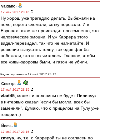
valdano
-
17 май 2017 23:16
Ну хорош уже трагедию делать. Выбежали на
поле, ворота сломали, сетку порезали. И в
Европах такое же происходит повсеместно, это
человеческие эмоции. И уж Каррера этого
видел-перевидел, так что не нагнетайте. И
решение выпустить толпу, так один фиг бы
побежали, это и так читалось. Главное, чтобы
все живы-здоровы были, и газон не убили.
Редактировалось 17 май 2017 23:17
Спектр
-
17 май 2017 23:15
vlad45
, может, и половины не будет. Пилипчук
в интервью сказал "если бы могли, всех бы
заменили". Думаю, что с прицелом на Тулу уже
говорил :)
Йося
-
17 май 2017 23:15
zmeya
, ну, т.е. с Каррерой ты не согласен по