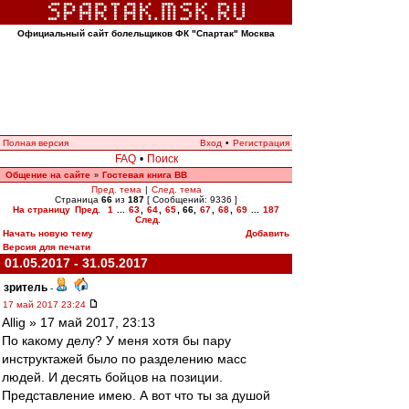
Официальный сайт болельщиков ФК "Спартак" Москва
Полная версия
Вход
•
Регистрация
FAQ
•
Поиск
Общение на сайте
Гостевая книга ВВ
»
Пред. тема
|
След. тема
Страница
66
из
187
[ Сообщений: 9336 ]
На страницу
Пред.
1
...
63
,
64
,
65
,
66
,
67
,
68
,
69
...
187
След.
Начать новую тему
Добавить
Версия для печати
01.05.2017 - 31.05.2017
зpитель
-
17 май 2017 23:24
Allig » 17 май 2017, 23:13
По какому делу? У меня хотя бы пару
инструктажей было по разделению масс
людей. И десять бойцов на позиции.
Представление имею. А вот что ты за душой