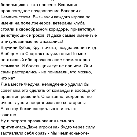
болельщиков - это нонсенс. Вспомнил
прошлогоднее поздравление Баварии с
Чемпионством. Вызывали каждого игрока по
имени на поле,тренеров, ветераны клуба
стояли в своеобразном коридоре, приветствуя
действующих игроков. И даже самые именитые
и титулованные не отказались!
Вручили Кубок, Круг почета, поздравления и тд.
В общем то Спартак получил опыт.По мне -
негативный.ибо празднование элементарно
скомкали. И болельщики тут не при чем. Они
сами растерялись - не понимали, что можно,
что нет.
Я,на месте Федуна, немедленно удалил бы
советчика это сделать от команды и вообще от
принятия решений. Спонтанно, искренне, но
очень глупо и неорганизовано со стороны.
А вот футболки специальные и салют -
зачетно.
Ну и острота празднования немного
притупилась.Даже игроки как будто через силу
заставляли себя орать - Мы чемпионы-оле-