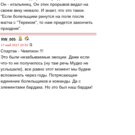
Он - итальянец. Он этих прорывов видал на
своем веку немало. И знает, что это такое.
"Если болельщики ринутся на поле после
матча с "Тереком", то нам придется закончить
праздник".
RW_005
-
17 май 2017 22:52
Спартак - Чемпион !!!
Это были незабываемые эмоции. Даже если
что-то не получилось (ну там речь Мудко не
услышали), все равно этот момент мы будем
вспоминать через годы. Потрясающее
единение болельщиков и команды. Да с
элементами бардака. Но это был наш бардак!
Это наш праздник !
Alex0313
-
17 май 2017 22:49
За ворота стыдно, за каркас. Всё. Остальное с
опытом придёт)))
altomik
-