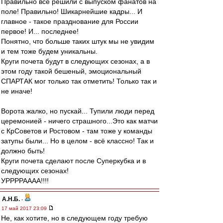
Правильно всё решили с выпуском фанатов на
поле! Правильно! Шикарнейшие кадры... И
главное - такое празднование для России
первое! И... последнее!
Понятно, что больше таких штук мы не увидим
и тем тоже будем уникальны.
Круги почета будут в следующих сезонах, а в
этом году такой бешеный, эмоциональный
СПАРТАК мог только так отметить! Только так и
не иначе!
Ворота жалко, но пускай... Тупили люди перед
церемонией - ничего страшного...Это как матчи
с КрСоветов и Ростовом - там тоже у команды
затупы были... Но в целом - всё классно! Так и
должно быть!
Круги почета сделают после Суперкубка и в
следующих сезонах!
УРРРРАААА!!!!
А.Н.Б.
-
17 май 2017 23:09
Не, как хотите, но в следующем году требую