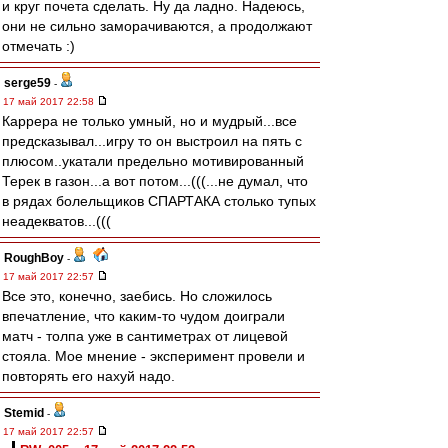
и круг почета сделать. Ну да ладно. Надеюсь,
они не сильно заморачиваются, а продолжают
отмечать :)
serge59
-
17 май 2017 22:58
Каррера не только умный, но и мудрый...все
предсказывал...игру то он выстроил на пять с
плюсом..укатали предельно мотивированный
Терек в газон...а вот потом...(((...не думал, что
в рядах болельщиков СПАРТАКА столько тупых
неадекватов...(((
RoughBoy
-
17 май 2017 22:57
Все это, конечно, заебись. Но сложилось
впечатление, что каким-то чудом доиграли
матч - толпа уже в сантиметрах от лицевой
стояла. Мое мнение - эксперимент провели и
повторять его нахуй надо.
Stemid
-
17 май 2017 22:57