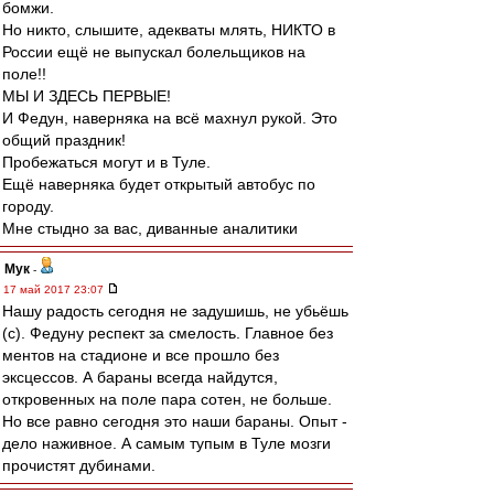
бомжи.
Но никто, слышите, адекваты млять, НИКТО в
России ещё не выпускал болельщиков на
поле!!
МЫ И ЗДЕСЬ ПЕРВЫЕ!
И Федун, наверняка на всё махнул рукой. Это
общий праздник!
Пробежаться могут и в Туле.
Ещё наверняка будет открытый автобус по
городу.
Мне стыдно за вас, диванные аналитики
Мук
-
17 май 2017 23:07
Нашу радость сегодня не задушишь, не убьёшь
(с). Федуну респект за смелость. Главное без
ментов на стадионе и все прошло без
эксцессов. А бараны всегда найдутся,
откровенных на поле пара сотен, не больше.
Но все равно сегодня это наши бараны. Опыт -
дело наживное. А самым тупым в Туле мозги
прочистят дубинами.