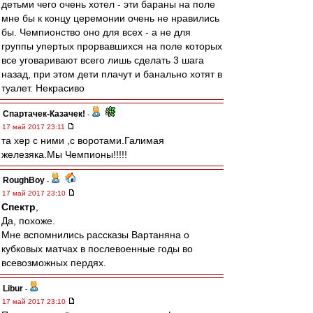
детьми чего очень хотел - эти бараны на поле
мне бы к концу церемонии очень не нравились
бы. Чемпионство оно для всех - а не для
группы упертых прорвавшихся на поле которых
все уговаривают всего лишь сделать 3 шага
назад, при этом дети плачут и банально хотят в
туалет. Некрасиво
Спартачек-Казачек!
-
17 май 2017 23:11
та хер с ними ,с воротами.Галимая
железяка.Мы Чемпионы!!!!!
RoughBoy
-
17 май 2017 23:10
Спектр
,
Да, похоже.
Мне вспомнились рассказы Вартаняна о
кубковых матчах в послевоенные годы во
всевозможных пердях.
Libur
-
17 май 2017 23:10