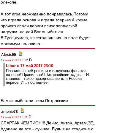
оле-оле.
А вот игра неожиданно понравилась.Потому
что играла основа и играла всерьез.А кроме
прочего спали вериги психологической
нагрузки -не дай Бог ошибиться.
В Туле,думаю, из сегодняшних на поле будет
максимум половина...
Alexis65
-
17 май 2017 23:12
Libur » 17 май 2017 23:10
Правильно всё решили с выпуском фанатов
на поле! Правильно! Шикарнейшие кадры... И
главное - такое празднование для России
первое! И... последнее!
Бомжи выбегали всем Петровским.
antonio78
-
17 май 2017 23:11
СПАРТАК ЧЕМПИОН!!! Денис, Антон, Артем,ЗЕ,
Адриано да все - лучшие. Будь я на стадионе с