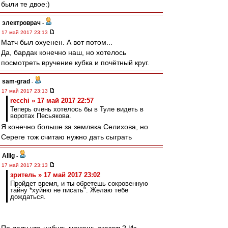
были те двое:)
электроврач
-
17 май 2017 23:13
Матч был охуенен. А вот потом...
Да, бардак конечно наш, но хотелось
посмотреть вручение кубка и почётный круг.
sam-grad
-
17 май 2017 23:13
recchi » 17 май 2017 22:57
Теперь очень хотелось бы в Туле видеть в
воротах Песьякова.
Я конечно больше за земляка Селихова, но
Сереге тож считаю нужно дать сыграть
Allig
-
17 май 2017 23:13
зpитель » 17 май 2017 23:02
Пройдет время, и ты обретешь сокровенную
тайну *хуйню не писать". Желаю тебе
дождаться.