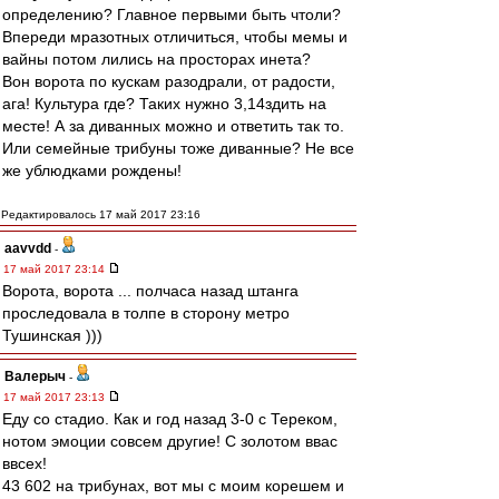
определению? Главное первыми быть чтоли?
Впереди мразотных отличиться, чтобы мемы и
вайны потом лились на просторах инета?
Вон ворота по кускам разодрали, от радости,
ага! Культура где? Таких нужно 3,14здить на
месте! А за диванных можно и ответить так то.
Или семейные трибуны тоже диванные? Не все
же ублюдками рождены!
Редактировалось 17 май 2017 23:16
aavvdd
-
17 май 2017 23:14
Ворота, ворота ... полчаса назад штанга
проследовала в толпе в сторону метро
Тушинская )))
Валерыч
-
17 май 2017 23:13
Еду со стадио. Как и год назад 3-0 с Тереком,
нотом эмоции совсем другие! С золотом ввас
ввсех!
43 602 на трибунах, вот мы с моим корешем и