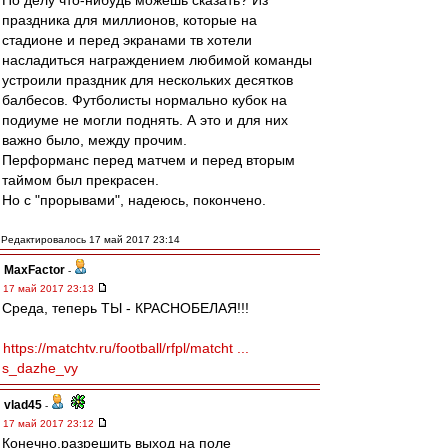
По делу что-нибудь можешь сказать? Из
праздника для миллионов, которые на
стадионе и перед экранами тв хотели
насладиться награждением любимой команды
устроили праздник для нескольких десятков
балбесов. Футболисты нормально кубок на
подиуме не могли поднять. А это и для них
важно было, между прочим.
Перформанс перед матчем и перед вторым
таймом был прекрасен.
Но с "прорывами", надеюсь, покончено.
Редактировалось 17 май 2017 23:14
MaxFactor
-
17 май 2017 23:13
Среда, теперь ТЫ - КРАСНОБЕЛАЯ!!!
https://matchtv.ru/football/rfpl/matcht ...
s_dazhe_vy
vlad45
-
17 май 2017 23:12
Конечно,разрешить выход на поле