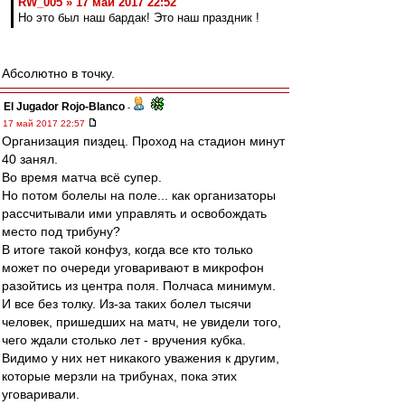
RW_005 » 17 май 2017 22:52
Но это был наш бардак! Это наш праздник !
Абсолютно в точку.
El Jugador Rojo-Blanco
-
17 май 2017 22:57
Организация пиздец. Проход на стадион минут
40 занял.
Во время матча всё супер.
Но потом болелы на поле... как организаторы
рассчитывали ими управлять и освобождать
место под трибуну?
В итоге такой конфуз, когда все кто только
может по очереди уговаривают в микрофон
разойтись из центра поля. Полчаса минимум.
И все без толку. Из-за таких болел тысячи
человек, пришедших на матч, не увидели того,
чего ждали столько лет - вручения кубка.
Видимо у них нет никакого уважения к другим,
которые мерзли на трибунах, пока этих
уговаривали.