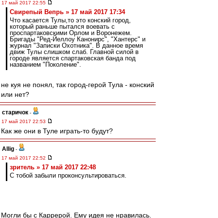
17 май 2017 22:55
Свирепый Вепрь » 17 май 2017 17:34
Что касается Тулы,то это конский город,
который раньше пытался воевать с
проспартаковскими Орлом и Воронежем.
Бригады "Ред-Йеллоу Канонирс", "Хантерс" и
журнал "Записки Охотника". В данное время
движ Тулы слишком слаб. Главной силой в
городе является спартаковская банда под
названием "Поколение".
не куя не понял, так город-герой Тула - конский
или нет?
старичок
-
17 май 2017 22:53
Как же они в Туле играть-то будут?
Allig
-
17 май 2017 22:52
зpитель » 17 май 2017 22:48
С тобой забыли проконсультироваться.
Могли бы с Каррерой. Ему идея не нравилась.