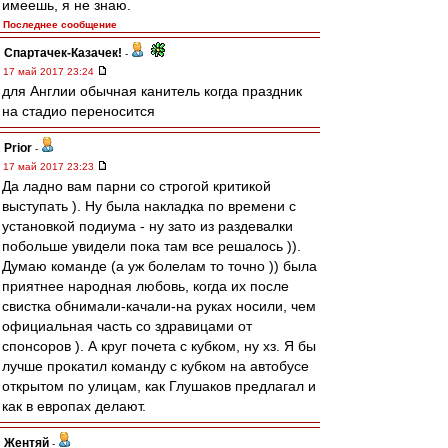
имеешь, я не знаю.
Последнее сообщение
Спартачек-Казачек!
-
17 май 2017 23:24
для Англии обычная канитель когда праздник
на стадио переносится
Prior
-
17 май 2017 23:23
Да ладно вам парни со строгой критикой
выступать ). Ну была накладка по времени с
установкой подиума - ну зато из раздевалки
побольше увидели пока там все решалось )).
Думаю команде (а уж болелам то точно )) была
приятнее народная любовь, когда их после
свистка обнимали-качали-на руках носили, чем
официальная часть со здравицами от
спонсоров ). А круг почета с кубком, ну хз. Я бы
лучше прокатил команду с кубком на автобусе
открытом по улицам, как Глушаков предлагал и
как в европах делают.
Жентяй
-