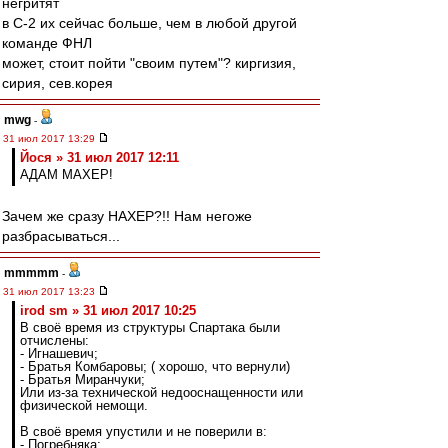
негритят
в С-2 их сейчас больше, чем в любой другой
команде ФНЛ
может, стоит пойти "своим путем"? киргизия,
сирия, сев.корея
mwg
-
31 июл 2017 13:29
Йося » 31 июл 2017 12:11
АДАМ МАХЕР!
Зачем же сразу НАХЕР?!! Нам негоже
разбрасываться...
mmmmm
-
31 июл 2017 13:23
irod sm » 31 июл 2017 10:25
В своё время из структуры Спартака были
отчислены:
- Игнашевич;
- Братья Комбаровы; ( хорошо, что вернули)
- Братья Миранчуки;
Или из-за технической недооснащенности или
физической немощи.
В своё время упустили и не поверили в:
- Погребняка;