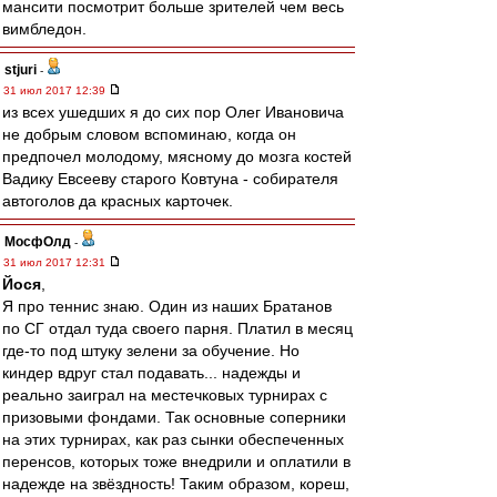
мансити посмотрит больше зрителей чем весь
вимбледон.
stjuri
-
31 июл 2017 12:39
из всех ушедших я до сих пор Олег Ивановича
не добрым словом вспоминаю, когда он
предпочел молодому, мясному до мозга костей
Вадику Евсееву старого Ковтуна - собирателя
автоголов да красных карточек.
МосфОлд
-
31 июл 2017 12:31
Йося
,
Я про теннис знаю. Один из наших Братанов
по СГ отдал туда своего парня. Платил в месяц
где-то под штуку зелени за обучение. Но
киндер вдруг стал подавать... надежды и
реально заиграл на местечковых турнирах с
призовыми фондами. Так основные соперники
на этих турнирах, как раз сынки обеспеченных
перенсов, которых тоже внедрили и оплатили в
надежде на звёздность! Таким образом, кореш,