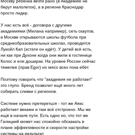
Москву ребёнка везти рано (в Академию не
берут малолеток), а в регионе Краснодар
просто лидер.
У нас есть всё - договора с другими
академиями (Милана например), сеть скаутов,
в Москве открываются школы футбола при
среднеобразовательных школах, проводится
Лукойл Кап (кстати он идёт). У детей всё есть,
ни как при Духоне когда они жили в гостинице
Колос и ели доширак. На уровне России сейчас
тяжелее (прав Egor) но мясо всех пока ебёт.
Поэтому говорить что "академия не работает"
это глупо. Бренд позволит ещё много лет
собирать сливки с регионов.
Системе нужно претереться - тот же Аякс
работает веками и там всё отстроено. Мы же
ещё в начале пути. Есть одно но, что тот же
Галицкий может нас спокойно обскакать в
плане эффективности и скорости настройки
системы на результат.