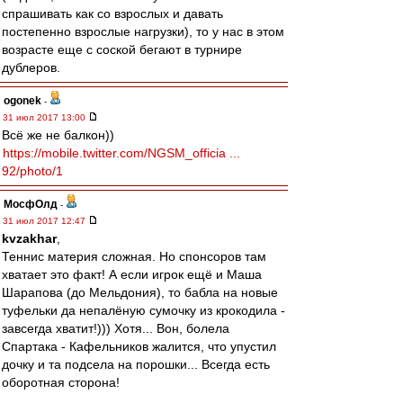
спрашивать как со взрослых и давать
постепенно взрослые нагрузки), то у нас в этом
возрасте еще с соской бегают в турнире
дублеров.
ogonek
-
31 июл 2017 13:00
Всё же не балкон))
https://mobile.twitter.com/NGSM_officia ...
92/photo/1
МосфОлд
-
31 июл 2017 12:47
kvzakhar
,
Теннис материя сложная. Но спонсоров там
хватает это факт! А если игрок ещё и Маша
Шарапова (до Мельдония), то бабла на новые
туфельки да непалёную сумочку из крокодила -
завсегда хватит!))) Хотя... Вон, болела
Спартака - Кафельников жалится, что упустил
дочку и та подсела на порошки... Всегда есть
оборотная сторона!