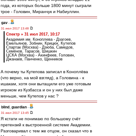
года, из которых больше 1800 минут сыграли
трое - Головин, Миранчук и Набиуллин.
gav
-
31 июл 2017 13:48
Спектр » 31 июл 2017, 10:17
Академия им. Коноплева - Дзагоев,
Емельянов, Зобнин, Крицюк, Кутепов
Спартак (Москва) - Дзюба, Самедов,
Семёнов, Тарасов, Шишкин
ЦСКА (Москва) - Акинфеев, Головин,
Джанаев, Панченко, Щенников
А почему ты Кутепова записал в Коноплёва
(что верно, на мой взгляд), а Головина - к
ишакам, хотя они вытащили его уже готовым
игроком из Кузбасса и он у них был даже
меньше, чем Кутепов у нас ?
blind_guardian
-
31 июл 2017 13:45
Я кстати не понимаю по большому счёт
претензий к выстроенной системе Академии.
Разговаривал с тем же отцом, он сказал что в