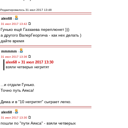
Редактировалось 31 июл 2017 13:48
alex68
-
31 июл 2017 13:42
Гунько ещё Газзаева переплюнет )))
а другого ВалерГеоргича - как нех делать )
дайте время
mmmmm
-
31 июл 2017 13:36
alex68 » 31 июл 2017 13:30
взяли четверых негритят
...и отдали Гунько.
Точно путь Аякса!
Дима и в "10 негритят" сыграет легко.
alex68
-
31 июл 2017 13:30
пошли по "пути Аякса" - взяли четверых