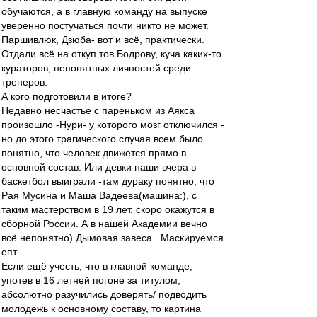
обучаются, а в главную команду на выпуске
уверенно постучаться почти никто не может.
Паршивлюк, Дзюба- вот и всё, практически.
Отдали всё на откуп тов.Бодрову, куча каких-то
кураторов, непонятных личностей среди
тренеров.
А кого подготовили в итоге?
Недавно несчастье с пареньком из Аякса
произошло -Нури- у которого мозг отключился -
но до этого трагического случая всем было
понятно, что человек движется прямо в
основной состав. Или девки наши вчера в
баскетбол выиграли -там дураку понятно, что
Рая Мусина и Маша Вадеева(машина:), с
таким мастерством в 19 лет, скоро окажутся в
сборной России. А в нашей Академии вечно
всё непонятно) Дымовая завеса.. Маскируемся
епт...
Если ещё учесть, что в главной команде,
употев в 16 летней погоне за титулом,
абсолютно разучились доверять/ подводить
молодёжь к основному составу, то картина