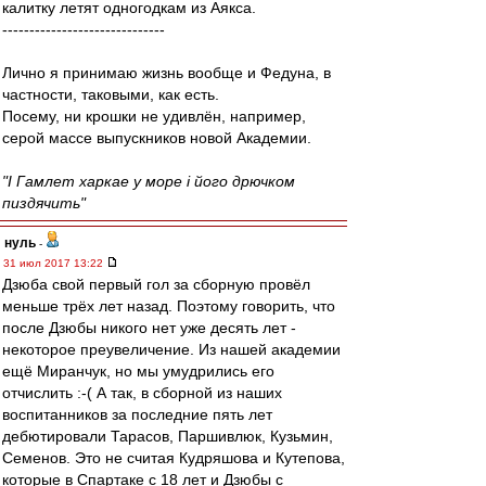
калитку летят одногодкам из Аякса.
------------------------------
Лично я принимаю жизнь вообще и Федуна, в
частности, таковыми, как есть.
Посему, ни крошки не удивлён, например,
серой массе выпускников новой Академии.
"I Гамлeт харкаe у море i його дрючком
пиздячить"
нуль
-
31 июл 2017 13:22
Дзюба свой первый гол за сборную провёл
меньше трёх лет назад. Поэтому говорить, что
после Дзюбы никого нет уже десять лет -
некоторое преувеличение. Из нашей академии
ещё Миранчук, но мы умудрились его
отчислить :-( А так, в сборной из наших
воспитанников за последние пять лет
дебютировали Тарасов, Паршивлюк, Кузьмин,
Семенов. Это не считая Кудряшова и Кутепова,
которые в Спартаке с 18 лет и Дзюбы с