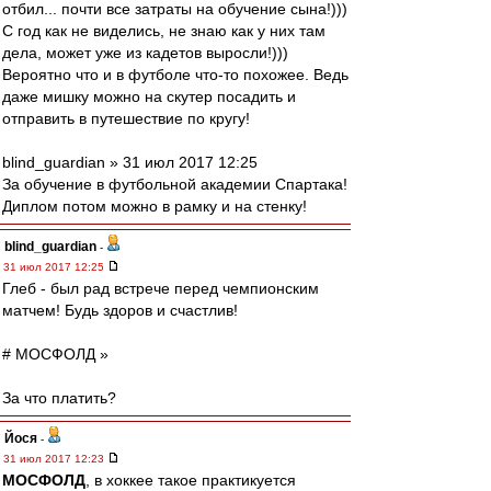
отбил... почти все затраты на обучение сына!)))
С год как не виделись, не знаю как у них там
дела, может уже из кадетов выросли!)))
Вероятно что и в футболе что-то похожее. Ведь
даже мишку можно на скутер посадить и
отправить в путешествие по кругу!
blind_guardian » 31 июл 2017 12:25
За обучение в футбольной академии Спартака!
Диплом потом можно в рамку и на стенку!
blind_guardian
-
31 июл 2017 12:25
Глеб - был рад встрече перед чемпионским
матчем! Будь здоров и счастлив!
# МОСФОЛД »
За что платить?
Йося
-
31 июл 2017 12:23
МОСФОЛД
, в хоккее такое практикуется