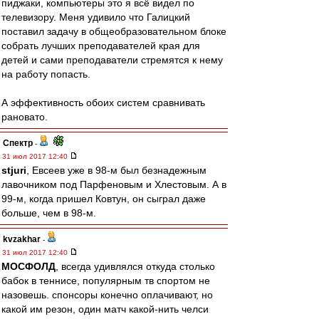
пиджаки, компьютеры это я всё видел по
телевизору. Меня удивило что Галицкий
поставил задачу в общеобразовательном блоке
собрать лучших преподавателей края для
детей и сами преподаватели стремятся к нему
на работу попасть.
А эффективность обоих систем сравнивать
рановато.
Спектр
-
31 июл 2017 12:40
stjuri
, Евсеев уже в 98-м был безнадежным
лавочником под Парфеновым и Хлестовым. А в
99-м, когда пришел Ковтун, он сыграл даже
больше, чем в 98-м.
kvzakhar
-
31 июл 2017 12:40
МОСФОЛД
, всегда удивлялся откуда столько
бабок в теннисе, популярным тв спортом не
назовешь. спонсоры конечно оплачивают, но
какой им резон, один матч какой-нить челси