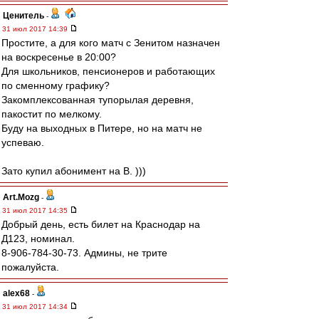
Ценитель
-
31 июл 2017 14:39
Простите, а для кого матч с Зенитом назначен
на воскресенье в 20:00?
Для школьников, пенсионеров и работающих
по сменному графику?
Закомплексованная тупорылая деревня,
пакостит по мелкому.
Буду на выходных в Питере, но на матч не
успеваю.
Зато купил абонимент на B. )))
Art.Mozg
-
31 июл 2017 14:35
Добрый день, есть билет на Краснодар на
Д123, номинал.
8-906-784-30-73. Админы, не трите
пожалуйста.
alex68
-
31 июл 2017 14:34