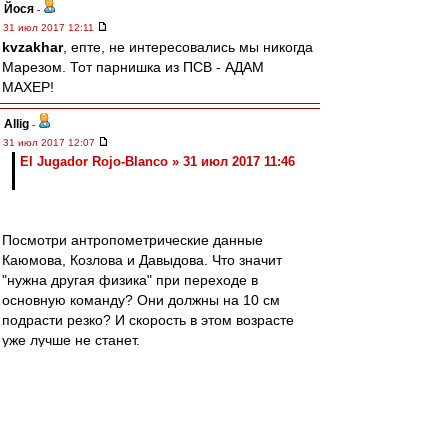
Йося
-
31 июл 2017 12:11
kvzakhar
, епте, не интересовались мы никогда
Марезом. Тот парнишка из ПСВ - АДАМ
МАХЕР!
Allig
-
31 июл 2017 12:07
El Jugador Rojo-Blanco » 31 июл 2017 11:46
Посмотри антропометрические данные
Каюмова, Козлова и Давыдова. Что значит
"нужна другая физика" при переходе в
основную команду? Они должны на 10 см
подрасти резко? И скорость в этом возрасте
уже лучше не станет.
Все (почти все) наши выпускники, "на которых
возлагали большие надежды" хороши для
резвой игры в центре поля на чистых мячах.
Видимо, это - реальность в которой живет
Акдемия. Исходя из нее осуществляется