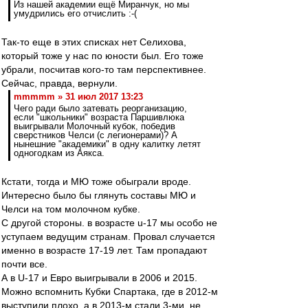
Из нашей академии ещё Миранчук, но мы
умудрились его отчислить :-(
Так-то еще в этих списках нет Селихова,
который тоже у нас по юности был. Его тоже
убрали, посчитав кого-то там перспективнее.
Сейчас, правда, вернули.
mmmmm » 31 июл 2017 13:23
Чего ради было затевать реорганизацию,
если "школьники" возраста Паршивлюка
выигрывали Молочный кубок, победив
сверстников Челси (с легионерами)? А
нынешние "академики" в одну калитку летят
одногодкам из Аякса.
Кстати, тогда и МЮ тоже обыграли вроде.
Интересно было бы глянуть составы МЮ и
Челси на том молочном кубке.
С другой стороны. в возрасте u-17 мы особо не
уступаем ведущим странам. Провал случается
именно в возрасте 17-19 лет. Там пропадают
почти все.
А в U-17 и Евро выигрывали в 2006 и 2015.
Можно вспомнить Кубки Спартака, где в 2012-м
выступили плохо, а в 2013-м стали 3-ми, не