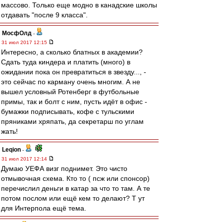
массово. Только еще модно в канадские школы
отдавать "после 9 класса".
МосфОлд
-
31 июл 2017 12:15
Интересно, а сколько блатных в академии?
Сдать туда киндера и платить (много) в
ожидании пока он превратиться в звезду..., -
это сейчас по карману очень многим. А не
вышел условный Ротенберг в футбольные
примы, так и болт с ним, пусть идёт в офис -
бумажки подписывать, кофе с тульскими
пряниками хряпать, да секретарш по углам
жать!
Leqion
-
31 июл 2017 12:14
Думаю УЕФА визг поднимет. Это чисто
отмывочная схема. Кто то ( псж или спонсор)
перечислил деньги в катар за что то там. А те
потом послом или ещё кем то делают? Т ут
для Интерпола ещё тема.