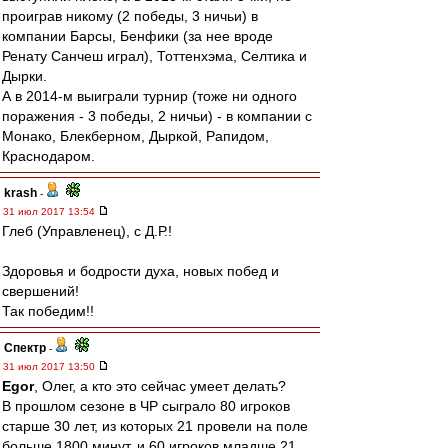
проиграв никому (2 победы, 3 ничьи) в
компании Барсы, Бенфики (за нее вроде
Ренату Санчеш играл), Тоттенхэма, Селтика и
Дырки.
А в 2014-м выиграли турнир (тоже ни одного
поражения - 3 победы, 2 ничьи) - в компании с
Монако, Блекберном, Дыркой, Рапидом,
Краснодаром.
krash
-
31 июл 2017 13:54
Глеб (Управленец), с Д.Р.!
Здоровья и бодрости духа, новых побед и
свершений!
Так победим!!
Спектр
-
31 июл 2017 13:50
Egor
, Олег, а кто это сейчас умеет делать?
В прошлом сезоне в ЧР сыграло 80 игроков
старше 30 лет, из которых 21 провели на поле
больше 1800 минут, и 60 игроков младше 21