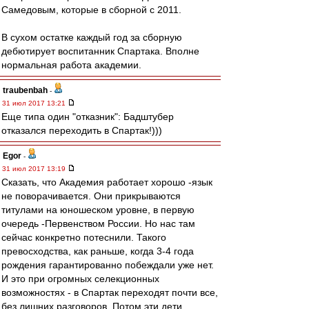
Самедовым, которые в сборной с 2011.
В сухом остатке каждый год за сборную
дебютирует воспитанник Спартака. Вполне
нормальная работа академии.
traubenbah
-
31 июл 2017 13:21
Еще типа один "отказник": Бадштубер
отказался переходить в Спартак!)))
Egor
-
31 июл 2017 13:19
Сказать, что Академия работает хорошо -язык
не поворачивается. Они прикрываются
титулами на юношеском уровне, в первую
очередь -Первенством России. Но нас там
сейчас конкретно потеснили. Такого
превосходства, как раньше, когда 3-4 года
рождения гарантированно побеждали уже нет.
И это при огромных селекционных
возможностях - в Спартак переходят почти все,
без лишних разговоров. Потом эти дети