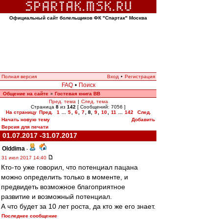
Официальный сайт болельщиков ФК "Спартак" Москва
Полная версия
Вход
•
Регистрация
FAQ
•
Поиск
Общение на сайте
Гостевая книга ВВ
»
Пред. тема
|
След. тема
Страница
8
из
142
[ Сообщений: 7056 ]
На страницу
Пред.
1
...
5
,
6
,
7
,
8
,
9
,
10
,
11
...
142
След.
Начать новую тему
Добавить
Версия для печати
01.07.2017 -31.07.2017
Olddima
-
31 июл 2017 14:40
Кто-то уже говорил, что потенциал пацана
можно определить только в моменте, и
предвидеть возможное благоприятное
развитие и возможный потенциал.
А что будет за 10 лет роста, да кто же его знает.
Последнее сообщение