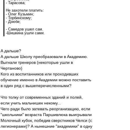
- Тарасова;
Не захотели платить:
- Олег Кузьмин;
- Торбинскому;
- Дзюбе;
- Самедов ушел сам.
-Шишкина ушли сами.
А дальше?
А дальше Школу преобразовали в Академию.
Выгнали тренеров (некоторые ушли в
Чертаново)
Кого из воспитанников или проходивших
обучение именно в Академии можно поставить
в один ряд с вышеперечисленными?
Что толку от современных зданий и полей,
если учить мальчишек некому...
Чего ради было затевать реорганизацию, если
"школьники" возраста Паршивлюка выигрывали
Молочный кубок, победив сверстников Челси (с
легионерами)? А нынешние "академики" в одну