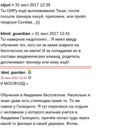
stjuri »
31 июл 2017 12:39
Ты ОИРу ещё выпизживание Тиши, после
посыла тренера нахуй, припомни, или проёп
гандоши-Сычёва...)))
blind_guardian
» 31 июл 2017 12:41
Ты наверное недопонял... Я имел ввиду
обучение тех, кого ни за какие ковриги на
бесплатное не взяли! И за попадание их в
составы академических команд, родитель
доплачивает тренеру или кому ещё!
blind_guardian
-
31 июл 2017 12:41
# МОСФОЛД »
Обучение в Академии бесплатное. Насколько я
знаю даже есть стипендии какие то. То же
самое у Галицкого. Я тут пересёкся на отдыхе
с человеком у которого мальчик учится в
Академии Галицкого, причём попал туда через
какой то филиал в своей деревне. Фотки,