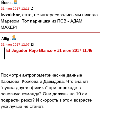
Йося
-
31 июл 2017 12:11
kvzakhar
, епте, не интересовались мы никогда
Марезом. Тот парнишка из ПСВ - АДАМ
МАХЕР!
Allig
-
31 июл 2017 12:07
El Jugador Rojo-Blanco » 31 июл 2017 11:46
Посмотри антропометрические данные
Каюмова, Козлова и Давыдова. Что значит
"нужна другая физика" при переходе в
основную команду? Они должны на 10 см
подрасти резко? И скорость в этом возрасте
уже лучше не станет.
Все (почти все) наши выпускники, "на которых
возлагали большие надежды" хороши для
резвой игры в центре поля на чистых мячах.
Видимо, это - реальность в которой живет
Акдемия. Исходя из нее осуществляется