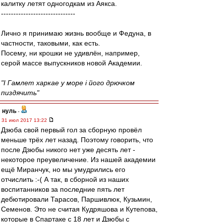
калитку летят одногодкам из Аякса.
------------------------------
Лично я принимаю жизнь вообще и Федуна, в
частности, таковыми, как есть.
Посему, ни крошки не удивлён, например,
серой массе выпускников новой Академии.
"I Гамлeт харкаe у море i його дрючком
пиздячить"
нуль
-
31 июл 2017 13:22
Дзюба свой первый гол за сборную провёл
меньше трёх лет назад. Поэтому говорить, что
после Дзюбы никого нет уже десять лет -
некоторое преувеличение. Из нашей академии
ещё Миранчук, но мы умудрились его
отчислить :-( А так, в сборной из наших
воспитанников за последние пять лет
дебютировали Тарасов, Паршивлюк, Кузьмин,
Семенов. Это не считая Кудряшова и Кутепова,
которые в Спартаке с 18 лет и Дзюбы с