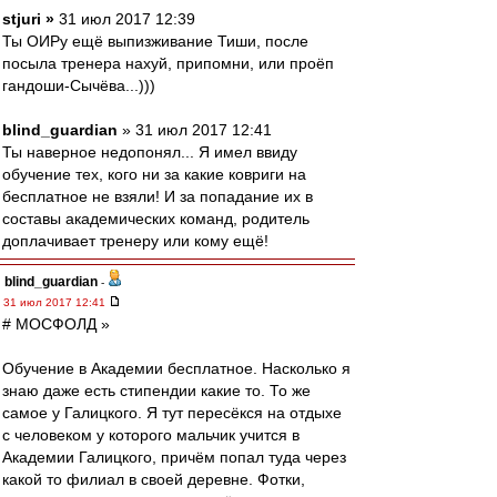
stjuri »
31 июл 2017 12:39
Ты ОИРу ещё выпизживание Тиши, после
посыла тренера нахуй, припомни, или проёп
гандоши-Сычёва...)))
blind_guardian
» 31 июл 2017 12:41
Ты наверное недопонял... Я имел ввиду
обучение тех, кого ни за какие ковриги на
бесплатное не взяли! И за попадание их в
составы академических команд, родитель
доплачивает тренеру или кому ещё!
blind_guardian
-
31 июл 2017 12:41
# МОСФОЛД »
Обучение в Академии бесплатное. Насколько я
знаю даже есть стипендии какие то. То же
самое у Галицкого. Я тут пересёкся на отдыхе
с человеком у которого мальчик учится в
Академии Галицкого, причём попал туда через
какой то филиал в своей деревне. Фотки,