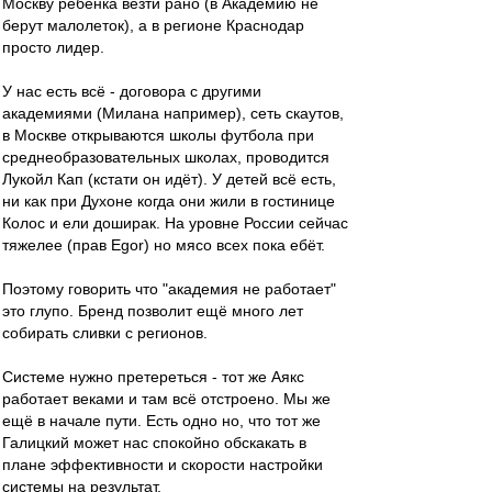
Москву ребёнка везти рано (в Академию не
берут малолеток), а в регионе Краснодар
просто лидер.
У нас есть всё - договора с другими
академиями (Милана например), сеть скаутов,
в Москве открываются школы футбола при
среднеобразовательных школах, проводится
Лукойл Кап (кстати он идёт). У детей всё есть,
ни как при Духоне когда они жили в гостинице
Колос и ели доширак. На уровне России сейчас
тяжелее (прав Egor) но мясо всех пока ебёт.
Поэтому говорить что "академия не работает"
это глупо. Бренд позволит ещё много лет
собирать сливки с регионов.
Системе нужно претереться - тот же Аякс
работает веками и там всё отстроено. Мы же
ещё в начале пути. Есть одно но, что тот же
Галицкий может нас спокойно обскакать в
плане эффективности и скорости настройки
системы на результат.