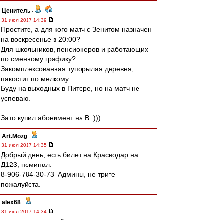
Ценитель
-
31 июл 2017 14:39
Простите, а для кого матч с Зенитом назначен
на воскресенье в 20:00?
Для школьников, пенсионеров и работающих
по сменному графику?
Закомплексованная тупорылая деревня,
пакостит по мелкому.
Буду на выходных в Питере, но на матч не
успеваю.
Зато купил абонимент на B. )))
Art.Mozg
-
31 июл 2017 14:35
Добрый день, есть билет на Краснодар на
Д123, номинал.
8-906-784-30-73. Админы, не трите
пожалуйста.
alex68
-
31 июл 2017 14:34