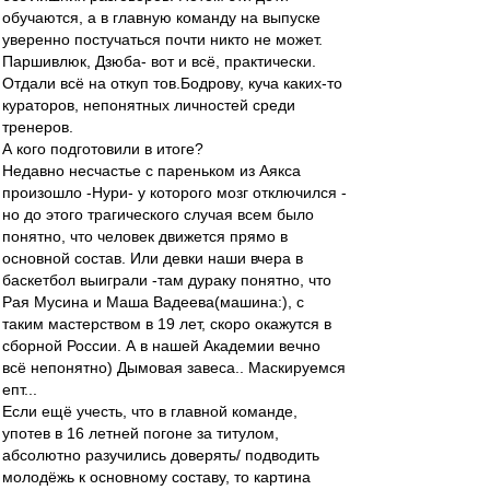
обучаются, а в главную команду на выпуске
уверенно постучаться почти никто не может.
Паршивлюк, Дзюба- вот и всё, практически.
Отдали всё на откуп тов.Бодрову, куча каких-то
кураторов, непонятных личностей среди
тренеров.
А кого подготовили в итоге?
Недавно несчастье с пареньком из Аякса
произошло -Нури- у которого мозг отключился -
но до этого трагического случая всем было
понятно, что человек движется прямо в
основной состав. Или девки наши вчера в
баскетбол выиграли -там дураку понятно, что
Рая Мусина и Маша Вадеева(машина:), с
таким мастерством в 19 лет, скоро окажутся в
сборной России. А в нашей Академии вечно
всё непонятно) Дымовая завеса.. Маскируемся
епт...
Если ещё учесть, что в главной команде,
употев в 16 летней погоне за титулом,
абсолютно разучились доверять/ подводить
молодёжь к основному составу, то картина