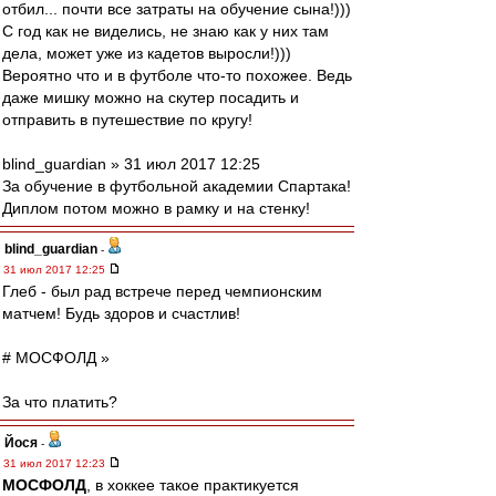
отбил... почти все затраты на обучение сына!)))
С год как не виделись, не знаю как у них там
дела, может уже из кадетов выросли!)))
Вероятно что и в футболе что-то похожее. Ведь
даже мишку можно на скутер посадить и
отправить в путешествие по кругу!
blind_guardian » 31 июл 2017 12:25
За обучение в футбольной академии Спартака!
Диплом потом можно в рамку и на стенку!
blind_guardian
-
31 июл 2017 12:25
Глеб - был рад встрече перед чемпионским
матчем! Будь здоров и счастлив!
# МОСФОЛД »
За что платить?
Йося
-
31 июл 2017 12:23
МОСФОЛД
, в хоккее такое практикуется