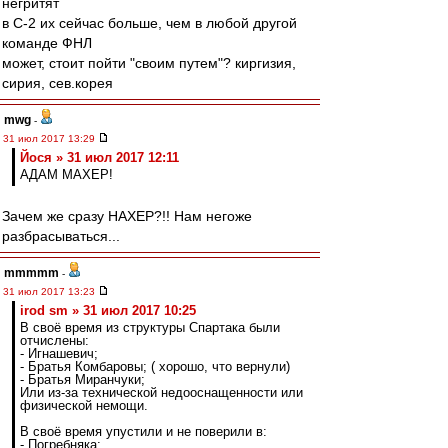
негритят
в С-2 их сейчас больше, чем в любой другой
команде ФНЛ
может, стоит пойти "своим путем"? киргизия,
сирия, сев.корея
mwg
-
31 июл 2017 13:29
Йося » 31 июл 2017 12:11
АДАМ МАХЕР!
Зачем же сразу НАХЕР?!! Нам негоже
разбрасываться...
mmmmm
-
31 июл 2017 13:23
irod sm » 31 июл 2017 10:25
В своё время из структуры Спартака были
отчислены:
- Игнашевич;
- Братья Комбаровы; ( хорошо, что вернули)
- Братья Миранчуки;
Или из-за технической недооснащенности или
физической немощи.
В своё время упустили и не поверили в:
- Погребняка;