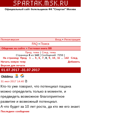
Официальный сайт болельщиков ФК "Спартак" Москва
Полная версия
Вход
•
Регистрация
FAQ
•
Поиск
Общение на сайте
Гостевая книга ВВ
»
Пред. тема
|
След. тема
Страница
8
из
142
[ Сообщений: 7056 ]
На страницу
Пред.
1
...
5
,
6
,
7
,
8
,
9
,
10
,
11
...
142
След.
Начать новую тему
Добавить
Версия для печати
01.07.2017 -31.07.2017
Olddima
-
31 июл 2017 14:40
Кто-то уже говорил, что потенциал пацана
можно определить только в моменте, и
предвидеть возможное благоприятное
развитие и возможный потенциал.
А что будет за 10 лет роста, да кто же его знает.
Последнее сообщение