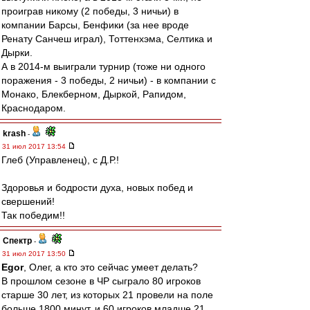
проиграв никому (2 победы, 3 ничьи) в
компании Барсы, Бенфики (за нее вроде
Ренату Санчеш играл), Тоттенхэма, Селтика и
Дырки.
А в 2014-м выиграли турнир (тоже ни одного
поражения - 3 победы, 2 ничьи) - в компании с
Монако, Блекберном, Дыркой, Рапидом,
Краснодаром.
krash
-
31 июл 2017 13:54
Глеб (Управленец), с Д.Р.!
Здоровья и бодрости духа, новых побед и
свершений!
Так победим!!
Спектр
-
31 июл 2017 13:50
Egor
, Олег, а кто это сейчас умеет делать?
В прошлом сезоне в ЧР сыграло 80 игроков
старше 30 лет, из которых 21 провели на поле
больше 1800 минут, и 60 игроков младше 21