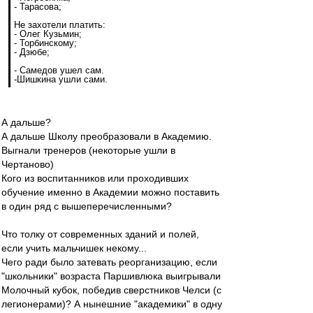
- Тарасова;
Не захотели платить:
- Олег Кузьмин;
- Торбинскому;
- Дзюбе;
- Самедов ушел сам.
-Шишкина ушли сами.
А дальше?
А дальше Школу преобразовали в Академию.
Выгнали тренеров (некоторые ушли в
Чертаново)
Кого из воспитанников или проходивших
обучение именно в Академии можно поставить
в один ряд с вышеперечисленными?
Что толку от современных зданий и полей,
если учить мальчишек некому...
Чего ради было затевать реорганизацию, если
"школьники" возраста Паршивлюка выигрывали
Молочный кубок, победив сверстников Челси (с
легионерами)? А нынешние "академики" в одну