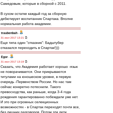
Самедовым, которые в сборной с 2011.
В сухом остатке каждый год за сборную
дебютирует воспитанник Спартака. Вполне
нормальная работа академии.
traubenbah
-
31 июл 2017 13:21
Еще типа один "отказник": Бадштубер
отказался переходить в Спартак!)))
Egor
-
31 июл 2017 13:19
Сказать, что Академия работает хорошо -язык
не поворачивается. Они прикрываются
титулами на юношеском уровне, в первую
очередь -Первенством России. Но нас там
сейчас конкретно потеснили. Такого
превосходства, как раньше, когда 3-4 года
рождения гарантированно побеждали уже нет.
И это при огромных селекционных
возможностях - в Спартак переходят почти все,
без лишних разговоров. Потом эти дети