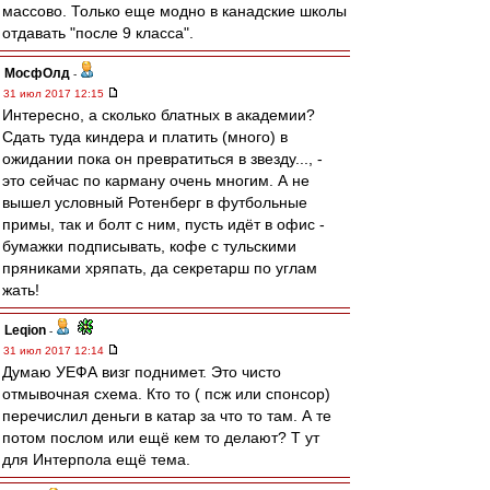
массово. Только еще модно в канадские школы
отдавать "после 9 класса".
МосфОлд
-
31 июл 2017 12:15
Интересно, а сколько блатных в академии?
Сдать туда киндера и платить (много) в
ожидании пока он превратиться в звезду..., -
это сейчас по карману очень многим. А не
вышел условный Ротенберг в футбольные
примы, так и болт с ним, пусть идёт в офис -
бумажки подписывать, кофе с тульскими
пряниками хряпать, да секретарш по углам
жать!
Leqion
-
31 июл 2017 12:14
Думаю УЕФА визг поднимет. Это чисто
отмывочная схема. Кто то ( псж или спонсор)
перечислил деньги в катар за что то там. А те
потом послом или ещё кем то делают? Т ут
для Интерпола ещё тема.