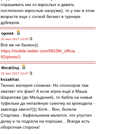
спрашивать как со взрослых и давать
постепенно взрослые нагрузки), то у нас в этом
возрасте еще с соской бегают в турнире
дублеров.
ogonek
-
31 июл 2017 13:00
Всё же не балкон))
https://mobile.twitter.com/NGSM_officia ...
92/photo/1
МосфОлд
-
31 июл 2017 12:47
kvzakhar
,
Теннис материя сложная. Но спонсоров там
хватает это факт! А если игрок ещё и Маша
Шарапова (до Мельдония), то бабла на новые
туфельки да непалёную сумочку из крокодила -
завсегда хватит!))) Хотя... Вон, болела
Спартака - Кафельников жалится, что упустил
дочку и та подсела на порошки... Всегда есть
оборотная сторона!