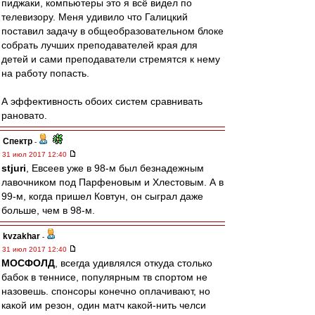
пиджаки, компьютеры это я всё видел по
телевизору. Меня удивило что Галицкий
поставил задачу в общеобразовательном блоке
собрать лучших преподавателей края для
детей и сами преподаватели стремятся к нему
на работу попасть.
А эффективность обоих систем сравнивать
рановато.
Спектр
-
31 июл 2017 12:40
stjuri
, Евсеев уже в 98-м был безнадежным
лавочником под Парфеновым и Хлестовым. А в
99-м, когда пришел Ковтун, он сыграл даже
больше, чем в 98-м.
kvzakhar
-
31 июл 2017 12:40
МОСФОЛД
, всегда удивлялся откуда столько
бабок в теннисе, популярным тв спортом не
назовешь. спонсоры конечно оплачивают, но
какой им резон, один матч какой-нить челси