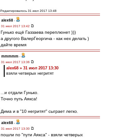
Редактировалось 31 июл 2017 13:48
alex68
-
31 июл 2017 13:42
Гунько ещё Газзаева переплюнет )))
а другого ВалерГеоргича - как нех делать )
дайте время
mmmmm
-
31 июл 2017 13:36
alex68 » 31 июл 2017 13:30
взяли четверых негритят
...и отдали Гунько.
Точно путь Аякса!
Дима и в "10 негритят" сыграет легко.
alex68
-
31 июл 2017 13:30
пошли по "пути Аякса" - взяли четверых