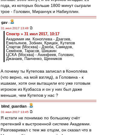
года, из которых больше 1800 минут сыграли
трое - Головин, Миранчук и Набиуллин.
gav
-
31 июл 2017 13:48
Спектр » 31 июл 2017, 10:17
Академия им. Коноплева - Дзагоев,
Емельянов, Зобнин, Крицюк, Кутепов
Спартак (Москва) - Дзюба, Самедов,
Семёнов, Тарасов, Шишкин
ЦСКА (Москва) - Акинфеев, Головин,
Джанаев, Панченко, Щенников
А почему ты Кутепова записал в Коноплёва
(что верно, на мой взгляд), а Головина - к
ишакам, хотя они вытащили его уже готовым
игроком из Кузбасса и он у них был даже
меньше, чем Кутепов у нас ?
blind_guardian
-
31 июл 2017 13:45
Я кстати не понимаю по большому счёт
претензий к выстроенной системе Академии.
Разговаривал с тем же отцом, он сказал что в