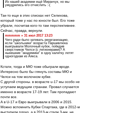
Из нашей академии ещё Миранчук, но мы
умудрились его отчислить :-(
Так-то еще в этих списках нет Селихова,
который тоже у нас по юности был. Его тоже
убрали, посчитав кого-то там перспективнее.
Сейчас, правда, вернули.
mmmmm » 31 июл 2017 13:23
Чего ради было затевать реорганизацию,
если "школьники" возраста Паршивлюка
выигрывали Молочный кубок, победив
сверстников Челси (с легионерами)? А
нынешние "академики" в одну калитку летят
одногодкам из Аякса.
Кстати, тогда и МЮ тоже обыграли вроде.
Интересно было бы глянуть составы МЮ и
Челси на том молочном кубке.
С другой стороны. в возрасте u-17 мы особо не
уступаем ведущим странам. Провал случается
именно в возрасте 17-19 лет. Там пропадают
почти все.
А в U-17 и Евро выигрывали в 2006 и 2015.
Можно вспомнить Кубки Спартака, где в 2012-м
выступили плохо, а в 2013-м стали 3-ми, не