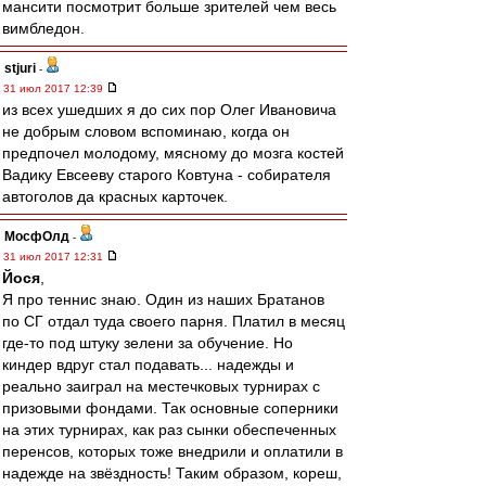
мансити посмотрит больше зрителей чем весь
вимбледон.
stjuri
-
31 июл 2017 12:39
из всех ушедших я до сих пор Олег Ивановича
не добрым словом вспоминаю, когда он
предпочел молодому, мясному до мозга костей
Вадику Евсееву старого Ковтуна - собирателя
автоголов да красных карточек.
МосфОлд
-
31 июл 2017 12:31
Йося
,
Я про теннис знаю. Один из наших Братанов
по СГ отдал туда своего парня. Платил в месяц
где-то под штуку зелени за обучение. Но
киндер вдруг стал подавать... надежды и
реально заиграл на местечковых турнирах с
призовыми фондами. Так основные соперники
на этих турнирах, как раз сынки обеспеченных
перенсов, которых тоже внедрили и оплатили в
надежде на звёздность! Таким образом, кореш,