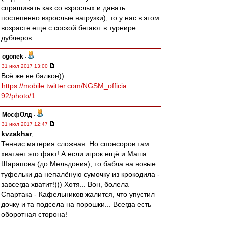
спрашивать как со взрослых и давать
постепенно взрослые нагрузки), то у нас в этом
возрасте еще с соской бегают в турнире
дублеров.
ogonek
-
31 июл 2017 13:00
Всё же не балкон))
https://mobile.twitter.com/NGSM_officia ...
92/photo/1
МосфОлд
-
31 июл 2017 12:47
kvzakhar
,
Теннис материя сложная. Но спонсоров там
хватает это факт! А если игрок ещё и Маша
Шарапова (до Мельдония), то бабла на новые
туфельки да непалёную сумочку из крокодила -
завсегда хватит!))) Хотя... Вон, болела
Спартака - Кафельников жалится, что упустил
дочку и та подсела на порошки... Всегда есть
оборотная сторона!