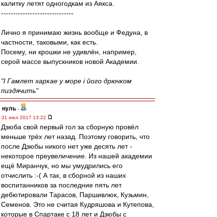
калитку летят одногодкам из Аякса.
------------------------------
Лично я принимаю жизнь вообще и Федуна, в
частности, таковыми, как есть.
Посему, ни крошки не удивлён, например,
серой массе выпускников новой Академии.
"I Гамлeт харкаe у море i його дрючком
пиздячить"
нуль
-
31 июл 2017 13:22
Дзюба свой первый гол за сборную провёл
меньше трёх лет назад. Поэтому говорить, что
после Дзюбы никого нет уже десять лет -
некоторое преувеличение. Из нашей академии
ещё Миранчук, но мы умудрились его
отчислить :-( А так, в сборной из наших
воспитанников за последние пять лет
дебютировали Тарасов, Паршивлюк, Кузьмин,
Семенов. Это не считая Кудряшова и Кутепова,
которые в Спартаке с 18 лет и Дзюбы с