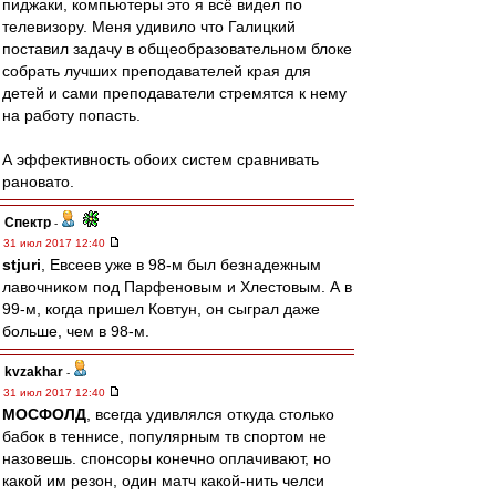
пиджаки, компьютеры это я всё видел по
телевизору. Меня удивило что Галицкий
поставил задачу в общеобразовательном блоке
собрать лучших преподавателей края для
детей и сами преподаватели стремятся к нему
на работу попасть.
А эффективность обоих систем сравнивать
рановато.
Спектр
-
31 июл 2017 12:40
stjuri
, Евсеев уже в 98-м был безнадежным
лавочником под Парфеновым и Хлестовым. А в
99-м, когда пришел Ковтун, он сыграл даже
больше, чем в 98-м.
kvzakhar
-
31 июл 2017 12:40
МОСФОЛД
, всегда удивлялся откуда столько
бабок в теннисе, популярным тв спортом не
назовешь. спонсоры конечно оплачивают, но
какой им резон, один матч какой-нить челси