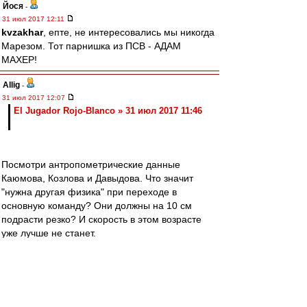
Йося
-
31 июл 2017 12:11
kvzakhar
, епте, не интересовались мы никогда
Марезом. Тот парнишка из ПСВ - АДАМ
МАХЕР!
Allig
-
31 июл 2017 12:07
El Jugador Rojo-Blanco » 31 июл 2017 11:46
Посмотри антропометрические данные
Каюмова, Козлова и Давыдова. Что значит
"нужна другая физика" при переходе в
основную команду? Они должны на 10 см
подрасти резко? И скорость в этом возрасте
уже лучше не станет.
Все (почти все) наши выпускники, "на которых
возлагали большие надежды" хороши для
резвой игры в центре поля на чистых мячах.
Видимо, это - реальность в которой живет
Акдемия. Исходя из нее осуществляется