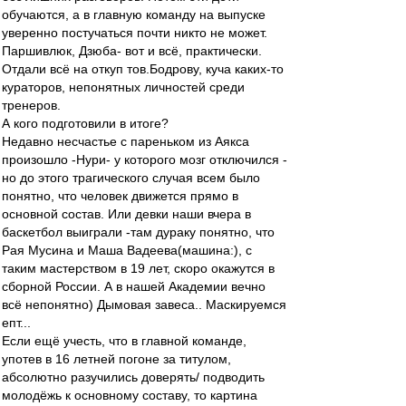
обучаются, а в главную команду на выпуске
уверенно постучаться почти никто не может.
Паршивлюк, Дзюба- вот и всё, практически.
Отдали всё на откуп тов.Бодрову, куча каких-то
кураторов, непонятных личностей среди
тренеров.
А кого подготовили в итоге?
Недавно несчастье с пареньком из Аякса
произошло -Нури- у которого мозг отключился -
но до этого трагического случая всем было
понятно, что человек движется прямо в
основной состав. Или девки наши вчера в
баскетбол выиграли -там дураку понятно, что
Рая Мусина и Маша Вадеева(машина:), с
таким мастерством в 19 лет, скоро окажутся в
сборной России. А в нашей Академии вечно
всё непонятно) Дымовая завеса.. Маскируемся
епт...
Если ещё учесть, что в главной команде,
употев в 16 летней погоне за титулом,
абсолютно разучились доверять/ подводить
молодёжь к основному составу, то картина