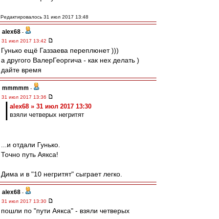
Редактировалось 31 июл 2017 13:48
alex68
-
31 июл 2017 13:42
Гунько ещё Газзаева переплюнет )))
а другого ВалерГеоргича - как нех делать )
дайте время
mmmmm
-
31 июл 2017 13:36
alex68 » 31 июл 2017 13:30
взяли четверых негритят
...и отдали Гунько.
Точно путь Аякса!
Дима и в "10 негритят" сыграет легко.
alex68
-
31 июл 2017 13:30
пошли по "пути Аякса" - взяли четверых