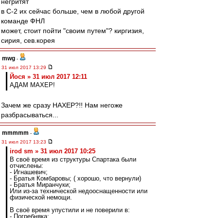
негритят
в С-2 их сейчас больше, чем в любой другой
команде ФНЛ
может, стоит пойти "своим путем"? киргизия,
сирия, сев.корея
mwg
-
31 июл 2017 13:29
Йося » 31 июл 2017 12:11
АДАМ МАХЕР!
Зачем же сразу НАХЕР?!! Нам негоже
разбрасываться...
mmmmm
-
31 июл 2017 13:23
irod sm » 31 июл 2017 10:25
В своё время из структуры Спартака были
отчислены:
- Игнашевич;
- Братья Комбаровы; ( хорошо, что вернули)
- Братья Миранчуки;
Или из-за технической недооснащенности или
физической немощи.
В своё время упустили и не поверили в:
- Погребняка;