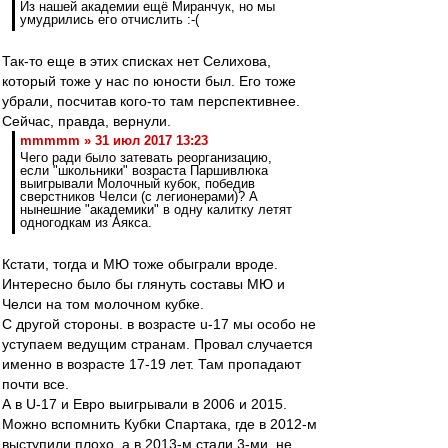
Из нашей академии ещё Миранчук, но мы
умудрились его отчислить :-(
Так-то еще в этих списках нет Селихова,
который тоже у нас по юности был. Его тоже
убрали, посчитав кого-то там перспективнее.
Сейчас, правда, вернули.
mmmmm » 31 июл 2017 13:23
Чего ради было затевать реорганизацию,
если "школьники" возраста Паршивлюка
выигрывали Молочный кубок, победив
сверстников Челси (с легионерами)? А
нынешние "академики" в одну калитку летят
одногодкам из Аякса.
Кстати, тогда и МЮ тоже обыграли вроде.
Интересно было бы глянуть составы МЮ и
Челси на том молочном кубке.
С другой стороны. в возрасте u-17 мы особо не
уступаем ведущим странам. Провал случается
именно в возрасте 17-19 лет. Там пропадают
почти все.
А в U-17 и Евро выигрывали в 2006 и 2015.
Можно вспомнить Кубки Спартака, где в 2012-м
выступили плохо, а в 2013-м стали 3-ми, не