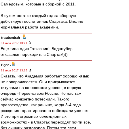
Самедовым, которые в сборной с 2011.
В сухом остатке каждый год за сборную
дебютирует воспитанник Спартака. Вполне
нормальная работа академии.
traubenbah
-
31 июл 2017 13:21
Еще типа один "отказник": Бадштубер
отказался переходить в Спартак!)))
Egor
-
31 июл 2017 13:19
Сказать, что Академия работает хорошо -язык
не поворачивается. Они прикрываются
титулами на юношеском уровне, в первую
очередь -Первенством России. Но нас там
сейчас конкретно потеснили. Такого
превосходства, как раньше, когда 3-4 года
рождения гарантированно побеждали уже нет.
И это при огромных селекционных
возможностях - в Спартак переходят почти все,
без лишних разговоров. Потом эти дети