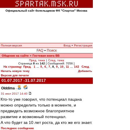
Официальный сайт болельщиков ФК "Спартак" Москва
Полная версия
Вход
•
Регистрация
FAQ
•
Поиск
Общение на сайте
Гостевая книга ВВ
»
Пред. тема
|
След. тема
Страница
8
из
142
[ Сообщений: 7056 ]
На страницу
Пред.
1
...
5
,
6
,
7
,
8
,
9
,
10
,
11
...
142
След.
Начать новую тему
Добавить
Версия для печати
01.07.2017 -31.07.2017
Olddima
-
31 июл 2017 14:40
Кто-то уже говорил, что потенциал пацана
можно определить только в моменте, и
предвидеть возможное благоприятное
развитие и возможный потенциал.
А что будет за 10 лет роста, да кто же его знает.
Последнее сообщение