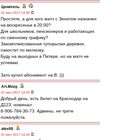
Ценитель
-
31 июл 2017 14:39
Простите, а для кого матч с Зенитом назначен
на воскресенье в 20:00?
Для школьников, пенсионеров и работающих
по сменному графику?
Закомплексованная тупорылая деревня,
пакостит по мелкому.
Буду на выходных в Питере, но на матч не
успеваю.
Зато купил абонимент на B. )))
Art.Mozg
-
31 июл 2017 14:35
Добрый день, есть билет на Краснодар на
Д123, номинал.
8-906-784-30-73. Админы, не трите
пожалуйста.
alex68
-
31 июл 2017 14:34