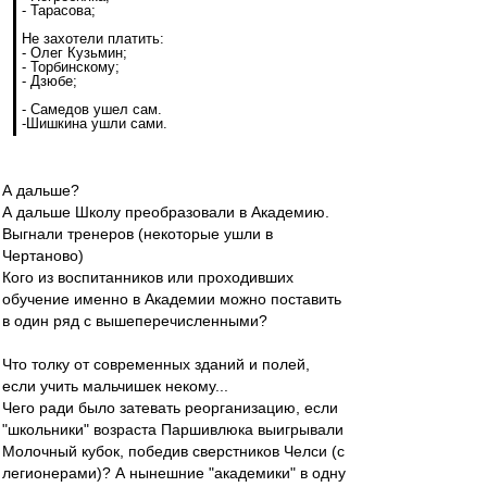
- Тарасова;
Не захотели платить:
- Олег Кузьмин;
- Торбинскому;
- Дзюбе;
- Самедов ушел сам.
-Шишкина ушли сами.
А дальше?
А дальше Школу преобразовали в Академию.
Выгнали тренеров (некоторые ушли в
Чертаново)
Кого из воспитанников или проходивших
обучение именно в Академии можно поставить
в один ряд с вышеперечисленными?
Что толку от современных зданий и полей,
если учить мальчишек некому...
Чего ради было затевать реорганизацию, если
"школьники" возраста Паршивлюка выигрывали
Молочный кубок, победив сверстников Челси (с
легионерами)? А нынешние "академики" в одну