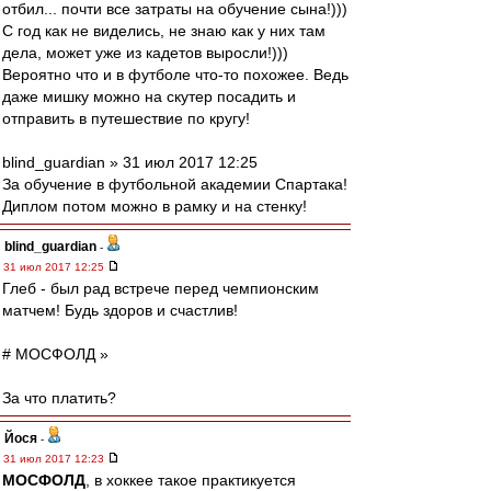
отбил... почти все затраты на обучение сына!)))
С год как не виделись, не знаю как у них там
дела, может уже из кадетов выросли!)))
Вероятно что и в футболе что-то похожее. Ведь
даже мишку можно на скутер посадить и
отправить в путешествие по кругу!
blind_guardian » 31 июл 2017 12:25
За обучение в футбольной академии Спартака!
Диплом потом можно в рамку и на стенку!
blind_guardian
-
31 июл 2017 12:25
Глеб - был рад встрече перед чемпионским
матчем! Будь здоров и счастлив!
# МОСФОЛД »
За что платить?
Йося
-
31 июл 2017 12:23
МОСФОЛД
, в хоккее такое практикуется