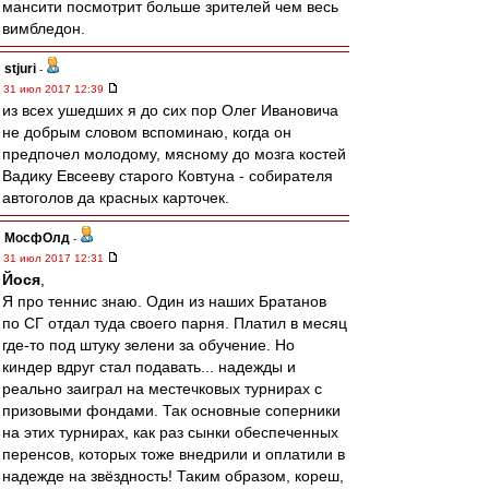
мансити посмотрит больше зрителей чем весь
вимбледон.
stjuri
-
31 июл 2017 12:39
из всех ушедших я до сих пор Олег Ивановича
не добрым словом вспоминаю, когда он
предпочел молодому, мясному до мозга костей
Вадику Евсееву старого Ковтуна - собирателя
автоголов да красных карточек.
МосфОлд
-
31 июл 2017 12:31
Йося
,
Я про теннис знаю. Один из наших Братанов
по СГ отдал туда своего парня. Платил в месяц
где-то под штуку зелени за обучение. Но
киндер вдруг стал подавать... надежды и
реально заиграл на местечковых турнирах с
призовыми фондами. Так основные соперники
на этих турнирах, как раз сынки обеспеченных
перенсов, которых тоже внедрили и оплатили в
надежде на звёздность! Таким образом, кореш,