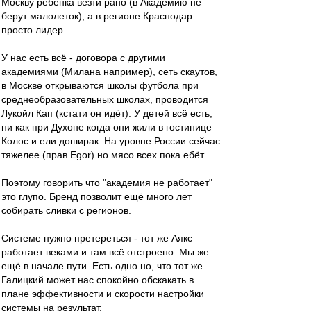
Москву ребёнка везти рано (в Академию не
берут малолеток), а в регионе Краснодар
просто лидер.
У нас есть всё - договора с другими
академиями (Милана например), сеть скаутов,
в Москве открываются школы футбола при
среднеобразовательных школах, проводится
Лукойл Кап (кстати он идёт). У детей всё есть,
ни как при Духоне когда они жили в гостинице
Колос и ели доширак. На уровне России сейчас
тяжелее (прав Egor) но мясо всех пока ебёт.
Поэтому говорить что "академия не работает"
это глупо. Бренд позволит ещё много лет
собирать сливки с регионов.
Системе нужно претереться - тот же Аякс
работает веками и там всё отстроено. Мы же
ещё в начале пути. Есть одно но, что тот же
Галицкий может нас спокойно обскакать в
плане эффективности и скорости настройки
системы на результат.