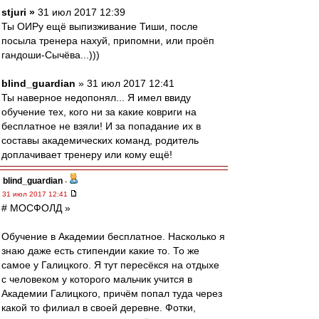
stjuri »
31 июл 2017 12:39
Ты ОИРу ещё выпизживание Тиши, после
посыла тренера нахуй, припомни, или проёп
гандоши-Сычёва...)))
blind_guardian
» 31 июл 2017 12:41
Ты наверное недопонял... Я имел ввиду
обучение тех, кого ни за какие ковриги на
бесплатное не взяли! И за попадание их в
составы академических команд, родитель
доплачивает тренеру или кому ещё!
blind_guardian
-
31 июл 2017 12:41
# МОСФОЛД »
Обучение в Академии бесплатное. Насколько я
знаю даже есть стипендии какие то. То же
самое у Галицкого. Я тут пересёкся на отдыхе
с человеком у которого мальчик учится в
Академии Галицкого, причём попал туда через
какой то филиал в своей деревне. Фотки,