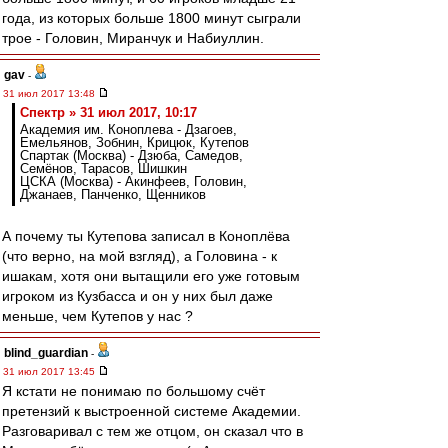
года, из которых больше 1800 минут сыграли
трое - Головин, Миранчук и Набиуллин.
gav
-
31 июл 2017 13:48
Спектр » 31 июл 2017, 10:17
Академия им. Коноплева - Дзагоев,
Емельянов, Зобнин, Крицюк, Кутепов
Спартак (Москва) - Дзюба, Самедов,
Семёнов, Тарасов, Шишкин
ЦСКА (Москва) - Акинфеев, Головин,
Джанаев, Панченко, Щенников
А почему ты Кутепова записал в Коноплёва
(что верно, на мой взгляд), а Головина - к
ишакам, хотя они вытащили его уже готовым
игроком из Кузбасса и он у них был даже
меньше, чем Кутепов у нас ?
blind_guardian
-
31 июл 2017 13:45
Я кстати не понимаю по большому счёт
претензий к выстроенной системе Академии.
Разговаривал с тем же отцом, он сказал что в