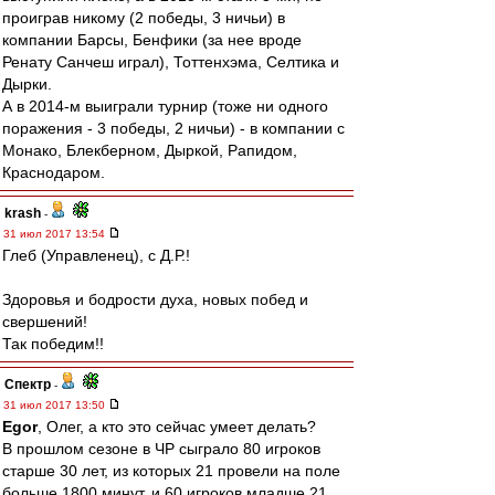
проиграв никому (2 победы, 3 ничьи) в
компании Барсы, Бенфики (за нее вроде
Ренату Санчеш играл), Тоттенхэма, Селтика и
Дырки.
А в 2014-м выиграли турнир (тоже ни одного
поражения - 3 победы, 2 ничьи) - в компании с
Монако, Блекберном, Дыркой, Рапидом,
Краснодаром.
krash
-
31 июл 2017 13:54
Глеб (Управленец), с Д.Р.!
Здоровья и бодрости духа, новых побед и
свершений!
Так победим!!
Спектр
-
31 июл 2017 13:50
Egor
, Олег, а кто это сейчас умеет делать?
В прошлом сезоне в ЧР сыграло 80 игроков
старше 30 лет, из которых 21 провели на поле
больше 1800 минут, и 60 игроков младше 21