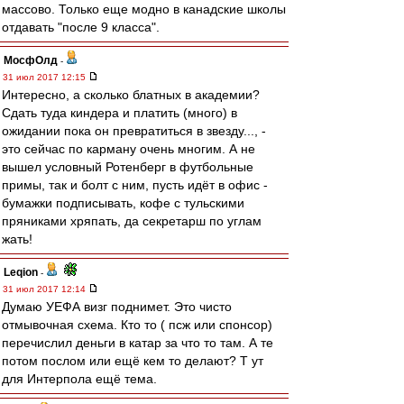
массово. Только еще модно в канадские школы
отдавать "после 9 класса".
МосфОлд
-
31 июл 2017 12:15
Интересно, а сколько блатных в академии?
Сдать туда киндера и платить (много) в
ожидании пока он превратиться в звезду..., -
это сейчас по карману очень многим. А не
вышел условный Ротенберг в футбольные
примы, так и болт с ним, пусть идёт в офис -
бумажки подписывать, кофе с тульскими
пряниками хряпать, да секретарш по углам
жать!
Leqion
-
31 июл 2017 12:14
Думаю УЕФА визг поднимет. Это чисто
отмывочная схема. Кто то ( псж или спонсор)
перечислил деньги в катар за что то там. А те
потом послом или ещё кем то делают? Т ут
для Интерпола ещё тема.