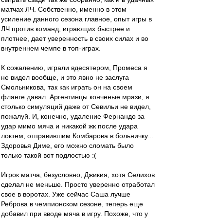
матчах ЛЧ. Собственно, именно в этом
усиление данного сезона главное, опыт игры в
ЛЧ против команд, играющих быстрее и
плотнее, дает уверенность в своих силах и во
внутреннем чемпе в топ-играх.
К сожалению, играли вдесятером, Промеса я
не видел вообще, и это явно не заслуга
Смольникова, так как играть он на своем
фланге давал. Аргентинцы конченые мрази, я
столько симуляций даже от Севильи не видел,
пожалуй. И, конечно, удаление Фернандо за
удар мимо мяча и никакой жк после удара
локтем, отправившим Комбарова в больничку...
Здоровья Диме, его можно сломать было
только такой вот подлостью :(
Игрок матча, безусловно, Джикия, хотя Селихов
сделал не меньше. Просто уверенно отработал
свое в воротах. Уже сейчас Саша лучше
Реброва в чемпионском сезоне, теперь еще
добавил при вводе мяча в игру. Похоже, что у