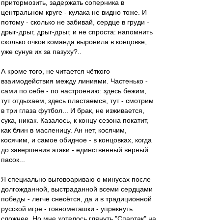
притормозить, задержать соперника в
центральном круге - кулака не видно тоже. И
потому - сколько не забивай, сердце в груди -
дрыг-дрыг, дрыг-дрыг, и не спроста: напомнить
сколько очков команда выронила в концовке,
уже сунув их за пазуху?..
А кроме того, не читается чёткого
взаимодействия между линиями. Частенько -
сами по себе - по настроению: здесь бежим,
тут отдыхаем, здесь пластаемся, тут - смотрим
в три глаза футбол... И брак, не изживается,
сука, никак. Казалось, к концу сезона покатит,
как блин в масленицу. Ан нет, косячим,
косячим, и самое обидное - в концовках, когда
до завершения атаки - единственный верный
пасок...
Я специально выговоариваю о минусах после
долгожданной, выстраданной всеми сердцами
победы - легче снесётся, да и в традиционной
русской игре - говнометашки - упрекнуть
сложнее. Но мне хотелось глянуть "Спартак" на