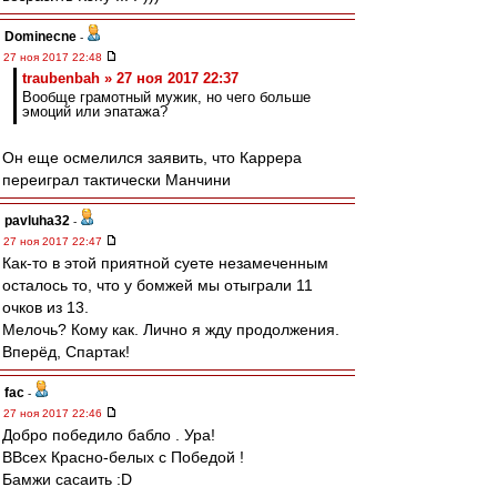
Dominecne
-
27 ноя 2017 22:48
traubenbah » 27 ноя 2017 22:37
Вообще грамотный мужик, но чего больше
эмоций или эпатажа?
Он еще осмелился заявить, что Каррера
переиграл тактически Манчини
pavluha32
-
27 ноя 2017 22:47
Как-то в этой приятной суете незамеченным
осталось то, что у бомжей мы отыграли 11
очков из 13.
Мелочь? Кому как. Лично я жду продолжения.
Вперёд, Спартак!
fac
-
27 ноя 2017 22:46
Добро победило бабло . Ура!
ВВсех Красно-белых с Победой !
Бамжи сасаить :D