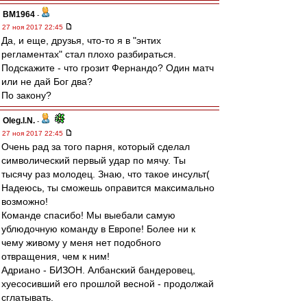
BM1964
-
27 ноя 2017 22:45
Да, и еще, друзья, что-то я в "энтих
регламентах" стал плохо разбираться.
Подскажите - что грозит Фернандо? Один матч
или не дай Бог два?
По закону?
Oleg.I.N.
-
27 ноя 2017 22:45
Очень рад за того парня, который сделал
символический первый удар по мячу. Ты
тысячу раз молодец. Знаю, что такое инсульт(
Надеюсь, ты сможешь оправится максимально
возможно!
Команде спасибо! Мы выебали самую
ублюдочную команду в Европе! Более ни к
чему живому у меня нет подобного
отвращения, чем к ним!
Адриано - БИЗОН. Албанский бандеровец,
хуесосивший его прошлой весной - продолжай
сглатывать.