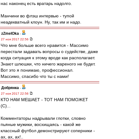
нас наконец есть вратарь надолго.
Манчини во флэш интервью - тупой
неадекватный клоун. Ну, так им и надо.
zZmeIOka
-
27 ноя 2017 22:56
Что мне больше всего нравится - Массимо
перестали задавать вопросы о судействе, даже
когда ситуация к этому вроде как располагает.
Знают шлюшки, что ничего жареного не будет.
Вот это я понимаю, профессионал.
Массимо, спасибо что ты с нами!
Добрянка
-
27 ноя 2017 22:56
КТО НАМ МЕШАЕТ - ТОТ НАМ ПОМОЖЕТ
(С)...
Комментаторы надрывали глотки, словно
пьяные мужики, восхищаясь - какой же
классный футбол демонстрируют соперники -
ах, ах, ах!..