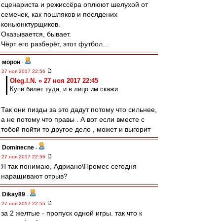
сценариста и режиссёра оплюют шелухой от
семечек, как пошляков и послдених
коньюнктурщиков.
Оказывается, бывает.
Чёрт его разберёт, этот футбол...
морон
-
27 ноя 2017 22:56
Oleg.I.N. » 27 ноя 2017 22:45
Купи билет туда, и в лицо им скажи.
Так они пизды за это дадут потому что сильнее,
а не потому что правы . А вот если вместе с
тобой пойти то другое дело , может и выгорит
Dominecne
-
27 ноя 2017 22:56
Я так понимаю, Адриано\Промес сегодня
наращивают отрыв?
Dikay89
-
27 ноя 2017 22:55
за 2 желтые - пропуск одной игры. так что к