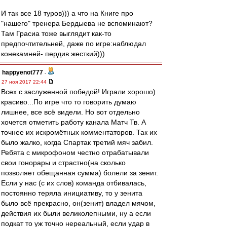
И так все 18 туров))) а что на Книге про
"нашего" тренера Бердыева не вспоминают?
Там Грасиа тоже выглядит как-то
предпочтительней, даже по игре:наблюдал
конекамней- пердив жесткий)))
happyenot777
-
27 ноя 2017 22:44
Всех с заслуженной победой! Играли хорошо)
красиво...По игре что то говорить думаю
лишнее, все всё видели. Но вот отдельно
хочется отметить работу канала Матч Тв. А
точнее их искромётных комментаторов. Так их
было жалко, когда Спартак третий мяч забил.
Ребята с микрофоном честно отрабатывали
свои гонорары и страстно(на сколько
позволяет обещанная сумма) болели за зенит.
Если у нас (с их слов) команда отбивалась,
постоянно теряла инициативу, то у зенита
было всё прекрасно, он(зенит) владел мячом,
действия их были великолепными, ну а если
подкат то уж точно нереальный, если удар в