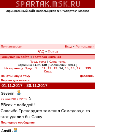
Официальный сайт болельщиков ФК "Спартак" Москва
Полная версия
Вход
•
Регистрация
FAQ
•
Поиск
Общение на сайте
Гостевая книга ВВ
»
Пред. тема
|
След. тема
Страница
14
из
139
[ Сообщений: 6944 ]
На страницу
Пред.
1
...
11
,
12
,
13
,
14
,
15
,
16
,
17
...
139
След.
Начать новую тему
Добавить
Версия для печати
01.11.2017 - 30.11.2017
Severin
-
27 ноя 2017 22:59
ВВсех с победой!
Спасибо Тренеру,что заменил Самедова,а то
этот удалил бы Сашу.
Последнее сообщение
Ansfil
-