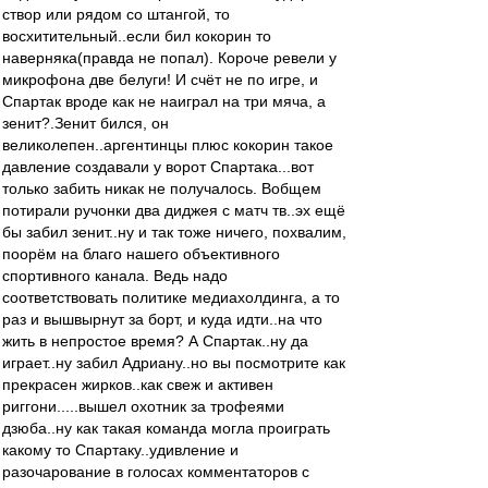
створ или рядом со штангой, то
восхитительный..если бил кокорин то
наверняка(правда не попал). Короче ревели у
микрофона две белуги! И счёт не по игре, и
Спартак вроде как не наиграл на три мяча, а
зенит?.Зенит бился, он
великолепен..аргентинцы плюс кокорин такое
давление создавали у ворот Спартака...вот
только забить никак не получалось. Вобщем
потирали ручонки два диджея с матч тв..эх ещё
бы забил зенит..ну и так тоже ничего, похвалим,
поорём на благо нашего объективного
спортивного канала. Ведь надо
соответствовать политике медиахолдинга, а то
раз и вышвырнут за борт, и куда идти..на что
жить в непростое время? А Спартак..ну да
играет..ну забил Адриану..но вы посмотрите как
прекрасен жирков..как свеж и активен
риггони.....вышел охотник за трофеями
дзюба..ну как такая команда могла проиграть
какому то Спартаку..удивление и
разочарование в голосах комментаторов с