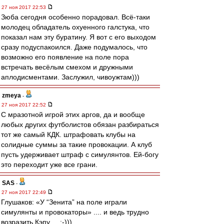
27 ноя 2017 22:53
Зюба сегодня особенно порадовал. Всё-таки
молодец обладатель охуенного галстука, что
показал нам эту буратину. Я вот с его выходом
сразу подуспакоился. Даже подумалось, что
возможно его появление на поле пора
встречать весёлым смехом и дружными
аплодисментами. Заслужил, чивоужтам)))
zmeya
-
27 ноя 2017 22:52
С мразотной игрой этих аргов, да и вообще
любых других футболистов обязан разбираться
тот же самый КДК. штрафовать клубы на
солидные суммы за такие провокации. А клуб
пусть удерживает штраф с симулянтов. Ей-богу
это переходит уже все грани.
SAS
-
27 ноя 2017 22:49
Глушаков: «У “Зенита” на поле играли
симулянты и провокаторы» .... и ведь трудно
возразить Кэпу ... :-)))