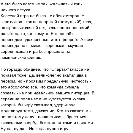
А это было вовсе не так. Фальшивый крик
ночного петуха.
Классной игра не была - с обеих сторон. У
зенитчиков - как не напрягай (немутный!) глаз,
наигранных связей нет, весь наполеоновский
расчёт на то, что кому-то Бог пошлёт
переводом вдохновенье, и тот феернёт. А если
перевода нет - мимо - серенькая, скучная
середняковая игра без просвета на
чемпионский финиш.
Но гораздо обиднее, что "Спартак" класса не
показал тоже. Да, великолепно вкатил два в
первом, но - проявим предельную честность -
это абсолютно всё, что команда сумела
создать - не при идеальной защите питерцев. В
середине поля нет и не чувствуется кулака,
который бы игру связывал, удерживал,
моделируя темп, движение. Кто-то скажет: мы
не по этому делу - наша стихия - бросаться
кинжалами вперёд, блистая пятками и шипами.
Ну да, ну да... Но когда нужно игру