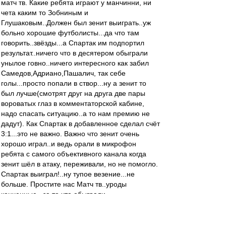
матч тв. Какие ребята играют у манчинни, ни
чета каким то Зобниным и
Глушаковым..Должен был зенит выиграть..уж
больно хорошие футболисты...да что там
говорить..звёзды...а Спартак им подпортил
результат..ничего что в десятером обыграли
унылое говно..ничего интересного как забил
Самедов,Адриано,Пашалич, так себе
голы...просто попали в створ...ну а зенит то
был лучше(смотрят друг на друга две пары
вороватых глаз в комментаторской кабине,
надо спасать ситуацию..а то нам премию не
дадут). Как Спартак в добавленное сделал счёт
3:1...это не важно. Важно что зенит очень
хорошо играл..и ведь орали в микрофон
ребята с самого объективного канала когда
зенит шёл в атаку, переживали, но не помогло.
Спартак выиграл!..ну тупое везение...не
больше. Простите нас Матч тв..уроды
конченные.. за то что обыграли
мегосуперколлектив он же зенит)))))))
zZmeIOka
-