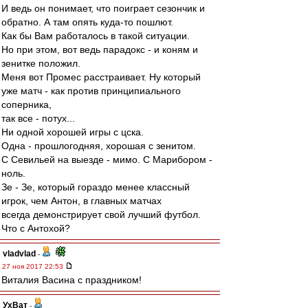
И ведь он понимает, что поиграет сезончик и
обратно. А там опять куда-то пошлют.
Как бы Вам работалось в такой ситуации.
Но при этом, вот ведь парадокс - и коням и
зенитке положил.
Меня вот Промес расстраивает. Ну который
уже матч - как против принципиального
соперника,
так все - потух...
Ни одной хорошей игры с цска.
Одна - прошлогодняя, хорошая с зенитом.
С Севильей на выезде - мимо. С Марибором -
ноль.
Зе - Зе, который гораздо менее классный
игрок, чем Антон, в главных матчах
всегда демонстрирует свой лучший футбол.
Что с Антохой?
vladvlad
-
27 ноя 2017 22:53
Виталия Васина с праздником!
УхВат
-