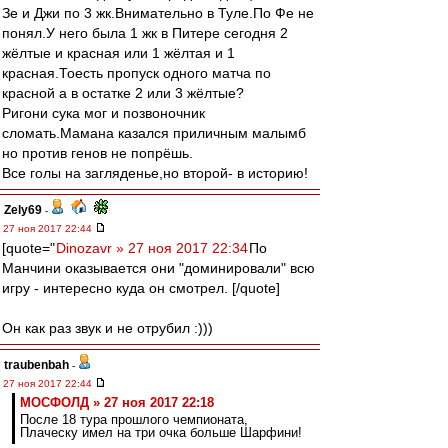
Зе и Джи по 3 жк.Внимательно в Туле.По Фе не
понял.У него была 1 жк в Питере сегодня 2
жёлтые и красная или 1 жёлтая и 1
красная.Тоесть пропуск одного матча по
красной а в остатке 2 или 3 жёлтые?
Ригони сука мог и позвоночник
сломать.Мамана казался приличным малымб
но против генов не попрёшь.
Все голы на загляденье,но второй- в историю!
Zely69
-
27 ноя 2017 22:44
[quote="
Dinozavr » 27 ноя 2017 22:34
По
Манчини оказывается они "доминировали" всю
игру - интересно куда он смотрел. [/quote]
Он как раз звук и не отрубил :)))
traubenbah
-
27 ноя 2017 22:44
МОСФОЛД » 27 ноя 2017 22:18
После 18 тура прошлого чемпионата,
Плаческу имел на три очка больше Шарфини!