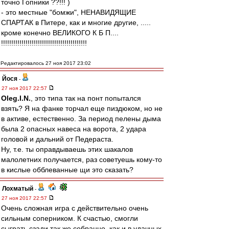
точно Гопники ??!!! )
- это местные "бомжи", НЕНАВИДЯЩИЕ
СПАРТАК в Питере, как и многие другие, .....
кроме конечно ВЕЛИКОГО К Б П....
!!!!!!!!!!!!!!!!!!!!!!!!!!!!!!!!!!!!!!!!!!
Редактировалось 27 ноя 2017 23:02
Йося
-
27 ноя 2017 22:57
Oleg.I.N.
, это типа так на понт попытался
взять? Я на фанке торчал еще пиздюком, но не
в активе, естественно. За период пелены дыма
была 2 опасных навеса на ворота, 2 удара
головой и дальний от Педераста.
Ну, т.е. ты оправдываешь этих шакалов
малолетних получается, раз советуешь кому-то
в кислые обблеванные щи это сказать?
Лохматый
-
27 ноя 2017 22:57
Очень сложная игра с действительно очень
сильным соперником. К счастью, смогли
сыграть сзади так же собранно, как и в удачных