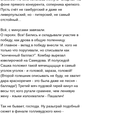
фоне прямого конкурента, соперника крепкого.
Пусть счёт не гамбургский и даже не
ливерпульский, но - питерский, не самый
отстойный...
Всё, с минусами завязали.
О героях. Все! Бились и складывали участие в
победу, как дрова в общую поленницу.
И главное - вклад в победу внесли те, кого не
только что поругивали, но списывали как
"конченный балласт". Комбар вырезал
ювелирочкой на Самедова. И полуседой
Сашка положил такой мячищщщще в самый
уголок-уголок - и головой, зараза, головой!
(Второй голешник описывать не буду, не хватит
дара красноречия - это была даже не песня -
баллада!) Третий мяч пудовой гирей кинул на
весы тот, кого ругали срамнее, чем ленивую
жену - языки излохматили - Пашалич!
Так не бывает, господа. Ну разыграй подобный
сюжет в финале голливудского кино -