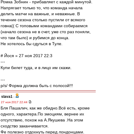
Ромка Зобнин - прибавляет с каждой минутой.
Напрягает только то, что команда начала
делить матчи на важные, и неважные. В
течение сезона столько пустили от всякого
говна(( С топовыми командами собираемся
(начало сезона не в счет, уже сто раз поняли,
что там было) и рубимся до конца.
Не хотелось бы сдуться в Туле.
# Йося » 27 ноя 2017 22:3
---
Купи билет туда, и в лицо им скажи.
---
p/s/ Форма должна быть с полосой!!!
slava1
-
27 ноя 2017 22:44
Бля Пашалич, как же обидно.Всё есть, кроме
одного, характера.По эмоциям, вернее их
отсутствию, похож на А.Якушева .На этом
сходство заканчивается.
Фе полезно отдохнуть перед лондонцами.