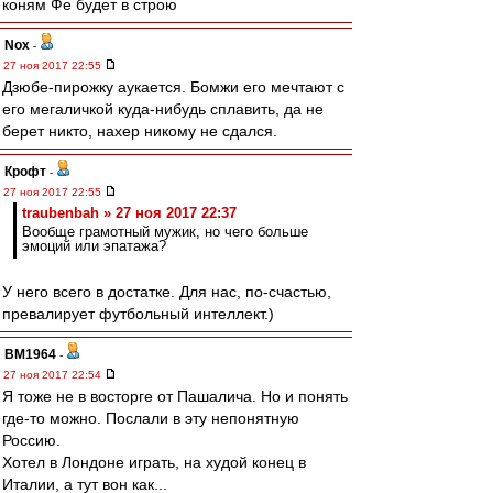
коням Фе будет в строю
Nox
-
27 ноя 2017 22:55
Дзюбе-пирожку аукается. Бомжи его мечтают с
его мегаличкой куда-нибудь сплавить, да не
берет никто, нахер никому не сдался.
Крофт
-
27 ноя 2017 22:55
traubenbah » 27 ноя 2017 22:37
Вообще грамотный мужик, но чего больше
эмоций или эпатажа?
У него всего в достатке. Для нас, по-счастью,
превалирует футбольный интеллект.)
BM1964
-
27 ноя 2017 22:54
Я тоже не в восторге от Пашалича. Но и понять
где-то можно. Послали в эту непонятную
Россию.
Хотел в Лондоне играть, на худой конец в
Италии, а тут вон как...