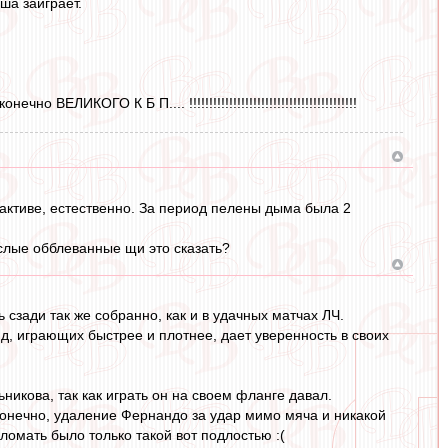
ша заиграет.
ИКОГО К Б П.... !!!!!!!!!!!!!!!!!!!!!!!!!!!!!!!!!!!!!!!!!!
в активе, естественно. За период пелены дыма была 2
ислые обблеванные щи это сказать?
 сзади так же собранно, как и в удачных матчах ЛЧ.
д, играющих быстрее и плотнее, дает уверенность в своих
никова, так как играть он на своем фланге давал.
конечно, удаление Фернандо за удар мимо мяча и никакой
ломать было только такой вот подлостью :(