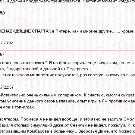
. Он должен продолжать тренироваться. Наступит момент, когда Ро
:58
НАВИДЯЩИЕ СПАРТАК в Питере, как и многие другие, ..... кроме конечно ВЕЛ
7 23:02
:57
 на понт попытался взять? Я на фанке торчал еще пиздюком, но не 
та, 2 удара головой и дальний от Педераста.
шь этих шакалов малолетних получается, раз советуешь кому-то в к
17 22:57
йствительно очень сильным соперником. К счастью, смогли сыграть
том усиление данного сезона главное, опыт игры в ЛЧ против коман
емпе в топ-играх.
сятером, Промеса я не видел вообще, и это явно не заслуга Смоль
ази, я столько симуляций даже от Севильи не видел, пожалуй. И, 
 отправившим Комбарова в больничку... Здоровья Диме, его можно с