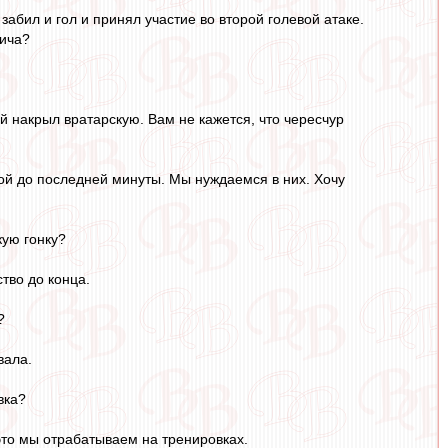
абил и гол и принял участие во второй голевой атаке.
лича?
й накрыл вратарскую. Вам не кажется, что чересчур
ой до последней минуты. Мы нуждаемся в них. Хочу
кую гонку?
тво до конца.
?
вала.
вка?
 это мы отрабатываем на тренировках.