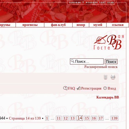
орумы
прогнозы
фан-клуб
юмор
музей
ссылки
Расширенный поиск
FAQ
Регистрация
Вход
Календарь ВВ
14
944 •
Страница
14
из
139
•
1
...
11
12
13
15
16
17
...
139