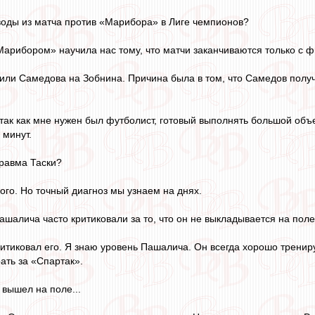
оды из матча против «Марибора» в Лиге чемпионов?
Марибором» научила нас тому, что матчи заканчиваются только с 
и Самедова на Зобнина. Причина была в том, что Самедов получил 
так как мне нужен был футболист, готовый выполнять большой объе
 минут.
равма Таски?
ого. Но точный диагноз мы узнаем на днях.
шалича часто критиковали за то, что он не выкладывается на поле 
ритиковал его. Я знаю уровень Пашалича. Он всегда хорошо тренир
рать за «Спартак».
вышел на поле...