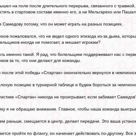
шел на поле после длительного перерыва, связанного с травмой, з
тить в стартовом составе именно его, а не Мельгарехо или Паша
 Самедову потому, что он может играть на разных позициях.
хов пожаловался, что не видел одного эпизода из-за дыма, которы
ельщиков иногда не помогает, а мешает игрокам?
ь именно такой. Я рад, что болельщики поддерживают нас с перв
ков за то, что они делают для команды.
о после этой победы «Спартак» окончательно вернулся в чемпионс
охую позицию в турнирной таблице и будем бороться за чемпионс
атистике «Спартак» никогда не проигрывает, если забивает Самедов
тику я не обращаю внимание. Главное, чтобы наша команда выигры
ем раньше, смещается в центр, делает передачи. Это ваша устано
ается пройти по флангу, он начинает действовать по-другому. Все