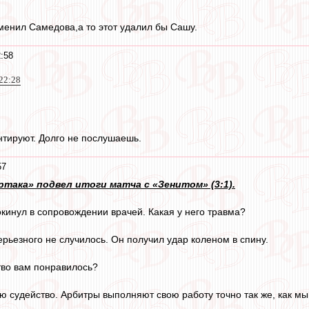
менил Самедова,а то этот удалил бы Сашу.
:58
22:28
нтируют. Долго не послушаешь.
57
така» подвел итоги матча с «Зенитом» (3:1).
инул в сопровождении врачей. Какая у него травма?
рьезного не случилось. Он получил удар коленом в спину.
во вам понравилось?
ю судейство. Арбитры выполняют свою работу точно так же, как мы