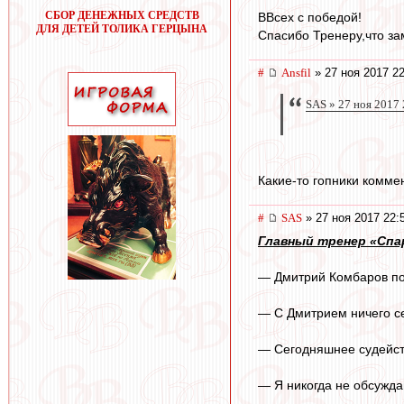
СБОР ДЕНЕЖНЫХ СРЕДСТВ
ВВсех с победой!
ДЛЯ ДЕТЕЙ ТОЛИКА ГЕРЦЫНА
Спасибо Тренеру,что за
#
Ansfil
» 27 ноя 2017 22
SAS » 27 ноя 2017 
Какие-то гопники комме
#
SAS
» 27 ноя 2017 22:
Главный тренер «Спар
— Дмитрий Комбаров пок
— С Дмитрием ничего се
— Сегодняшнее судейст
— Я никогда не обсужда