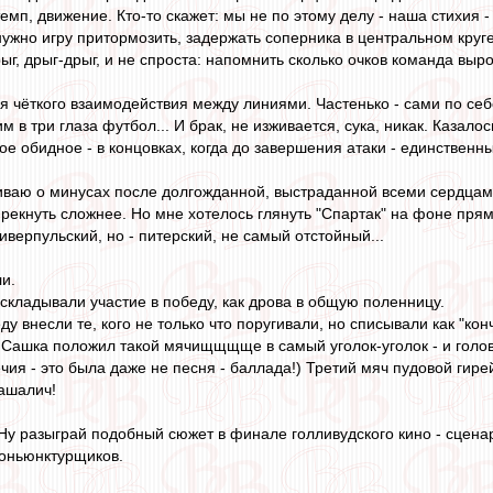
емп, движение. Кто-то скажет: мы не по этому делу - наша стихия 
а нужно игру притормозить, задержать соперника в центральном круге
рыг, дрыг-дрыг, и не спроста: напомнить сколько очков команда выро
ся чёткого взаимодействия между линиями. Частенько - сами по себ
м в три глаза футбол... И брак, не изживается, сука, никак. Казалось
ое обидное - в концовках, когда до завершения атаки - единственны
ваю о минусах после долгожданной, выстраданной всеми сердцами 
прекнуть сложнее. Но мне хотелось глянуть "Спартак" на фоне прям
иверпульский, но - питерский, не самый отстойный...
и.
 складывали участие в победу, как дрова в общую поленницу.
еду внесли те, кого не только что поругивали, но списывали как "
Сашка положил такой мячищщщще в самый уголок-уголок - и головой
чия - это была даже не песня - баллада!) Третий мяч пудовой гире
Пашалич!
. Ну разыграй подобный сюжет в финале голливудского кино - сцен
коньюнктурщиков.