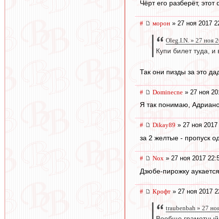
Чёрт его разберёт, этот 
#
морон
» 27 ноя 2017 2
Oleg.I.N. » 27 ноя 
Купи билет туда, и 
Так они пизды за это да
#
Dominecne
» 27 ноя 20
Я так понимаю, Адриан
#
Dikay89
» 27 ноя 2017
за 2 желтые - пропуск о
#
Nox
» 27 ноя 2017 22:
Дзюбе-пирожку аукается.
#
Крофт
» 27 ноя 2017 2
traubenbah » 27 но
Вообще грамотный 