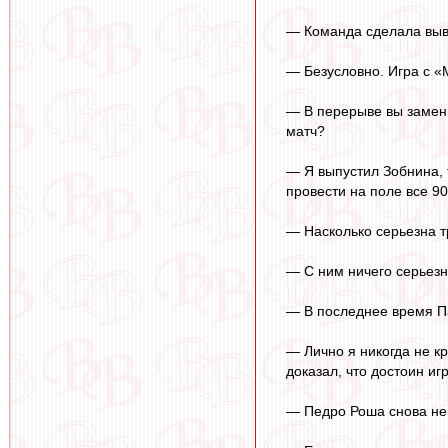
— Команда сделала выв
— Безусловно. Игра с «
— В перерыве вы заменил
матч?
— Я выпустил Зобнина, 
провести на поле все 90
— Насколько серьезна т
— С ним ничего серьезн
— В последнее время Па
— Лично я никогда не к
доказал, что достоин иг
— Педро Роша снова не 