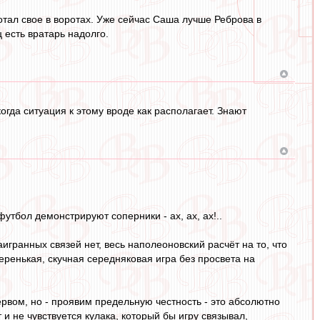
отал свое в воротах. Уже сейчас Саша лучше Реброва в
 есть вратарь надолго.
огда ситуация к этому вроде как располагает. Знают
тбол демонстрируют соперники - ах, ах, ах!..
наигранных связей нет, весь наполеоновский расчёт на то, что
еренькая, скучная середняковая игра без просвета на
первом, но - проявим предельную честность - это абсолютно
 и не чувствуется кулака, который бы игру связывал,