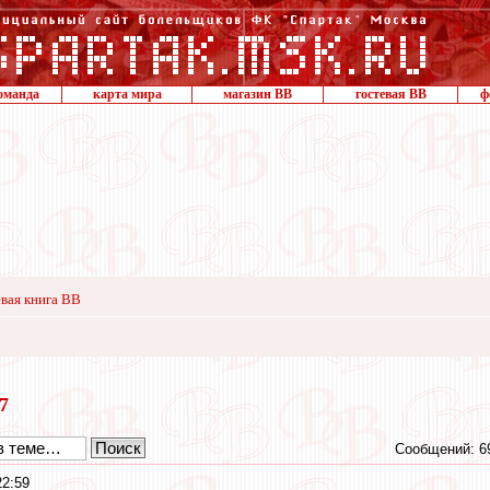
оманда
карта мира
магазин ВВ
гостевая ВВ
ф
вая книга ВВ
17
Сообщений: 6
22:59