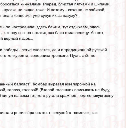
- бросаться кинжалами вперёд, блистая пятками и шипами.
 - кулака не видно тоже. И потому - сколько не забивай,
нила в концовке, уже сунув их за пазуху?..
е - по настроению: здесь бежим, тут отдыхаем, здесь
, к концу сезона покатит, как блин в масленицу. Ан нет,
й верный пасок...
победы - легче снесётся, да и в традиционной русской
ого конкурента, соперника крепкого. Пусть счёт не
конченный балласт". Комбар вырезал ювелирочкой на
, зараза, головой! (Второй голешник описывать не буду,
й кинул на весы тот, кого ругали срамнее, чем ленивую жену
ариста и режиссёра оплюют шелухой от семечек, как