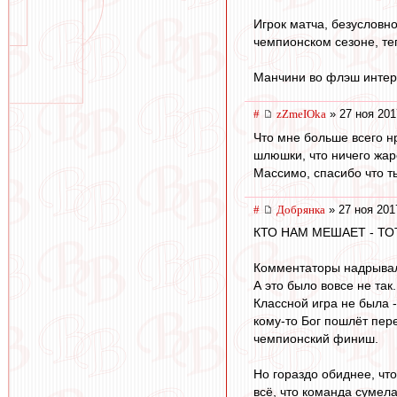
Игрок матча, безусловн
чемпионском сезоне, теп
Манчини во флэш интерв
#
zZmeIOka
» 27 ноя 201
Что мне больше всего нр
шлюшки, что ничего жар
Массимо, спасибо что т
#
Добрянка
» 27 ноя 201
КТО НАМ МЕШАЕТ - ТО
Комментаторы надрывали
А это было вовсе не так
Классной игра не была -
кому-то Бог пошлёт пере
чемпионский финиш.
Но гораздо обиднее, что
всё, что команда сумела