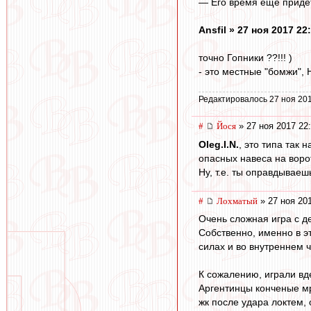
— Его время еще придет
Ansfil » 27 ноя 2017 22
точно Гопники ??!!! )
- это местные "бомжи", НЕ
Редактировалось 27 ноя 201
#
Йося
» 27 ноя 2017 22
Oleg.I.N.
, это типа так
опасных навеса на воро
Ну, т.е. ты оправдывае
#
Лохматый
» 27 ноя 20
Очень сложная игра с де
Собственно, именно в э
силах и во внутреннем ч
К сожалению, играли вде
Аргентинцы конченые мр
жк после удара локтем,