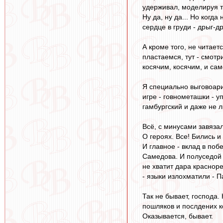
удерживал, моделируя т
Ну да, ну да... Но когд
сердце в груди - дрыг-д
А кроме того, не читает
пластаемся, тут - смотри
косячим, косячим, и сам
Я специально выговоари
игре - говнометашки - у
гамбургский и даже не л
Всё, с минусами завязал
О героях. Все! Бились и
И главное - вклад в поб
Самедова. И полуседой 
не хватит дара красноре
- языки излохматили - 
Так не бывает, господа
пошляков и послдених 
Оказывается, бывает.