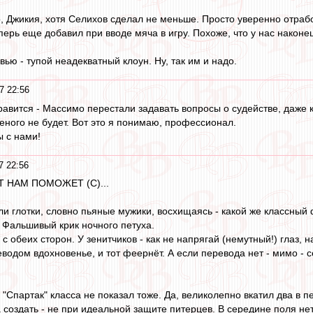
о, Джикия, хотя Селихов сделал не меньше. Просто уверенно отраб
ерь еще добавил при вводе мяча в игру. Похоже, что у нас наконец
ью - тупой неадекватный клоун. Ну, так им и надо.
7 22:56
авится - Массимо перестали задавать вопросы о судействе, даже к
еного не будет. Вот это я понимаю, профессионал.
ы с нами!
7 22:56
Т НАМ ПОМОЖЕТ (С)...
 глотки, словно пьяные мужики, восхищаясь - какой же классный фу
. Фальшивый крик ночного петуха.
 с обеих сторон. У зенитчиков - как не напрягай (немутный!) глаз, 
водом вдохновенье, и тот феернёт. А если перевода нет - мимо - с
 "Спартак" класса не показал тоже. Да, великолепно вкатил два в 
 создать - не при идеальной защите питерцев. В середине поля нет