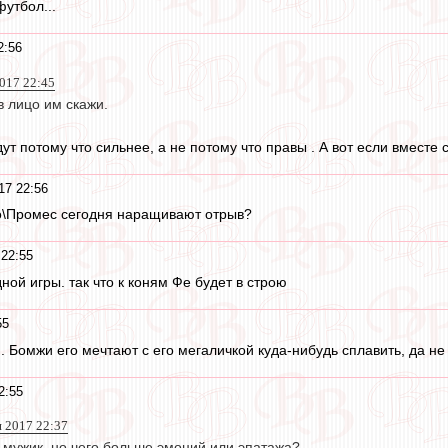
футбол...
2:56
2017 22:45
в лицо им скажи.
дут потому что сильнее, а не потому что правы . А вот если вместе 
17 22:56
о\Промес сегодня наращивают отрыв?
 22:55
дной игры. так что к коням Фе будет в строю
55
 Бомжи его мечтают с его мегаличкой куда-нибудь сплавить, да не 
2:55
я 2017 22:37
мужик, но чего больше эмоций или эпатажа?