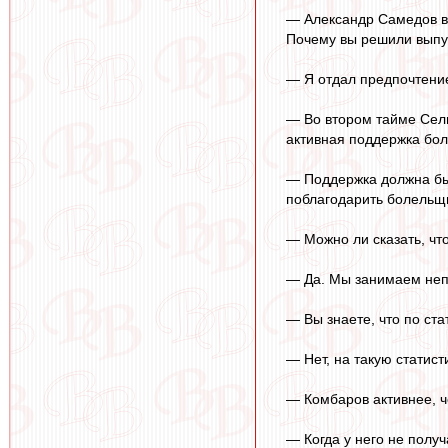
— Александр Самедов вы
Почему вы решили выпус
— Я отдал предпочтение
— Во втором тайме Сели
активная поддержка бол
— Поддержка должна быт
поблагодарить болельщи
— Можно ли сказать, чт
— Да. Мы занимаем непл
— Вы знаете, что по ст
— Нет, на такую статис
— Комбаров активнее, ч
— Когда у него не получ