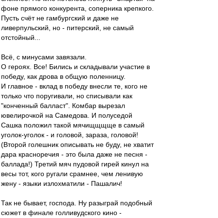
фоне прямого конкурента, соперника крепкого.
Пусть счёт не гамбургский и даже не
ливерпульский, но - питерский, не самый
отстойный...
Всё, с минусами завязали.
О героях. Все! Бились и складывали участие в
победу, как дрова в общую поленницу.
И главное - вклад в победу внесли те, кого не
только что поругивали, но списывали как
"конченный балласт". Комбар вырезал
ювелирочкой на Самедова. И полуседой
Сашка положил такой мячищщщще в самый
уголок-уголок - и головой, зараза, головой!
(Второй голешник описывать не буду, не хватит
дара красноречия - это была даже не песня -
баллада!) Третий мяч пудовой гирей кинул на
весы тот, кого ругали срамнее, чем ленивую
жену - языки излохматили - Пашалич!
Так не бывает, господа. Ну разыграй подобный
сюжет в финале голливудского кино -