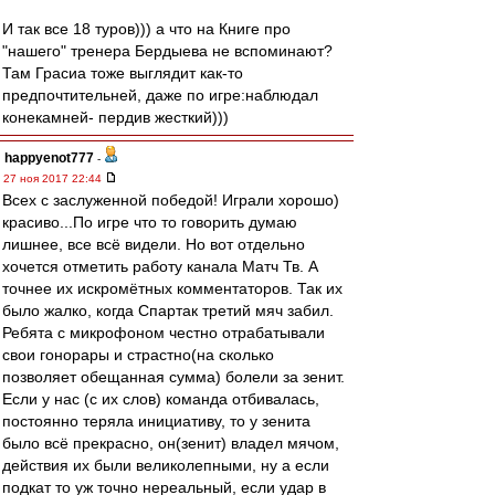
И так все 18 туров))) а что на Книге про
"нашего" тренера Бердыева не вспоминают?
Там Грасиа тоже выглядит как-то
предпочтительней, даже по игре:наблюдал
конекамней- пердив жесткий)))
happyenot777
-
27 ноя 2017 22:44
Всех с заслуженной победой! Играли хорошо)
красиво...По игре что то говорить думаю
лишнее, все всё видели. Но вот отдельно
хочется отметить работу канала Матч Тв. А
точнее их искромётных комментаторов. Так их
было жалко, когда Спартак третий мяч забил.
Ребята с микрофоном честно отрабатывали
свои гонорары и страстно(на сколько
позволяет обещанная сумма) болели за зенит.
Если у нас (с их слов) команда отбивалась,
постоянно теряла инициативу, то у зенита
было всё прекрасно, он(зенит) владел мячом,
действия их были великолепными, ну а если
подкат то уж точно нереальный, если удар в