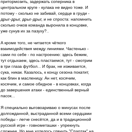
притормозить, задержать соперника в
центральном круге - кулака не видно тоже. И
потому - сколько не забивай, сердце в груди -
дрыг-дрыг, дрыг-дрыг, и не спроста: напомнить
сколько очков команда выронила в концовке,
уже сунув их за пазуху?..
А кроме того, не читается чёткого
взаимодействия между линиями. Частенько -
сами по себе - по настроению: здесь бежим,
тут отдыхаем, здесь пластаемся, тут - смотрим
в три глаза футбол... И брак, не изживается,
сука, никак. Казалось, к концу сезона покатит,
как блин в масленицу. Ан нет, косячим,
косячим, и самое обидное - в концовках, когда
до завершения атаки - единственный верный
пасок...
Я специально выговоариваю о минусах после
долгожданной, выстраданной всеми сердцами
победы - легче снесётся, да и в традиционной
русской игре - говнометашки - упрекнуть
сложнее. Но мне хотелось глянуть "Спартак" на