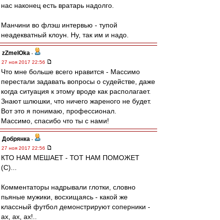
нас наконец есть вратарь надолго.
Манчини во флэш интервью - тупой
неадекватный клоун. Ну, так им и надо.
zZmeIOka
-
27 ноя 2017 22:56
Что мне больше всего нравится - Массимо
перестали задавать вопросы о судействе, даже
когда ситуация к этому вроде как располагает.
Знают шлюшки, что ничего жареного не будет.
Вот это я понимаю, профессионал.
Массимо, спасибо что ты с нами!
Добрянка
-
27 ноя 2017 22:56
КТО НАМ МЕШАЕТ - ТОТ НАМ ПОМОЖЕТ
(С)...
Комментаторы надрывали глотки, словно
пьяные мужики, восхищаясь - какой же
классный футбол демонстрируют соперники -
ах, ах, ах!..