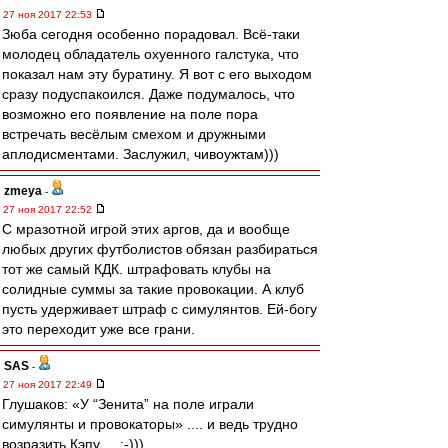
27 ноя 2017 22:53
Зюба сегодня особенно порадовал. Всё-таки
молодец обладатель охуенного галстука, что
показал нам эту буратину. Я вот с его выходом
сразу подуспакоился. Даже подумалось, что
возможно его появление на поле пора
встречать весёлым смехом и дружными
аплодисментами. Заслужил, чивоужтам)))
zmeya
-
27 ноя 2017 22:52
С мразотной игрой этих аргов, да и вообще
любых других футболистов обязан разбираться
тот же самый КДК. штрафовать клубы на
солидные суммы за такие провокации. А клуб
пусть удерживает штраф с симулянтов. Ей-богу
это переходит уже все грани.
SAS
-
27 ноя 2017 22:49
Глушаков: «У “Зенита” на поле играли
симулянты и провокаторы» .... и ведь трудно
возразить Кэпу ... :-)))