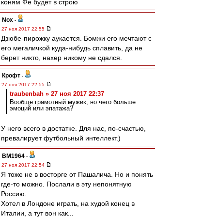
коням Фе будет в строю
Nox
-
27 ноя 2017 22:55
Дзюбе-пирожку аукается. Бомжи его мечтают с
его мегаличкой куда-нибудь сплавить, да не
берет никто, нахер никому не сдался.
Крофт
-
27 ноя 2017 22:55
traubenbah » 27 ноя 2017 22:37
Вообще грамотный мужик, но чего больше
эмоций или эпатажа?
У него всего в достатке. Для нас, по-счастью,
превалирует футбольный интеллект.)
BM1964
-
27 ноя 2017 22:54
Я тоже не в восторге от Пашалича. Но и понять
где-то можно. Послали в эту непонятную
Россию.
Хотел в Лондоне играть, на худой конец в
Италии, а тут вон как...