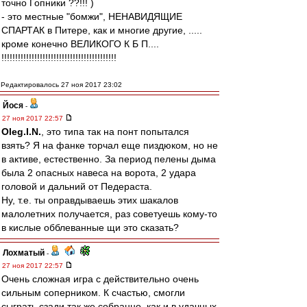
точно Гопники ??!!! )
- это местные "бомжи", НЕНАВИДЯЩИЕ
СПАРТАК в Питере, как и многие другие, .....
кроме конечно ВЕЛИКОГО К Б П....
!!!!!!!!!!!!!!!!!!!!!!!!!!!!!!!!!!!!!!!!!!
Редактировалось 27 ноя 2017 23:02
Йося
-
27 ноя 2017 22:57
Oleg.I.N.
, это типа так на понт попытался
взять? Я на фанке торчал еще пиздюком, но не
в активе, естественно. За период пелены дыма
была 2 опасных навеса на ворота, 2 удара
головой и дальний от Педераста.
Ну, т.е. ты оправдываешь этих шакалов
малолетних получается, раз советуешь кому-то
в кислые обблеванные щи это сказать?
Лохматый
-
27 ноя 2017 22:57
Очень сложная игра с действительно очень
сильным соперником. К счастью, смогли
сыграть сзади так же собранно, как и в удачных