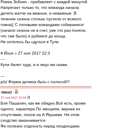
Ромка Зобнин - прибавляет с каждой минутой.
Напрягает только то, что команда начала
делить матчи на важные, и неважные. В
течение сезона столько пустили от всякого
говна(( С топовыми командами собираемся
(начало сезона не в счет, уже сто раз поняли,
что там было) и рубимся до конца.
Не хотелось бы сдуться в Туле.
# Йося » 27 ноя 2017 22:3
---
Купи билет туда, и в лицо им скажи.
---
p/s/ Форма должна быть с полосой!!!
slava1
-
27 ноя 2017 22:44
Бля Пашалич, как же обидно.Всё есть, кроме
одного, характера.По эмоциям, вернее их
отсутствию, похож на А.Якушева .На этом
сходство заканчивается.
Фе полезно отдохнуть перед лондонцами.