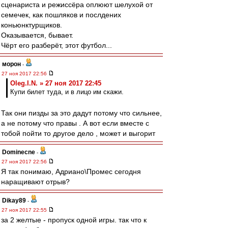
сценариста и режиссёра оплюют шелухой от
семечек, как пошляков и послдених
коньюнктурщиков.
Оказывается, бывает.
Чёрт его разберёт, этот футбол...
морон
-
27 ноя 2017 22:56
Oleg.I.N. » 27 ноя 2017 22:45
Купи билет туда, и в лицо им скажи.
Так они пизды за это дадут потому что сильнее,
а не потому что правы . А вот если вместе с
тобой пойти то другое дело , может и выгорит
Dominecne
-
27 ноя 2017 22:56
Я так понимаю, Адриано\Промес сегодня
наращивают отрыв?
Dikay89
-
27 ноя 2017 22:55
за 2 желтые - пропуск одной игры. так что к