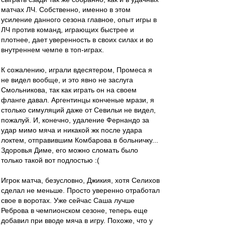
матчах ЛЧ. Собственно, именно в этом
усиление данного сезона главное, опыт игры в
ЛЧ против команд, играющих быстрее и
плотнее, дает уверенность в своих силах и во
внутреннем чемпе в топ-играх.
К сожалению, играли вдесятером, Промеса я
не видел вообще, и это явно не заслуга
Смольникова, так как играть он на своем
фланге давал. Аргентинцы конченые мрази, я
столько симуляций даже от Севильи не видел,
пожалуй. И, конечно, удаление Фернандо за
удар мимо мяча и никакой жк после удара
локтем, отправившим Комбарова в больничку...
Здоровья Диме, его можно сломать было
только такой вот подлостью :(
Игрок матча, безусловно, Джикия, хотя Селихов
сделал не меньше. Просто уверенно отработал
свое в воротах. Уже сейчас Саша лучше
Реброва в чемпионском сезоне, теперь еще
добавил при вводе мяча в игру. Похоже, что у