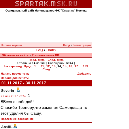
Официальный сайт болельщиков ФК "Спартак" Москва
Полная версия
Вход
•
Регистрация
FAQ
•
Поиск
Общение на сайте
Гостевая книга ВВ
»
Пред. тема
|
След. тема
Страница
14
из
139
[ Сообщений: 6944 ]
На страницу
Пред.
1
...
11
,
12
,
13
,
14
,
15
,
16
,
17
...
139
След.
Начать новую тему
Добавить
Версия для печати
01.11.2017 - 30.11.2017
Severin
-
27 ноя 2017 22:59
ВВсех с победой!
Спасибо Тренеру,что заменил Самедова,а то
этот удалил бы Сашу.
Последнее сообщение
Ansfil
-