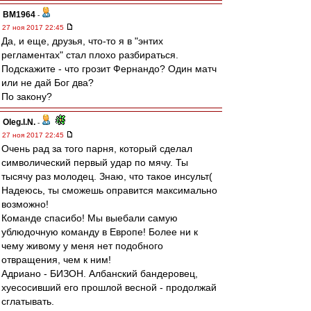
BM1964
-
27 ноя 2017 22:45
Да, и еще, друзья, что-то я в "энтих
регламентах" стал плохо разбираться.
Подскажите - что грозит Фернандо? Один матч
или не дай Бог два?
По закону?
Oleg.I.N.
-
27 ноя 2017 22:45
Очень рад за того парня, который сделал
символический первый удар по мячу. Ты
тысячу раз молодец. Знаю, что такое инсульт(
Надеюсь, ты сможешь оправится максимально
возможно!
Команде спасибо! Мы выебали самую
ублюдочную команду в Европе! Более ни к
чему живому у меня нет подобного
отвращения, чем к ним!
Адриано - БИЗОН. Албанский бандеровец,
хуесосивший его прошлой весной - продолжай
сглатывать.