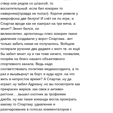
створ или рядом со штангой, то
восхитительный..если бил кокорин то
наверняка(правда не попал). Короче ревели у
микрофона две белуги! И счёт не по игре, и
Спартак вроде как не наиграл на три мяча, а
зенит?.Зенит бился, он
великолепен..аргентинцы плюс кокорин такое
давление создавали у ворот Спартака...вот
только забить никак не получалось. Вобщем
потирали ручонки два диджея с матч тв..эх ещё
бы забил зенит..ну и так тоже ничего, похвалим,
поорём на благо нашего объективного
спортивного канала. Ведь надо
соответствовать политике медиахолдинга, а то
раз и вышвырнут за борт, и куда идти..на что
жить в непростое время? А Спартак..ну да
играет..ну забил Адриану..но вы посмотрите как
прекрасен жирков..как свеж и активен
риггони.....вышел охотник за трофеями
дзюба..ну как такая команда могла проиграть
какому то Спартаку..удивление и
разочарование в голосах комментаторов с