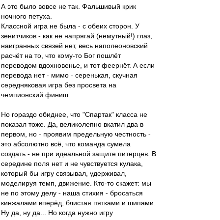
А это было вовсе не так. Фальшивый крик
ночного петуха.
Классной игра не была - с обеих сторон. У
зенитчиков - как не напрягай (немутный!) глаз,
наигранных связей нет, весь наполеоновский
расчёт на то, что кому-то Бог пошлёт
переводом вдохновенье, и тот феернёт. А если
перевода нет - мимо - серенькая, скучная
середняковая игра без просвета на
чемпионский финиш.
Но гораздо обиднее, что "Спартак" класса не
показал тоже. Да, великолепно вкатил два в
первом, но - проявим предельную честность -
это абсолютно всё, что команда сумела
создать - не при идеальной защите питерцев. В
середине поля нет и не чувствуется кулака,
который бы игру связывал, удерживал,
моделируя темп, движение. Кто-то скажет: мы
не по этому делу - наша стихия - бросаться
кинжалами вперёд, блистая пятками и шипами.
Ну да, ну да... Но когда нужно игру