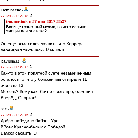
Dominecne
-
27 ноя 2017 22:48
traubenbah » 27 ноя 2017 22:37
Вообще грамотный мужик, но чего больше
эмоций или эпатажа?
Он еще осмелился заявить, что Каррера
переиграл тактически Манчини
pavluha32
-
27 ноя 2017 22:47
Как-то в этой приятной суете незамеченным
осталось то, что у бомжей мы отыграли 11
очков из 13.
Мелочь? Кому как. Лично я жду продолжения.
Вперёд, Спартак!
fac
-
27 ноя 2017 22:46
Добро победило бабло . Ура!
ВВсех Красно-белых с Победой !
Бамжи сасаить :D