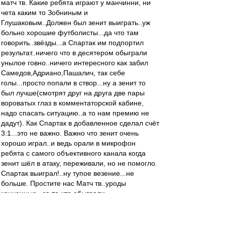
матч тв. Какие ребята играют у манчинни, ни
чета каким то Зобниным и
Глушаковым..Должен был зенит выиграть..уж
больно хорошие футболисты...да что там
говорить..звёзды...а Спартак им подпортил
результат..ничего что в десятером обыграли
унылое говно..ничего интересного как забил
Самедов,Адриано,Пашалич, так себе
голы...просто попали в створ...ну а зенит то
был лучше(смотрят друг на друга две пары
вороватых глаз в комментаторской кабине,
надо спасать ситуацию..а то нам премию не
дадут). Как Спартак в добавленное сделал счёт
3:1...это не важно. Важно что зенит очень
хорошо играл..и ведь орали в микрофон
ребята с самого объективного канала когда
зенит шёл в атаку, переживали, но не помогло.
Спартак выиграл!..ну тупое везение...не
больше. Простите нас Матч тв..уроды
конченные.. за то что обыграли
мегосуперколлектив он же зенит)))))))
zZmeIOka
-