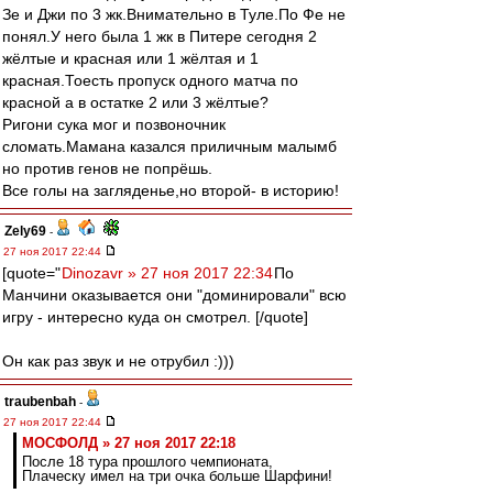
Зе и Джи по 3 жк.Внимательно в Туле.По Фе не
понял.У него была 1 жк в Питере сегодня 2
жёлтые и красная или 1 жёлтая и 1
красная.Тоесть пропуск одного матча по
красной а в остатке 2 или 3 жёлтые?
Ригони сука мог и позвоночник
сломать.Мамана казался приличным малымб
но против генов не попрёшь.
Все голы на загляденье,но второй- в историю!
Zely69
-
27 ноя 2017 22:44
[quote="
Dinozavr » 27 ноя 2017 22:34
По
Манчини оказывается они "доминировали" всю
игру - интересно куда он смотрел. [/quote]
Он как раз звук и не отрубил :)))
traubenbah
-
27 ноя 2017 22:44
МОСФОЛД » 27 ноя 2017 22:18
После 18 тура прошлого чемпионата,
Плаческу имел на три очка больше Шарфини!