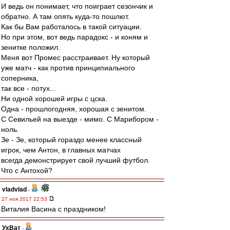
И ведь он понимает, что поиграет сезончик и
обратно. А там опять куда-то пошлют.
Как бы Вам работалось в такой ситуации.
Но при этом, вот ведь парадокс - и коням и
зенитке положил.
Меня вот Промес расстраивает. Ну который
уже матч - как против принципиального
соперника,
так все - потух...
Ни одной хорошей игры с цска.
Одна - прошлогодняя, хорошая с зенитом.
С Севильей на выезде - мимо. С Марибором -
ноль.
Зе - Зе, который гораздо менее классный
игрок, чем Антон, в главных матчах
всегда демонстрирует свой лучший футбол.
Что с Антохой?
vladvlad
-
27 ноя 2017 22:53
Виталия Васина с праздником!
УхВат
-