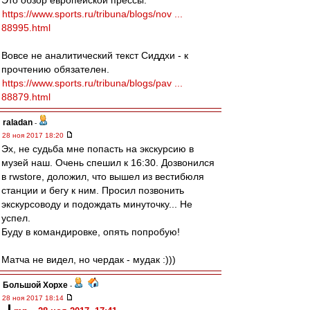
Это обзор европейской прессы.
https://www.sports.ru/tribuna/blogs/nov ...
88995.html
Вовсе не аналитический текст Сиддхи - к
прочтению обязателен.
https://www.sports.ru/tribuna/blogs/pav ...
88879.html
raladan
-
28 ноя 2017 18:20
Эх, не судьба мне попасть на экскурсию в
музей наш. Очень спешил к 16:30. Дозвонился
в rwstore, доложил, что вышел из вестибюля
станции и бегу к ним. Просил позвонить
экскурсоводу и подождать минуточку... Не
успел.
Буду в командировке, опять попробую!
Матча не видел, но чердак - мудак :)))
Большой Хорхе
-
28 ноя 2017 18:14