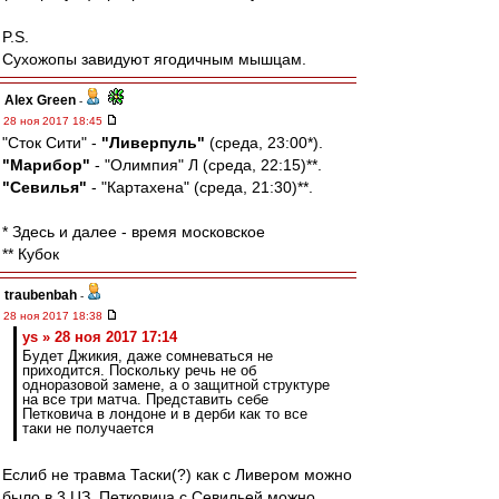
P.S.
Сухожопы завидуют ягодичным мышцам.
Alex Green
-
28 ноя 2017 18:45
"Сток Сити" -
"Ливерпуль"
(среда, 23:00*).
"Марибор"
- "Олимпия" Л (среда, 22:15)**.
"Севилья"
- "Картахена" (среда, 21:30)**.
* Здесь и далее - время московское
** Кубок
traubenbah
-
28 ноя 2017 18:38
ys » 28 ноя 2017 17:14
Будет Джикия, даже сомневаться не
приходится. Поскольку речь не об
одноразовой замене, а о защитной структуре
на все три матча. Представить себе
Петковича в лондоне и в дерби как то все
таки не получается
Еслиб не травма Таски(?) как с Ливером можно
было в 3 ЦЗ. Петковича с Севильей можно