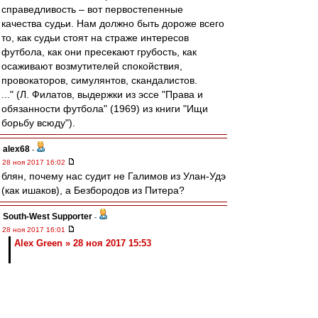
справедливость – вот первостепенные
качества судьи. Нам должно быть дороже всего
то, как судьи стоят на страже интересов
футбола, как они пресекают грубость, как
осаживают возмутителей спокойствия,
провокаторов, симулянтов, скандалистов.
..." (Л. Филатов, выдержки из эссе "Права и
обязанности футбола" (1969) из книги "Ищи
борьбу всюду").
alex68
-
28 ноя 2017 16:02
блян, почему нас судит не Галимов из Улан-Удэ
(как ишаков), а Безбородов из Питера?
South-West Supporter
-
28 ноя 2017 16:01
Alex Green » 28 ноя 2017 15:53
Ну зачем же так очевидно) Кириллу достаточно
всего лишь не очень качественно играть на