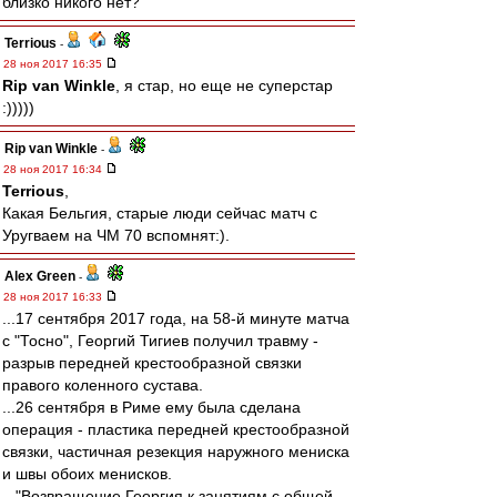
близко никого нет?
Terrious
-
28 ноя 2017 16:35
Rip van Winkle
, я стар, но еще не суперстар
:)))))
Rip van Winkle
-
28 ноя 2017 16:34
Terrious
,
Какая Бельгия, старые люди сейчас матч с
Уругваем на ЧМ 70 вспомнят:).
Alex Green
-
28 ноя 2017 16:33
...17 сентября 2017 года, на 58-й минуте матча
с "Тосно", Георгий Тигиев получил травму -
разрыв передней крестообразной связки
правого коленного сустава.
...26 сентября в Риме ему была сделана
операция - пластика передней крестообразной
связки, частичная резекция наружного мениска
и швы обоих менисков.
..."Возвращение Георгия к занятиям с общей