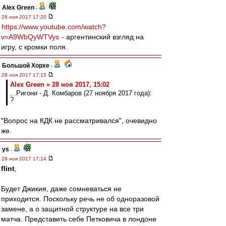
Alex Green
-
28 ноя 2017 17:20
https://www.youtube.com/watch?
v=A9WbQyWTVys
- аргентинский взгляд на
игру, с кромки поля.
Большой Хорхе
-
28 ноя 2017 17:15
Alex Green » 28 ноя 2017, 15:02
...Ригони - Д. Комбаров (27 ноября 2017 года):
?
"Вопрос на КДК не рассматривался", очевидно
же.
ys
-
28 ноя 2017 17:14
flint
,
Будет Джикия, даже сомневаться не
приходится. Поскольку речь не об одноразовой
замене, а о защитной структуре на все три
матча. Представить себе Петковича в лондоне