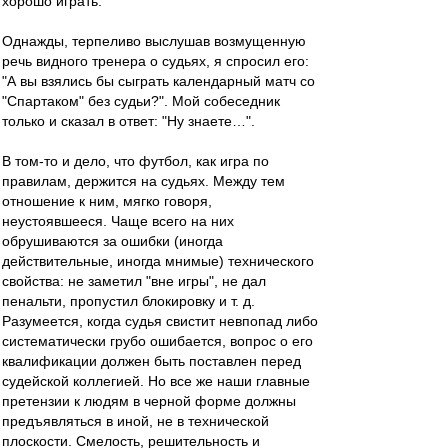
хорошо играть.
Однажды, терпеливо выслушав возмущенную
речь видного тренера о судьях, я спросил его:
"А вы взялись бы сыграть календарный матч со
"Спартаком" без судьи?". Мой собеседник
только и сказал в ответ: "Ну знаете…".
В том-то и дело, что футбол, как игра по
правилам, держится на судьях. Между тем
отношение к ним, мягко говоря,
неустоявшееся. Чаще всего на них
обрушиваются за ошибки (иногда
действительные, иногда мнимые) технического
свойства: не заметил "вне игры", не дал
пенальти, пропустил блокировку и т. д.
Разумеется, когда судья свистит невпопад либо
систематически грубо ошибается, вопрос о его
квалификации должен быть поставлен перед
судейской коллегией. Но все же наши главные
претензии к людям в черной форме должны
предъявляться в иной, не в технической
плоскости. Смелость, решительность и