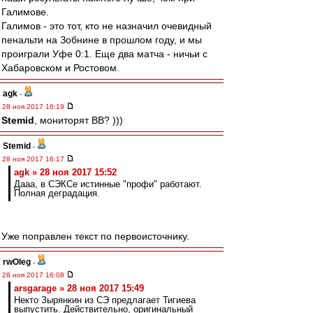
Галимове.
Галимов - это тот, кто не назначил очевидный
пенальти на Зобнине в прошлом году, и мы
проиграли Уфе 0:1. Еще два матча - ничьи с
Хабаровском и Ростовом.
agk
-
28 ноя 2017 16:19
Stemid
, мониторят ВВ? )))
Stemid
-
28 ноя 2017 16:17
agk » 28 ноя 2017 15:52
Дааа, в СЭКСе истинные "профи" работают.
Полная деградация.
Уже поправлен текст по первоисточнику.
rwOleg
-
28 ноя 2017 16:08
arsgarage » 28 ноя 2017 15:49
Некто Зырянкин из СЭ предлагает Тигиева
выпустить. Действительно, оригинальный