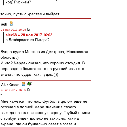
ход. Рискнем?
точно, пусть с крестами выйдет.
agk
-
28 ноя 2017 16:05
alex68 » 28 ноя 2017 16:02
а Безбородов из Питера?
Вчера судил Мешков из Дмитрова, Московская
область ;)
И что? Чердак сказал, что хорошо отсудил. В
переводе с бомжатского на русский язык это
значит, что судил как ...удак. )))
Alex Green
-
28 ноя 2017 16:05
"...
Мне кажется, что наш футбол в целом еще не
осознал в полной мере значения своего
выхода на телевизионную сцену. Грубый прием
с трибун виден далеко не так ясно, как на
экране, где он буквально лезет в глаза и