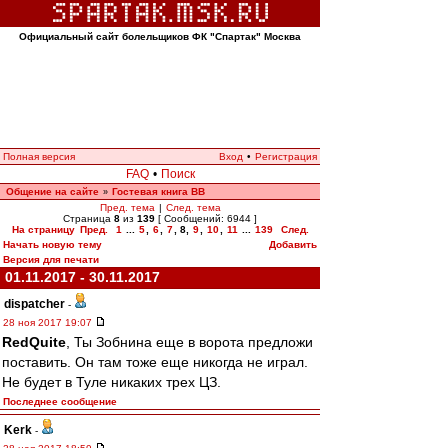
Официальный сайт болельщиков ФК "Спартак" Москва
Полная версия
Вход
•
Регистрация
FAQ
•
Поиск
Общение на сайте
Гостевая книга ВВ
»
Пред. тема
|
След. тема
Страница
8
из
139
[ Сообщений: 6944 ]
На страницу
Пред.
1
...
5
,
6
,
7
,
8
,
9
,
10
,
11
...
139
След.
Начать новую тему
Добавить
Версия для печати
01.11.2017 - 30.11.2017
dispatcher
-
28 ноя 2017 19:07
RedQuite
, Ты Зобнина еще в ворота предложи
поставить. Он там тоже еще никогда не играл.
Не будет в Туле никаких трех ЦЗ.
Последнее сообщение
Kerk
-