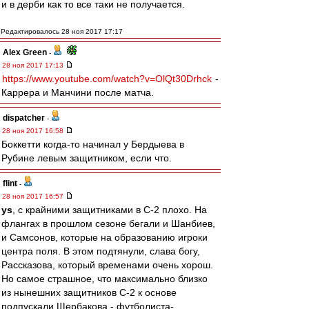
и в дерби как то все таки не получается.
Редактировалось 28 ноя 2017 17:17
Alex Green
-
28 ноя 2017 17:13
https://www.youtube.com/watch?v=OlQt30Drhck
-
Каррера и Манчини после матча.
dispatcher
-
28 ноя 2017 16:58
Боккетти когда-то начинал у Бердыева в
Рубине левым защитником, если что.
flint
-
28 ноя 2017 16:57
ys
, с крайними защитниками в С-2 плохо. На
флангах в прошлом сезоне бегали и Шанбиев,
и Самсонов, которые на образованию игроки
центра поля. В этом подтянули, слава богу,
Рассказова, который временами очень хорош.
Но самое страшное, что максимально близко
из нынешних защитников С-2 к основе
подпускали Щербакова - футболиста-