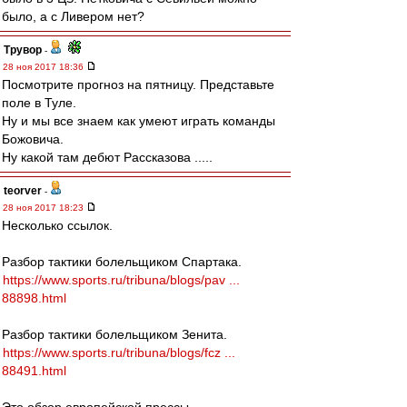
было, а с Ливером нет?
Трувор
-
28 ноя 2017 18:36
Посмотрите прогноз на пятницу. Представьте
поле в Туле.
Ну и мы все знаем как умеют играть команды
Божовича.
Ну какой там дебют Рассказова .....
teorver
-
28 ноя 2017 18:23
Несколько ссылок.
Разбор тактики болельщиком Спартака.
https://www.sports.ru/tribuna/blogs/pav ...
88898.html
Разбор тактики болельщиком Зенита.
https://www.sports.ru/tribuna/blogs/fcz ...
88491.html