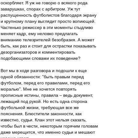
оскорбляет. Я уж не говорю о всякого рода
заварушках, спорах с арбитром. Уж тут
распущенность футболистов благодаря экрану
и крупному плану выглядит просто вопиющей.
Частенько режиссер в эти моменты стыдливо
меняет кадр, ему неловко предлагать
вниманию телезрителей безобразия. А может
быть, как раз и стоит для острастки показывать
дезорганизаторов и комментировать
подобающими словами их поведение?
Вот мы в ходе разговора и подошли к еще
одной обязанности: "быть правым перед
футболом, перед его правилами, перед его
моралью". Мне не хочется повторять
прописные истины, правила – ведь документ,
лежащий под рукой. Но есть одна сторона
футбольной жизни, требующая все же
пояснения. Блюстители законности, как
известно, судьи. Клан этот нельзя сказать,
чтобы был в чести, некоторым горячим головам
даже мерещится, что именно судьи и мешают