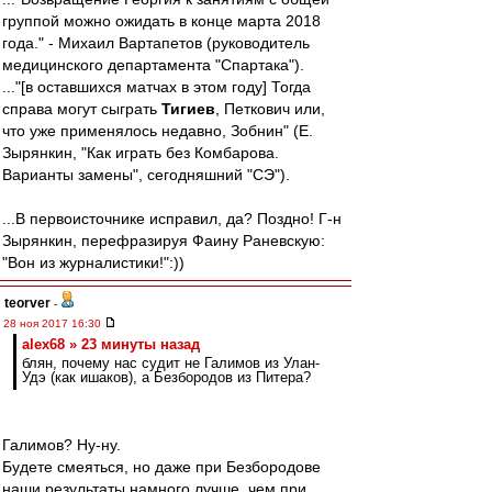
группой можно ожидать в конце марта 2018
года." - Михаил Вартапетов (руководитель
медицинского департамента "Спартака").
..."[в оставшихся матчах в этом году] Тогда
справа могут сыграть
Тигиев
, Петкович или,
что уже применялось недавно, Зобнин" (Е.
Зырянкин, "Как играть без Комбарова.
Варианты замены", сегодняшний "СЭ").
...В первоисточнике исправил, да? Поздно! Г-н
Зырянкин, перефразируя Фаину Раневскую:
"Вон из журналистики!":))
teorver
-
28 ноя 2017 16:30
alex68 » 23 минуты назад
блян, почему нас судит не Галимов из Улан-
Удэ (как ишаков), а Безбородов из Питера?
Галимов? Ну-ну.
Будете смеяться, но даже при Безбородове
наши результаты намного лучше, чем при