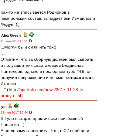
Как-то не вписывается Родионов в
чемпионский состав, выпадает аки Измайлов и
Федун. ((
Alex Green
-
28 ноя 2017 16:51
...Могли бы и смягчить тон:)
"...
Отметим, что за сборную должен был сыграть
и полузащитник спартаковцев Владислав
Пантелеев, однако в последнем туре ФНЛ он
получил повреждение и не смог
отправится
в
Италию.
..." (
http://spartak.com/news/2017-11-28-tri_ ...
ornuyu_fnl
).
ys
-
28 ноя 2017 16:44
В Туле в старте практически неизбежный
Пашалич. :(
А по левому защитнику.. Что, в С2 вообще и