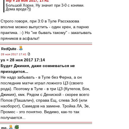
mp » 28 ноя 2017, 17:41
Большой Хорхе, Ну значит при 3-0 с конями.
Дома вроде?))
Строго говоря, при 3:0 в Туле Рассказова
вполне можно выпустить - один хрен, а парню
практика. :-) Но "не бывать такому" - закатывать
пряников в асфальт!
RedQuite
-
28 ноя 2017 17:41
ys » 28 ноя 2017 17:14
Будет Джикия, даже сомневаться не
приходится...
Не надо забывать - в Туле без Ферна, а он
последние матчи играл ложного ЦЗ (своего
рода). Поэтому в Туле - в три ЦЗ (Кутепов, Бок,
Джикия), кмк. Рядом с Дениской - скорее всего
Попов (Пашалич), справа Ещ, слева Зоб (или
наоборот), Самедов на замене. Тройка ЛА, Зе,
Промес - это понятно. Видимо, как-то так
получается...
mp
-