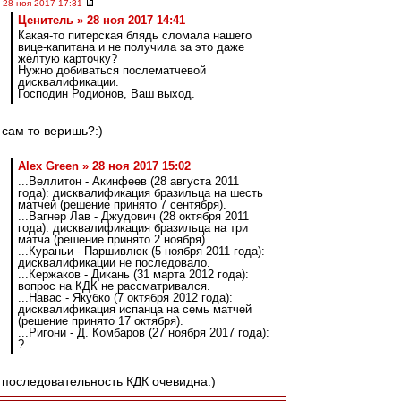
28 ноя 2017 17:31
Ценитель » 28 ноя 2017 14:41
Какая-то питерская блядь сломала нашего
вице-капитана и не получила за это даже
жёлтую карточку?
Нужно добиваться послематчевой
дисквалификации.
Господин Родионов, Ваш выход.
сам то веришь?:)
Alex Green » 28 ноя 2017 15:02
...Веллитон - Акинфеев (28 августа 2011
года): дисквалификация бразильца на шесть
матчей (решение принято 7 сентября).
...Вагнер Лав - Джудович (28 октября 2011
года): дисквалификация бразильца на три
матча (решение принято 2 ноября).
...Кураньи - Паршивлюк (5 ноября 2011 года):
дисквалификации не последовало.
...Кержаков - Дикань (31 марта 2012 года):
вопрос на КДК не рассматривался.
...Навас - Якубко (7 октября 2012 года):
дисквалификация испанца на семь матчей
(решение принято 17 октября).
...Ригони - Д. Комбаров (27 ноября 2017 года):
?
последовательность КДК очевидна:)