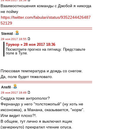
28 ноя 2017 18:59
Взаимоотношения команды с Дзюбой я никогда
не пойму
https://twitter.com/fabulari/status/9352244426487
52129
Stemid
-
28 ноя 2017 18:55
Трувор » 28 ноя 2017 18:36
Посмотрите прогноз на пятницу. Представьте
поле в Туле.
Плюсовая температура и дождь со снегом.
Да, поле будет тяжеловато.
Ansfil
-
28 ноя 2017 18:49
Сиддха тоже антрополог?
Фернандо у него "толстожопый" (ну хоть не
иксоножка), а Манана, оказывается, "норм".
Или видит плохо?!.
В общем, тут лично я выключил ящик
(зачеркнуто) прекратил чтение опуса.