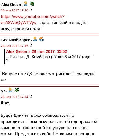
Alex Green
-
28 ноя 2017 17:20
https://www.youtube.com/watch?
v=A9WbQyWTVys
- аргентинский взгляд на
игру, с кромки поля.
Большой Хорхе
-
28 ноя 2017 17:15
Alex Green » 28 ноя 2017, 15:02
...Ригони - Д. Комбаров (27 ноября 2017 года):
?
"Вопрос на КДК не рассматривался", очевидно
же.
ys
-
28 ноя 2017 17:14
flint
,
Будет Джикия, даже сомневаться не
приходится. Поскольку речь не об одноразовой
замене, а о защитной структуре на все три
матча. Представить себе Петковича в лондоне