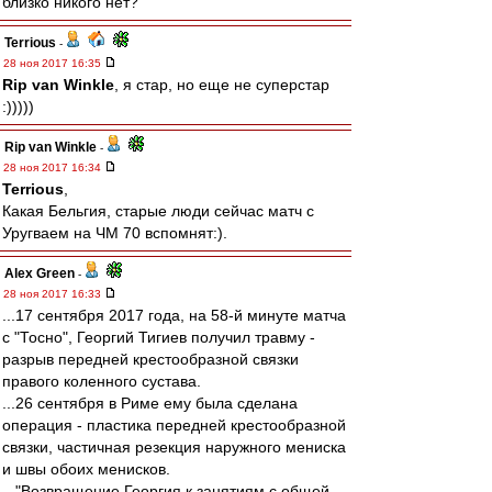
близко никого нет?
Terrious
-
28 ноя 2017 16:35
Rip van Winkle
, я стар, но еще не суперстар
:)))))
Rip van Winkle
-
28 ноя 2017 16:34
Terrious
,
Какая Бельгия, старые люди сейчас матч с
Уругваем на ЧМ 70 вспомнят:).
Alex Green
-
28 ноя 2017 16:33
...17 сентября 2017 года, на 58-й минуте матча
с "Тосно", Георгий Тигиев получил травму -
разрыв передней крестообразной связки
правого коленного сустава.
...26 сентября в Риме ему была сделана
операция - пластика передней крестообразной
связки, частичная резекция наружного мениска
и швы обоих менисков.
..."Возвращение Георгия к занятиям с общей