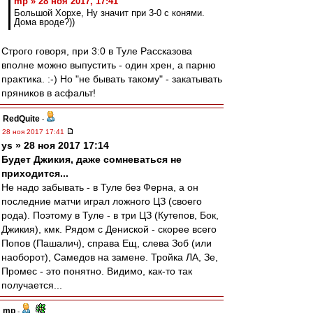
mp » 28 ноя 2017, 17:41
Большой Хорхе, Ну значит при 3-0 с конями.
Дома вроде?))
Строго говоря, при 3:0 в Туле Рассказова
вполне можно выпустить - один хрен, а парню
практика. :-) Но "не бывать такому" - закатывать
пряников в асфальт!
RedQuite
-
28 ноя 2017 17:41
ys » 28 ноя 2017 17:14
Будет Джикия, даже сомневаться не
приходится...
Не надо забывать - в Туле без Ферна, а он
последние матчи играл ложного ЦЗ (своего
рода). Поэтому в Туле - в три ЦЗ (Кутепов, Бок,
Джикия), кмк. Рядом с Дениской - скорее всего
Попов (Пашалич), справа Ещ, слева Зоб (или
наоборот), Самедов на замене. Тройка ЛА, Зе,
Промес - это понятно. Видимо, как-то так
получается...
mp
-