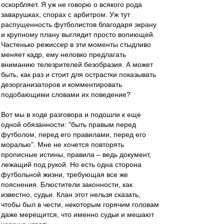
оскорбляет. Я уж не говорю о всякого рода
заварушках, спорах с арбитром. Уж тут
распущенность футболистов благодаря экрану
и крупному плану выглядит просто вопиющей.
Частенько режиссер в эти моменты стыдливо
меняет кадр, ему неловко предлагать
вниманию телезрителей безобразия. А может
быть, как раз и стоит для острастки показывать
дезорганизаторов и комментировать
подобающими словами их поведение?
Вот мы в ходе разговора и подошли к еще
одной обязанности: "быть правым перед
футболом, перед его правилами, перед его
моралью". Мне не хочется повторять
прописные истины, правила – ведь документ,
лежащий под рукой. Но есть одна сторона
футбольной жизни, требующая все же
пояснения. Блюстители законности, как
известно, судьи. Клан этот нельзя сказать,
чтобы был в чести, некоторым горячим головам
даже мерещится, что именно судьи и мешают