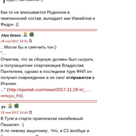
Как-то не вписывается Родионов в
чемпионский состав, выпадает аки Измайлов и
Федун. ((
Alex Green
-
28 ноя 2017 16:51
...Могли бы и смягчить тон:)
"...
Отметим, что за сборную должен был сыграть
и полузащитник спартаковцев Владислав
Пантелеев, однако в последнем туре ФНЛ он
получил повреждение и не смог
отправится
в
Италию.
..." (
http://spartak.com/news/2017-11-28-tri_ ...
ornuyu_fnl
).
ys
-
28 ноя 2017 16:44
В Туле в старте практически неизбежный
Пашалич. :(
А по левому защитнику.. Что, в С2 вообще и