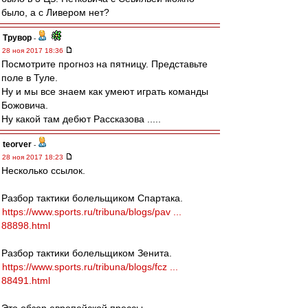
было, а с Ливером нет?
Трувор
-
28 ноя 2017 18:36
Посмотрите прогноз на пятницу. Представьте
поле в Туле.
Ну и мы все знаем как умеют играть команды
Божовича.
Ну какой там дебют Рассказова .....
teorver
-
28 ноя 2017 18:23
Несколько ссылок.
Разбор тактики болельщиком Спартака.
https://www.sports.ru/tribuna/blogs/pav ...
88898.html
Разбор тактики болельщиком Зенита.
https://www.sports.ru/tribuna/blogs/fcz ...
88491.html