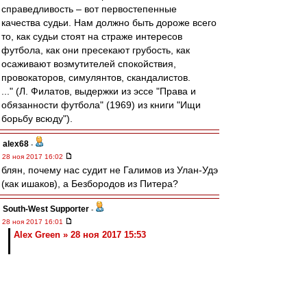
справедливость – вот первостепенные
качества судьи. Нам должно быть дороже всего
то, как судьи стоят на страже интересов
футбола, как они пресекают грубость, как
осаживают возмутителей спокойствия,
провокаторов, симулянтов, скандалистов.
..." (Л. Филатов, выдержки из эссе "Права и
обязанности футбола" (1969) из книги "Ищи
борьбу всюду").
alex68
-
28 ноя 2017 16:02
блян, почему нас судит не Галимов из Улан-Удэ
(как ишаков), а Безбородов из Питера?
South-West Supporter
-
28 ноя 2017 16:01
Alex Green » 28 ноя 2017 15:53
Ну зачем же так очевидно) Кириллу достаточно
всего лишь не очень качественно играть на