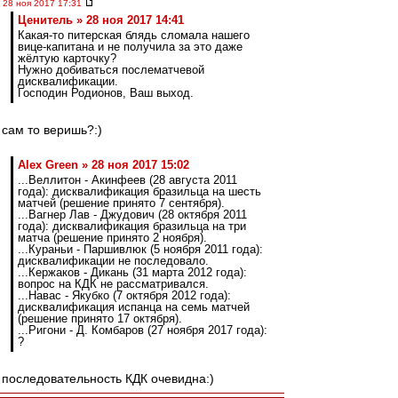
28 ноя 2017 17:31
Ценитель » 28 ноя 2017 14:41
Какая-то питерская блядь сломала нашего
вице-капитана и не получила за это даже
жёлтую карточку?
Нужно добиваться послематчевой
дисквалификации.
Господин Родионов, Ваш выход.
сам то веришь?:)
Alex Green » 28 ноя 2017 15:02
...Веллитон - Акинфеев (28 августа 2011
года): дисквалификация бразильца на шесть
матчей (решение принято 7 сентября).
...Вагнер Лав - Джудович (28 октября 2011
года): дисквалификация бразильца на три
матча (решение принято 2 ноября).
...Кураньи - Паршивлюк (5 ноября 2011 года):
дисквалификации не последовало.
...Кержаков - Дикань (31 марта 2012 года):
вопрос на КДК не рассматривался.
...Навас - Якубко (7 октября 2012 года):
дисквалификация испанца на семь матчей
(решение принято 17 октября).
...Ригони - Д. Комбаров (27 ноября 2017 года):
?
последовательность КДК очевидна:)