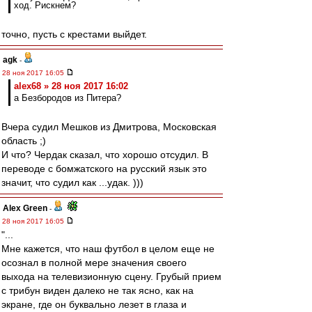
ход. Рискнем?
точно, пусть с крестами выйдет.
agk
-
28 ноя 2017 16:05
alex68 » 28 ноя 2017 16:02
а Безбородов из Питера?
Вчера судил Мешков из Дмитрова, Московская
область ;)
И что? Чердак сказал, что хорошо отсудил. В
переводе с бомжатского на русский язык это
значит, что судил как ...удак. )))
Alex Green
-
28 ноя 2017 16:05
"...
Мне кажется, что наш футбол в целом еще не
осознал в полной мере значения своего
выхода на телевизионную сцену. Грубый прием
с трибун виден далеко не так ясно, как на
экране, где он буквально лезет в глаза и