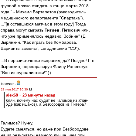
группой можно ожидать в конце марта 2018
года." - Михаил Вартапетов (руководитель
медицинского департамента "Спартака").
..."[в оставшихся матчах в этом году] Тогда
справа могут сыграть
Тигиев
, Петкович или,
что уже применялось недавно, Зобнин" (Е.
Зырянкин, "Как играть без Комбарова.
Варианты замены", сегодняшний "СЭ").
...В первоисточнике исправил, да? Поздно! Г-н
Зырянкин, перефразируя Фаину Раневскую:
"Вон из журналистики!":))
teorver
-
28 ноя 2017 16:30
alex68 » 23 минуты назад
блян, почему нас судит не Галимов из Улан-
Удэ (как ишаков), а Безбородов из Питера?
Галимов? Ну-ну.
Будете смеяться, но даже при Безбородове
наши результаты намного лучше, чем при