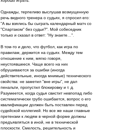
хорошо играть.
Однажды, терпеливо выслушав возмущенную
речь видного тренера о судьях, я спросил его:
"А вы взялись бы сыграть календарный матч со
"Спартаком" без судьи?". Мой собеседник
только и сказал в ответ: "Ну знаете…".
В том-то и дело, что футбол, как игра по
правилам, держится на судьях. Между тем
отношение к ним, мягко говоря,
неустоявшееся. Чаще всего на них
обрушиваются за ошибки (иногда
действительные, иногда мнимые) технического
свойства: не заметил "вне игры", не дал
пенальти, пропустил блокировку и т. д.
Разумеется, когда судья свистит невпопад либо
систематически грубо ошибается, вопрос о его
квалификации должен быть поставлен перед
судейской коллегией. Но все же наши главные
претензии к людям в черной форме должны
предъявляться в иной, не в технической
плоскости. Смелость, решительность и