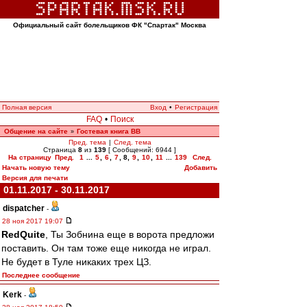
Официальный сайт болельщиков ФК "Спартак" Москва
Полная версия
Вход
•
Регистрация
FAQ
•
Поиск
Общение на сайте
Гостевая книга ВВ
»
Пред. тема
|
След. тема
Страница
8
из
139
[ Сообщений: 6944 ]
На страницу
Пред.
1
...
5
,
6
,
7
,
8
,
9
,
10
,
11
...
139
След.
Начать новую тему
Добавить
Версия для печати
01.11.2017 - 30.11.2017
dispatcher
-
28 ноя 2017 19:07
RedQuite
, Ты Зобнина еще в ворота предложи
поставить. Он там тоже еще никогда не играл.
Не будет в Туле никаких трех ЦЗ.
Последнее сообщение
Kerk
-