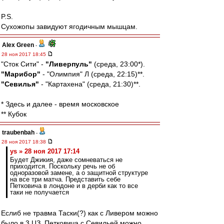
P.S.
Сухожопы завидуют ягодичным мышцам.
Alex Green
-
28 ноя 2017 18:45
"Сток Сити" -
"Ливерпуль"
(среда, 23:00*).
"Марибор"
- "Олимпия" Л (среда, 22:15)**.
"Севилья"
- "Картахена" (среда, 21:30)**.
* Здесь и далее - время московское
** Кубок
traubenbah
-
28 ноя 2017 18:38
ys » 28 ноя 2017 17:14
Будет Джикия, даже сомневаться не
приходится. Поскольку речь не об
одноразовой замене, а о защитной структуре
на все три матча. Представить себе
Петковича в лондоне и в дерби как то все
таки не получается
Еслиб не травма Таски(?) как с Ливером можно
было в 3 ЦЗ. Петковича с Севильей можно