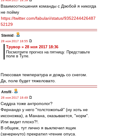
28 ноя 2017 18:59
Взаимоотношения команды с Дзюбой я никогда
не пойму
https://twitter.com/fabulari/status/9352244426487
52129
Stemid
-
28 ноя 2017 18:55
Трувор » 28 ноя 2017 18:36
Посмотрите прогноз на пятницу. Представьте
поле в Туле.
Плюсовая температура и дождь со снегом.
Да, поле будет тяжеловато.
Ansfil
-
28 ноя 2017 18:49
Сиддха тоже антрополог?
Фернандо у него "толстожопый" (ну хоть не
иксоножка), а Манана, оказывается, "норм".
Или видит плохо?!.
В общем, тут лично я выключил ящик
(зачеркнуто) прекратил чтение опуса.