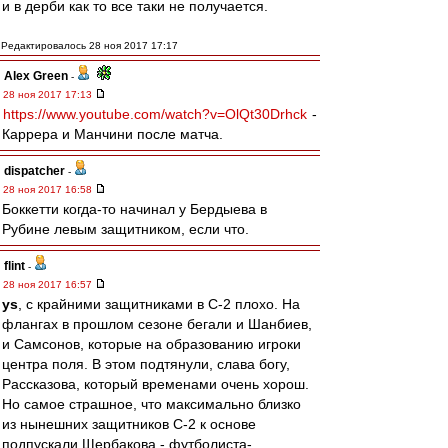
и в дерби как то все таки не получается.
Редактировалось 28 ноя 2017 17:17
Alex Green
-
28 ноя 2017 17:13
https://www.youtube.com/watch?v=OlQt30Drhck
-
Каррера и Манчини после матча.
dispatcher
-
28 ноя 2017 16:58
Боккетти когда-то начинал у Бердыева в
Рубине левым защитником, если что.
flint
-
28 ноя 2017 16:57
ys
, с крайними защитниками в С-2 плохо. На
флангах в прошлом сезоне бегали и Шанбиев,
и Самсонов, которые на образованию игроки
центра поля. В этом подтянули, слава богу,
Рассказова, который временами очень хорош.
Но самое страшное, что максимально близко
из нынешних защитников С-2 к основе
подпускали Щербакова - футболиста-