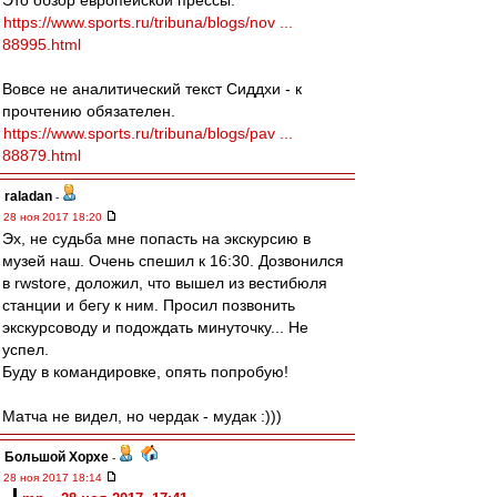
Это обзор европейской прессы.
https://www.sports.ru/tribuna/blogs/nov ...
88995.html
Вовсе не аналитический текст Сиддхи - к
прочтению обязателен.
https://www.sports.ru/tribuna/blogs/pav ...
88879.html
raladan
-
28 ноя 2017 18:20
Эх, не судьба мне попасть на экскурсию в
музей наш. Очень спешил к 16:30. Дозвонился
в rwstore, доложил, что вышел из вестибюля
станции и бегу к ним. Просил позвонить
экскурсоводу и подождать минуточку... Не
успел.
Буду в командировке, опять попробую!
Матча не видел, но чердак - мудак :)))
Большой Хорхе
-
28 ноя 2017 18:14