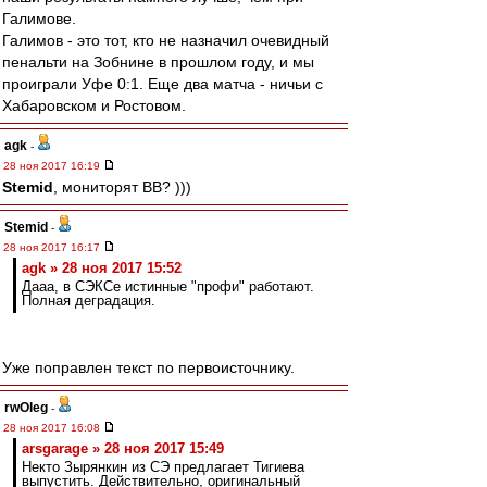
Галимове.
Галимов - это тот, кто не назначил очевидный
пенальти на Зобнине в прошлом году, и мы
проиграли Уфе 0:1. Еще два матча - ничьи с
Хабаровском и Ростовом.
agk
-
28 ноя 2017 16:19
Stemid
, мониторят ВВ? )))
Stemid
-
28 ноя 2017 16:17
agk » 28 ноя 2017 15:52
Дааа, в СЭКСе истинные "профи" работают.
Полная деградация.
Уже поправлен текст по первоисточнику.
rwOleg
-
28 ноя 2017 16:08
arsgarage » 28 ноя 2017 15:49
Некто Зырянкин из СЭ предлагает Тигиева
выпустить. Действительно, оригинальный