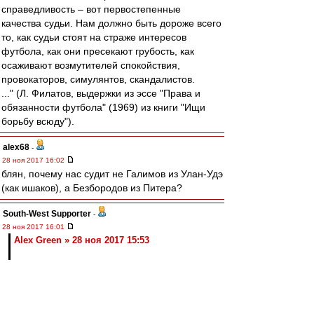
справедливость – вот первостепенные
качества судьи. Нам должно быть дороже всего
то, как судьи стоят на страже интересов
футбола, как они пресекают грубость, как
осаживают возмутителей спокойствия,
провокаторов, симулянтов, скандалистов.
..." (Л. Филатов, выдержки из эссе "Права и
обязанности футбола" (1969) из книги "Ищи
борьбу всюду").
alex68
-
28 ноя 2017 16:02
блян, почему нас судит не Галимов из Улан-Удэ
(как ишаков), а Безбородов из Питера?
South-West Supporter
-
28 ноя 2017 16:01
Alex Green » 28 ноя 2017 15:53
Ну зачем же так очевидно) Кириллу достаточно
всего лишь не очень качественно играть на