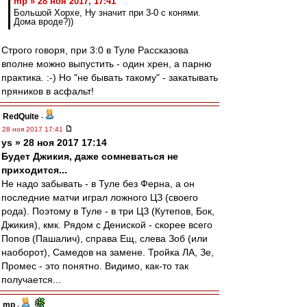
mp » 28 ноя 2017, 17:41
Большой Хорхе, Ну значит при 3-0 с конями.
Дома вроде?))
Строго говоря, при 3:0 в Туле Рассказова
вполне можно выпустить - один хрен, а парню
практика. :-) Но "не бывать такому" - закатывать
пряников в асфальт!
RedQuite
-
28 ноя 2017 17:41
ys » 28 ноя 2017 17:14
Будет Джикия, даже сомневаться не
приходится...
Не надо забывать - в Туле без Ферна, а он
последние матчи играл ложного ЦЗ (своего
рода). Поэтому в Туле - в три ЦЗ (Кутепов, Бок,
Джикия), кмк. Рядом с Дениской - скорее всего
Попов (Пашалич), справа Ещ, слева Зоб (или
наоборот), Самедов на замене. Тройка ЛА, Зе,
Промес - это понятно. Видимо, как-то так
получается...
mp
-