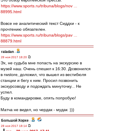
Это обзор европейской прессы.
https://www.sports.ru/tribuna/blogs/nov ...
88995.html
Вовсе не аналитический текст Сиддхи - к
прочтению обязателен.
https://www.sports.ru/tribuna/blogs/pav ...
88879.html
raladan
-
28 ноя 2017 18:20
Эх, не судьба мне попасть на экскурсию в
музей наш. Очень спешил к 16:30. Дозвонился
в rwstore, доложил, что вышел из вестибюля
станции и бегу к ним. Просил позвонить
экскурсоводу и подождать минуточку... Не
успел.
Буду в командировке, опять попробую!
Матча не видел, но чердак - мудак :)))
Большой Хорхе
-
28 ноя 2017 18:14