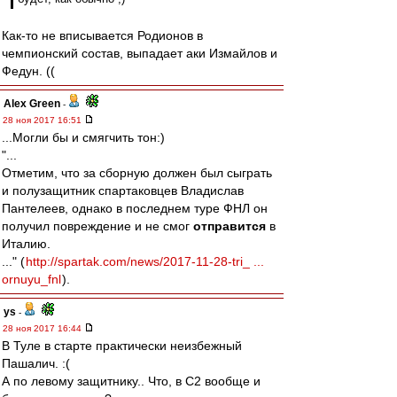
Как-то не вписывается Родионов в
чемпионский состав, выпадает аки Измайлов и
Федун. ((
Alex Green
-
28 ноя 2017 16:51
...Могли бы и смягчить тон:)
"...
Отметим, что за сборную должен был сыграть
и полузащитник спартаковцев Владислав
Пантелеев, однако в последнем туре ФНЛ он
получил повреждение и не смог
отправится
в
Италию.
..." (
http://spartak.com/news/2017-11-28-tri_ ...
ornuyu_fnl
).
ys
-
28 ноя 2017 16:44
В Туле в старте практически неизбежный
Пашалич. :(
А по левому защитнику.. Что, в С2 вообще и