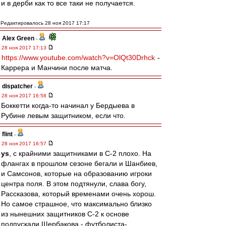
и в дерби как то все таки не получается.
Редактировалось 28 ноя 2017 17:17
Alex Green
-
28 ноя 2017 17:13
https://www.youtube.com/watch?v=OlQt30Drhck
-
Каррера и Манчини после матча.
dispatcher
-
28 ноя 2017 16:58
Боккетти когда-то начинал у Бердыева в
Рубине левым защитником, если что.
flint
-
28 ноя 2017 16:57
ys
, с крайними защитниками в С-2 плохо. На
флангах в прошлом сезоне бегали и Шанбиев,
и Самсонов, которые на образованию игроки
центра поля. В этом подтянули, слава богу,
Рассказова, который временами очень хорош.
Но самое страшное, что максимально близко
из нынешних защитников С-2 к основе
подпускали Щербакова - футболиста-