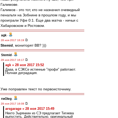
Галимове.
Галимов - это тот, кто не назначил очевидный
пенальти на Зобнине в прошлом году, и мы
проиграли Уфе 0:1. Еще два матча - ничьи с
Хабаровском и Ростовом.
agk
-
28 ноя 2017 16:19
Stemid
, мониторят ВВ? )))
Stemid
-
28 ноя 2017 16:17
agk » 28 ноя 2017 15:52
Дааа, в СЭКСе истинные "профи" работают.
Полная деградация.
Уже поправлен текст по первоисточнику.
rwOleg
-
28 ноя 2017 16:08
arsgarage » 28 ноя 2017 15:49
Некто Зырянкин из СЭ предлагает Тигиева
выпустить. Действительно, оригинальный