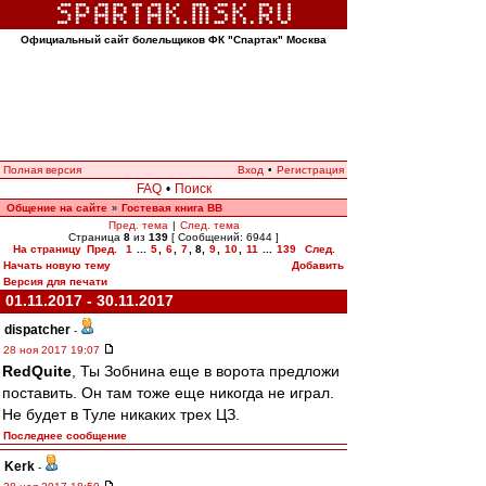
Официальный сайт болельщиков ФК "Спартак" Москва
Полная версия
Вход
•
Регистрация
FAQ
•
Поиск
Общение на сайте
Гостевая книга ВВ
»
Пред. тема
|
След. тема
Страница
8
из
139
[ Сообщений: 6944 ]
На страницу
Пред.
1
...
5
,
6
,
7
,
8
,
9
,
10
,
11
...
139
След.
Начать новую тему
Добавить
Версия для печати
01.11.2017 - 30.11.2017
dispatcher
-
28 ноя 2017 19:07
RedQuite
, Ты Зобнина еще в ворота предложи
поставить. Он там тоже еще никогда не играл.
Не будет в Туле никаких трех ЦЗ.
Последнее сообщение
Kerk
-