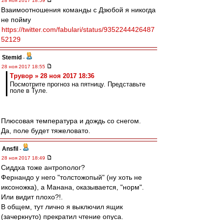
28 ноя 2017 18:59
Взаимоотношения команды с Дзюбой я никогда
не пойму
https://twitter.com/fabulari/status/9352244426487
52129
Stemid
-
28 ноя 2017 18:55
Трувор » 28 ноя 2017 18:36
Посмотрите прогноз на пятницу. Представьте
поле в Туле.
Плюсовая температура и дождь со снегом.
Да, поле будет тяжеловато.
Ansfil
-
28 ноя 2017 18:49
Сиддха тоже антрополог?
Фернандо у него "толстожопый" (ну хоть не
иксоножка), а Манана, оказывается, "норм".
Или видит плохо?!.
В общем, тут лично я выключил ящик
(зачеркнуто) прекратил чтение опуса.