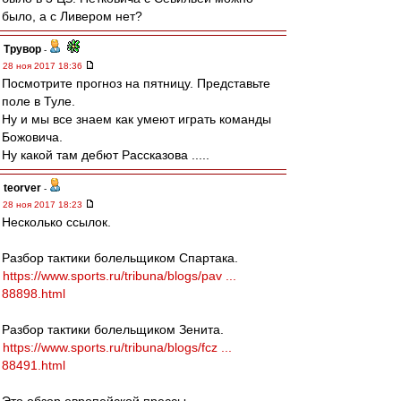
было, а с Ливером нет?
Трувор
-
28 ноя 2017 18:36
Посмотрите прогноз на пятницу. Представьте
поле в Туле.
Ну и мы все знаем как умеют играть команды
Божовича.
Ну какой там дебют Рассказова .....
teorver
-
28 ноя 2017 18:23
Несколько ссылок.
Разбор тактики болельщиком Спартака.
https://www.sports.ru/tribuna/blogs/pav ...
88898.html
Разбор тактики болельщиком Зенита.
https://www.sports.ru/tribuna/blogs/fcz ...
88491.html