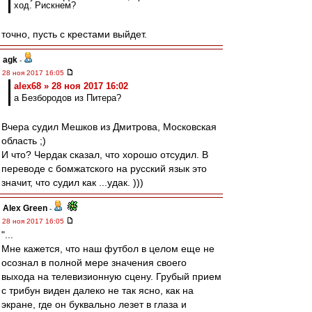
ход. Рискнем?
точно, пусть с крестами выйдет.
agk
-
28 ноя 2017 16:05
alex68 » 28 ноя 2017 16:02
а Безбородов из Питера?
Вчера судил Мешков из Дмитрова, Московская
область ;)
И что? Чердак сказал, что хорошо отсудил. В
переводе с бомжатского на русский язык это
значит, что судил как ...удак. )))
Alex Green
-
28 ноя 2017 16:05
"...
Мне кажется, что наш футбол в целом еще не
осознал в полной мере значения своего
выхода на телевизионную сцену. Грубый прием
с трибун виден далеко не так ясно, как на
экране, где он буквально лезет в глаза и