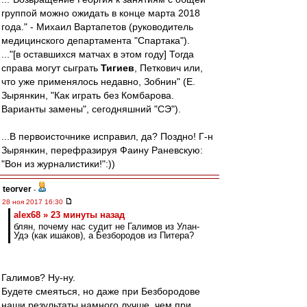
группой можно ожидать в конце марта 2018
года." - Михаил Вартапетов (руководитель
медицинского департамента "Спартака").
..."[в оставшихся матчах в этом году] Тогда
справа могут сыграть
Тигиев
, Петкович или,
что уже применялось недавно, Зобнин" (Е.
Зырянкин, "Как играть без Комбарова.
Варианты замены", сегодняшний "СЭ").
...В первоисточнике исправил, да? Поздно! Г-н
Зырянкин, перефразируя Фаину Раневскую:
"Вон из журналистики!":))
teorver
-
28 ноя 2017 16:30
alex68 » 23 минуты назад
блян, почему нас судит не Галимов из Улан-
Удэ (как ишаков), а Безбородов из Питера?
Галимов? Ну-ну.
Будете смеяться, но даже при Безбородове
наши результаты намного лучше, чем при