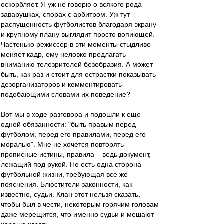
оскорбляет. Я уж не говорю о всякого рода
заварушках, спорах с арбитром. Уж тут
распущенность футболистов благодаря экрану
и крупному плану выглядит просто вопиющей.
Частенько режиссер в эти моменты стыдливо
меняет кадр, ему неловко предлагать
вниманию телезрителей безобразия. А может
быть, как раз и стоит для острастки показывать
дезорганизаторов и комментировать
подобающими словами их поведение?
Вот мы в ходе разговора и подошли к еще
одной обязанности: "быть правым перед
футболом, перед его правилами, перед его
моралью". Мне не хочется повторять
прописные истины, правила – ведь документ,
лежащий под рукой. Но есть одна сторона
футбольной жизни, требующая все же
пояснения. Блюстители законности, как
известно, судьи. Клан этот нельзя сказать,
чтобы был в чести, некоторым горячим головам
даже мерещится, что именно судьи и мешают