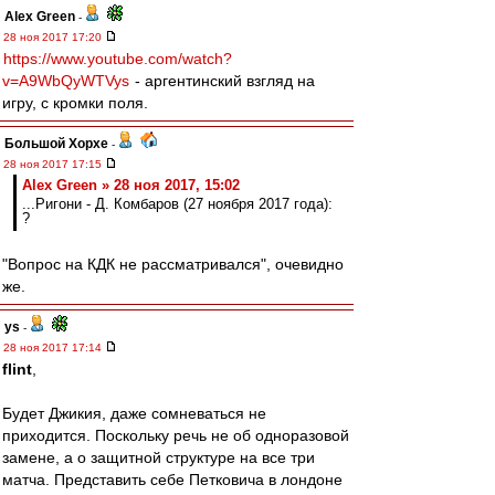
Alex Green
-
28 ноя 2017 17:20
https://www.youtube.com/watch?
v=A9WbQyWTVys
- аргентинский взгляд на
игру, с кромки поля.
Большой Хорхе
-
28 ноя 2017 17:15
Alex Green » 28 ноя 2017, 15:02
...Ригони - Д. Комбаров (27 ноября 2017 года):
?
"Вопрос на КДК не рассматривался", очевидно
же.
ys
-
28 ноя 2017 17:14
flint
,
Будет Джикия, даже сомневаться не
приходится. Поскольку речь не об одноразовой
замене, а о защитной структуре на все три
матча. Представить себе Петковича в лондоне