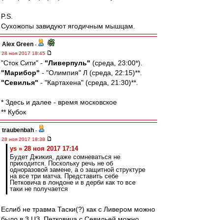
P.S.
Сухожопы завидуют ягодичным мышцам.
Alex Green
-
28 ноя 2017 18:45
"Сток Сити" -
"Ливерпуль"
(среда, 23:00*).
"Марибор"
- "Олимпия" Л (среда, 22:15)**.
"Севилья"
- "Картахена" (среда, 21:30)**.
* Здесь и далее - время московское
** Кубок
traubenbah
-
28 ноя 2017 18:38
ys » 28 ноя 2017 17:14
Будет Джикия, даже сомневаться не
приходится. Поскольку речь не об
одноразовой замене, а о защитной структуре
на все три матча. Представить себе
Петковича в лондоне и в дерби как то все
таки не получается
Еслиб не травма Таски(?) как с Ливером можно
было в 3 ЦЗ. Петковича с Севильей можно