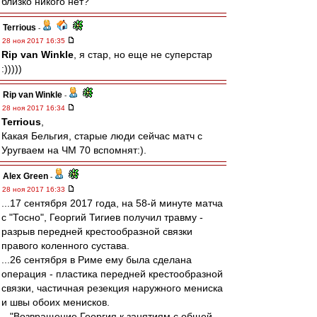
близко никого нет?
Terrious
-
28 ноя 2017 16:35
Rip van Winkle
, я стар, но еще не суперстар
:)))))
Rip van Winkle
-
28 ноя 2017 16:34
Terrious
,
Какая Бельгия, старые люди сейчас матч с
Уругваем на ЧМ 70 вспомнят:).
Alex Green
-
28 ноя 2017 16:33
...17 сентября 2017 года, на 58-й минуте матча
с "Тосно", Георгий Тигиев получил травму -
разрыв передней крестообразной связки
правого коленного сустава.
...26 сентября в Риме ему была сделана
операция - пластика передней крестообразной
связки, частичная резекция наружного мениска
и швы обоих менисков.
..."Возвращение Георгия к занятиям с общей