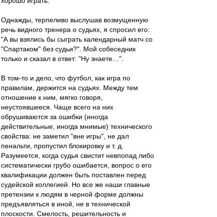
хорошо играть.
Однажды, терпеливо выслушав возмущенную
речь видного тренера о судьях, я спросил его:
"А вы взялись бы сыграть календарный матч со
"Спартаком" без судьи?". Мой собеседник
только и сказал в ответ: "Ну знаете…".
В том-то и дело, что футбол, как игра по
правилам, держится на судьях. Между тем
отношение к ним, мягко говоря,
неустоявшееся. Чаще всего на них
обрушиваются за ошибки (иногда
действительные, иногда мнимые) технического
свойства: не заметил "вне игры", не дал
пенальти, пропустил блокировку и т. д.
Разумеется, когда судья свистит невпопад либо
систематически грубо ошибается, вопрос о его
квалификации должен быть поставлен перед
судейской коллегией. Но все же наши главные
претензии к людям в черной форме должны
предъявляться в иной, не в технической
плоскости. Смелость, решительность и