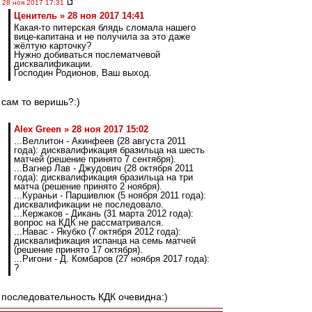
28 ноя 2017 17:31
Ценитель » 28 ноя 2017 14:41
Какая-то питерская блядь сломала нашего
вице-капитана и не получила за это даже
жёлтую карточку?
Нужно добиваться послематчевой
дисквалификации.
Господин Родионов, Ваш выход.
сам то веришь?:)
Alex Green » 28 ноя 2017 15:02
...Веллитон - Акинфеев (28 августа 2011
года): дисквалификация бразильца на шесть
матчей (решение принято 7 сентября).
...Вагнер Лав - Джудович (28 октября 2011
года): дисквалификация бразильца на три
матча (решение принято 2 ноября).
...Кураньи - Паршивлюк (5 ноября 2011 года):
дисквалификации не последовало.
...Кержаков - Дикань (31 марта 2012 года):
вопрос на КДК не рассматривался.
...Навас - Якубко (7 октября 2012 года):
дисквалификация испанца на семь матчей
(решение принято 17 октября).
...Ригони - Д. Комбаров (27 ноября 2017 года):
?
последовательность КДК очевидна:)