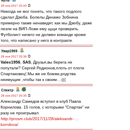
нуль
-
28 ноя 2017 20:43
Никогда не мог понять, что такого подлого
сделал Дзюба. Болелы Динамо Зобнина
примерно также ненавидят, как мы Дзюбу, даже
лезли на ВИП-Ложи ему щщи проверить.
Футболист ничего не должен команде кроме
того, что написано у него в контракте.
Увар1969
-
28 ноя 2017 20:36
Valex1956
,
SAS
, Друзья,вы берега не
попутали? Сергей Родионов,плоть от плоти
Спартаковец!.Мы же не бомжи,родства
неимущие ,чтобы так к своим...:(((
Спектр
-
28 ноя 2017 20:35
Александр Самедов вступил в клуб Павла
Корнилова. 15 голов, с которыми "Спартак" ни
разу не проигрывал.
http://prosm.club/2017/11/28/aleksandr- ...
kornilova/