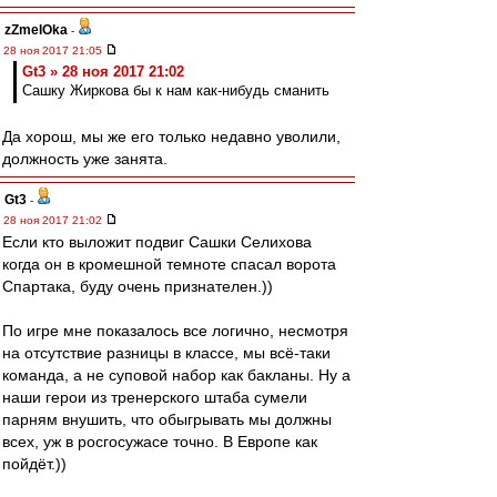
zZmeIOka
-
28 ноя 2017 21:05
Gt3 » 28 ноя 2017 21:02
Сашку Жиркова бы к нам как-нибудь сманить
Да хорош, мы же его только недавно уволили,
должность уже занята.
Gt3
-
28 ноя 2017 21:02
Если кто выложит подвиг Сашки Селихова
когда он в кромешной темноте спасал ворота
Спартака, буду очень признателен.))
По игре мне показалось все логично, несмотря
на отсутствие разницы в классе, мы всё-таки
команда, а не суповой набор как бакланы. Ну а
наши герои из тренерского штаба сумели
парням внушить, что обыгрывать мы должны
всех, уж в росгосужасе точно. В Европе как
пойдёт.))