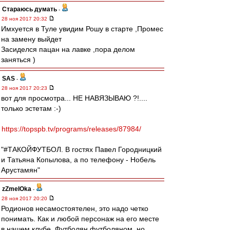
Стараюсь думать
-
28 ноя 2017 20:32
Имхуется в Туле увидим Рошу в старте ,Промес
на замену выйдет
Засиделся пацан на лавке ,пора делом
заняться )
SAS
-
28 ноя 2017 20:23
вот для просмотра... НЕ НАВЯЗЫВАЮ ?!....
только эстетам :-)
https://topspb.tv/programs/releases/87984/
"#ТАКОЙФУТБОЛ. В гостях Павел Городницкий
и Татьяна Копылова, а по телефону - Нобель
Арустамян"
zZmeIOka
-
28 ноя 2017 20:20
Родионов несамостоятелен, это надо четко
понимать. Как и любой персонаж на его месте
в нашем клубе. Футболян футболяном, но