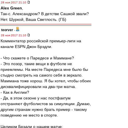
28 ноя 2017 21:10
Alex Green
,
Так-с. Александром? В детстве Сашкой звали?
Нет. Шуркой, Ваша Светлость. (ГБ)
teorver
-
28 ноя 2017 21:10
Комментатор российской премьер-лиги на
канале ESPN Джон Брэдли.
- Что скажете о Паредесе и Маммане?
- Это позор, такие вещи в футболе не
приемлемы. На месте Паредеса мне было бы
стыдно смотреть на самого себя в зеркало.
Маммана тоже хорош. Я бы хотел, чтобы обоих
дисквалифицировали на два-три матча.
- Как в Англии?
- Да, в этом сезоне у нас постфактум
отстраняют футболистов за симуляции. Думаю,
другим странам нужно брать пример - такому
поведению не место в спорте.
Целиком Брэдли о нашем матче: