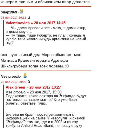
кошером единым и обливанием пиар делается.
Увар1969
-
28 ноя 2017 20:12
Valentinovich » 28 ноя 2017 14:45
— Мы доминировали весь матч, я доминатор,
я доминирую…
— Ну тише, тише Роберто, не плач, хочешь я
куплю тебе какого нибудь аргентица на новый
год?
аха. пусть хилый дед Мороз,обменяет мне
Матиаса Краневиттера,на Адольфа
Шикльгрубера.тогда всех порвём. :D
Vse propalo
-
28 ноя 2017 20:09
Alex Green » 28 ноя 2017 19:27
Vse propalo » 28 ноя 2017, 15:50
Подскажите, какие сектора на Энфилде будут
гостевые на нашем матче? Кто уже брал
билеты, ответьте, плиз.
Билеты не брал, просто ознакомился с
информацией на сайте "Ливерпуля" и схемой
"Энфилда": там же, где и в 2002-м (внизу
трибуны Anfield Road Stand, по правую руку -