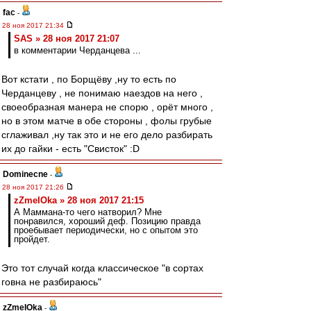
fac
-
28 ноя 2017 21:34
SAS » 28 ноя 2017 21:07
в комментарии Черданцева ...
Вот кстати , по Борщёву ,ну то есть по
Черданцеву , не понимаю наездов на него ,
своеобразная манера не спорю , орёт много ,
но в этом матче в обе стороны , фолы грубые
сглаживал ,ну так это и не его дело разбирать
их до гайки - есть "Свисток" :D
Dominecne
-
28 ноя 2017 21:26
zZmeIOka » 28 ноя 2017 21:15
А Маммана-то чего натворил? Мне
понравился, хороший деф. Позицию правда
проебывает периодически, но с опытом это
пройдет.
Это тот случай когда классическое "в сортах
говна не разбираюсь"
zZmeIOka
-