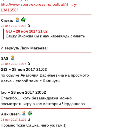
http://www.sport-express.ru/football/rf ... y-
1341658/
Спектр
-
28 ноя 2017 21:08
Gt3 » 28 ноя 2017 21:02
Сашку Жиркова бы к нам как-нибудь сманить
И вернуть Леху Макеева!
SAS
-
28 ноя 2017 21:07
Gt3 » 28 ноя 2017 21:02
по ссылке Анатолия Васильевича на просмотр
матча - второй тайм с 6 минуты....
fac » 28 ноя 2017 20:52
Спасибо.... хоть без мандража можно
посмотреть игру в комментарии Черданцева ...
Alex Green
-
28 ноя 2017 21:05
Промес тоже Сашка, чего уж там:))