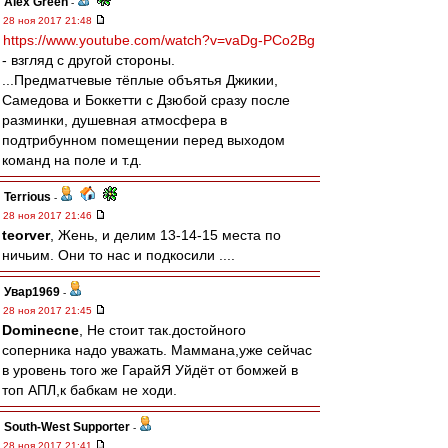
Alex Green
-
28 ноя 2017 21:48
https://www.youtube.com/watch?v=vaDg-PCo2Bg
- взгляд с другой стороны.
...Предматчевые тёплые объятья Джикии,
Самедова и Боккетти с Дзюбой сразу после
разминки, душевная атмосфера в
подтрибунном помещении перед выходом
команд на поле и т.д.
Terrious
-
28 ноя 2017 21:46
teorver
, Жень, и делим 13-14-15 места по
ничьим. Они то нас и подкосили ....
Увар1969
-
28 ноя 2017 21:45
Dominecne
, Не стоит так.достойного
соперника надо уважать. Маммана,уже сейчас
в уровень того же ГарайЯ Уйдёт от бомжей в
топ АПЛ,к бабкам не ходи.
South-West Supporter
-
28 ноя 2017 21:41