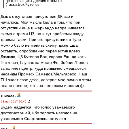
центре защиты Джикия с кем-то.
(Таски.Бок,Кутепов
Дык с отсутствия присутствия ДК все и
началось. Моя мысль была в том, что при
отсутствии еще и Фернандо напрашивается
схема с тремя ЦЗ, но и тут проблемы ввиду
травмы Таски. При его присутствии в Туле
можно было не менять схему, даже Еща
оставить, опробованно переместив влево
Джикию, ЦЗ Кутепов Бок, справа Ещ, да хоть
Петкович, Глушак на место Фе, Зобнин/Попов
заполняет центр, куда привычно смещаются
инсайды Промес- Самедов/Мельгарехо. Наш
ТШ знает свое дело, доверие мое лично в этом
плане полное, хоть на него всем и пофиг)))
Шигала
-
28 ноя 2017 20:45
Будем надеется, что голос уважаемого
достигнет ушей, ибо терпеть наездов на
уважаемого Спартаковца нету сил.