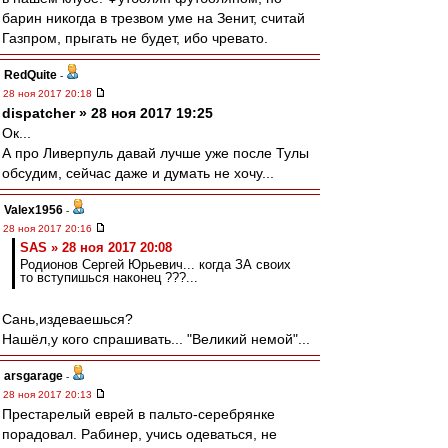
барин никогда в трезвом уме на Зенит, считай
Газпром, прыгать не будет, ибо чревато.
RedQuite
-
28 ноя 2017 20:18
dispatcher » 28 ноя 2017 19:25
Ок...
А про Ливерпуль давай лучше уже после Тулы
обсудим, сейчас даже и думать не хочу...
Valex1956
-
28 ноя 2017 20:16
SAS » 28 ноя 2017 20:08
Родионов Сергей Юрьевич... когда ЗА своих
то вступишься наконец ???...
Сань,издеваешься?
Нашёл,у кого спрашивать... "Великий немой"...
arsgarage
-
28 ноя 2017 20:13
Престарелый еврей в пальто-серебрянке
порадовал. Рабинер, учись одеваться, не