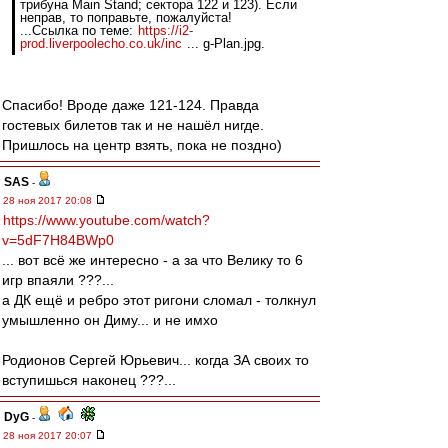
трибуна Main Stand; сектора 122 и 123). Если
неправ, то поправьте, пожалуйста!
...Ссылка по теме:
https://i2-
prod.liverpoolecho.co.uk/inc
... g-Plan.jpg.
Спасибо! Вроде даже 121-124. Правда
гостевых билетов так и не нашёл нигде.
Пришлось на центр взять, пока не поздно)
SAS
-
28 ноя 2017 20:08
https://www.youtube.com/watch?
v=5dF7H84BWp0
... вот всё же интересно - а за что Велику то 6
игр впаяли ???...
а ДК ещё и ребро этот ригони сломал - толкнул
умышленно он Диму... и не имхо
Родионов Сергей Юрьевич... когда ЗА своих то
вступишься наконец ???...
DyG
-
28 ноя 2017 20:07