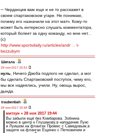
─ Черданцев вам еще и не то расскажет в
своем спартаковском угаре. Не понимаю,
почему его назначили на этот матч. Кому-то
может быть интересно слушать комментатора,
который болеет за одну команду, но мне нет...
(с)
http://www.sportsdaily.ru/articles/andr ... t-
bezzubym
Шигала
-
28 ноя 2017 20:51
нуль
, Ничего Дзюба подлого не сделал, а мог
бы сделать Спартаковский поступок, чему его,
мы все надеялись, учили. Ну, овощь вырос,
дында.
traubenbah
-
28 ноя 2017 20:49
митхун » 28 ноя 2017 19:44
Вы забыли ещё без Комбарова. Зобнина
можно в центр к Глушакову,в нападение Луис
и Луишом.на флангах Промес с Самедовым,в
защите на флангах Ещенко с Петковичем и