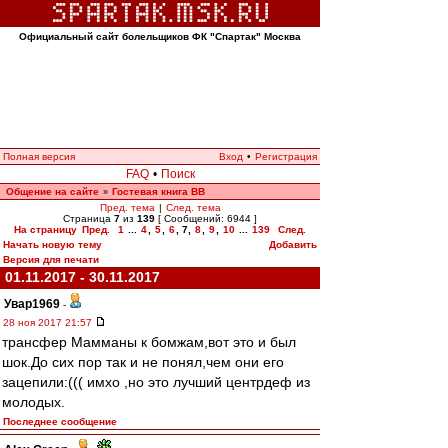
Официальный сайт болельщиков ФК "Спартак" Москва
Полная версия
Вход
•
Регистрация
FAQ
•
Поиск
Общение на сайте
Гостевая книга ВВ
»
Пред. тема
|
След. тема
Страница
7
из
139
[ Сообщений: 6944 ]
На страницу
Пред.
1
...
4
,
5
,
6
,
7
,
8
,
9
,
10
...
139
След.
Начать новую тему
Добавить
Версия для печати
01.11.2017 - 30.11.2017
Увар1969
-
28 ноя 2017 21:57
трансфер Мамманы к бомжам,вот это и был
шок.До сих пор так и не понял,чем они его
зацепили:((( имхо ,но это лучший центрдеф из
молодых.
Последнее сообщение