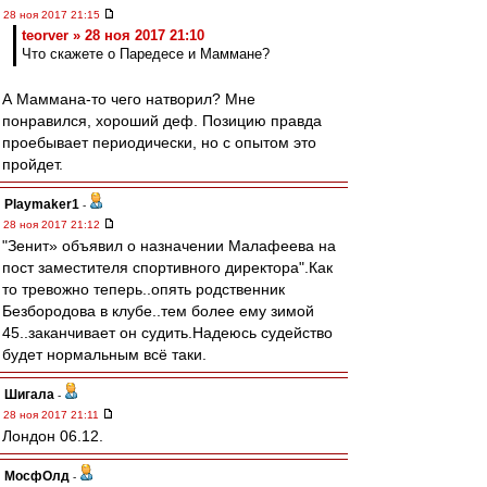
28 ноя 2017 21:15
teorver » 28 ноя 2017 21:10
Что скажете о Паредесе и Маммане?
А Маммана-то чего натворил? Мне
понравился, хороший деф. Позицию правда
проебывает периодически, но с опытом это
пройдет.
Playmaker1
-
28 ноя 2017 21:12
"Зенит» объявил о назначении Малафеева на
пост заместителя спортивного директора".Как
то тревожно теперь..опять родственник
Безбородова в клубе..тем более ему зимой
45..заканчивает он судить.Надеюсь судейство
будет нормальным всё таки.
Шигала
-
28 ноя 2017 21:11
Лондон 06.12.
МосфОлд
-