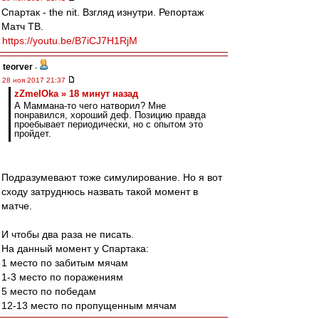
Спартак - the nit. Взгляд изнутри. Репортаж
Матч ТВ.
https://youtu.be/B7iCJ7H1RjM
teorver
-
28 ноя 2017 21:37
zZmeIOka » 18 минут назад
А Маммана-то чего натворил? Мне
понравился, хороший деф. Позицию правда
проебывает периодически, но с опытом это
пройдет.
Подразумевают тоже симулирование. Но я вот
сходу затруднюсь назвать такой момент в
матче.
И чтобы два раза не писать.
На данный момент у Спартака:
1 место по забитым мячам
1-3 место по поражениям
5 место по победам
12-13 место по пропущенным мячам