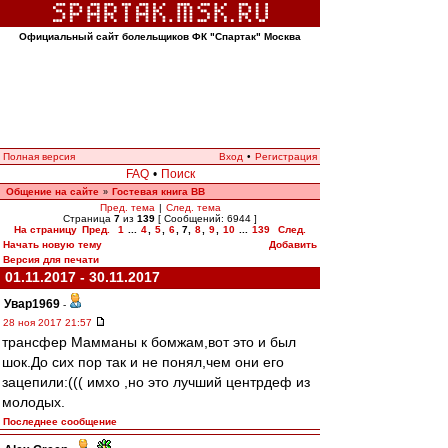
Официальный сайт болельщиков ФК "Спартак" Москва
Полная версия
Вход
•
Регистрация
FAQ
•
Поиск
Общение на сайте
Гостевая книга ВВ
»
Пред. тема
|
След. тема
Страница
7
из
139
[ Сообщений: 6944 ]
На страницу
Пред.
1
...
4
,
5
,
6
,
7
,
8
,
9
,
10
...
139
След.
Начать новую тему
Добавить
Версия для печати
01.11.2017 - 30.11.2017
Увар1969
-
28 ноя 2017 21:57
трансфер Мамманы к бомжам,вот это и был
шок.До сих пор так и не понял,чем они его
зацепили:((( имхо ,но это лучший центрдеф из
молодых.
Последнее сообщение