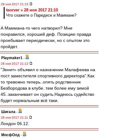
28 ноя 2017 21:15
teorver » 28 ноя 2017 21:10
Что скажете о Паредесе и Маммане?
А Маммана-то чего натворил? Мне
понравился, хороший деф. Позицию правда
проебывает периодически, но с опытом это
пройдет.
Playmaker1
-
28 ноя 2017 21:12
"Зенит» объявил о назначении Малафеева на
пост заместителя спортивного директора".Как
то тревожно теперь..опять родственник
Безбородова в клубе..тем более ему зимой
45..заканчивает он судить.Надеюсь судейство
будет нормальным всё таки.
Шигала
-
28 ноя 2017 21:11
Лондон 06.12.
МосфОлд
-