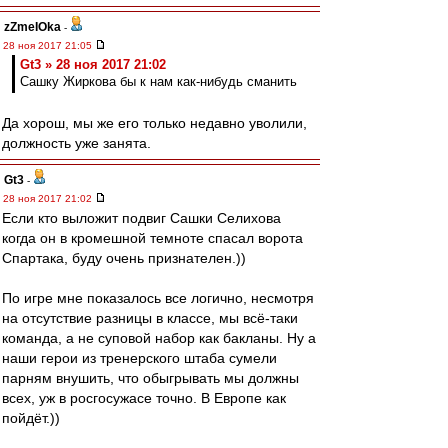
zZmeIOka
-
28 ноя 2017 21:05
Gt3 » 28 ноя 2017 21:02
Сашку Жиркова бы к нам как-нибудь сманить
Да хорош, мы же его только недавно уволили,
должность уже занята.
Gt3
-
28 ноя 2017 21:02
Если кто выложит подвиг Сашки Селихова
когда он в кромешной темноте спасал ворота
Спартака, буду очень признателен.))
По игре мне показалось все логично, несмотря
на отсутствие разницы в классе, мы всё-таки
команда, а не суповой набор как бакланы. Ну а
наши герои из тренерского штаба сумели
парням внушить, что обыгрывать мы должны
всех, уж в росгосужасе точно. В Европе как
пойдёт.))