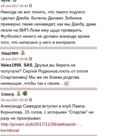
нуль
-
28 ноя 2017 20:43
Никогда не мог понять, что такого подлого
сделал Дзюба. Болелы Динамо Зобнина
примерно также ненавидят, как мы Дзюбу, даже
лезли на ВИП-Ложи ему щщи проверить.
Футболист ничего не должен команде кроме
того, что написано у него в контракте.
Увар1969
-
28 ноя 2017 20:36
Valex1956
,
SAS
, Друзья,вы берега не
попутали? Сергей Родионов,плоть от плоти
Спартаковец!.Мы же не бомжи,родства
неимущие ,чтобы так к своим...:(((
Спектр
-
28 ноя 2017 20:35
Александр Самедов вступил в клуб Павла
Корнилова. 15 голов, с которыми "Спартак" ни
разу не проигрывал.
http://prosm.club/2017/11/28/aleksandr- ...
kornilova/