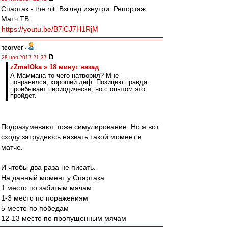
Спартак - the nit. Взгляд изнутри. Репортаж
Матч ТВ.
https://youtu.be/B7iCJ7H1RjM
teorver
-
28 ноя 2017 21:37
zZmeIOka » 18 минут назад
А Маммана-то чего натворил? Мне
понравился, хороший деф. Позицию правда
проебывает периодически, но с опытом это
пройдет.
Подразумевают тоже симулирование. Но я вот
сходу затруднюсь назвать такой момент в
матче.
И чтобы два раза не писать.
На данный момент у Спартака:
1 место по забитым мячам
1-3 место по поражениям
5 место по победам
12-13 место по пропущенным мячам