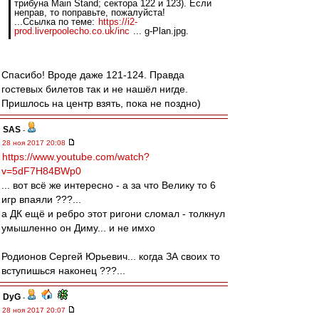
трибуна Main Stand; сектора 122 и 123). Если
неправ, то поправьте, пожалуйста!
...Ссылка по теме:
https://i2-
prod.liverpoolecho.co.uk/inc
... g-Plan.jpg.
Спасибо! Вроде даже 121-124. Правда
гостевых билетов так и не нашёл нигде.
Пришлось на центр взять, пока не поздно)
SAS
-
28 ноя 2017 20:08
https://www.youtube.com/watch?
v=5dF7H84BWp0
... вот всё же интересно - а за что Велику то 6
игр впаяли ???...
а ДК ещё и ребро этот ригони сломал - толкнул
умышленно он Диму... и не имхо
Родионов Сергей Юрьевич... когда ЗА своих то
вступишься наконец ???...
DyG
-
28 ноя 2017 20:07