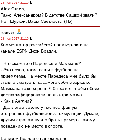
28 ноя 2017 21:10
Alex Green
,
Так-с. Александром? В детстве Сашкой звали?
Нет. Шуркой, Ваша Светлость. (ГБ)
teorver
-
28 ноя 2017 21:10
Комментатор российской премьер-лиги на
канале ESPN Джон Брэдли.
- Что скажете о Паредесе и Маммане?
- Это позор, такие вещи в футболе не
приемлемы. На месте Паредеса мне было бы
стыдно смотреть на самого себя в зеркало.
Маммана тоже хорош. Я бы хотел, чтобы обоих
дисквалифицировали на два-три матча.
- Как в Англии?
- Да, в этом сезоне у нас постфактум
отстраняют футболистов за симуляции. Думаю,
другим странам нужно брать пример - такому
поведению не место в спорте.
Целиком Брэдли о нашем матче: