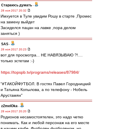
Стараюсь думать
-
28 ноя 2017 20:32
Имхуется в Туле увидим Рошу в старте ,Промес
на замену выйдет
Засиделся пацан на лавке ,пора делом
заняться )
SAS
-
28 ноя 2017 20:23
вот для просмотра... НЕ НАВЯЗЫВАЮ ?!....
только эстетам :-)
https://topspb.tv/programs/releases/87984/
"#ТАКОЙФУТБОЛ. В гостях Павел Городницкий
и Татьяна Копылова, а по телефону - Нобель
Арустамян"
zZmeIOka
-
28 ноя 2017 20:20
Родионов несамостоятелен, это надо четко
понимать. Как и любой персонаж на его месте
в нашем клубе. Футболян футболяном, но