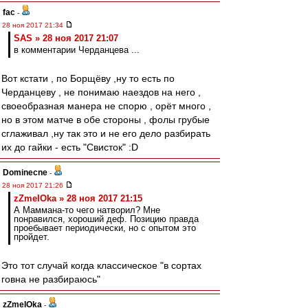
fac
-
28 ноя 2017 21:34
SAS » 28 ноя 2017 21:07
в комментарии Черданцева ...
Вот кстати , по Борщёву ,ну то есть по
Черданцеву , не понимаю наездов на него ,
своеобразная манера не спорю , орёт много ,
но в этом матче в обе стороны , фолы грубые
сглаживал ,ну так это и не его дело разбирать
их до гайки - есть "Свисток" :D
Dominecne
-
28 ноя 2017 21:26
zZmeIOka » 28 ноя 2017 21:15
А Маммана-то чего натворил? Мне
понравился, хороший деф. Позицию правда
проебывает периодически, но с опытом это
пройдет.
Это тот случай когда классическое "в сортах
говна не разбираюсь"
zZmeIOka
-