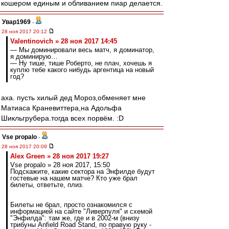
кошером единым и обливанием пиар делается.
Увар1969
-
28 ноя 2017 20:12
Valentinovich » 28 ноя 2017 14:45
— Мы доминировали весь матч, я доминатор,
я доминирую…
— Ну тише, тише Роберто, не плач, хочешь я
куплю тебе какого нибудь аргентица на новый
год?
аха. пусть хилый дед Мороз,обменяет мне
Матиаса Краневиттера,на Адольфа
Шикльгрубера.тогда всех порвём. :D
Vse propalo
-
28 ноя 2017 20:09
Alex Green » 28 ноя 2017 19:27
Vse propalo » 28 ноя 2017, 15:50
Подскажите, какие сектора на Энфилде будут
гостевые на нашем матче? Кто уже брал
билеты, ответьте, плиз.
Билеты не брал, просто ознакомился с
информацией на сайте "Ливерпуля" и схемой
"Энфилда": там же, где и в 2002-м (внизу
трибуны Anfield Road Stand, по правую руку -