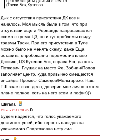
центре защиты Джикия с кем-то.
(Таски.Бок,Кутепов
Дык с отсутствия присутствия ДК все и
началось. Моя мысль была в том, что при
отсутствии еще и Фернандо напрашивается
схема с тремя ЦЗ, но и тут проблемы ввиду
травмы Таски. При его присутствии в Туле
можно было не менять схему, даже Еща
оставить, опробованно переместив влево
Джикию, ЦЗ Кутепов Бок, справа Ещ, да хоть
Петкович, Глушак на место Фе, Зобнин/Попов
заполняет центр, куда привычно смещаются
инсайды Промес- Самедов/Мельгарехо. Наш
ТШ знает свое дело, доверие мое лично в этом
плане полное, хоть на него всем и пофиг)))
Шигала
-
28 ноя 2017 20:45
Будем надеется, что голос уважаемого
достигнет ушей, ибо терпеть наездов на
уважаемого Спартаковца нету сил.