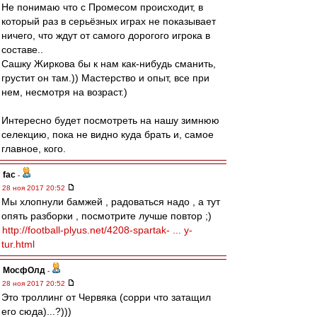
Не понимаю что с Промесом происходит, в
который раз в серьёзных играх не показывает
ничего, что ждут от самого дорогого игрока в
составе..
Сашку Жиркова бы к нам как-нибудь сманить,
грустит он там.)) Мастерство и опыт, все при
нем, несмотря на возраст.)
Интересно будет посмотреть на нашу зимнюю
селекцию, пока не видно куда брать и, самое
главное, кого.
fac
-
28 ноя 2017 20:52
Мы хлопнули бамжей , радоваться надо , а тут
опять разборки , посмотрите лучше повтор ;)
http://football-plyus.net/4208-spartak- ... y-
tur.html
МосфОлд
-
28 ноя 2017 20:52
Это троллинг от Червяка (сорри что затащил
его сюда)...?)))