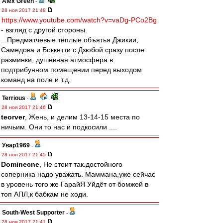
Alex Green
-
28 ноя 2017 21:48
https://www.youtube.com/watch?v=vaDg-PCo2Bg
- взгляд с другой стороны.
...Предматчевые тёплые объятья Джикии,
Самедова и Боккетти с Дзюбой сразу после
разминки, душевная атмосфера в
подтрибунном помещении перед выходом
команд на поле и т.д.
Terrious
-
28 ноя 2017 21:46
teorver
, Жень, и делим 13-14-15 места по
ничьим. Они то нас и подкосили ....
Увар1969
-
28 ноя 2017 21:45
Dominecne
, Не стоит так.достойного
соперника надо уважать. Маммана,уже сейчас
в уровень того же ГарайЯ Уйдёт от бомжей в
топ АПЛ,к бабкам не ходи.
South-West Supporter
-
28 ноя 2017 21:41