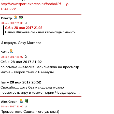
http://www.sport-express.ru/football/rf ... y-
1341658/
Спектр
-
28 ноя 2017 21:08
Gt3 » 28 ноя 2017 21:02
Сашку Жиркова бы к нам как-нибудь сманить
И вернуть Леху Макеева!
SAS
-
28 ноя 2017 21:07
Gt3 » 28 ноя 2017 21:02
по ссылке Анатолия Васильевича на просмотр
матча - второй тайм с 6 минуты....
fac » 28 ноя 2017 20:52
Спасибо.... хоть без мандража можно
посмотреть игру в комментарии Черданцева ...
Alex Green
-
28 ноя 2017 21:05
Промес тоже Сашка, чего уж там:))