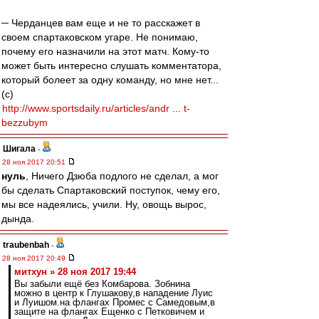
─ Черданцев вам еще и не то расскажет в
своем спартаковском угаре. Не понимаю,
почему его назначили на этот матч. Кому-то
может быть интересно слушать комментатора,
который болеет за одну команду, но мне нет...
(с)
http://www.sportsdaily.ru/articles/andr ... t-
bezzubym
Шигала
-
28 ноя 2017 20:51
нуль
, Ничего Дзюба подлого не сделал, а мог
бы сделать Спартаковский поступок, чему его,
мы все надеялись, учили. Ну, овощь вырос,
дында.
traubenbah
-
28 ноя 2017 20:49
митхун » 28 ноя 2017 19:44
Вы забыли ещё без Комбарова. Зобнина
можно в центр к Глушакову,в нападение Луис
и Луишом.на флангах Промес с Самедовым,в
защите на флангах Ещенко с Петковичем и