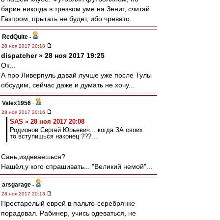
барин никогда в трезвом уме на Зенит, считай
Газпром, прыгать не будет, ибо чревато.
RedQuite
-
28 ноя 2017 20:18
dispatcher » 28 ноя 2017 19:25
Ок...
А про Ливерпуль давай лучше уже после Тулы
обсудим, сейчас даже и думать не хочу...
Valex1956
-
28 ноя 2017 20:16
SAS » 28 ноя 2017 20:08
Родионов Сергей Юрьевич... когда ЗА своих
то вступишься наконец ???...
Сань,издеваешься?
Нашёл,у кого спрашивать... "Великий немой"...
arsgarage
-
28 ноя 2017 20:13
Престарелый еврей в пальто-серебрянке
порадовал. Рабинер, учись одеваться, не