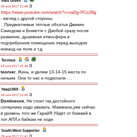
Alex Green
-
28 ноя 2017 21:48
https://www.youtube.com/watch?v=vaDg-PCo2Bg
- взгляд с другой стороны.
...Предматчевые тёплые объятья Джикии,
Самедова и Боккетти с Дзюбой сразу после
разминки, душевная атмосфера в
подтрибунном помещении перед выходом
команд на поле и т.д.
Terrious
-
28 ноя 2017 21:46
teorver
, Жень, и делим 13-14-15 места по
ничьим. Они то нас и подкосили ....
Увар1969
-
28 ноя 2017 21:45
Dominecne
, Не стоит так.достойного
соперника надо уважать. Маммана,уже сейчас
в уровень того же ГарайЯ Уйдёт от бомжей в
топ АПЛ,к бабкам не ходи.
South-West Supporter
-
28 ноя 2017 21:41