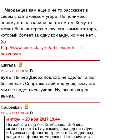
─ Черданцев вам еще и не то расскажет в
своем спартаковском угаре. Не понимаю,
почему его назначили на этот матч. Кому-то
может быть интересно слушать комментатора,
который болеет за одну команду, но мне нет...
(с)
http://www.sportsdaily.ru/articles/andr ... t-
bezzubym
Шигала
-
28 ноя 2017 20:51
нуль
, Ничего Дзюба подлого не сделал, а мог
бы сделать Спартаковский поступок, чему его,
мы все надеялись, учили. Ну, овощь вырос,
дында.
traubenbah
-
28 ноя 2017 20:49
митхун » 28 ноя 2017 19:44
Вы забыли ещё без Комбарова. Зобнина
можно в центр к Глушакову,в нападение Луис
и Луишом.на флангах Промес с Самедовым,в
защите на флангах Ещенко с Петковичем и