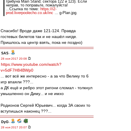
трибуна Main Stand; сектора 122 и 123). Если
неправ, то поправьте, пожалуйста!
...Ссылка по теме:
https://i2-
prod.liverpoolecho.co.uk/inc
... g-Plan.jpg.
Спасибо! Вроде даже 121-124. Правда
гостевых билетов так и не нашёл нигде.
Пришлось на центр взять, пока не поздно)
SAS
-
28 ноя 2017 20:08
https://www.youtube.com/watch?
v=5dF7H84BWp0
... вот всё же интересно - а за что Велику то 6
игр впаяли ???...
а ДК ещё и ребро этот ригони сломал - толкнул
умышленно он Диму... и не имхо
Родионов Сергей Юрьевич... когда ЗА своих то
вступишься наконец ???...
DyG
-
28 ноя 2017 20:07