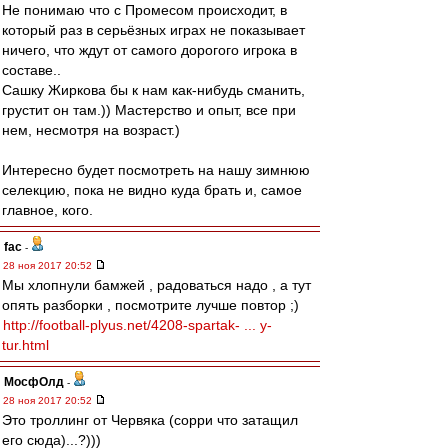
Не понимаю что с Промесом происходит, в
который раз в серьёзных играх не показывает
ничего, что ждут от самого дорогого игрока в
составе..
Сашку Жиркова бы к нам как-нибудь сманить,
грустит он там.)) Мастерство и опыт, все при
нем, несмотря на возраст.)
Интересно будет посмотреть на нашу зимнюю
селекцию, пока не видно куда брать и, самое
главное, кого.
fac
-
28 ноя 2017 20:52
Мы хлопнули бамжей , радоваться надо , а тут
опять разборки , посмотрите лучше повтор ;)
http://football-plyus.net/4208-spartak- ... y-
tur.html
МосфОлд
-
28 ноя 2017 20:52
Это троллинг от Червяка (сорри что затащил
его сюда)...?)))