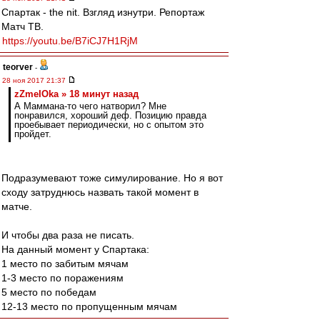
Спартак - the nit. Взгляд изнутри. Репортаж
Матч ТВ.
https://youtu.be/B7iCJ7H1RjM
teorver
-
28 ноя 2017 21:37
zZmeIOka » 18 минут назад
А Маммана-то чего натворил? Мне
понравился, хороший деф. Позицию правда
проебывает периодически, но с опытом это
пройдет.
Подразумевают тоже симулирование. Но я вот
сходу затруднюсь назвать такой момент в
матче.
И чтобы два раза не писать.
На данный момент у Спартака:
1 место по забитым мячам
1-3 место по поражениям
5 место по победам
12-13 место по пропущенным мячам