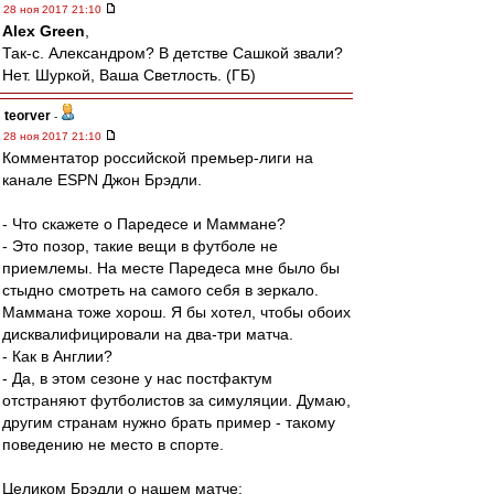
28 ноя 2017 21:10
Alex Green
,
Так-с. Александром? В детстве Сашкой звали?
Нет. Шуркой, Ваша Светлость. (ГБ)
teorver
-
28 ноя 2017 21:10
Комментатор российской премьер-лиги на
канале ESPN Джон Брэдли.
- Что скажете о Паредесе и Маммане?
- Это позор, такие вещи в футболе не
приемлемы. На месте Паредеса мне было бы
стыдно смотреть на самого себя в зеркало.
Маммана тоже хорош. Я бы хотел, чтобы обоих
дисквалифицировали на два-три матча.
- Как в Англии?
- Да, в этом сезоне у нас постфактум
отстраняют футболистов за симуляции. Думаю,
другим странам нужно брать пример - такому
поведению не место в спорте.
Целиком Брэдли о нашем матче: