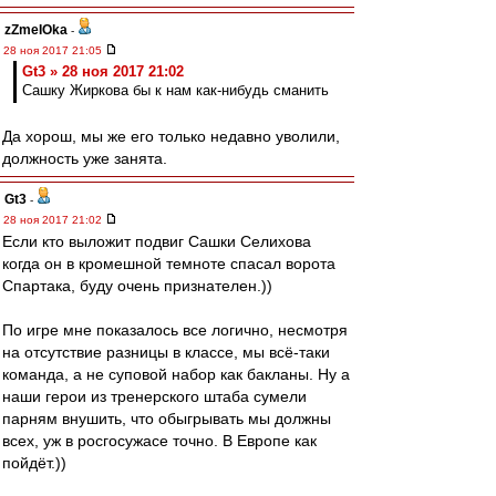
zZmeIOka
-
28 ноя 2017 21:05
Gt3 » 28 ноя 2017 21:02
Сашку Жиркова бы к нам как-нибудь сманить
Да хорош, мы же его только недавно уволили,
должность уже занята.
Gt3
-
28 ноя 2017 21:02
Если кто выложит подвиг Сашки Селихова
когда он в кромешной темноте спасал ворота
Спартака, буду очень признателен.))
По игре мне показалось все логично, несмотря
на отсутствие разницы в классе, мы всё-таки
команда, а не суповой набор как бакланы. Ну а
наши герои из тренерского штаба сумели
парням внушить, что обыгрывать мы должны
всех, уж в росгосужасе точно. В Европе как
пойдёт.))