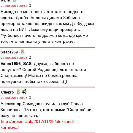
нуль
-
28 ноя 2017 20:43
Никогда не мог понять, что такого подлого
сделал Дзюба. Болелы Динамо Зобнина
примерно также ненавидят, как мы Дзюбу, даже
лезли на ВИП-Ложи ему щщи проверить.
Футболист ничего не должен команде кроме
того, что написано у него в контракте.
Увар1969
-
28 ноя 2017 20:36
Valex1956
,
SAS
, Друзья,вы берега не
попутали? Сергей Родионов,плоть от плоти
Спартаковец!.Мы же не бомжи,родства
неимущие ,чтобы так к своим...:(((
Спектр
-
28 ноя 2017 20:35
Александр Самедов вступил в клуб Павла
Корнилова. 15 голов, с которыми "Спартак" ни
разу не проигрывал.
http://prosm.club/2017/11/28/aleksandr- ...
kornilova/