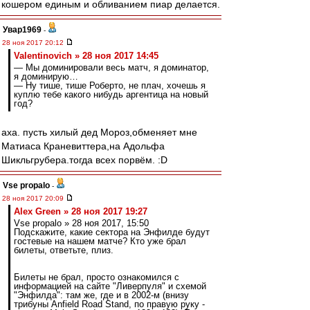
кошером единым и обливанием пиар делается.
Увар1969
-
28 ноя 2017 20:12
Valentinovich » 28 ноя 2017 14:45
— Мы доминировали весь матч, я доминатор,
я доминирую…
— Ну тише, тише Роберто, не плач, хочешь я
куплю тебе какого нибудь аргентица на новый
год?
аха. пусть хилый дед Мороз,обменяет мне
Матиаса Краневиттера,на Адольфа
Шикльгрубера.тогда всех порвём. :D
Vse propalo
-
28 ноя 2017 20:09
Alex Green » 28 ноя 2017 19:27
Vse propalo » 28 ноя 2017, 15:50
Подскажите, какие сектора на Энфилде будут
гостевые на нашем матче? Кто уже брал
билеты, ответьте, плиз.
Билеты не брал, просто ознакомился с
информацией на сайте "Ливерпуля" и схемой
"Энфилда": там же, где и в 2002-м (внизу
трибуны Anfield Road Stand, по правую руку -