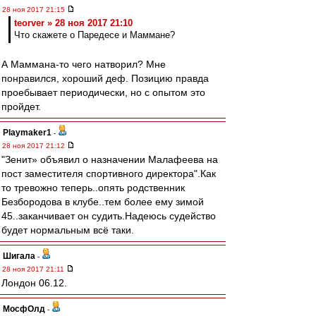
28 ноя 2017 21:15
teorver » 28 ноя 2017 21:10
Что скажете о Паредесе и Маммане?
А Маммана-то чего натворил? Мне
понравился, хороший деф. Позицию правда
проебывает периодически, но с опытом это
пройдет.
Playmaker1
-
28 ноя 2017 21:12
"Зенит» объявил о назначении Малафеева на
пост заместителя спортивного директора".Как
то тревожно теперь..опять родственник
Безбородова в клубе..тем более ему зимой
45..заканчивает он судить.Надеюсь судейство
будет нормальным всё таки.
Шигала
-
28 ноя 2017 21:11
Лондон 06.12.
МосфОлд
-