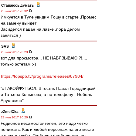
Стараюсь думать
-
28 ноя 2017 20:32
Имхуется в Туле увидим Рошу в старте ,Промес
на замену выйдет
Засиделся пацан на лавке ,пора делом
заняться )
SAS
-
28 ноя 2017 20:23
вот для просмотра... НЕ НАВЯЗЫВАЮ ?!....
только эстетам :-)
https://topspb.tv/programs/releases/87984/
"#ТАКОЙФУТБОЛ. В гостях Павел Городницкий
и Татьяна Копылова, а по телефону - Нобель
Арустамян"
zZmeIOka
-
28 ноя 2017 20:20
Родионов несамостоятелен, это надо четко
понимать. Как и любой персонаж на его месте
в нашем клубе. Футболян футболяном, но