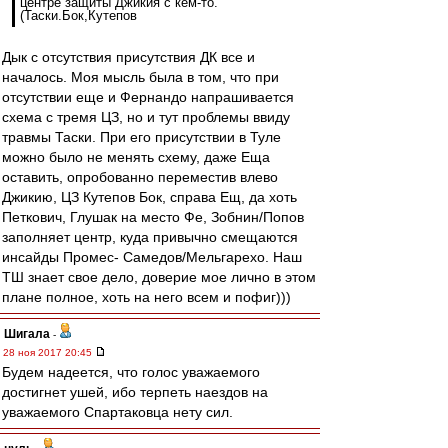
центре защиты Джикия с кем-то.
(Таски.Бок,Кутепов
Дык с отсутствия присутствия ДК все и
началось. Моя мысль была в том, что при
отсутствии еще и Фернандо напрашивается
схема с тремя ЦЗ, но и тут проблемы ввиду
травмы Таски. При его присутствии в Туле
можно было не менять схему, даже Еща
оставить, опробованно переместив влево
Джикию, ЦЗ Кутепов Бок, справа Ещ, да хоть
Петкович, Глушак на место Фе, Зобнин/Попов
заполняет центр, куда привычно смещаются
инсайды Промес- Самедов/Мельгарехо. Наш
ТШ знает свое дело, доверие мое лично в этом
плане полное, хоть на него всем и пофиг)))
Шигала
-
28 ноя 2017 20:45
Будем надеется, что голос уважаемого
достигнет ушей, ибо терпеть наездов на
уважаемого Спартаковца нету сил.