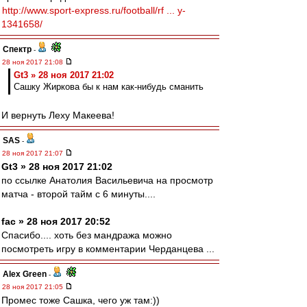
http://www.sport-express.ru/football/rf ... y-
1341658/
Спектр
-
28 ноя 2017 21:08
Gt3 » 28 ноя 2017 21:02
Сашку Жиркова бы к нам как-нибудь сманить
И вернуть Леху Макеева!
SAS
-
28 ноя 2017 21:07
Gt3 » 28 ноя 2017 21:02
по ссылке Анатолия Васильевича на просмотр
матча - второй тайм с 6 минуты....
fac » 28 ноя 2017 20:52
Спасибо.... хоть без мандража можно
посмотреть игру в комментарии Черданцева ...
Alex Green
-
28 ноя 2017 21:05
Промес тоже Сашка, чего уж там:))