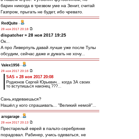
барин никогда в трезвом уме на Зенит, считай
Газпром, прыгать не будет, ибо чревато.
RedQuite
-
28 ноя 2017 20:18
dispatcher » 28 ноя 2017 19:25
Ок...
А про Ливерпуль давай лучше уже после Тулы
обсудим, сейчас даже и думать не хочу...
Valex1956
-
28 ноя 2017 20:16
SAS » 28 ноя 2017 20:08
Родионов Сергей Юрьевич... когда ЗА своих
то вступишься наконец ???...
Сань,издеваешься?
Нашёл,у кого спрашивать... "Великий немой"...
arsgarage
-
28 ноя 2017 20:13
Престарелый еврей в пальто-серебрянке
порадовал. Рабинер, учись одеваться, не