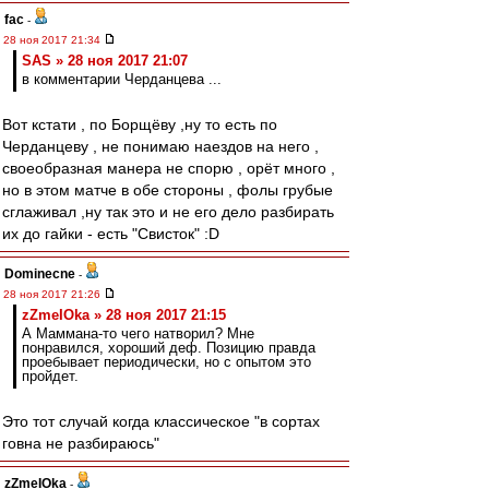
fac
-
28 ноя 2017 21:34
SAS » 28 ноя 2017 21:07
в комментарии Черданцева ...
Вот кстати , по Борщёву ,ну то есть по
Черданцеву , не понимаю наездов на него ,
своеобразная манера не спорю , орёт много ,
но в этом матче в обе стороны , фолы грубые
сглаживал ,ну так это и не его дело разбирать
их до гайки - есть "Свисток" :D
Dominecne
-
28 ноя 2017 21:26
zZmeIOka » 28 ноя 2017 21:15
А Маммана-то чего натворил? Мне
понравился, хороший деф. Позицию правда
проебывает периодически, но с опытом это
пройдет.
Это тот случай когда классическое "в сортах
говна не разбираюсь"
zZmeIOka
-