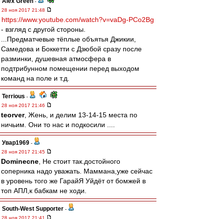
Alex Green
-
28 ноя 2017 21:48
https://www.youtube.com/watch?v=vaDg-PCo2Bg
- взгляд с другой стороны.
...Предматчевые тёплые объятья Джикии,
Самедова и Боккетти с Дзюбой сразу после
разминки, душевная атмосфера в
подтрибунном помещении перед выходом
команд на поле и т.д.
Terrious
-
28 ноя 2017 21:46
teorver
, Жень, и делим 13-14-15 места по
ничьим. Они то нас и подкосили ....
Увар1969
-
28 ноя 2017 21:45
Dominecne
, Не стоит так.достойного
соперника надо уважать. Маммана,уже сейчас
в уровень того же ГарайЯ Уйдёт от бомжей в
топ АПЛ,к бабкам не ходи.
South-West Supporter
-
28 ноя 2017 21:41