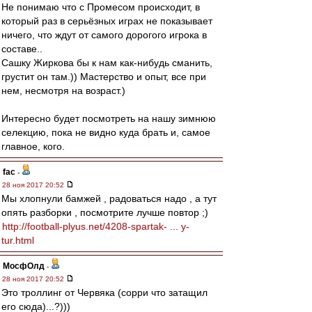
Не понимаю что с Промесом происходит, в
который раз в серьёзных играх не показывает
ничего, что ждут от самого дорогого игрока в
составе..
Сашку Жиркова бы к нам как-нибудь сманить,
грустит он там.)) Мастерство и опыт, все при
нем, несмотря на возраст.)
Интересно будет посмотреть на нашу зимнюю
селекцию, пока не видно куда брать и, самое
главное, кого.
fac
-
28 ноя 2017 20:52
Мы хлопнули бамжей , радоваться надо , а тут
опять разборки , посмотрите лучше повтор ;)
http://football-plyus.net/4208-spartak- ... y-
tur.html
МосфОлд
-
28 ноя 2017 20:52
Это троллинг от Червяка (сорри что затащил
его сюда)...?)))