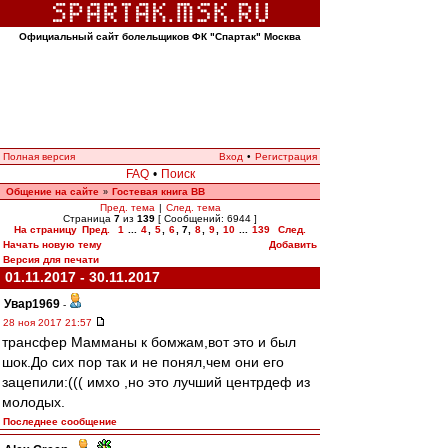
Официальный сайт болельщиков ФК "Спартак" Москва
Полная версия
Вход
•
Регистрация
FAQ
•
Поиск
Общение на сайте
Гостевая книга ВВ
»
Пред. тема
|
След. тема
Страница
7
из
139
[ Сообщений: 6944 ]
На страницу
Пред.
1
...
4
,
5
,
6
,
7
,
8
,
9
,
10
...
139
След.
Начать новую тему
Добавить
Версия для печати
01.11.2017 - 30.11.2017
Увар1969
-
28 ноя 2017 21:57
трансфер Мамманы к бомжам,вот это и был
шок.До сих пор так и не понял,чем они его
зацепили:((( имхо ,но это лучший центрдеф из
молодых.
Последнее сообщение