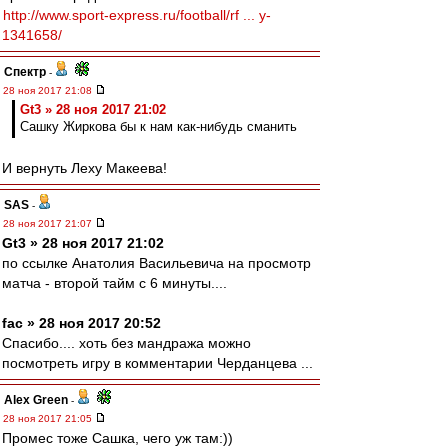
http://www.sport-express.ru/football/rf ... y-
1341658/
Спектр
-
28 ноя 2017 21:08
Gt3 » 28 ноя 2017 21:02
Сашку Жиркова бы к нам как-нибудь сманить
И вернуть Леху Макеева!
SAS
-
28 ноя 2017 21:07
Gt3 » 28 ноя 2017 21:02
по ссылке Анатолия Васильевича на просмотр
матча - второй тайм с 6 минуты....
fac » 28 ноя 2017 20:52
Спасибо.... хоть без мандража можно
посмотреть игру в комментарии Черданцева ...
Alex Green
-
28 ноя 2017 21:05
Промес тоже Сашка, чего уж там:))