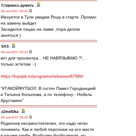
Стараюсь думать
-
28 ноя 2017 20:32
Имхуется в Туле увидим Рошу в старте ,Промес
на замену выйдет
Засиделся пацан на лавке ,пора делом
заняться )
SAS
-
28 ноя 2017 20:23
вот для просмотра... НЕ НАВЯЗЫВАЮ ?!....
только эстетам :-)
https://topspb.tv/programs/releases/87984/
"#ТАКОЙФУТБОЛ. В гостях Павел Городницкий
и Татьяна Копылова, а по телефону - Нобель
Арустамян"
zZmeIOka
-
28 ноя 2017 20:20
Родионов несамостоятелен, это надо четко
понимать. Как и любой персонаж на его месте
в нашем клубе. Футболян футболяном, но