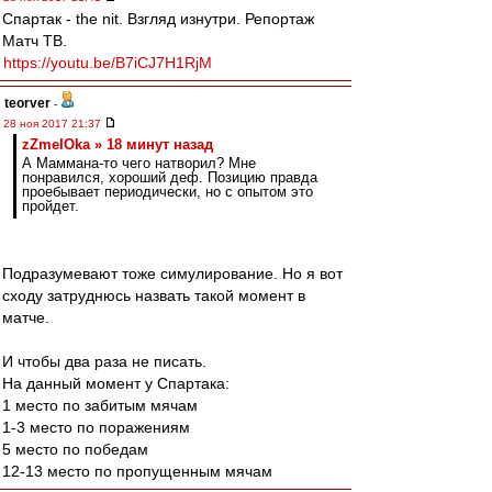
Спартак - the nit. Взгляд изнутри. Репортаж
Матч ТВ.
https://youtu.be/B7iCJ7H1RjM
teorver
-
28 ноя 2017 21:37
zZmeIOka » 18 минут назад
А Маммана-то чего натворил? Мне
понравился, хороший деф. Позицию правда
проебывает периодически, но с опытом это
пройдет.
Подразумевают тоже симулирование. Но я вот
сходу затруднюсь назвать такой момент в
матче.
И чтобы два раза не писать.
На данный момент у Спартака:
1 место по забитым мячам
1-3 место по поражениям
5 место по победам
12-13 место по пропущенным мячам