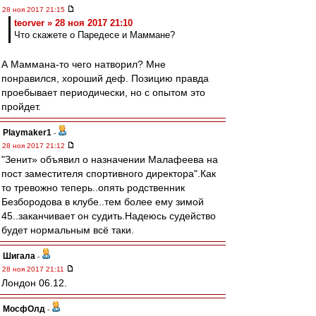
28 ноя 2017 21:15
teorver » 28 ноя 2017 21:10
Что скажете о Паредесе и Маммане?
А Маммана-то чего натворил? Мне
понравился, хороший деф. Позицию правда
проебывает периодически, но с опытом это
пройдет.
Playmaker1
-
28 ноя 2017 21:12
"Зенит» объявил о назначении Малафеева на
пост заместителя спортивного директора".Как
то тревожно теперь..опять родственник
Безбородова в клубе..тем более ему зимой
45..заканчивает он судить.Надеюсь судейство
будет нормальным всё таки.
Шигала
-
28 ноя 2017 21:11
Лондон 06.12.
МосфОлд
-