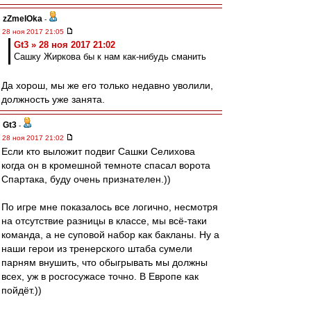
zZmeIOka
-
28 ноя 2017 21:05
Gt3 » 28 ноя 2017 21:02
Сашку Жиркова бы к нам как-нибудь сманить
Да хорош, мы же его только недавно уволили,
должность уже занята.
Gt3
-
28 ноя 2017 21:02
Если кто выложит подвиг Сашки Селихова
когда он в кромешной темноте спасал ворота
Спартака, буду очень признателен.))
По игре мне показалось все логично, несмотря
на отсутствие разницы в классе, мы всё-таки
команда, а не суповой набор как бакланы. Ну а
наши герои из тренерского штаба сумели
парням внушить, что обыгрывать мы должны
всех, уж в росгосужасе точно. В Европе как
пойдёт.))