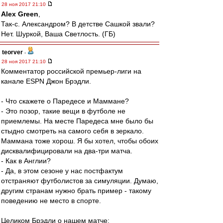
28 ноя 2017 21:10
Alex Green
,
Так-с. Александром? В детстве Сашкой звали?
Нет. Шуркой, Ваша Светлость. (ГБ)
teorver
-
28 ноя 2017 21:10
Комментатор российской премьер-лиги на
канале ESPN Джон Брэдли.
- Что скажете о Паредесе и Маммане?
- Это позор, такие вещи в футболе не
приемлемы. На месте Паредеса мне было бы
стыдно смотреть на самого себя в зеркало.
Маммана тоже хорош. Я бы хотел, чтобы обоих
дисквалифицировали на два-три матча.
- Как в Англии?
- Да, в этом сезоне у нас постфактум
отстраняют футболистов за симуляции. Думаю,
другим странам нужно брать пример - такому
поведению не место в спорте.
Целиком Брэдли о нашем матче: