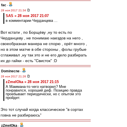
fac
-
28 ноя 2017 21:34
SAS » 28 ноя 2017 21:07
в комментарии Черданцева ...
Вот кстати , по Борщёву ,ну то есть по
Черданцеву , не понимаю наездов на него ,
своеобразная манера не спорю , орёт много ,
но в этом матче в обе стороны , фолы грубые
сглаживал ,ну так это и не его дело разбирать
их до гайки - есть "Свисток" :D
Dominecne
-
28 ноя 2017 21:26
zZmeIOka » 28 ноя 2017 21:15
А Маммана-то чего натворил? Мне
понравился, хороший деф. Позицию правда
проебывает периодически, но с опытом это
пройдет.
Это тот случай когда классическое "в сортах
говна не разбираюсь"
zZmeIOka
-