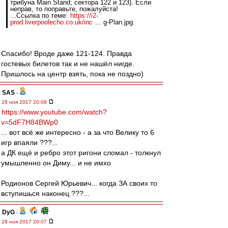
трибуна Main Stand; сектора 122 и 123). Если
неправ, то поправьте, пожалуйста!
...Ссылка по теме:
https://i2-
prod.liverpoolecho.co.uk/inc
... g-Plan.jpg.
Спасибо! Вроде даже 121-124. Правда
гостевых билетов так и не нашёл нигде.
Пришлось на центр взять, пока не поздно)
SAS
-
28 ноя 2017 20:08
https://www.youtube.com/watch?
v=5dF7H84BWp0
... вот всё же интересно - а за что Велику то 6
игр впаяли ???...
а ДК ещё и ребро этот ригони сломал - толкнул
умышленно он Диму... и не имхо
Родионов Сергей Юрьевич... когда ЗА своих то
вступишься наконец ???...
DyG
-
28 ноя 2017 20:07