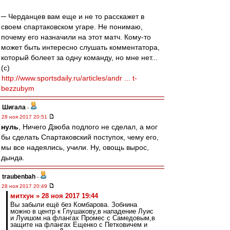
─ Черданцев вам еще и не то расскажет в
своем спартаковском угаре. Не понимаю,
почему его назначили на этот матч. Кому-то
может быть интересно слушать комментатора,
который болеет за одну команду, но мне нет...
(с)
http://www.sportsdaily.ru/articles/andr ... t-
bezzubym
Шигала
-
28 ноя 2017 20:51
нуль
, Ничего Дзюба подлого не сделал, а мог
бы сделать Спартаковский поступок, чему его,
мы все надеялись, учили. Ну, овощь вырос,
дында.
traubenbah
-
28 ноя 2017 20:49
митхун » 28 ноя 2017 19:44
Вы забыли ещё без Комбарова. Зобнина
можно в центр к Глушакову,в нападение Луис
и Луишом.на флангах Промес с Самедовым,в
защите на флангах Ещенко с Петковичем и