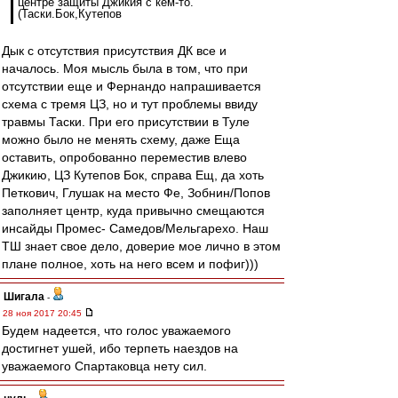
центре защиты Джикия с кем-то.
(Таски.Бок,Кутепов
Дык с отсутствия присутствия ДК все и
началось. Моя мысль была в том, что при
отсутствии еще и Фернандо напрашивается
схема с тремя ЦЗ, но и тут проблемы ввиду
травмы Таски. При его присутствии в Туле
можно было не менять схему, даже Еща
оставить, опробованно переместив влево
Джикию, ЦЗ Кутепов Бок, справа Ещ, да хоть
Петкович, Глушак на место Фе, Зобнин/Попов
заполняет центр, куда привычно смещаются
инсайды Промес- Самедов/Мельгарехо. Наш
ТШ знает свое дело, доверие мое лично в этом
плане полное, хоть на него всем и пофиг)))
Шигала
-
28 ноя 2017 20:45
Будем надеется, что голос уважаемого
достигнет ушей, ибо терпеть наездов на
уважаемого Спартаковца нету сил.