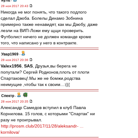
нуль
-
28 ноя 2017 20:43
Никогда не мог понять, что такого подлого
сделал Дзюба. Болелы Динамо Зобнина
примерно также ненавидят, как мы Дзюбу, даже
лезли на ВИП-Ложи ему щщи проверить.
Футболист ничего не должен команде кроме
того, что написано у него в контракте.
Увар1969
-
28 ноя 2017 20:36
Valex1956
,
SAS
, Друзья,вы берега не
попутали? Сергей Родионов,плоть от плоти
Спартаковец!.Мы же не бомжи,родства
неимущие ,чтобы так к своим...:(((
Спектр
-
28 ноя 2017 20:35
Александр Самедов вступил в клуб Павла
Корнилова. 15 голов, с которыми "Спартак" ни
разу не проигрывал.
http://prosm.club/2017/11/28/aleksandr- ...
kornilova/