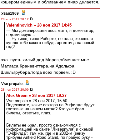
кошером единым и обливанием пиар делается.
Увар1969
-
28 ноя 2017 20:12
Valentinovich » 28 ноя 2017 14:45
— Мы доминировали весь матч, я доминатор,
я доминирую…
— Ну тише, тише Роберто, не плач, хочешь я
куплю тебе какого нибудь аргентица на новый
год?
аха. пусть хилый дед Мороз,обменяет мне
Матиаса Краневиттера,на Адольфа
Шикльгрубера.тогда всех порвём. :D
Vse propalo
-
28 ноя 2017 20:09
Alex Green » 28 ноя 2017 19:27
Vse propalo » 28 ноя 2017, 15:50
Подскажите, какие сектора на Энфилде будут
гостевые на нашем матче? Кто уже брал
билеты, ответьте, плиз.
Билеты не брал, просто ознакомился с
информацией на сайте "Ливерпуля" и схемой
"Энфилда": там же, где и в 2002-м (внизу
трибуны Anfield Road Stand, по правую руку -