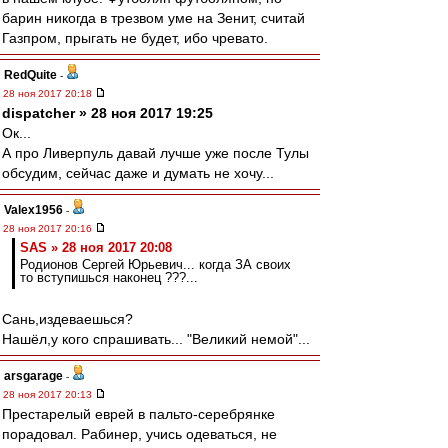
барин никогда в трезвом уме на Зенит, считай
Газпром, прыгать не будет, ибо чревато.
RedQuite
-
28 ноя 2017 20:18
dispatcher » 28 ноя 2017 19:25
Ок...
А про Ливерпуль давай лучше уже после Тулы
обсудим, сейчас даже и думать не хочу...
Valex1956
-
28 ноя 2017 20:16
SAS » 28 ноя 2017 20:08
Родионов Сергей Юрьевич... когда ЗА своих
то вступишься наконец ???...
Сань,издеваешься?
Нашёл,у кого спрашивать... "Великий немой"...
arsgarage
-
28 ноя 2017 20:13
Престарелый еврей в пальто-серебрянке
порадовал. Рабинер, учись одеваться, не