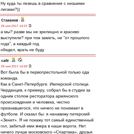
Ну куда ты лезешь в сравнение с низшими
лигами?))
Cтаканов
-
29 ноя 2017 14:07
а мы? разве мы не зрелищно и красиво
выступили? при том заметь, не "от прошлого
года", а каждый год.
обидел, врать не буду
cafir
-
29 ноя 2017 14:00
Вот была бы в первопрестольной только ода
команда.
Как в Санкт-Петербурге. Имперской столице.
Черданцев, к примеру, собрал бы в студии за
одним столом ресторатора армянского
происхождения и человека, честно
признавшегося, что ничего не понимает в
футболе. И сказал бы: я ненавижу питерский
«Зенит». Я не покажу тот самый единственный
гол, забитый ими вчера в наши ворота. Нет
ничего лучше московского «Спартака», друзья.