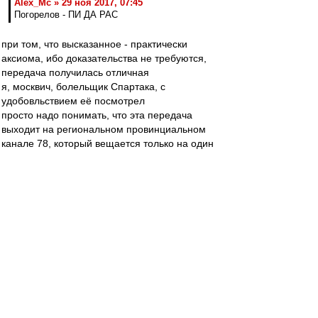
Alex_Mc » 29 ноя 2017, 07:45
Погорелов - ПИ ДА РАС
при том, что высказанное - практически
аксиома, ибо доказательства не требуются,
передача получилась отличная
я, москвич, болельщик Спартака, с
удобовльствием её посмотрел
просто надо понимать, что эта передача
выходит на региональном провинциальном
канале 78, который вещается только на один
областной центр (федерального подчинения),
и рассчитана на соответствующую аудиторию -
жителей этого провинциального города,
преимущественно болеющих за одну команду
из этого года (ярким светлым, но не очень
крупным, пятном среди которых [я говорю
только о футболе] являются представители
КБП)
в студии сильно выбивался только человек с
квадратной головой со светлыми волосами - от
откровенно тупил
зато был прекрасный гость - армянин,