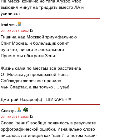
Не Месси конечно,но типа Агуэро.Чтоб
выходил минут на тридцать вместо ЛА и
усиливал.
irod sm
-
29 ноя 2017 14:42
Тишина над Москвой триумфальною
Спит Москва, и болельщик сопит
ну а что, ничего ж эпохального
Просто мы обыграли Зенит.
Жизнь сама по местам всё расставила
От Москвы до промерзшей Невы
Соблюдая железное правило
мы- Спартак, а вы только .... увы!
Дмитрий Назаров(с) - ШИКАРЕН!!!
Спектр
-
29 ноя 2017 14:33
Слово "зенит" вообще появилось в результате
орфографической ошибки. Изначально слово
писалось латиницей как "samt", а потом какой-