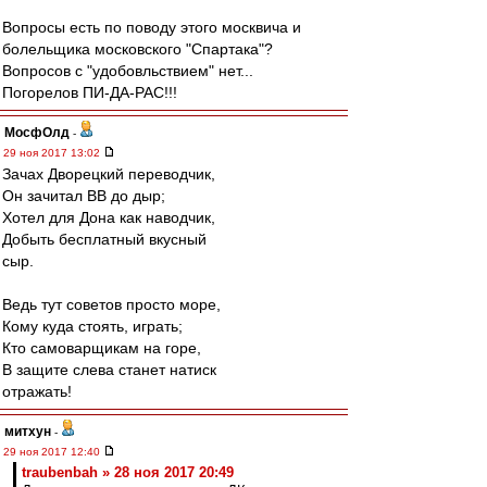
Вопросы есть по поводу этого москвича и
болельщика московского "Спартака"?
Вопросов с "удобовльствием" нет...
Погорелов ПИ-ДА-РАС!!!
МосфОлд
-
29 ноя 2017 13:02
Зачах Дворецкий переводчик,
Он зачитал ВВ до дыр;
Хотел для Дона как наводчик,
Добыть бесплатный вкусный
сыр.
Ведь тут советов просто море,
Кому куда стоять, играть;
Кто самоварщикам на горе,
В защите слева станет натиск
отражать!
митхун
-
29 ноя 2017 12:40
traubenbah » 28 ноя 2017 20:49