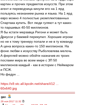
картин и прочих предметов искусств. При этом
агент и переводчица кинули его на 1 ярд
пользуясь незнанием рынка и языка. На 1 ярд
евро можно 4 полностью укомплектованных
Спартака купить. Вот люди гуляют а тут каких-
то паршивых 40-50 миллионов.
Я бы кстати мерзавца Ригони и может быть
Дриусси у бамжей перекупил. Хорошие игроки
но не к тому тренеру попали и не в ту команду.
А цена вопроса каких-то 150 миллионов. На
фоне любви к искусству Рыболовлева мелочь.
А ферплей можно обойти назначив их троих
послами мира во всем мире с ЗП 50
миллионов каждый - как в истории с Неймаром
и ПСЖ.
Но федун ...
https://s9.stc.all.kpcdn.net/share/i/12 ...
60x640.jpg
gav
-
29 ноя 2017 11:32