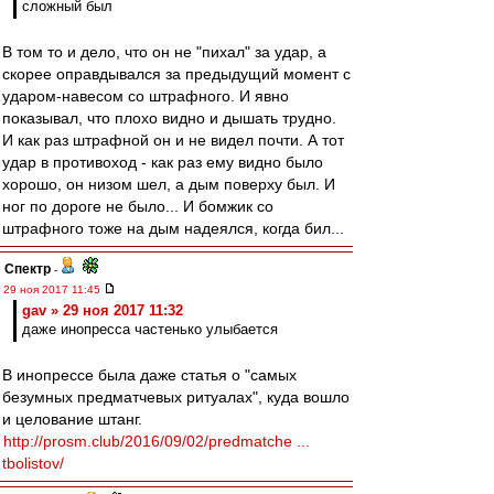
сложный был
В том то и дело, что он не "пихал" за удар, а
скорее оправдывался за предыдущий момент с
ударом-навесом со штрафного. И явно
показывал, что плохо видно и дышать трудно.
И как раз штрафной он и не видел почти. А тот
удар в противоход - как раз ему видно было
хорошо, он низом шел, а дым поверху был. И
ног по дороге не было... И бомжик со
штрафного тоже на дым надеялся, когда бил...
Спектр
-
29 ноя 2017 11:45
gav » 29 ноя 2017 11:32
даже инопресса частенько улыбается
В инопрессе была даже статья о "самых
безумных предматчевых ритуалах", куда вошло
и целование штанг.
http://prosm.club/2016/09/02/predmatche ...
tbolistov/