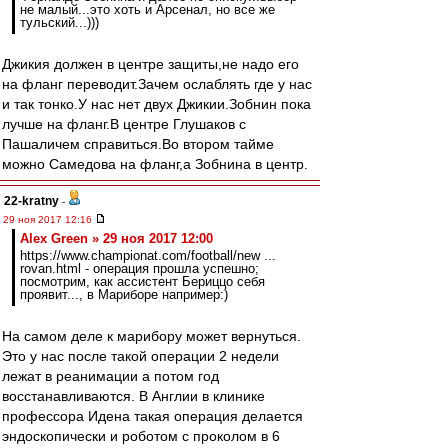
не малый...это хоть и Арсенал, но все же
тульский...)))
Джикия должен в центре защиты,не надо его
на фланг переводит.Зачем ослаблять где у нас
и так тонко.У нас нет двух Джикии.Зобнин пока
лучше на фланг.В центре Глушаков с
Пашаличем справиться.Во втором тайме
можно Самедова на фланг,а Зобнина в центр.
22-kratny
-
29 ноя 2017 12:16
Alex Green » 29 ноя 2017 12:00
https://www.championat.com/football/new ...
rovan.html - операция прошла успешно;
посмотрим, как ассистент Бериццо себя
проявит..., в Мариборе например:)
На самом деле к марибору может вернуться.
Это у нас после такой операции 2 недели
лежат в реанимации а потом год
восстанавливаются. В Англии в клинике
профессора Идена такая операция делается
эндоскопически и роботом с проколом в 6