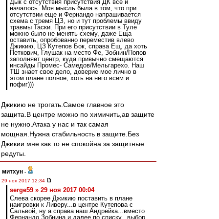
Дык с отсутствия присутствия ДК все и
началось. Моя мысль была в том, что при
отсутствии еще и Фернандо напрашивается
схема с тремя ЦЗ, но и тут проблемы ввиду
травмы Таски. При его присутствии в Туле
можно было не менять схему, даже Еща
оставить, опробованно переместив влево
Джикию, ЦЗ Кутепов Бок, справа Ещ, да хоть
Петкович, Глушак на место Фе, Зобнин/Попов
заполняет центр, куда привычно смещаются
инсайды Промес- Самедов/Мельгарехо. Наш
ТШ знает свое дело, доверие мое лично в
этом плане полное, хоть на него всем и
пофиг)))
Джикию не трогать.Самое главное это
защита.В центре можно по химичить,ав защите
не нужно.Атака у нас и так самая
мощная.Нужна стабильность в защите.Без
Джикии мне как то не спокойна за защитные
редуты.
митхун
-
29 ноя 2017 12:34
serge59 » 29 ноя 2017 00:04
Слева скорее Джикию поставить в плане
наигровки к Ливеру...в центре Кутепова с
Сальвой, ну а справа наш Андрейка...вместо
Фернандо Зобнина и далее по списку...выбор