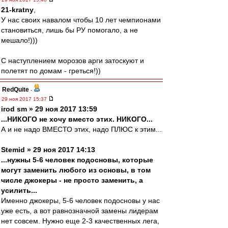
21-kratny
,
У нас своих навалом чтобы 10 лет чемпионами
становиться, лишь бы РУ помогало, а не
мешало!)))
С наступлением морозов арги затоскуют и
полетят по домам - греться!))
RedQuite
-
29 ноя 2017 15:37
irod sm » 29 ноя 2017 13:59
...НИКОГО не хочу вместо этих. НИКОГО...
А и не надо ВМЕСТО этих, надо ПЛЮС к этим...
Stemid » 29 ноя 2017 14:13
...нужны 5-6 человек подосновы, которые
могут заменить любого из основы, в том
числе джокеры - не просто заменить, а
усилить...
Именно джокеры, 5-6 человек подосновы у нас
уже есть, а вот равнозначной замены лидерам
нет совсем. Нужно еще 2-3 качественных лега,