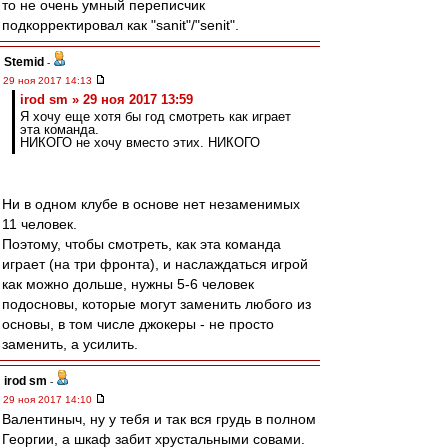
то не очень умный переписчик
подкорректировал как "sanit"/"senit".
Stemid
-
29 ноя 2017 14:13
irod sm » 29 ноя 2017 13:59
Я хочу еще хотя бы год смотреть как играет
эта команда.
НИКОГО не хочу вместо этих. НИКОГО
Ни в одном клубе в основе нет незаменимых
11 человек.
Поэтому, чтобы смотреть, как эта команда
играет (на три фронта), и наслаждаться игрой
как можно дольше, нужны 5-6 человек
подосновы, которые могут заменить любого из
основы, в том числе джокеры - не просто
заменить, а усилить.
irod sm
-
29 ноя 2017 14:10
Валентиныч, ну у тебя и так вся грудь в полном
Георгии, а шкаф забит хрустальными совами.