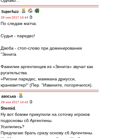
Однако...
Superfuzz
-
29 ноя 2017 14:44
По следам матча:
Судья - паредес!
Дзюба - стоп-слово при доминировании
"Зенита
Фамилии аргентинцев из «Зенита» звучат как
ругательства.
«Ригони паредес, маммана дриусси,
краневиттер!" (Пер. "Извините, погорячился).
авоська
-
29 ноя 2017 14:42
Stemid
,
Ну вот бомжи прикупили на соточку игроков
подосновы сб Аргентины.
Усилились?
Предлагаю брать сразу основу сб Аргентины.