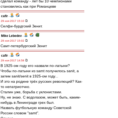
сделал команду - лет бы 10 чемпионами
становились как при Романцеве
cafir
-
29 ноя 2017 15:10
Селфи-бурдгский Зенит.
Mike Lebedev
-
29 ноя 2017 15:02
Самт-петербургский Зенит
cafir
-
29 ноя 2017 14:58
В 1925-ом году его назвали по-латыни?
Чтобы по-латыни из samt получилось sanit, а
затем sanit/senit в 1925-ом году...
И это на родине трёх русских революций? Как-
то непатриотчно.
Сталин уже, борьба с уклонистами.
Ну, не знаю. С водолазом, может быть, каким-
нибудь в Ленинграде грех был.
Назвать футбольную команду Советской
России словом "samt".