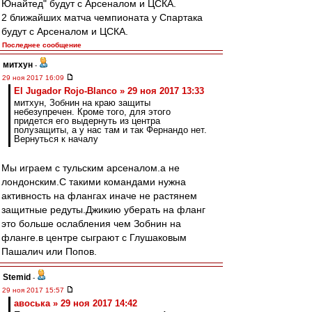
Юнайтед" будут с Арсеналом и ЦСКА.
2 ближайших матча чемпионата у Спартака
будут с Арсеналом и ЦСКА.
Последнее сообщение
митхун
-
29 ноя 2017 16:09
El Jugador Rojo-Blanco » 29 ноя 2017 13:33
митхун, Зобнин на краю защиты
небезупречен. Кроме того, для этого
придется его выдернуть из центра
полузащиты, а у нас там и так Фернандо нет.
Вернуться к началу
Мы играем с тульским арсеналом.а не
лондонским.С такими командами нужна
активность на флангах иначе не растянем
защитные редуты.Джикию уберать на фланг
это больше ослабления чем Зобнин на
фланге.в центре сыграют с Глушаковым
Пашалич или Попов.
Stemid
-
29 ноя 2017 15:57
авоська » 29 ноя 2017 14:42