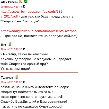
Alex Green
-
29 ноя 2017 11:44
http://assets.lfcimages.com/uploads/592 ...
y_2017.pdf
- для тех, кто будет поддерживать
"Спартак" на "Энфилде".
https://3ddigitalvenue.com/3dmap/clients/liverpool
/
- для вас же, посмотрите на поле уже сейчас:)
flint
-
29 ноя 2017 11:38
21-kratny
, такой ты классный.
Хочешь, договорюсь с Федуном, он продаст
тебе Спартак за сраный ярд?
Ух, заживем тогда!
Тулячок
-
29 ноя 2017 11:38
Какая же наша книга интелегентная :oops:
сходил тут посмотреть что за зия
такая,противно,хочется руки мыть :evil:
Спасибо Вам,Виталий и Вам сокнижники!
пысы:Тулу не сцать,все будет хорошо!