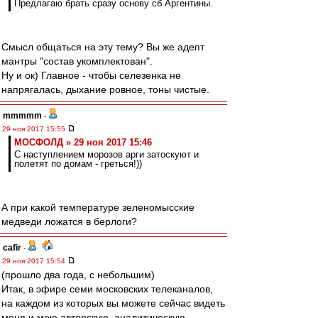
Предлагаю брать сразу основу сб Аргентины.
Смысл общаться на эту тему? Вы же адепт
мантры "состав укомплектован".
Ну и ок) Главное - чтобы селезенка не
напрягалась, дыхание ровное, тоны чистые.
mmmmm
-
29 ноя 2017 15:55
МОСФОЛД » 29 ноя 2017 15:46
С наступлением морозов арги затоскуют и
полетят по домам - греться!))
А при какой температуре зеленомысские
медведи ложатся в берлоги?
cafir
-
29 ноя 2017 15:54
(прошло два года, с небольшим)
Итак, в эфире семи московских телеканалов,
на каждом из которых вы можете сейчас видеть
меня и мою авторскую, аналитическую