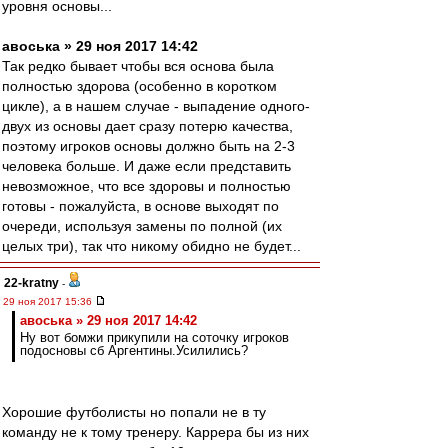
уровня основы...
авоська » 29 ноя 2017 14:42
Так редко бывает чтобы вся основа была
полностью здорова (особенно в коротком
цикле), а в нашем случае - выпадение одного-
двух из основы дает сразу потерю качества,
поэтому игроков основы должно быть на 2-3
человека больше. И даже если представить
невозможное, что все здоровы и полностью
готовы - пожалуйста, в основе выходят по
очереди, используя замены по полной (их
целых три), так что никому обидно не будет...
22-kratny
-
29 ноя 2017 15:36
авоська » 29 ноя 2017 14:42
Ну вот бомжи прикупили на соточку игроков
подосновы сб Аргентины.Усилились?
Хорошие футболисты но попали не в ту
команду не к тому тренеру. Каррера бы из них