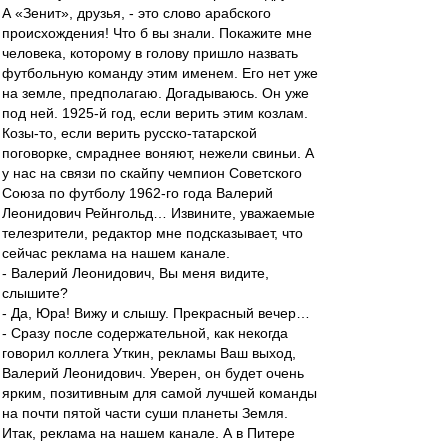
А «Зенит», друзья, - это слово арабского
происхождения! Что б вы знали. Покажите мне
человека, которому в голову пришло назвать
футбольную команду этим именем. Его нет уже
на земле, предполагаю. Догадываюсь. Он уже
под ней. 1925-й год, если верить этим козлам.
Козы-то, если верить русско-татарской
поговорке, смраднее воняют, нежели свиньи. А
у нас на связи по скайпу чемпион Советского
Союза по футболу 1962-го года Валерий
Леонидович Рейнгольд… Извините, уважаемые
телезрители, редактор мне подсказывает, что
сейчас реклама на нашем канале.
- Валерий Леонидович, Вы меня видите,
слышите?
- Да, Юра! Вижу и слышу. Прекрасный вечер…
- Сразу после содержательной, как некогда
говорил коллега Уткин, рекламы Ваш выход,
Валерий Леонидович. Уверен, он будет очень
ярким, позитивным для самой лучшей команды
на почти пятой части суши планеты Земля.
Итак, реклама на нашем канале. А в Питере