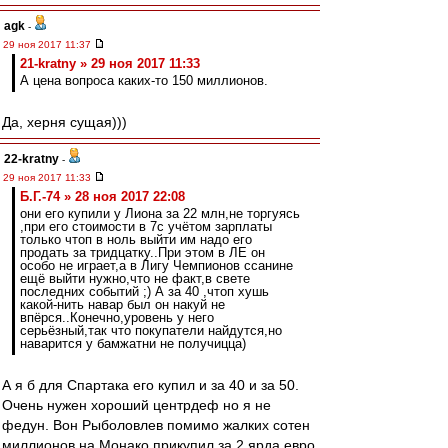
agk
-
29 ноя 2017 11:37
21-kratny » 29 ноя 2017 11:33
А цена вопроса каких-то 150 миллионов.
Да, херня сущая)))
22-kratny
-
29 ноя 2017 11:33
Б.Г.-74 » 28 ноя 2017 22:08
они его купили у Лиона за 22 млн,не торгуясь
,при его стоимости в 7с учётом зарплаты
только чтоп в ноль выйти им надо его
продать за тридцатку..При этом в ЛЕ он
особо не играет,а в Лигу Чемпионов ссанине
ещё выйти нужно,что не факт,в свете
последних событий ;) А за 40 ,чтоп хушь
какой-нить навар был он накуй не
впёрся..Конечно,уровень у него
серьёзный,так что покупатели найдутся,но
наварится у бамжатни не получицца)
А я б для Спартака его купил и за 40 и за 50.
Очень нужен хороший центрдеф но я не
федун. Вон Рыболовлев помимо жалких сотен
миллионов на Монако прикупил за 2 ярда евро