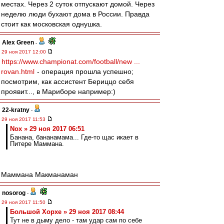
местах. Через 2 суток отпускают домой. Через
неделю люди бухают дома в России. Правда
стоит как московская однушка.
Alex Green
-
29 ноя 2017 12:00
https://www.championat.com/football/new ...
rovan.html
- операция прошла успешно;
посмотрим, как ассистент Бериццо себя
проявит..., в Мариборе например:)
22-kratny
-
29 ноя 2017 11:53
Nox » 29 ноя 2017 06:51
Банана, бананамама... Где-то щас икает в
Питере Маммана.
Маммана Макманаман
nosorog
-
29 ноя 2017 11:50
Большой Хорхе » 29 ноя 2017 08:44
Тут не в дыму дело - там удар сам по себе