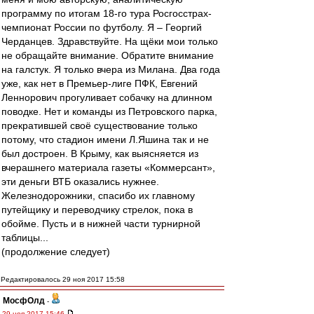
программу по итогам 18-го тура Росгосстрах-
чемпионат России по футболу. Я – Георгий
Черданцев. Здравствуйте. На щёки мои только
не обращайте внимание. Обратите внимание
на галстук. Я только вчера из Милана. Два года
уже, как нет в Премьер-лиге ПФК, Евгений
Леннорович прогуливает собачку на длинном
поводке. Нет и команды из Петровского парка,
прекратившей своё существование только
потому, что стадион имени Л.Яшина так и не
был достроен. В Крыму, как выясняется из
вчерашнего материала газеты «Коммерсант»,
эти деньги ВТБ оказались нужнее.
Железнодорожники, спасибо их главному
путейщику и переводчику стрелок, пока в
обойме. Пусть и в нижней части турнирной
таблицы...
(продолжение следует)
Редактировалось 29 ноя 2017 15:58
МосфОлд
-
29 ноя 2017 15:46