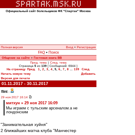
Официальный сайт болельщиков ФК "Спартак" Москва
Полная версия
Вход
•
Регистрация
FAQ
•
Поиск
Общение на сайте
Гостевая книга ВВ
»
Пред. тема
|
След. тема
Страница
5
из
139
[ Сообщений: 6944 ]
На страницу
Пред.
1
,
2
,
3
,
4
,
5
,
6
,
7
,
8
...
139
След.
Начать новую тему
Добавить
Версия для печати
01.11.2017 - 30.11.2017
flint
-
29 ноя 2017 16:14
митхун » 29 ноя 2017 16:09
Мы играем с тульским арсеналом.а не
лондонским
"Занимательная хуйня"
2 ближайших матча клуба "Манчестер