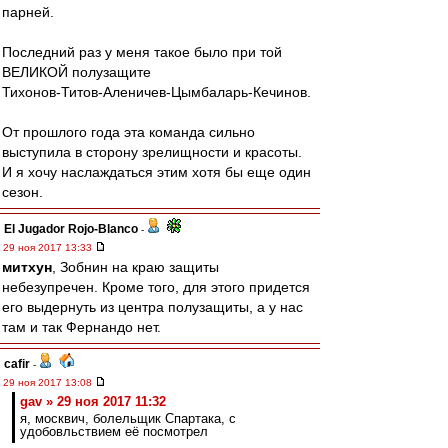
парней.
Последний раз у меня такое было при той
ВЕЛИКОЙ полузащите
Тихонов-Титов-Аленичев-Цымбаларь-Кечинов.
От прошлого года эта команда сильно
выступила в сторону зрелищности и красоты.
И я хочу наслаждаться этим хотя бы еще один
сезон.
El Jugador Rojo-Blanco
-
29 ноя 2017 13:33
митхун
, Зобнин на краю защиты
небезупречен. Кроме того, для этого придется
его выдернуть из центра полузащиты, а у нас
там и так Фернандо нет.
cafir
-
29 ноя 2017 13:08
gav » 29 ноя 2017 11:32
я, москвич, болельщик Спартака, с
удобовльствием её посмотрел