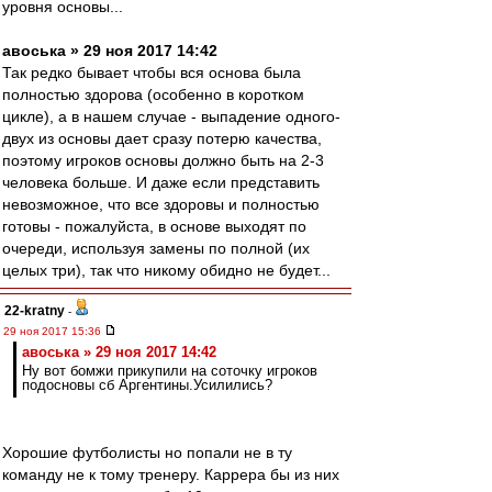
уровня основы...
авоська » 29 ноя 2017 14:42
Так редко бывает чтобы вся основа была
полностью здорова (особенно в коротком
цикле), а в нашем случае - выпадение одного-
двух из основы дает сразу потерю качества,
поэтому игроков основы должно быть на 2-3
человека больше. И даже если представить
невозможное, что все здоровы и полностью
готовы - пожалуйста, в основе выходят по
очереди, используя замены по полной (их
целых три), так что никому обидно не будет...
22-kratny
-
29 ноя 2017 15:36
авоська » 29 ноя 2017 14:42
Ну вот бомжи прикупили на соточку игроков
подосновы сб Аргентины.Усилились?
Хорошие футболисты но попали не в ту
команду не к тому тренеру. Каррера бы из них