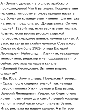
А «Зенит», друзья, - это слово арабского
происхождения! Что б вы знали. Покажите мне
человека, которому в голову пришло назвать
футбольную команду этим именем. Его нет уже
на земле, предполагаю. Догадываюсь. Он уже
под ней. 1925-й год, если верить этим козлам.
Козы-то, если верить русско-татарской
поговорке, смраднее воняют, нежели свиньи. А
у нас на связи по скайпу чемпион Советского
Союза по футболу 1962-го года Валерий
Леонидович Рейнгольд… Извините, уважаемые
телезрители, редактор мне подсказывает, что
сейчас реклама на нашем канале.
- Валерий Леонидович, Вы меня видите,
слышите?
- Да, Юра! Вижу и слышу. Прекрасный вечер…
- Сразу после содержательной, как некогда
говорил коллега Уткин, рекламы Ваш выход,
Валерий Леонидович. Уверен, он будет очень
ярким, позитивным для самой лучшей команды
на почти пятой части суши планеты Земля.
Итак, реклама на нашем канале. А в Питере