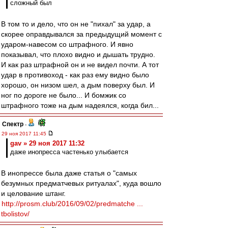
сложный был
В том то и дело, что он не "пихал" за удар, а
скорее оправдывался за предыдущий момент с
ударом-навесом со штрафного. И явно
показывал, что плохо видно и дышать трудно.
И как раз штрафной он и не видел почти. А тот
удар в противоход - как раз ему видно было
хорошо, он низом шел, а дым поверху был. И
ног по дороге не было... И бомжик со
штрафного тоже на дым надеялся, когда бил...
Спектр
-
29 ноя 2017 11:45
gav » 29 ноя 2017 11:32
даже инопресса частенько улыбается
В инопрессе была даже статья о "самых
безумных предматчевых ритуалах", куда вошло
и целование штанг.
http://prosm.club/2016/09/02/predmatche ...
tbolistov/