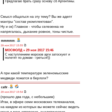
Предлагаю брать сразу основу сб Аргентины.
Смысл общаться на эту тему? Вы же адепт
мантры "состав укомплектован".
Ну и ок) Главное - чтобы селезенка не
напрягалась, дыхание ровное, тоны чистые.
mmmmm
-
29 ноя 2017 15:55
МОСФОЛД » 29 ноя 2017 15:46
С наступлением морозов арги затоскуют и
полетят по домам - греться!))
А при какой температуре зеленомысские
медведи ложатся в берлоги?
cafir
-
29 ноя 2017 15:54
(прошло два года, с небольшим)
Итак, в эфире семи московских телеканалов,
на каждом из которых вы можете сейчас видеть
меня и мою авторскую, аналитическую