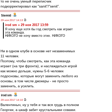
то не очень умный переписчик
подкорректировал как "sanit"/"senit".
Stemid
-
29 ноя 2017 14:13
irod sm » 29 ноя 2017 13:59
Я хочу еще хотя бы год смотреть как играет
эта команда.
НИКОГО не хочу вместо этих. НИКОГО
Ни в одном клубе в основе нет незаменимых
11 человек.
Поэтому, чтобы смотреть, как эта команда
играет (на три фронта), и наслаждаться игрой
как можно дольше, нужны 5-6 человек
подосновы, которые могут заменить любого из
основы, в том числе джокеры - не просто
заменить, а усилить.
irod sm
-
29 ноя 2017 14:10
Валентиныч, ну у тебя и так вся грудь в полном
Георгии, а шкаф забит хрустальными совами.