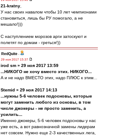
21-kratny
,
У нас своих навалом чтобы 10 лет чемпионами
становиться, лишь бы РУ помогало, а не
мешало!)))
С наступлением морозов арги затоскуют и
полетят по домам - греться!))
RedQuite
-
29 ноя 2017 15:37
irod sm » 29 ноя 2017 13:59
...НИКОГО не хочу вместо этих. НИКОГО...
А и не надо ВМЕСТО этих, надо ПЛЮС к этим...
Stemid » 29 ноя 2017 14:13
...нужны 5-6 человек подосновы, которые
могут заменить любого из основы, в том
числе джокеры - не просто заменить, а
усилить...
Именно джокеры, 5-6 человек подосновы у нас
уже есть, а вот равнозначной замены лидерам
нет совсем. Нужно еще 2-3 качественных лега,