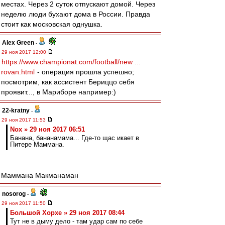
местах. Через 2 суток отпускают домой. Через
неделю люди бухают дома в России. Правда
стоит как московская однушка.
Alex Green
-
29 ноя 2017 12:00
https://www.championat.com/football/new ...
rovan.html
- операция прошла успешно;
посмотрим, как ассистент Бериццо себя
проявит..., в Мариборе например:)
22-kratny
-
29 ноя 2017 11:53
Nox » 29 ноя 2017 06:51
Банана, бананамама... Где-то щас икает в
Питере Маммана.
Маммана Макманаман
nosorog
-
29 ноя 2017 11:50
Большой Хорхе » 29 ноя 2017 08:44
Тут не в дыму дело - там удар сам по себе