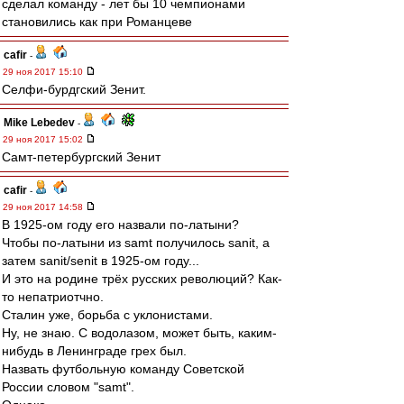
сделал команду - лет бы 10 чемпионами
становились как при Романцеве
cafir
-
29 ноя 2017 15:10
Селфи-бурдгский Зенит.
Mike Lebedev
-
29 ноя 2017 15:02
Самт-петербургский Зенит
cafir
-
29 ноя 2017 14:58
В 1925-ом году его назвали по-латыни?
Чтобы по-латыни из samt получилось sanit, а
затем sanit/senit в 1925-ом году...
И это на родине трёх русских революций? Как-
то непатриотчно.
Сталин уже, борьба с уклонистами.
Ну, не знаю. С водолазом, может быть, каким-
нибудь в Ленинграде грех был.
Назвать футбольную команду Советской
России словом "samt".