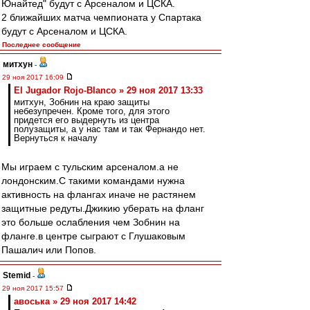
Юнайтед" будут с Арсеналом и ЦСКА.
2 ближайших матча чемпионата у Спартака
будут с Арсеналом и ЦСКА.
Последнее сообщение
митхун
-
29 ноя 2017 16:09
El Jugador Rojo-Blanco » 29 ноя 2017 13:33
митхун, Зобнин на краю защиты
небезупречен. Кроме того, для этого
придется его выдернуть из центра
полузащиты, а у нас там и так Фернандо нет.
Вернуться к началу
Мы играем с тульским арсеналом.а не
лондонским.С такими командами нужна
активность на флангах иначе не растянем
защитные редуты.Джикию уберать на фланг
это больше ослабления чем Зобнин на
фланге.в центре сыграют с Глушаковым
Пашалич или Попов.
Stemid
-
29 ноя 2017 15:57
авоська » 29 ноя 2017 14:42