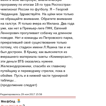
программу по итогам 18-го тура Росгосстрах-
чемпионат России по футболу. Я – Георгий
Черданцев. Здравствуйте. На щёки мои только
не обращайте внимание. Обратите внимание
на галстук. Я только вчера из Милана. Два года
уже, как нет в Премьер-лиге ПФК, Евгений
Леннорович прогуливает собачку на длинном
поводке. Нет и команды из Петровского парка,
прекратившей своё существование только
потому, что стадион имени Л.Яшина так и не
был достроен. В Крыму, как выясняется из
вчерашнего материала газеты «Коммерсант»,
эти деньги ВТБ оказались нужнее.
Железнодорожники, спасибо их главному
путейщику и переводчику стрелок, пока в
обойме. Пусть и в нижней части турнирной
таблицы...
(продолжение следует)
Редактировалось 29 ноя 2017 15:58
МосфОлд
-
29 ноя 2017 15:46