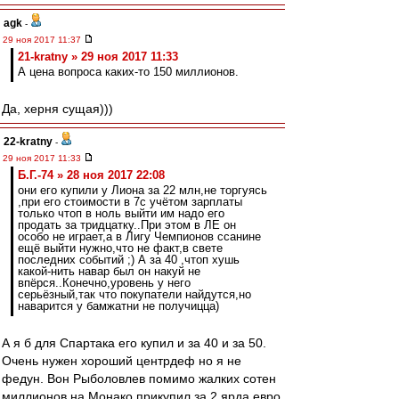
agk
-
29 ноя 2017 11:37
21-kratny » 29 ноя 2017 11:33
А цена вопроса каких-то 150 миллионов.
Да, херня сущая)))
22-kratny
-
29 ноя 2017 11:33
Б.Г.-74 » 28 ноя 2017 22:08
они его купили у Лиона за 22 млн,не торгуясь
,при его стоимости в 7с учётом зарплаты
только чтоп в ноль выйти им надо его
продать за тридцатку..При этом в ЛЕ он
особо не играет,а в Лигу Чемпионов ссанине
ещё выйти нужно,что не факт,в свете
последних событий ;) А за 40 ,чтоп хушь
какой-нить навар был он накуй не
впёрся..Конечно,уровень у него
серьёзный,так что покупатели найдутся,но
наварится у бамжатни не получицца)
А я б для Спартака его купил и за 40 и за 50.
Очень нужен хороший центрдеф но я не
федун. Вон Рыболовлев помимо жалких сотен
миллионов на Монако прикупил за 2 ярда евро