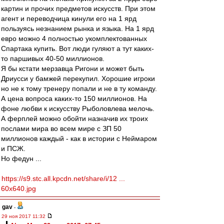
картин и прочих предметов искусств. При этом
агент и переводчица кинули его на 1 ярд
пользуясь незнанием рынка и языка. На 1 ярд
евро можно 4 полностью укомплектованных
Спартака купить. Вот люди гуляют а тут каких-
то паршивых 40-50 миллионов.
Я бы кстати мерзавца Ригони и может быть
Дриусси у бамжей перекупил. Хорошие игроки
но не к тому тренеру попали и не в ту команду.
А цена вопроса каких-то 150 миллионов. На
фоне любви к искусству Рыболовлева мелочь.
А ферплей можно обойти назначив их троих
послами мира во всем мире с ЗП 50
миллионов каждый - как в истории с Неймаром
и ПСЖ.
Но федун ...
https://s9.stc.all.kpcdn.net/share/i/12 ...
60x640.jpg
gav
-
29 ноя 2017 11:32