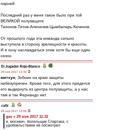
парней.
Последний раз у меня такое было при той
ВЕЛИКОЙ полузащите
Тихонов-Титов-Аленичев-Цымбаларь-Кечинов.
От прошлого года эта команда сильно
выступила в сторону зрелищности и красоты.
И я хочу наслаждаться этим хотя бы еще один
сезон.
El Jugador Rojo-Blanco
-
29 ноя 2017 13:33
митхун
, Зобнин на краю защиты
небезупречен. Кроме того, для этого придется
его выдернуть из центра полузащиты, а у нас
там и так Фернандо нет.
cafir
-
29 ноя 2017 13:08
gav » 29 ноя 2017 11:32
я, москвич, болельщик Спартака, с
удобовльствием её посмотрел