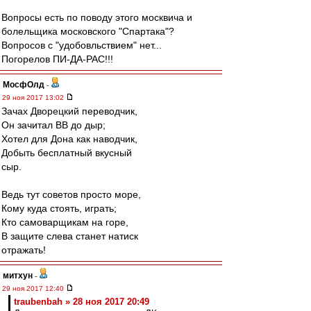
Вопросы есть по поводу этого москвича и
болельщика московского "Спартака"?
Вопросов с "удобовльствием" нет...
Погорелов ПИ-ДА-РАС!!!
МосфОлд
-
29 ноя 2017 13:02
Зачах Дворецкий переводчик,
Он зачитал ВВ до дыр;
Хотел для Дона как наводчик,
Добыть бесплатный вкусный
сыр.
Ведь тут советов просто море,
Кому куда стоять, играть;
Кто самоварщикам на горе,
В защите слева станет натиск
отражать!
митхун
-
29 ноя 2017 12:40
traubenbah » 28 ноя 2017 20:49