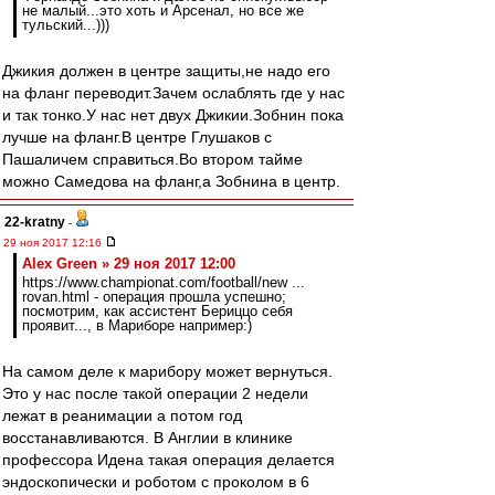
не малый...это хоть и Арсенал, но все же
тульский...)))
Джикия должен в центре защиты,не надо его
на фланг переводит.Зачем ослаблять где у нас
и так тонко.У нас нет двух Джикии.Зобнин пока
лучше на фланг.В центре Глушаков с
Пашаличем справиться.Во втором тайме
можно Самедова на фланг,а Зобнина в центр.
22-kratny
-
29 ноя 2017 12:16
Alex Green » 29 ноя 2017 12:00
https://www.championat.com/football/new ...
rovan.html - операция прошла успешно;
посмотрим, как ассистент Бериццо себя
проявит..., в Мариборе например:)
На самом деле к марибору может вернуться.
Это у нас после такой операции 2 недели
лежат в реанимации а потом год
восстанавливаются. В Англии в клинике
профессора Идена такая операция делается
эндоскопически и роботом с проколом в 6