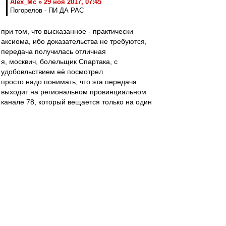
Alex_Mc » 29 ноя 2017, 07:45
Погорелов - ПИ ДА РАС
при том, что высказанное - практически
аксиома, ибо доказательства не требуются,
передача получилась отличная
я, москвич, болельщик Спартака, с
удобовльствием её посмотрел
просто надо понимать, что эта передача
выходит на региональном провинциальном
канале 78, который вещается только на один
областной центр (федерального подчинения),
и рассчитана на соответствующую аудиторию -
жителей этого провинциального города,
преимущественно болеющих за одну команду
из этого года (ярким светлым, но не очень
крупным, пятном среди которых [я говорю
только о футболе] являются представители
КБП)
в студии сильно выбивался только человек с
квадратной головой со светлыми волосами - от
откровенно тупил
зато был прекрасный гость - армянин,