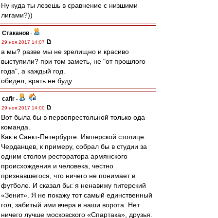
Ну куда ты лезешь в сравнение с низшими
лигами?))
Cтаканов
-
29 ноя 2017 14:07
а мы? разве мы не зрелищно и красиво
выступили? при том заметь, не "от прошлого
года", а каждый год.
обидел, врать не буду
cafir
-
29 ноя 2017 14:00
Вот была бы в первопрестольной только ода
команда.
Как в Санкт-Петербурге. Имперской столице.
Черданцев, к примеру, собрал бы в студии за
одним столом ресторатора армянского
происхождения и человека, честно
признавшегося, что ничего не понимает в
футболе. И сказал бы: я ненавижу питерский
«Зенит». Я не покажу тот самый единственный
гол, забитый ими вчера в наши ворота. Нет
ничего лучше московского «Спартака», друзья.