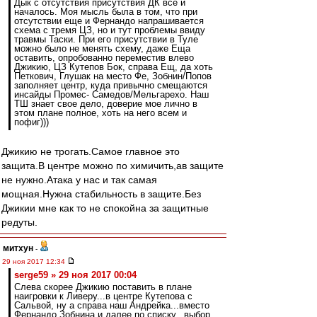
Дык с отсутствия присутствия ДК все и
началось. Моя мысль была в том, что при
отсутствии еще и Фернандо напрашивается
схема с тремя ЦЗ, но и тут проблемы ввиду
травмы Таски. При его присутствии в Туле
можно было не менять схему, даже Еща
оставить, опробованно переместив влево
Джикию, ЦЗ Кутепов Бок, справа Ещ, да хоть
Петкович, Глушак на место Фе, Зобнин/Попов
заполняет центр, куда привычно смещаются
инсайды Промес- Самедов/Мельгарехо. Наш
ТШ знает свое дело, доверие мое лично в
этом плане полное, хоть на него всем и
пофиг)))
Джикию не трогать.Самое главное это
защита.В центре можно по химичить,ав защите
не нужно.Атака у нас и так самая
мощная.Нужна стабильность в защите.Без
Джикии мне как то не спокойна за защитные
редуты.
митхун
-
29 ноя 2017 12:34
serge59 » 29 ноя 2017 00:04
Слева скорее Джикию поставить в плане
наигровки к Ливеру...в центре Кутепова с
Сальвой, ну а справа наш Андрейка...вместо
Фернандо Зобнина и далее по списку...выбор