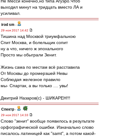
Не Месси конечно,но типа Агуэро.Чтоб
выходил минут на тридцать вместо ЛА и
усиливал.
irod sm
-
29 ноя 2017 14:42
Тишина над Москвой триумфальною
Спит Москва, и болельщик сопит
ну а что, ничего ж эпохального
Просто мы обыграли Зенит.
Жизнь сама по местам всё расставила
От Москвы до промерзшей Невы
Соблюдая железное правило
мы- Спартак, а вы только .... увы!
Дмитрий Назаров(с) - ШИКАРЕН!!!
Спектр
-
29 ноя 2017 14:33
Слово "зенит" вообще появилось в результате
орфографической ошибки. Изначально слово
писалось латиницей как "samt", а потом какой-