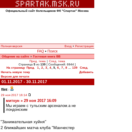
Официальный сайт болельщиков ФК "Спартак" Москва
Полная версия
Вход
•
Регистрация
FAQ
•
Поиск
Общение на сайте
Гостевая книга ВВ
»
Пред. тема
|
След. тема
Страница
5
из
139
[ Сообщений: 6944 ]
На страницу
Пред.
1
,
2
,
3
,
4
,
5
,
6
,
7
,
8
...
139
След.
Начать новую тему
Добавить
Версия для печати
01.11.2017 - 30.11.2017
flint
-
29 ноя 2017 16:14
митхун » 29 ноя 2017 16:09
Мы играем с тульским арсеналом.а не
лондонским
"Занимательная хуйня"
2 ближайших матча клуба "Манчестер