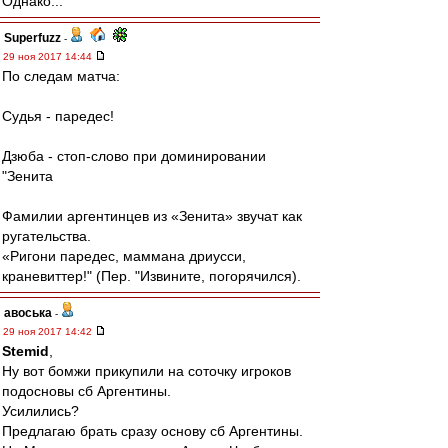
Однако...
Superfuzz
-
29 ноя 2017 14:44
По следам матча:
Судья - паредес!
Дзюба - стоп-слово при доминировании
"Зенита
Фамилии аргентинцев из «Зенита» звучат как
ругательства.
«Ригони паредес, маммана дриусси,
краневиттер!" (Пер. "Извините, погорячился).
авоська
-
29 ноя 2017 14:42
Stemid
,
Ну вот бомжи прикупили на соточку игроков
подосновы сб Аргентины.
Усилились?
Предлагаю брать сразу основу сб Аргентины.