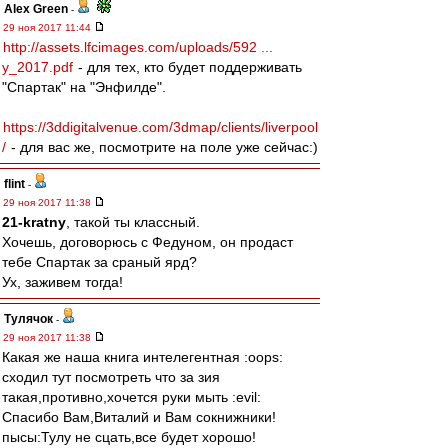
Alex Green
-
29 ноя 2017 11:44
http://assets.lfcimages.com/uploads/592 ...
y_2017.pdf
- для тех, кто будет поддерживать
"Спартак" на "Энфилде".
https://3ddigitalvenue.com/3dmap/clients/liverpool
/
- для вас же, посмотрите на поле уже сейчас:)
flint
-
29 ноя 2017 11:38
21-kratny
, такой ты классный.
Хочешь, договорюсь с Федуном, он продаст
тебе Спартак за сраный ярд?
Ух, заживем тогда!
Тулячок
-
29 ноя 2017 11:38
Какая же наша книга интелегентная :oops:
сходил тут посмотреть что за зия
такая,противно,хочется руки мыть :evil:
Спасибо Вам,Виталий и Вам сокнижники!
пысы:Тулу не сцать,все будет хорошо!