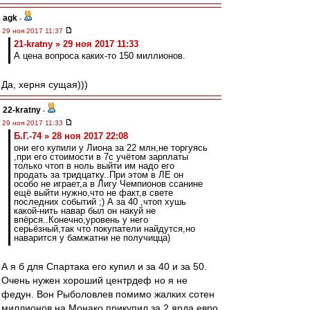
agk
-
29 ноя 2017 11:37
21-kratny » 29 ноя 2017 11:33
А цена вопроса каких-то 150 миллионов.
Да, херня сущая)))
22-kratny
-
29 ноя 2017 11:33
Б.Г.-74 » 28 ноя 2017 22:08
они его купили у Лиона за 22 млн,не торгуясь
,при его стоимости в 7с учётом зарплаты
только чтоп в ноль выйти им надо его
продать за тридцатку..При этом в ЛЕ он
особо не играет,а в Лигу Чемпионов ссанине
ещё выйти нужно,что не факт,в свете
последних событий ;) А за 40 ,чтоп хушь
какой-нить навар был он накуй не
впёрся..Конечно,уровень у него
серьёзный,так что покупатели найдутся,но
наварится у бамжатни не получицца)
А я б для Спартака его купил и за 40 и за 50.
Очень нужен хороший центрдеф но я не
федун. Вон Рыболовлев помимо жалких сотен
миллионов на Монако прикупил за 2 ярда евро