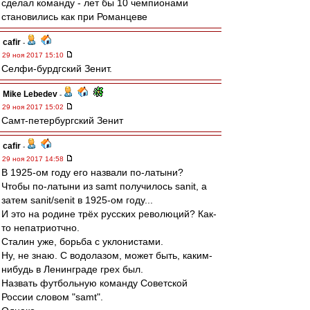
сделал команду - лет бы 10 чемпионами
становились как при Романцеве
cafir
-
29 ноя 2017 15:10
Селфи-бурдгский Зенит.
Mike Lebedev
-
29 ноя 2017 15:02
Самт-петербургский Зенит
cafir
-
29 ноя 2017 14:58
В 1925-ом году его назвали по-латыни?
Чтобы по-латыни из samt получилось sanit, а
затем sanit/senit в 1925-ом году...
И это на родине трёх русских революций? Как-
то непатриотчно.
Сталин уже, борьба с уклонистами.
Ну, не знаю. С водолазом, может быть, каким-
нибудь в Ленинграде грех был.
Назвать футбольную команду Советской
России словом "samt".