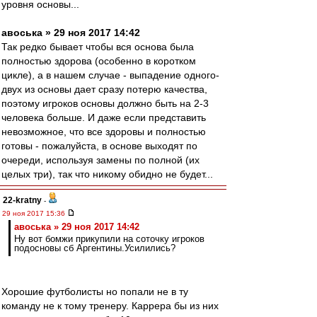
уровня основы...
авоська » 29 ноя 2017 14:42
Так редко бывает чтобы вся основа была
полностью здорова (особенно в коротком
цикле), а в нашем случае - выпадение одного-
двух из основы дает сразу потерю качества,
поэтому игроков основы должно быть на 2-3
человека больше. И даже если представить
невозможное, что все здоровы и полностью
готовы - пожалуйста, в основе выходят по
очереди, используя замены по полной (их
целых три), так что никому обидно не будет...
22-kratny
-
29 ноя 2017 15:36
авоська » 29 ноя 2017 14:42
Ну вот бомжи прикупили на соточку игроков
подосновы сб Аргентины.Усилились?
Хорошие футболисты но попали не в ту
команду не к тому тренеру. Каррера бы из них