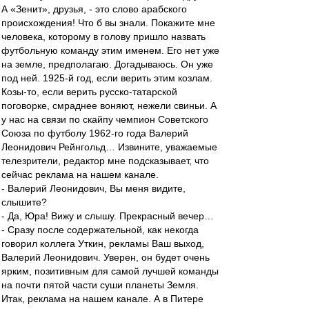
А «Зенит», друзья, - это слово арабского
происхождения! Что б вы знали. Покажите мне
человека, которому в голову пришло назвать
футбольную команду этим именем. Его нет уже
на земле, предполагаю. Догадываюсь. Он уже
под ней. 1925-й год, если верить этим козлам.
Козы-то, если верить русско-татарской
поговорке, смраднее воняют, нежели свиньи. А
у нас на связи по скайпу чемпион Советского
Союза по футболу 1962-го года Валерий
Леонидович Рейнгольд… Извините, уважаемые
телезрители, редактор мне подсказывает, что
сейчас реклама на нашем канале.
- Валерий Леонидович, Вы меня видите,
слышите?
- Да, Юра! Вижу и слышу. Прекрасный вечер…
- Сразу после содержательной, как некогда
говорил коллега Уткин, рекламы Ваш выход,
Валерий Леонидович. Уверен, он будет очень
ярким, позитивным для самой лучшей команды
на почти пятой части суши планеты Земля.
Итак, реклама на нашем канале. А в Питере