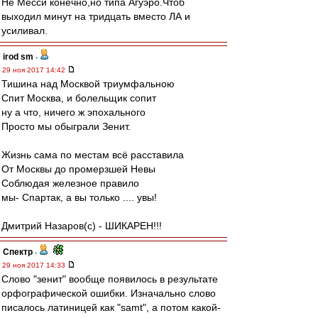
Не Месси конечно,но типа Агуэро.Чтоб
выходил минут на тридцать вместо ЛА и
усиливал.
irod sm
-
29 ноя 2017 14:42
Тишина над Москвой триумфальною
Спит Москва, и болельщик сопит
ну а что, ничего ж эпохального
Просто мы обыграли Зенит.
Жизнь сама по местам всё расставила
От Москвы до промерзшей Невы
Соблюдая железное правило
мы- Спартак, а вы только .... увы!
Дмитрий Назаров(с) - ШИКАРЕН!!!
Спектр
-
29 ноя 2017 14:33
Слово "зенит" вообще появилось в результате
орфографической ошибки. Изначально слово
писалось латиницей как "samt", а потом какой-