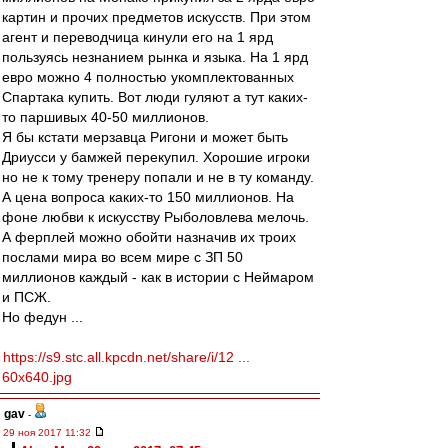
картин и прочих предметов искусств. При этом
агент и переводчица кинули его на 1 ярд
пользуясь незнанием рынка и языка. На 1 ярд
евро можно 4 полностью укомплектованных
Спартака купить. Вот люди гуляют а тут каких-
то паршивых 40-50 миллионов.
Я бы кстати мерзавца Ригони и может быть
Дриусси у бамжей перекупил. Хорошие игроки
но не к тому тренеру попали и не в ту команду.
А цена вопроса каких-то 150 миллионов. На
фоне любви к искусству Рыболовлева мелочь.
А ферплей можно обойти назначив их троих
послами мира во всем мире с ЗП 50
миллионов каждый - как в истории с Неймаром
и ПСЖ.
Но федун ...
https://s9.stc.all.kpcdn.net/share/i/12 ...
60x640.jpg
gav
-
29 ноя 2017 11:32