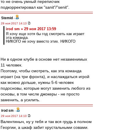
то не очень умный переписчик
подкорректировал как "sanit"/"senit".
Stemid
-
29 ноя 2017 14:13
irod sm » 29 ноя 2017 13:59
Я хочу еще хотя бы год смотреть как играет
эта команда.
НИКОГО не хочу вместо этих. НИКОГО
Ни в одном клубе в основе нет незаменимых
11 человек.
Поэтому, чтобы смотреть, как эта команда
играет (на три фронта), и наслаждаться игрой
как можно дольше, нужны 5-6 человек
подосновы, которые могут заменить любого из
основы, в том числе джокеры - не просто
заменить, а усилить.
irod sm
-
29 ноя 2017 14:10
Валентиныч, ну у тебя и так вся грудь в полном
Георгии, а шкаф забит хрустальными совами.