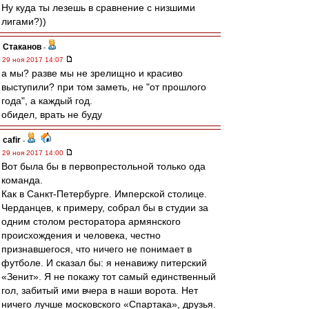
Ну куда ты лезешь в сравнение с низшими
лигами?))
Cтаканов
-
29 ноя 2017 14:07
а мы? разве мы не зрелищно и красиво
выступили? при том заметь, не "от прошлого
года", а каждый год.
обидел, врать не буду
cafir
-
29 ноя 2017 14:00
Вот была бы в первопрестольной только ода
команда.
Как в Санкт-Петербурге. Имперской столице.
Черданцев, к примеру, собрал бы в студии за
одним столом ресторатора армянского
происхождения и человека, честно
признавшегося, что ничего не понимает в
футболе. И сказал бы: я ненавижу питерский
«Зенит». Я не покажу тот самый единственный
гол, забитый ими вчера в наши ворота. Нет
ничего лучше московского «Спартака», друзья.