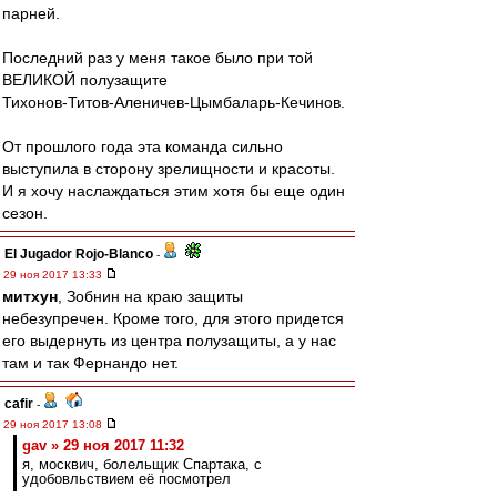
парней.
Последний раз у меня такое было при той
ВЕЛИКОЙ полузащите
Тихонов-Титов-Аленичев-Цымбаларь-Кечинов.
От прошлого года эта команда сильно
выступила в сторону зрелищности и красоты.
И я хочу наслаждаться этим хотя бы еще один
сезон.
El Jugador Rojo-Blanco
-
29 ноя 2017 13:33
митхун
, Зобнин на краю защиты
небезупречен. Кроме того, для этого придется
его выдернуть из центра полузащиты, а у нас
там и так Фернандо нет.
cafir
-
29 ноя 2017 13:08
gav » 29 ноя 2017 11:32
я, москвич, болельщик Спартака, с
удобовльствием её посмотрел