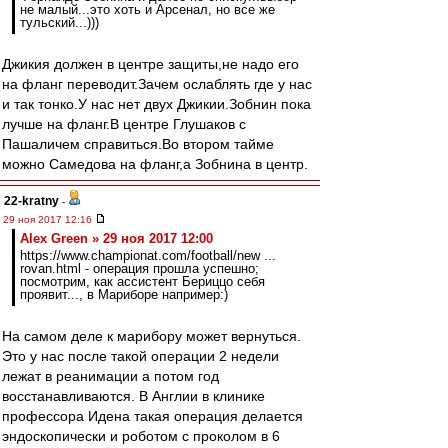
не малый...это хоть и Арсенал, но все же
тульский...)))
Джикия должен в центре защиты,не надо его
на фланг переводит.Зачем ослаблять где у нас
и так тонко.У нас нет двух Джикии.Зобнин пока
лучше на фланг.В центре Глушаков с
Пашаличем справиться.Во втором тайме
можно Самедова на фланг,а Зобнина в центр.
22-kratny
-
29 ноя 2017 12:16
Alex Green » 29 ноя 2017 12:00
https://www.championat.com/football/new ...
rovan.html - операция прошла успешно;
посмотрим, как ассистент Бериццо себя
проявит..., в Мариборе например:)
На самом деле к марибору может вернуться.
Это у нас после такой операции 2 недели
лежат в реанимации а потом год
восстанавливаются. В Англии в клинике
профессора Идена такая операция делается
эндоскопически и роботом с проколом в 6