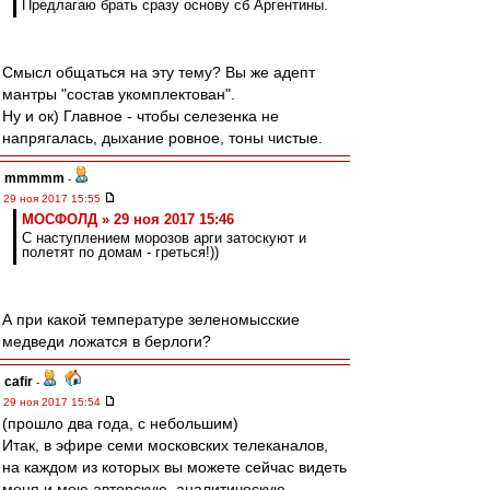
Предлагаю брать сразу основу сб Аргентины.
Смысл общаться на эту тему? Вы же адепт
мантры "состав укомплектован".
Ну и ок) Главное - чтобы селезенка не
напрягалась, дыхание ровное, тоны чистые.
mmmmm
-
29 ноя 2017 15:55
МОСФОЛД » 29 ноя 2017 15:46
С наступлением морозов арги затоскуют и
полетят по домам - греться!))
А при какой температуре зеленомысские
медведи ложатся в берлоги?
cafir
-
29 ноя 2017 15:54
(прошло два года, с небольшим)
Итак, в эфире семи московских телеканалов,
на каждом из которых вы можете сейчас видеть
меня и мою авторскую, аналитическую