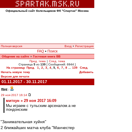
Официальный сайт болельщиков ФК "Спартак" Москва
Полная версия
Вход
•
Регистрация
FAQ
•
Поиск
Общение на сайте
Гостевая книга ВВ
»
Пред. тема
|
След. тема
Страница
5
из
139
[ Сообщений: 6944 ]
На страницу
Пред.
1
,
2
,
3
,
4
,
5
,
6
,
7
,
8
...
139
След.
Начать новую тему
Добавить
Версия для печати
01.11.2017 - 30.11.2017
flint
-
29 ноя 2017 16:14
митхун » 29 ноя 2017 16:09
Мы играем с тульским арсеналом.а не
лондонским
"Занимательная хуйня"
2 ближайших матча клуба "Манчестер