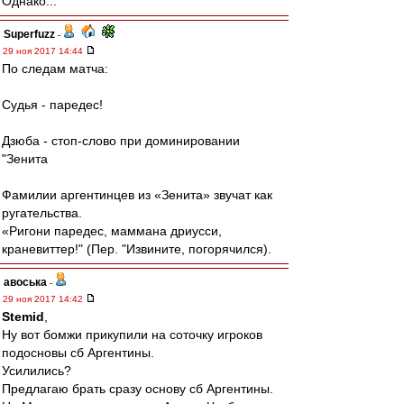
Однако...
Superfuzz
-
29 ноя 2017 14:44
По следам матча:
Судья - паредес!
Дзюба - стоп-слово при доминировании
"Зенита
Фамилии аргентинцев из «Зенита» звучат как
ругательства.
«Ригони паредес, маммана дриусси,
краневиттер!" (Пер. "Извините, погорячился).
авоська
-
29 ноя 2017 14:42
Stemid
,
Ну вот бомжи прикупили на соточку игроков
подосновы сб Аргентины.
Усилились?
Предлагаю брать сразу основу сб Аргентины.