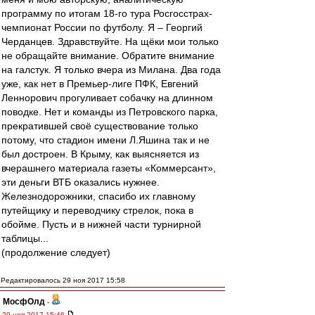
программу по итогам 18-го тура Росгосстрах-
чемпионат России по футболу. Я – Георгий
Черданцев. Здравствуйте. На щёки мои только
не обращайте внимание. Обратите внимание
на галстук. Я только вчера из Милана. Два года
уже, как нет в Премьер-лиге ПФК, Евгений
Леннорович прогуливает собачку на длинном
поводке. Нет и команды из Петровского парка,
прекратившей своё существование только
потому, что стадион имени Л.Яшина так и не
был достроен. В Крыму, как выясняется из
вчерашнего материала газеты «Коммерсант»,
эти деньги ВТБ оказались нужнее.
Железнодорожники, спасибо их главному
путейщику и переводчику стрелок, пока в
обойме. Пусть и в нижней части турнирной
таблицы...
(продолжение следует)
Редактировалось 29 ноя 2017 15:58
МосфОлд
-
29 ноя 2017 15:46