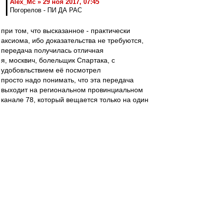
Alex_Mc » 29 ноя 2017, 07:45
Погорелов - ПИ ДА РАС
при том, что высказанное - практически
аксиома, ибо доказательства не требуются,
передача получилась отличная
я, москвич, болельщик Спартака, с
удобовльствием её посмотрел
просто надо понимать, что эта передача
выходит на региональном провинциальном
канале 78, который вещается только на один
областной центр (федерального подчинения),
и рассчитана на соответствующую аудиторию -
жителей этого провинциального города,
преимущественно болеющих за одну команду
из этого года (ярким светлым, но не очень
крупным, пятном среди которых [я говорю
только о футболе] являются представители
КБП)
в студии сильно выбивался только человек с
квадратной головой со светлыми волосами - от
откровенно тупил
зато был прекрасный гость - армянин,