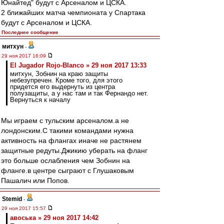
Юнайтед" будут с Арсеналом и ЦСКА.
2 ближайших матча чемпионата у Спартака
будут с Арсеналом и ЦСКА.
Последнее сообщение
митхун
-
29 ноя 2017 16:09
El Jugador Rojo-Blanco » 29 ноя 2017 13:33
митхун, Зобнин на краю защиты
небезупречен. Кроме того, для этого
придется его выдернуть из центра
полузащиты, а у нас там и так Фернандо нет.
Вернуться к началу
Мы играем с тульским арсеналом.а не
лондонским.С такими командами нужна
активность на флангах иначе не растянем
защитные редуты.Джикию уберать на фланг
это больше ослабления чем Зобнин на
фланге.в центре сыграют с Глушаковым
Пашалич или Попов.
Stemid
-
29 ноя 2017 15:57
авоська » 29 ноя 2017 14:42