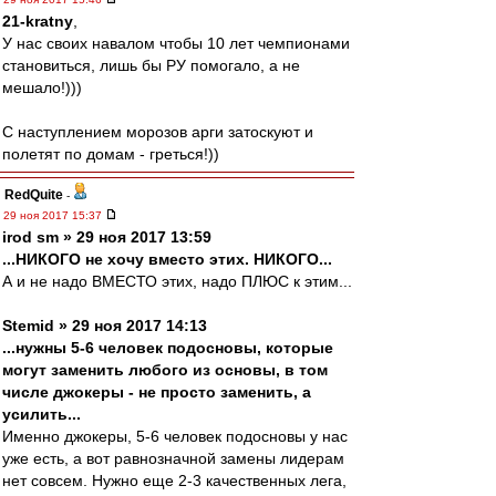
21-kratny
,
У нас своих навалом чтобы 10 лет чемпионами
становиться, лишь бы РУ помогало, а не
мешало!)))
С наступлением морозов арги затоскуют и
полетят по домам - греться!))
RedQuite
-
29 ноя 2017 15:37
irod sm » 29 ноя 2017 13:59
...НИКОГО не хочу вместо этих. НИКОГО...
А и не надо ВМЕСТО этих, надо ПЛЮС к этим...
Stemid » 29 ноя 2017 14:13
...нужны 5-6 человек подосновы, которые
могут заменить любого из основы, в том
числе джокеры - не просто заменить, а
усилить...
Именно джокеры, 5-6 человек подосновы у нас
уже есть, а вот равнозначной замены лидерам
нет совсем. Нужно еще 2-3 качественных лега,