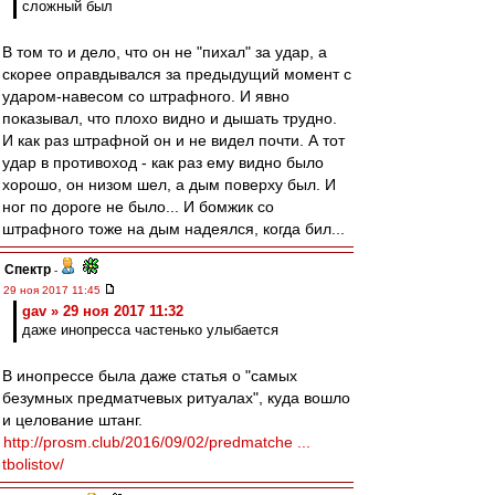
сложный был
В том то и дело, что он не "пихал" за удар, а
скорее оправдывался за предыдущий момент с
ударом-навесом со штрафного. И явно
показывал, что плохо видно и дышать трудно.
И как раз штрафной он и не видел почти. А тот
удар в противоход - как раз ему видно было
хорошо, он низом шел, а дым поверху был. И
ног по дороге не было... И бомжик со
штрафного тоже на дым надеялся, когда бил...
Спектр
-
29 ноя 2017 11:45
gav » 29 ноя 2017 11:32
даже инопресса частенько улыбается
В инопрессе была даже статья о "самых
безумных предматчевых ритуалах", куда вошло
и целование штанг.
http://prosm.club/2016/09/02/predmatche ...
tbolistov/