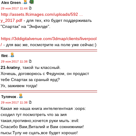
Alex Green
-
29 ноя 2017 11:44
http://assets.lfcimages.com/uploads/592 ...
y_2017.pdf
- для тех, кто будет поддерживать
"Спартак" на "Энфилде".
https://3ddigitalvenue.com/3dmap/clients/liverpool
/
- для вас же, посмотрите на поле уже сейчас:)
flint
-
29 ноя 2017 11:38
21-kratny
, такой ты классный.
Хочешь, договорюсь с Федуном, он продаст
тебе Спартак за сраный ярд?
Ух, заживем тогда!
Тулячок
-
29 ноя 2017 11:38
Какая же наша книга интелегентная :oops:
сходил тут посмотреть что за зия
такая,противно,хочется руки мыть :evil:
Спасибо Вам,Виталий и Вам сокнижники!
пысы:Тулу не сцать,все будет хорошо!