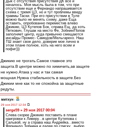
Дык с отсутствия присутствия ДК все и
началось. Моя мысль была в том, что при
отсутствии еще и Фернандо напрашивается
схема с тремя ЦЗ, но и тут проблемы ввиду
травмы Таски. При его присутствии в Туле
можно было не менять схему, даже Еща
оставить, опробованно переместив влево
Джикию, ЦЗ Кутепов Бок, справа Ещ, да хоть
Петкович, Глушак на место Фе, Зобнин/Попов
заполняет центр, куда привычно смещаются
инсайды Промес- Самедов/Мельгарехо. Наш
ТШ знает свое дело, доверие мое лично в
этом плане полное, хоть на него всем и
пофиг)))
Джикию не трогать.Самое главное это
защита.В центре можно по химичить,ав защите
не нужно.Атака у нас и так самая
мощная.Нужна стабильность в защите.Без
Джикии мне как то не спокойна за защитные
редуты.
митхун
-
29 ноя 2017 12:34
serge59 » 29 ноя 2017 00:04
Слева скорее Джикию поставить в плане
наигровки к Ливеру...в центре Кутепова с
Сальвой, ну а справа наш Андрейка...вместо
Фернандо Зобнина и далее по списку...выбор