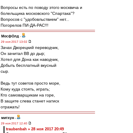
Вопросы есть по поводу этого москвича и
болельщика московского "Спартака"?
Вопросов с "удобовльствием" нет...
Погорелов ПИ-ДА-РАС!!!
МосфОлд
-
29 ноя 2017 13:02
Зачах Дворецкий переводчик,
Он зачитал ВВ до дыр;
Хотел для Дона как наводчик,
Добыть бесплатный вкусный
сыр.
Ведь тут советов просто море,
Кому куда стоять, играть;
Кто самоварщикам на горе,
В защите слева станет натиск
отражать!
митхун
-
29 ноя 2017 12:40
traubenbah » 28 ноя 2017 20:49