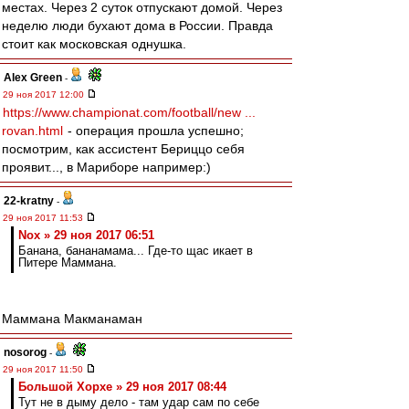
местах. Через 2 суток отпускают домой. Через
неделю люди бухают дома в России. Правда
стоит как московская однушка.
Alex Green
-
29 ноя 2017 12:00
https://www.championat.com/football/new ...
rovan.html
- операция прошла успешно;
посмотрим, как ассистент Бериццо себя
проявит..., в Мариборе например:)
22-kratny
-
29 ноя 2017 11:53
Nox » 29 ноя 2017 06:51
Банана, бананамама... Где-то щас икает в
Питере Маммана.
Маммана Макманаман
nosorog
-
29 ноя 2017 11:50
Большой Хорхе » 29 ноя 2017 08:44
Тут не в дыму дело - там удар сам по себе