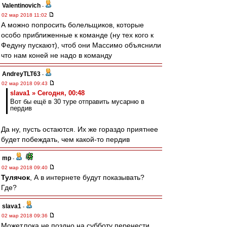
Valentinovich
-
02 мар 2018 11:02
А можно попросить болельщиков, которые
особо приближенные к команде (ну тех кого к
Федуну пускают), чтоб они Массимо объяснили
что нам коней не надо в команду
AndreyTLT63
-
02 мар 2018 09:43
slava1 » Сегодня, 00:48
Вот бы ещё в 30 туре отправить мусарню в
пердив
Да ну, пусть остаются. Их же гораздо приятнее
будет побеждать, чем какой-то пердив
mp
-
02 мар 2018 09:40
Тулячок
, А в интернете будут показывать?
Где?
slava1
-
02 мар 2018 09:36
Может,пока не поздно на субботу перенести.