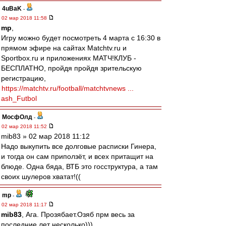
4uBaK
-
02 мар 2018 11:58
mp
,
Игру можно будет посмотреть 4 марта с 16:30 в
прямом эфире на сайтах Matchtv.ru и
Sportbox.ru и приложениях МATЧ!КЛУБ -
БЕСПЛАТНО, пройдя пройдя зрительскую
регистрацию,
https://matchtv.ru/football/matchtvnews ...
ash_Futbol
МосфОлд
-
02 мар 2018 11:52
mib83 » 02 мар 2018 11:12
Надо выкупить все долговые расписки Гинера,
и тогда он сам приползёт, и всех притащит на
блюде. Одна бяда, ВТБ это госструктура, а там
своих шулеров хватат!((
mp
-
02 мар 2018 11:17
mib83
, Ага. Прозябает.Озяб прм весь за
последние лет несколько)))