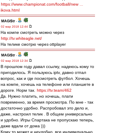
https://www.championat.com/football/new ...
ikova.html
MAGi$tr
-
02 мар 2018 12:44
На компе смотреть можно через
http://tv.whiteagle.net/
На телике смотрю через ottplayer
MAGi$tr
-
02 мар 2018 12:34
В прошлом году давал ссылку, надеюсь кому то
пригодилось. Я пользуюсь iptv, давно отпал
вопрос, как и где посмотреть футбол. Хочешь
на компе, хочешь на телефоне или планшете в
дороге. Норм так.
https://tv.team/462
Да. Нужно платить, но хочешь, плати
повременно, за время просмотра. По мне - так
достаточно удобно. Распробовал это дело и,
даже, настроил телик . В общем универсально
и удобно. Игры Спартака не пропускаю теперь,
даже вдали от дома )))
Кому то может и неудобно, все индивидуально