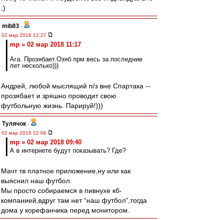
;)
mib83
-
02 мар 2018 12:27
mp » 02 мар 2018 11:17
Ага. Прозябает.Озяб прм весь за последние
лет несколько)))
Андрей, любой мыслящий п/з вне Спартака --
прозябает и зряшно проводит свою
футбольную жизнь. Парируй!)))
Тулячок
-
02 мар 2018 12:08
mp » 02 мар 2018 09:40
А в интернете будут показывать? Где?
Мачт тв платное приложение,ну или как
выяснил наш футбол.
Мы просто собираемся в пивнухе кб-
компанией,вдруг там нет “наш футбол”,тогда
дома у корефанчика перед монитором.