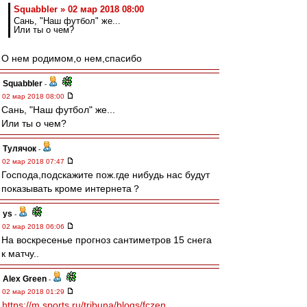
Squabbler » 02 мар 2018 08:00
Сань, "Наш футбол" же...
Или ты о чем?
О нем родимом,о нем,спасибо
Squabbler
-
02 мар 2018 08:00
Сань, "Наш футбол" же...
Или ты о чем?
Тулячок
-
02 мар 2018 07:47
Господа,подскажите пож.где нибудь нас будут
показывать кроме интернета？
ys
-
02 мар 2018 06:06
На воскресенье прогноз сантиметров 15 снега
к матчу..
Alex Green
-
02 мар 2018 01:29
https://m.sports.ru/tribuna/blogs/fczen ...