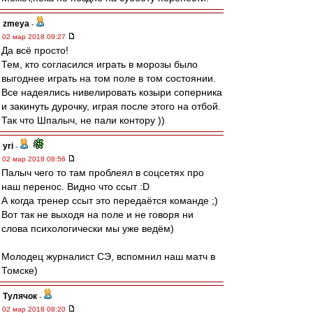
zmeya
-
02 мар 2018 09:27
Да всё просто!
Тем, кто согласился играть в морозы было
выгоднее играть на том поле в том состоянии.
Все надеялись нивелировать козыри соперника
и закинуть дурочку, играя после этого на отбой.
Так что Шпалыч, не пали контору ))
yri
-
02 мар 2018 08:56
Палыч чего то там проблеял в соцсетях про
наш перенос. Видно что ссыт :D
А когда тренер ссыт это передаётся команде ;)
Вот так не выходя на поле и не говоря ни
слова психологически мы уже ведём)
Молодец журналист СЭ, вспомнил наш матч в
Томске)
Тулячок
-
02 мар 2018 08:20