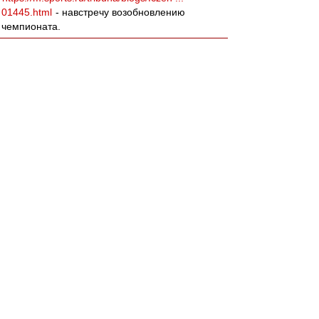
01445.html
- навстречу возобновлению
чемпионата.
agk
-
02 мар 2018 01:07
Леонидыч » 01 мар 2018 18:42
ДоебИтесь до меня!
«За всю хуйню!»
;)
Вернуться к началу
Да пожалуйста)))
Ты бы за Спартак так усирался, как за сборную
по хоккею на олимпияде)))
slava1
-
02 мар 2018 00:48
Вот бы ещё в 30 туре отправить мусарню в
пердив,а а самим...
BBKing
-
02 мар 2018 00:29
Закончилась ещё одна серия из разряда "16
лет без чемпионства" или "26 лет без