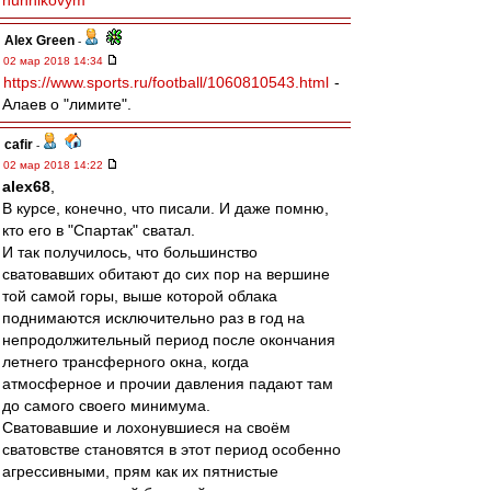
nunnikovym
Alex Green
-
02 мар 2018 14:34
https://www.sports.ru/football/1060810543.html
-
Алаев о "лимите".
cafir
-
02 мар 2018 14:22
alex68
,
В курсе, конечно, что писали. И даже помню,
кто его в "Спартак" сватал.
И так получилось, что большинство
сватовавших обитают до сих пор на вершине
той самой горы, выше которой облака
поднимаются исключительно раз в год на
непродолжительный период после окончания
летнего трансферного окна, когда
атмосферное и прочии давления падают там
до самого своего минимума.
Сватовавшие и лохонувшиеся на своём
сватовстве становятся в этот период особенно
агрессивными, прям как их пятнистые