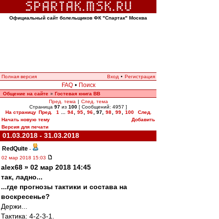
Официальный сайт болельщиков ФК "Спартак" Москва
Полная версия
Вход
•
Регистрация
FAQ
•
Поиск
Общение на сайте
Гостевая книга ВВ
»
Пред. тема
|
След. тема
Страница
97
из
100
[ Сообщений: 4957 ]
На страницу
Пред.
1
...
94
,
95
,
96
,
97
,
98
,
99
,
100
След.
Начать новую тему
Добавить
Версия для печати
01.03.2018 - 31.03.2018
RedQuite
-
02 мар 2018 15:03
alex68 » 02 мар 2018 14:45
так, ладно...
...где прогнозы тактики и состава на
воскресенье?
Держи...
Тактика: 4-2-3-1.