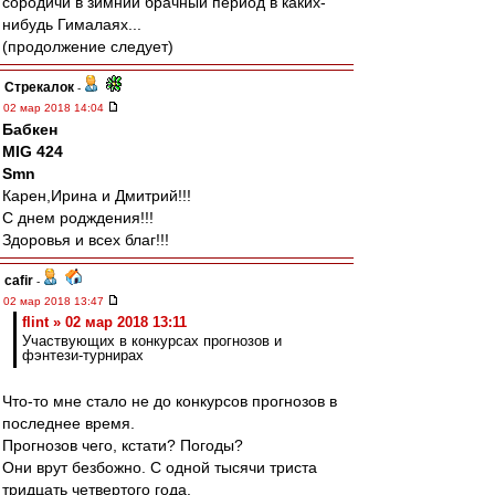
сородичи в зимний брачный период в каких-
нибудь Гималаях...
(продолжение следует)
Стрекалок
-
02 мар 2018 14:04
Бабкен
MIG 424
Smn
Карен,Ирина и Дмитрий!!!
С днем родждения!!!
Здоровья и всех благ!!!
cafir
-
02 мар 2018 13:47
flint » 02 мар 2018 13:11
Участвующих в конкурсах прогнозов и
фэнтези-турнирах
Что-то мне стало не до конкурсов прогнозов в
последнее время.
Прогнозов чего, кстати? Погоды?
Они врут безбожно. С одной тысячи триста
тридцать четвертого года.