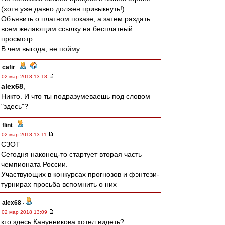
(хотя уже давно должен привыкнуть!).
Объявить о платном показе, а затем раздать
всем желающим ссылку на бесплатный
просмотр.
В чем выгода, не пойму...
cafir
-
02 мар 2018 13:18
alex68
,
Никто. И что ты подразумеваешь под словом
"здесь"?
flint
-
02 мар 2018 13:11
СЗОТ
Сегодня наконец-то стартует вторая часть
чемпионата России.
Участвующих в конкурсах прогнозов и фэнтези-
турнирах просьба вспомнить о них
alex68
-
02 мар 2018 13:09
кто здесь Канунникова хотел видеть?