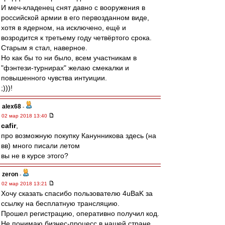
И меч-кладенец снят давно с вооружения в
российской армии в его первозданном виде,
хотя в ядерном, на исключено, ещё и
возродится к третьему году четвёртого срока.
Старым я стал, наверное.
Но как бы то ни было, всем участникам в
"фэнтези-турнирах" желаю смекалки и
повышенного чувства интуиции.
;)))!
alex68
-
02 мар 2018 13:40
cafir
,
про возможную покупку Канунникова здесь (на
вв) много писали летом
вы не в курсе этого?
zeron
-
02 мар 2018 13:21
Хочу сказать спасибо пользователю 4uBaK за
ссылку на бесплатную трансляцию.
Прошел регистрацию, оперативно получил код.
Не понимаю бизнес-процесс в нашей стране