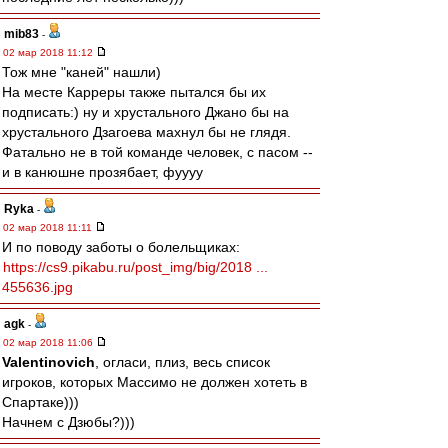
mib83
-
02 мар 2018 11:12
Тож мне "каней" нашли)
На месте Карреры также пытался бы их
подписать:) ну и хрустального Джано бы на
хрустального Дзагоева махнул бы не глядя.
Фатально не в той команде человек, с пасом --
и в канюшне прозябает, фуууу
Ryka
-
02 мар 2018 11:11
И по поводу заботы о болельщиках:
https://cs9.pikabu.ru/post_img/big/2018 ...
455636.jpg
agk
-
02 мар 2018 11:06
Valentinovich
, огласи, плиз, весь список
игроков, которых Массимо не должен хотеть в
Спартаке)))
Начнем с Дзюбы?)))