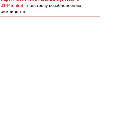
01445.html
- навстречу возобновлению
чемпионата.
agk
-
02 мар 2018 01:07
Леонидыч » 01 мар 2018 18:42
ДоебИтесь до меня!
«За всю хуйню!»
;)
Вернуться к началу
Да пожалуйста)))
Ты бы за Спартак так усирался, как за сборную
по хоккею на олимпияде)))
slava1
-
02 мар 2018 00:48
Вот бы ещё в 30 туре отправить мусарню в
пердив,а а самим...
BBKing
-
02 мар 2018 00:29
Закончилась ещё одна серия из разряда "16
лет без чемпионства" или "26 лет без