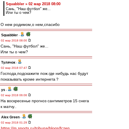
Squabbler » 02 мар 2018 08:00
Сань, "Наш футбол" же...
Или ты о чем?
О нем родимом,о нем,спасибо
Squabbler
-
02 мар 2018 08:00
Сань, "Наш футбол" же...
Или ты о чем?
Тулячок
-
02 мар 2018 07:47
Господа,подскажите пож.где нибудь нас будут
показывать кроме интернета？
ys
-
02 мар 2018 06:06
На воскресенье прогноз сантиметров 15 снега
к матчу..
Alex Green
-
02 мар 2018 01:29
https://m.sports.ru/tribuna/blogs/fczen ...