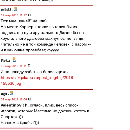
mib83
-
02 мар 2018 11:12
Тож мне "каней" нашли)
На месте Карреры также пытался бы их
подписать:) ну и хрустального Джано бы на
хрустального Дзагоева махнул бы не глядя.
Фатально не в той команде человек, с пасом --
и в канюшне прозябает, фуууу
Ryka
-
02 мар 2018 11:11
И по поводу заботы о болельщиках:
https://cs9.pikabu.ru/post_img/big/2018 ...
455636.jpg
agk
-
02 мар 2018 11:06
Valentinovich
, огласи, плиз, весь список
игроков, которых Массимо не должен хотеть в
Спартаке)))
Начнем с Дзюбы?)))