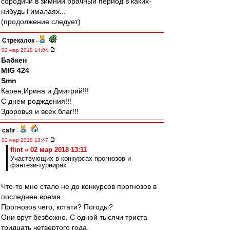
сородичи в зимний брачный период в каких-
нибудь Гималаях...
(продолжение следует)
Стрекалок
-
02 мар 2018 14:04
Бабкен
MIG 424
Smn
Карен,Ирина и Дмитрий!!!
С днем родждения!!!
Здоровья и всех благ!!!
cafir
-
02 мар 2018 13:47
flint » 02 мар 2018 13:11
Участвующих в конкурсах прогнозов и
фэнтези-турнирах
Что-то мне стало не до конкурсов прогнозов в
последнее время.
Прогнозов чего, кстати? Погоды?
Они врут безбожно. С одной тысячи триста
тридцать четвертого года.