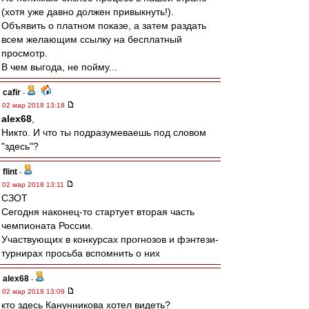
(хотя уже давно должен привыкнуть!).
Объявить о платном показе, а затем раздать
всем желающим ссылку на бесплатный
просмотр.
В чем выгода, не пойму...
cafir
-
02 мар 2018 13:18
alex68
,
Никто. И что ты подразумеваешь под словом
"здесь"?
flint
-
02 мар 2018 13:11
СЗОТ
Сегодня наконец-то стартует вторая часть
чемпионата России.
Участвующих в конкурсах прогнозов и фэнтези-
турнирах просьба вспомнить о них
alex68
-
02 мар 2018 13:09
кто здесь Канунникова хотел видеть?