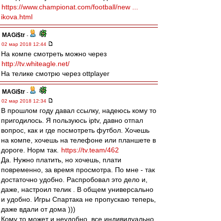
https://www.championat.com/football/new ...
ikova.html
MAGi$tr
-
02 мар 2018 12:44
На компе смотреть можно через
http://tv.whiteagle.net/
На телике смотрю через ottplayer
MAGi$tr
-
02 мар 2018 12:34
В прошлом году давал ссылку, надеюсь кому то
пригодилось. Я пользуюсь iptv, давно отпал
вопрос, как и где посмотреть футбол. Хочешь
на компе, хочешь на телефоне или планшете в
дороге. Норм так.
https://tv.team/462
Да. Нужно платить, но хочешь, плати
повременно, за время просмотра. По мне - так
достаточно удобно. Распробовал это дело и,
даже, настроил телик . В общем универсально
и удобно. Игры Спартака не пропускаю теперь,
даже вдали от дома )))
Кому то может и неудобно, все индивидуально