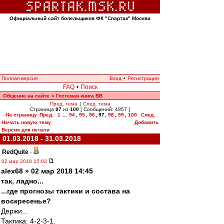
Официальный сайт болельщиков ФК "Спартак" Москва
Полная версия
Вход
•
Регистрация
FAQ
•
Поиск
Общение на сайте
Гостевая книга ВВ
»
Пред. тема
|
След. тема
Страница
97
из
100
[ Сообщений: 4957 ]
На страницу
Пред.
1
...
94
,
95
,
96
,
97
,
98
,
99
,
100
След.
Начать новую тему
Добавить
Версия для печати
01.03.2018 - 31.03.2018
RedQuite
-
02 мар 2018 15:03
alex68 » 02 мар 2018 14:45
так, ладно...
...где прогнозы тактики и состава на
воскресенье?
Держи...
Тактика: 4-2-3-1.