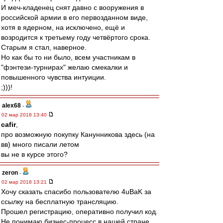
И меч-кладенец снят давно с вооружения в
российской армии в его первозданном виде,
хотя в ядерном, на исключено, ещё и
возродится к третьему году четвёртого срока.
Старым я стал, наверное.
Но как бы то ни было, всем участникам в
"фэнтези-турнирах" желаю смекалки и
повышенного чувства интуиции.
;)))!
alex68
-
02 мар 2018 13:40
cafir
,
про возможную покупку Канунникова здесь (на
вв) много писали летом
вы не в курсе этого?
zeron
-
02 мар 2018 13:21
Хочу сказать спасибо пользователю 4uBaK за
ссылку на бесплатную трансляцию.
Прошел регистрацию, оперативно получил код.
Не понимаю бизнес-процесс в нашей стране