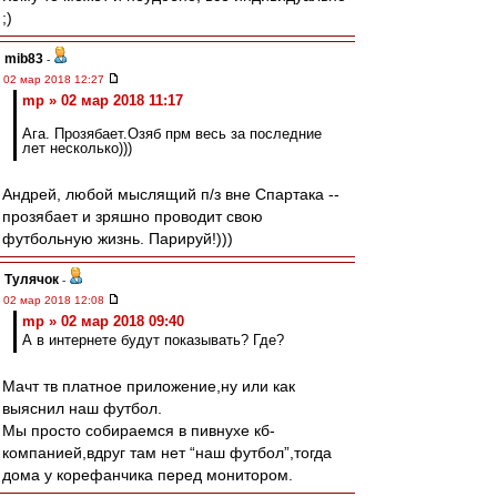
;)
mib83
-
02 мар 2018 12:27
mp » 02 мар 2018 11:17
Ага. Прозябает.Озяб прм весь за последние
лет несколько)))
Андрей, любой мыслящий п/з вне Спартака --
прозябает и зряшно проводит свою
футбольную жизнь. Парируй!)))
Тулячок
-
02 мар 2018 12:08
mp » 02 мар 2018 09:40
А в интернете будут показывать? Где?
Мачт тв платное приложение,ну или как
выяснил наш футбол.
Мы просто собираемся в пивнухе кб-
компанией,вдруг там нет “наш футбол”,тогда
дома у корефанчика перед монитором.