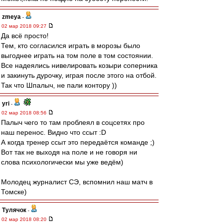
zmeya
-
02 мар 2018 09:27
Да всё просто!
Тем, кто согласился играть в морозы было
выгоднее играть на том поле в том состоянии.
Все надеялись нивелировать козыри соперника
и закинуть дурочку, играя после этого на отбой.
Так что Шпалыч, не пали контору ))
yri
-
02 мар 2018 08:56
Палыч чего то там проблеял в соцсетях про
наш перенос. Видно что ссыт :D
А когда тренер ссыт это передаётся команде ;)
Вот так не выходя на поле и не говоря ни
слова психологически мы уже ведём)
Молодец журналист СЭ, вспомнил наш матч в
Томске)
Тулячок
-
02 мар 2018 08:20