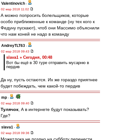
Valentinovich
-
02 мар 2018 11:02
А можно попросить болельщиков, которые
особо приближенные к команде (ну тех кого к
Федуну пускают), чтоб они Массимо объяснили
что нам коней не надо в команду
AndreyTLT63
-
02 мар 2018 09:43
slava1 » Сегодня, 00:48
Вот бы ещё в 30 туре отправить мусарню в
пердив
Да ну, пусть остаются. Их же гораздо приятнее
будет побеждать, чем какой-то пердив
mp
-
02 мар 2018 09:40
Тулячок
, А в интернете будут показывать?
Где?
slava1
-
02 мар 2018 09:36
Может,пока не поздно на субботу перенести.