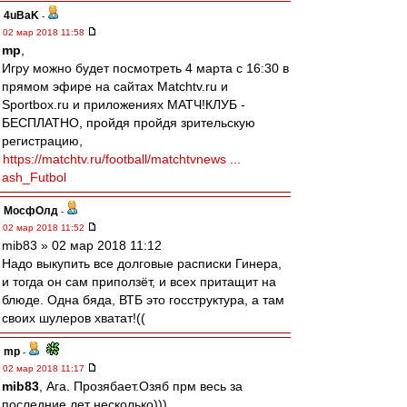
4uBaK
-
02 мар 2018 11:58
mp
,
Игру можно будет посмотреть 4 марта с 16:30 в
прямом эфире на сайтах Matchtv.ru и
Sportbox.ru и приложениях МATЧ!КЛУБ -
БЕСПЛАТНО, пройдя пройдя зрительскую
регистрацию,
https://matchtv.ru/football/matchtvnews ...
ash_Futbol
МосфОлд
-
02 мар 2018 11:52
mib83 » 02 мар 2018 11:12
Надо выкупить все долговые расписки Гинера,
и тогда он сам приползёт, и всех притащит на
блюде. Одна бяда, ВТБ это госструктура, а там
своих шулеров хватат!((
mp
-
02 мар 2018 11:17
mib83
, Ага. Прозябает.Озяб прм весь за
последние лет несколько)))