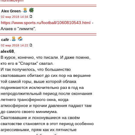
nunnikovym
Alex Green
-
02 мар 2018 14:34
https://www.sports.ru/football/1060810543.html
-
Алаев о "лимите".
cafir
-
02 мар 2018 14:22
alex68
,
В курсе, конечно, что писали. И даже помню,
кто его в "Спартак" сватал.
И так получилось, что большинство
сватовавших обитают до сих пор на вершине
той самой горы, выше которой облака
поднимаются исключительно раз в год на
непродолжительный период после окончания
летнего трансферного окна, когда
атмосферное и прочии давления падают там
до самого своего минимума.
Сватовавшие и лохонувшиеся на своём
сватовстве становятся в этот период особенно
агрессивными, прям как их пятнистые