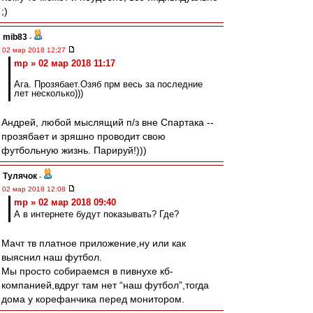
;)
mib83
-
02 мар 2018 12:27
mp » 02 мар 2018 11:17
Ага. Прозябает.Озяб прм весь за последние
лет несколько)))
Андрей, любой мыслящий п/з вне Спартака --
прозябает и зряшно проводит свою
футбольную жизнь. Парируй!)))
Тулячок
-
02 мар 2018 12:08
mp » 02 мар 2018 09:40
А в интернете будут показывать? Где?
Мачт тв платное приложение,ну или как
выяснил наш футбол.
Мы просто собираемся в пивнухе кб-
компанией,вдруг там нет “наш футбол”,тогда
дома у корефанчика перед монитором.