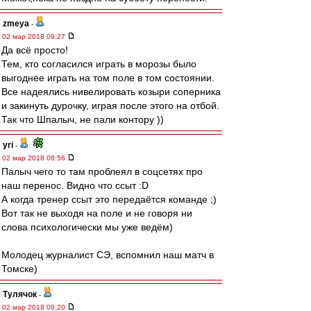
zmeya
-
02 мар 2018 09:27
Да всё просто!
Тем, кто согласился играть в морозы было
выгоднее играть на том поле в том состоянии.
Все надеялись нивелировать козыри соперника
и закинуть дурочку, играя после этого на отбой.
Так что Шпалыч, не пали контору ))
yri
-
02 мар 2018 08:56
Палыч чего то там проблеял в соцсетях про
наш перенос. Видно что ссыт :D
А когда тренер ссыт это передаётся команде ;)
Вот так не выходя на поле и не говоря ни
слова психологически мы уже ведём)
Молодец журналист СЭ, вспомнил наш матч в
Томске)
Тулячок
-
02 мар 2018 08:20