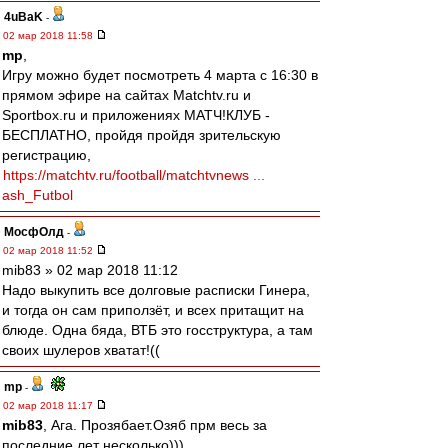
4uBaK
-
02 мар 2018 11:58
mp
,
Игру можно будет посмотреть 4 марта с 16:30 в
прямом эфире на сайтах Matchtv.ru и
Sportbox.ru и приложениях МATЧ!КЛУБ -
БЕСПЛАТНО, пройдя пройдя зрительскую
регистрацию,
https://matchtv.ru/football/matchtvnews ...
ash_Futbol
МосфОлд
-
02 мар 2018 11:52
mib83 » 02 мар 2018 11:12
Надо выкупить все долговые расписки Гинера,
и тогда он сам приползёт, и всех притащит на
блюде. Одна бяда, ВТБ это госструктура, а там
своих шулеров хватат!((
mp
-
02 мар 2018 11:17
mib83
, Ага. Прозябает.Озяб прм весь за
последние лет несколько)))