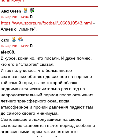
nunnikovym
Alex Green
-
02 мар 2018 14:34
https://www.sports.ru/football/1060810543.html
-
Алаев о "лимите".
cafir
-
02 мар 2018 14:22
alex68
,
В курсе, конечно, что писали. И даже помню,
кто его в "Спартак" сватал.
И так получилось, что большинство
сватовавших обитают до сих пор на вершине
той самой горы, выше которой облака
поднимаются исключительно раз в год на
непродолжительный период после окончания
летнего трансферного окна, когда
атмосферное и прочии давления падают там
до самого своего минимума.
Сватовавшие и лохонувшиеся на своём
сватовстве становятся в этот период особенно
агрессивными, прям как их пятнистые