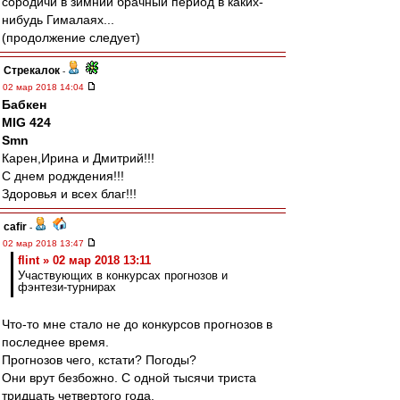
сородичи в зимний брачный период в каких-
нибудь Гималаях...
(продолжение следует)
Стрекалок
-
02 мар 2018 14:04
Бабкен
MIG 424
Smn
Карен,Ирина и Дмитрий!!!
С днем родждения!!!
Здоровья и всех благ!!!
cafir
-
02 мар 2018 13:47
flint » 02 мар 2018 13:11
Участвующих в конкурсах прогнозов и
фэнтези-турнирах
Что-то мне стало не до конкурсов прогнозов в
последнее время.
Прогнозов чего, кстати? Погоды?
Они врут безбожно. С одной тысячи триста
тридцать четвертого года.