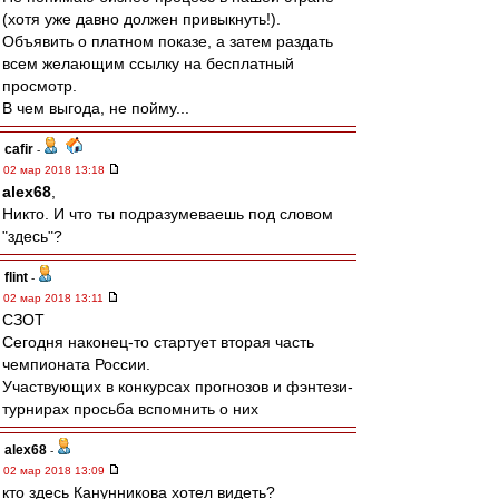
(хотя уже давно должен привыкнуть!).
Объявить о платном показе, а затем раздать
всем желающим ссылку на бесплатный
просмотр.
В чем выгода, не пойму...
cafir
-
02 мар 2018 13:18
alex68
,
Никто. И что ты подразумеваешь под словом
"здесь"?
flint
-
02 мар 2018 13:11
СЗОТ
Сегодня наконец-то стартует вторая часть
чемпионата России.
Участвующих в конкурсах прогнозов и фэнтези-
турнирах просьба вспомнить о них
alex68
-
02 мар 2018 13:09
кто здесь Канунникова хотел видеть?