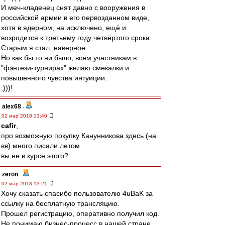
И меч-кладенец снят давно с вооружения в
российской армии в его первозданном виде,
хотя в ядерном, на исключено, ещё и
возродится к третьему году четвёртого срока.
Старым я стал, наверное.
Но как бы то ни было, всем участникам в
"фэнтези-турнирах" желаю смекалки и
повышенного чувства интуиции.
;)))!
alex68
-
02 мар 2018 13:40
cafir
,
про возможную покупку Канунникова здесь (на
вв) много писали летом
вы не в курсе этого?
zeron
-
02 мар 2018 13:21
Хочу сказать спасибо пользователю 4uBaK за
ссылку на бесплатную трансляцию.
Прошел регистрацию, оперативно получил код.
Не понимаю бизнес-процесс в нашей стране