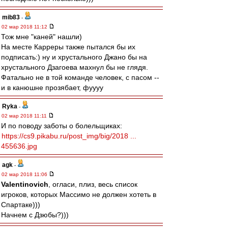
mib83
-
02 мар 2018 11:12
Тож мне "каней" нашли)
На месте Карреры также пытался бы их
подписать:) ну и хрустального Джано бы на
хрустального Дзагоева махнул бы не глядя.
Фатально не в той команде человек, с пасом --
и в канюшне прозябает, фуууу
Ryka
-
02 мар 2018 11:11
И по поводу заботы о болельщиках:
https://cs9.pikabu.ru/post_img/big/2018 ...
455636.jpg
agk
-
02 мар 2018 11:06
Valentinovich
, огласи, плиз, весь список
игроков, которых Массимо не должен хотеть в
Спартаке)))
Начнем с Дзюбы?)))