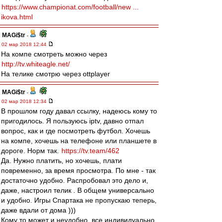
https://www.championat.com/football/new ...
ikova.html
MAGi$tr
-
02 мар 2018 12:44
На компе смотреть можно через
http://tv.whiteagle.net/
На телике смотрю через ottplayer
MAGi$tr
-
02 мар 2018 12:34
В прошлом году давал ссылку, надеюсь кому то
пригодилось. Я пользуюсь iptv, давно отпал
вопрос, как и где посмотреть футбол. Хочешь
на компе, хочешь на телефоне или планшете в
дороге. Норм так.
https://tv.team/462
Да. Нужно платить, но хочешь, плати
повременно, за время просмотра. По мне - так
достаточно удобно. Распробовал это дело и,
даже, настроил телик . В общем универсально
и удобно. Игры Спартака не пропускаю теперь,
даже вдали от дома )))
Кому то может и неудобно, все индивидуально