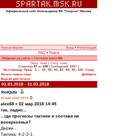
Официальный сайт болельщиков ФК "Спартак" Москва
Полная версия
Вход
•
Регистрация
FAQ
•
Поиск
Общение на сайте
Гостевая книга ВВ
»
Пред. тема
|
След. тема
Страница
97
из
100
[ Сообщений: 4957 ]
На страницу
Пред.
1
...
94
,
95
,
96
,
97
,
98
,
99
,
100
След.
Начать новую тему
Добавить
Версия для печати
01.03.2018 - 31.03.2018
RedQuite
-
02 мар 2018 15:03
alex68 » 02 мар 2018 14:45
так, ладно...
...где прогнозы тактики и состава на
воскресенье?
Держи...
Тактика: 4-2-3-1.