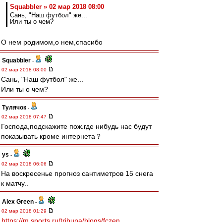
Squabbler » 02 мар 2018 08:00
Сань, "Наш футбол" же...
Или ты о чем?
О нем родимом,о нем,спасибо
Squabbler
-
02 мар 2018 08:00
Сань, "Наш футбол" же...
Или ты о чем?
Тулячок
-
02 мар 2018 07:47
Господа,подскажите пож.где нибудь нас будут
показывать кроме интернета？
ys
-
02 мар 2018 06:06
На воскресенье прогноз сантиметров 15 снега
к матчу..
Alex Green
-
02 мар 2018 01:29
https://m.sports.ru/tribuna/blogs/fczen ...