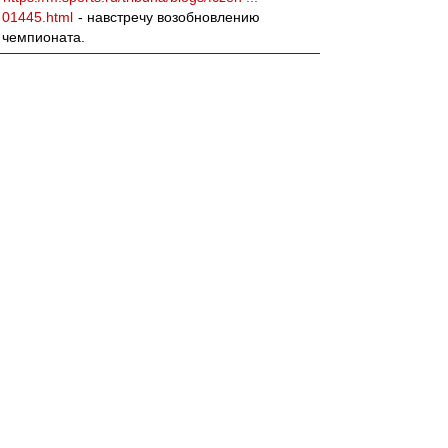
01445.html
- навстречу возобновлению
чемпионата.
agk
-
02 мар 2018 01:07
Леонидыч » 01 мар 2018 18:42
ДоебИтесь до меня!
«За всю хуйню!»
;)
Вернуться к началу
Да пожалуйста)))
Ты бы за Спартак так усирался, как за сборную
по хоккею на олимпияде)))
slava1
-
02 мар 2018 00:48
Вот бы ещё в 30 туре отправить мусарню в
пердив,а а самим...
BBKing
-
02 мар 2018 00:29
Закончилась ещё одна серия из разряда "16
лет без чемпионства" или "26 лет без