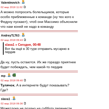
Valentinovich
-
02 мар 2018 11:02
А можно попросить болельщиков, которые
особо приближенные к команде (ну тех кого к
Федуну пускают), чтоб они Массимо объяснили
что нам коней не надо в команду
AndreyTLT63
-
02 мар 2018 09:43
slava1 » Сегодня, 00:48
Вот бы ещё в 30 туре отправить мусарню в
пердив
Да ну, пусть остаются. Их же гораздо приятнее
будет побеждать, чем какой-то пердив
mp
-
02 мар 2018 09:40
Тулячок
, А в интернете будут показывать?
Где?
slava1
-
02 мар 2018 09:36
Может,пока не поздно на субботу перенести.