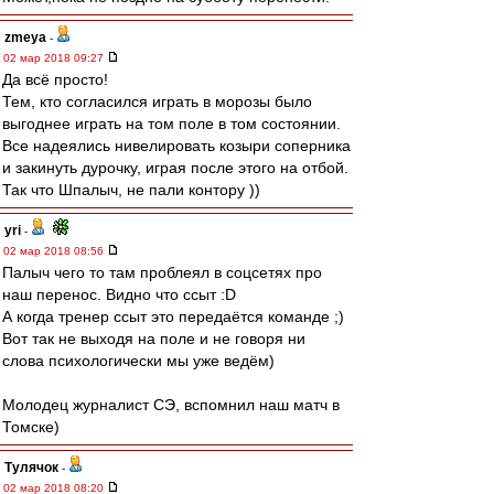
zmeya
-
02 мар 2018 09:27
Да всё просто!
Тем, кто согласился играть в морозы было
выгоднее играть на том поле в том состоянии.
Все надеялись нивелировать козыри соперника
и закинуть дурочку, играя после этого на отбой.
Так что Шпалыч, не пали контору ))
yri
-
02 мар 2018 08:56
Палыч чего то там проблеял в соцсетях про
наш перенос. Видно что ссыт :D
А когда тренер ссыт это передаётся команде ;)
Вот так не выходя на поле и не говоря ни
слова психологически мы уже ведём)
Молодец журналист СЭ, вспомнил наш матч в
Томске)
Тулячок
-
02 мар 2018 08:20