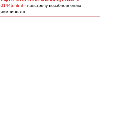
01445.html
- навстречу возобновлению
чемпионата.
agk
-
02 мар 2018 01:07
Леонидыч » 01 мар 2018 18:42
ДоебИтесь до меня!
«За всю хуйню!»
;)
Вернуться к началу
Да пожалуйста)))
Ты бы за Спартак так усирался, как за сборную
по хоккею на олимпияде)))
slava1
-
02 мар 2018 00:48
Вот бы ещё в 30 туре отправить мусарню в
пердив,а а самим...
BBKing
-
02 мар 2018 00:29
Закончилась ещё одна серия из разряда "16
лет без чемпионства" или "26 лет без