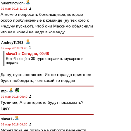
Valentinovich
-
02 мар 2018 11:02
А можно попросить болельщиков, которые
особо приближенные к команде (ну тех кого к
Федуну пускают), чтоб они Массимо объяснили
что нам коней не надо в команду
AndreyTLT63
-
02 мар 2018 09:43
slava1 » Сегодня, 00:48
Вот бы ещё в 30 туре отправить мусарню в
пердив
Да ну, пусть остаются. Их же гораздо приятнее
будет побеждать, чем какой-то пердив
mp
-
02 мар 2018 09:40
Тулячок
, А в интернете будут показывать?
Где?
slava1
-
02 мар 2018 09:36
Может,пока не поздно на субботу перенести.