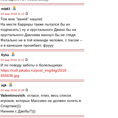
mib83
-
02 мар 2018 11:12
Тож мне "каней" нашли)
На месте Карреры также пытался бы их
подписать:) ну и хрустального Джано бы на
хрустального Дзагоева махнул бы не глядя.
Фатально не в той команде человек, с пасом --
и в канюшне прозябает, фуууу
Ryka
-
02 мар 2018 11:11
И по поводу заботы о болельщиках:
https://cs9.pikabu.ru/post_img/big/2018 ...
455636.jpg
agk
-
02 мар 2018 11:06
Valentinovich
, огласи, плиз, весь список
игроков, которых Массимо не должен хотеть в
Спартаке)))
Начнем с Дзюбы?)))