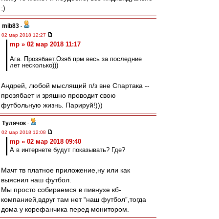
;)
mib83
-
02 мар 2018 12:27
mp » 02 мар 2018 11:17
Ага. Прозябает.Озяб прм весь за последние
лет несколько)))
Андрей, любой мыслящий п/з вне Спартака --
прозябает и зряшно проводит свою
футбольную жизнь. Парируй!)))
Тулячок
-
02 мар 2018 12:08
mp » 02 мар 2018 09:40
А в интернете будут показывать? Где?
Мачт тв платное приложение,ну или как
выяснил наш футбол.
Мы просто собираемся в пивнухе кб-
компанией,вдруг там нет “наш футбол”,тогда
дома у корефанчика перед монитором.