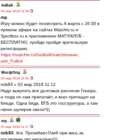
4uBaK
-
02 мар 2018 11:58
mp
,
Игру можно будет посмотреть 4 марта с 16:30 в
прямом эфире на сайтах Matchtv.ru и
Sportbox.ru и приложениях МATЧ!КЛУБ -
БЕСПЛАТНО, пройдя пройдя зрительскую
регистрацию,
https://matchtv.ru/football/matchtvnews ...
ash_Futbol
МосфОлд
-
02 мар 2018 11:52
mib83 » 02 мар 2018 11:12
Надо выкупить все долговые расписки Гинера,
и тогда он сам приползёт, и всех притащит на
блюде. Одна бяда, ВТБ это госструктура, а там
своих шулеров хватат!((
mp
-
02 мар 2018 11:17
mib83
, Ага. Прозябает.Озяб прм весь за
последние лет несколько)))