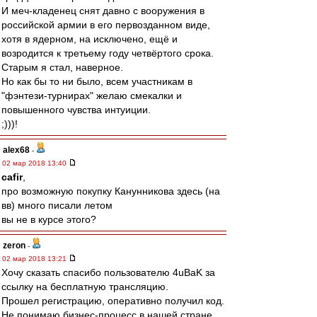
И меч-кладенец снят давно с вооружения в
российской армии в его первозданном виде,
хотя в ядерном, на исключено, ещё и
возродится к третьему году четвёртого срока.
Старым я стал, наверное.
Но как бы то ни было, всем участникам в
"фэнтези-турнирах" желаю смекалки и
повышенного чувства интуиции.
;)))!
alex68
-
02 мар 2018 13:40
cafir
,
про возможную покупку Канунникова здесь (на
вв) много писали летом
вы не в курсе этого?
zeron
-
02 мар 2018 13:21
Хочу сказать спасибо пользователю 4uBaK за
ссылку на бесплатную трансляцию.
Прошел регистрацию, оперативно получил код.
Не понимаю бизнес-процесс в нашей стране