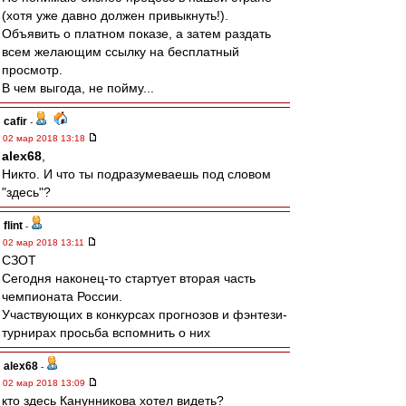
(хотя уже давно должен привыкнуть!).
Объявить о платном показе, а затем раздать
всем желающим ссылку на бесплатный
просмотр.
В чем выгода, не пойму...
cafir
-
02 мар 2018 13:18
alex68
,
Никто. И что ты подразумеваешь под словом
"здесь"?
flint
-
02 мар 2018 13:11
СЗОТ
Сегодня наконец-то стартует вторая часть
чемпионата России.
Участвующих в конкурсах прогнозов и фэнтези-
турнирах просьба вспомнить о них
alex68
-
02 мар 2018 13:09
кто здесь Канунникова хотел видеть?