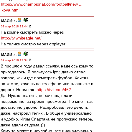
https://www.championat.com/football/new ...
ikova.html
MAGi$tr
-
02 мар 2018 12:44
На компе смотреть можно через
http://tv.whiteagle.net/
На телике смотрю через ottplayer
MAGi$tr
-
02 мар 2018 12:34
В прошлом году давал ссылку, надеюсь кому то
пригодилось. Я пользуюсь iptv, давно отпал
вопрос, как и где посмотреть футбол. Хочешь
на компе, хочешь на телефоне или планшете в
дороге. Норм так.
https://tv.team/462
Да. Нужно платить, но хочешь, плати
повременно, за время просмотра. По мне - так
достаточно удобно. Распробовал это дело и,
даже, настроил телик . В общем универсально
и удобно. Игры Спартака не пропускаю теперь,
даже вдали от дома )))
Кому то может и неудобно, все индивидуально