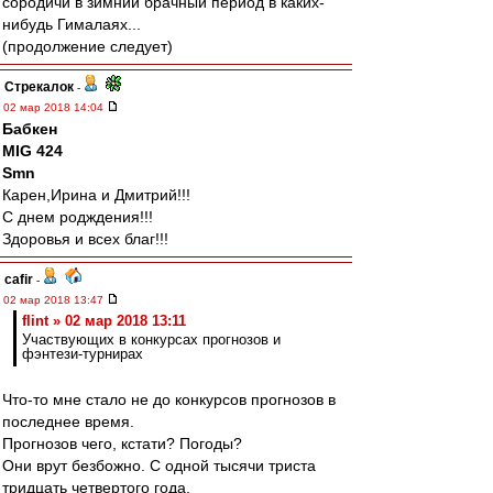
сородичи в зимний брачный период в каких-
нибудь Гималаях...
(продолжение следует)
Стрекалок
-
02 мар 2018 14:04
Бабкен
MIG 424
Smn
Карен,Ирина и Дмитрий!!!
С днем родждения!!!
Здоровья и всех благ!!!
cafir
-
02 мар 2018 13:47
flint » 02 мар 2018 13:11
Участвующих в конкурсах прогнозов и
фэнтези-турнирах
Что-то мне стало не до конкурсов прогнозов в
последнее время.
Прогнозов чего, кстати? Погоды?
Они врут безбожно. С одной тысячи триста
тридцать четвертого года.