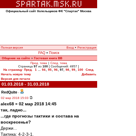
Официальный сайт болельщиков ФК "Спартак" Москва
Полная версия
Вход
•
Регистрация
FAQ
•
Поиск
Общение на сайте
Гостевая книга ВВ
»
Пред. тема
|
След. тема
Страница
97
из
100
[ Сообщений: 4957 ]
На страницу
Пред.
1
...
94
,
95
,
96
,
97
,
98
,
99
,
100
След.
Начать новую тему
Добавить
Версия для печати
01.03.2018 - 31.03.2018
RedQuite
-
02 мар 2018 15:03
alex68 » 02 мар 2018 14:45
так, ладно...
...где прогнозы тактики и состава на
воскресенье?
Держи...
Тактика: 4-2-3-1.