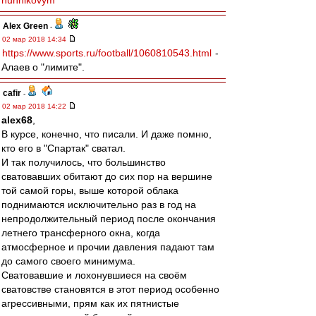
nunnikovym
Alex Green
-
02 мар 2018 14:34
https://www.sports.ru/football/1060810543.html
-
Алаев о "лимите".
cafir
-
02 мар 2018 14:22
alex68
,
В курсе, конечно, что писали. И даже помню,
кто его в "Спартак" сватал.
И так получилось, что большинство
сватовавших обитают до сих пор на вершине
той самой горы, выше которой облака
поднимаются исключительно раз в год на
непродолжительный период после окончания
летнего трансферного окна, когда
атмосферное и прочии давления падают там
до самого своего минимума.
Сватовавшие и лохонувшиеся на своём
сватовстве становятся в этот период особенно
агрессивными, прям как их пятнистые