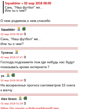
Squabbler » 02 мар 2018 08:00
Сань, "Наш футбол" же...
Или ты о чем?
О нем родимом,о нем,спасибо
Squabbler
-
02 мар 2018 08:00
Сань, "Наш футбол" же...
Или ты о чем?
Тулячок
-
02 мар 2018 07:47
Господа,подскажите пож.где нибудь нас будут
показывать кроме интернета？
ys
-
02 мар 2018 06:06
На воскресенье прогноз сантиметров 15 снега
к матчу..
Alex Green
-
02 мар 2018 01:29
https://m.sports.ru/tribuna/blogs/fczen ...