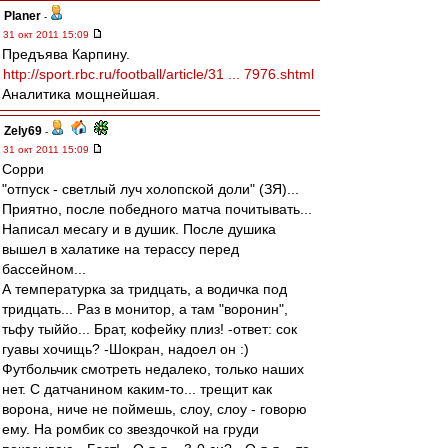
Planer
-
31 окт 2011 15:09
Предъява Карпину.
http://sport.rbc.ru/football/article/31 ... 7976.shtml
Аналитика мощнейшая.
Zely69
-
31 окт 2011 15:09
Сорри
"отпуск - светлый луч холопской доли" (ЗЯ)...
Приятно, после победного матча почитывать...
Написал месагу и в душик. После душика
вышел в халатике на терассу перед
бассейном...
А температурка за тридцать, а водичка под
тридцать... Раз в монитор, а там "воронин",
тьфу тыййо... Брат, кофейку плиз! -ответ: сок
гуавы хочищь? -Шокран, надоел он :)
Футбольчик смотреть недалеко, только наших
нет. С датчанином каким-то... трещит как
ворона, ниче не поймешь, слоу, слоу - говорю
ему. На ромбик со звездочкой на груди