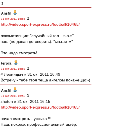
;)
Ansfil
-
31 окт 2011 15:56
http://video.sport-express.ru/football/10465/
локомотивщик: "случайный гол... э-э-э"
наш (не давая договорить): "ыгы..м-м"
Это надо смотреть!
terpila
-
31 окт 2011 15:53
# Леонидыч » 31 окт 2011 16:49
Встречу - тебе твоя теща ангелом покажеццо:-)
Ansfil
-
31 окт 2011 15:52
zheton » 31 окт 2011 16:15
http://video.sport-express.ru/football/10465/
начал смотреть - уссыха !!!
Наш, похоже, профессиональный актёр.