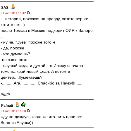
SAS
-
31 окт 2011 15:42
....история, похожая на правду, хотите верьте-
хотите нет:-)
после Томска в Москве подходит ОИР к Валере
:
- ну чё, "Зуев" похоже того -(
- да, похоже
- что думаешь?
-не знаю пока....
- слушай сюда и думай....я Илюху сначала
тоже на край левый слал. А потом в
центер....Кумекаешь?
-..........Ага...............Спасибо за Науку!!!......
////////
Pafnuti
-
31 окт 2011 15:38
жду не дождусь когда же что-нить напишет
Веня из Алупки))