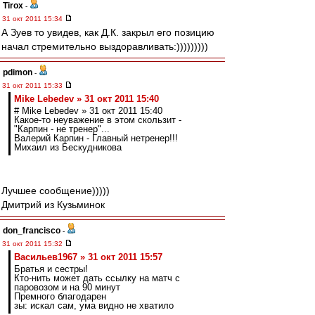
Tirox
-
31 окт 2011 15:34
А Зуев то увидев, как Д.К. закрыл его позицию
начал стремительно выздоравливать:)))))))))
pdimon
-
31 окт 2011 15:33
Mike Lebedev » 31 окт 2011 15:40
# Mike Lebedev » 31 окт 2011 15:40
Какое-то неуважение в этом скользит -
"Карпин - не тренер"...
Валерий Карпин - Главный нетренер!!!
Михаил из Бескудникова
Лучшее сообщение)))))
Дмитрий из Кузьминок
don_francisco
-
31 окт 2011 15:32
Васильев1967 » 31 окт 2011 15:57
Братья и сестры!
Кто-нить может дать ссылку на матч с
паровозом и на 90 минут
Премного благодарен
зы: искал сам, ума видно не хватило