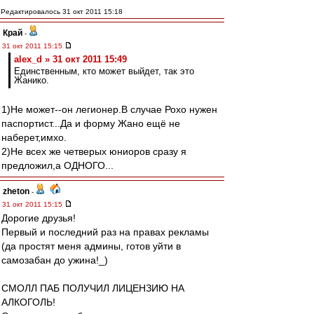
Редактировалось 31 окт 2011 15:18
Край
-
31 окт 2011 15:15
alex_d » 31 окт 2011 15:49
Единственным, кто может выйдет, так это
Жанико.
1)Не может--он легионер.В случае Рохо нужен
паспортист...Да и форму Жано ещё не
наберет,имхо.
2)Не всех же четверых юниоров сразу я
предложил,а ОДНОГО...
zheton
-
31 окт 2011 15:15
Дорогие друзья!
Первый и последний раз на правах рекламы
(да простят меня админы, готов уйти в
самозабан до ужина!_)
СМОЛЛ ПАБ ПОЛУЧИЛ ЛИЦЕНЗИЮ НА
АЛКОГОЛЬ!