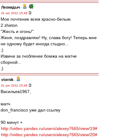
Леонидыч
-
31 окт 2011 15:49
Мое почтение всем красно-белым.
2 zheton
"Жесть и огонь!"
Женя, поздравляю! Ну, слава богу! Теперь мне
не одному будет иногда стыдно...
;)
Извини за гнобление бомжа на матче
сборной...
;)
vtornik
-
31 окт 2011 15:46
Васильев1967,
матч
don_francisco уже дал ссылку
90 минут +
http://video.yandex.ru/users/alexey7665/view/19#
http://video.yandex.ru/users/alexey7665/view/20#