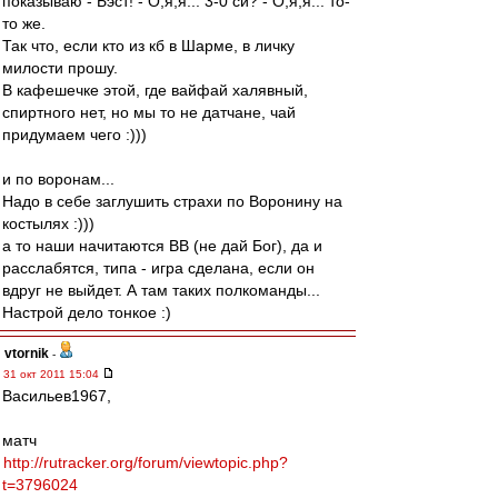
показываю - Бэст! - О,я,я... 3-0 си? - О,я,я... то-
то же.
Так что, если кто из кб в Шарме, в личку
милости прошу.
В кафешечке этой, где вайфай халявный,
спиртного нет, но мы то не датчане, чай
придумаем чего :)))
и по воронам...
Надо в себе заглушить страхи по Воронину на
костылях :)))
а то наши начитаются ВВ (не дай Бог), да и
расслабятся, типа - игра сделана, если он
вдруг не выйдет. А там таких полкоманды...
Настрой дело тонкое :)
vtornik
-
31 окт 2011 15:04
Васильев1967,
матч
http://rutracker.org/forum/viewtopic.php?
t=3796024