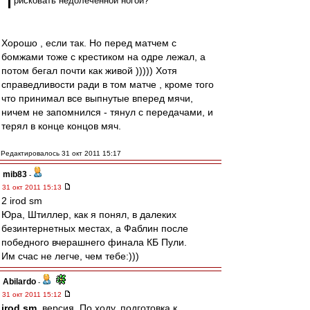
рисковать недолеченной ногой?
Хорошо , если так. Но перед матчем с
бомжами тоже с крестиком на одре лежал, а
потом бегал почти как живой ))))) Хотя
справедливости ради в том матче , кроме того
что принимал все выпнутые вперед мячи,
ничем не запомнился - тянул с передачами, и
терял в конце концов мяч.
Редактировалось 31 окт 2011 15:17
mib83
-
31 окт 2011 15:13
2 irod sm
Юра, Штиллер, как я понял, в далеких
безинтернетных местах, а Фаблин после
победного вчерашнего финала КБ Пули.
Им счас не легче, чем тебе:)))
Abilardo
-
31 окт 2011 15:12
irod sm
, версия. По ходу, подготовка к