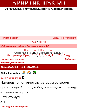
Официальный сайт болельщиков ФК "Спартак" Москва
Полная версия
Вход
•
Регистрация
FAQ
•
Поиск
Общение на сайте
Гостевая книга ВВ
»
Пред. тема
|
След. тема
Страница
4
из
253
[ Сообщений: 12622 ]
На страницу
Пред.
1
,
2
,
3
,
4
,
5
,
6
,
7
...
253
След.
Начать новую тему
Добавить
Версия для печати
01.10.2011 - 31.10.2011
Mike Lebedev
-
31 окт 2011 16:11
Наконец-то популярным авторам во время
презентацией не надо будет выходить на улицу
и лупить из горла
Есть стимул
8-)
Последнее сообщение