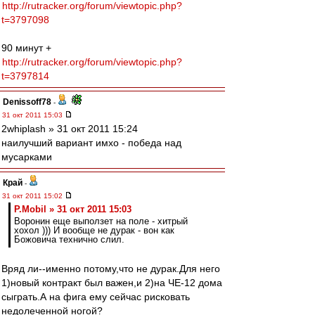
http://rutracker.org/forum/viewtopic.php?
t=3797098
90 минут +
http://rutracker.org/forum/viewtopic.php?
t=3797814
Denissoff78
-
31 окт 2011 15:03
2whiplash » 31 окт 2011 15:24
наилучший вариант имхо - победа над
мусарками
Край
-
31 окт 2011 15:02
P.Mobil » 31 окт 2011 15:03
Воронин еще выползет на поле - хитрый
хохол ))) И вообще не дурак - вон как
Божовича технично слил.
Вряд ли--именно потому,что не дурак.Для него
1)новый контракт был важен,и 2)на ЧЕ-12 дома
сыграть.А на фига ему сейчас рисковать
недолеченной ногой?