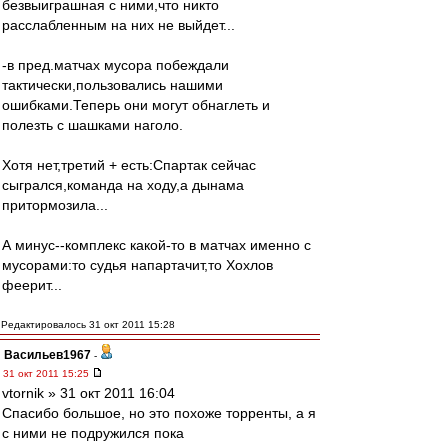
безвыиграшная с ними,что никто
расслабленным на них не выйдет...
-в пред.матчах мусора побеждали
тактически,пользовались нашими
ошибками.Теперь они могут обнаглеть и
полезть с шашками наголо.
Хотя нет,третий + есть:Спартак сейчас
сыгрался,команда на ходу,а дынама
притормозила...
А минус--комплекс какой-то в матчах именно с
мусорами:то судья напартачит,то Хохлов
феерит...
Редактировалось 31 окт 2011 15:28
Васильев1967
-
31 окт 2011 15:25
vtornik » 31 окт 2011 16:04
Спасибо большое, но это похоже торренты, а я
с ними не подружился пока