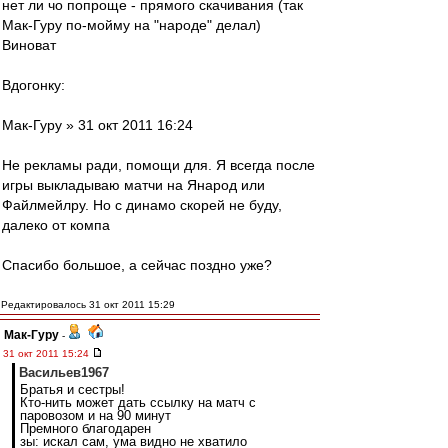
нет ли чо попроще - прямого скачивания (так
Мак-Гуру по-мойму на "народе" делал)
Виноват
Вдогонку:
Мак-Гуру » 31 окт 2011 16:24
Не рекламы ради, помощи для. Я всегда после
игры выкладываю матчи на Янарод или
Файлмейлру. Но с динамо скорей не буду,
далеко от компа
Спасибо большое, а сейчас поздно уже?
Редактировалось 31 окт 2011 15:29
Мак-Гуру
-
31 окт 2011 15:24
Васильев1967
Братья и сестры!
Кто-нить может дать ссылку на матч с
паровозом и на 90 минут
Премного благодарен
зы: искал сам, ума видно не хватило