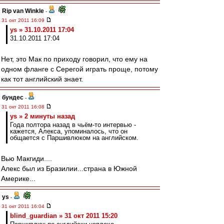
Rip van Winkle
-
31 окт 2011 16:09
ys » 31.10.2011 17:04
31.10.2011 17:04
Нет, это Мак по приходу говорил, что ему на
одном фланге с Серегой играть проще, потому
как тот английский знает.
бундес
-
31 окт 2011 16:08
ys » 2 минуты назад
Года полтора назад в чьём-то интервью -
кажется, Алекса, упоминалось, что он
общается с Паршивлюком на английском.
Вью Макгиди....
Алекс был из Бразилии...страна в Южной
Америке...
ys
-
31 окт 2011 16:04
blind_guardian » 31 окт 2011 15:20