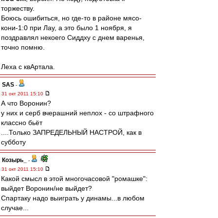
торжеству.
Боюсь ошибиться, но где-то в районе мясо-
кони-1:0 при Лау, а это было 1 ноября, я
поздравлял некоего Сиддху с днем варенья,
точно помню.
Леха с квАртала.
SAS
-
31 окт 2011 15:10
А что Воронин?
у них и серб вчерашний неплох - со штрафного
классно бьёт
....Только ЗАПРЕДЕЛЬНЫЙ НАСТРОЙ, как в
субботу
Козырь_
-
31 окт 2011 15:10
Какой смысл в этой многочасовой "ромашке":
выйдет Воронин/не выйдет?
Спартаку надо выиграть у динамы...в любом
случае...