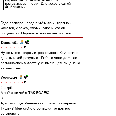
Паршивлюк по английски неплохо
разговаривает, не зря 11 классов с одной
4кой закончил.
Года полтора назад в чьём-то интервью -
кажется, Алекса, упоминалось, что он
общается с Паршивлюком на английском.
Depeche01
-
31 окт 2011 16:00
Ну не может пара литров темного Крушовице
давать такой результат. Ребята явно до этого
разминались в месте уже имеющем лицензию
на алкоголь...
Леонидыч
-
31 окт 2011 15:58
2 terpila
А че? я ни че! я ТАК БОЛЕЮ!
;)
А, кстати, где обещанная фотка с замершим
Тишей? Мне стОило больших трудов его
остановить...