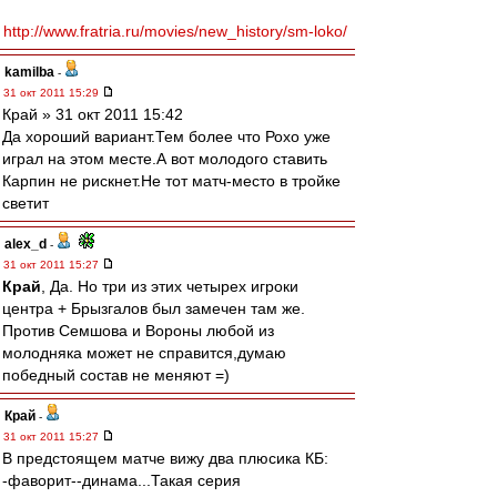
http://www.fratria.ru/movies/new_history/sm-loko/
kamilba
-
31 окт 2011 15:29
Край » 31 окт 2011 15:42
Да хороший вариант.Тем более что Рохо уже
играл на этом месте.А вот молодого ставить
Карпин не рискнет.Не тот матч-место в тройке
светит
alex_d
-
31 окт 2011 15:27
Край
, Да. Но три из этих четырех игроки
центра + Брызгалов был замечен там же.
Против Семшова и Вороны любой из
молодняка может не справится,думаю
победный состав не меняют =)
Край
-
31 окт 2011 15:27
В предстоящем матче вижу два плюсика КБ:
-фаворит--динама...Такая серия