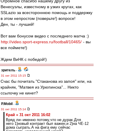
Огромное спасибо нашему другу из
Венесуэлы, известному в узких кругах, как
SSLazio за всестороннюю помощь и поддержку
в этом непростом (поверьте!) вопросе!
Ден, ты - лучший!
Вот вам бонусом видео с последнего матча :)
http://video.sport-express.ru/football/10465/
- вы
все поймете!)
Ждем ВиНК с победой!)
зpитель
-
31 окт 2011 15:15
Счас бы почитать "Стаканова из запоя" или, на
крайняк, "Матвея из Урюпинска"... Никто
ссылочку не кинет?
P.Mobil
-
31 окт 2011 15:14
Край » 31 окт 2011 16:02
Вряд ли--именно потому,что не дурак.Для
него 1)новый контракт был важен,и 2)на ЧЕ-12
дома сыграть.А на фига ему сейчас