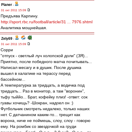
Planer
-
31 окт 2011 15:09
Предъява Карпину.
http://sport.rbc.ru/football/article/31 ... 7976.shtml
Аналитика мощнейшая.
Zely69
-
31 окт 2011 15:09
Сорри
"отпуск - светлый луч холопской доли" (ЗЯ)...
Приятно, после победного матча почитывать...
Написал месагу и в душик. После душика
вышел в халатике на терассу перед
бассейном...
А температурка за тридцать, а водичка под
тридцать... Раз в монитор, а там "воронин",
тьфу тыййо... Брат, кофейку плиз! -ответ: сок
гуавы хочищь? -Шокран, надоел он :)
Футбольчик смотреть недалеко, только наших
нет. С датчанином каким-то... трещит как
ворона, ниче не поймешь, слоу, слоу - говорю
ему. На ромбик со звездочкой на груди