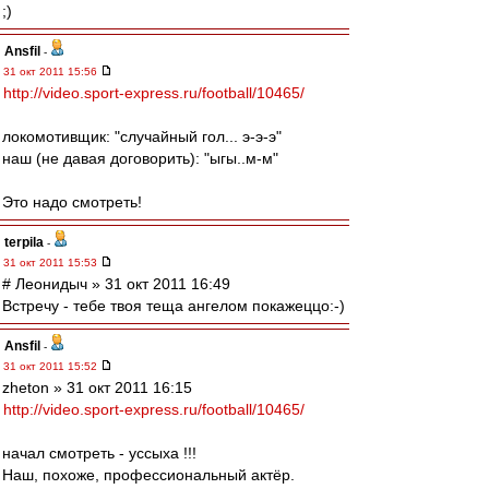
;)
Ansfil
-
31 окт 2011 15:56
http://video.sport-express.ru/football/10465/
локомотивщик: "случайный гол... э-э-э"
наш (не давая договорить): "ыгы..м-м"
Это надо смотреть!
terpila
-
31 окт 2011 15:53
# Леонидыч » 31 окт 2011 16:49
Встречу - тебе твоя теща ангелом покажеццо:-)
Ansfil
-
31 окт 2011 15:52
zheton » 31 окт 2011 16:15
http://video.sport-express.ru/football/10465/
начал смотреть - уссыха !!!
Наш, похоже, профессиональный актёр.