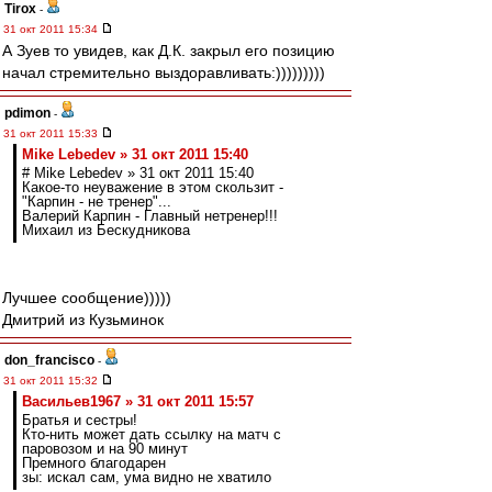
Tirox
-
31 окт 2011 15:34
А Зуев то увидев, как Д.К. закрыл его позицию
начал стремительно выздоравливать:)))))))))
pdimon
-
31 окт 2011 15:33
Mike Lebedev » 31 окт 2011 15:40
# Mike Lebedev » 31 окт 2011 15:40
Какое-то неуважение в этом скользит -
"Карпин - не тренер"...
Валерий Карпин - Главный нетренер!!!
Михаил из Бескудникова
Лучшее сообщение)))))
Дмитрий из Кузьминок
don_francisco
-
31 окт 2011 15:32
Васильев1967 » 31 окт 2011 15:57
Братья и сестры!
Кто-нить может дать ссылку на матч с
паровозом и на 90 минут
Премного благодарен
зы: искал сам, ума видно не хватило