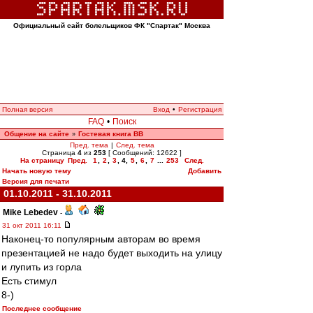
Официальный сайт болельщиков ФК "Спартак" Москва
Полная версия
Вход
•
Регистрация
FAQ
•
Поиск
Общение на сайте
Гостевая книга ВВ
»
Пред. тема
|
След. тема
Страница
4
из
253
[ Сообщений: 12622 ]
На страницу
Пред.
1
,
2
,
3
,
4
,
5
,
6
,
7
...
253
След.
Начать новую тему
Добавить
Версия для печати
01.10.2011 - 31.10.2011
Mike Lebedev
-
31 окт 2011 16:11
Наконец-то популярным авторам во время
презентацией не надо будет выходить на улицу
и лупить из горла
Есть стимул
8-)
Последнее сообщение