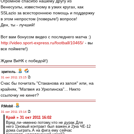
Огромное спасибо нашему другу из
Венесуэлы, известному в узких кругах, как
SSLazio за всестороннюю помощь и поддержку
в этом непростом (поверьте!) вопросе!
Ден, ты - лучший!
Вот вам бонусом видео с последнего матча :)
http://video.sport-express.ru/football/10465/
- вы
все поймете!)
Ждем ВиНК с победой!)
зpитель
-
31 окт 2011 15:15
Счас бы почитать "Стаканова из запоя" или, на
крайняк, "Матвея из Урюпинска"... Никто
ссылочку не кинет?
P.Mobil
-
31 окт 2011 15:14
Край » 31 окт 2011 16:02
Вряд ли--именно потому,что не дурак.Для
него 1)новый контракт был важен,и 2)на ЧЕ-12
дома сыграть.А на фига ему сейчас