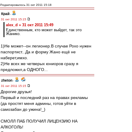
Редактировалось 31 окт 2011 15:18
Край
-
31 окт 2011 15:15
alex_d » 31 окт 2011 15:49
Единственным, кто может выйдет, так это
Жанико.
1)Не может--он легионер.В случае Рохо нужен
паспортист...Да и форму Жано ещё не
наберет,имхо.
2)Не всех же четверых юниоров сразу я
предложил,а ОДНОГО...
zheton
-
31 окт 2011 15:15
Дорогие друзья!
Первый и последний раз на правах рекламы
(да простят меня админы, готов уйти в
самозабан до ужина!_)
СМОЛЛ ПАБ ПОЛУЧИЛ ЛИЦЕНЗИЮ НА
АЛКОГОЛЬ!