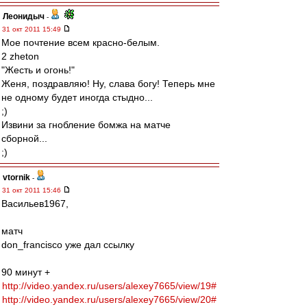
Леонидыч
-
31 окт 2011 15:49
Мое почтение всем красно-белым.
2 zheton
"Жесть и огонь!"
Женя, поздравляю! Ну, слава богу! Теперь мне
не одному будет иногда стыдно...
;)
Извини за гнобление бомжа на матче
сборной...
;)
vtornik
-
31 окт 2011 15:46
Васильев1967,
матч
don_francisco уже дал ссылку
90 минут +
http://video.yandex.ru/users/alexey7665/view/19#
http://video.yandex.ru/users/alexey7665/view/20#