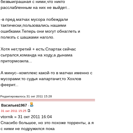
безвыиграшная с ними,что никто
расслабленным на них не выйдет...
-в пред.матчах мусора побеждали
тактически,пользовались нашими
ошибками.Теперь они могут обнаглеть и
полезть с шашками наголо.
Хотя нет,третий + есть:Спартак сейчас
сыгрался,команда на ходу,а дынама
притормозила...
А минус--комплекс какой-то в матчах именно с
мусорами:то судья напартачит,то Хохлов
феерит...
Редактировалось 31 окт 2011 15:28
Васильев1967
-
31 окт 2011 15:25
vtornik » 31 окт 2011 16:04
Спасибо большое, но это похоже торренты, а я
с ними не подружился пока