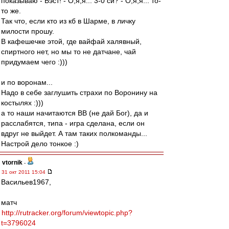
показываю - Бэст! - О,я,я... 3-0 си? - О,я,я... то-
то же.
Так что, если кто из кб в Шарме, в личку
милости прошу.
В кафешечке этой, где вайфай халявный,
спиртного нет, но мы то не датчане, чай
придумаем чего :)))
и по воронам...
Надо в себе заглушить страхи по Воронину на
костылях :)))
а то наши начитаются ВВ (не дай Бог), да и
расслабятся, типа - игра сделана, если он
вдруг не выйдет. А там таких полкоманды...
Настрой дело тонкое :)
vtornik
-
31 окт 2011 15:04
Васильев1967,
матч
http://rutracker.org/forum/viewtopic.php?
t=3796024