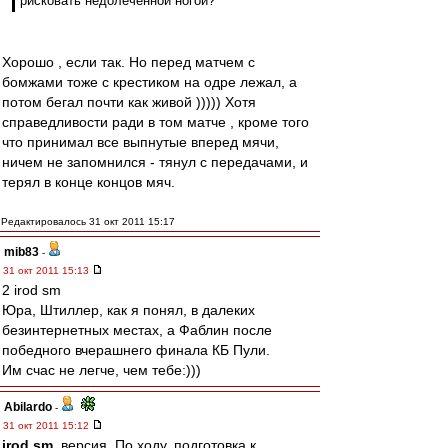
рисковать недолеченной ногой?
Хорошо , если так. Но перед матчем с
бомжами тоже с крестиком на одре лежал, а
потом бегал почти как живой ))))) Хотя
справедливости ради в том матче , кроме того
что принимал все выпнутые вперед мячи,
ничем не запомнился - тянул с передачами, и
терял в конце концов мяч.
Редактировалось 31 окт 2011 15:17
mib83
-
31 окт 2011 15:13
2 irod sm
Юра, Штиллер, как я понял, в далеких
безинтернетных местах, а Фаблин после
победного вчерашнего финала КБ Пули.
Им счас не легче, чем тебе:)))
Abilardo
-
31 окт 2011 15:12
irod sm
, версия. По ходу, подготовка к