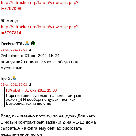
http://rutracker.org/forum/viewtopic.php?
t=3797098
90 минут +
http://rutracker.org/forum/viewtopic.php?
t=3797814
Denissoff78
-
31 окт 2011 15:03
2whiplash » 31 окт 2011 15:24
наилучший вариант имхо - победа над
мусарками
Край
-
31 окт 2011 15:02
P.Mobil » 31 окт 2011 15:03
Воронин еще выползет на поле - хитрый
хохол ))) И вообще не дурак - вон как
Божовича технично слил.
Вряд ли--именно потому,что не дурак.Для него
1)новый контракт был важен,и 2)на ЧЕ-12 дома
сыграть.А на фига ему сейчас рисковать
недолеченной ногой?