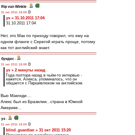
Rip van Winkle
-
31 окт 2011 16:09
ys » 31.10.2011 17:04
31.10.2011 17:04
Нет, это Мак по приходу говорил, что ему на
одном фланге с Серегой играть проще, потому
как тот английский знает.
бундес
-
31 окт 2011 16:08
ys » 2 минуты назад
Года полтора назад в чьём-то интервью -
кажется, Алекса, упоминалось, что он
общается с Паршивлюком на английском.
Вью Макгиди....
Алекс был из Бразилии...страна в Южной
Америке...
ys
-
31 окт 2011 16:04
blind_guardian » 31 окт 2011 15:20