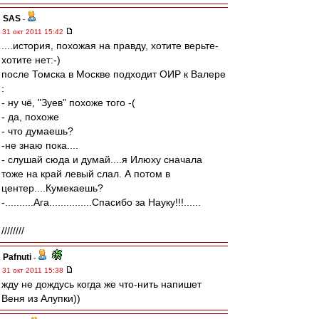
SAS
-
31 окт 2011 15:42
....история, похожая на правду, хотите верьте-
хотите нет:-)
после Томска в Москве подходит ОИР к Валере
:
- ну чё, "Зуев" похоже того -(
- да, похоже
- что думаешь?
-не знаю пока....
- слушай сюда и думай....я Илюху сначала
тоже на край левый слал. А потом в
центер....Кумекаешь?
-..........Ага...............Спасибо за Науку!!!......
////////
Pafnuti
-
31 окт 2011 15:38
жду не дождусь когда же что-нить напишет
Веня из Алупки))