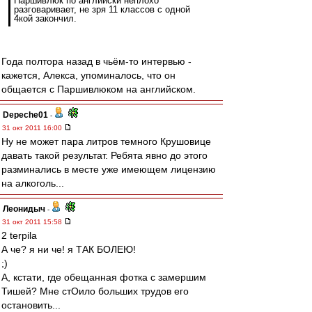
Паршивлюк по английски неплохо
разговаривает, не зря 11 классов с одной
4кой закончил.
Года полтора назад в чьём-то интервью -
кажется, Алекса, упоминалось, что он
общается с Паршивлюком на английском.
Depeche01
-
31 окт 2011 16:00
Ну не может пара литров темного Крушовице
давать такой результат. Ребята явно до этого
разминались в месте уже имеющем лицензию
на алкоголь...
Леонидыч
-
31 окт 2011 15:58
2 terpila
А че? я ни че! я ТАК БОЛЕЮ!
;)
А, кстати, где обещанная фотка с замершим
Тишей? Мне стОило больших трудов его
остановить...