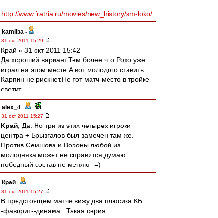
http://www.fratria.ru/movies/new_history/sm-loko/
kamilba
-
31 окт 2011 15:29
Край » 31 окт 2011 15:42
Да хороший вариант.Тем более что Рохо уже
играл на этом месте.А вот молодого ставить
Карпин не рискнет.Не тот матч-место в тройке
светит
alex_d
-
31 окт 2011 15:27
Край
, Да. Но три из этих четырех игроки
центра + Брызгалов был замечен там же.
Против Семшова и Вороны любой из
молодняка может не справится,думаю
победный состав не меняют =)
Край
-
31 окт 2011 15:27
В предстоящем матче вижу два плюсика КБ:
-фаворит--динама...Такая серия