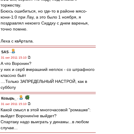
торжеству.
Боюсь ошибиться, но где-то в районе мясо-
кони-1:0 при Лау, а это было 1 ноября, я
поздравлял некоего Сиддху с днем варенья,
точно помню.
Леха с квАртала.
SAS
-
31 окт 2011 15:10
А что Воронин?
у них и серб вчерашний неплох - со штрафного
классно бьёт
....Только ЗАПРЕДЕЛЬНЫЙ НАСТРОЙ, как в
субботу
Козырь_
-
31 окт 2011 15:10
Какой смысл в этой многочасовой "ромашке":
выйдет Воронин/не выйдет?
Спартаку надо выиграть у динамы...в любом
случае...