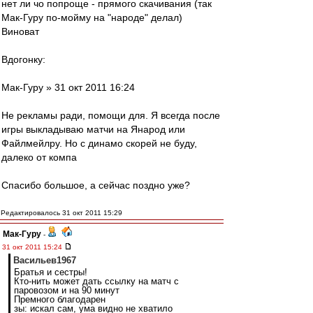
нет ли чо попроще - прямого скачивания (так
Мак-Гуру по-мойму на "народе" делал)
Виноват
Вдогонку:
Мак-Гуру » 31 окт 2011 16:24
Не рекламы ради, помощи для. Я всегда после
игры выкладываю матчи на Янарод или
Файлмейлру. Но с динамо скорей не буду,
далеко от компа
Спасибо большое, а сейчас поздно уже?
Редактировалось 31 окт 2011 15:29
Мак-Гуру
-
31 окт 2011 15:24
Васильев1967
Братья и сестры!
Кто-нить может дать ссылку на матч с
паровозом и на 90 минут
Премного благодарен
зы: искал сам, ума видно не хватило