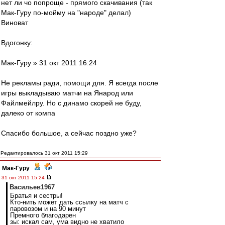
нет ли чо попроще - прямого скачивания (так
Мак-Гуру по-мойму на "народе" делал)
Виноват
Вдогонку:
Мак-Гуру » 31 окт 2011 16:24
Не рекламы ради, помощи для. Я всегда после
игры выкладываю матчи на Янарод или
Файлмейлру. Но с динамо скорей не буду,
далеко от компа
Спасибо большое, а сейчас поздно уже?
Редактировалось 31 окт 2011 15:29
Мак-Гуру
-
31 окт 2011 15:24
Васильев1967
Братья и сестры!
Кто-нить может дать ссылку на матч с
паровозом и на 90 минут
Премного благодарен
зы: искал сам, ума видно не хватило