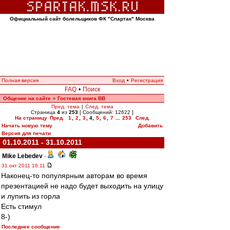
Официальный сайт болельщиков ФК "Спартак" Москва
Полная версия
Вход
•
Регистрация
FAQ
•
Поиск
Общение на сайте
Гостевая книга ВВ
»
Пред. тема
|
След. тема
Страница
4
из
253
[ Сообщений: 12622 ]
На страницу
Пред.
1
,
2
,
3
,
4
,
5
,
6
,
7
...
253
След.
Начать новую тему
Добавить
Версия для печати
01.10.2011 - 31.10.2011
Mike Lebedev
-
31 окт 2011 16:11
Наконец-то популярным авторам во время
презентацией не надо будет выходить на улицу
и лупить из горла
Есть стимул
8-)
Последнее сообщение