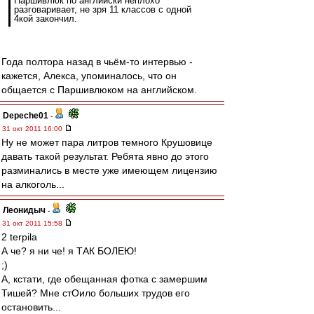
Паршивлюк по английски неплохо
разговаривает, не зря 11 классов с одной
4кой закончил.
Года полтора назад в чьём-то интервью -
кажется, Алекса, упоминалось, что он
общается с Паршивлюком на английском.
Depeche01
-
31 окт 2011 16:00
Ну не может пара литров темного Крушовице
давать такой результат. Ребята явно до этого
разминались в месте уже имеющем лицензию
на алкоголь...
Леонидыч
-
31 окт 2011 15:58
2 terpila
А че? я ни че! я ТАК БОЛЕЮ!
;)
А, кстати, где обещанная фотка с замершим
Тишей? Мне стОило больших трудов его
остановить...