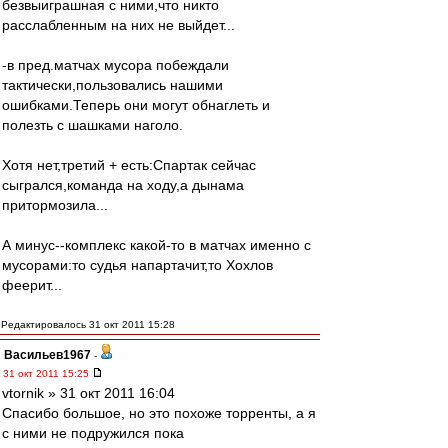
безвыиграшная с ними,что никто
расслабленным на них не выйдет...
-в пред.матчах мусора побеждали
тактически,пользовались нашими
ошибками.Теперь они могут обнаглеть и
полезть с шашками наголо.
Хотя нет,третий + есть:Спартак сейчас
сыгрался,команда на ходу,а дынама
притормозила...
А минус--комплекс какой-то в матчах именно с
мусорами:то судья напартачит,то Хохлов
феерит...
Редактировалось 31 окт 2011 15:28
Васильев1967
-
31 окт 2011 15:25
vtornik » 31 окт 2011 16:04
Спасибо большое, но это похоже торренты, а я
с ними не подружился пока