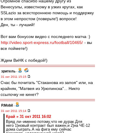
Огромное спасибо нашему другу из
Венесуэлы, известному в узких кругах, как
SSLazio за всестороннюю помощь и поддержку
в этом непростом (поверьте!) вопросе!
Ден, ты - лучший!
Вот вам бонусом видео с последнего матча :)
http://video.sport-express.ru/football/10465/
- вы
все поймете!)
Ждем ВиНК с победой!)
зpитель
-
31 окт 2011 15:15
Счас бы почитать "Стаканова из запоя" или, на
крайняк, "Матвея из Урюпинска"... Никто
ссылочку не кинет?
P.Mobil
-
31 окт 2011 15:14
Край » 31 окт 2011 16:02
Вряд ли--именно потому,что не дурак.Для
него 1)новый контракт был важен,и 2)на ЧЕ-12
дома сыграть.А на фига ему сейчас