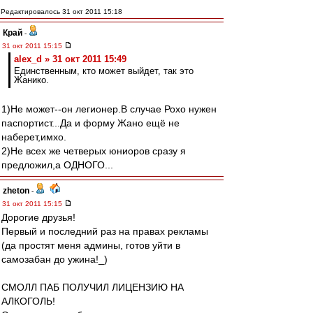
Редактировалось 31 окт 2011 15:18
Край
-
31 окт 2011 15:15
alex_d » 31 окт 2011 15:49
Единственным, кто может выйдет, так это
Жанико.
1)Не может--он легионер.В случае Рохо нужен
паспортист...Да и форму Жано ещё не
наберет,имхо.
2)Не всех же четверых юниоров сразу я
предложил,а ОДНОГО...
zheton
-
31 окт 2011 15:15
Дорогие друзья!
Первый и последний раз на правах рекламы
(да простят меня админы, готов уйти в
самозабан до ужина!_)
СМОЛЛ ПАБ ПОЛУЧИЛ ЛИЦЕНЗИЮ НА
АЛКОГОЛЬ!