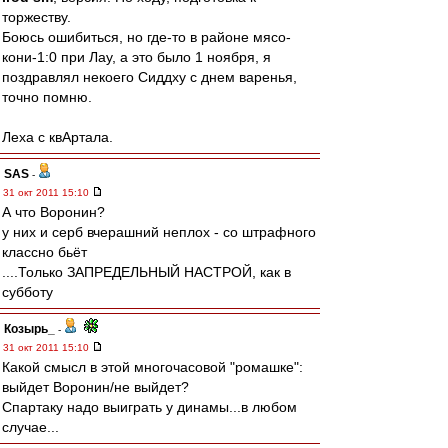
торжеству.
Боюсь ошибиться, но где-то в районе мясо-
кони-1:0 при Лау, а это было 1 ноября, я
поздравлял некоего Сиддху с днем варенья,
точно помню.
Леха с квАртала.
SAS
-
31 окт 2011 15:10
А что Воронин?
у них и серб вчерашний неплох - со штрафного
классно бьёт
....Только ЗАПРЕДЕЛЬНЫЙ НАСТРОЙ, как в
субботу
Козырь_
-
31 окт 2011 15:10
Какой смысл в этой многочасовой "ромашке":
выйдет Воронин/не выйдет?
Спартаку надо выиграть у динамы...в любом
случае...