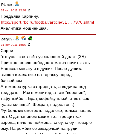
Planer
-
31 окт 2011 15:09
Предъява Карпину.
http://sport.rbc.ru/football/article/31 ... 7976.shtml
Аналитика мощнейшая.
Zely69
-
31 окт 2011 15:09
Сорри
"отпуск - светлый луч холопской доли" (ЗЯ)...
Приятно, после победного матча почитывать...
Написал месагу и в душик. После душика
вышел в халатике на терассу перед
бассейном...
А температурка за тридцать, а водичка под
тридцать... Раз в монитор, а там "воронин",
тьфу тыййо... Брат, кофейку плиз! -ответ: сок
гуавы хочищь? -Шокран, надоел он :)
Футбольчик смотреть недалеко, только наших
нет. С датчанином каким-то... трещит как
ворона, ниче не поймешь, слоу, слоу - говорю
ему. На ромбик со звездочкой на груди