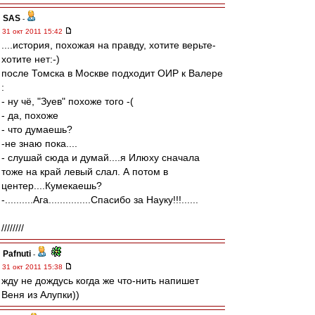
SAS
-
31 окт 2011 15:42
....история, похожая на правду, хотите верьте-
хотите нет:-)
после Томска в Москве подходит ОИР к Валере
:
- ну чё, "Зуев" похоже того -(
- да, похоже
- что думаешь?
-не знаю пока....
- слушай сюда и думай....я Илюху сначала
тоже на край левый слал. А потом в
центер....Кумекаешь?
-..........Ага...............Спасибо за Науку!!!......
////////
Pafnuti
-
31 окт 2011 15:38
жду не дождусь когда же что-нить напишет
Веня из Алупки))