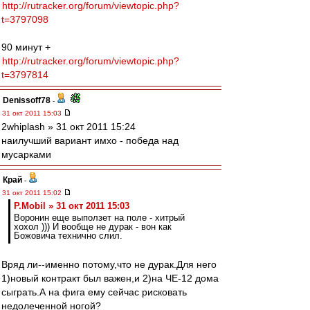
http://rutracker.org/forum/viewtopic.php?
t=3797098
90 минут +
http://rutracker.org/forum/viewtopic.php?
t=3797814
Denissoff78
-
31 окт 2011 15:03
2whiplash » 31 окт 2011 15:24
наилучший вариант имхо - победа над
мусарками
Край
-
31 окт 2011 15:02
P.Mobil » 31 окт 2011 15:03
Воронин еще выползет на поле - хитрый
хохол ))) И вообще не дурак - вон как
Божовича технично слил.
Вряд ли--именно потому,что не дурак.Для него
1)новый контракт был важен,и 2)на ЧЕ-12 дома
сыграть.А на фига ему сейчас рисковать
недолеченной ногой?