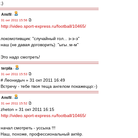
;)
Ansfil
-
31 окт 2011 15:56
http://video.sport-express.ru/football/10465/
локомотивщик: "случайный гол... э-э-э"
наш (не давая договорить): "ыгы..м-м"
Это надо смотреть!
terpila
-
31 окт 2011 15:53
# Леонидыч » 31 окт 2011 16:49
Встречу - тебе твоя теща ангелом покажеццо:-)
Ansfil
-
31 окт 2011 15:52
zheton » 31 окт 2011 16:15
http://video.sport-express.ru/football/10465/
начал смотреть - уссыха !!!
Наш, похоже, профессиональный актёр.