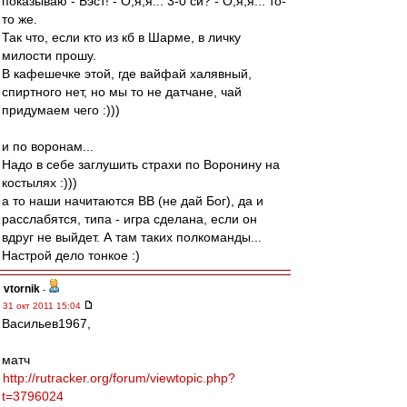
показываю - Бэст! - О,я,я... 3-0 си? - О,я,я... то-
то же.
Так что, если кто из кб в Шарме, в личку
милости прошу.
В кафешечке этой, где вайфай халявный,
спиртного нет, но мы то не датчане, чай
придумаем чего :)))
и по воронам...
Надо в себе заглушить страхи по Воронину на
костылях :)))
а то наши начитаются ВВ (не дай Бог), да и
расслабятся, типа - игра сделана, если он
вдруг не выйдет. А там таких полкоманды...
Настрой дело тонкое :)
vtornik
-
31 окт 2011 15:04
Васильев1967,
матч
http://rutracker.org/forum/viewtopic.php?
t=3796024