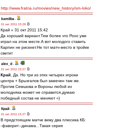
http://www.fratria.ru/movies/new_history/sm-loko/
kamilba
-
31 окт 2011 15:29
Край » 31 окт 2011 15:42
Да хороший вариант.Тем более что Рохо уже
играл на этом месте.А вот молодого ставить
Карпин не рискнет.Не тот матч-место в тройке
светит
alex_d
-
31 окт 2011 15:27
Край
, Да. Но три из этих четырех игроки
центра + Брызгалов был замечен там же.
Против Семшова и Вороны любой из
молодняка может не справится,думаю
победный состав не меняют =)
Край
-
31 окт 2011 15:27
В предстоящем матче вижу два плюсика КБ:
-фаворит--динама...Такая серия