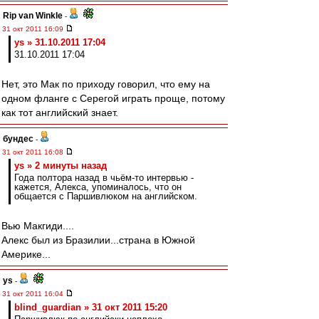
Rip van Winkle
-
31 окт 2011 16:09
ys » 31.10.2011 17:04
31.10.2011 17:04
Нет, это Мак по приходу говорил, что ему на
одном фланге с Серегой играть проще, потому
как тот английский знает.
бундес
-
31 окт 2011 16:08
ys » 2 минуты назад
Года полтора назад в чьём-то интервью -
кажется, Алекса, упоминалось, что он
общается с Паршивлюком на английском.
Вью Макгиди....
Алекс был из Бразилии...страна в Южной
Америке...
ys
-
31 окт 2011 16:04
blind_guardian » 31 окт 2011 15:20