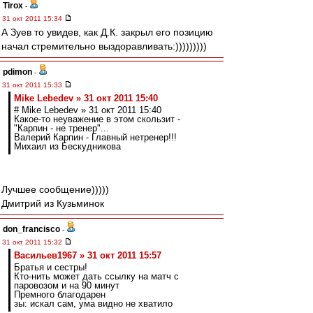
Tirox
-
31 окт 2011 15:34
А Зуев то увидев, как Д.К. закрыл его позицию
начал стремительно выздоравливать:)))))))))
pdimon
-
31 окт 2011 15:33
Mike Lebedev » 31 окт 2011 15:40
# Mike Lebedev » 31 окт 2011 15:40
Какое-то неуважение в этом скользит -
"Карпин - не тренер"...
Валерий Карпин - Главный нетренер!!!
Михаил из Бескудникова
Лучшее сообщение)))))
Дмитрий из Кузьминок
don_francisco
-
31 окт 2011 15:32
Васильев1967 » 31 окт 2011 15:57
Братья и сестры!
Кто-нить может дать ссылку на матч с
паровозом и на 90 минут
Премного благодарен
зы: искал сам, ума видно не хватило