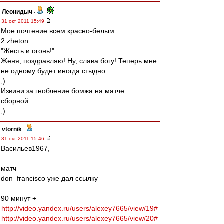
Леонидыч
-
31 окт 2011 15:49
Мое почтение всем красно-белым.
2 zheton
"Жесть и огонь!"
Женя, поздравляю! Ну, слава богу! Теперь мне
не одному будет иногда стыдно...
;)
Извини за гнобление бомжа на матче
сборной...
;)
vtornik
-
31 окт 2011 15:46
Васильев1967,
матч
don_francisco уже дал ссылку
90 минут +
http://video.yandex.ru/users/alexey7665/view/19#
http://video.yandex.ru/users/alexey7665/view/20#