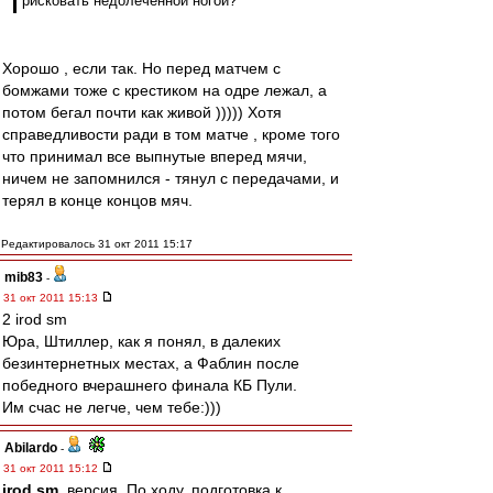
рисковать недолеченной ногой?
Хорошо , если так. Но перед матчем с
бомжами тоже с крестиком на одре лежал, а
потом бегал почти как живой ))))) Хотя
справедливости ради в том матче , кроме того
что принимал все выпнутые вперед мячи,
ничем не запомнился - тянул с передачами, и
терял в конце концов мяч.
Редактировалось 31 окт 2011 15:17
mib83
-
31 окт 2011 15:13
2 irod sm
Юра, Штиллер, как я понял, в далеких
безинтернетных местах, а Фаблин после
победного вчерашнего финала КБ Пули.
Им счас не легче, чем тебе:)))
Abilardo
-
31 окт 2011 15:12
irod sm
, версия. По ходу, подготовка к