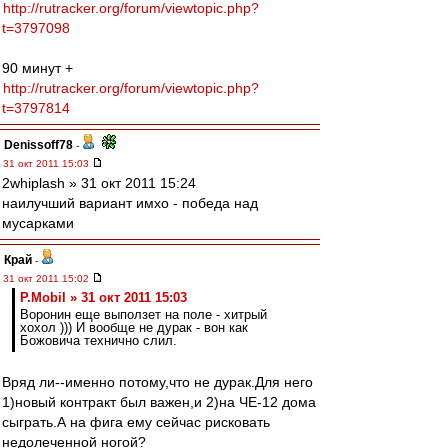
http://rutracker.org/forum/viewtopic.php?
t=3797098
90 минут +
http://rutracker.org/forum/viewtopic.php?
t=3797814
Denissoff78
-
31 окт 2011 15:03
2whiplash » 31 окт 2011 15:24
наилучший вариант имхо - победа над
мусарками
Край
-
31 окт 2011 15:02
P.Mobil » 31 окт 2011 15:03
Воронин еще выползет на поле - хитрый
хохол ))) И вообще не дурак - вон как
Божовича технично слил.
Вряд ли--именно потому,что не дурак.Для него
1)новый контракт был важен,и 2)на ЧЕ-12 дома
сыграть.А на фига ему сейчас рисковать
недолеченной ногой?