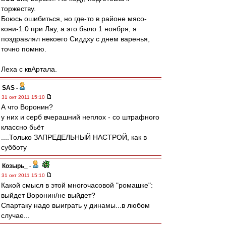
торжеству.
Боюсь ошибиться, но где-то в районе мясо-
кони-1:0 при Лау, а это было 1 ноября, я
поздравлял некоего Сиддху с днем варенья,
точно помню.
Леха с квАртала.
SAS
-
31 окт 2011 15:10
А что Воронин?
у них и серб вчерашний неплох - со штрафного
классно бьёт
....Только ЗАПРЕДЕЛЬНЫЙ НАСТРОЙ, как в
субботу
Козырь_
-
31 окт 2011 15:10
Какой смысл в этой многочасовой "ромашке":
выйдет Воронин/не выйдет?
Спартаку надо выиграть у динамы...в любом
случае...