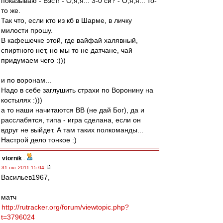
показываю - Бэст! - О,я,я... 3-0 си? - О,я,я... то-
то же.
Так что, если кто из кб в Шарме, в личку
милости прошу.
В кафешечке этой, где вайфай халявный,
спиртного нет, но мы то не датчане, чай
придумаем чего :)))
и по воронам...
Надо в себе заглушить страхи по Воронину на
костылях :)))
а то наши начитаются ВВ (не дай Бог), да и
расслабятся, типа - игра сделана, если он
вдруг не выйдет. А там таких полкоманды...
Настрой дело тонкое :)
vtornik
-
31 окт 2011 15:04
Васильев1967,
матч
http://rutracker.org/forum/viewtopic.php?
t=3796024