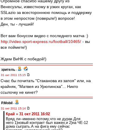
Огромное спасибо нашему другу из
Венесуэлы, известному в узких кругах, как
SSLazio за всестороннюю помощь и поддержку
в этом непростом (поверьте!) вопросе!
Ден, ты - лучший!
Вот вам бонусом видео с последнего матча :)
http://video.sport-express.ru/football/10465/
- вы
все поймете!)
Ждем ВиНК с победой!)
зpитель
-
31 окт 2011 15:15
Счас бы почитать "Стаканова из запоя" или, на
крайняк, "Матвея из Урюпинска"... Никто
ссылочку не кинет?
P.Mobil
-
31 окт 2011 15:14
Край » 31 окт 2011 16:02
Вряд ли--именно потому,что не дурак.Для
него 1)новый контракт был важен,и 2)на ЧЕ-12
дома сыграть.А на фига ему сейчас