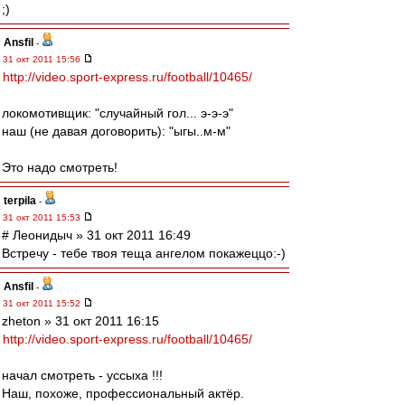
;)
Ansfil
-
31 окт 2011 15:56
http://video.sport-express.ru/football/10465/
локомотивщик: "случайный гол... э-э-э"
наш (не давая договорить): "ыгы..м-м"
Это надо смотреть!
terpila
-
31 окт 2011 15:53
# Леонидыч » 31 окт 2011 16:49
Встречу - тебе твоя теща ангелом покажеццо:-)
Ansfil
-
31 окт 2011 15:52
zheton » 31 окт 2011 16:15
http://video.sport-express.ru/football/10465/
начал смотреть - уссыха !!!
Наш, похоже, профессиональный актёр.