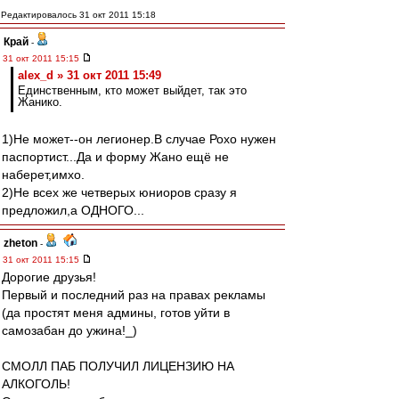
Редактировалось 31 окт 2011 15:18
Край
-
31 окт 2011 15:15
alex_d » 31 окт 2011 15:49
Единственным, кто может выйдет, так это
Жанико.
1)Не может--он легионер.В случае Рохо нужен
паспортист...Да и форму Жано ещё не
наберет,имхо.
2)Не всех же четверых юниоров сразу я
предложил,а ОДНОГО...
zheton
-
31 окт 2011 15:15
Дорогие друзья!
Первый и последний раз на правах рекламы
(да простят меня админы, готов уйти в
самозабан до ужина!_)
СМОЛЛ ПАБ ПОЛУЧИЛ ЛИЦЕНЗИЮ НА
АЛКОГОЛЬ!