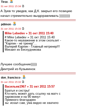
Tirox
-
31 окт 2011 15:34
А Зуев то увидев, как Д.К. закрыл его позицию
начал стремительно выздоравливать:)))))))))
pdimon
-
31 окт 2011 15:33
Mike Lebedev » 31 окт 2011 15:40
# Mike Lebedev » 31 окт 2011 15:40
Какое-то неуважение в этом скользит -
"Карпин - не тренер"...
Валерий Карпин - Главный нетренер!!!
Михаил из Бескудникова
Лучшее сообщение)))))
Дмитрий из Кузьминок
don_francisco
-
31 окт 2011 15:32
Васильев1967 » 31 окт 2011 15:57
Братья и сестры!
Кто-нить может дать ссылку на матч с
паровозом и на 90 минут
Премного благодарен
зы: искал сам, ума видно не хватило