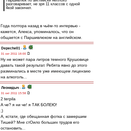
Паршивлюк по английски неплохо
разговаривает, не зря 11 классов с одной
4кой закончил.
Года полтора назад в чьём-то интервью -
кажется, Алекса, упоминалось, что он
общается с Паршивлюком на английском.
Depeche01
-
31 окт 2011 16:00
Ну не может пара литров темного Крушовице
давать такой результат. Ребята явно до этого
разминались в месте уже имеющем лицензию
на алкоголь...
Леонидыч
-
31 окт 2011 15:58
2 terpila
А че? я ни че! я ТАК БОЛЕЮ!
;)
А, кстати, где обещанная фотка с замершим
Тишей? Мне стОило больших трудов его
остановить...