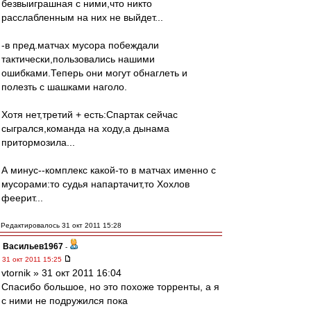
безвыиграшная с ними,что никто
расслабленным на них не выйдет...
-в пред.матчах мусора побеждали
тактически,пользовались нашими
ошибками.Теперь они могут обнаглеть и
полезть с шашками наголо.
Хотя нет,третий + есть:Спартак сейчас
сыгрался,команда на ходу,а дынама
притормозила...
А минус--комплекс какой-то в матчах именно с
мусорами:то судья напартачит,то Хохлов
феерит...
Редактировалось 31 окт 2011 15:28
Васильев1967
-
31 окт 2011 15:25
vtornik » 31 окт 2011 16:04
Спасибо большое, но это похоже торренты, а я
с ними не подружился пока