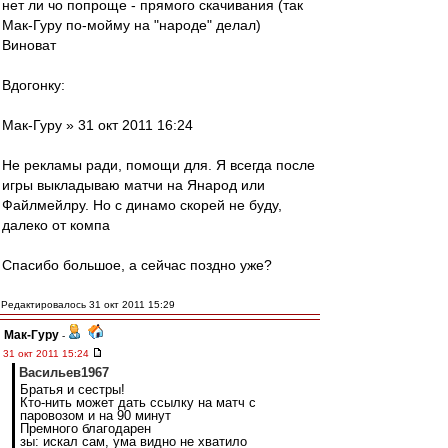
нет ли чо попроще - прямого скачивания (так
Мак-Гуру по-мойму на "народе" делал)
Виноват
Вдогонку:
Мак-Гуру » 31 окт 2011 16:24
Не рекламы ради, помощи для. Я всегда после
игры выкладываю матчи на Янарод или
Файлмейлру. Но с динамо скорей не буду,
далеко от компа
Спасибо большое, а сейчас поздно уже?
Редактировалось 31 окт 2011 15:29
Мак-Гуру
-
31 окт 2011 15:24
Васильев1967
Братья и сестры!
Кто-нить может дать ссылку на матч с
паровозом и на 90 минут
Премного благодарен
зы: искал сам, ума видно не хватило