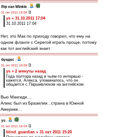
Rip van Winkle
-
31 окт 2011 16:09
ys » 31.10.2011 17:04
31.10.2011 17:04
Нет, это Мак по приходу говорил, что ему на
одном фланге с Серегой играть проще, потому
как тот английский знает.
бундес
-
31 окт 2011 16:08
ys » 2 минуты назад
Года полтора назад в чьём-то интервью -
кажется, Алекса, упоминалось, что он
общается с Паршивлюком на английском.
Вью Макгиди....
Алекс был из Бразилии...страна в Южной
Америке...
ys
-
31 окт 2011 16:04
blind_guardian » 31 окт 2011 15:20