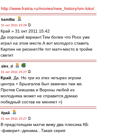
http://www.fratria.ru/movies/new_history/sm-loko/
kamilba
-
31 окт 2011 15:29
Край » 31 окт 2011 15:42
Да хороший вариант.Тем более что Рохо уже
играл на этом месте.А вот молодого ставить
Карпин не рискнет.Не тот матч-место в тройке
светит
alex_d
-
31 окт 2011 15:27
Край
, Да. Но три из этих четырех игроки
центра + Брызгалов был замечен там же.
Против Семшова и Вороны любой из
молодняка может не справится,думаю
победный состав не меняют =)
Край
-
31 окт 2011 15:27
В предстоящем матче вижу два плюсика КБ:
-фаворит--динама...Такая серия