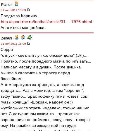
Planer
-
31 окт 2011 15:09
Предъява Карпину.
http://sport.rbc.ru/football/article/31 ... 7976.shtml
Аналитика мощнейшая.
Zely69
-
31 окт 2011 15:09
Сорри
"отпуск - светлый луч холопской доли" (ЗЯ)...
Приятно, после победного матча почитывать...
Написал месагу и в душик. После душика
вышел в халатике на терассу перед
бассейном...
А температурка за тридцать, а водичка под
тридцать... Раз в монитор, а там "воронин",
тьфу тыййо... Брат, кофейку плиз! -ответ: сок
гуавы хочищь? -Шокран, надоел он :)
Футбольчик смотреть недалеко, только наших
нет. С датчанином каким-то... трещит как
ворона, ниче не поймешь, слоу, слоу - говорю
ему. На ромбик со звездочкой на груди