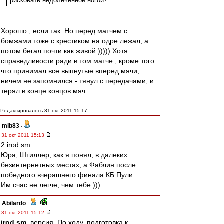
рисковать недолеченной ногой?
Хорошо , если так. Но перед матчем с
бомжами тоже с крестиком на одре лежал, а
потом бегал почти как живой ))))) Хотя
справедливости ради в том матче , кроме того
что принимал все выпнутые вперед мячи,
ничем не запомнился - тянул с передачами, и
терял в конце концов мяч.
Редактировалось 31 окт 2011 15:17
mib83
-
31 окт 2011 15:13
2 irod sm
Юра, Штиллер, как я понял, в далеких
безинтернетных местах, а Фаблин после
победного вчерашнего финала КБ Пули.
Им счас не легче, чем тебе:)))
Abilardo
-
31 окт 2011 15:12
irod sm
, версия. По ходу, подготовка к