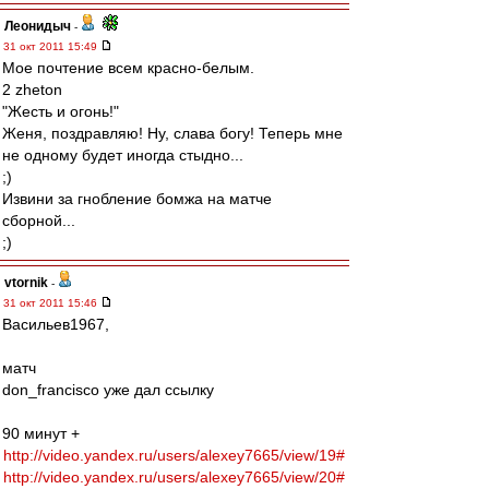
Леонидыч
-
31 окт 2011 15:49
Мое почтение всем красно-белым.
2 zheton
"Жесть и огонь!"
Женя, поздравляю! Ну, слава богу! Теперь мне
не одному будет иногда стыдно...
;)
Извини за гнобление бомжа на матче
сборной...
;)
vtornik
-
31 окт 2011 15:46
Васильев1967,
матч
don_francisco уже дал ссылку
90 минут +
http://video.yandex.ru/users/alexey7665/view/19#
http://video.yandex.ru/users/alexey7665/view/20#