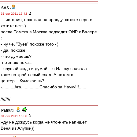
SAS
-
31 окт 2011 15:42
....история, похожая на правду, хотите верьте-
хотите нет:-)
после Томска в Москве подходит ОИР к Валере
:
- ну чё, "Зуев" похоже того -(
- да, похоже
- что думаешь?
-не знаю пока....
- слушай сюда и думай....я Илюху сначала
тоже на край левый слал. А потом в
центер....Кумекаешь?
-..........Ага...............Спасибо за Науку!!!......
////////
Pafnuti
-
31 окт 2011 15:38
жду не дождусь когда же что-нить напишет
Веня из Алупки))