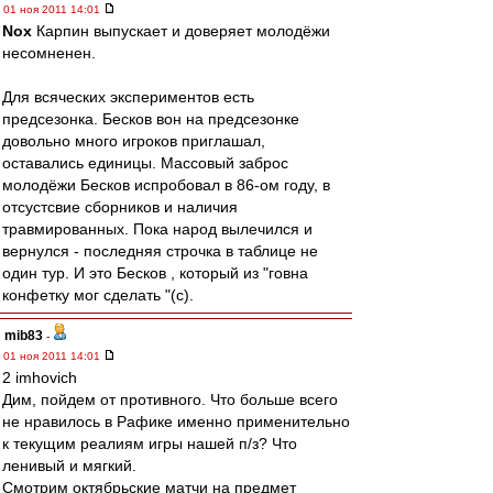
01 ноя 2011 14:01
Nox
Карпин выпускает и доверяет молодёжи
несомненен.
Для всяческих экспериментов есть
предсезонка. Бесков вон на предсезонке
довольно много игроков приглашал,
оставались единицы. Массовый заброс
молодёжи Бесков испробовал в 86-ом году, в
отсустсвие сборников и наличия
травмированных. Пока народ вылечился и
вернулся - последняя строчка в таблице не
один тур. И это Бесков , который из "говна
конфетку мог сделать "(с).
mib83
-
01 ноя 2011 14:01
2 imhovich
Дим, пойдем от противного. Что больше всего
не нравилось в Рафике именно применительно
к текущим реалиям игры нашей п/з? Что
ленивый и мягкий.
Смотрим октябрьские матчи на предмет