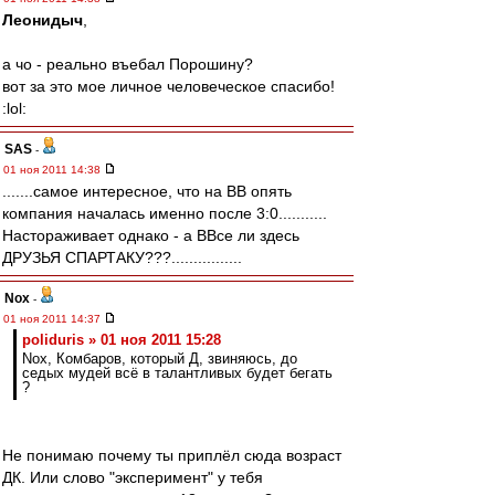
Леонидыч
,
а чо - реально въебал Порошину?
вот за это мое личное человеческое спасибо!
:lol:
SAS
-
01 ноя 2011 14:38
.......самое интересное, что на ВВ опять
компания началась именно после 3:0...........
Настораживает однако - а ВВсе ли здесь
ДРУЗЬЯ СПАРТАКУ???................
Nox
-
01 ноя 2011 14:37
poliduris » 01 ноя 2011 15:28
Nox, Комбаров, который Д, звиняюсь, до
седых мудей всё в талантливых будет бегать
?
Не понимаю почему ты приплёл сюда возраст
ДК. Или слово "эксперимент" у тебя