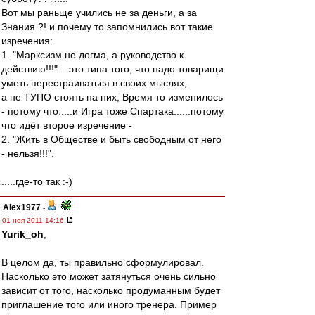
Вот мы раньще учились не за деньги, а за
Знания ?! и почему то запомнились вот такие
изречения:
1. "Марксизм не догма, а руководство к
действию!!!"....это типа того, что надо товарищи
уметь перестраиваться в своих мыслях,
а не ТУПО стоять на них, Время то изменилось
- потому что:....и Игра тоже Спартака......потому
что идёт второе изречение -
2. "Жить в Обществе и быть свободным от него
- нельзя!!!".
.....где-то так :-)
Alex1977
-
01 ноя 2011 14:16
Yurik_oh
,
В целом да, ты правильно сформулировал.
Насколько это может затянуться очень сильно
зависит от того, насколько продуманным будет
приглашение того или иного тренера. Пример