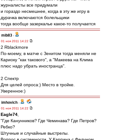
журналисты все придумали
и гораздо несмешнее, когда в эту же игру в
дурачка включаются болельщики
тогда вообще зазеркалье какое-то получается
mib83
-
01 ноя 2011 14:22
2 Rblackmore
По-моему, в матче с Зенитом тогда меняли не
Кариоку "как такового", а "Макеева на Клима
плюс надо убрать иностранца".
2 Спектр
Для целей опроса:) Место в тройке.
Уверенное:)
imhovich
-
01 ноя 2011 14:22
Eagle74
,
"Где Канунников? Где Чеминава? Где Петров?
Ребко?
Штучные и случайные выстрелы.
Вопрос в системности. У Карпина с Федуном