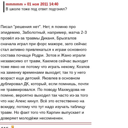
mmmmm » 01 ноя 2011 14:40
В школе тоже под ответ подгонял?
Писал "решения нет". Нет, я помню про
эпидемию, Заболотный, например, матча 2-3
провёл из-за травмы Диканя, Брызгалов
сначала играл при форс мажоре, зато сейчас
стал активно привлекаться к играм основного
состава почаще Родри. Зотов и Жано играли
независимо от травм, Каюмов сейчас выходит
тоже явно не потому что играть некому, Козлов
на заменку временами выходит, так то у него
возраст еще детский. Яковлев в основном
дублировал ДК, который, если помнишь, почти
не травмировался. По поводу Махмудова не
помню, вероятно выходил так часто из-за того
что нас Алекс кинул. Всё это естественно на
вскидку, потому что тут надо изучать таблицу
травм. Но факт того что Карпин выпускает и
доверяет молодёжи несомненен.