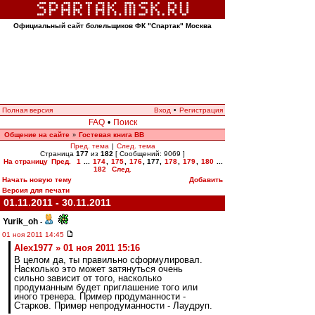
Официальный сайт болельщиков ФК "Спартак" Москва
Полная версия
Вход
•
Регистрация
FAQ
•
Поиск
Общение на сайте
Гостевая книга ВВ
»
Пред. тема
|
След. тема
Страница
177
из
182
[ Сообщений: 9069 ]
На страницу
Пред.
1
...
174
,
175
,
176
,
177
,
178
,
179
,
180
...
182
След.
Начать новую тему
Добавить
Версия для печати
01.11.2011 - 30.11.2011
Yurik_oh
-
01 ноя 2011 14:45
Alex1977 » 01 ноя 2011 15:16
В целом да, ты правильно сформулировал.
Насколько это может затянуться очень
сильно зависит от того, насколько
продуманным будет приглашение того или
иного тренера. Пример продуманности -
Старков. Пример непродуманности - Лаудруп.