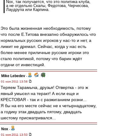
Nox, так получается, что это политика клуба,
а не отдельно Скалы, Федотова, Черчесова,
Лаудрупа или Карпина.
Это была жизненная необходимость, потому
что после Е.Титова внезапно обнаружилось что
нормальных русских игроков у нас-то и нет, а
лимит не дремал. Сейчас, когда у нас есть
более-менее приличные русские игроки это
стало политикой, потому что барин ждёт
отдачи от инвестиций.
Mike Lebedev
-
01 ноя 2011 13:58
Теряем Тарамыча, друзья! Отвертка - это ж
явный умысел на теракт! А если еще и
КРЕСТОВАЯ - так и с разжиганием розни...
Я бы на его месте сейчас не к четырнадцатому,
а годику этак двадцать пятому, двадцать
шестому присматривался...
Nox
-
01 ноя 2011 13:53