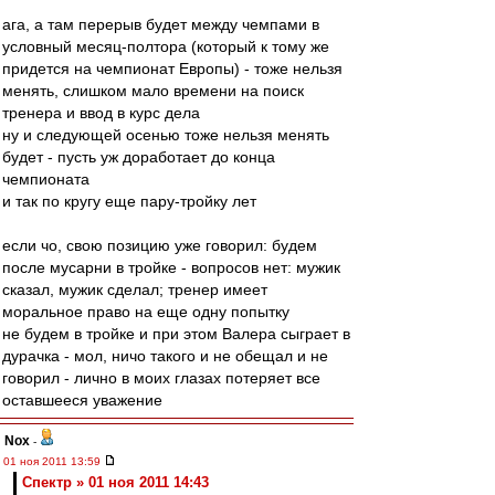
ага, а там перерыв будет между чемпами в
условный месяц-полтора (который к тому же
придется на чемпионат Европы) - тоже нельзя
менять, слишком мало времени на поиск
тренера и ввод в курс дела
ну и следующей осенью тоже нельзя менять
будет - пусть уж доработает до конца
чемпионата
и так по кругу еще пару-тройку лет
если чо, свою позицию уже говорил: будем
после мусарни в тройке - вопросов нет: мужик
сказал, мужик сделал; тренер имеет
моральное право на еще одну попытку
не будем в тройке и при этом Валера сыграет в
дурачка - мол, ничо такого и не обещал и не
говорил - лично в моих глазах потеряет все
оставшееся уважение
Nox
-
01 ноя 2011 13:59
Спектр » 01 ноя 2011 14:43