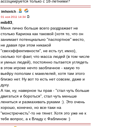
ассоциируется только с 18-летними?
imhovich
-
01 ноя 2011 14:34
mib83
,
Меня лично больше всего раздражает не
столько Кариока как таковой (хотя то, что он
занимает потенциально "паспортное" место,
не давая при этом никакой
"свехэффективности", не есть гут, имхо),
сколько тот факт, что масса людей (в том числе
и умных людей), постоянно пытается углядеть
в этом игроке нечто заоблачное - какую то
вьейру пополам с макелелей, хотя там этого
близко нет. Ну вот то есть нет совсем, даже и
духу.
А так, ну, наверное ты прав - "стал чуть больше
двигаться и бороться", стал чуть меньше
лениться и размахивать руками :). Это очень
хорошо, конечно, но все-таки на
"монстрючесть"-то не тянет. Хотя это уже не к
тебе вопрос, а к Владу с Фаблином :)