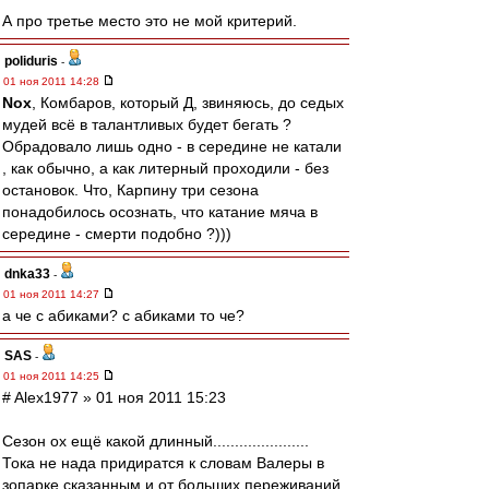
А про третье место это не мой критерий.
poliduris
-
01 ноя 2011 14:28
Nox
, Комбаров, который Д, звиняюсь, до седых
мудей всё в талантливых будет бегать ?
Обрадовало лишь одно - в середине не катали
, как обычно, а как литерный проходили - без
остановок. Что, Карпину три сезона
понадобилось осознать, что катание мяча в
середине - смерти подобно ?)))
dnka33
-
01 ноя 2011 14:27
а че с абиками? с абиками то че?
SAS
-
01 ноя 2011 14:25
# Alex1977 » 01 ноя 2011 15:23
Сезон ох ещё какой длинный......................
Тока не нада придиратся к словам Валеры в
зопарке сказанным и от больших переживаний