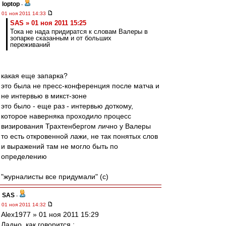
loptop
-
01 ноя 2011 14:33
SAS » 01 ноя 2011 15:25
Тока не нада придиратся к словам Валеры в
зопарке сказанным и от больших
переживаний
какая еще запарка?
это была не пресс-конференция после матча и
не интервью в микст-зоне
это было - еще раз - интервью доткому,
которое наверняка проходило процесс
визирования Трахтенбергом лично у Валеры
то есть откровенной лажи, не так понятых слов
и выражений там не могло быть по
определению
"журналисты все придумали" (с)
SAS
-
01 ноя 2011 14:32
Alex1977 » 01 ноя 2011 15:29
Ладно, как говорится :