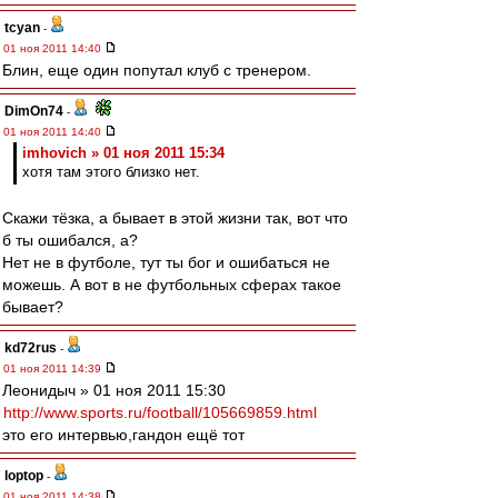
tcyan
-
01 ноя 2011 14:40
Блин, еще один попутал клуб с тренером.
DimOn74
-
01 ноя 2011 14:40
imhovich » 01 ноя 2011 15:34
хотя там этого близко нет.
Скажи тёзка, а бывает в этой жизни так, вот что
б ты ошибался, а?
Нет не в футболе, тут ты бог и ошибаться не
можешь. А вот в не футбольных сферах такое
бывает?
kd72rus
-
01 ноя 2011 14:39
Леонидыч » 01 ноя 2011 15:30
http://www.sports.ru/football/105669859.html
это его интервью,гандон ещё тот
loptop
-
01 ноя 2011 14:38