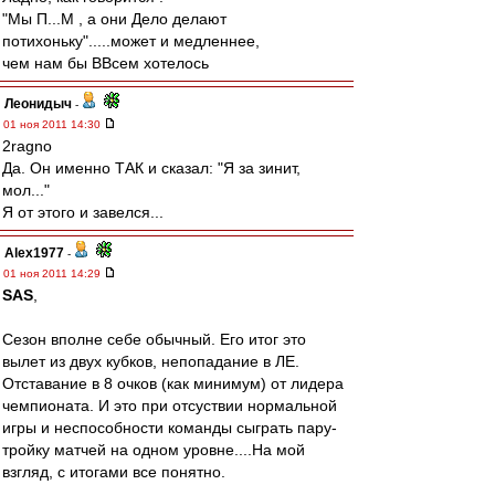
"Мы П...М , а они Дело делают
потихоньку".....может и медленнее,
чем нам бы ВВсем хотелось
Леонидыч
-
01 ноя 2011 14:30
2ragno
Да. Он именно ТАК и сказал: "Я за зинит,
мол..."
Я от этого и завелся...
Alex1977
-
01 ноя 2011 14:29
SAS
,
Сезон вполне себе обычный. Его итог это
вылет из двух кубков, непопадание в ЛЕ.
Отставание в 8 очков (как минимум) от лидера
чемпионата. И это при отсуствии нормальной
игры и неспособности команды сыграть пару-
тройку матчей на одном уровне....На мой
взгляд, с итогами все понятно.