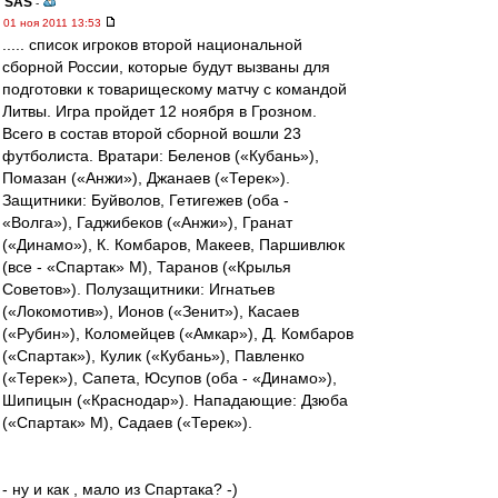
SAS
-
01 ноя 2011 13:53
..... список игроков второй национальной
сборной России, которые будут вызваны для
подготовки к товарищескому матчу с командой
Литвы. Игра пройдет 12 ноября в Грозном.
Всего в состав второй сборной вошли 23
футболиста. Вратари: Беленов («Кубань»),
Помазан («Анжи»), Джанаев («Терек»).
Защитники: Буйволов, Гетигежев (оба -
«Волга»), Гаджибеков («Анжи»), Гранат
(«Динамо»), К. Комбаров, Макеев, Паршивлюк
(все - «Спартак» М), Таранов («Крылья
Советов»). Полузащитники: Игнатьев
(«Локомотив»), Ионов («Зенит»), Касаев
(«Рубин»), Коломейцев («Амкар»), Д. Комбаров
(«Спартак»), Кулик («Кубань»), Павленко
(«Терек»), Сапета, Юсупов (оба - «Динамо»),
Шипицын («Краснодар»). Нападающие: Дзюба
(«Спартак» М), Садаев («Терек»).
- ну и как , мало из Спартака? -)