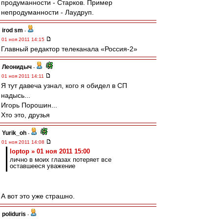
продуманности - Старков. Пример
непродуманности - Лаудруп.
irod sm
-
01 ноя 2011 14:15
Главный редактор телеканала «Россия-2»
Леонидыч
-
01 ноя 2011 14:11
Я тут давеча узнал, кого я обидел в СП
надысь...
Игорь Порошин...
Хто это, друзья
Yurik_oh
-
01 ноя 2011 14:08
loptop » 01 ноя 2011 15:00
лично в моих глазах потеряет все
оставшееся уважение
А вот это уже страшно.
poliduris
-