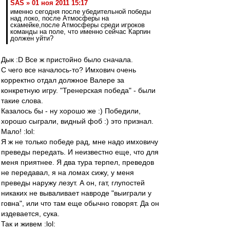
SAS » 01 ноя 2011 15:17
именно сегодня после убедительной победы
над локо, после Атмосферы на
скамейке,после Атмосферы среди игроков
команды на поле, что именно сейчас Карпин
должен уйти?
Дык :D Все ж пристойно было сначала.
С чего все началось-то? Имхович очень
корректно отдал должное Валере за
конкретную игру. "Тренерская победа" - были
такие слова.
Казалось бы - ну хорошо же :) Победили,
хорошо сыграли, видный фоб :) это признал.
Мало! :lol:
Я ж не только победе рад, мне надо имховичу
преведы передать. И неизвестно еще, что для
меня приятнее. Я два тура терпел, преведов
не передавал, я на ломах сижу, у меня
преведы наружу лезут. А он, гат, глупостей
никаких не вываливает навроде "выиграли у
говна", или что там еще обычно говорят. Да он
издевается, сука.
Так и живем :lol: