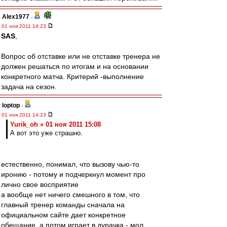
Alex1977
-
01 ноя 2011 14:23
SAS
,
Вопрос об отставке или не отставке тренера не
должен решаться по итогам и на основании
конкретного матча. Критерий -выполнение
задача на сезон.
loptop
-
01 ноя 2011 14:23
Yurik_oh » 01 ноя 2011 15:08
А вот это уже страшно.
естественно, понимал, что вызову чью-то
иронию - потому и подчеркнул момент про
лично свое восприятие
а вообще нет ничего смешного в том, что
главный тренер команды сначала на
официальном сайте дает конкретное
обещание, а потом играет в дурачка - мол,