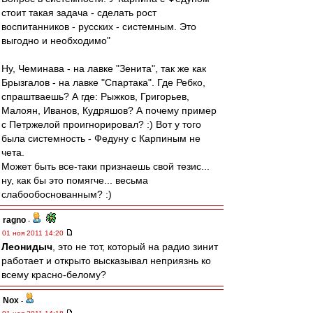
стоит такая задача - сделать рост
воспитанников - русских - системным. Это
выгодно и необходимо"
Ну, Чеминава - на лавке "Зенита", так же как
Брызгалов - на лавке "Спартака". Где Ребко,
спраштваешь? А где: Рыжков, Григорьев,
Малоян, Иванов, Кудряшов? А почему пример
с Петржелой проигнорировал? :) Вот у того
была системность - Федуну с Карпиным не
чета.
Может быть все-таки признаешь свой тезис...
ну, как бы это помягче... весьма
слабообоснованным? :)
ragno
-
01 ноя 2011 14:20
Леонидыч
, это не тот, который на радио зинит
работает и открыто высказывал неприязнь ко
всему красно-белому?
Nox
-