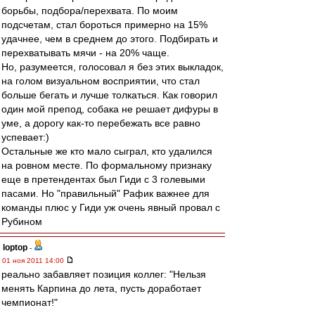
борьбы, подбора/перехвата. По моим
подсчетам, стал бороться примерно на 15%
удачнее, чем в среднем до этого. Подбирать и
перехватывать мячи - на 20% чаще.
Но, разумеется, голосовал я без этих выкладок,
на голом визуальном восприятии, что стал
больше бегать и лучше толкаться. Как говорил
один мой препод, собака не решает дифуры в
уме, а дорогу как-то перебежать все равно
успевает:)
Остальные же кто мало сыграл, кто удалился
на ровном месте. По формальному признаку
еще в претендентах был Гиди с 3 голевыми
пасами. Но "правильный" Рафик важнее для
команды плюс у Гиди уж очень явный провал с
Рубином
loptop
-
01 ноя 2011 14:00
реально забавляет позиция коллег: "Нельзя
менять Карпина до лета, пусть доработает
чемпионат!"