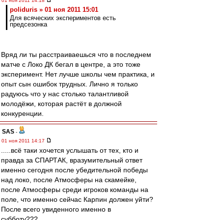
01 ноя 2011 14:18
poliduris » 01 ноя 2011 15:01
Для всяческих экспериментов есть
предсезонка
Вряд ли ты расстраиваешься что в последнем
матче с Локо ДК бегал в центре, а это тоже
эксперимент. Нет лучше школы чем практика, и
опыт сын ошибок трудных. Лично я только
радуюсь что у нас столько талантливой
молодёжи, которая растёт в должной
конкуренции.
SAS
-
01 ноя 2011 14:17
.....всё таки хочется услышать от тех, кто и
правда за СПАРТАК, вразумительный ответ
именно сегодня после убедительной победы
над локо, после Атмосферы на скамейке,
после Атмосферы среди игроков команды на
поле, что именно сейчас Карпин должен уйти?
После всего увиденного именно в
субботу???.....