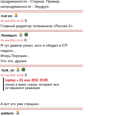
продуманности - Старков. Пример
непродуманности - Лаудруп.
irod sm
-
01 ноя 2011 14:15
Главный редактор телеканала «Россия-2»
Леонидыч
-
01 ноя 2011 14:11
Я тут давеча узнал, кого я обидел в СП
надысь...
Игорь Порошин...
Хто это, друзья
Yurik_oh
-
01 ноя 2011 14:08
loptop » 01 ноя 2011 15:00
лично в моих глазах потеряет все
оставшееся уважение
А вот это уже страшно.
poliduris
-