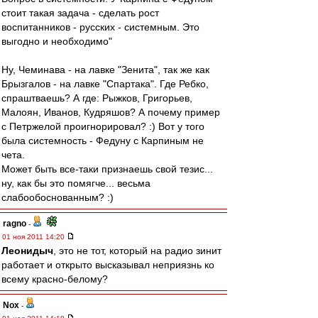
стоит такая задача - сделать рост
воспитанников - русских - системным. Это
выгодно и необходимо"
Ну, Чеминава - на лавке "Зенита", так же как
Брызгалов - на лавке "Спартака". Где Ребко,
спраштваешь? А где: Рыжков, Григорьев,
Малоян, Иванов, Кудряшов? А почему пример
с Петржелой проигнорировал? :) Вот у того
была системность - Федуну с Карпиным не
чета.
Может быть все-таки признаешь свой тезис...
ну, как бы это помягче... весьма
слабообоснованным? :)
ragno
-
01 ноя 2011 14:20
Леонидыч
, это не тот, который на радио зинит
работает и открыто высказывал неприязнь ко
всему красно-белому?
Nox
-