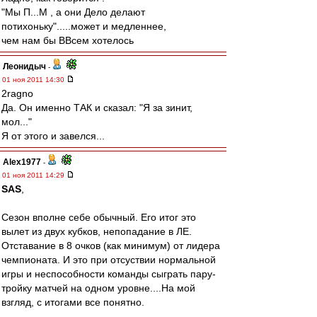
"Мы П...М , а они Дело делают
потихоньку".....может и медленнее,
чем нам бы ВВсем хотелось
Леонидыч
-
01 ноя 2011 14:30
2ragno
Да. Он именно ТАК и сказал: "Я за зинит,
мол..."
Я от этого и завелся...
Alex1977
-
01 ноя 2011 14:29
SAS
,
Сезон вполне себе обычный. Его итог это
вылет из двух кубков, непопадание в ЛЕ.
Отставание в 8 очков (как минимум) от лидера
чемпионата. И это при отсуствии нормальной
игры и неспособности команды сыграть пару-
тройку матчей на одном уровне....На мой
взгляд, с итогами все понятно.