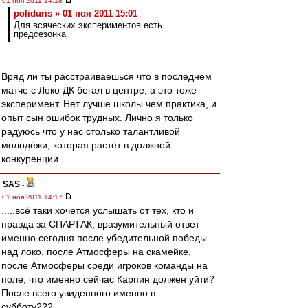
01 ноя 2011 14:18
poliduris » 01 ноя 2011 15:01
Для всяческих экспериментов есть
предсезонка
Вряд ли ты расстраиваешься что в последнем
матче с Локо ДК бегал в центре, а это тоже
эксперимент. Нет лучше школы чем практика, и
опыт сын ошибок трудных. Лично я только
радуюсь что у нас столько талантливой
молодёжи, которая растёт в должной
конкуренции.
SAS
-
01 ноя 2011 14:17
.....всё таки хочется услышать от тех, кто и
правда за СПАРТАК, вразумительный ответ
именно сегодня после убедительной победы
над локо, после Атмосферы на скамейке,
после Атмосферы среди игроков команды на
поле, что именно сейчас Карпин должен уйти?
После всего увиденного именно в
субботу???.....