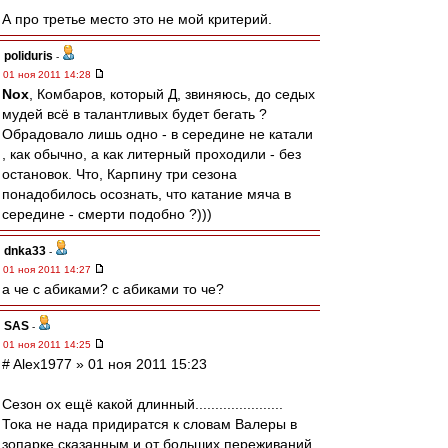
А про третье место это не мой критерий.
poliduris
-
01 ноя 2011 14:28
Nox
, Комбаров, который Д, звиняюсь, до седых
мудей всё в талантливых будет бегать ?
Обрадовало лишь одно - в середине не катали
, как обычно, а как литерный проходили - без
остановок. Что, Карпину три сезона
понадобилось осознать, что катание мяча в
середине - смерти подобно ?)))
dnka33
-
01 ноя 2011 14:27
а че с абиками? с абиками то че?
SAS
-
01 ноя 2011 14:25
# Alex1977 » 01 ноя 2011 15:23
Сезон ох ещё какой длинный......................
Тока не нада придиратся к словам Валеры в
зопарке сказанным и от больших переживаний