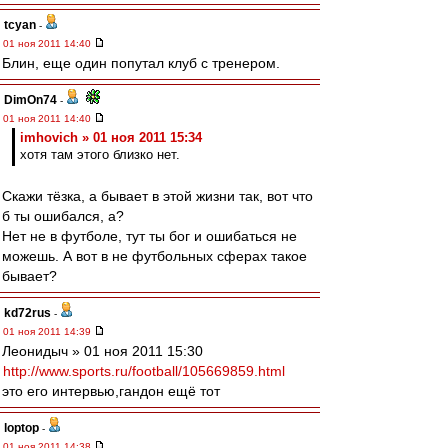
tcyan
-
01 ноя 2011 14:40
Блин, еще один попутал клуб с тренером.
DimOn74
-
01 ноя 2011 14:40
imhovich » 01 ноя 2011 15:34
хотя там этого близко нет.
Скажи тёзка, а бывает в этой жизни так, вот что
б ты ошибался, а?
Нет не в футболе, тут ты бог и ошибаться не
можешь. А вот в не футбольных сферах такое
бывает?
kd72rus
-
01 ноя 2011 14:39
Леонидыч » 01 ноя 2011 15:30
http://www.sports.ru/football/105669859.html
это его интервью,гандон ещё тот
loptop
-
01 ноя 2011 14:38