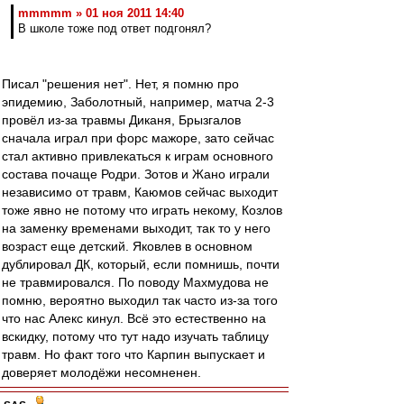
mmmmm » 01 ноя 2011 14:40
В школе тоже под ответ подгонял?
Писал "решения нет". Нет, я помню про
эпидемию, Заболотный, например, матча 2-3
провёл из-за травмы Диканя, Брызгалов
сначала играл при форс мажоре, зато сейчас
стал активно привлекаться к играм основного
состава почаще Родри. Зотов и Жано играли
независимо от травм, Каюмов сейчас выходит
тоже явно не потому что играть некому, Козлов
на заменку временами выходит, так то у него
возраст еще детский. Яковлев в основном
дублировал ДК, который, если помнишь, почти
не травмировался. По поводу Махмудова не
помню, вероятно выходил так часто из-за того
что нас Алекс кинул. Всё это естественно на
вскидку, потому что тут надо изучать таблицу
травм. Но факт того что Карпин выпускает и
доверяет молодёжи несомненен.