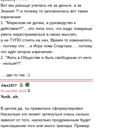
Вот мы раньще учились не за деньги, а за
Знания ?! и почему то запомнились вот такие
изречения:
1. "Марксизм не догма, а руководство к
действию!!!"....это типа того, что надо товарищи
уметь перестраиваться в своих мыслях,
а не ТУПО стоять на них, Время то изменилось
- потому что:....и Игра тоже Спартака......потому
что идёт второе изречение -
2. "Жить в Обществе и быть свободным от него
- нельзя!!!".
.....где-то так :-)
Alex1977
-
01 ноя 2011 14:16
Yurik_oh
,
В целом да, ты правильно сформулировал.
Насколько это может затянуться очень сильно
зависит от того, насколько продуманным будет
приглашение того или иного тренера. Пример