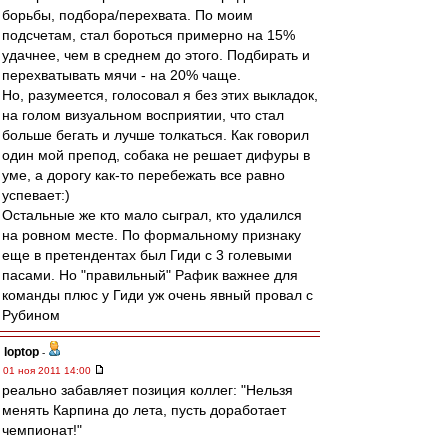
борьбы, подбора/перехвата. По моим
подсчетам, стал бороться примерно на 15%
удачнее, чем в среднем до этого. Подбирать и
перехватывать мячи - на 20% чаще.
Но, разумеется, голосовал я без этих выкладок,
на голом визуальном восприятии, что стал
больше бегать и лучше толкаться. Как говорил
один мой препод, собака не решает дифуры в
уме, а дорогу как-то перебежать все равно
успевает:)
Остальные же кто мало сыграл, кто удалился
на ровном месте. По формальному признаку
еще в претендентах был Гиди с 3 голевыми
пасами. Но "правильный" Рафик важнее для
команды плюс у Гиди уж очень явный провал с
Рубином
loptop
-
01 ноя 2011 14:00
реально забавляет позиция коллег: "Нельзя
менять Карпина до лета, пусть доработает
чемпионат!"