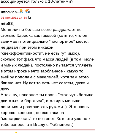
ассоциируется только с 18-летними?
imhovich
-
01 ноя 2011 14:34
mib83
,
Меня лично больше всего раздражает не
столько Кариока как таковой (хотя то, что он
занимает потенциально "паспортное" место,
не давая при этом никакой
"свехэффективности", не есть гут, имхо),
сколько тот факт, что масса людей (в том числе
и умных людей), постоянно пытается углядеть
в этом игроке нечто заоблачное - какую то
вьейру пополам с макелелей, хотя там этого
близко нет. Ну вот то есть нет совсем, даже и
духу.
А так, ну, наверное ты прав - "стал чуть больше
двигаться и бороться", стал чуть меньше
лениться и размахивать руками :). Это очень
хорошо, конечно, но все-таки на
"монстрючесть"-то не тянет. Хотя это уже не к
тебе вопрос, а к Владу с Фаблином :)