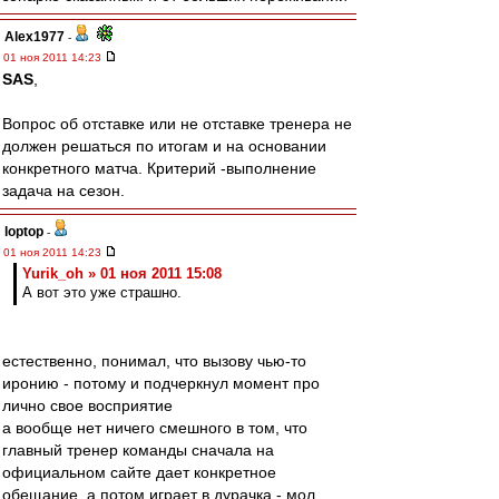
Alex1977
-
01 ноя 2011 14:23
SAS
,
Вопрос об отставке или не отставке тренера не
должен решаться по итогам и на основании
конкретного матча. Критерий -выполнение
задача на сезон.
loptop
-
01 ноя 2011 14:23
Yurik_oh » 01 ноя 2011 15:08
А вот это уже страшно.
естественно, понимал, что вызову чью-то
иронию - потому и подчеркнул момент про
лично свое восприятие
а вообще нет ничего смешного в том, что
главный тренер команды сначала на
официальном сайте дает конкретное
обещание, а потом играет в дурачка - мол,