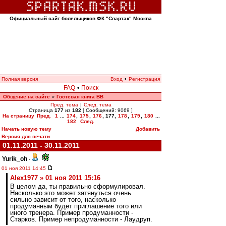
Официальный сайт болельщиков ФК "Спартак" Москва
Полная версия
Вход
•
Регистрация
FAQ
•
Поиск
Общение на сайте
Гостевая книга ВВ
»
Пред. тема
|
След. тема
Страница
177
из
182
[ Сообщений: 9069 ]
На страницу
Пред.
1
...
174
,
175
,
176
,
177
,
178
,
179
,
180
...
182
След.
Начать новую тему
Добавить
Версия для печати
01.11.2011 - 30.11.2011
Yurik_oh
-
01 ноя 2011 14:45
Alex1977 » 01 ноя 2011 15:16
В целом да, ты правильно сформулировал.
Насколько это может затянуться очень
сильно зависит от того, насколько
продуманным будет приглашение того или
иного тренера. Пример продуманности -
Старков. Пример непродуманности - Лаудруп.