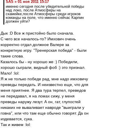
SAS » 01 ноя 2011 15:17
именно сегодня после убедительной победы
над локо, после Атмосферы на
скамейке,после Атмосферы среди игроков
команды на поле, что именно сейчас Карпин
должен уйти?
Дык :D Все ж пристойно было сначала.
С чего все началось-то? Имхович очень
корректно отдал должное Валере за
конкретную игру. "Тренерская победа" - были
такие слова.
Казалось бы - ну хорошо же :) Победили,
хорошо сыграли, видный фоб :) это признал.
Мало! :lol:
Я ж не только победе рад, мне надо имховичу
преведы передать. И неизвестно еще, что для
меня приятнее. Я два тура терпел, преведов
не передавал, я на ломах сижу, у меня
преведы наружу лезут. А он, гат, глупостей
никаких не вываливает навроде "выиграли у
говна", или что там еще обычно говорят. Да он
издевается, сука.
Так и живем :lol: