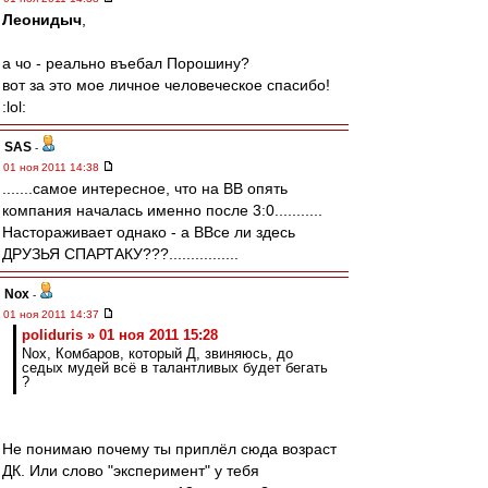
Леонидыч
,
а чо - реально въебал Порошину?
вот за это мое личное человеческое спасибо!
:lol:
SAS
-
01 ноя 2011 14:38
.......самое интересное, что на ВВ опять
компания началась именно после 3:0...........
Настораживает однако - а ВВсе ли здесь
ДРУЗЬЯ СПАРТАКУ???................
Nox
-
01 ноя 2011 14:37
poliduris » 01 ноя 2011 15:28
Nox, Комбаров, который Д, звиняюсь, до
седых мудей всё в талантливых будет бегать
?
Не понимаю почему ты приплёл сюда возраст
ДК. Или слово "эксперимент" у тебя