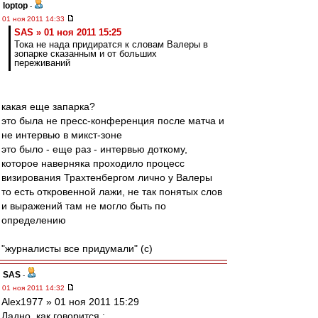
loptop
-
01 ноя 2011 14:33
SAS » 01 ноя 2011 15:25
Тока не нада придиратся к словам Валеры в
зопарке сказанным и от больших
переживаний
какая еще запарка?
это была не пресс-конференция после матча и
не интервью в микст-зоне
это было - еще раз - интервью доткому,
которое наверняка проходило процесс
визирования Трахтенбергом лично у Валеры
то есть откровенной лажи, не так понятых слов
и выражений там не могло быть по
определению
"журналисты все придумали" (с)
SAS
-
01 ноя 2011 14:32
Alex1977 » 01 ноя 2011 15:29
Ладно, как говорится :