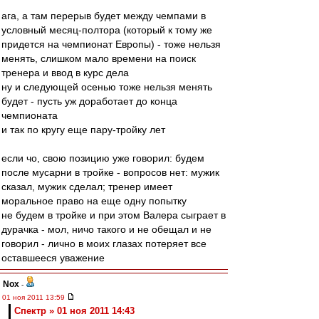
ага, а там перерыв будет между чемпами в
условный месяц-полтора (который к тому же
придется на чемпионат Европы) - тоже нельзя
менять, слишком мало времени на поиск
тренера и ввод в курс дела
ну и следующей осенью тоже нельзя менять
будет - пусть уж доработает до конца
чемпионата
и так по кругу еще пару-тройку лет
если чо, свою позицию уже говорил: будем
после мусарни в тройке - вопросов нет: мужик
сказал, мужик сделал; тренер имеет
моральное право на еще одну попытку
не будем в тройке и при этом Валера сыграет в
дурачка - мол, ничо такого и не обещал и не
говорил - лично в моих глазах потеряет все
оставшееся уважение
Nox
-
01 ноя 2011 13:59
Спектр » 01 ноя 2011 14:43