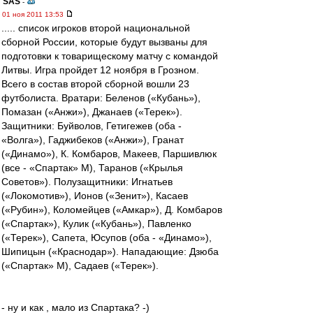
SAS
-
01 ноя 2011 13:53
..... список игроков второй национальной
сборной России, которые будут вызваны для
подготовки к товарищескому матчу с командой
Литвы. Игра пройдет 12 ноября в Грозном.
Всего в состав второй сборной вошли 23
футболиста. Вратари: Беленов («Кубань»),
Помазан («Анжи»), Джанаев («Терек»).
Защитники: Буйволов, Гетигежев (оба -
«Волга»), Гаджибеков («Анжи»), Гранат
(«Динамо»), К. Комбаров, Макеев, Паршивлюк
(все - «Спартак» М), Таранов («Крылья
Советов»). Полузащитники: Игнатьев
(«Локомотив»), Ионов («Зенит»), Касаев
(«Рубин»), Коломейцев («Амкар»), Д. Комбаров
(«Спартак»), Кулик («Кубань»), Павленко
(«Терек»), Сапета, Юсупов (оба - «Динамо»),
Шипицын («Краснодар»). Нападающие: Дзюба
(«Спартак» М), Садаев («Терек»).
- ну и как , мало из Спартака? -)