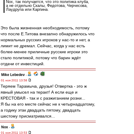
Nox, так получается, что это политика клуба,
а не отдельно Скалы, Федотова, Черчесова,
Лаудрупа или Карпина.
Это была жизненная необходимость, потому
что после Е.Титова внезапно обнаружилось что
нормальных русских игроков у нас-то и нет, а
лимит не дремал. Сейчас, когда у нас есть
более-менее приличные русские игроки это
стало политикой, потому что барин ждёт
отдачи от инвестиций.
Mike Lebedev
-
01 ноя 2011 13:58
Теряем Тарамыча, друзья! Отвертка - это ж
явный умысел на теракт! А если еще и
КРЕСТОВАЯ - так и с разжиганием розни...
Я бы на его месте сейчас не к четырнадцатому,
а годику этак двадцать пятому, двадцать
шестому присматривался...
Nox
-
01 ноя 2011 13:53