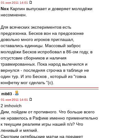
01 ноя 2011 14:01
Nox
Карпин выпускает и доверяет молодёжи
несомненен.
Для всяческих экспериментов есть
предсезонка. Бесков вон на предсезонке
довольно много игроков приглашал,
оставались единицы. Массовый заброс
молодёжи Бесков испробовал в 86-ом году, в
отсустсвие сборников и наличия
травмированных. Пока народ вылечился и
вернулся - последняя строчка в таблице не
один тур. И это Бесков , который из "говна
конфетку мог сделать "(с).
mib83
-
01 ноя 2011 14:01
2 imhovich
Дим, пойдем от противного. Что больше всего
не нравилось в Рафике именно применительно
к текущим реалиям игры нашей п/з? Что
ленивый и мягкий.
Смотрим октябрьские матчи на предмет