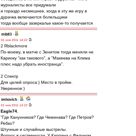
журналисты все придумали
и гораздо несмешнее, когда в эту же игру в
дурачка включаются болельщики
тогда вообще зазеркалье какое-то получается
mib83
-
01 ноя 2011 14:22
2 Rblackmore
По-моему, в матче с Зенитом тогда меняли не
Кариоку "как такового", а "Макеева на Клима
плюс надо убрать иностранца".
2 Спектр
Для целей опроса:) Место в тройке.
Уверенное:)
imhovich
-
01 ноя 2011 14:22
Eagle74
,
"Где Канунников? Где Чеминава? Где Петров?
Ребко?
Штучные и случайные выстрелы.
Вопрос в системности. У Карпина с Федуном