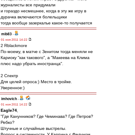
журналисты все придумали
и гораздо несмешнее, когда в эту же игру в
дурачка включаются болельщики
тогда вообще зазеркалье какое-то получается
mib83
-
01 ноя 2011 14:22
2 Rblackmore
По-моему, в матче с Зенитом тогда меняли не
Кариоку "как такового", а "Макеева на Клима
плюс надо убрать иностранца".
2 Спектр
Для целей опроса:) Место в тройке.
Уверенное:)
imhovich
-
01 ноя 2011 14:22
Eagle74
,
"Где Канунников? Где Чеминава? Где Петров?
Ребко?
Штучные и случайные выстрелы.
Вопрос в системности. У Карпина с Федуном