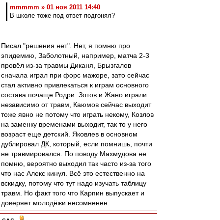
mmmmm » 01 ноя 2011 14:40
В школе тоже под ответ подгонял?
Писал "решения нет". Нет, я помню про
эпидемию, Заболотный, например, матча 2-3
провёл из-за травмы Диканя, Брызгалов
сначала играл при форс мажоре, зато сейчас
стал активно привлекаться к играм основного
состава почаще Родри. Зотов и Жано играли
независимо от травм, Каюмов сейчас выходит
тоже явно не потому что играть некому, Козлов
на заменку временами выходит, так то у него
возраст еще детский. Яковлев в основном
дублировал ДК, который, если помнишь, почти
не травмировался. По поводу Махмудова не
помню, вероятно выходил так часто из-за того
что нас Алекс кинул. Всё это естественно на
вскидку, потому что тут надо изучать таблицу
травм. Но факт того что Карпин выпускает и
доверяет молодёжи несомненен.