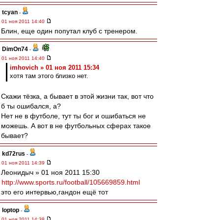
tcyan
-
01 ноя 2011 14:40
Блин, еще один попутал клуб с тренером.
DimOn74
-
01 ноя 2011 14:40
imhovich » 01 ноя 2011 15:34
хотя там этого близко нет.
Скажи тёзка, а бывает в этой жизни так, вот что
б ты ошибался, а?
Нет не в футболе, тут ты бог и ошибаться не
можешь. А вот в не футбольных сферах такое
бывает?
kd72rus
-
01 ноя 2011 14:39
Леонидыч » 01 ноя 2011 15:30
http://www.sports.ru/football/105669859.html
это его интервью,гандон ещё тот
loptop
-
01 ноя 2011 14:38