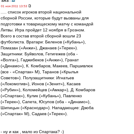
SAS
-
01 ноя 2011 13:53
..... список игроков второй национальной
сборной России, которые будут вызваны для
подготовки к товарищескому матчу с командой
Литвы. Игра пройдет 12 ноября в Грозном.
Всего в состав второй сборной вошли 23
футболиста. Вратари: Беленов («Кубань»),
Помазан («Анжи»), Джанаев («Терек»).
Защитники: Буйволов, Гетигежев (оба -
«Волга»), Гаджибеков («Анжи»), Гранат
(«Динамо»), К. Комбаров, Макеев, Паршивлюк
(все - «Спартак» М), Таранов («Крылья
Советов»). Полузащитники: Игнатьев
(«Локомотив»), Ионов («Зенит»), Касаев
(«Рубин»), Коломейцев («Амкар»), Д. Комбаров
(«Спартак»), Кулик («Кубань»), Павленко
(«Терек»), Сапета, Юсупов (оба - «Динамо»),
Шипицын («Краснодар»). Нападающие: Дзюба
(«Спартак» М), Садаев («Терек»).
- ну и как , мало из Спартака? -)