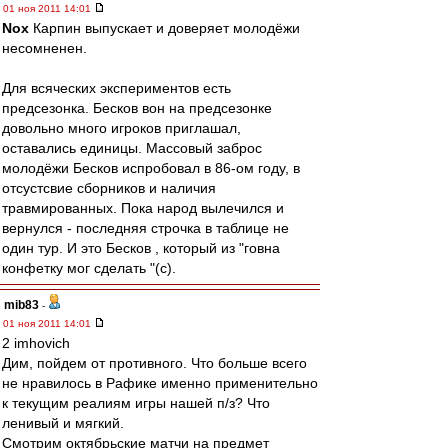
01 ноя 2011 14:01
Nox
Карпин выпускает и доверяет молодёжи
несомненен.
Для всяческих экспериментов есть
предсезонка. Бесков вон на предсезонке
довольно много игроков приглашал,
оставались единицы. Массовый заброс
молодёжи Бесков испробовал в 86-ом году, в
отсустсвие сборников и наличия
травмированных. Пока народ вылечился и
вернулся - последняя строчка в таблице не
один тур. И это Бесков , который из "говна
конфетку мог сделать "(с).
mib83
-
01 ноя 2011 14:01
2 imhovich
Дим, пойдем от противного. Что больше всего
не нравилось в Рафике именно применительно
к текущим реалиям игры нашей п/з? Что
ленивый и мягкий.
Смотрим октябрьские матчи на предмет