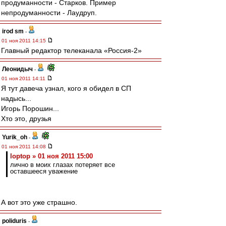
продуманности - Старков. Пример
непродуманности - Лаудруп.
irod sm
-
01 ноя 2011 14:15
Главный редактор телеканала «Россия-2»
Леонидыч
-
01 ноя 2011 14:11
Я тут давеча узнал, кого я обидел в СП
надысь...
Игорь Порошин...
Хто это, друзья
Yurik_oh
-
01 ноя 2011 14:08
loptop » 01 ноя 2011 15:00
лично в моих глазах потеряет все
оставшееся уважение
А вот это уже страшно.
poliduris
-