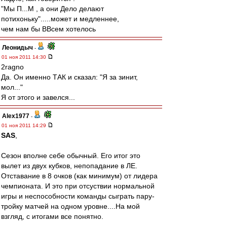
"Мы П...М , а они Дело делают
потихоньку".....может и медленнее,
чем нам бы ВВсем хотелось
Леонидыч
-
01 ноя 2011 14:30
2ragno
Да. Он именно ТАК и сказал: "Я за зинит,
мол..."
Я от этого и завелся...
Alex1977
-
01 ноя 2011 14:29
SAS
,
Сезон вполне себе обычный. Его итог это
вылет из двух кубков, непопадание в ЛЕ.
Отставание в 8 очков (как минимум) от лидера
чемпионата. И это при отсуствии нормальной
игры и неспособности команды сыграть пару-
тройку матчей на одном уровне....На мой
взгляд, с итогами все понятно.