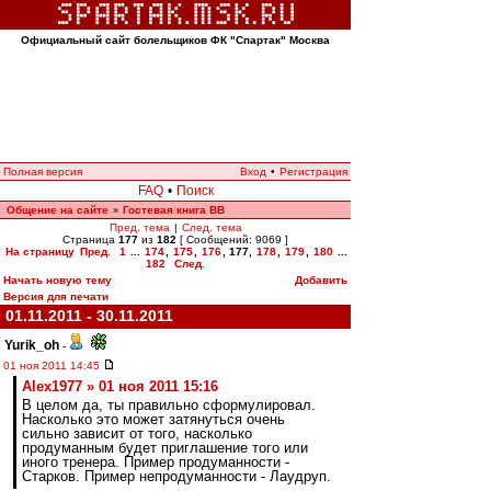
Официальный сайт болельщиков ФК "Спартак" Москва
Полная версия
Вход
•
Регистрация
FAQ
•
Поиск
Общение на сайте
Гостевая книга ВВ
»
Пред. тема
|
След. тема
Страница
177
из
182
[ Сообщений: 9069 ]
На страницу
Пред.
1
...
174
,
175
,
176
,
177
,
178
,
179
,
180
...
182
След.
Начать новую тему
Добавить
Версия для печати
01.11.2011 - 30.11.2011
Yurik_oh
-
01 ноя 2011 14:45
Alex1977 » 01 ноя 2011 15:16
В целом да, ты правильно сформулировал.
Насколько это может затянуться очень
сильно зависит от того, насколько
продуманным будет приглашение того или
иного тренера. Пример продуманности -
Старков. Пример непродуманности - Лаудруп.