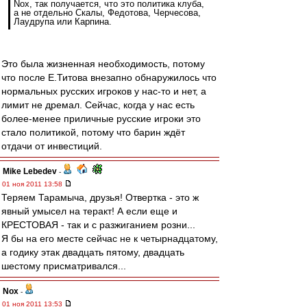
Nox, так получается, что это политика клуба,
а не отдельно Скалы, Федотова, Черчесова,
Лаудрупа или Карпина.
Это была жизненная необходимость, потому
что после Е.Титова внезапно обнаружилось что
нормальных русских игроков у нас-то и нет, а
лимит не дремал. Сейчас, когда у нас есть
более-менее приличные русские игроки это
стало политикой, потому что барин ждёт
отдачи от инвестиций.
Mike Lebedev
-
01 ноя 2011 13:58
Теряем Тарамыча, друзья! Отвертка - это ж
явный умысел на теракт! А если еще и
КРЕСТОВАЯ - так и с разжиганием розни...
Я бы на его месте сейчас не к четырнадцатому,
а годику этак двадцать пятому, двадцать
шестому присматривался...
Nox
-
01 ноя 2011 13:53