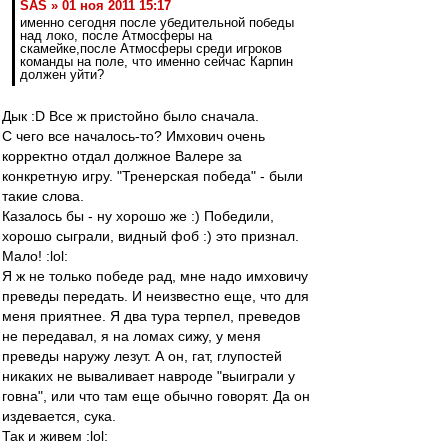
SAS » 01 ноя 2011 15:17
именно сегодня после убедительной победы
над локо, после Атмосферы на
скамейке,после Атмосферы среди игроков
команды на поле, что именно сейчас Карпин
должен уйти?
Дык :D Все ж пристойно было сначала.
С чего все началось-то? Имхович очень
корректно отдал должное Валере за
конкретную игру. "Тренерская победа" - были
такие слова.
Казалось бы - ну хорошо же :) Победили,
хорошо сыграли, видный фоб :) это признал.
Мало! :lol:
Я ж не только победе рад, мне надо имховичу
преведы передать. И неизвестно еще, что для
меня приятнее. Я два тура терпел, преведов
не передавал, я на ломах сижу, у меня
преведы наружу лезут. А он, гат, глупостей
никаких не вываливает навроде "выиграли у
говна", или что там еще обычно говорят. Да он
издевается, сука.
Так и живем :lol: