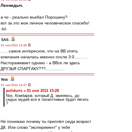
Леонидыч
,
а чо - реально въебал Порошину?
вот за это мое личное человеческое спасибо!
:lol:
SAS
-
01 ноя 2011 14:38
.......самое интересное, что на ВВ опять
компания началась именно после 3:0...........
Настораживает однако - а ВВсе ли здесь
ДРУЗЬЯ СПАРТАКУ???................
Nox
-
01 ноя 2011 14:37
poliduris » 01 ноя 2011 15:28
Nox, Комбаров, который Д, звиняюсь, до
седых мудей всё в талантливых будет бегать
?
Не понимаю почему ты приплёл сюда возраст
ДК. Или слово "эксперимент" у тебя