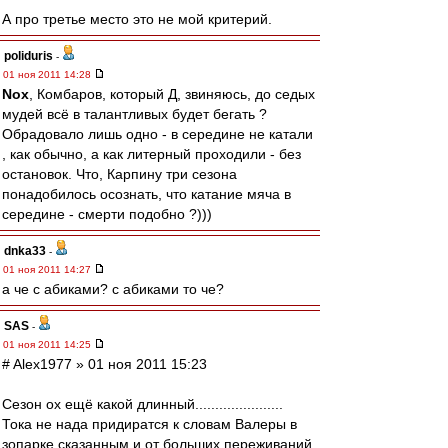
А про третье место это не мой критерий.
poliduris
-
01 ноя 2011 14:28
Nox
, Комбаров, который Д, звиняюсь, до седых
мудей всё в талантливых будет бегать ?
Обрадовало лишь одно - в середине не катали
, как обычно, а как литерный проходили - без
остановок. Что, Карпину три сезона
понадобилось осознать, что катание мяча в
середине - смерти подобно ?)))
dnka33
-
01 ноя 2011 14:27
а че с абиками? с абиками то че?
SAS
-
01 ноя 2011 14:25
# Alex1977 » 01 ноя 2011 15:23
Сезон ох ещё какой длинный......................
Тока не нада придиратся к словам Валеры в
зопарке сказанным и от больших переживаний