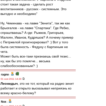
стоит такая задача - сделать рост
воспитанников - русских - системным. Это
выгодно и необходимо"
Ну, Чеминава - на лавке "Зенита", так же как
Брызгалов - на лавке "Спартака". Где Ребко,
спраштваешь? А где: Рыжков, Григорьев,
Малоян, Иванов, Кудряшов? А почему пример
с Петржелой проигнорировал? :) Вот у того
была системность - Федуну с Карпиным не
чета.
Может быть все-таки признаешь свой тезис...
ну, как бы это помягче... весьма
слабообоснованным? :)
ragno
-
01 ноя 2011 14:20
Леонидыч
, это не тот, который на радио зинит
работает и открыто высказывал неприязнь ко
всему красно-белому?
Nox
-