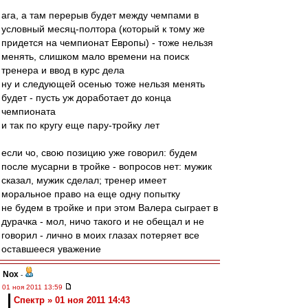
ага, а там перерыв будет между чемпами в
условный месяц-полтора (который к тому же
придется на чемпионат Европы) - тоже нельзя
менять, слишком мало времени на поиск
тренера и ввод в курс дела
ну и следующей осенью тоже нельзя менять
будет - пусть уж доработает до конца
чемпионата
и так по кругу еще пару-тройку лет
если чо, свою позицию уже говорил: будем
после мусарни в тройке - вопросов нет: мужик
сказал, мужик сделал; тренер имеет
моральное право на еще одну попытку
не будем в тройке и при этом Валера сыграет в
дурачка - мол, ничо такого и не обещал и не
говорил - лично в моих глазах потеряет все
оставшееся уважение
Nox
-
01 ноя 2011 13:59
Спектр » 01 ноя 2011 14:43