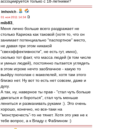
ассоциируется только с 18-летними?
imhovich
-
01 ноя 2011 14:34
mib83
,
Меня лично больше всего раздражает не
столько Кариока как таковой (хотя то, что он
занимает потенциально "паспортное" место,
не давая при этом никакой
"свехэффективности", не есть гут, имхо),
сколько тот факт, что масса людей (в том числе
и умных людей), постоянно пытается углядеть
в этом игроке нечто заоблачное - какую то
вьейру пополам с макелелей, хотя там этого
близко нет. Ну вот то есть нет совсем, даже и
духу.
А так, ну, наверное ты прав - "стал чуть больше
двигаться и бороться", стал чуть меньше
лениться и размахивать руками :). Это очень
хорошо, конечно, но все-таки на
"монстрючесть"-то не тянет. Хотя это уже не к
тебе вопрос, а к Владу с Фаблином :)