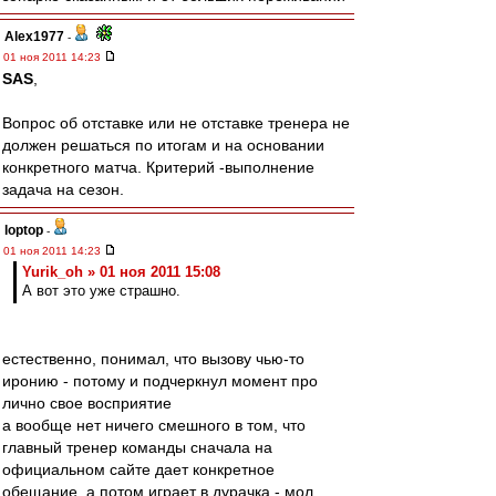
Alex1977
-
01 ноя 2011 14:23
SAS
,
Вопрос об отставке или не отставке тренера не
должен решаться по итогам и на основании
конкретного матча. Критерий -выполнение
задача на сезон.
loptop
-
01 ноя 2011 14:23
Yurik_oh » 01 ноя 2011 15:08
А вот это уже страшно.
естественно, понимал, что вызову чью-то
иронию - потому и подчеркнул момент про
лично свое восприятие
а вообще нет ничего смешного в том, что
главный тренер команды сначала на
официальном сайте дает конкретное
обещание, а потом играет в дурачка - мол,