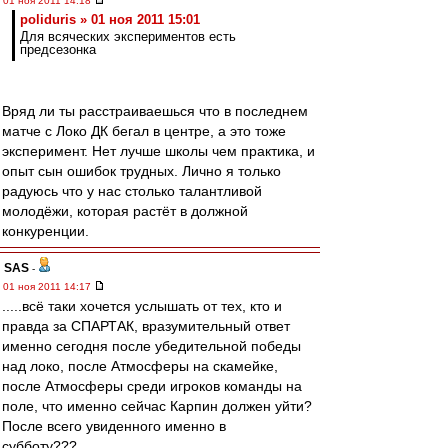
01 ноя 2011 14:18
poliduris » 01 ноя 2011 15:01
Для всяческих экспериментов есть
предсезонка
Вряд ли ты расстраиваешься что в последнем
матче с Локо ДК бегал в центре, а это тоже
эксперимент. Нет лучше школы чем практика, и
опыт сын ошибок трудных. Лично я только
радуюсь что у нас столько талантливой
молодёжи, которая растёт в должной
конкуренции.
SAS
-
01 ноя 2011 14:17
.....всё таки хочется услышать от тех, кто и
правда за СПАРТАК, вразумительный ответ
именно сегодня после убедительной победы
над локо, после Атмосферы на скамейке,
после Атмосферы среди игроков команды на
поле, что именно сейчас Карпин должен уйти?
После всего увиденного именно в
субботу???.....