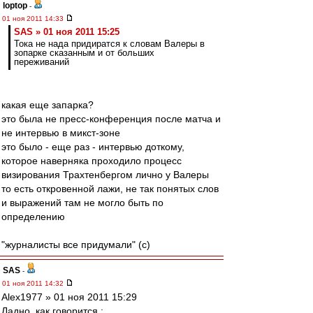
loptop
-
01 ноя 2011 14:33
SAS » 01 ноя 2011 15:25
Тока не нада придиратся к словам Валеры в
зопарке сказанным и от больших
переживаний
какая еще запарка?
это была не пресс-конференция после матча и
не интервью в микст-зоне
это было - еще раз - интервью доткому,
которое наверняка проходило процесс
визирования Трахтенбергом лично у Валеры
то есть откровенной лажи, не так понятых слов
и выражений там не могло быть по
определению
"журналисты все придумали" (с)
SAS
-
01 ноя 2011 14:32
Alex1977 » 01 ноя 2011 15:29
Ладно, как говорится :