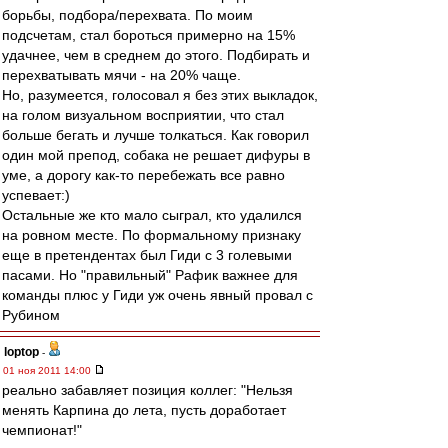
борьбы, подбора/перехвата. По моим
подсчетам, стал бороться примерно на 15%
удачнее, чем в среднем до этого. Подбирать и
перехватывать мячи - на 20% чаще.
Но, разумеется, голосовал я без этих выкладок,
на голом визуальном восприятии, что стал
больше бегать и лучше толкаться. Как говорил
один мой препод, собака не решает дифуры в
уме, а дорогу как-то перебежать все равно
успевает:)
Остальные же кто мало сыграл, кто удалился
на ровном месте. По формальному признаку
еще в претендентах был Гиди с 3 голевыми
пасами. Но "правильный" Рафик важнее для
команды плюс у Гиди уж очень явный провал с
Рубином
loptop
-
01 ноя 2011 14:00
реально забавляет позиция коллег: "Нельзя
менять Карпина до лета, пусть доработает
чемпионат!"