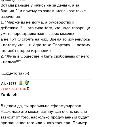
Вот мы раньще учились не за деньги, а за
Знания ?! и почему то запомнились вот такие
изречения:
1. "Марксизм не догма, а руководство к
действию!!!"....это типа того, что надо товарищи
уметь перестраиваться в своих мыслях,
а не ТУПО стоять на них, Время то изменилось
- потому что:....и Игра тоже Спартака......потому
что идёт второе изречение -
2. "Жить в Обществе и быть свободным от него
- нельзя!!!".
.....где-то так :-)
Alex1977
-
01 ноя 2011 14:16
Yurik_oh
,
В целом да, ты правильно сформулировал.
Насколько это может затянуться очень сильно
зависит от того, насколько продуманным будет
приглашение того или иного тренера. Пример