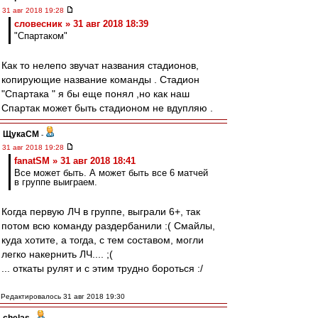
31 авг 2018 19:28
словесник » 31 авг 2018 18:39
"Спартаком"
Как то нелепо звучат названия стадионов,
копирующие название команды . Стадион
"Спартака " я бы еще понял ,но как наш
Спартак может быть стадионом не вдупляю .
ЩукаСМ
-
31 авг 2018 19:28
fanatSM » 31 авг 2018 18:41
Все может быть. А может быть все 6 матчей
в группе выиграем.
Когда первую ЛЧ в группе, выграли 6+, так
потом всю команду раздербанили :( Смайлы,
куда хотите, а тогда, с тем составом, могли
легко накернить ЛЧ.... ;(
... откаты рулят и с этим трудно бороться :/
Редактировалось 31 авг 2018 19:30