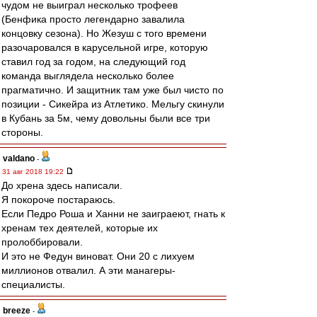
чудом не выиграл несколько трофеев
(Бенфика просто легендарно завалила
концовку сезона). Но Жезуш с того времени
разочаровался в карусельной игре, которую
ставил год за годом, на следующий год
команда выглядела несколько более
прагматично. И защитник там уже был чисто по
позиции - Сикейра из Атлетико. Мельгу скинули
в Кубань за 5м, чему довольны были все три
стороны.
valdano
-
31 авг 2018 19:22
До хрена здесь написали.
Я покороче постараюсь.
Если Педро Роша и Ханни не заиграеют, гнать к
хренам тех деятелей, которые их
пролоббировали.
И это не Федун виноват. Они 20 с лихуем
миллионов отвалил. А эти манагеры-
специалисты.
breeze
-