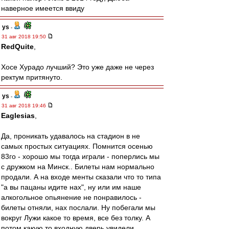
наверное имеется ввиду
ys
-
31 авг 2018 19:50
RedQuite
,
Хосе Хурадо лучший? Это уже даже не через
ректум притянуто.
ys
-
31 авг 2018 19:46
Eaglesias
,
Да, проникать удавалось на стадион в не
самых простых ситуациях. Помнится осенью
83го - хорошо мы тогда играли - поперлись мы
с дружком на Минск.. Билеты нам нормально
продали. А на входе менты сказали что то типа
"а вы пацаны идите нах", ну или им наше
алкогольное опьянение не понравилось -
билеты отняли, нах послали. Ну побегали мы
вокруг Лужи какое то время, все без толку. А
потом какую то входную дверь увидели