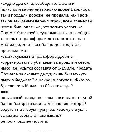
каждые два окна, вообще-то. а если и
прикупили какую-нить херню вроде Барриоса,
так и продали дороже. не продали, как Таски,
так он эти деньги вернул игрой, всем тренерам
нужен был. опять же, это только условные
Порту и Аякс клубы-супермаркеты, а вообще-
то ноль по трансферам лет за пять это для
многих редкость. особенно для тех, кто с
претензиями.
кстати, суммы на трансферы должны
коррелировать с убытками за прошлый сезон,
имхо. т.е. убытки составляют 5-15млн. продать
Промеса за сколько дадут, лишь бы заткнуть
дыру в бюджете? а нахрена покупать Жиго за
8, если есть Мамин за 0? логика где?
===
но главный вывод не о том. если вы есть тупой
баран без критического мышления, который
ведется на любую пургу, заливаемую в уши,
зачем же всем это показывать?
репост-поколение, лять.