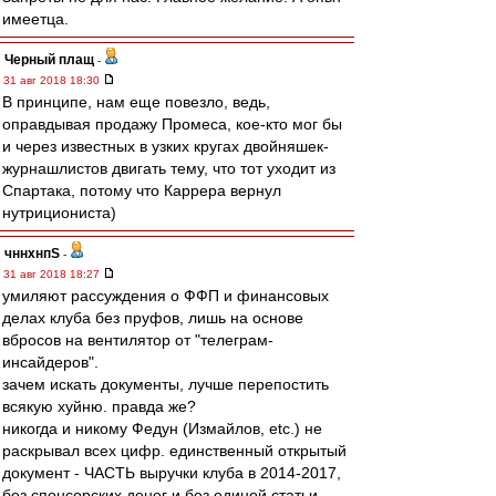
имеетца.
Черный плащ
-
31 авг 2018 18:30
В принципе, нам еще повезло, ведь,
оправдывая продажу Промеса, кое-кто мог бы
и через известных в узких кругах двойняшек-
журнашлистов двигать тему, что тот уходит из
Спартака, потому что Каррера вернул
нутрициониста)
чннхнпS
-
31 авг 2018 18:27
умиляют рассуждения о ФФП и финансовых
делах клуба без пруфов, лишь на основе
вбросов на вентилятор от "телеграм-
инсайдеров".
зачем искать документы, лучше перепостить
всякую хуйню. правда же?
никогда и никому Федун (Измайлов, etc.) не
раскрывал всех цифр. единственный открытый
документ - ЧАСТЬ выручки клуба в 2014-2017,
без спонсорских денег и без единой статьи