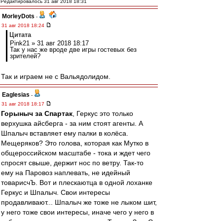
Редактировалось 31 авг 2018 18:31
MorleyDots
-
31 авг 2018 18:24
Цитата
Pink21 » 31 авг 2018 18:17
Так у нас же вроде две игры гостевых без
зрителей?
Так и играем не с Вальядолидом.
Eaglesias
-
31 авг 2018 18:17
Горыныч за Спартак
, Геркус это только
верхушка айсберга - за ним стоят агенты. А
Шпалыч вставляет ему палки в колёса.
Мещеряков? Это голова, которая как Мутко в
общероссийском масштабе - тока и ждет чего
спросят свыше, держит нос по ветру. Так-то
ему на Паровоз наплевать, не идейный
товарисчЪ. Вот и плескаютца в одной лоханке
Геркус и Шпалыч. Свои интересы
продавливают... Шпалыч же тоже не лыком шит,
у него тоже свои интересы, иначе чего у него в