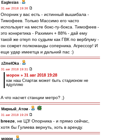
Eaglesias
-
31 авг 2018 19:36
Опорник у вас есть - истинный вышибала -
Тимофеев. Только Массимо его часто
использует на месте бокс-ту-бокса. Тимофеев -
это конкретика - Рахимич + 88% - дай ему
такой же откуп по судьям как ГВК по верблуму -
он сожрет полкоманды соперника. Агрессор! И
еще удар имеетца и дальний пас :)
zZmeIOka
-
31 авг 2018 19:31
морон » 31 авг 2018 19:28
как наш Спартак может быть стадионом не
вдупляю
А что насчет станции метро? ;)
Мирный_Атом
-
31 авг 2018 19:29
breeze
, не ЦЗ! Опорника - и прямо сейчас,
хотя бы Гулиева вернуть, хоть в аренду.
морон
-