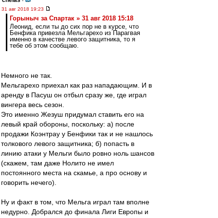
chelas
-
31 авг 2018 19:23
Горыныч за Спартак » 31 авг 2018 15:18
Леонид, если ты до сих пор не в курсе, что
Бенфика привезла Мельгарехо из Парагвая
именно в качестве левого защитника, то я
тебе об этом сообщаю.
Немного не так.
Мельгарехо приехал как раз нападающим. И в
аренду в Пасуш он отбыл сразу же, где играл
вингера весь сезон.
Это именно Жезуш придумал ставить его на
левый край обороны, поскольку: а) после
продажи Коэнтрау у Бенфики так и не нашлось
толкового левого защитника; б) попасть в
линию атаки у Мельги было ровно ноль шансов
(скажем, там даже Нолито не имел
постоянного места на скамье, а про основу и
говорить нечего).
Ну и факт в том, что Мельга играл там вполне
недурно. Добрался до финала Лиги Европы и