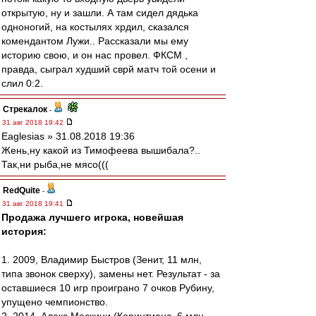
открытую, ну и зашли. А там сидел дядька
одноногий, на костылях хрдил, сказался
комендантом Лужи.. Рассказали мы ему
историю свою, и он нас провел. ФКСМ ,
правда, сыграл худший сврй матч той осени и
слил 0:2.
Стрекалок
-
31 авг 2018 19:42
Eaglesias » 31.08.2018 19:36
Жень,ну какой из Тимофеева вышибала?..
Так,ни рыба,не мясо(((
RedQuite
-
31 авг 2018 19:41
Продажа лучшего игрока, новейшая
история:
1. 2009, Владимир Быстров (Зенит, 11 млн,
типа звонок сверху), замены нет. Результат - за
оставшиеся 10 игр проиграно 7 очков Рубину,
упущено чемпионство.