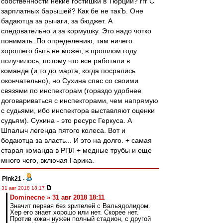
собственности некие гостишки в Тюрции? ггг С
зарплатных барышей? Как бе не такЪ. Оне
бадаютца за рычаги, за бюджет. А
следовательно и за кормушку. Это надо чотко
понимать. По определению, там ничего
хорошего быть не может, в прошлом году
получилось, потому что все работали в
команде (и то до марта, когда посрались
окончательно), но Сухина спас со своими
связями по инспекторам (гораздо удобнее
договариваться с инспекторами, чем напрямую
с судьями, ибо инспектора выставляют оценки
судьям). Сухина - это ресурс Геркуса. А
Шпалыч легенда пятого колеса. Вот и
бодаютца за власть... И это на долго. + самая
старая команда в РПЛ + медные трубы и еще
много чего, включая Гарика.
Pink21
-
31 авг 2018 18:17
Dominecne » 31 авг 2018 18:11
Значит первая без зрителей с Вальядолидом.
Хер его знает хорошо или нет. Скорее нет.
Против южан нужен полный стадион, с другой