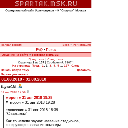
Официальный сайт болельщиков ФК "Спартак" Москва
Полная версия
Вход
•
Регистрация
FAQ
•
Поиск
Общение на сайте
Гостевая книга ВВ
»
Пред. тема
|
След. тема
Страница
2
из
157
[ Сообщений: 7807 ]
На страницу
Пред.
1
,
2
,
3
,
4
,
5
...
157
След.
Начать новую тему
Добавить
Версия для печати
01.08.2018 - 31.08.2018
ЩукаСМ
-
31 авг 2018 19:56
морон » 31 авг 2018 19:28
# морон » 31 авг 2018 19:28
словесник » 31 авг 2018 18:39
"Спартаком"
Как то нелепо звучат названия стадионов,
копирующие название команды