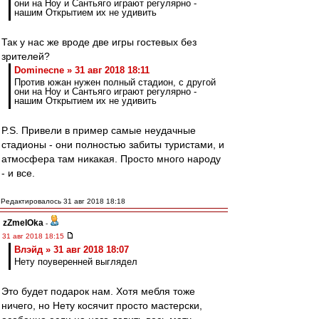
они на Ноу и Сантьяго играют регулярно -
нашим Открытием их не удивить
Так у нас же вроде две игры гостевых без
зрителей?
Dominecne » 31 авг 2018 18:11
Против южан нужен полный стадион, с другой
они на Ноу и Сантьяго играют регулярно -
нашим Открытием их не удивить
P.S. Привели в пример самые неудачные
стадионы - они полностью забиты туристами, и
атмосфера там никакая. Просто много народу
- и все.
Редактировалось 31 авг 2018 18:18
zZmeIOka
-
31 авг 2018 18:15
Влэйд » 31 авг 2018 18:07
Нету поуверенней выглядел
Это будет подарок нам. Хотя мебля тоже
ничего, но Нету косячит просто мастерски,