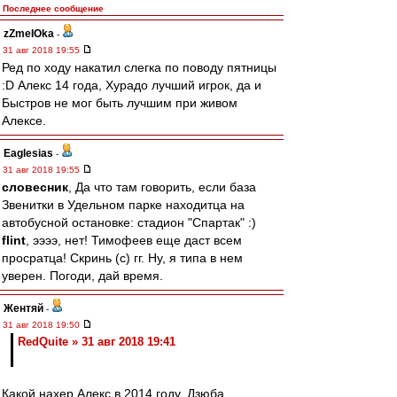
Последнее сообщение
zZmeIOka
-
31 авг 2018 19:55
Ред по ходу накатил слегка по поводу пятницы
:D Алекс 14 года, Хурадо лучший игрок, да и
Быстров не мог быть лучшим при живом
Алексе.
Eaglesias
-
31 авг 2018 19:55
словесник
, Да что там говорить, если база
Звенитки в Удельном парке находитца на
автобусной остановке: стадион "Спартак" :)
flint
, ээээ, нет! Тимофеев еще даст всем
просратца! Скринь (с) гг. Ну, я типа в нем
уверен. Погоди, дай время.
Жентяй
-
31 авг 2018 19:50
RedQuite » 31 авг 2018 19:41
Какой нахер Алекс в 2014 году, Дзюба