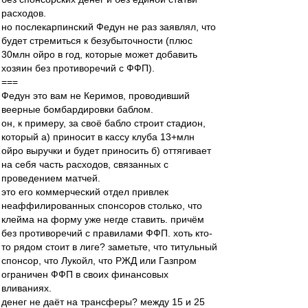
расходов.
но послекарпинский Федун не раз заявлял, что
будет стремиться к безубыточности (плюс
30млн ойро в год, которые может добавить
хозяин без противоречий с ФФП).
===
Федун это вам не Керимов, проводивший
веерные бомбардировки баблом.
он, к примеру, за своё бабло строит стадион,
который а) приносит в кассу клуба 13+млн
ойро выручки и будет приносить б) оттягивает
на себя часть расходов, связанных с
проведением матчей.
это его коммерческий отдел привлек
неаффилированных спонсоров столько, что
клейма на форму уже негде ставить. причём
без противоречий с правилами ФФП. хоть кто-
то рядом стоит в лиге? заметьте, что титульный
спонсор, что Лукойл, что РЖД или Газпром
ограничен ФФП в своих финансовых
вливаниях.
денег не даёт на трансферы? между 15 и 25