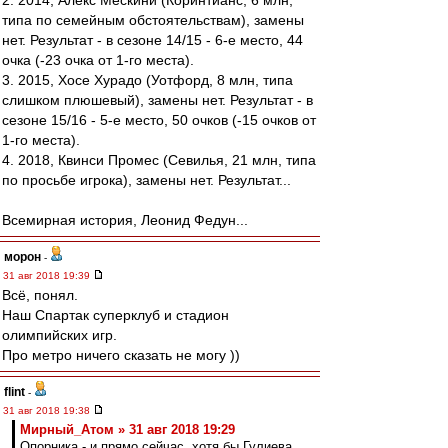
2. 2014, Алекс Мескини (Коринтианс, 6 млн,
типа по семейным обстоятельствам), замены
нет. Результат - в сезоне 14/15 - 6-е место, 44
очка (-23 очка от 1-го места).
3. 2015, Хосе Хурадо (Уотфорд, 8 млн, типа
слишком плюшевый), замены нет. Результат - в
сезоне 15/16 - 5-е место, 50 очков (-15 очков от
1-го места).
4. 2018, Квинси Промес (Севилья, 21 млн, типа
по просьбе игрока), замены нет. Результат...
Всемирная история, Леонид Федун...
морон
-
31 авг 2018 19:39
Всё, понял.
Наш Спартак суперклуб и стадион
олимпийских игр.
Про метро ничего сказать не могу ))
flint
-
31 авг 2018 19:38
Мирный_Атом » 31 авг 2018 19:29
Опорника - и прямо сейчас, хотя бы Гулиева