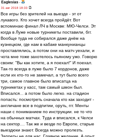
Eaglesias
-
31 авг 2018 18:33
Все игры без зрителей на выезде - эт от
лукавого. Кто хочет всегда пройдёт. Вот
вспоминаю финал ЛЧ в Москве: МЮ-Челси. Эт
когда в Луже новые турникеты поставили, бгг.
Вообще туда не собирался даже днём на
кузнецком, где нам в кабаке манкунианцы
проставлялись, а потом они на матч уехали, и
чота мне тоже захотелось пьяному ужо. Говорю
своим: "Вы как хотите, а я поехал!" И поехал.
Так-то всегда в луже было 7 кордонов, даже
если их кто-то не замечал, а тут было всего
три, самое главное было вписатца на
турникетах у касс, там самый шмон был.
Вписался... а потом было легко. на стадион
попасть: посмотреть сначала кто как заходит -
англичане все в подпитии, оруть, ггг. Менты
наши с пониманием по инструкции. не то что
на обычных матчах. Туда и вписался, к Челси
на сектор.... Так же и везде по Европе, старые
выездюки знают. Всегда можно пролезть.
Запреты не для нас. Главное желание. А опыт