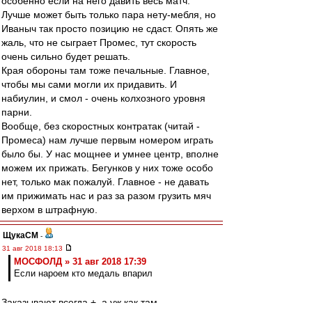
особенно если на него давить весь матч.
Лучше может быть только пара нету-мебля, но
Иваныч так просто позицию не сдаст. Опять же
жаль, что не сыграет Промес, тут скорость
очень сильно будет решать.
Края обороны там тоже печальные. Главное,
чтобы мы сами могли их придавить. И
набиулин, и смол - очень колхозного уровня
парни.
Вообще, без скоростных контратак (читай -
Промеса) нам лучше первым номером играть
было бы. У нас мощнее и умнее центр, вполне
можем их прижать. Бегунков у них тоже особо
нет, только мак пожалуй. Главное - не давать
им прижимать нас и раз за разом грузить мяч
верхом в штрафную.
ЩукаСМ
-
31 авг 2018 18:13
МОСФОЛД » 31 авг 2018 17:39
Если нароем кто медаль впарил
Заказывают всегда +, а уж как там