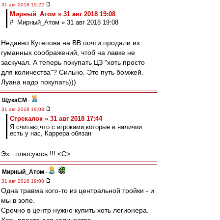
31 авг 2018 19:22
Мирный_Атом » 31 авг 2018 19:08
# Мирный_Атом » 31 авг 2018 19:08
Недавно Кутепова на ВВ почти продали из
гуманных соображений, чтоб на лавке не
заскучал. А теперь покупать ЦЗ "хоть просто
для количества"? Сильно. Это путь бомжей.
Луана надо покупать)))
ЩукаСМ
-
31 авг 2018 19:08
Стрекалок » 31 авг 2018 17:44
Я считаю,что с игроками,которые в наличии
есть у нас, Каррера обязан
Эх...плюсуюсь !!! <C>
Мирный_Атом
-
31 авг 2018 19:08
Одна травма кого-то из центральной тройки - и
мы в зопе.
Срочно в центр нужно купить хоть легионера.