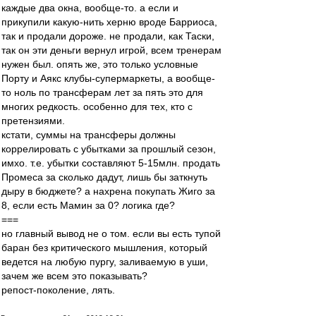
каждые два окна, вообще-то. а если и
прикупили какую-нить херню вроде Барриоса,
так и продали дороже. не продали, как Таски,
так он эти деньги вернул игрой, всем тренерам
нужен был. опять же, это только условные
Порту и Аякс клубы-супермаркеты, а вообще-
то ноль по трансферам лет за пять это для
многих редкость. особенно для тех, кто с
претензиями.
кстати, суммы на трансферы должны
коррелировать с убытками за прошлый сезон,
имхо. т.е. убытки составляют 5-15млн. продать
Промеса за сколько дадут, лишь бы заткнуть
дыру в бюджете? а нахрена покупать Жиго за
8, если есть Мамин за 0? логика где?
===
но главный вывод не о том. если вы есть тупой
баран без критического мышления, который
ведется на любую пургу, заливаемую в уши,
зачем же всем это показывать?
репост-поколение, лять.