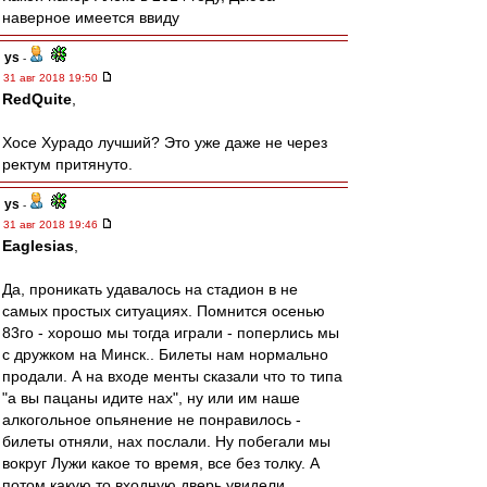
наверное имеется ввиду
ys
-
31 авг 2018 19:50
RedQuite
,
Хосе Хурадо лучший? Это уже даже не через
ректум притянуто.
ys
-
31 авг 2018 19:46
Eaglesias
,
Да, проникать удавалось на стадион в не
самых простых ситуациях. Помнится осенью
83го - хорошо мы тогда играли - поперлись мы
с дружком на Минск.. Билеты нам нормально
продали. А на входе менты сказали что то типа
"а вы пацаны идите нах", ну или им наше
алкогольное опьянение не понравилось -
билеты отняли, нах послали. Ну побегали мы
вокруг Лужи какое то время, все без толку. А
потом какую то входную дверь увидели