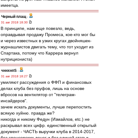
имеетца.
Черный плащ
-
31 авг 2018 18:30
В принципе, нам еще повезло, ведь,
оправдывая продажу Промеса, кое-кто мог бы
и через известных в узких кругах двойняшек-
журнашлистов двигать тему, что тот уходит из
Спартака, потому что Каррера вернул
нутрициониста)
чннхнпS
-
31 авг 2018 18:27
умиляют рассуждения о ФФП и финансовых
делах клуба без пруфов, лишь на основе
вбросов на вентилятор от "телеграм-
инсайдеров".
зачем искать документы, лучше перепостить
всякую хуйню. правда же?
никогда и никому Федун (Измайлов, etc.) не
раскрывал всех цифр. единственный открытый
документ - ЧАСТЬ выручки клуба в 2014-2017,
без спонсорских денег и без единой статьи