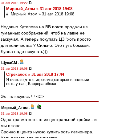
31 авг 2018 19:22
Мирный_Атом » 31 авг 2018 19:08
# Мирный_Атом » 31 авг 2018 19:08
Недавно Кутепова на ВВ почти продали из
гуманных соображений, чтоб на лавке не
заскучал. А теперь покупать ЦЗ "хоть просто
для количества"? Сильно. Это путь бомжей.
Луана надо покупать)))
ЩукаСМ
-
31 авг 2018 19:08
Стрекалок » 31 авг 2018 17:44
Я считаю,что с игроками,которые в наличии
есть у нас, Каррера обязан
Эх...плюсуюсь !!! <C>
Мирный_Атом
-
31 авг 2018 19:08
Одна травма кого-то из центральной тройки - и
мы в зопе.
Срочно в центр нужно купить хоть легионера.