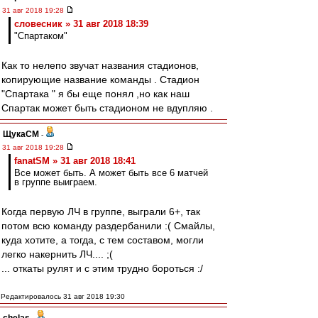
31 авг 2018 19:28
словесник » 31 авг 2018 18:39
"Спартаком"
Как то нелепо звучат названия стадионов,
копирующие название команды . Стадион
"Спартака " я бы еще понял ,но как наш
Спартак может быть стадионом не вдупляю .
ЩукаСМ
-
31 авг 2018 19:28
fanatSM » 31 авг 2018 18:41
Все может быть. А может быть все 6 матчей
в группе выиграем.
Когда первую ЛЧ в группе, выграли 6+, так
потом всю команду раздербанили :( Смайлы,
куда хотите, а тогда, с тем составом, могли
легко накернить ЛЧ.... ;(
... откаты рулят и с этим трудно бороться :/
Редактировалось 31 авг 2018 19:30