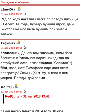
Последнее сообщение
zZmeIOka
-
31 авг 2018 19:55
Ред по ходу накатил слегка по поводу пятницы
:D Алекс 14 года, Хурадо лучший игрок, да и
Быстров не мог быть лучшим при живом
Алексе.
Eaglesias
-
31 авг 2018 19:55
словесник
, Да что там говорить, если база
Звенитки в Удельном парке находитца на
автобусной остановке: стадион "Спартак" :)
flint
, ээээ, нет! Тимофеев еще даст всем
просратца! Скринь (с) гг. Ну, я типа в нем
уверен. Погоди, дай время.
Жентяй
-
31 авг 2018 19:50
RedQuite » 31 авг 2018 19:41
Какой нахер Алекс в 2014 году, Дзюба