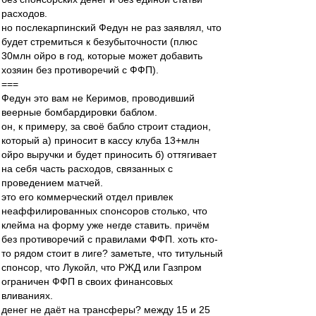
расходов.
но послекарпинский Федун не раз заявлял, что
будет стремиться к безубыточности (плюс
30млн ойро в год, которые может добавить
хозяин без противоречий с ФФП).
===
Федун это вам не Керимов, проводивший
веерные бомбардировки баблом.
он, к примеру, за своё бабло строит стадион,
который а) приносит в кассу клуба 13+млн
ойро выручки и будет приносить б) оттягивает
на себя часть расходов, связанных с
проведением матчей.
это его коммерческий отдел привлек
неаффилированных спонсоров столько, что
клейма на форму уже негде ставить. причём
без противоречий с правилами ФФП. хоть кто-
то рядом стоит в лиге? заметьте, что титульный
спонсор, что Лукойл, что РЖД или Газпром
ограничен ФФП в своих финансовых
вливаниях.
денег не даёт на трансферы? между 15 и 25