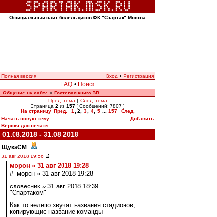
Официальный сайт болельщиков ФК "Спартак" Москва
Полная версия
Вход
•
Регистрация
FAQ
•
Поиск
Общение на сайте
Гостевая книга ВВ
»
Пред. тема
|
След. тема
Страница
2
из
157
[ Сообщений: 7807 ]
На страницу
Пред.
1
,
2
,
3
,
4
,
5
...
157
След.
Начать новую тему
Добавить
Версия для печати
01.08.2018 - 31.08.2018
ЩукаСМ
-
31 авг 2018 19:56
морон » 31 авг 2018 19:28
# морон » 31 авг 2018 19:28
словесник » 31 авг 2018 18:39
"Спартаком"
Как то нелепо звучат названия стадионов,
копирующие название команды