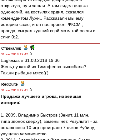
открытую, ну и зашли. А там сидел дядька
одноногий, на костылях хрдил, сказался
комендантом Лужи.. Рассказали мы ему
историю свою, и он нас провел. ФКСМ ,
правда, сыграл худший сврй матч той осени и
слил 0:2.
Стрекалок
-
31 авг 2018 19:42
Eaglesias » 31.08.2018 19:36
Жень,ну какой из Тимофеева вышибала?..
Так,ни рыба,не мясо(((
RedQuite
-
31 авг 2018 19:41
Продажа лучшего игрока, новейшая
история:
1. 2009, Владимир Быстров (Зенит, 11 млн,
типа звонок сверху), замены нет. Результат - за
оставшиеся 10 игр проиграно 7 очков Рубину,
упущено чемпионство.