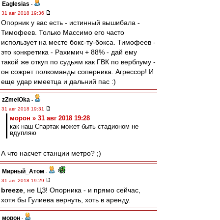
Eaglesias
-
31 авг 2018 19:36
Опорник у вас есть - истинный вышибала -
Тимофеев. Только Массимо его часто
использует на месте бокс-ту-бокса. Тимофеев -
это конкретика - Рахимич + 88% - дай ему
такой же откуп по судьям как ГВК по верблуму -
он сожрет полкоманды соперника. Агрессор! И
еще удар имеетца и дальний пас :)
zZmeIOka
-
31 авг 2018 19:31
морон » 31 авг 2018 19:28
как наш Спартак может быть стадионом не
вдупляю
А что насчет станции метро? ;)
Мирный_Атом
-
31 авг 2018 19:29
breeze
, не ЦЗ! Опорника - и прямо сейчас,
хотя бы Гулиева вернуть, хоть в аренду.
морон
-