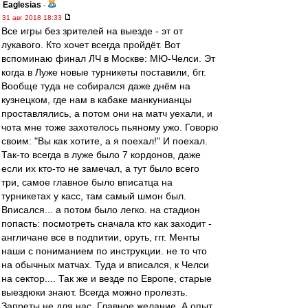
Eaglesias
-
31 авг 2018 18:33
Все игры без зрителей на выезде - эт от
лукавого. Кто хочет всегда пройдёт. Вот
вспоминаю финал ЛЧ в Москве: МЮ-Челси. Эт
когда в Луже новые турникеты поставили, бгг.
Вообще туда не собирался даже днём на
кузнецком, где нам в кабаке манкунианцы
проставлялись, а потом они на матч уехали, и
чота мне тоже захотелось пьяному ужо. Говорю
своим: "Вы как хотите, а я поехал!" И поехал.
Так-то всегда в луже было 7 кордонов, даже
если их кто-то не замечал, а тут было всего
три, самое главное было вписатца на
турникетах у касс, там самый шмон был.
Вписался... а потом было легко. на стадион
попасть: посмотреть сначала кто как заходит -
англичане все в подпитии, оруть, ггг. Менты
наши с пониманием по инструкции. не то что
на обычных матчах. Туда и вписался, к Челси
на сектор.... Так же и везде по Европе, старые
выездюки знают. Всегда можно пролезть.
Запреты не для нас. Главное желание. А опыт