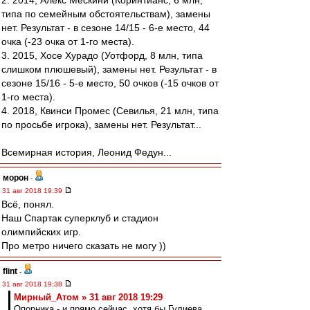
2. 2014, Алекс Мескини (Коринтианс, 6 млн,
типа по семейным обстоятельствам), замены
нет. Результат - в сезоне 14/15 - 6-е место, 44
очка (-23 очка от 1-го места).
3. 2015, Хосе Хурадо (Уотфорд, 8 млн, типа
слишком плюшевый), замены нет. Результат - в
сезоне 15/16 - 5-е место, 50 очков (-15 очков от
1-го места).
4. 2018, Квинси Промес (Севилья, 21 млн, типа
по просьбе игрока), замены нет. Результат...
Всемирная история, Леонид Федун...
морон
-
31 авг 2018 19:39
Всё, понял.
Наш Спартак суперклуб и стадион
олимпийских игр.
Про метро ничего сказать не могу ))
flint
-
31 авг 2018 19:38
Мирный_Атом » 31 авг 2018 19:29
Опорника - и прямо сейчас, хотя бы Гулиева