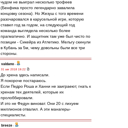
чудом не выиграл несколько трофеев
(Бенфика просто легендарно завалила
концовку сезона). Но Жезуш с того времени
разочаровался в карусельной игре, которую
ставил год за годом, на следующий год
команда выглядела несколько более
прагматично. И защитник там уже был чисто по
позиции - Сикейра из Атлетико. Мельгу скинули
в Кубань за 5м, чему довольны были все три
стороны.
valdano
-
31 авг 2018 19:22
До хрена здесь написали.
Я покороче постараюсь.
Если Педро Роша и Ханни не заиграеют, гнать к
хренам тех деятелей, которые их
пролоббировали.
И это не Федун виноват. Они 20 с лихуем
миллионов отвалил. А эти манагеры-
специалисты.
breeze
-