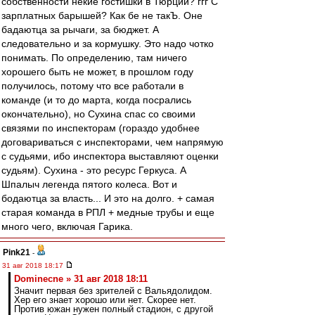
собственности некие гостишки в Тюрции? ггг С
зарплатных барышей? Как бе не такЪ. Оне
бадаютца за рычаги, за бюджет. А
следовательно и за кормушку. Это надо чотко
понимать. По определению, там ничего
хорошего быть не может, в прошлом году
получилось, потому что все работали в
команде (и то до марта, когда посрались
окончательно), но Сухина спас со своими
связями по инспекторам (гораздо удобнее
договариваться с инспекторами, чем напрямую
с судьями, ибо инспектора выставляют оценки
судьям). Сухина - это ресурс Геркуса. А
Шпалыч легенда пятого колеса. Вот и
бодаютца за власть... И это на долго. + самая
старая команда в РПЛ + медные трубы и еще
много чего, включая Гарика.
Pink21
-
31 авг 2018 18:17
Dominecne » 31 авг 2018 18:11
Значит первая без зрителей с Вальядолидом.
Хер его знает хорошо или нет. Скорее нет.
Против южан нужен полный стадион, с другой