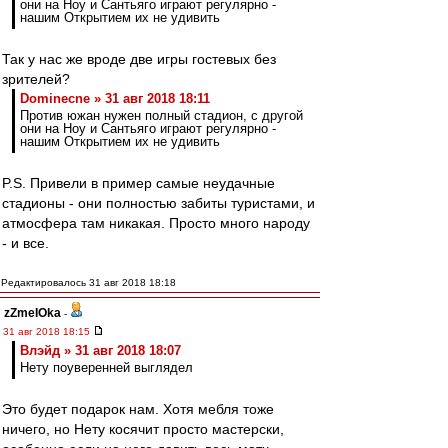
они на Ноу и Сантьяго играют регулярно -
нашим Открытием их не удивить
Так у нас же вроде две игры гостевых без
зрителей?
Dominecne » 31 авг 2018 18:11
Против южан нужен полный стадион, с другой
они на Ноу и Сантьяго играют регулярно -
нашим Открытием их не удивить
P.S. Привели в пример самые неудачные
стадионы - они полностью забиты туристами, и
атмосфера там никакая. Просто много народу
- и все.
Редактировалось 31 авг 2018 18:18
zZmeIOka
-
31 авг 2018 18:15
Влэйд » 31 авг 2018 18:07
Нету поуверенней выглядел
Это будет подарок нам. Хотя мебля тоже
ничего, но Нету косячит просто мастерски,