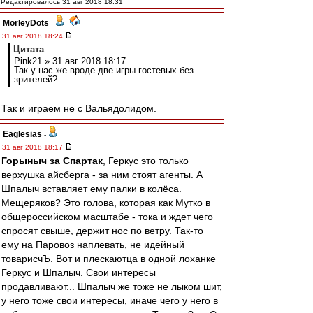
Редактировалось 31 авг 2018 18:31
MorleyDots
-
31 авг 2018 18:24
Цитата
Pink21 » 31 авг 2018 18:17
Так у нас же вроде две игры гостевых без
зрителей?
Так и играем не с Вальядолидом.
Eaglesias
-
31 авг 2018 18:17
Горыныч за Спартак
, Геркус это только
верхушка айсберга - за ним стоят агенты. А
Шпалыч вставляет ему палки в колёса.
Мещеряков? Это голова, которая как Мутко в
общероссийском масштабе - тока и ждет чего
спросят свыше, держит нос по ветру. Так-то
ему на Паровоз наплевать, не идейный
товарисчЪ. Вот и плескаютца в одной лоханке
Геркус и Шпалыч. Свои интересы
продавливают... Шпалыч же тоже не лыком шит,
у него тоже свои интересы, иначе чего у него в