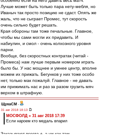
особенно если на него давить весь матч.
Лучше может быть только пара нету-мебля, но
Иваныч так просто позицию не сдаст. Опять же
жаль, что не сыграет Промес, тут скорость
очень сильно будет решать.
Края обороны там тоже печальные. Главное,
чтобы мы сами могли их придавить. И
набиулин, и смол - очень колхозного уровня
парни.
Вообще, без скоростных контратак (читай -
Промеса) нам лучше первым номером играть
было бы. У нас мощнее и умнее центр, вполне
можем их прижать. Бегунков у них тоже особо
нет, только мак пожалуй. Главное - не давать
им прижимать нас и раз за разом грузить мяч
верхом в штрафную.
ЩукаСМ
-
31 авг 2018 18:13
МОСФОЛД » 31 авг 2018 17:39
Если нароем кто медаль впарил
Заказывают всегда +, а уж как там