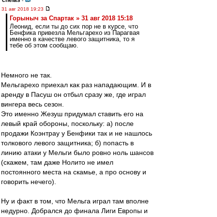
chelas
-
31 авг 2018 19:23
Горыныч за Спартак » 31 авг 2018 15:18
Леонид, если ты до сих пор не в курсе, что
Бенфика привезла Мельгарехо из Парагвая
именно в качестве левого защитника, то я
тебе об этом сообщаю.
Немного не так.
Мельгарехо приехал как раз нападающим. И в
аренду в Пасуш он отбыл сразу же, где играл
вингера весь сезон.
Это именно Жезуш придумал ставить его на
левый край обороны, поскольку: а) после
продажи Коэнтрау у Бенфики так и не нашлось
толкового левого защитника; б) попасть в
линию атаки у Мельги было ровно ноль шансов
(скажем, там даже Нолито не имел
постоянного места на скамье, а про основу и
говорить нечего).
Ну и факт в том, что Мельга играл там вполне
недурно. Добрался до финала Лиги Европы и