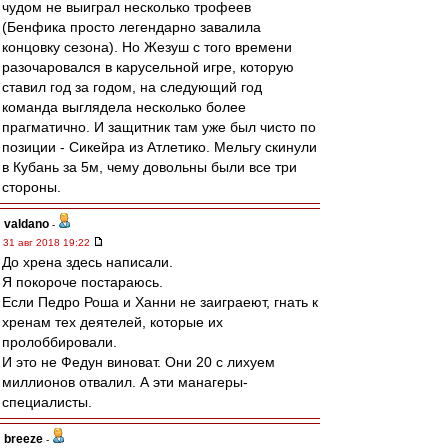
чудом не выиграл несколько трофеев
(Бенфика просто легендарно завалила
концовку сезона). Но Жезуш с того времени
разочаровался в карусельной игре, которую
ставил год за годом, на следующий год
команда выглядела несколько более
прагматично. И защитник там уже был чисто по
позиции - Сикейра из Атлетико. Мельгу скинули
в Кубань за 5м, чему довольны были все три
стороны.
valdano
-
31 авг 2018 19:22
До хрена здесь написали.
Я покороче постараюсь.
Если Педро Роша и Ханни не заиграеют, гнать к
хренам тех деятелей, которые их
пролоббировали.
И это не Федун виноват. Они 20 с лихуем
миллионов отвалил. А эти манагеры-
специалисты.
breeze
-