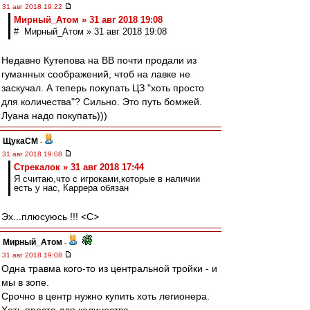
31 авг 2018 19:22
Мирный_Атом » 31 авг 2018 19:08
# Мирный_Атом » 31 авг 2018 19:08
Недавно Кутепова на ВВ почти продали из
гуманных соображений, чтоб на лавке не
заскучал. А теперь покупать ЦЗ "хоть просто
для количества"? Сильно. Это путь бомжей.
Луана надо покупать)))
ЩукаСМ
-
31 авг 2018 19:08
Стрекалок » 31 авг 2018 17:44
Я считаю,что с игроками,которые в наличии
есть у нас, Каррера обязан
Эх...плюсуюсь !!! <C>
Мирный_Атом
-
31 авг 2018 19:08
Одна травма кого-то из центральной тройки - и
мы в зопе.
Срочно в центр нужно купить хоть легионера.