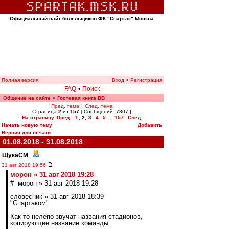
Официальный сайт болельщиков ФК "Спартак" Москва
Полная версия
Вход
•
Регистрация
FAQ
•
Поиск
Общение на сайте
Гостевая книга ВВ
»
Пред. тема
|
След. тема
Страница
2
из
157
[ Сообщений: 7807 ]
На страницу
Пред.
1
,
2
,
3
,
4
,
5
...
157
След.
Начать новую тему
Добавить
Версия для печати
01.08.2018 - 31.08.2018
ЩукаСМ
-
31 авг 2018 19:56
морон » 31 авг 2018 19:28
# морон » 31 авг 2018 19:28
словесник » 31 авг 2018 18:39
"Спартаком"
Как то нелепо звучат названия стадионов,
копирующие название команды