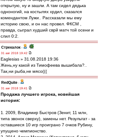
открытую, ну и зашли. А там сидел дядька
одноногий, на костылях хрдил, сказался
комендантом Лужи.. Рассказали мы ему
историю свою, и он нас провел. ФКСМ ,
правда, сыграл худший сврй матч той осени и
слил 0:2.
Стрекалок
-
31 авг 2018 19:42
Eaglesias » 31.08.2018 19:36
Жень,ну какой из Тимофеева вышибала?..
Так,ни рыба,не мясо(((
RedQuite
-
31 авг 2018 19:41
Продажа лучшего игрока, новейшая
история:
1. 2009, Владимир Быстров (Зенит, 11 млн,
типа звонок сверху), замены нет. Результат - за
оставшиеся 10 игр проиграно 7 очков Рубину,
упущено чемпионство.