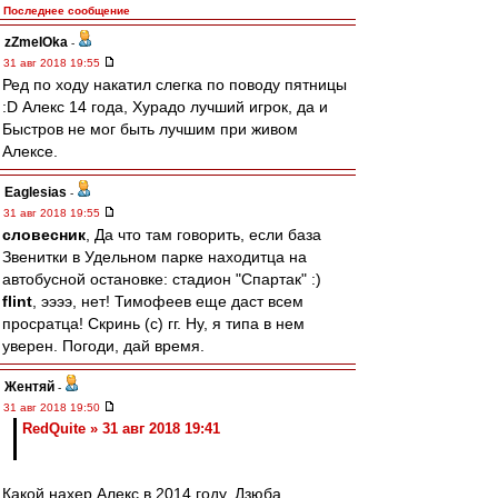
Последнее сообщение
zZmeIOka
-
31 авг 2018 19:55
Ред по ходу накатил слегка по поводу пятницы
:D Алекс 14 года, Хурадо лучший игрок, да и
Быстров не мог быть лучшим при живом
Алексе.
Eaglesias
-
31 авг 2018 19:55
словесник
, Да что там говорить, если база
Звенитки в Удельном парке находитца на
автобусной остановке: стадион "Спартак" :)
flint
, ээээ, нет! Тимофеев еще даст всем
просратца! Скринь (с) гг. Ну, я типа в нем
уверен. Погоди, дай время.
Жентяй
-
31 авг 2018 19:50
RedQuite » 31 авг 2018 19:41
Какой нахер Алекс в 2014 году, Дзюба