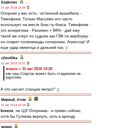
Eaglesias
-
31 авг 2018 19:36
Опорник у вас есть - истинный вышибала -
Тимофеев. Только Массимо его часто
использует на месте бокс-ту-бокса. Тимофеев -
это конкретика - Рахимич + 88% - дай ему
такой же откуп по судьям как ГВК по верблуму -
он сожрет полкоманды соперника. Агрессор! И
еще удар имеетца и дальний пас :)
zZmeIOka
-
31 авг 2018 19:31
морон » 31 авг 2018 19:28
как наш Спартак может быть стадионом не
вдупляю
А что насчет станции метро? ;)
Мирный_Атом
-
31 авг 2018 19:29
breeze
, не ЦЗ! Опорника - и прямо сейчас,
хотя бы Гулиева вернуть, хоть в аренду.
морон
-