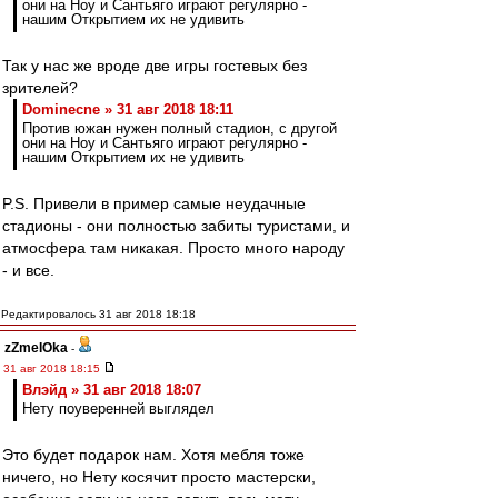
они на Ноу и Сантьяго играют регулярно -
нашим Открытием их не удивить
Так у нас же вроде две игры гостевых без
зрителей?
Dominecne » 31 авг 2018 18:11
Против южан нужен полный стадион, с другой
они на Ноу и Сантьяго играют регулярно -
нашим Открытием их не удивить
P.S. Привели в пример самые неудачные
стадионы - они полностью забиты туристами, и
атмосфера там никакая. Просто много народу
- и все.
Редактировалось 31 авг 2018 18:18
zZmeIOka
-
31 авг 2018 18:15
Влэйд » 31 авг 2018 18:07
Нету поуверенней выглядел
Это будет подарок нам. Хотя мебля тоже
ничего, но Нету косячит просто мастерски,