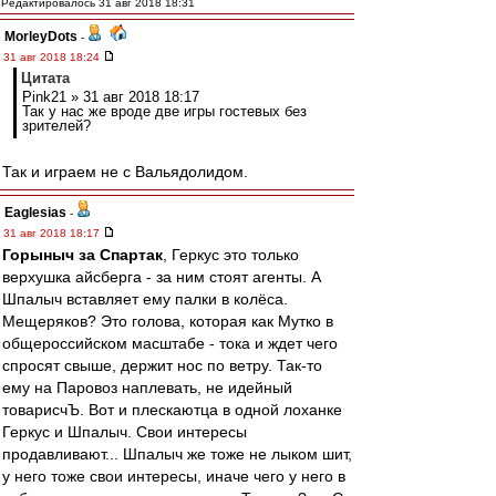
Редактировалось 31 авг 2018 18:31
MorleyDots
-
31 авг 2018 18:24
Цитата
Pink21 » 31 авг 2018 18:17
Так у нас же вроде две игры гостевых без
зрителей?
Так и играем не с Вальядолидом.
Eaglesias
-
31 авг 2018 18:17
Горыныч за Спартак
, Геркус это только
верхушка айсберга - за ним стоят агенты. А
Шпалыч вставляет ему палки в колёса.
Мещеряков? Это голова, которая как Мутко в
общероссийском масштабе - тока и ждет чего
спросят свыше, держит нос по ветру. Так-то
ему на Паровоз наплевать, не идейный
товарисчЪ. Вот и плескаютца в одной лоханке
Геркус и Шпалыч. Свои интересы
продавливают... Шпалыч же тоже не лыком шит,
у него тоже свои интересы, иначе чего у него в