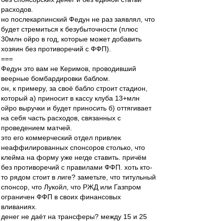
расходов.
но послекарпинский Федун не раз заявлял, что
будет стремиться к безубыточности (плюс
30млн ойро в год, которые может добавить
хозяин без противоречий с ФФП).
===
Федун это вам не Керимов, проводивший
веерные бомбардировки баблом.
он, к примеру, за своё бабло строит стадион,
который а) приносит в кассу клуба 13+млн
ойро выручки и будет приносить б) оттягивает
на себя часть расходов, связанных с
проведением матчей.
это его коммерческий отдел привлек
неаффилированных спонсоров столько, что
клейма на форму уже негде ставить. причём
без противоречий с правилами ФФП. хоть кто-
то рядом стоит в лиге? заметьте, что титульный
спонсор, что Лукойл, что РЖД или Газпром
ограничен ФФП в своих финансовых
вливаниях.
денег не даёт на трансферы? между 15 и 25