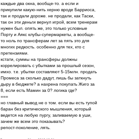
каждые два окна, вообще-то. а если и
прикупили какую-нить херню вроде Барриоса,
так и продали дороже. не продали, как Таски,
так он эти деньги вернул игрой, всем тренерам
нужен был. опять же, это только условные
Порту и Аякс клубы-супермаркеты, а вообще-
то ноль по трансферам лет за пять это для
многих редкость. особенно для тех, кто с
претензиями.
кстати, суммы на трансферы должны
коррелировать с убытками за прошлый сезон,
имхо. т.е. убытки составляют 5-15млн. продать
Промеса за сколько дадут, лишь бы заткнуть
дыру в бюджете? а нахрена покупать Жиго за
8, если есть Мамин за 0? логика где?
===
но главный вывод не о том. если вы есть тупой
баран без критического мышления, который
ведется на любую пургу, заливаемую в уши,
зачем же всем это показывать?
репост-поколение, лять.