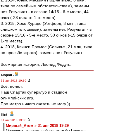
2. 2014, Алекс Мескини (Коринтианс, 6 млн,
типа по семейным обстоятельствам), замены
нет. Результат - в сезоне 14/15 - 6-е место, 44
очка (-23 очка от 1-го места).
3. 2015, Хосе Хурадо (Уотфорд, 8 млн, типа
слишком плюшевый), замены нет. Результат - в
сезоне 15/16 - 5-е место, 50 очков (-15 очков от
1-го места).
4. 2018, Квинси Промес (Севилья, 21 млн, типа
по просьбе игрока), замены нет. Результат...
Всемирная история, Леонид Федун...
морон
-
31 авг 2018 19:39
Всё, понял.
Наш Спартак суперклуб и стадион
олимпийских игр.
Про метро ничего сказать не могу ))
flint
-
31 авг 2018 19:38
Мирный_Атом » 31 авг 2018 19:29
Опорника - и прямо сейчас, хотя бы Гулиева