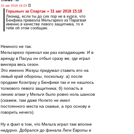
chelas
-
31 авг 2018 19:23
Горыныч за Спартак » 31 авг 2018 15:18
Леонид, если ты до сих пор не в курсе, что
Бенфика привезла Мельгарехо из Парагвая
именно в качестве левого защитника, то я
тебе об этом сообщаю.
Немного не так.
Мельгарехо приехал как раз нападающим. И в
аренду в Пасуш он отбыл сразу же, где играл
вингера весь сезон.
Это именно Жезуш придумал ставить его на
левый край обороны, поскольку: а) после
продажи Коэнтрау у Бенфики так и не нашлось
толкового левого защитника; б) попасть в
линию атаки у Мельги было ровно ноль шансов
(скажем, там даже Нолито не имел
постоянного места на скамье, а про основу и
говорить нечего).
Ну и факт в том, что Мельга играл там вполне
недурно. Добрался до финала Лиги Европы и