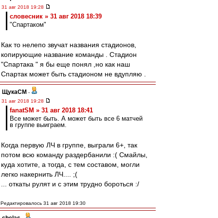
31 авг 2018 19:28
словесник » 31 авг 2018 18:39
"Спартаком"
Как то нелепо звучат названия стадионов,
копирующие название команды . Стадион
"Спартака " я бы еще понял ,но как наш
Спартак может быть стадионом не вдупляю .
ЩукаСМ
-
31 авг 2018 19:28
fanatSM » 31 авг 2018 18:41
Все может быть. А может быть все 6 матчей
в группе выиграем.
Когда первую ЛЧ в группе, выграли 6+, так
потом всю команду раздербанили :( Смайлы,
куда хотите, а тогда, с тем составом, могли
легко накернить ЛЧ.... ;(
... откаты рулят и с этим трудно бороться :/
Редактировалось 31 авг 2018 19:30