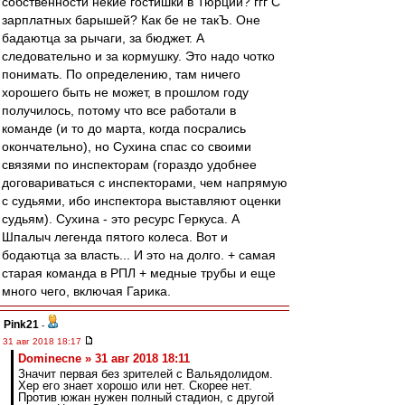
собственности некие гостишки в Тюрции? ггг С
зарплатных барышей? Как бе не такЪ. Оне
бадаютца за рычаги, за бюджет. А
следовательно и за кормушку. Это надо чотко
понимать. По определению, там ничего
хорошего быть не может, в прошлом году
получилось, потому что все работали в
команде (и то до марта, когда посрались
окончательно), но Сухина спас со своими
связями по инспекторам (гораздо удобнее
договариваться с инспекторами, чем напрямую
с судьями, ибо инспектора выставляют оценки
судьям). Сухина - это ресурс Геркуса. А
Шпалыч легенда пятого колеса. Вот и
бодаютца за власть... И это на долго. + самая
старая команда в РПЛ + медные трубы и еще
много чего, включая Гарика.
Pink21
-
31 авг 2018 18:17
Dominecne » 31 авг 2018 18:11
Значит первая без зрителей с Вальядолидом.
Хер его знает хорошо или нет. Скорее нет.
Против южан нужен полный стадион, с другой