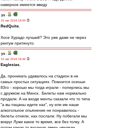
наверное имеется ввиду
ys
-
31 авг 2018 19:50
RedQuite
,
Хосе Хурадо лучший? Это уже даже не через
ректум притянуто.
ys
-
31 авг 2018 19:46
Eaglesias
,
Да, проникать удавалось на стадион в не
самых простых ситуациях. Помнится осенью
83го - хорошо мы тогда играли - поперлись мы
с дружком на Минск.. Билеты нам нормально
продали. А на входе менты сказали что то типа
"а вы пацаны идите нах", ну или им наше
алкогольное опьянение не понравилось -
билеты отняли, нах послали. Ну побегали мы
вокруг Лужи какое то время, все без толку. А
потом какую то входную дверь увидели