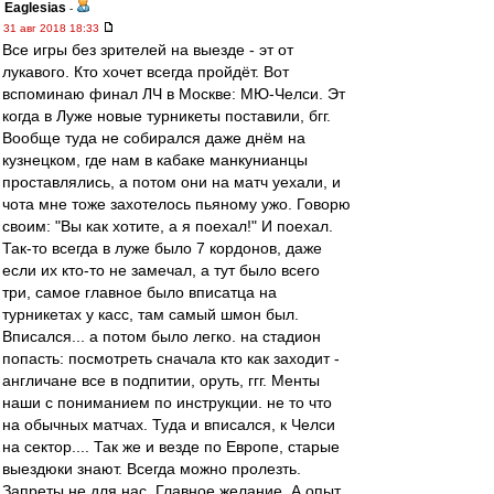
Eaglesias
-
31 авг 2018 18:33
Все игры без зрителей на выезде - эт от
лукавого. Кто хочет всегда пройдёт. Вот
вспоминаю финал ЛЧ в Москве: МЮ-Челси. Эт
когда в Луже новые турникеты поставили, бгг.
Вообще туда не собирался даже днём на
кузнецком, где нам в кабаке манкунианцы
проставлялись, а потом они на матч уехали, и
чота мне тоже захотелось пьяному ужо. Говорю
своим: "Вы как хотите, а я поехал!" И поехал.
Так-то всегда в луже было 7 кордонов, даже
если их кто-то не замечал, а тут было всего
три, самое главное было вписатца на
турникетах у касс, там самый шмон был.
Вписался... а потом было легко. на стадион
попасть: посмотреть сначала кто как заходит -
англичане все в подпитии, оруть, ггг. Менты
наши с пониманием по инструкции. не то что
на обычных матчах. Туда и вписался, к Челси
на сектор.... Так же и везде по Европе, старые
выездюки знают. Всегда можно пролезть.
Запреты не для нас. Главное желание. А опыт