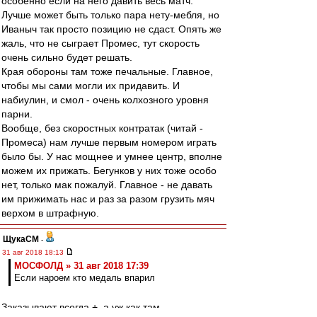
особенно если на него давить весь матч.
Лучше может быть только пара нету-мебля, но
Иваныч так просто позицию не сдаст. Опять же
жаль, что не сыграет Промес, тут скорость
очень сильно будет решать.
Края обороны там тоже печальные. Главное,
чтобы мы сами могли их придавить. И
набиулин, и смол - очень колхозного уровня
парни.
Вообще, без скоростных контратак (читай -
Промеса) нам лучше первым номером играть
было бы. У нас мощнее и умнее центр, вполне
можем их прижать. Бегунков у них тоже особо
нет, только мак пожалуй. Главное - не давать
им прижимать нас и раз за разом грузить мяч
верхом в штрафную.
ЩукаСМ
-
31 авг 2018 18:13
МОСФОЛД » 31 авг 2018 17:39
Если нароем кто медаль впарил
Заказывают всегда +, а уж как там