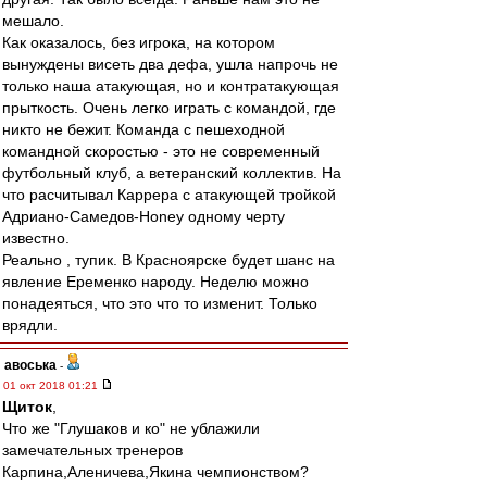
мешало.
Как оказалось, без игрока, на котором
вынуждены висеть два дефа, ушла напрочь не
только наша атакующая, но и контратакующая
прыткость. Очень легко играть с командой, где
никто не бежит. Команда с пешеходной
командной скоростью - это не современный
футбольный клуб, а ветеранский коллектив. На
что расчитывал Каррера с атакующей тройкой
Адриано-Самедов-Honey одному черту
известно.
Реально , тупик. В Красноярске будет шанс на
явление Еременко народу. Неделю можно
понадеяться, что это что то изменит. Только
врядли.
авоська
-
01 окт 2018 01:21
Щиток
,
Что же "Глушаков и ко" не ублажили
замечательных тренеров
Карпина,Аленичева,Якина чемпионством?