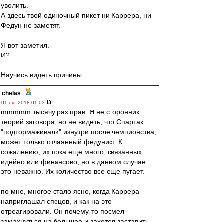
уволить.
А здесь твой одиночный пикет ни Каррера, ни
Федун не заметят.
Я вот заметил.
И?
Научись видеть причины.
chelas
-
01 окт 2018 01:03
mmmmm тысячу раз прав. Я не сторонник
теорий заговора, но не видеть, что Спартак
"подтормаживали" изнутри после чемпионства,
может только отчаянный федунист. К
сожалению, их пока еще много, связанных
идейно или финансово, но в данном случае
это неважно. Их количество все еще пугает.
по мне, многое стало ясно, когда Каррера
наприглашал спецов, и как на это
отреагировали. Он почему-то посмел
замахнуться на большее и захотел заставить