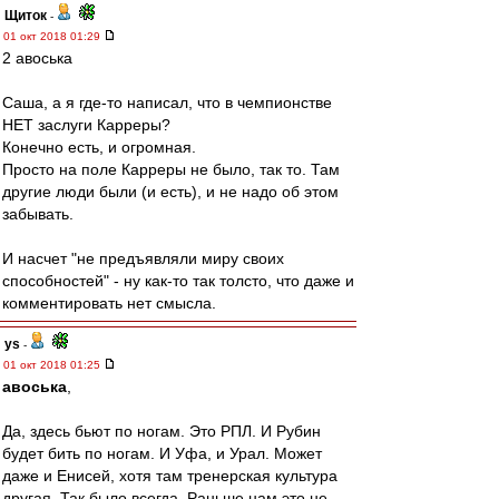
Щиток
-
01 окт 2018 01:29
2 авоська
Саша, а я где-то написал, что в чемпионстве
НЕТ заслуги Карреры?
Конечно есть, и огромная.
Просто на поле Карреры не было, так то. Там
другие люди были (и есть), и не надо об этом
забывать.
И насчет "не предъявляли миру своих
способностей" - ну как-то так толсто, что даже и
комментировать нет смысла.
ys
-
01 окт 2018 01:25
авоська
,
Да, здесь бьют по ногам. Это РПЛ. И Рубин
будет бить по ногам. И Уфа, и Урал. Может
даже и Енисей, хотя там тренерская культура
другая. Так было всегда. Раньше нам это не