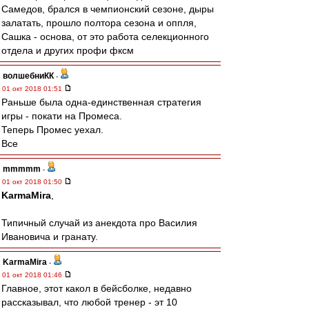
Самедов, брался в чемпионский сезоне, дыры
залатать, прошло полтора сезона и оппля,
Сашка - основа, от это работа селекционного
отдела и других профи фксм
волшебниКК
-
01 окт 2018 01:51
Раньше была одна-единственная стратегия
игры - покати на Промеса.
Теперь Промес уехал.
Все
mmmmm
-
01 окт 2018 01:50
KarmaMira
,
Типичный случай из анекдота про Василия
Ивановича и гранату.
KarmaMira
-
01 окт 2018 01:46
Главное, этот какол в бейсболке, недавно
рассказывал, что любой тренер - эт 10