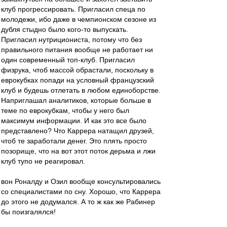
клуб прогрессировать. Пригласил спеца по
молодежи, ибо даже в чемпионском сезоне из
дубля стыдно было кого-то выпускать.
Пригласил нутрициониста, потому что без
правильного питания вообще не работает ни
один современный топ-клуб. Пригласил
физрука, чтоб массой обрастали, поскольку в
еврокубках попади на условный французский
клуб и будешь отлетать в любом единоборстве.
Наприглашал аналитиков, которые больше в
теме по еврокубкам, чтобы у него был
максимум информации. И как это все было
представлено? Что Каррера натащил друзей,
чтоб те заработали денег. Это плять просто
позорище, что на вот этот поток дерьма и лжи
клуб тупо не реагировал.
вон Роналду и Озил вообще консультировались
со специалистами по сну. Хорошо, что Каррера
до этого не додумался. А то ж как же Рабинер
бы поизгалялся!