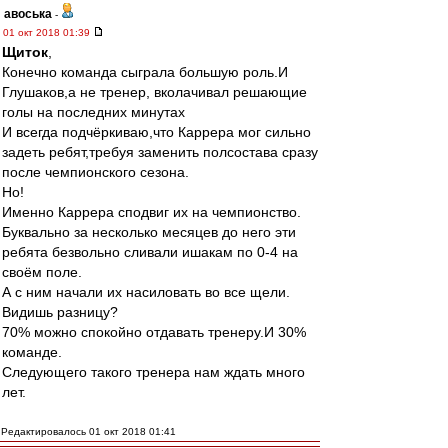
авоська
-
01 окт 2018 01:39
Щиток
,
Конечно команда сыграла большую роль.И
Глушаков,а не тренер, вколачивал решающие
голы на последних минутах
И всегда подчёркиваю,что Каррера мог сильно
задеть ребят,требуя заменить полсостава сразу
после чемпионского сезона.
Но!
Именно Каррера сподвиг их на чемпионство.
Буквально за несколько месяцев до него эти
ребята безвольно сливали ишакам по 0-4 на
своём поле.
А с ним начали их насиловать во все щели.
Видишь разницу?
70% можно спокойно отдавать тренеру.И 30%
команде.
Следующего такого тренера нам ждать много
лет.
Редактировалось 01 окт 2018 01:41