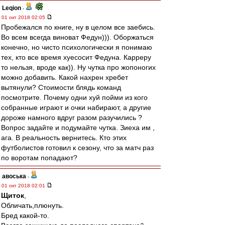
Leqion
-
01 окт 2018 02:05
Пробежался по книге, ну в целом все заебись.
Во всем всегда виноват Федун))). Оборжаться
конечно, но чисто психологически я понимаю
тех, кто все время хуесосит Федуна. Карреру
то нельзя, вроде как)). Ну чутка про жопоногих
можно добавить. Какой нахрен хребет
вытянули? Стоимости блядь команд
посмотрите. Почему одни хуй пойми из кого
собранные играют и очки набирают, а другие
дороже намного вдруг разом разучились ?
Вопрос задайте и подумайте чутка. Зиеха им ,
ага. В реальность вернитесь. Кто этих
футболистов готовил к сезону, что за матч раз
по воротам попадают?
авоська
-
01 окт 2018 02:01
Щиток
,
Обличать,плюнуть.
Бред какой-то.