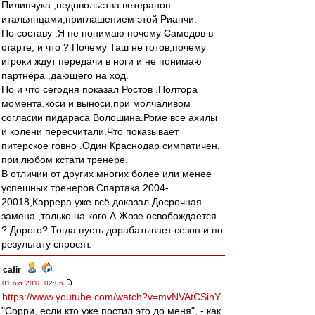
Пилипчука ,недовольства ветеранов
итальянцами,приглашением этой Рианчи.
По составу .Я не понимаю почему Самедов в
старте, и что ? Почему Таш не готов,почему
игроки ждут передачи в ноги и не понимаю
партнёра ,дающего на ход.
Но и что сегодня показал Ростов .Полтора
момента,коси и выноси,при молчаливом
согласии пидараса Волошина.Роме все ахилы
и колени пересчитали.Что показывает
питерское говно .Один Краснодар симпатичен,
при любом кстати тренере.
В отличии от других многих более или менее
успешных тренеров Спартака 2004-
20018,Каррера уже всё доказал.Досрочная
замена ,только на кого.А Жозе освобождается
? Дорого? Тогда пусть дорабатывает сезон и по
результату спросят.
cafir
-
01 окт 2018 02:06
https://www.youtube.com/watch?v=mvNVAtCSihY
"Сорри, если кто уже постил это до меня", - как