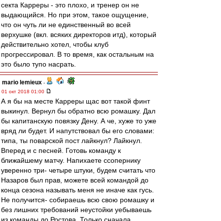
секта Карреры - это плохо, и тренер он не
выдающийся. Но при этом, такое ощущение,
что он чуть ли не единственный во всей
верхушке (вкл. всяких директоров итд), который
действительно хотел, чтобы клуб
прогрессировал. В то время, как остальным на
это было тупо насрать.
mario lemieux
-
01 окт 2018 01:00
А я бы на месте Карреры щас вот такой финт
выкинул. Вернул бы обратно всю ромашку. Дал
бы капитанскую повязку Дену. А че, хуже то уже
вряд ли будет. И напутствовал бы его словами:
типа, ты поварской пост лайкнул? Лайкнул.
Вперед и с песней. Готовь команду к
ближайшему матчу. Напихаете ссопернику
уверенно три- четыре штуки, будем считать что
Назаров был прав, можете всей командой до
конца сезона называть меня не иначе как гусь.
Не получится- собираешь всю свою ромашку и
без лишних требований неустойки уебываешь
из команды до Ростова. Только сначала