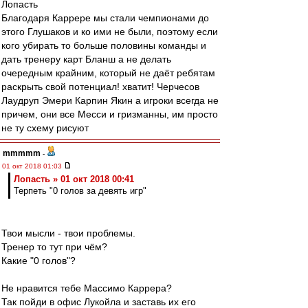
Лопасть
Благодаря Каррере мы стали чемпионами до
этого Глушаков и ко ими не были, поэтому если
кого убирать то больше половины команды и
дать тренеру карт Бланш а не делать
очередным крайним, который не даёт ребятам
раскрыть свой потенциал! хватит! Черчесов
Лаудруп Эмери Карпин Якин а игроки всегда не
причем, они все Месси и гризманны, им просто
не ту схему рисуют
mmmmm
-
01 окт 2018 01:03
Лопасть » 01 окт 2018 00:41
Терпеть "0 голов за девять игр"
Твои мысли - твои проблемы.
Тренер то тут при чём?
Какие "0 голов"?
Не нравится тебе Массимо Каррера?
Так пойди в офис Лукойла и заставь их его