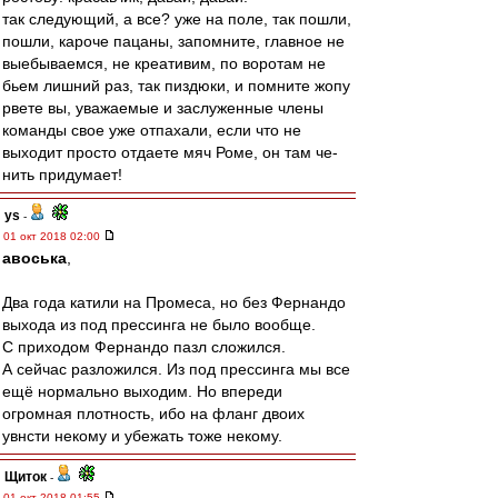
так следующий, а все? уже на поле, так пошли,
пошли, кароче пацаны, запомните, главное не
выебываемся, не креативим, по воротам не
бьем лишний раз, так пиздюки, и помните жопу
рвете вы, уважаемые и заслуженные члены
команды свое уже отпахали, если что не
выходит просто отдаете мяч Роме, он там че-
нить придумает!
ys
-
01 окт 2018 02:00
авоська
,
Два года катили на Промеса, но без Фернандо
выхода из под прессинга не было вообще.
С приходом Фернандо пазл сложился.
А сейчас разложился. Из под прессинга мы все
ещё нормально выходим. Но впереди
огромная плотность, ибо на фланг двоих
увнсти некому и убежать тоже некому.
Щиток
-
01 окт 2018 01:55