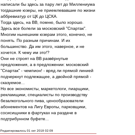
написали бы здесь за пару лет до Миллениума
тогдашние юзеры, не приемлевавшие по жизни
аббревиатур от ЦК до ЦСКА.
Тогда здесь, на ВВ, помню, было хорошо.
Здесь все болели за московский "Спартак".
Многим нынешним юзерам этого, конечно, не
понять. По разным причинам. И их
большинство. Да им этого, наверное, и не
хочется. К чему им это!?
Они не строят на ВВ развёрнутые
предложения, а в предложении: московский
"Спартак" - чемпион! - вряд ли прямой линией
подчеркнут подлежащее, а двойной прямой -
сказуемое...
Но все экономисты, маркетологи, пиарщики,
рекламщики, специалисты по производству
безалкогольного пива, ценообразователи
абонементов на Лигу Европы, парковщики,
сосисищники в фартуках на раздаче в
подтрибунном буфете...
Редактировалось 01 окт 2018 02:09