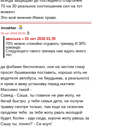
Всегда защищаю до последнего спартачей.
70 на 30 реальное соотношение сил на тот
момент.
Это моё мнение.Имею право.
kvzakhar
-
01 окт 2018 02:01
авоська » 01 окт 2018 01:39
70% можно спокойно отдавать тренеру.И 30%
команде.
Следующего такого тренера нам ждать много
лет.
да фобами бесполезно, они на чистом глазу
просят бушманова поставить, хорошо хоть не
водителя автобуса, не бердыева, а реального)
я прям и вижу установку перед матчем:
Массимо такой -
Самед - Саша, ты главное не рви жопу, не
бегай быстро, у тебя семья дети, не получи
травму смотри только, там еще на сезончик
продлим тебя. за тебя жопу рвать молодой
будет, Колян - иди сюда, короче жопу рвешь за
Сашу ты, понял? - Си коуч!