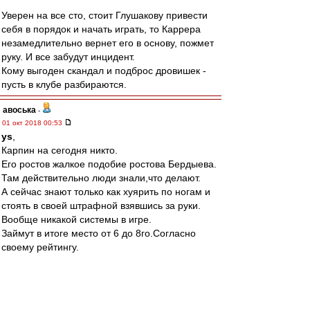
Уверен на все сто, стоит Глушакову привести
себя в порядок и начать играть, то Каррера
незамедлительно вернет его в основу, пожмет
руку. И все забудут инцидент.
Кому выгоден скандал и подброс дровишек -
пусть в клубе разбираются.
авоська
-
01 окт 2018 00:53
ys
,
Карпин на сегодня никто.
Его ростов жалкое подобие ростова Бердыева.
Там действительно люди знали,что делают.
А сейчас знают только как хуярить по ногам и
стоять в своей штрафной взявшись за руки.
Вообще никакой системы в игре.
Займут в итоге место от 6 до 8го.Согласно
своему рейтингу.
лопасть
Ты вот раньше тут не писал.И правильно
делал!