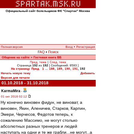
Официальный сайт болельщиков ФК "Спартак" Москва
Полная версия
Вход
•
Регистрация
FAQ
•
Поиск
Общение на сайте
Гостевая книга ВВ
»
Пред. тема
|
След. тема
Страница
192
из
192
[ Сообщений: 9593 ]
На страницу
Пред.
1
...
188
,
189
,
190
,
191
,
192
Начать новую тему
Добавить
Версия для печати
01.10.2018 - 31.10.2018
KarmaMira
-
01 окт 2018 02:12
Ну конечно виновен фидун, не виноват, а
виновен, Якин, Аленичев, Старков, Карпин,
Эмери, Черчесов, Федотов теперь, к
сожалению Массимо, не могут столько
абсолютных разных тренеров и людей
наступать на одни и те же грабли...не могут...а