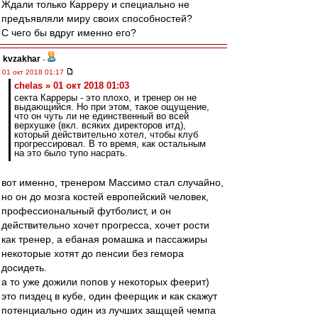
Ждали только Карреру и специально не
предъявляли миру своих способностей?
С чего бы вдруг именно его?
kvzakhar
-
01 окт 2018 01:17
chelas » 01 окт 2018 01:03
секта Карреры - это плохо, и тренер он не
выдающийся. Но при этом, такое ощущение,
что он чуть ли не единственный во всей
верхушке (вкл. всяких директоров итд),
который действительно хотел, чтобы клуб
прогрессировал. В то время, как остальным
на это было тупо насрать.
вот именно, тренером Массимо стал случайно,
но он до мозга костей европейский человек,
профессиональный футболист, и он
действительно хочет прогресса, хочет рости
как тренер, а ебаная ромашка и пассажиры
некоторые хотят до пенсии без гемора
досидеть.
а то уже дожили попов у некоторых феерит)
это пиздец в кубе, один феерщик и как скажут
потенциально один из лучших защщей чемпа