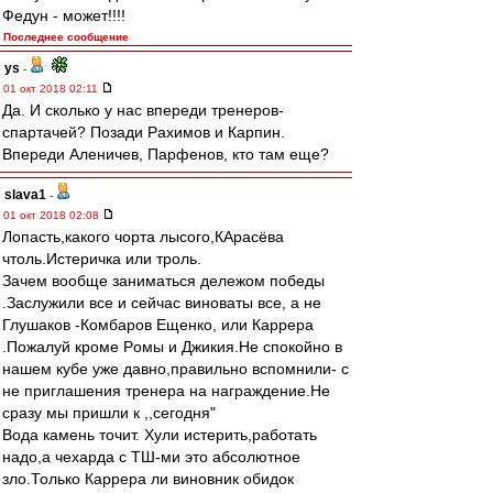
Федун - может!!!!
Последнее сообщение
ys
-
01 окт 2018 02:11
Да. И сколько у нас впереди тренеров-
спартачей? Позади Рахимов и Карпин.
Впереди Аленичев, Парфенов, кто там еще?
slava1
-
01 окт 2018 02:08
Лопасть,какого чорта лысого,КАрасёва
чтоль.Истеричка или троль.
Зачем вообще заниматься дележом победы
.Заслужили все и сейчас виноваты все, а не
Глушаков -Комбаров Ещенко, или Каррера
.Пожалуй кроме Рoмы и Джикия.Не спокойно в
нашем кубе уже давно,правильно вспомнили- с
не приглашения тренера на награждение.Не
сразу мы пришли к ,,сегодня"
Вода камень точит. Хули истерить,работать
надо,а чехарда с ТШ-ми это абсолютное
зло.Только Каррера ли виновник обидок