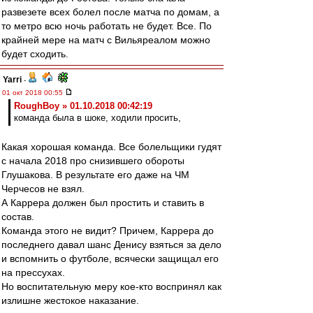
развезете всех болел после матча по домам, а
то метро всю ночь работать не будет. Все. По
крайней мере на матч с Вильяреалом можно
будет сходить.
Yarri
-
01 окт 2018 00:55
RoughBoy » 01.10.2018 00:42:19
команда была в шоке, ходили просить,
Какая хорошая команда. Все болельщики гудят
с начала 2018 про снизившего обороты
Глушакова. В результате его даже на ЧМ
Черчесов не взял.
А Каррера должен был простить и ставить в
состав.
Команда этого не видит? Причем, Каррера до
последнего давал шанс Денису взяться за дело
и вспомнить о футболе, всячески защищал его
на прессухах.
Но воспитательную меру кое-кто воспринял как
излишне жестокое наказание.