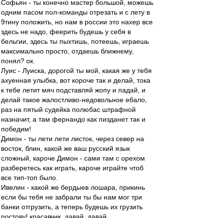
Софьян - ты конечно мастер большой, можешь
одним пасом пол-команды отрезать и с лету в
9тину положить, но нам в россии это нахер все
здесь не надо, феерить будешь у себя в
бельгии, здесь ты пыхтишь, потеешь, играешь
максимально просто, отдаешь ближнему,
понял? ок.
Луис - Луиска, дорогой ты мой, какая же у тебя
ахуенная улыбка, вот короче так и делай, тока
к тебе летит мяч подставляй жопу и падай, и
делай такое жалостливо-недовольное ебало,
раз на пятый судейка полюбас штрафной
назначит, а там фернандо как пизданет так и
победим!
Димон - ты лети лети листок, через север на
восток, блин, какой же ваш русский язык
сложный, кароче Димон - сами там с орехом
разберетесь как играть, кароче играйте чтоб
все тип-топ было.
Ивелин - какой же бердыев лошара, прикинь
если бы тебя не забрали ты бы нам мог три
банки отгрузить, а теперь будешь их грузить
ростову! красавчик, давай, давай.