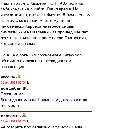
Факт в том, что Каррера ПО ПРАВУ получил
себе кредит на ошибки. Купил время. Но
часики тикают, и тикают быстро. Я лично слежу
за этим с сожалением, потому что по-
человечески Каррера наверное самый
симпатичный наш главный за прошедшие лет
десять-то точно, наверное после Григорьича,
хоть они и разные.
Но еще с большим сожалением читаю хор
обличителей ввэшных, всевидящих и
всезнающих.
авоська
-
01 окт 2018 01:54
волшебниКК
,
Опять мимо.
Два года катили на Промеса и докатывали до
5го места.
KarmaMira
-
01 окт 2018 01:53
Че говорить про селекцию и тд, если Саша