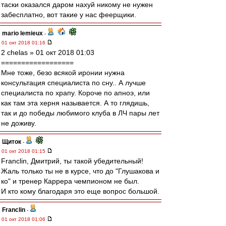
таски оказался даром нахуй никому не нужен
забесплатно, вот такие у нас феерщики.
mario lemieux
-
01 окт 2018 01:16
2 chelas » 01 окт 2018 01:03
==================
Мне тоже, безо всякой иронии нужна
консультация специалиста по сну.. А лучше
специалиста по храпу. Короче по апноэ, или
как там эта херня называется. А то глядишь,
так и до победы любимого клуба в ЛЧ пары лет
не доживу.
Щиток
-
01 окт 2018 01:15
Franclin, Дмитрий, ты такой убедительный!
Жаль только ты не в курсе, что до "Глушакова и
ко" и тренер Каррера чемпионом не был.
И кто кому благодаря это еще вопрос большой.
Franclin
-
01 окт 2018 01:06