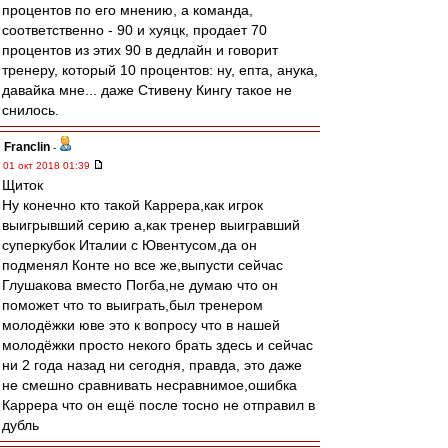
процентов по его мнению, а команда,
соответственно - 90 и хуяцк, продает 70
процентов из этих 90 в дедлайн и говорит
тренеру, который 10 процентов: ну, епта, анука,
давайка мне... даже Стивену Кингу такое не
снилось.
Franclin
-
01 окт 2018 01:39
Щиток
Ну конечно кто такой Каррера,как игрок
выигрывший серию а,как тренер выигравший
суперкубок Италии с Ювентусом,да он
подменял Конте но все же,выпусти сейчас
Глушакова вместо Погба,не думаю что он
поможет что то выиграть,был тренером
молодёжки юве это к вопросу что в нашей
молодёжки просто некого брать здесь и сейчас
ни 2 года назад ни сегодня, правда, это даже
не смешно сравнивать несравнимое,ошибка
Каррера что он ещё после тосно не отправил в
дубль