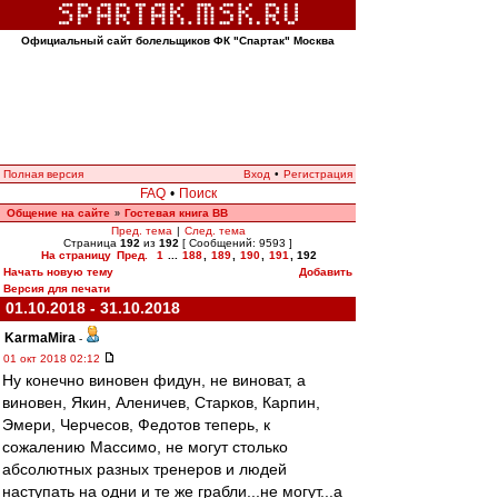
Официальный сайт болельщиков ФК "Спартак" Москва
Полная версия
Вход
•
Регистрация
FAQ
•
Поиск
Общение на сайте
Гостевая книга ВВ
»
Пред. тема
|
След. тема
Страница
192
из
192
[ Сообщений: 9593 ]
На страницу
Пред.
1
...
188
,
189
,
190
,
191
,
192
Начать новую тему
Добавить
Версия для печати
01.10.2018 - 31.10.2018
KarmaMira
-
01 окт 2018 02:12
Ну конечно виновен фидун, не виноват, а
виновен, Якин, Аленичев, Старков, Карпин,
Эмери, Черчесов, Федотов теперь, к
сожалению Массимо, не могут столько
абсолютных разных тренеров и людей
наступать на одни и те же грабли...не могут...а