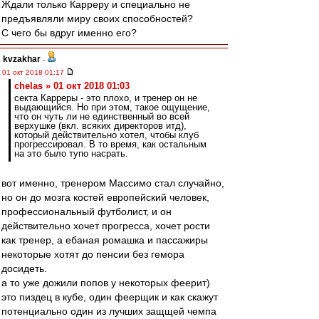
Ждали только Карреру и специально не
предъявляли миру своих способностей?
С чего бы вдруг именно его?
kvzakhar
-
01 окт 2018 01:17
chelas » 01 окт 2018 01:03
секта Карреры - это плохо, и тренер он не
выдающийся. Но при этом, такое ощущение,
что он чуть ли не единственный во всей
верхушке (вкл. всяких директоров итд),
который действительно хотел, чтобы клуб
прогрессировал. В то время, как остальным
на это было тупо насрать.
вот именно, тренером Массимо стал случайно,
но он до мозга костей европейский человек,
профессиональный футболист, и он
действительно хочет прогресса, хочет рости
как тренер, а ебаная ромашка и пассажиры
некоторые хотят до пенсии без гемора
досидеть.
а то уже дожили попов у некоторых феерит)
это пиздец в кубе, один феерщик и как скажут
потенциально один из лучших защщей чемпа