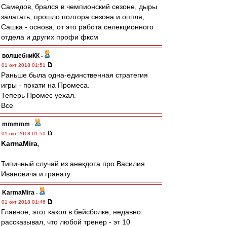
Самедов, брался в чемпионский сезоне, дыры
залатать, прошло полтора сезона и оппля,
Сашка - основа, от это работа селекционного
отдела и других профи фксм
волшебниКК
-
01 окт 2018 01:51
Раньше была одна-единственная стратегия
игры - покати на Промеса.
Теперь Промес уехал.
Все
mmmmm
-
01 окт 2018 01:50
KarmaMira
,
Типичный случай из анекдота про Василия
Ивановича и гранату.
KarmaMira
-
01 окт 2018 01:46
Главное, этот какол в бейсболке, недавно
рассказывал, что любой тренер - эт 10