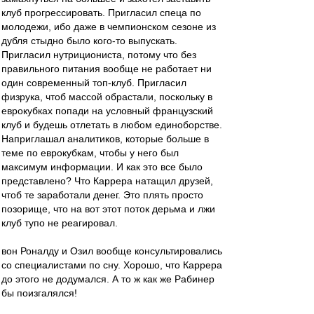
клуб прогрессировать. Пригласил спеца по
молодежи, ибо даже в чемпионском сезоне из
дубля стыдно было кого-то выпускать.
Пригласил нутрициониста, потому что без
правильного питания вообще не работает ни
один современный топ-клуб. Пригласил
физрука, чтоб массой обрастали, поскольку в
еврокубках попади на условный французский
клуб и будешь отлетать в любом единоборстве.
Наприглашал аналитиков, которые больше в
теме по еврокубкам, чтобы у него был
максимум информации. И как это все было
представлено? Что Каррера натащил друзей,
чтоб те заработали денег. Это плять просто
позорище, что на вот этот поток дерьма и лжи
клуб тупо не реагировал.
вон Роналду и Озил вообще консультировались
со специалистами по сну. Хорошо, что Каррера
до этого не додумался. А то ж как же Рабинер
бы поизгалялся!