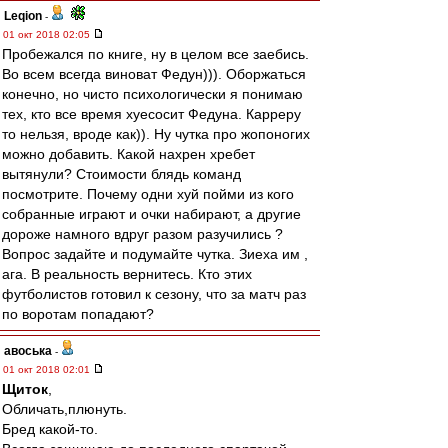
Leqion
-
01 окт 2018 02:05
Пробежался по книге, ну в целом все заебись.
Во всем всегда виноват Федун))). Оборжаться
конечно, но чисто психологически я понимаю
тех, кто все время хуесосит Федуна. Карреру
то нельзя, вроде как)). Ну чутка про жопоногих
можно добавить. Какой нахрен хребет
вытянули? Стоимости блядь команд
посмотрите. Почему одни хуй пойми из кого
собранные играют и очки набирают, а другие
дороже намного вдруг разом разучились ?
Вопрос задайте и подумайте чутка. Зиеха им ,
ага. В реальность вернитесь. Кто этих
футболистов готовил к сезону, что за матч раз
по воротам попадают?
авоська
-
01 окт 2018 02:01
Щиток
,
Обличать,плюнуть.
Бред какой-то.