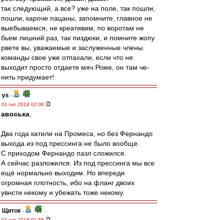
так следующий, а все? уже на поле, так пошли,
пошли, кароче пацаны, запомните, главное не
выебываемся, не креативим, по воротам не
бьем лишний раз, так пиздюки, и помните жопу
рвете вы, уважаемые и заслуженные члены
команды свое уже отпахали, если что не
выходит просто отдаете мяч Роме, он там че-
нить придумает!
ys
-
01 окт 2018 02:00
авоська
,
Два года катили на Промеса, но без Фернандо
выхода из под прессинга не было вообще.
С приходом Фернандо пазл сложился.
А сейчас разложился. Из под прессинга мы все
ещё нормально выходим. Но впереди
огромная плотность, ибо на фланг двоих
увнсти некому и убежать тоже некому.
Щиток
-
01 окт 2018 01:55