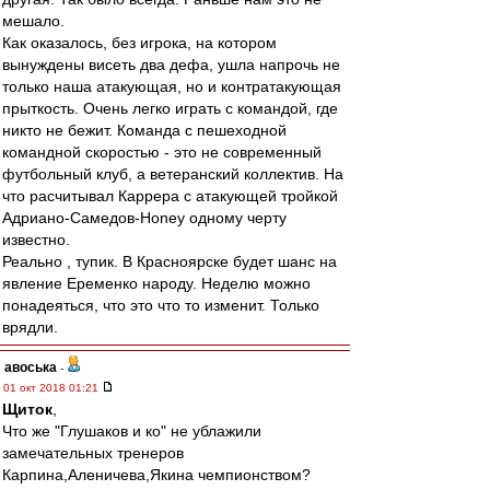
мешало.
Как оказалось, без игрока, на котором
вынуждены висеть два дефа, ушла напрочь не
только наша атакующая, но и контратакующая
прыткость. Очень легко играть с командой, где
никто не бежит. Команда с пешеходной
командной скоростью - это не современный
футбольный клуб, а ветеранский коллектив. На
что расчитывал Каррера с атакующей тройкой
Адриано-Самедов-Honey одному черту
известно.
Реально , тупик. В Красноярске будет шанс на
явление Еременко народу. Неделю можно
понадеяться, что это что то изменит. Только
врядли.
авоська
-
01 окт 2018 01:21
Щиток
,
Что же "Глушаков и ко" не ублажили
замечательных тренеров
Карпина,Аленичева,Якина чемпионством?