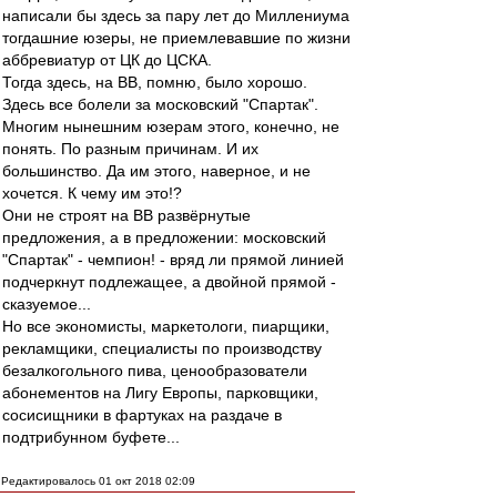
написали бы здесь за пару лет до Миллениума
тогдашние юзеры, не приемлевавшие по жизни
аббревиатур от ЦК до ЦСКА.
Тогда здесь, на ВВ, помню, было хорошо.
Здесь все болели за московский "Спартак".
Многим нынешним юзерам этого, конечно, не
понять. По разным причинам. И их
большинство. Да им этого, наверное, и не
хочется. К чему им это!?
Они не строят на ВВ развёрнутые
предложения, а в предложении: московский
"Спартак" - чемпион! - вряд ли прямой линией
подчеркнут подлежащее, а двойной прямой -
сказуемое...
Но все экономисты, маркетологи, пиарщики,
рекламщики, специалисты по производству
безалкогольного пива, ценообразователи
абонементов на Лигу Европы, парковщики,
сосисищники в фартуках на раздаче в
подтрибунном буфете...
Редактировалось 01 окт 2018 02:09