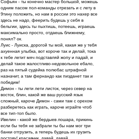
Софьян - ты конечно мастер большой, можешь
одним пасом пол-команды отрезать и с лету в
9тину положить, но нам в россии это нахер все
здесь не надо, феерить будешь у себя в
бельгии, здесь ты пыхтишь, потеешь, играешь
максимально просто, отдаешь ближнему,
понял? ок.
Луис - Луиска, дорогой ты мой, какая же у тебя
ахуенная улыбка, вот короче так и делай, тока
к тебе летит мяч подставляй жопу и падай, и
делай такое жалостливо-недовольное ебало,
раз на пятый судейка полюбас штрафной
назначит, а там фернандо как пизданет так и
победим!
Димон - ты лети лети листок, через север на
восток, блин, какой же ваш русский язык
сложный, кароче Димон - сами там с орехом
разберетесь как играть, кароче играйте чтоб
все тип-топ было.
Ивелин - какой же бердыев лошара, прикинь
если бы тебя не забрали ты бы нам мог три
банки отгрузить, а теперь будешь их грузить
ростову! красавчик, давай, давай.