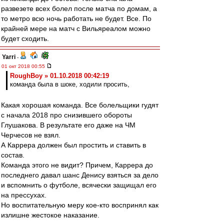
развезете всех болел после матча по домам, а
то метро всю ночь работать не будет. Все. По
крайней мере на матч с Вильяреалом можно
будет сходить.
Yarri
-
01 окт 2018 00:55
RoughBoy » 01.10.2018 00:42:19
команда была в шоке, ходили просить,
Какая хорошая команда. Все болельщики гудят
с начала 2018 про снизившего обороты
Глушакова. В результате его даже на ЧМ
Черчесов не взял.
А Каррера должен был простить и ставить в
состав.
Команда этого не видит? Причем, Каррера до
последнего давал шанс Денису взяться за дело
и вспомнить о футболе, всячески защищал его
на прессухах.
Но воспитательную меру кое-кто воспринял как
излишне жестокое наказание.