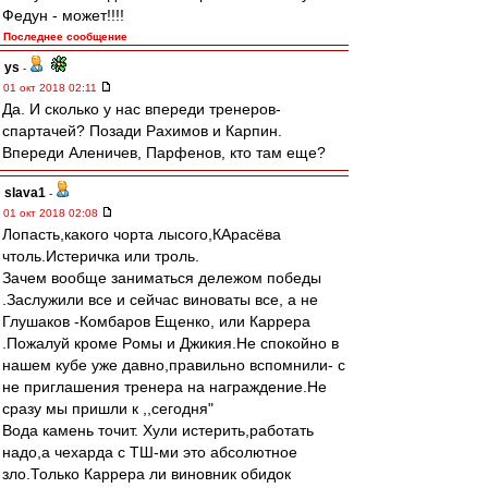
Федун - может!!!!
Последнее сообщение
ys
-
01 окт 2018 02:11
Да. И сколько у нас впереди тренеров-
спартачей? Позади Рахимов и Карпин.
Впереди Аленичев, Парфенов, кто там еще?
slava1
-
01 окт 2018 02:08
Лопасть,какого чорта лысого,КАрасёва
чтоль.Истеричка или троль.
Зачем вообще заниматься дележом победы
.Заслужили все и сейчас виноваты все, а не
Глушаков -Комбаров Ещенко, или Каррера
.Пожалуй кроме Рoмы и Джикия.Не спокойно в
нашем кубе уже давно,правильно вспомнили- с
не приглашения тренера на награждение.Не
сразу мы пришли к ,,сегодня"
Вода камень точит. Хули истерить,работать
надо,а чехарда с ТШ-ми это абсолютное
зло.Только Каррера ли виновник обидок