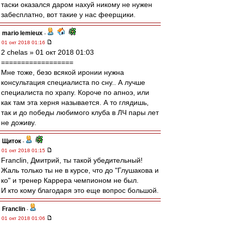
таски оказался даром нахуй никому не нужен
забесплатно, вот такие у нас феерщики.
mario lemieux
-
01 окт 2018 01:16
2 chelas » 01 окт 2018 01:03
==================
Мне тоже, безо всякой иронии нужна
консультация специалиста по сну.. А лучше
специалиста по храпу. Короче по апноэ, или
как там эта херня называется. А то глядишь,
так и до победы любимого клуба в ЛЧ пары лет
не доживу.
Щиток
-
01 окт 2018 01:15
Franclin, Дмитрий, ты такой убедительный!
Жаль только ты не в курсе, что до "Глушакова и
ко" и тренер Каррера чемпионом не был.
И кто кому благодаря это еще вопрос большой.
Franclin
-
01 окт 2018 01:06