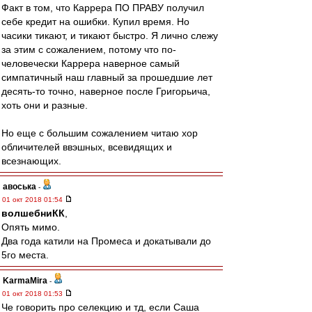
Факт в том, что Каррера ПО ПРАВУ получил
себе кредит на ошибки. Купил время. Но
часики тикают, и тикают быстро. Я лично слежу
за этим с сожалением, потому что по-
человечески Каррера наверное самый
симпатичный наш главный за прошедшие лет
десять-то точно, наверное после Григорьича,
хоть они и разные.
Но еще с большим сожалением читаю хор
обличителей ввэшных, всевидящих и
всезнающих.
авоська
-
01 окт 2018 01:54
волшебниКК
,
Опять мимо.
Два года катили на Промеса и докатывали до
5го места.
KarmaMira
-
01 окт 2018 01:53
Че говорить про селекцию и тд, если Саша