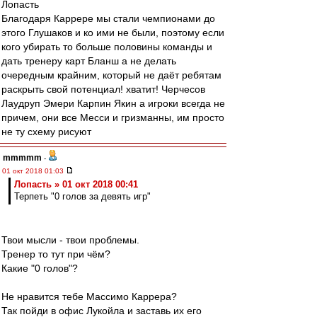
Лопасть
Благодаря Каррере мы стали чемпионами до
этого Глушаков и ко ими не были, поэтому если
кого убирать то больше половины команды и
дать тренеру карт Бланш а не делать
очередным крайним, который не даёт ребятам
раскрыть свой потенциал! хватит! Черчесов
Лаудруп Эмери Карпин Якин а игроки всегда не
причем, они все Месси и гризманны, им просто
не ту схему рисуют
mmmmm
-
01 окт 2018 01:03
Лопасть » 01 окт 2018 00:41
Терпеть "0 голов за девять игр"
Твои мысли - твои проблемы.
Тренер то тут при чём?
Какие "0 голов"?
Не нравится тебе Массимо Каррера?
Так пойди в офис Лукойла и заставь их его