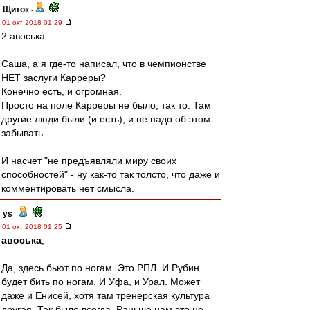
Щиток
-
01 окт 2018 01:29
2 авоська
Саша, а я где-то написал, что в чемпионстве
НЕТ заслуги Карреры?
Конечно есть, и огромная.
Просто на поле Карреры не было, так то. Там
другие люди были (и есть), и не надо об этом
забывать.
И насчет "не предъявляли миру своих
способностей" - ну как-то так толсто, что даже и
комментировать нет смысла.
ys
-
01 окт 2018 01:25
авоська
,
Да, здесь бьют по ногам. Это РПЛ. И Рубин
будет бить по ногам. И Уфа, и Урал. Может
даже и Енисей, хотя там тренерская культура
другая. Так было всегда. Раньше нам это не