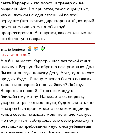
секта Карреры - это плохо, и тренер он не
выдающийся. Но при этом, такое ощущение,
что он чуть ли не единственный во всей
верхушке (вкл. всяких директоров итд), который
действительно хотел, чтобы клуб
прогрессировал. В то время, как остальным на
это было тупо насрать.
mario lemieux
-
01 окт 2018 01:00
А я бы на месте Карреры щас вот такой финт
выкинул. Вернул бы обратно всю ромашку. Дал
бы капитанскую повязку Дену. А че, хуже то уже
вряд ли будет. И напутствовал бы его словами:
типа, ты поварской пост лайкнул? Лайкнул.
Вперед и с песней. Готовь команду к
ближайшему матчу. Напихаете ссопернику
уверенно три- четыре штуки, будем считать что
Назаров был прав, можете всей командой до
конца сезона называть меня не иначе как гусь.
Не получится- собираешь всю свою ромашку и
без лишних требований неустойки уебываешь
из команды до Ростова. Только сначала