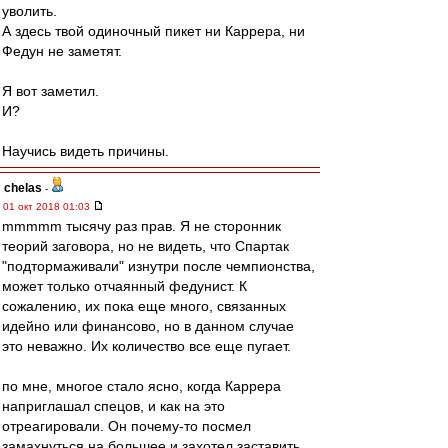
уволить.
А здесь твой одиночный пикет ни Каррера, ни
Федун не заметят.
Я вот заметил.
И?
Научись видеть причины.
chelas
-
01 окт 2018 01:03
mmmmm тысячу раз прав. Я не сторонник
теорий заговора, но не видеть, что Спартак
"подтормаживали" изнутри после чемпионства,
может только отчаянный федунист. К
сожалению, их пока еще много, связанных
идейно или финансово, но в данном случае
это неважно. Их количество все еще пугает.
по мне, многое стало ясно, когда Каррера
наприглашал спецов, и как на это
отреагировали. Он почему-то посмел
замахнуться на большее и захотел заставить