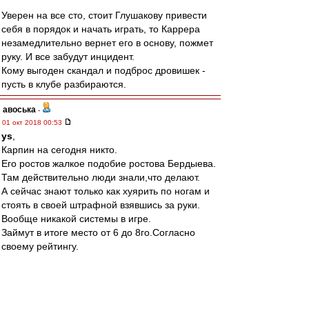
Уверен на все сто, стоит Глушакову привести
себя в порядок и начать играть, то Каррера
незамедлительно вернет его в основу, пожмет
руку. И все забудут инцидент.
Кому выгоден скандал и подброс дровишек -
пусть в клубе разбираются.
авоська
-
01 окт 2018 00:53
ys
,
Карпин на сегодня никто.
Его ростов жалкое подобие ростова Бердыева.
Там действительно люди знали,что делают.
А сейчас знают только как хуярить по ногам и
стоять в своей штрафной взявшись за руки.
Вообще никакой системы в игре.
Займут в итоге место от 6 до 8го.Согласно
своему рейтингу.
лопасть
Ты вот раньше тут не писал.И правильно
делал!