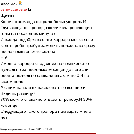
авоська
-
01 окт 2018 01:39
Щиток
,
Конечно команда сыграла большую роль.И
Глушаков,а не тренер, вколачивал решающие
голы на последних минутах
И всегда подчёркиваю,что Каррера мог сильно
задеть ребят,требуя заменить полсостава сразу
после чемпионского сезона.
Но!
Именно Каррера сподвиг их на чемпионство.
Буквально за несколько месяцев до него эти
ребята безвольно сливали ишакам по 0-4 на
своём поле.
А с ним начали их насиловать во все щели.
Видишь разницу?
70% можно спокойно отдавать тренеру.И 30%
команде.
Следующего такого тренера нам ждать много
лет.
Редактировалось 01 окт 2018 01:41