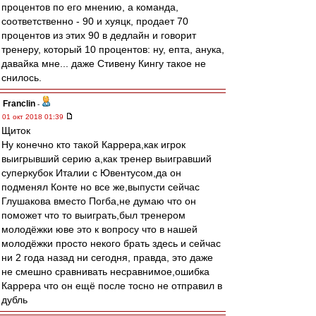
процентов по его мнению, а команда,
соответственно - 90 и хуяцк, продает 70
процентов из этих 90 в дедлайн и говорит
тренеру, который 10 процентов: ну, епта, анука,
давайка мне... даже Стивену Кингу такое не
снилось.
Franclin
-
01 окт 2018 01:39
Щиток
Ну конечно кто такой Каррера,как игрок
выигрывший серию а,как тренер выигравший
суперкубок Италии с Ювентусом,да он
подменял Конте но все же,выпусти сейчас
Глушакова вместо Погба,не думаю что он
поможет что то выиграть,был тренером
молодёжки юве это к вопросу что в нашей
молодёжки просто некого брать здесь и сейчас
ни 2 года назад ни сегодня, правда, это даже
не смешно сравнивать несравнимое,ошибка
Каррера что он ещё после тосно не отправил в
дубль