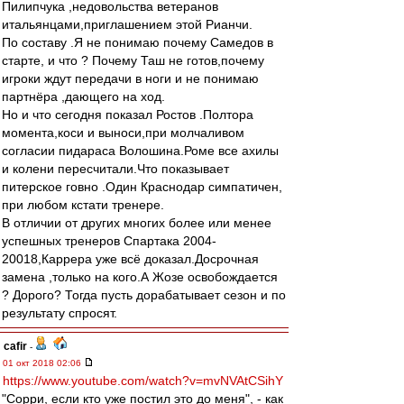
Пилипчука ,недовольства ветеранов
итальянцами,приглашением этой Рианчи.
По составу .Я не понимаю почему Самедов в
старте, и что ? Почему Таш не готов,почему
игроки ждут передачи в ноги и не понимаю
партнёра ,дающего на ход.
Но и что сегодня показал Ростов .Полтора
момента,коси и выноси,при молчаливом
согласии пидараса Волошина.Роме все ахилы
и колени пересчитали.Что показывает
питерское говно .Один Краснодар симпатичен,
при любом кстати тренере.
В отличии от других многих более или менее
успешных тренеров Спартака 2004-
20018,Каррера уже всё доказал.Досрочная
замена ,только на кого.А Жозе освобождается
? Дорого? Тогда пусть дорабатывает сезон и по
результату спросят.
cafir
-
01 окт 2018 02:06
https://www.youtube.com/watch?v=mvNVAtCSihY
"Сорри, если кто уже постил это до меня", - как