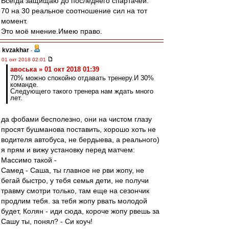
Всегда защищаю до последнего спартачей.
70 на 30 реальное соотношение сил на тот
момент.
Это моё мнение.Имею право.
kvzakhar
-
01 окт 2018 02:01
авоська » 01 окт 2018 01:39
70% можно спокойно отдавать тренеру.И 30%
команде.
Следующего такого тренера нам ждать много
лет.
да фобами бесполезно, они на чистом глазу
просят бушманова поставить, хорошо хоть не
водителя автобуса, не бердыева, а реального)
я прям и вижу установку перед матчем:
Массимо такой -
Самед - Саша, ты главное не рви жопу, не
бегай быстро, у тебя семья дети, не получи
травму смотри только, там еще на сезончик
продлим тебя. за тебя жопу рвать молодой
будет, Колян - иди сюда, короче жопу рвешь за
Сашу ты, понял? - Си коуч!