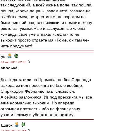
так следующий, а все? уже на поле, так пошли,
пошли, кароче пацаны, запомните, главное не
выебываемся, не креативим, по воротам не
бьем лишний раз, так пиздюки, и помните жопу
рвете вы, уважаемые и заслуженные члены
команды свое уже отпахали, если что не
выходит просто отдаете мяч Роме, он там че-
нить придумает!
ys
-
01 окт 2018 02:00
авоська
,
Два года катили на Промеса, но без Фернандо
выхода из под прессинга не было вообще.
С приходом Фернандо пазл сложился.
А сейчас разложился. Из под прессинга мы все
ещё нормально выходим. Но впереди
огромная плотность, ибо на фланг двоих
увнсти некому и убежать тоже некому.
Щиток
-
01 окт 2018 01:55