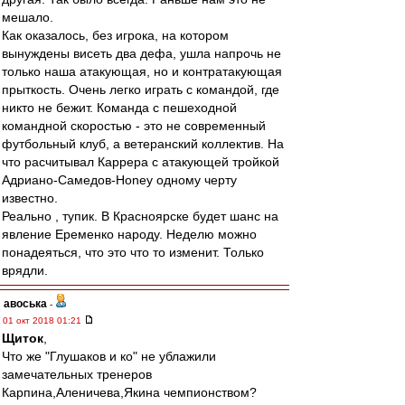
мешало.
Как оказалось, без игрока, на котором
вынуждены висеть два дефа, ушла напрочь не
только наша атакующая, но и контратакующая
прыткость. Очень легко играть с командой, где
никто не бежит. Команда с пешеходной
командной скоростью - это не современный
футбольный клуб, а ветеранский коллектив. На
что расчитывал Каррера с атакующей тройкой
Адриано-Самедов-Honey одному черту
известно.
Реально , тупик. В Красноярске будет шанс на
явление Еременко народу. Неделю можно
понадеяться, что это что то изменит. Только
врядли.
авоська
-
01 окт 2018 01:21
Щиток
,
Что же "Глушаков и ко" не ублажили
замечательных тренеров
Карпина,Аленичева,Якина чемпионством?