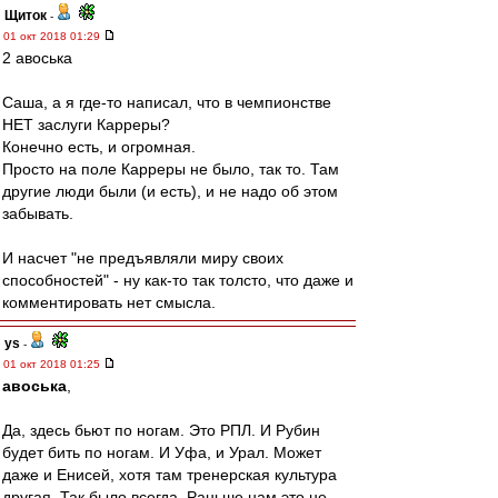
Щиток
-
01 окт 2018 01:29
2 авоська
Саша, а я где-то написал, что в чемпионстве
НЕТ заслуги Карреры?
Конечно есть, и огромная.
Просто на поле Карреры не было, так то. Там
другие люди были (и есть), и не надо об этом
забывать.
И насчет "не предъявляли миру своих
способностей" - ну как-то так толсто, что даже и
комментировать нет смысла.
ys
-
01 окт 2018 01:25
авоська
,
Да, здесь бьют по ногам. Это РПЛ. И Рубин
будет бить по ногам. И Уфа, и Урал. Может
даже и Енисей, хотя там тренерская культура
другая. Так было всегда. Раньше нам это не