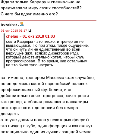
Ждали только Карреру и специально не
предъявляли миру своих способностей?
С чего бы вдруг именно его?
kvzakhar
-
01 окт 2018 01:17
chelas » 01 окт 2018 01:03
секта Карреры - это плохо, и тренер он не
выдающийся. Но при этом, такое ощущение,
что он чуть ли не единственный во всей
верхушке (вкл. всяких директоров итд),
который действительно хотел, чтобы клуб
прогрессировал. В то время, как остальным
на это было тупо насрать.
вот именно, тренером Массимо стал случайно,
но он до мозга костей европейский человек,
профессиональный футболист, и он
действительно хочет прогресса, хочет рости
как тренер, а ебаная ромашка и пассажиры
некоторые хотят до пенсии без гемора
досидеть.
а то уже дожили попов у некоторых феерит)
это пиздец в кубе, один феерщик и как скажут
потенциально один из лучших защщей чемпа