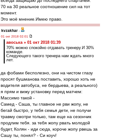
Всегда защищаю до последнего спартачей.
70 на 30 реальное соотношение сил на тот
момент.
Это моё мнение.Имею право.
kvzakhar
-
01 окт 2018 02:01
авоська » 01 окт 2018 01:39
70% можно спокойно отдавать тренеру.И 30%
команде.
Следующего такого тренера нам ждать много
лет.
да фобами бесполезно, они на чистом глазу
просят бушманова поставить, хорошо хоть не
водителя автобуса, не бердыева, а реального)
я прям и вижу установку перед матчем:
Массимо такой -
Самед - Саша, ты главное не рви жопу, не
бегай быстро, у тебя семья дети, не получи
травму смотри только, там еще на сезончик
продлим тебя. за тебя жопу рвать молодой
будет, Колян - иди сюда, короче жопу рвешь за
Сашу ты, понял? - Си коуч!