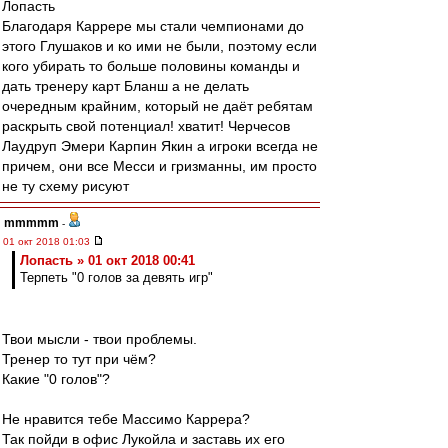
Лопасть
Благодаря Каррере мы стали чемпионами до
этого Глушаков и ко ими не были, поэтому если
кого убирать то больше половины команды и
дать тренеру карт Бланш а не делать
очередным крайним, который не даёт ребятам
раскрыть свой потенциал! хватит! Черчесов
Лаудруп Эмери Карпин Якин а игроки всегда не
причем, они все Месси и гризманны, им просто
не ту схему рисуют
mmmmm
-
01 окт 2018 01:03
Лопасть » 01 окт 2018 00:41
Терпеть "0 голов за девять игр"
Твои мысли - твои проблемы.
Тренер то тут при чём?
Какие "0 голов"?
Не нравится тебе Массимо Каррера?
Так пойди в офис Лукойла и заставь их его