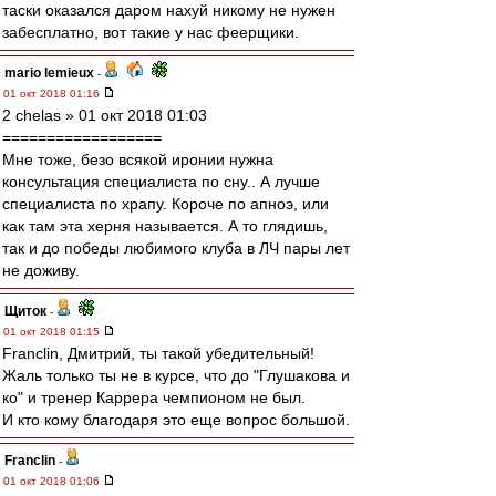
таски оказался даром нахуй никому не нужен
забесплатно, вот такие у нас феерщики.
mario lemieux
-
01 окт 2018 01:16
2 chelas » 01 окт 2018 01:03
==================
Мне тоже, безо всякой иронии нужна
консультация специалиста по сну.. А лучше
специалиста по храпу. Короче по апноэ, или
как там эта херня называется. А то глядишь,
так и до победы любимого клуба в ЛЧ пары лет
не доживу.
Щиток
-
01 окт 2018 01:15
Franclin, Дмитрий, ты такой убедительный!
Жаль только ты не в курсе, что до "Глушакова и
ко" и тренер Каррера чемпионом не был.
И кто кому благодаря это еще вопрос большой.
Franclin
-
01 окт 2018 01:06