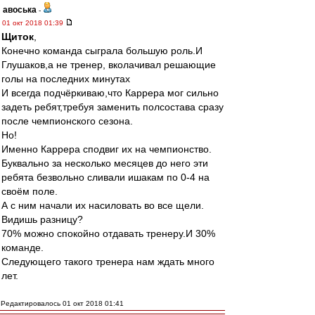
авоська
-
01 окт 2018 01:39
Щиток
,
Конечно команда сыграла большую роль.И
Глушаков,а не тренер, вколачивал решающие
голы на последних минутах
И всегда подчёркиваю,что Каррера мог сильно
задеть ребят,требуя заменить полсостава сразу
после чемпионского сезона.
Но!
Именно Каррера сподвиг их на чемпионство.
Буквально за несколько месяцев до него эти
ребята безвольно сливали ишакам по 0-4 на
своём поле.
А с ним начали их насиловать во все щели.
Видишь разницу?
70% можно спокойно отдавать тренеру.И 30%
команде.
Следующего такого тренера нам ждать много
лет.
Редактировалось 01 окт 2018 01:41