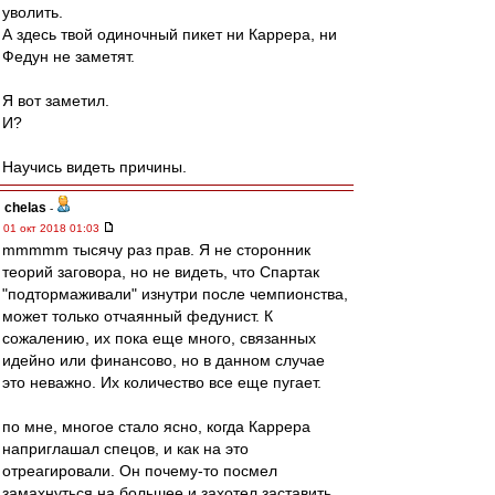
уволить.
А здесь твой одиночный пикет ни Каррера, ни
Федун не заметят.
Я вот заметил.
И?
Научись видеть причины.
chelas
-
01 окт 2018 01:03
mmmmm тысячу раз прав. Я не сторонник
теорий заговора, но не видеть, что Спартак
"подтормаживали" изнутри после чемпионства,
может только отчаянный федунист. К
сожалению, их пока еще много, связанных
идейно или финансово, но в данном случае
это неважно. Их количество все еще пугает.
по мне, многое стало ясно, когда Каррера
наприглашал спецов, и как на это
отреагировали. Он почему-то посмел
замахнуться на большее и захотел заставить