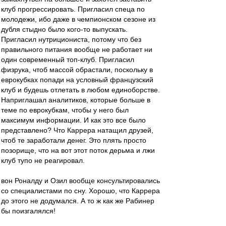
клуб прогрессировать. Пригласил спеца по
молодежи, ибо даже в чемпионском сезоне из
дубля стыдно было кого-то выпускать.
Пригласил нутрициониста, потому что без
правильного питания вообще не работает ни
один современный топ-клуб. Пригласил
физрука, чтоб массой обрастали, поскольку в
еврокубках попади на условный французский
клуб и будешь отлетать в любом единоборстве.
Наприглашал аналитиков, которые больше в
теме по еврокубкам, чтобы у него был
максимум информации. И как это все было
представлено? Что Каррера натащил друзей,
чтоб те заработали денег. Это плять просто
позорище, что на вот этот поток дерьма и лжи
клуб тупо не реагировал.
вон Роналду и Озил вообще консультировались
со специалистами по сну. Хорошо, что Каррера
до этого не додумался. А то ж как же Рабинер
бы поизгалялся!