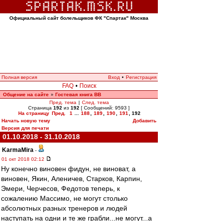
Официальный сайт болельщиков ФК "Спартак" Москва
Полная версия
Вход
•
Регистрация
FAQ
•
Поиск
Общение на сайте
Гостевая книга ВВ
»
Пред. тема
|
След. тема
Страница
192
из
192
[ Сообщений: 9593 ]
На страницу
Пред.
1
...
188
,
189
,
190
,
191
,
192
Начать новую тему
Добавить
Версия для печати
01.10.2018 - 31.10.2018
KarmaMira
-
01 окт 2018 02:12
Ну конечно виновен фидун, не виноват, а
виновен, Якин, Аленичев, Старков, Карпин,
Эмери, Черчесов, Федотов теперь, к
сожалению Массимо, не могут столько
абсолютных разных тренеров и людей
наступать на одни и те же грабли...не могут...а