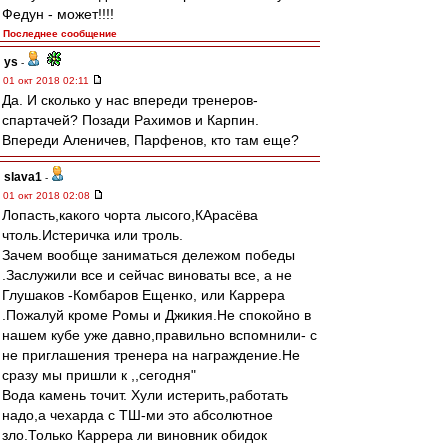
Федун - может!!!!
Последнее сообщение
ys
-
01 окт 2018 02:11
Да. И сколько у нас впереди тренеров-
спартачей? Позади Рахимов и Карпин.
Впереди Аленичев, Парфенов, кто там еще?
slava1
-
01 окт 2018 02:08
Лопасть,какого чорта лысого,КАрасёва
чтоль.Истеричка или троль.
Зачем вообще заниматься дележом победы
.Заслужили все и сейчас виноваты все, а не
Глушаков -Комбаров Ещенко, или Каррера
.Пожалуй кроме Рoмы и Джикия.Не спокойно в
нашем кубе уже давно,правильно вспомнили- с
не приглашения тренера на награждение.Не
сразу мы пришли к ,,сегодня"
Вода камень точит. Хули истерить,работать
надо,а чехарда с ТШ-ми это абсолютное
зло.Только Каррера ли виновник обидок