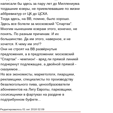
написали бы здесь за пару лет до Миллениума
тогдашние юзеры, не приемлевавшие по жизни
аббревиатур от ЦК до ЦСКА.
Тогда здесь, на ВВ, помню, было хорошо.
Здесь все болели за московский "Спартак".
Многим нынешним юзерам этого, конечно, не
понять. По разным причинам. И их
большинство. Да им этого, наверное, и не
хочется. К чему им это!?
Они не строят на ВВ развёрнутые
предложения, а в предложении: московский
"Спартак" - чемпион! - вряд ли прямой линией
подчеркнут подлежащее, а двойной прямой -
сказуемое...
Но все экономисты, маркетологи, пиарщики,
рекламщики, специалисты по производству
безалкогольного пива, ценообразователи
абонементов на Лигу Европы, парковщики,
сосисищники в фартуках на раздаче в
подтрибунном буфете...
Редактировалось 01 окт 2018 02:09