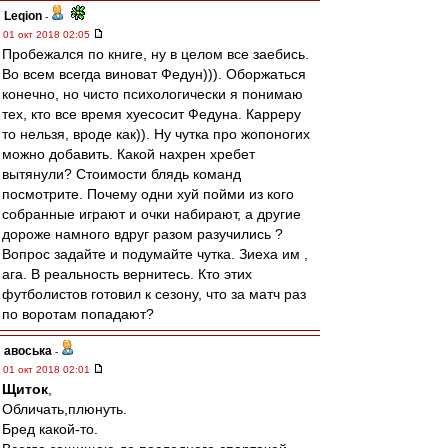
Leqion
-
01 окт 2018 02:05
Пробежался по книге, ну в целом все заебись.
Во всем всегда виноват Федун))). Оборжаться
конечно, но чисто психологически я понимаю
тех, кто все время хуесосит Федуна. Карреру
то нельзя, вроде как)). Ну чутка про жопоногих
можно добавить. Какой нахрен хребет
вытянули? Стоимости блядь команд
посмотрите. Почему одни хуй пойми из кого
собранные играют и очки набирают, а другие
дороже намного вдруг разом разучились ?
Вопрос задайте и подумайте чутка. Зиеха им ,
ага. В реальность вернитесь. Кто этих
футболистов готовил к сезону, что за матч раз
по воротам попадают?
авоська
-
01 окт 2018 02:01
Щиток
,
Обличать,плюнуть.
Бред какой-то.