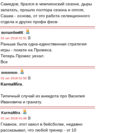
Самедов, брался в чемпионский сезоне, дыры
залатать, прошло полтора сезона и оппля,
Сашка - основа, от это работа селекционного
отдела и других профи фксм
волшебниКК
-
01 окт 2018 01:51
Раньше была одна-единственная стратегия
игры - покати на Промеса.
Теперь Промес уехал.
Все
mmmmm
-
01 окт 2018 01:50
KarmaMira
,
Типичный случай из анекдота про Василия
Ивановича и гранату.
KarmaMira
-
01 окт 2018 01:46
Главное, этот какол в бейсболке, недавно
рассказывал, что любой тренер - эт 10