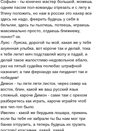
Софьян - ты конечно мастер большой, можешь
одним пасом пол-команды отрезать и с лету в
9тину положить, но нам в россии это нахер все
здесь не надо, феерить будешь у себя в
бельгии, здесь ты пыхтишь, потеешь, играешь
максимально просто, отдаешь ближнему,
понял? ок.
Луис - Луиска, дорогой ты мой, какая же у тебя
ахуенная улыбка, вот короче так и делай, тока
к тебе летит мяч подставляй жопу и падай, и
делай такое жалостливо-недовольное ебало,
раз на пятый судейка полюбас штрафной
назначит, а там фернандо как пизданет так и
победим!
Димон - ты лети лети листок, через север на
восток, блин, какой же ваш русский язык
сложный, кароче Димон - сами там с орехом
разберетесь как играть, кароче играйте чтоб
все тип-топ было.
Ивелин - какой же бердыев лошара, прикинь
если бы тебя не забрали ты бы нам мог три
банки отгрузить, а теперь будешь их грузить
ростову! красавчик, давай, давай.