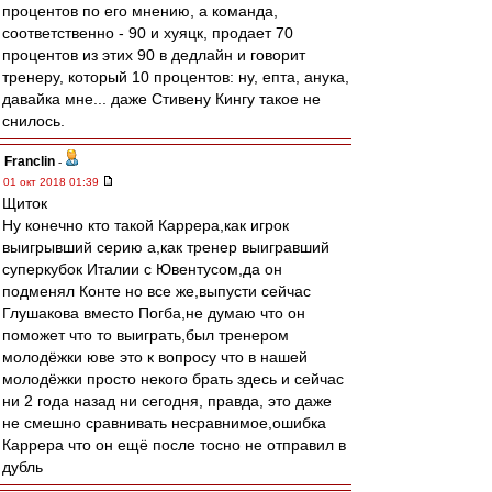
процентов по его мнению, а команда,
соответственно - 90 и хуяцк, продает 70
процентов из этих 90 в дедлайн и говорит
тренеру, который 10 процентов: ну, епта, анука,
давайка мне... даже Стивену Кингу такое не
снилось.
Franclin
-
01 окт 2018 01:39
Щиток
Ну конечно кто такой Каррера,как игрок
выигрывший серию а,как тренер выигравший
суперкубок Италии с Ювентусом,да он
подменял Конте но все же,выпусти сейчас
Глушакова вместо Погба,не думаю что он
поможет что то выиграть,был тренером
молодёжки юве это к вопросу что в нашей
молодёжки просто некого брать здесь и сейчас
ни 2 года назад ни сегодня, правда, это даже
не смешно сравнивать несравнимое,ошибка
Каррера что он ещё после тосно не отправил в
дубль