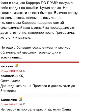
Факт в том, что Каррера ПО ПРАВУ получил
себе кредит на ошибки. Купил время. Но
часики тикают, и тикают быстро. Я лично слежу
за этим с сожалением, потому что по-
человечески Каррера наверное самый
симпатичный наш главный за прошедшие лет
десять-то точно, наверное после Григорьича,
хоть они и разные.
Но еще с большим сожалением читаю хор
обличителей ввэшных, всевидящих и
всезнающих.
авоська
-
01 окт 2018 01:54
волшебниКК
,
Опять мимо.
Два года катили на Промеса и докатывали до
5го места.
KarmaMira
-
01 окт 2018 01:53
Че говорить про селекцию и тд, если Саша