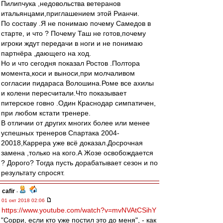
Пилипчука ,недовольства ветеранов
итальянцами,приглашением этой Рианчи.
По составу .Я не понимаю почему Самедов в
старте, и что ? Почему Таш не готов,почему
игроки ждут передачи в ноги и не понимаю
партнёра ,дающего на ход.
Но и что сегодня показал Ростов .Полтора
момента,коси и выноси,при молчаливом
согласии пидараса Волошина.Роме все ахилы
и колени пересчитали.Что показывает
питерское говно .Один Краснодар симпатичен,
при любом кстати тренере.
В отличии от других многих более или менее
успешных тренеров Спартака 2004-
20018,Каррера уже всё доказал.Досрочная
замена ,только на кого.А Жозе освобождается
? Дорого? Тогда пусть дорабатывает сезон и по
результату спросят.
cafir
-
01 окт 2018 02:06
https://www.youtube.com/watch?v=mvNVAtCSihY
"Сорри, если кто уже постил это до меня", - как