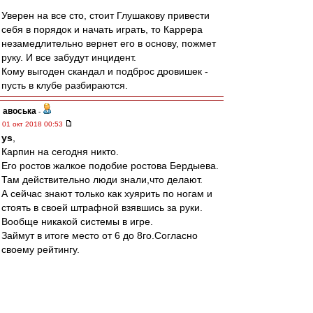
Уверен на все сто, стоит Глушакову привести
себя в порядок и начать играть, то Каррера
незамедлительно вернет его в основу, пожмет
руку. И все забудут инцидент.
Кому выгоден скандал и подброс дровишек -
пусть в клубе разбираются.
авоська
-
01 окт 2018 00:53
ys
,
Карпин на сегодня никто.
Его ростов жалкое подобие ростова Бердыева.
Там действительно люди знали,что делают.
А сейчас знают только как хуярить по ногам и
стоять в своей штрафной взявшись за руки.
Вообще никакой системы в игре.
Займут в итоге место от 6 до 8го.Согласно
своему рейтингу.
лопасть
Ты вот раньше тут не писал.И правильно
делал!