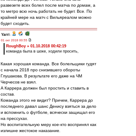
развезете всех болел после матча по домам, а
то метро всю ночь работать не будет. Все. По
крайней мере на матч с Вильяреалом можно
будет сходить.
Yarri
-
01 окт 2018 00:55
RoughBoy » 01.10.2018 00:42:19
команда была в шоке, ходили просить,
Какая хорошая команда. Все болельщики гудят
с начала 2018 про снизившего обороты
Глушакова. В результате его даже на ЧМ
Черчесов не взял.
А Каррера должен был простить и ставить в
состав.
Команда этого не видит? Причем, Каррера до
последнего давал шанс Денису взяться за дело
и вспомнить о футболе, всячески защищал его
на прессухах.
Но воспитательную меру кое-кто воспринял как
излишне жестокое наказание.