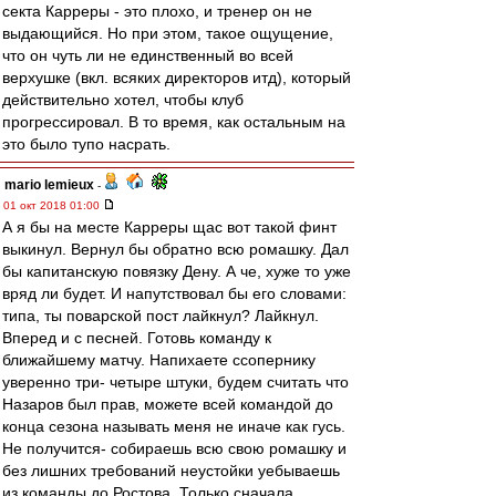
секта Карреры - это плохо, и тренер он не
выдающийся. Но при этом, такое ощущение,
что он чуть ли не единственный во всей
верхушке (вкл. всяких директоров итд), который
действительно хотел, чтобы клуб
прогрессировал. В то время, как остальным на
это было тупо насрать.
mario lemieux
-
01 окт 2018 01:00
А я бы на месте Карреры щас вот такой финт
выкинул. Вернул бы обратно всю ромашку. Дал
бы капитанскую повязку Дену. А че, хуже то уже
вряд ли будет. И напутствовал бы его словами:
типа, ты поварской пост лайкнул? Лайкнул.
Вперед и с песней. Готовь команду к
ближайшему матчу. Напихаете ссопернику
уверенно три- четыре штуки, будем считать что
Назаров был прав, можете всей командой до
конца сезона называть меня не иначе как гусь.
Не получится- собираешь всю свою ромашку и
без лишних требований неустойки уебываешь
из команды до Ростова. Только сначала