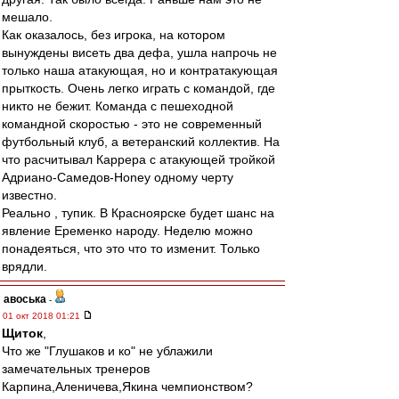
мешало.
Как оказалось, без игрока, на котором
вынуждены висеть два дефа, ушла напрочь не
только наша атакующая, но и контратакующая
прыткость. Очень легко играть с командой, где
никто не бежит. Команда с пешеходной
командной скоростью - это не современный
футбольный клуб, а ветеранский коллектив. На
что расчитывал Каррера с атакующей тройкой
Адриано-Самедов-Honey одному черту
известно.
Реально , тупик. В Красноярске будет шанс на
явление Еременко народу. Неделю можно
понадеяться, что это что то изменит. Только
врядли.
авоська
-
01 окт 2018 01:21
Щиток
,
Что же "Глушаков и ко" не ублажили
замечательных тренеров
Карпина,Аленичева,Якина чемпионством?