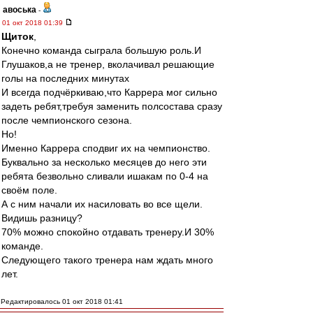
авоська
-
01 окт 2018 01:39
Щиток
,
Конечно команда сыграла большую роль.И
Глушаков,а не тренер, вколачивал решающие
голы на последних минутах
И всегда подчёркиваю,что Каррера мог сильно
задеть ребят,требуя заменить полсостава сразу
после чемпионского сезона.
Но!
Именно Каррера сподвиг их на чемпионство.
Буквально за несколько месяцев до него эти
ребята безвольно сливали ишакам по 0-4 на
своём поле.
А с ним начали их насиловать во все щели.
Видишь разницу?
70% можно спокойно отдавать тренеру.И 30%
команде.
Следующего такого тренера нам ждать много
лет.
Редактировалось 01 окт 2018 01:41