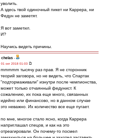
уволить.
А здесь твой одиночный пикет ни Каррера, ни
Федун не заметят.
Я вот заметил.
И?
Научись видеть причины.
chelas
-
01 окт 2018 01:03
mmmmm тысячу раз прав. Я не сторонник
теорий заговора, но не видеть, что Спартак
"подтормаживали" изнутри после чемпионства,
может только отчаянный федунист. К
сожалению, их пока еще много, связанных
идейно или финансово, но в данном случае
это неважно. Их количество все еще пугает.
по мне, многое стало ясно, когда Каррера
наприглашал спецов, и как на это
отреагировали. Он почему-то посмел
замахнуться на большее и захотел заставить