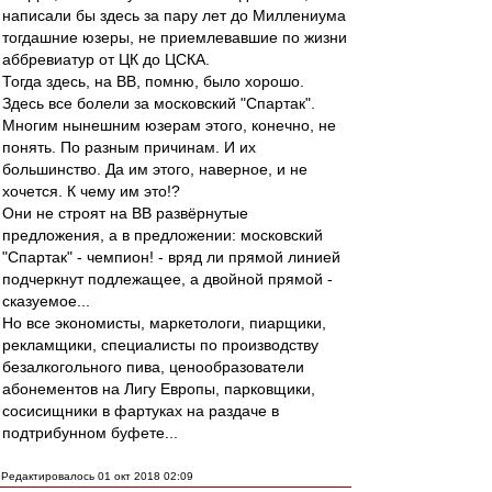
написали бы здесь за пару лет до Миллениума
тогдашние юзеры, не приемлевавшие по жизни
аббревиатур от ЦК до ЦСКА.
Тогда здесь, на ВВ, помню, было хорошо.
Здесь все болели за московский "Спартак".
Многим нынешним юзерам этого, конечно, не
понять. По разным причинам. И их
большинство. Да им этого, наверное, и не
хочется. К чему им это!?
Они не строят на ВВ развёрнутые
предложения, а в предложении: московский
"Спартак" - чемпион! - вряд ли прямой линией
подчеркнут подлежащее, а двойной прямой -
сказуемое...
Но все экономисты, маркетологи, пиарщики,
рекламщики, специалисты по производству
безалкогольного пива, ценообразователи
абонементов на Лигу Европы, парковщики,
сосисищники в фартуках на раздаче в
подтрибунном буфете...
Редактировалось 01 окт 2018 02:09