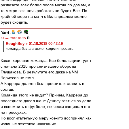
развезете всех болел после матча по домам, а
то метро всю ночь работать не будет. Все. По
крайней мере на матч с Вильяреалом можно
будет сходить.
Yarri
-
01 окт 2018 00:55
RoughBoy » 01.10.2018 00:42:19
команда была в шоке, ходили просить,
Какая хорошая команда. Все болельщики гудят
с начала 2018 про снизившего обороты
Глушакова. В результате его даже на ЧМ
Черчесов не взял.
А Каррера должен был простить и ставить в
состав.
Команда этого не видит? Причем, Каррера до
последнего давал шанс Денису взяться за дело
и вспомнить о футболе, всячески защищал его
на прессухах.
Но воспитательную меру кое-кто воспринял как
излишне жестокое наказание.