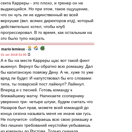
секта Карреры - это плохо, и тренер он не
выдающийся. Но при этом, такое ощущение,
что он чуть ли не единственный во всей
верхушке (вкл. всяких директоров итд), который
действительно хотел, чтобы клуб
прогрессировал. В то время, как остальным на
это было тупо насрать.
mario lemieux
-
01 окт 2018 01:00
А я бы на месте Карреры щас вот такой финт
выкинул. Вернул бы обратно всю ромашку. Дал
бы капитанскую повязку Дену. А че, хуже то уже
вряд ли будет. И напутствовал бы его словами:
типа, ты поварской пост лайкнул? Лайкнул.
Вперед и с песней. Готовь команду к
ближайшему матчу. Напихаете ссопернику
уверенно три- четыре штуки, будем считать что
Назаров был прав, можете всей командой до
конца сезона называть меня не иначе как гусь.
Не получится- собираешь всю свою ромашку и
без лишних требований неустойки уебываешь
из команды до Ростова. Только сначала