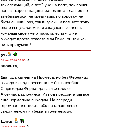
так следующий, а все? уже на поле, так пошли,
пошли, кароче пацаны, запомните, главное не
выебываемся, не креативим, по воротам не
бьем лишний раз, так пиздюки, и помните жопу
рвете вы, уважаемые и заслуженные члены
команды свое уже отпахали, если что не
выходит просто отдаете мяч Роме, он там че-
нить придумает!
ys
-
01 окт 2018 02:00
авоська
,
Два года катили на Промеса, но без Фернандо
выхода из под прессинга не было вообще.
С приходом Фернандо пазл сложился.
А сейчас разложился. Из под прессинга мы все
ещё нормально выходим. Но впереди
огромная плотность, ибо на фланг двоих
увнсти некому и убежать тоже некому.
Щиток
-
01 окт 2018 01:55