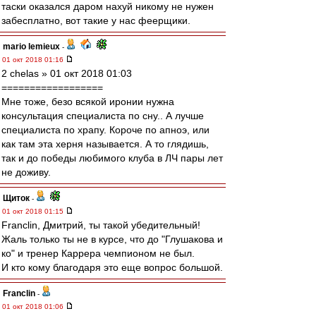
таски оказался даром нахуй никому не нужен
забесплатно, вот такие у нас феерщики.
mario lemieux
-
01 окт 2018 01:16
2 chelas » 01 окт 2018 01:03
==================
Мне тоже, безо всякой иронии нужна
консультация специалиста по сну.. А лучше
специалиста по храпу. Короче по апноэ, или
как там эта херня называется. А то глядишь,
так и до победы любимого клуба в ЛЧ пары лет
не доживу.
Щиток
-
01 окт 2018 01:15
Franclin, Дмитрий, ты такой убедительный!
Жаль только ты не в курсе, что до "Глушакова и
ко" и тренер Каррера чемпионом не был.
И кто кому благодаря это еще вопрос большой.
Franclin
-
01 окт 2018 01:06