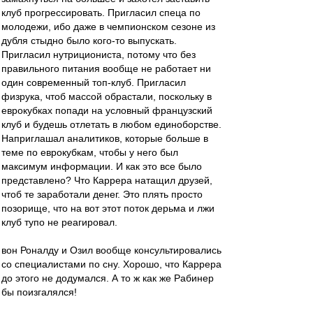
клуб прогрессировать. Пригласил спеца по
молодежи, ибо даже в чемпионском сезоне из
дубля стыдно было кого-то выпускать.
Пригласил нутрициониста, потому что без
правильного питания вообще не работает ни
один современный топ-клуб. Пригласил
физрука, чтоб массой обрастали, поскольку в
еврокубках попади на условный французский
клуб и будешь отлетать в любом единоборстве.
Наприглашал аналитиков, которые больше в
теме по еврокубкам, чтобы у него был
максимум информации. И как это все было
представлено? Что Каррера натащил друзей,
чтоб те заработали денег. Это плять просто
позорище, что на вот этот поток дерьма и лжи
клуб тупо не реагировал.
вон Роналду и Озил вообще консультировались
со специалистами по сну. Хорошо, что Каррера
до этого не додумался. А то ж как же Рабинер
бы поизгалялся!