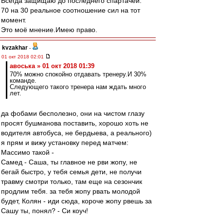
Всегда защищаю до последнего спартачей.
70 на 30 реальное соотношение сил на тот
момент.
Это моё мнение.Имею право.
kvzakhar
-
01 окт 2018 02:01
авоська » 01 окт 2018 01:39
70% можно спокойно отдавать тренеру.И 30%
команде.
Следующего такого тренера нам ждать много
лет.
да фобами бесполезно, они на чистом глазу
просят бушманова поставить, хорошо хоть не
водителя автобуса, не бердыева, а реального)
я прям и вижу установку перед матчем:
Массимо такой -
Самед - Саша, ты главное не рви жопу, не
бегай быстро, у тебя семья дети, не получи
травму смотри только, там еще на сезончик
продлим тебя. за тебя жопу рвать молодой
будет, Колян - иди сюда, короче жопу рвешь за
Сашу ты, понял? - Си коуч!