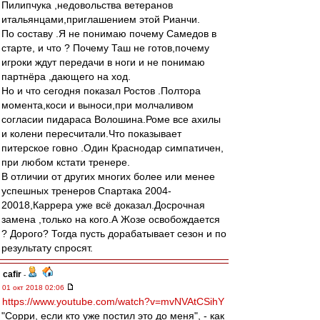
Пилипчука ,недовольства ветеранов
итальянцами,приглашением этой Рианчи.
По составу .Я не понимаю почему Самедов в
старте, и что ? Почему Таш не готов,почему
игроки ждут передачи в ноги и не понимаю
партнёра ,дающего на ход.
Но и что сегодня показал Ростов .Полтора
момента,коси и выноси,при молчаливом
согласии пидараса Волошина.Роме все ахилы
и колени пересчитали.Что показывает
питерское говно .Один Краснодар симпатичен,
при любом кстати тренере.
В отличии от других многих более или менее
успешных тренеров Спартака 2004-
20018,Каррера уже всё доказал.Досрочная
замена ,только на кого.А Жозе освобождается
? Дорого? Тогда пусть дорабатывает сезон и по
результату спросят.
cafir
-
01 окт 2018 02:06
https://www.youtube.com/watch?v=mvNVAtCSihY
"Сорри, если кто уже постил это до меня", - как