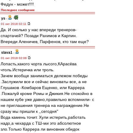
Федун - может!!!!
Последнее сообщение
ys
-
01 окт 2018 02:11
Да. И сколько у нас впереди тренеров-
спартачей? Позади Рахимов и Карпин.
Впереди Аленичев, Парфенов, кто там еще?
slava1
-
01 окт 2018 02:08
Лопасть,какого чорта лысого,КАрасёва
чтоль.Истеричка или троль.
Зачем вообще заниматься дележом победы
.Заслужили все и сейчас виноваты все, а не
Глушаков -Комбаров Ещенко, или Каррера
.Пожалуй кроме Рoмы и Джикия.Не спокойно в
нашем кубе уже давно,правильно вспомнили- с
не приглашения тренера на награждение.Не
сразу мы пришли к ,,сегодня"
Вода камень точит. Хули истерить,работать
надо,а чехарда с ТШ-ми это абсолютное
зло.Только Каррера ли виновник обидок