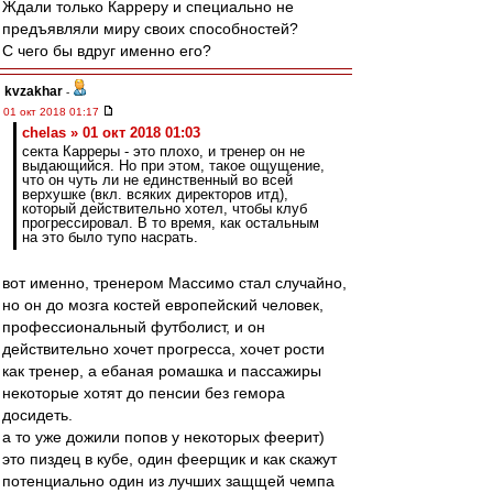
Ждали только Карреру и специально не
предъявляли миру своих способностей?
С чего бы вдруг именно его?
kvzakhar
-
01 окт 2018 01:17
chelas » 01 окт 2018 01:03
секта Карреры - это плохо, и тренер он не
выдающийся. Но при этом, такое ощущение,
что он чуть ли не единственный во всей
верхушке (вкл. всяких директоров итд),
который действительно хотел, чтобы клуб
прогрессировал. В то время, как остальным
на это было тупо насрать.
вот именно, тренером Массимо стал случайно,
но он до мозга костей европейский человек,
профессиональный футболист, и он
действительно хочет прогресса, хочет рости
как тренер, а ебаная ромашка и пассажиры
некоторые хотят до пенсии без гемора
досидеть.
а то уже дожили попов у некоторых феерит)
это пиздец в кубе, один феерщик и как скажут
потенциально один из лучших защщей чемпа