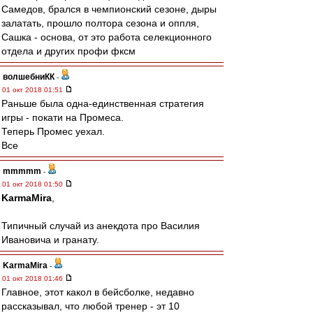
Самедов, брался в чемпионский сезоне, дыры
залатать, прошло полтора сезона и оппля,
Сашка - основа, от это работа селекционного
отдела и других профи фксм
волшебниКК
-
01 окт 2018 01:51
Раньше была одна-единственная стратегия
игры - покати на Промеса.
Теперь Промес уехал.
Все
mmmmm
-
01 окт 2018 01:50
KarmaMira
,
Типичный случай из анекдота про Василия
Ивановича и гранату.
KarmaMira
-
01 окт 2018 01:46
Главное, этот какол в бейсболке, недавно
рассказывал, что любой тренер - эт 10