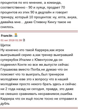
процентов по его мнению, а команда,
соответственно - 90 и хуяцк, продает 70
процентов из этих 90 в дедлайн и говорит
тренеру, который 10 процентов: ну, епта, анука,
давайка мне... даже Стивену Кингу такое не
снилось.
Franclin
-
01 окт 2018 01:39
Щиток
Ну конечно кто такой Каррера,как игрок
выигрывший серию а,как тренер выигравший
суперкубок Италии с Ювентусом,да он
подменял Конте но все же,выпусти сейчас
Глушакова вместо Погба,не думаю что он
поможет что то выиграть,был тренером
молодёжки юве это к вопросу что в нашей
молодёжки просто некого брать здесь и сейчас
ни 2 года назад ни сегодня, правда, это даже
не смешно сравнивать несравнимое,ошибка
Каррера что он ещё после тосно не отправил в
дубль