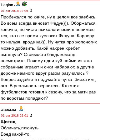
Leqion
-
01 окт 2018 02:05
Пробежался по книге, ну в целом все заебись.
Во всем всегда виноват Федун))). Оборжаться
конечно, но чисто психологически я понимаю
тех, кто все время хуесосит Федуна. Карреру
то нельзя, вроде как)). Ну чутка про жопоногих
можно добавить. Какой нахрен хребет
вытянули? Стоимости блядь команд
посмотрите. Почему одни хуй пойми из кого
собранные играют и очки набирают, а другие
дороже намного вдруг разом разучились ?
Вопрос задайте и подумайте чутка. Зиеха им ,
ага. В реальность вернитесь. Кто этих
футболистов готовил к сезону, что за матч раз
по воротам попадают?
авоська
-
01 окт 2018 02:01
Щиток
,
Обличать,плюнуть.
Бред какой-то.