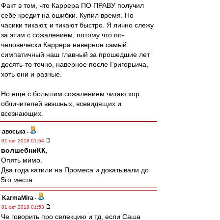
Факт в том, что Каррера ПО ПРАВУ получил
себе кредит на ошибки. Купил время. Но
часики тикают, и тикают быстро. Я лично слежу
за этим с сожалением, потому что по-
человечески Каррера наверное самый
симпатичный наш главный за прошедшие лет
десять-то точно, наверное после Григорьича,
хоть они и разные.
Но еще с большим сожалением читаю хор
обличителей ввэшных, всевидящих и
всезнающих.
авоська
-
01 окт 2018 01:54
волшебниКК
,
Опять мимо.
Два года катили на Промеса и докатывали до
5го места.
KarmaMira
-
01 окт 2018 01:53
Че говорить про селекцию и тд, если Саша