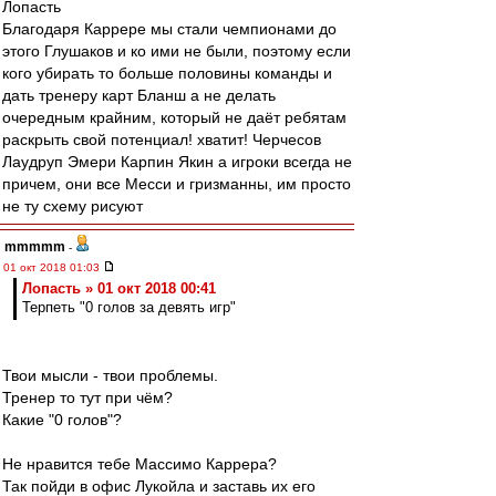
Лопасть
Благодаря Каррере мы стали чемпионами до
этого Глушаков и ко ими не были, поэтому если
кого убирать то больше половины команды и
дать тренеру карт Бланш а не делать
очередным крайним, который не даёт ребятам
раскрыть свой потенциал! хватит! Черчесов
Лаудруп Эмери Карпин Якин а игроки всегда не
причем, они все Месси и гризманны, им просто
не ту схему рисуют
mmmmm
-
01 окт 2018 01:03
Лопасть » 01 окт 2018 00:41
Терпеть "0 голов за девять игр"
Твои мысли - твои проблемы.
Тренер то тут при чём?
Какие "0 голов"?
Не нравится тебе Массимо Каррера?
Так пойди в офис Лукойла и заставь их его