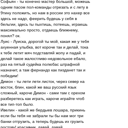
Софьян - ты конечно мастер большой, можешь
одним пасом пол-команды отрезать и с лету в
9тину положить, но нам в россии это нахер все
здесь не надо, феерить будешь у себя в
бельгии, здесь ты пыхтишь, потеешь, играешь
максимально просто, отдаешь ближнему,
понял? ок.
Луис - Луиска, дорогой ты мой, какая же у тебя
ахуенная улыбка, вот короче так и делай, тока
к тебе летит мяч подставляй жопу и падай, и
делай такое жалостливо-недовольное ебало,
раз на пятый судейка полюбас штрафной
назначит, а там фернандо как пизданет так и
победим!
Димон - ты лети лети листок, через север на
восток, блин, какой же ваш русский язык
сложный, кароче Димон - сами там с орехом
разберетесь как играть, кароче играйте чтоб
все тип-топ было.
Ивелин - какой же бердыев лошара, прикинь
если бы тебя не забрали ты бы нам мог три
банки отгрузить, а теперь будешь их грузить
ростову! красавчик, давай, давай.