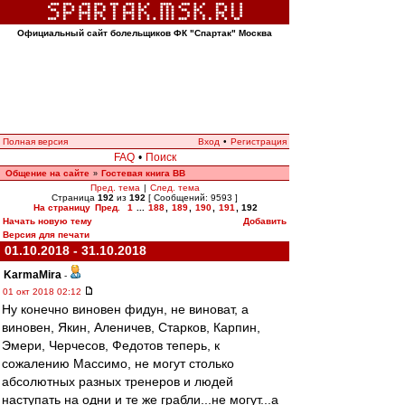
Официальный сайт болельщиков ФК "Спартак" Москва
Полная версия
Вход
•
Регистрация
FAQ
•
Поиск
Общение на сайте
Гостевая книга ВВ
»
Пред. тема
|
След. тема
Страница
192
из
192
[ Сообщений: 9593 ]
На страницу
Пред.
1
...
188
,
189
,
190
,
191
,
192
Начать новую тему
Добавить
Версия для печати
01.10.2018 - 31.10.2018
KarmaMira
-
01 окт 2018 02:12
Ну конечно виновен фидун, не виноват, а
виновен, Якин, Аленичев, Старков, Карпин,
Эмери, Черчесов, Федотов теперь, к
сожалению Массимо, не могут столько
абсолютных разных тренеров и людей
наступать на одни и те же грабли...не могут...а