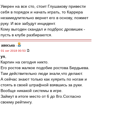
Уверен на все сто, стоит Глушакову привести
себя в порядок и начать играть, то Каррера
незамедлительно вернет его в основу, пожмет
руку. И все забудут инцидент.
Кому выгоден скандал и подброс дровишек -
пусть в клубе разбираются.
авоська
-
01 окт 2018 00:53
ys
,
Карпин на сегодня никто.
Его ростов жалкое подобие ростова Бердыева.
Там действительно люди знали,что делают.
А сейчас знают только как хуярить по ногам и
стоять в своей штрафной взявшись за руки.
Вообще никакой системы в игре.
Займут в итоге место от 6 до 8го.Согласно
своему рейтингу.
лопасть
Ты вот раньше тут не писал.И правильно
делал!