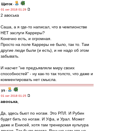
Щиток
-
01 окт 2018 01:29
2 авоська
Саша, а я где-то написал, что в чемпионстве
НЕТ заслуги Карреры?
Конечно есть, и огромная.
Просто на поле Карреры не было, так то. Там
другие люди были (и есть), и не надо об этом
забывать.
И насчет "не предъявляли миру своих
способностей" - ну как-то так толсто, что даже и
комментировать нет смысла.
ys
-
01 окт 2018 01:25
авоська
,
Да, здесь бьют по ногам. Это РПЛ. И Рубин
будет бить по ногам. И Уфа, и Урал. Может
даже и Енисей, хотя там тренерская культура
другая. Так было всегда. Раньше нам это не