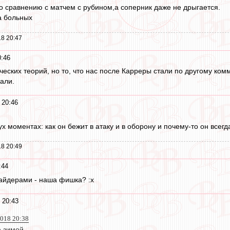
о сравнению с матчем с рубином,а соперник даже не дрыгается.
а больных
8 20:47
0:46
еских теорий, но то, что нас после Карреры стали по другому комм
али.
 20:46
х моментах: как он бежит в атаку и в оборону и почему-то он всегд
8 20:49
:44
сайдерами - наша фишка? :x
 20:43
2018 20:38
 зимой.