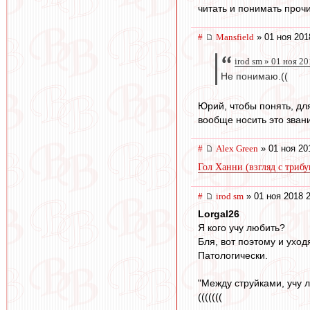
читать и понимать прочит
#
Mansfield
» 01 ноя 201
irod sm » 01 ноя 2
Не понимаю.((
Юрий, чтобы понять, дл
вообще носить это зван
#
Alex Green
» 01 ноя 20
Гол Ханни (взгляд с триб
#
irod sm
» 01 ноя 2018 
Lorgal26
Я кого учу любить?
Бля, вот поэтому и ухо
Патологически.
"Между струйками, учу л
(((((((