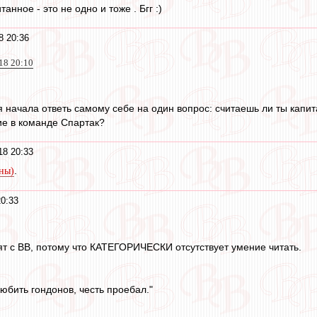
анное - это не одно и тоже . Бгг :)
8 20:36
018 20:10
я начала ответь самому себе на один вопрос: считаешь ли ты капи
ие в команде Спартак?
18 20:33
.
уны)
20:33
дят с ВВ, потому что КАТЕГОРИЧЕСКИ отсутствует умение читать.
юбить гондонов, честь проебал."