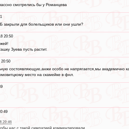
лассно смотрелись бы у Романцева
51
у Б закрыли для болельщиков или они ушли?
18 20:50
жей!
Сашку Зуева пусть растит.
 20:50
ьную состоявляющую,анжи особо не напрягается,мы академично ка
мовитцкому место на скамейке в фнл.
49
20:49
18 20:46
тобы нас с такой симпатией комментировали.