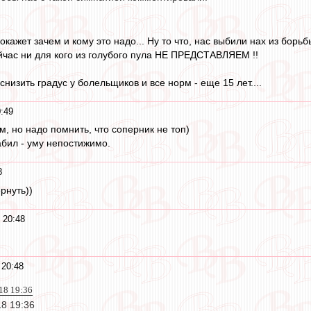
окажет зачем и кому это надо... Ну то что, нас выбили нах из борь
йчас ни для кого из голубого пула НЕ ПРЕДСТАВЛЯЕМ !!
снизить градус у болельщиков и все норм - еще 15 лет....
:49
м, но надо помнить, что соперник не топ)
абил - уму непостижимо.
8
рнуть))
 20:48
 20:48
018 19:36
18 19:36