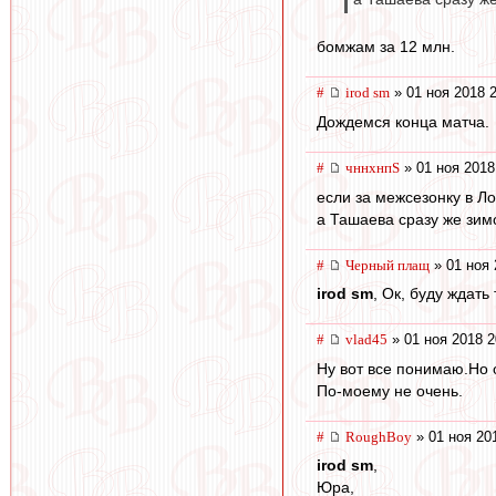
бомжам за 12 млн.
#
irod sm
» 01 ноя 2018 
Дождемся конца матча.
#
чннхнпS
» 01 ноя 2018
если за межсезонку в Ло
а Ташаева сразу же зим
#
Черный плащ
» 01 ноя 
irod sm
, Ок, буду ждать
#
vlad45
» 01 ноя 2018 2
Ну вот все понимаю.Но о
По-моему не очень.
#
RoughBoy
» 01 ноя 20
irod sm
,
Юра,