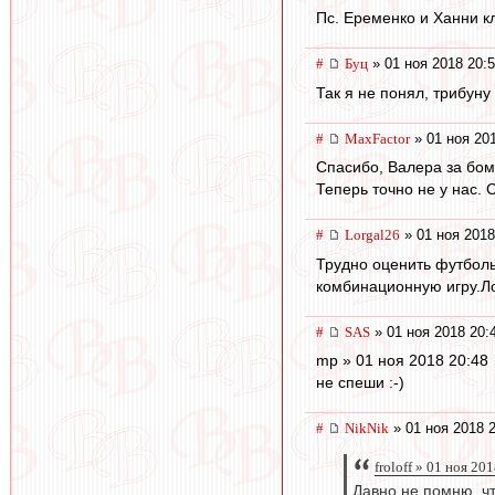
Пс. Еременко и Ханни к
#
Буц
» 01 ноя 2018 20:
Так я не понял, трибун
#
MaxFactor
» 01 ноя 20
Спасибо, Валера за бом
Теперь точно не у нас. 
#
Lorgal26
» 01 ноя 2018
Трудно оценить футбол
комбинационную игру.Ло
#
SAS
» 01 ноя 2018 20:
mp » 01 ноя 2018 20:48
не спеши :-)
#
NikNik
» 01 ноя 2018 
froloff » 01 ноя 20
Давно не помню, ч