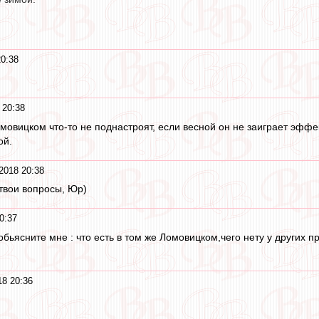
20:38
 20:38
мовицком что-то не поднастроят, если весной он не заиграет эффе
ой.
2018 20:38
 твои вопросы, Юр)
0:37
бьясните мне : что есть в том же Ломовицком,чего нету у других п
18 20:36