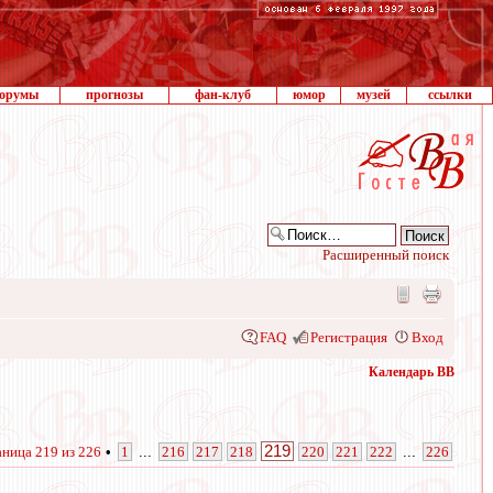
орумы
прогнозы
фан-клуб
юмор
музей
ссылки
Расширенный поиск
FAQ
Регистрация
Вход
Календарь ВВ
219
аница
219
из
226
•
1
...
216
217
218
220
221
222
...
226