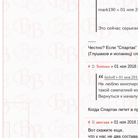
mark190 » 01 ноя 2
Это сейчас серьезн
-----
Честно? Если "Спартак" 
(Глушаков и испанец) сп
#
Terrious
» 01 ноя 2018 
froloff » 01 ноя 20
Не люблю конспирол
такой симпатией к
Вернуться к началу
Когда Спартак летит в п
#
авоська
» 01 ноя 2018 
Вот скажите еще,
что у нас не два состава