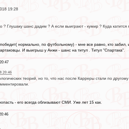
018 19:28
о ? Глушаку шанс дадим ? А если выиграют - кумир ? Куда катится м
победит( нормально, по футбольному) - мне все равно, кто забил, 
артаковцы. И выигрыш у Анжи - шанс на титул . Титул "Спартака".
20:47
18 20:46
огических теорий, но то, что нас после Карреры стали по другому
омментировали.
ропасть - его всегда облизывают СМИ. Уже лет 15 как.
20:46
.