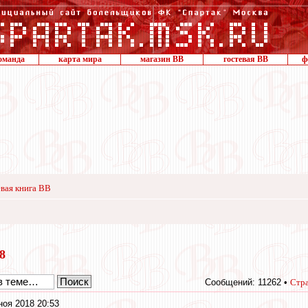
оманда
карта мира
магазин ВВ
гостевая ВВ
ф
вая книга ВВ
18
Сообщений: 11262 •
Стр
ноя 2018 20:53