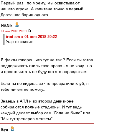
Первый раз , по моему, мы освистывают
нашего игрока. А капитана точно в первый.
Довел нас барин однако
NikNik
-
01 ноя 2018 20:31
irod sm » 01 ноя 2018 20:22
Угар то снизьте.
Я факты говорю.. что тут не так ? Если ты готов
поддерживать гниль твое право - я не хочу.. но
и просто читать не буду кто это оправдывает....
Если ты не видишь во что превратили клуб, я
тебе ничем не помогу...
Знаешь в АПЛ и во втором девизионе
собираются полные стадионы. И тут ведь
каждый делает выбор сам "Гола не было" или
"Мы тут тренеров меняем"
Буц
-