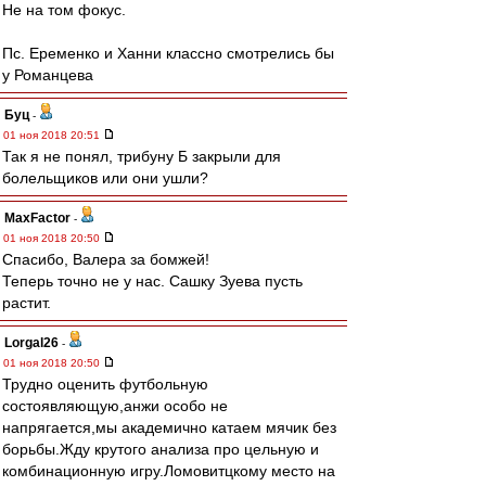
Не на том фокус.
Пс. Еременко и Ханни классно смотрелись бы
у Романцева
Буц
-
01 ноя 2018 20:51
Так я не понял, трибуну Б закрыли для
болельщиков или они ушли?
MaxFactor
-
01 ноя 2018 20:50
Спасибо, Валера за бомжей!
Теперь точно не у нас. Сашку Зуева пусть
растит.
Lorgal26
-
01 ноя 2018 20:50
Трудно оценить футбольную
состоявляющую,анжи особо не
напрягается,мы академично катаем мячик без
борьбы.Жду крутого анализа про цельную и
комбинационную игру.Ломовитцкому место на