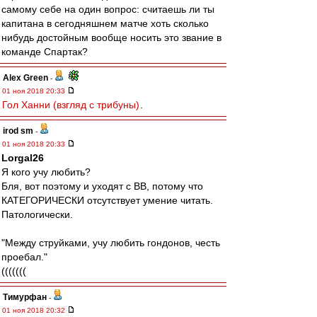
самому себе на один вопрос: считаешь ли ты
капитана в сегодняшнем матче хоть сколько
нибудь достойным вообще носить это звание в
команде Спартак?
Alex Green
-
01 ноя 2018 20:33
Гол Ханни (взгляд с трибуны)
.
irod sm
-
01 ноя 2018 20:33
Lorgal26
Я кого учу любить?
Бля, вот поэтому и уходят с ВВ, потому что
КАТЕГОРИЧЕСКИ отсутствует умение читать.
Патологически.
"Между струйками, учу любить гондонов, честь
проебал."
(((((((
Тимурфан
-
01 ноя 2018 20:32