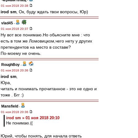
Черный плащ
-
01 ноя 2018 20:38
irod sm
, Ок, буду ждать твои вопросы, Юр)
vlad45
-
01 ноя 2018 20:37
Ну вот все понимаю.Но обьясните мне : что
есть в том же Ломовицком,чего нету у других
претендентов на место в составе?
По-моему не очень.
RoughBoy
-
01 ноя 2018 20:36
irod sm
,
Юра,
читать и понимать прочитанное - это не одно и
тоже . Бгг :)
Mansfield
-
01 ноя 2018 20:36
irod sm » 01 ноя 2018 20:10
Не понимаю.((
Юрий, чтобы понять, для начала ответь