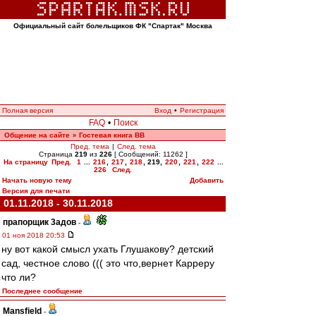
Официальный сайт болельщиков ФК "Спартак" Москва
Полная версия
Вход
•
Регистрация
FAQ
•
Поиск
Общение на сайте
Гостевая книга ВВ
»
Пред. тема
|
След. тема
Страница
219
из
226
[ Сообщений: 11262 ]
На страницу
Пред.
1
...
216
,
217
,
218
,
219
,
220
,
221
,
222
...
226
След.
Начать новую тему
Добавить
Версия для печати
01.11.2018 - 30.11.2018
прапорщик 3адoв
-
01 ноя 2018 20:53
ну вот какой смысл ухать Глушакову? детский
сад, честное слово ((( это что,вернет Карреру
что ли?
Последнее сообщение
Mansfield
-