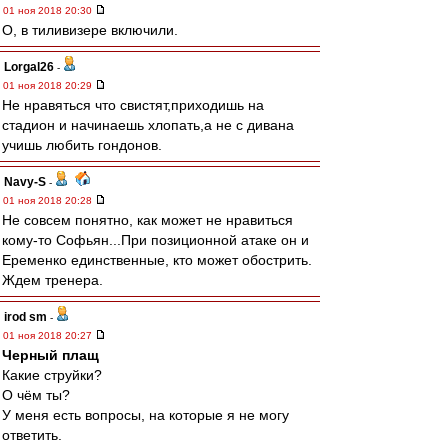
01 ноя 2018 20:30
О, в тиливизере включили.
Lorgal26
-
01 ноя 2018 20:29
Не нравяться что свистят,приходишь на
стадион и начинаешь хлопать,а не с дивана
учишь любить гондонов.
Navy-S
-
01 ноя 2018 20:28
Не совсем понятно, как может не нравиться
кому-то Софьян...При позиционной атаке он и
Еременко единственные, кто может обострить.
Ждем тренера.
irod sm
-
01 ноя 2018 20:27
Черный плащ
Какие струйки?
О чём ты?
У меня есть вопросы, на которые я не могу
ответить.