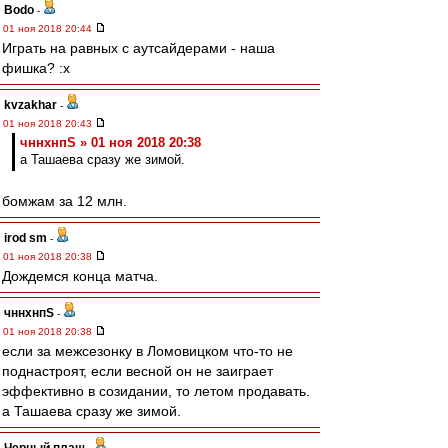
Bodo
-
01 ноя 2018 20:44
Играть на равных с аутсайдерами - наша
фишка? :x
kvzakhar
-
01 ноя 2018 20:43
чннхнпS » 01 ноя 2018 20:38
а Ташаева сразу же зимой.
бомжам за 12 млн.
irod sm
-
01 ноя 2018 20:38
Дождемся конца матча.
чннхнпS
-
01 ноя 2018 20:38
если за межсезонку в Ломовицком что-то не
поднастроят, если весной он не заиграет
эффективно в созидании, то летом продавать.
а Ташаева сразу же зимой.