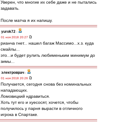
Уверен, что многие их себе даже и не пытались
задавать.
После матча я их напишу.
yurok72
-
01 ноя 2018 20:27
рианча гнет... нашел багаж Массимо...х.з. куда
смайлы...
это...и будет рулить любименьким минимум до
зимы...
электроврач
-
01 ноя 2018 20:26
Получается, сегодня снова без номинальных
нападающих.
Ломовицкий ндравиться.
Хоть тут его и хуесосят, хочется, чтобы
получилось у парня вырасти в отличного
игрока в Спартаке.
Буц
-
01 ноя 2018 20:25