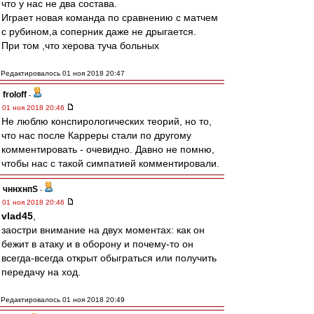
что у нас не два состава.
Играет новая команда по сравнению с матчем
с рубином,а соперник даже не дрыгается.
При том ,что херова туча больных
Редактировалось 01 ноя 2018 20:47
froloff
-
01 ноя 2018 20:46
Не люблю конспирологических теорий, но то,
что нас после Карреры стали по другому
комментировать - очевидно. Давно не помню,
чтобы нас с такой симпатией комментировали.
чннхнпS
-
01 ноя 2018 20:46
vlad45
,
заостри внимание на двух моментах: как он
бежит в атаку и в оборону и почему-то он
всегда-всегда открыт обыграться или получить
передачу на ход.
Редактировалось 01 ноя 2018 20:49