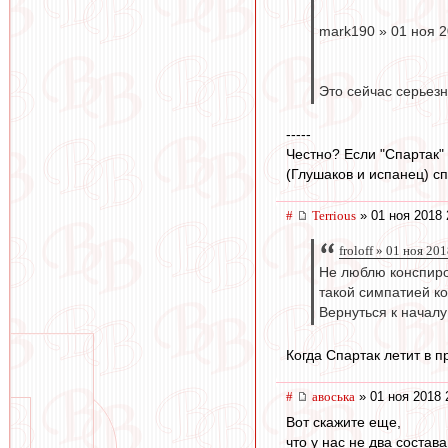
mark190 » 01 ноя 2
Это сейчас серьезн
-----
Честно? Если "Спартак" 
(Глушаков и испанец) сп
#
Terrious
» 01 ноя 2018 
froloff » 01 ноя 20
Не люблю конспирол
такой симпатией к
Вернуться к началу
Когда Спартак летит в п
#
авоська
» 01 ноя 2018 
Вот скажите еще,
что у нас не два состава