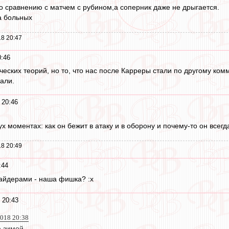
о сравнению с матчем с рубином,а соперник даже не дрыгается.
а больных
8 20:47
0:46
еских теорий, но то, что нас после Карреры стали по другому комм
али.
 20:46
х моментах: как он бежит в атаку и в оборону и почему-то он всегд
8 20:49
:44
сайдерами - наша фишка? :x
 20:43
2018 20:38
 зимой.