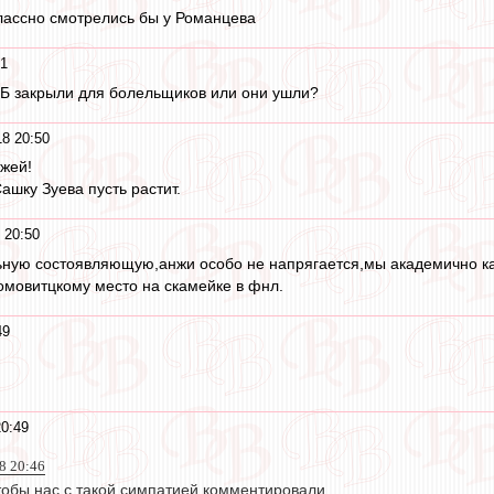
лассно смотрелись бы у Романцева
51
у Б закрыли для болельщиков или они ушли?
18 20:50
жей!
Сашку Зуева пусть растит.
 20:50
ьную состоявляющую,анжи особо не напрягается,мы академично ка
мовитцкому место на скамейке в фнл.
49
20:49
18 20:46
тобы нас с такой симпатией комментировали.