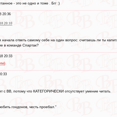
анное - это не одно и тоже . Бгг :)
8 20:36
018 20:10
я начала ответь самому себе на один вопрос: считаешь ли ты капи
ие в команде Спартак?
18 20:33
.
уны)
20:33
дят с ВВ, потому что КАТЕГОРИЧЕСКИ отсутствует умение читать.
юбить гондонов, честь проебал."