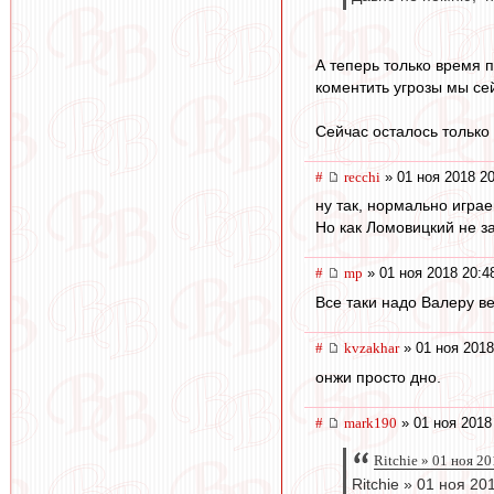
А теперь только время п
коментить угрозы мы се
Сейчас осталось только 
#
recchi
» 01 ноя 2018 20
ну так, нормально играе
Но как Ломовицкий не з
#
mp
» 01 ноя 2018 20:4
Все таки надо Валеру ве
#
kvzakhar
» 01 ноя 2018
онжи просто дно.
#
mark190
» 01 ноя 2018
Ritchie » 01 ноя 2
Ritchie » 01 ноя 20