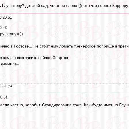
ь Глушакову? детский сад, честное слово ((( это что,вернет Карреру
8 20:51
0:48
ру вернуть))
тлично в Ростове... Не стоит ему ломать тренерское поприще в третий
е желаю возглавить сейчас Спартак...
изменит...
8 20:54
20:51
, если честно, коробит. Скандирование тоже. Как-будто именно Глу