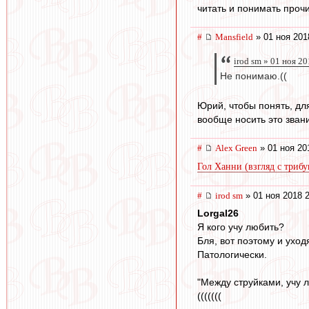
читать и понимать прочит
#
Mansfield
» 01 ноя 201
irod sm » 01 ноя 2
Не понимаю.((
Юрий, чтобы понять, дл
вообще носить это зван
#
Alex Green
» 01 ноя 20
Гол Ханни (взгляд с триб
#
irod sm
» 01 ноя 2018 
Lorgal26
Я кого учу любить?
Бля, вот поэтому и ухо
Патологически.
"Между струйками, учу л
(((((((