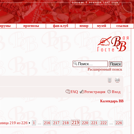
орумы
прогнозы
фан-клуб
юмор
музей
ссылки
Расширенный поиск
FAQ
Регистрация
Вход
Календарь ВВ
219
аница
219
из
226
•
1
...
216
217
218
220
221
222
...
226