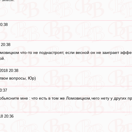
20:38
 20:38
мовицком что-то не поднастроят, если весной он не заиграет эффе
ой.
2018 20:38
 твои вопросы, Юр)
0:37
бьясните мне : что есть в том же Ломовицком,чего нету у других п
18 20:36