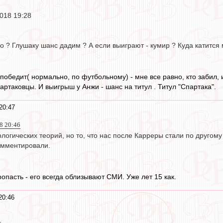
018 19:28
о ? Глушаку шанс дадим ? А если выиграют - кумир ? Куда катится м
победит( нормально, по футбольному) - мне все равно, кто забил, 
артаковцы. И выигрыш у Анжи - шанс на титул . Титул "Спартака".
20:47
18 20:46
огических теорий, но то, что нас после Карреры стали по другому
омментировали.
ропасть - его всегда облизывают СМИ. Уже лет 15 как.
20:46
.