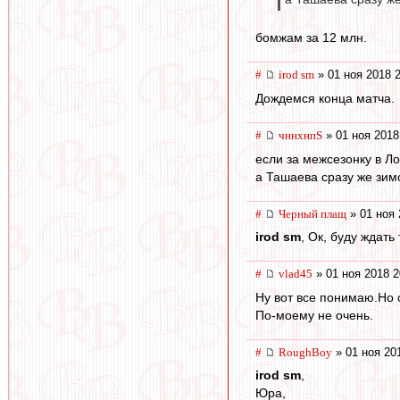
бомжам за 12 млн.
#
irod sm
» 01 ноя 2018 
Дождемся конца матча.
#
чннхнпS
» 01 ноя 2018
если за межсезонку в Ло
а Ташаева сразу же зим
#
Черный плащ
» 01 ноя 
irod sm
, Ок, буду ждать
#
vlad45
» 01 ноя 2018 2
Ну вот все понимаю.Но о
По-моему не очень.
#
RoughBoy
» 01 ноя 20
irod sm
,
Юра,