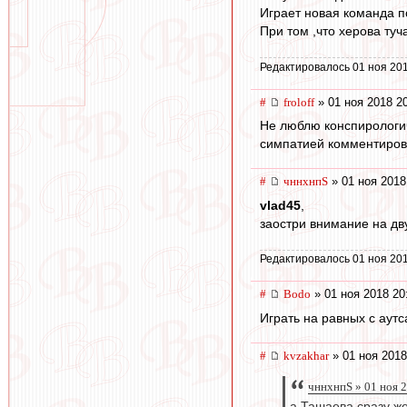
Играет новая команда п
При том ,что херова туч
Редактировалось 01 ноя 201
#
froloff
» 01 ноя 2018 2
Не люблю конспирологич
симпатией комментиров
#
чннхнпS
» 01 ноя 2018
vlad45
,
заостри внимание на дву
Редактировалось 01 ноя 201
#
Bodo
» 01 ноя 2018 20
Играть на равных с аут
#
kvzakhar
» 01 ноя 2018
чннхнпS » 01 ноя 
а Ташаева сразу же