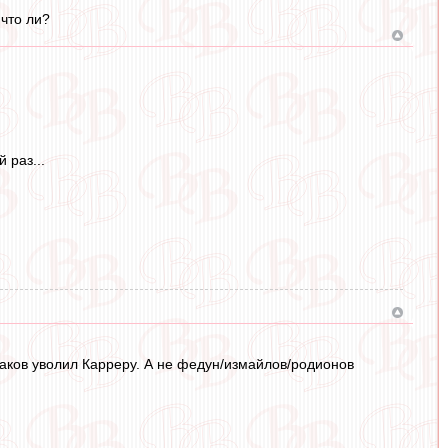
 что ли?
 раз...
шаков уволил Карреру. А не федун/измайлов/родионов