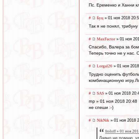
Пс. Еременко и Ханни к
#
Буц
» 01 ноя 2018 20:
Так я не понял, трибун
#
MaxFactor
» 01 ноя 20
Спасибо, Валера за бом
Теперь точно не у нас. 
#
Lorgal26
» 01 ноя 2018
Трудно оценить футбол
комбинационную игру.Ло
#
SAS
» 01 ноя 2018 20:
mp » 01 ноя 2018 20:48
не спеши :-)
#
NikNik
» 01 ноя 2018 
froloff » 01 ноя 20
Давно не помню, ч