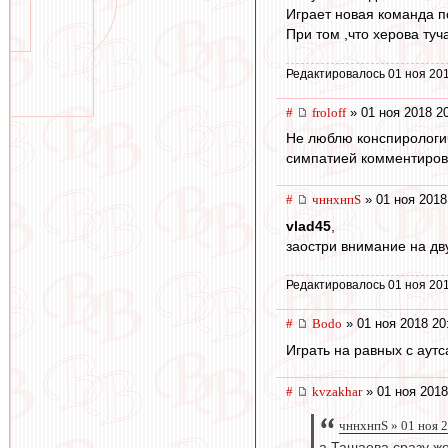
Играет новая команда п
При том ,что херова туч
Редактировалось 01 ноя 201
#
froloff
» 01 ноя 2018 2
Не люблю конспирологич
симпатией комментиров
#
чннхнпS
» 01 ноя 2018
vlad45
,
заостри внимание на дву
Редактировалось 01 ноя 201
#
Bodo
» 01 ноя 2018 20
Играть на равных с аут
#
kvzakhar
» 01 ноя 2018
чннхнпS » 01 ноя 
а Ташаева сразу же