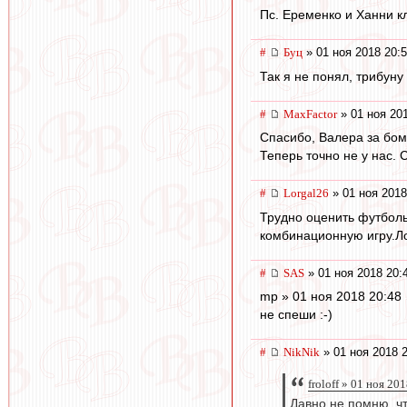
Пс. Еременко и Ханни к
#
Буц
» 01 ноя 2018 20:
Так я не понял, трибун
#
MaxFactor
» 01 ноя 20
Спасибо, Валера за бом
Теперь точно не у нас. 
#
Lorgal26
» 01 ноя 2018
Трудно оценить футбол
комбинационную игру.Ло
#
SAS
» 01 ноя 2018 20:
mp » 01 ноя 2018 20:48
не спеши :-)
#
NikNik
» 01 ноя 2018 
froloff » 01 ноя 20
Давно не помню, ч