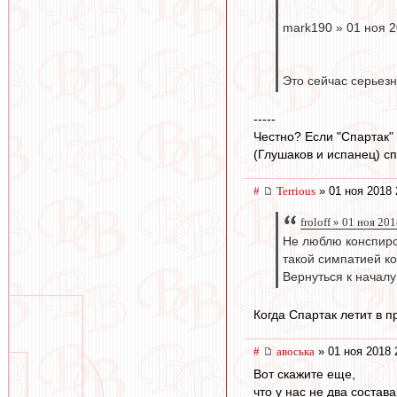
mark190 » 01 ноя 2
Это сейчас серьезн
-----
Честно? Если "Спартак" 
(Глушаков и испанец) сп
#
Terrious
» 01 ноя 2018 
froloff » 01 ноя 20
Не люблю конспирол
такой симпатией к
Вернуться к началу
Когда Спартак летит в п
#
авоська
» 01 ноя 2018 
Вот скажите еще,
что у нас не два состава