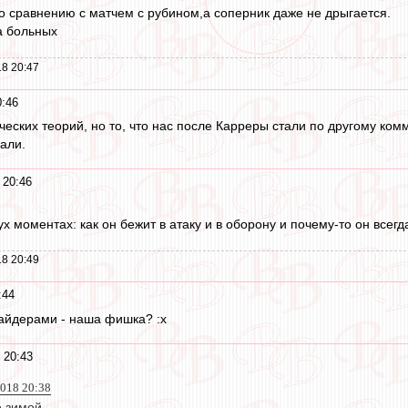
о сравнению с матчем с рубином,а соперник даже не дрыгается.
а больных
8 20:47
0:46
еских теорий, но то, что нас после Карреры стали по другому комм
али.
 20:46
х моментах: как он бежит в атаку и в оборону и почему-то он всегд
8 20:49
:44
сайдерами - наша фишка? :x
 20:43
2018 20:38
 зимой.