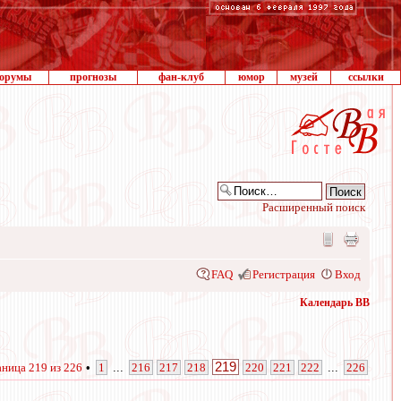
орумы
прогнозы
фан-клуб
юмор
музей
ссылки
Расширенный поиск
FAQ
Регистрация
Вход
Календарь ВВ
219
аница
219
из
226
•
1
...
216
217
218
220
221
222
...
226