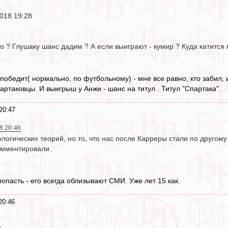
018 19:28
о ? Глушаку шанс дадим ? А если выиграют - кумир ? Куда катится м
победит( нормально, по футбольному) - мне все равно, кто забил, 
артаковцы. И выигрыш у Анжи - шанс на титул . Титул "Спартака".
20:47
18 20:46
огических теорий, но то, что нас после Карреры стали по другому
омментировали.
ропасть - его всегда облизывают СМИ. Уже лет 15 как.
20:46
.