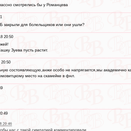
лассно смотрелись бы у Романцева
51
у Б закрыли для болельщиков или они ушли?
18 20:50
жей!
Сашку Зуева пусть растит.
 20:50
ьную состоявляющую,анжи особо не напрягается,мы академично ка
мовитцкому место на скамейке в фнл.
49
20:49
18 20:46
тобы нас с такой симпатией комментировали.