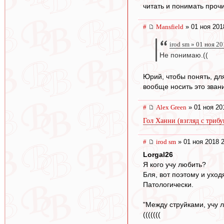
читать и понимать прочит
#
Mansfield
» 01 ноя 201
irod sm » 01 ноя 2
Не понимаю.((
Юрий, чтобы понять, дл
вообще носить это зван
#
Alex Green
» 01 ноя 20
Гол Ханни (взгляд с триб
#
irod sm
» 01 ноя 2018 
Lorgal26
Я кого учу любить?
Бля, вот поэтому и ухо
Патологически.
"Между струйками, учу л
(((((((