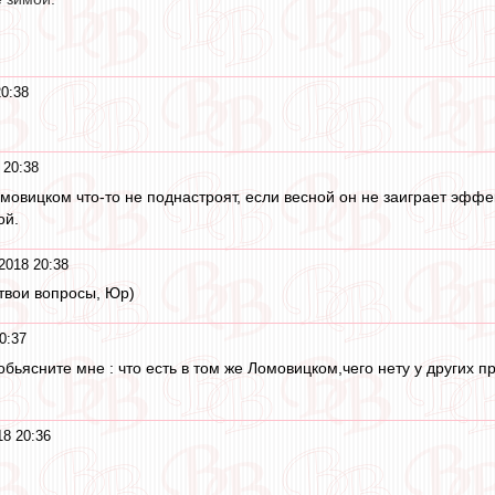
20:38
 20:38
мовицком что-то не поднастроят, если весной он не заиграет эффе
ой.
2018 20:38
 твои вопросы, Юр)
0:37
бьясните мне : что есть в том же Ломовицком,чего нету у других п
18 20:36