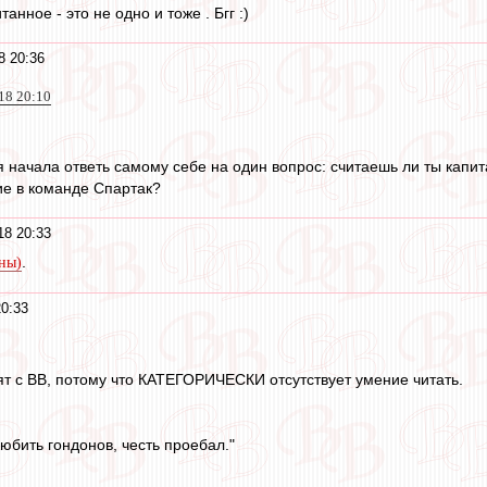
анное - это не одно и тоже . Бгг :)
8 20:36
018 20:10
я начала ответь самому себе на один вопрос: считаешь ли ты капи
ие в команде Спартак?
18 20:33
.
уны)
20:33
дят с ВВ, потому что КАТЕГОРИЧЕСКИ отсутствует умение читать.
юбить гондонов, честь проебал."