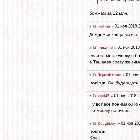
бомжам за 12 млн.
#
irod sm
» 01 ноя 2018 
Дождемся конца матча.
#
чннхнпS
» 01 ноя 2018
если за межсезонку в Ло
а Ташаева сразу же зим
#
Черный плащ
» 01 ноя 
irod sm
, Ок, буду ждать
#
vlad45
» 01 ноя 2018 2
Ну вот все понимаю.Но о
По-моему не очень.
#
RoughBoy
» 01 ноя 20
irod sm
,
Юра,