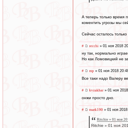
А теперь только время п
коментить угрозы мы се
Сейчас осталось только 
#
recchi
» 01 ноя 2018 20
ну так, нормально играе
Но как Ломовицкий не з
#
mp
» 01 ноя 2018 20:4
Все таки надо Валеру ве
#
kvzakhar
» 01 ноя 2018
онжи просто дно.
#
mark190
» 01 ноя 2018
Ritchie » 01 ноя 2
Ritchie » 01 ноя 20