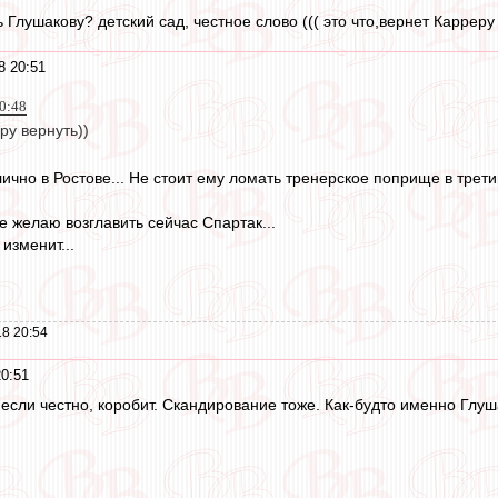
ь Глушакову? детский сад, честное слово ((( это что,вернет Карреру
8 20:51
0:48
ру вернуть))
тлично в Ростове... Не стоит ему ломать тренерское поприще в третий
е желаю возглавить сейчас Спартак...
изменит...
8 20:54
20:51
, если честно, коробит. Скандирование тоже. Как-будто именно Глу