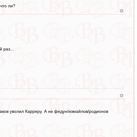
 что ли?
 раз...
шаков уволил Карреру. А не федун/измайлов/родионов