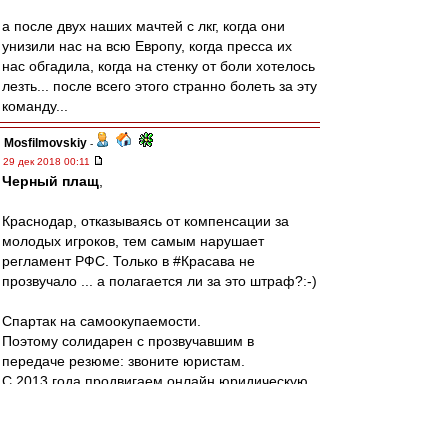
а после двух наших мачтей с лкг, когда они
унизили нас на всю Европу, когда пресса их
нас обгадила, когда на стенку от боли хотелось
лезть... после всего этого странно болеть за эту
команду...
Mosfilmovskiy
-
29 дек 2018 00:11
Черный плащ
,
Краснодар, отказываясь от компенсации за
молодых игроков, тем самым нарушает
регламент РФС. Только в #Красава не
прозвучало ... а полагается ли за это штраф?:-)
Спартак на самоокупаемости.
Поэтому солидарен с прозвучавшим в
передаче резюме: звоните юристам.
С 2013 года продвигаем онлайн юридическую
помощь:-)
Arte
-