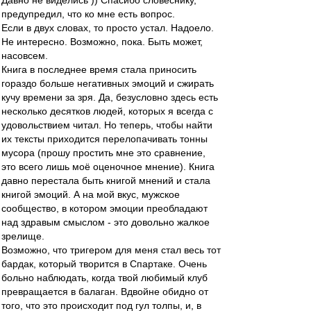
Давно не виделись )) Спасибо словеснику,
предупредил, что ко мне есть вопрос.
Если в двух словах, то просто устал. Надоело.
Не интересно. Возможно, пока. Быть может,
насовсем.
Книга в последнее время стала приносить
гораздо больше негативных эмоций и сжирать
кучу времени за зря. Да, безусловно здесь есть
несколько десятков людей, которых я всегда с
удовольствием читал. Но теперь, чтобы найти
их тексты приходится перелопачивать тонны
мусора (прошу простить мне это сравнение,
это всего лишь моё оценочное мнение). Книга
давно перестала быть книгой мнений и стала
книгой эмоций. А на мой вкус, мужское
сообщество, в котором эмоции преобладают
над здравым смыслом - это довольно жалкое
зрелище.
Возможно, что тригером для меня стал весь тот
бардак, который творится в Спартаке. Очень
больно наблюдать, когда твой любимый клуб
превращается в балаган. Вдвойне обидно от
того, что это происходит под гул толпы, и, в