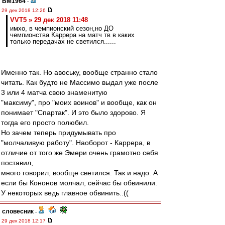
BM1964
-
29 дек 2018 12:26
VVT5 » 29 дек 2018 11:48
имхо, в чемпионский сезон,но ДО
чемпионства Каррера на матч тв в каких
только передачах не светился......
Именно так. Но авоську, вообще странно стало
читать. Как будто не Массимо выдал уже после
3 или 4 матча свою знаменитую
"максиму", про "моих воинов" и вообще, как он
понимает "Спартак". И это было здорово. Я
тогда его просто полюбил.
Но зачем теперь придумывать про
"молчаливую работу". Наоборот - Каррера, в
отличие от того же Эмери очень грамотно себя
поставил,
много говорил, вообще светился. Так и надо. А
если бы Кононов молчал, сейчас бы обвинили.
У некоторых ведь главное обвинить..((
словесник
-
29 дек 2018 12:17