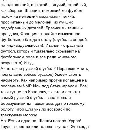
скандинавский, он такой - тягучий, стройный,
как сборная Швеции, немецкий же футбол
похож на немецкий механизм - четкий,
просчитанный до мелочей, из лучших
подобранных деталей. Бразилия - танцы и
праздник, Франция - подайте изысканное
футбольное блюдо к столу (футбол с опорой
на индивидуальности), Италия - страстный
футбол, который тщательно скрывают на
футбольном поле и все ради конечного
результата) И т.д.
А что такое русский футбол? Пора вспомнить,
чем славно войско русское) Умеем стоять
насмерть. Как например против испанцев на
последнем ЧМР. Или под Сталинградом. Все
таки тут не по Кононову, т.к. это и есть тот
самый русский футбол, запарковали
Березуцкими да Гацканами, да по грязному
болоту, чтоб шли уныло восвояси по
трескучему морозу.
Но. Есть и одно но. Шашки наголо. Уррра!
Грудь в крестах или голова в кустах. Это когда