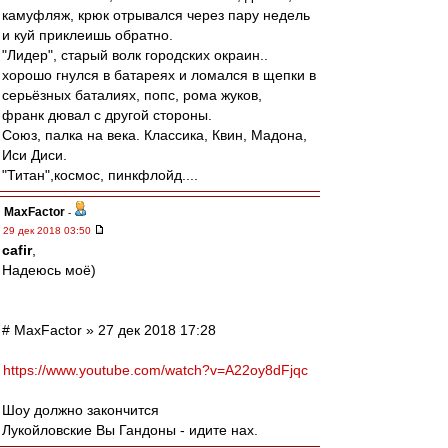
камуфляж, крюк отрывался через пару недель
и куй приклеишь обратно.
"Лидер", старый волк городских окраин..
хорошо гнулся в батареях и ломался в щепки в
серьёзных баталиях, попс, рома жуков,
франк дювал с другой стороны.
Союз, палка на века. Классика, Квин, Мадона,
Иси Диси.
"Титан",космос, пинкфлойд....
MaxFactor
-
29 дек 2018 03:50
cafir
,
Надеюсь моё)
# MaxFactor » 27 дек 2018 17:28
https://www.youtube.com/watch?v=A22oy8dFjqc
Шоу должно закончится
Лукойловские Вы Гандоны - идите нах.