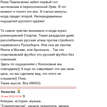
Рома Павлюченко забил первый гол
англичанам в переполненной Луже. В тот
момент я понял это все. И считал минуты,
когда придет второй. Непередаваемые
ощущения русского куража!
То самое чувство возникало и когда играл
романцевский Спартак. Такая разудалая даже
расхлябанная русская атака против стройного
норвежского Русенборга. Или она же против
Реала в Москве, или Арсенала... Так что
спартаковский футбол это русский футбол без
сомнения.
Здесь по ощущениям с Кононовым мы
совпадаем)) А еще он озвучивает это как свою
цель, но мы сделаем вид, что этого не
слышали)) Пока.
Такие мысли. Все ИМХО)
Paraschut
-
29 дек 2018 03:58
Клюшки, история, музыка...
"Стеклопластик", начало технопопа, депеш,