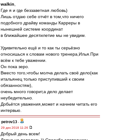
walkin
,
Где я и где беззаветная любовь)
Лишь отдаю себе отчёт в том,что ничего
подобного драйву команды Карреры в
нынешней системе координат
в ближайшее десятилетие мы не увидим.
Удивительно ещё и то как ты серьёзно
относишься к словам нового тренера,Илья.При
всём к тебе уважении.
Он пока зеро.
Вместо того,чтобы молча делать своё дело(как
итальянец только приступивший к своим
обязанностям),
очень много говорит,а дело делает
неубедительно.
Добьётся уважения,может и начнем читать его
интервью.
petrov13
-
29 дек 2018 11:26
Добрый день всем!