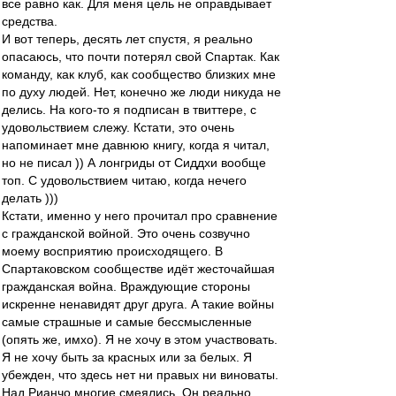
все равно как. Для меня цель не оправдывает
средства.
И вот теперь, десять лет спустя, я реально
опасаюсь, что почти потерял свой Спартак. Как
команду, как клуб, как сообщество близких мне
по духу людей. Нет, конечно же люди никуда не
делись. На кого-то я подписан в твиттере, с
удовольствием слежу. Кстати, это очень
напоминает мне давнюю книгу, когда я читал,
но не писал )) А лонгриды от Сиддхи вообще
топ. С удовольствием читаю, когда нечего
делать )))
Кстати, именно у него прочитал про сравнение
с гражданской войной. Это очень созвучно
моему восприятию происходящего. В
Спартаковском сообществе идёт жесточайшая
гражданская война. Враждующие стороны
искренне ненавидят друг друга. А такие войны
самые страшные и самые бессмысленные
(опять же, имхо). Я не хочу в этом участвовать.
Я не хочу быть за красных или за белых. Я
убежден, что здесь нет ни правых ни виноваты.
Над Рианчо многие смеялись. Он реально