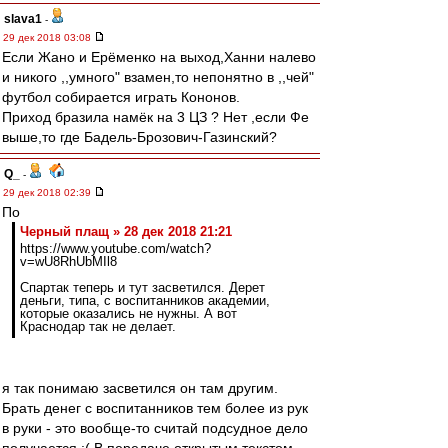
slava1
-
29 дек 2018 03:08
Если Жано и Ерёменко на выход,Ханни налево
и никого ,,умного" взамен,то непонятно в ,,чей"
футбол собирается играть Кононов.
Приход бразила намёк на 3 ЦЗ ? Нет ,если Фе
выше,то где Бадель-Брозович-Газинский?
Q_
-
29 дек 2018 02:39
По
Черный плащ » 28 дек 2018 21:21
https://www.youtube.com/watch?
v=wU8RhUbMIl8
Спартак теперь и тут засветился. Дерет
деньги, типа, с воспитанников академии,
которые оказались не нужны. А вот
Краснодар так не делает.
я так понимаю засветился он там другим.
Брать денег с воспитанников тем более из рук
в руки - это вообще-то считай подсудное дело