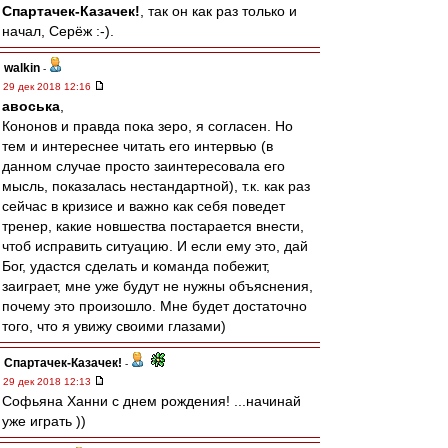
Спартачек-Казачек!
, так он как раз только и
начал, Серёж :-).
walkin
-
29 дек 2018 12:16
авоська
,
Кононов и правда пока зеро, я согласен. Но
тем и интереснее читать его интервью (в
данном случае просто заинтересовала его
мысль, показалась нестандартной), т.к. как раз
сейчас в кризисе и важно как себя поведет
тренер, какие новшества постарается внести,
чтоб исправить ситуацию. И если ему это, дай
Бог, удастся сделать и команда побежит,
заиграет, мне уже будут не нужны объяснения,
почему это произошло. Мне будет достаточно
того, что я увижу своими глазами)
Спартачек-Казачек!
-
29 дек 2018 12:13
Софьяна Ханни с днем рождения! ...начинай
уже играть ))