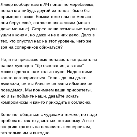
Ливер вообще нам в ЛЧ попал по жеребьёвке,
попал кто-нибудь другой из топов - было бы
примерно также. Бомжи тоже нам не мешают,
они берут своё, согласно вложениям (может
даже меньше). Скорее наши возможные титулы
ушли к коням, но даже и не в них дело. Дело в
тех, кто опустил нас на этот уровень, чего же
зря на соперников обижаться?
Не, я не призываю всю ненависть направить на
наших луковцев. "До основания, а затем" -
может сделать нам только хуже. Надо с ними
как-то договариваться. Типа - да, вы долго
лукавили, но мы больше на ваши обманки не
поведёмся. Мы понимаем ваши приоритеты,
но и вы поймите наши, давайте искать
компромиссы и как-то приходить к согласию.
Конечно, общаться с чудаками тяжело, но надо
пробовать, как-то двигаться потихоньку. А всю
энергию тратить на ненависть к соперникам,
это только им и выгодно...