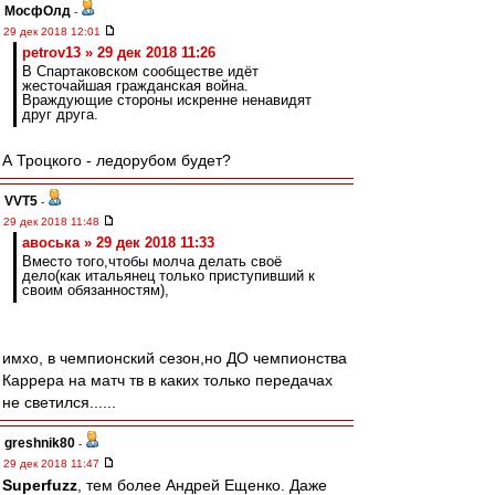
МосфОлд
-
29 дек 2018 12:01
petrov13 » 29 дек 2018 11:26
В Спартаковском сообществе идёт
жесточайшая гражданская война.
Враждующие стороны искренне ненавидят
друг друга.
А Троцкого - ледорубом будет?
VVT5
-
29 дек 2018 11:48
авоська » 29 дек 2018 11:33
Вместо того,чтобы молча делать своё
дело(как итальянец только приступивший к
своим обязанностям),
имхо, в чемпионский сезон,но ДО чемпионства
Каррера на матч тв в каких только передачах
не светился......
greshnik80
-
29 дек 2018 11:47
Superfuzz
, тем более Андрей Ещенко. Даже