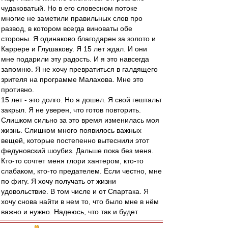
чудаковатый. Но в его словесном потоке
многие не заметили правильных слов про
развод, в котором всегда виноваты обе
стороны. Я одинаково благодарен за золото и
Каррере и Глушакову. Я 15 лет ждал. И они
мне подарили эту радость. И я это навсегда
запомню. Я не хочу превратиться в галдящего
зрителя на программе Малахова. Мне это
противно.
15 лет - это долго. Но я дошел. Я свой гештальт
закрыл. Я не уверен, что готов повторить.
Слишком сильно за это время изменилась моя
жизнь. Слишком много появилось важных
вещей, которые постепенно вытеснили этот
федуновский шоубиз. Дальше пока без меня.
Кто-то сочтет меня глори хантером, кто-то
слабаком, кто-то предателем. Если честно, мне
по фигу. Я хочу получать от жизни
удовольствие. В том числе и от Спартака. Я
хочу снова найти в нем то, что было мне в нём
важно и нужно. Надеюсь, что так и будет.