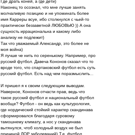
Где драть коней, а где дети)
Наконец то осознал, что мне лучше занять
молчаливую позицию и не упоминать более
имя Карреры всуе, ибо столкнулся с чьей-то
практически беззаветной ЛЮБОВЬЮ )) А она
сущность иррациональна и какому либо
анализу не подлежит)
Так что уважаемый Александр, это более не
моя война)
Я лучше че нить по серенькому. Например, про
русский футбол. Давеча Кононов сказал что то
вроде того, что спартаковский футбол есть суть
русский футбол. Есть над чем поразмыслить...
И пришел я к своим следующим выводам.
Наверное, Кононов отчасти прав, ведь что
такое русский футбол и национальный футбол
вообще? Футбол - он ведь как культурология,
где нордический стойкий характер скандинава
сформировался благодаря суровому
тамошнему климату, а нос у скандинава
вытянулся, чтоб холодный воздух не был
причиной ЛОР заболеваний) Т.е. футбол