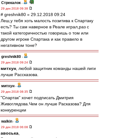
Стрекалок
-
29 дек 2018 09:38
# greshnik80 » 29.12.2018 09:24
Леш,у тебя хоть малость позитива к Спартаку
есть? Ты сам наверное в Реале играл,раз с
такой категоричностью говоришь о том или
другом игроке Спартака и как правило в
негативном тоне?
greshnik80
-
29 дек 2018 09:24
митхун
, любой защитник команды нашей лиги
лучше Рассказова.
митхун
-
29 дек 2018 08:35
"Спартак" хочет подписать Дмитрия
Живоглядова.Чем он лучше Расказова? Для
конкуренции
walkin
-
29 дек 2018 06:08
авоська
,