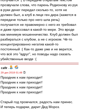
получается :( В передаче открытым текстом
прозвучали слова, что парень Родионову из рук
в руки денег передал сколько-то, хотя не
должен был, а клуб в лице ген.дира (кажется в
передаче только про него шла речь)
получается не правомерно с него их требовал
и даже прессовал в какой-то мере. Это вроде
как минимум мошенничество. Клуб должен был
разбираться с клубом, а не с игроком. Чё-то
концентрированно негатив какой-то
постоянный :( Как-то даже уже и не верится,
что всё это "вдруг", но поводы надо сказать
убийственные везде :(
cafir
-
29 дек 2018 01:48
Праздник к нам приходит!
Праздник к нам приходит!
Праздник к нам приходит!
Праздник к нам приходит!
Старый год промчался, радость нам принес.
И теперь подарки, дарит Дед Мороз.