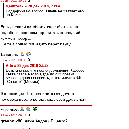
29 дек 2018 10:03
Ценитель » 28 дек 2018, 23:04
Поддерживаю вопрос. Очень не хватает его
на Книге.
Есть древний китайский способ ответа на
подобные вопросы--прочитать последний
коммент юзера.
Он там прямо пишет,что берёт паузу.
Ценитель
-
29 дек 2018 09:53
Arte » 28 дек 2018 23:32
Есть мнение, что после увольнения Карреры,
Книга стала местом, где до сих правит
безрассудная ненависть, в том числе к ФК
"Спартак" (Москва).
Это позиция Петрова или ты за другого
человека просто вставляешь свои домыслы?
Superfuzz
-
29 дек 2018 09:41
greshnik80
, даже Андрей Ещенко?