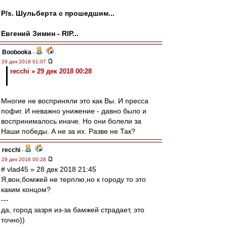
P/s. Шульберта с прошедшим...
Евгений Зимин - RIP...
Boobooka
-
29 дек 2018 01:07
recchi » 29 дек 2018 00:28
Многие не восприняли это как Вы. И пресса
пофиг. И неважно унижение - давно было и
воспринималось иначе. Но они болели за
Наши победы. А не за их. Разве не Так?
recchi
-
29 дек 2018 00:28
# vlad45 » 28 дек 2018 21:45
Я,вон,бомжей не терплю,но к городу то это
каким концом?
---
да, город зазря из-за бамжей страдает, это
точно))