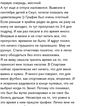
первую очередь, местной.
А тут еще и отпуск наложился. Вывезли в
сентябре детей в Сеул, хотели показать им
цивилизацию )) График был очень плотный.
Если раньше я крайне редко за день ни разу на
книгу не заходил, то тут пропускал по 3-4 дня
подряд. И как раз писали в это время много.
Впервые в жизни я не стал читать все, что
пропустил, времени не было. И вдруг понял,
что ничего страшного не произошло. Мир не
рухнул. Стало отчетливо понятно, что я легко
могу обходиться без этого мазохизма.
Я не вижу смысла тратить время на то, что
приносит мне только негатив. В Спартаке
сейчас практически нет ничего, что для меня
важно и нужно. Я много раз говорил, что для
меня футбол, как спортивная игра, вторичен. И
я искренне радовался в конце нулевых, что не
выбрал когда-то Зенит. Потому что понимал,
что был бы жутко разочарован и не смог бы
болеть дальше. Несмотря на то, что ровно в
это время к ним пришли трофеи. Лично мне не