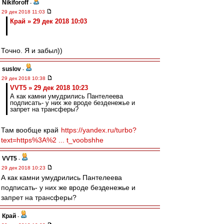
Nikiforoff
-
29 дек 2018 11:03
Край » 29 дек 2018 10:03
Точно. Я и забыл))
suslov
-
29 дек 2018 10:38
VVT5 » 29 дек 2018 10:23
А как камни умудрились Пантелеева
подписать- у них же вроде безденежье и
запрет на трансферы?
Там вообще край
https://yandex.ru/turbo?
text=https%3A%2 ... t_voobshhe
VVT5
-
29 дек 2018 10:23
А как камни умудрились Пантелеева
подписать- у них же вроде безденежье и
запрет на трансферы?
Край
-