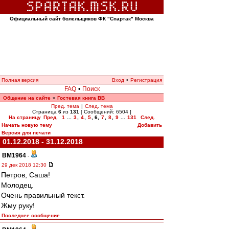
Официальный сайт болельщиков ФК "Спартак" Москва
Полная версия
Вход
•
Регистрация
FAQ
•
Поиск
Общение на сайте
Гостевая книга ВВ
»
Пред. тема
|
След. тема
Страница
6
из
131
[ Сообщений: 6504 ]
На страницу
Пред.
1
...
3
,
4
,
5
,
6
,
7
,
8
,
9
...
131
След.
Начать новую тему
Добавить
Версия для печати
01.12.2018 - 31.12.2018
BM1964
-
29 дек 2018 12:30
Петров, Саша!
Молодец.
Очень правильный текст.
Жму руку!
Последнее сообщение