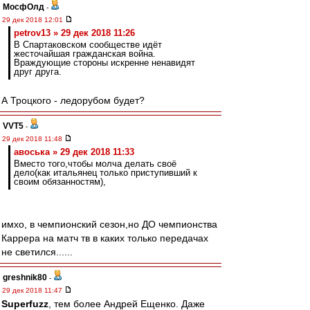
МосфОлд
-
29 дек 2018 12:01
petrov13 » 29 дек 2018 11:26
В Спартаковском сообществе идёт
жесточайшая гражданская война.
Враждующие стороны искренне ненавидят
друг друга.
А Троцкого - ледорубом будет?
VVT5
-
29 дек 2018 11:48
авоська » 29 дек 2018 11:33
Вместо того,чтобы молча делать своё
дело(как итальянец только приступивший к
своим обязанностям),
имхо, в чемпионский сезон,но ДО чемпионства
Каррера на матч тв в каких только передачах
не светился......
greshnik80
-
29 дек 2018 11:47
Superfuzz
, тем более Андрей Ещенко. Даже