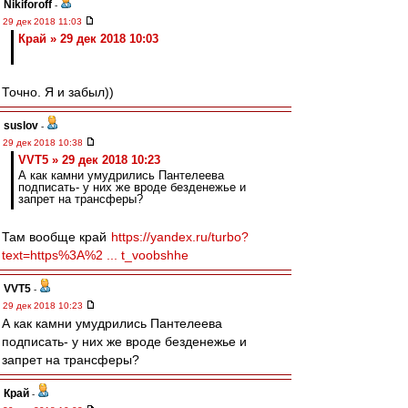
Nikiforoff
-
29 дек 2018 11:03
Край » 29 дек 2018 10:03
Точно. Я и забыл))
suslov
-
29 дек 2018 10:38
VVT5 » 29 дек 2018 10:23
А как камни умудрились Пантелеева
подписать- у них же вроде безденежье и
запрет на трансферы?
Там вообще край
https://yandex.ru/turbo?
text=https%3A%2 ... t_voobshhe
VVT5
-
29 дек 2018 10:23
А как камни умудрились Пантелеева
подписать- у них же вроде безденежье и
запрет на трансферы?
Край
-