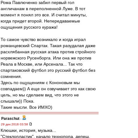
Рома Павлюченко забил первый гол
англичанам в переполненной Луже. В тот
момент я понял это все. И считал минуты,
когда придет второй. Непередаваемые
ощущения русского куража!
То самое чувство возникало и когда играл
романцевский Спартак. Такая разудалая даже
расхлябанная русская атака против стройного
норвежского Русенборга. Или она же против
Реала в Москве, или Арсенала... Так что
спартаковский футбол это русский футбол без
сомнения.
Здесь по ощущениям с Кононовым мы
совпадаем)) А еще он озвучивает это как свою
цель, но мы сделаем вид, что этого не
слышали)) Пока.
Такие мысли. Все ИМХО)
Paraschut
-
29 дек 2018 03:58
Клюшки, история, музыка...
"Стеклопластик", начало технопопа, депеш,