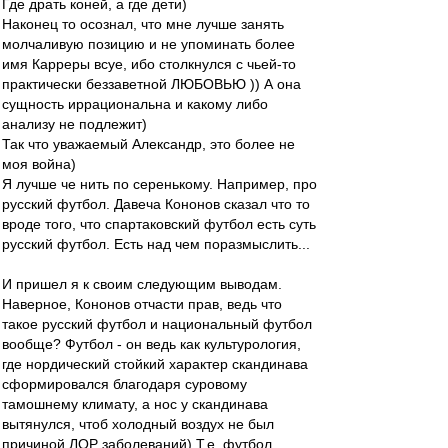
Где драть коней, а где дети)
Наконец то осознал, что мне лучше занять
молчаливую позицию и не упоминать более
имя Карреры всуе, ибо столкнулся с чьей-то
практически беззаветной ЛЮБОВЬЮ )) А она
сущность иррациональна и какому либо
анализу не подлежит)
Так что уважаемый Александр, это более не
моя война)
Я лучше че нить по серенькому. Например, про
русский футбол. Давеча Кононов сказал что то
вроде того, что спартаковский футбол есть суть
русский футбол. Есть над чем поразмыслить...
И пришел я к своим следующим выводам.
Наверное, Кононов отчасти прав, ведь что
такое русский футбол и национальный футбол
вообще? Футбол - он ведь как культурология,
где нордический стойкий характер скандинава
сформировался благодаря суровому
тамошнему климату, а нос у скандинава
вытянулся, чтоб холодный воздух не был
причиной ЛОР заболеваний) Т.е. футбол