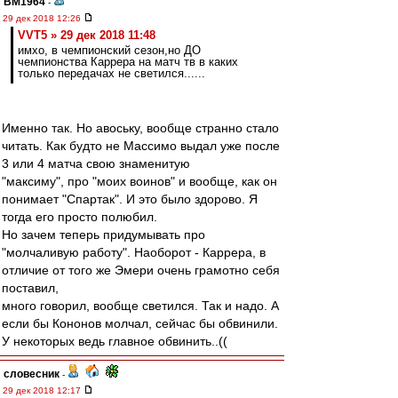
BM1964
-
29 дек 2018 12:26
VVT5 » 29 дек 2018 11:48
имхо, в чемпионский сезон,но ДО
чемпионства Каррера на матч тв в каких
только передачах не светился......
Именно так. Но авоську, вообще странно стало
читать. Как будто не Массимо выдал уже после
3 или 4 матча свою знаменитую
"максиму", про "моих воинов" и вообще, как он
понимает "Спартак". И это было здорово. Я
тогда его просто полюбил.
Но зачем теперь придумывать про
"молчаливую работу". Наоборот - Каррера, в
отличие от того же Эмери очень грамотно себя
поставил,
много говорил, вообще светился. Так и надо. А
если бы Кононов молчал, сейчас бы обвинили.
У некоторых ведь главное обвинить..((
словесник
-
29 дек 2018 12:17