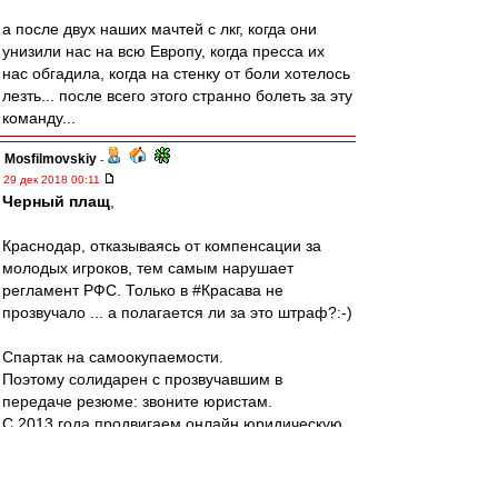
а после двух наших мачтей с лкг, когда они
унизили нас на всю Европу, когда пресса их
нас обгадила, когда на стенку от боли хотелось
лезть... после всего этого странно болеть за эту
команду...
Mosfilmovskiy
-
29 дек 2018 00:11
Черный плащ
,
Краснодар, отказываясь от компенсации за
молодых игроков, тем самым нарушает
регламент РФС. Только в #Красава не
прозвучало ... а полагается ли за это штраф?:-)
Спартак на самоокупаемости.
Поэтому солидарен с прозвучавшим в
передаче резюме: звоните юристам.
С 2013 года продвигаем онлайн юридическую
помощь:-)
Arte
-