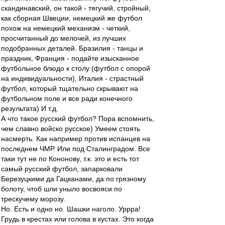
скандинавский, он такой - тягучий, стройный,
как сборная Швеции, немецкий же футбол
похож на немецкий механизм - четкий,
просчитанный до мелочей, из лучших
подобранных деталей. Бразилия - танцы и
праздник, Франция - подайте изысканное
футбольное блюдо к столу (футбол с опорой
на индивидуальности), Италия - страстный
футбол, который тщательно скрывают на
футбольном поле и все ради конечного
результата) И т.д.
А что такое русский футбол? Пора вспомнить,
чем славно войско русское) Умеем стоять
насмерть. Как например против испанцев на
последнем ЧМР. Или под Сталинградом. Все
таки тут не по Кононову, т.к. это и есть тот
самый русский футбол, запарковали
Березуцкими да Гацканами, да по грязному
болоту, чтоб шли уныло восвояси по
трескучему морозу.
Но. Есть и одно но. Шашки наголо. Уррра!
Грудь в крестах или голова в кустах. Это когда