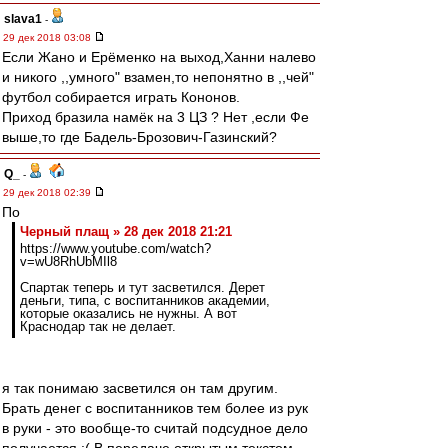
slava1
-
29 дек 2018 03:08
Если Жано и Ерёменко на выход,Ханни налево
и никого ,,умного" взамен,то непонятно в ,,чей"
футбол собирается играть Кононов.
Приход бразила намёк на 3 ЦЗ ? Нет ,если Фе
выше,то где Бадель-Брозович-Газинский?
Q_
-
29 дек 2018 02:39
По
Черный плащ » 28 дек 2018 21:21
https://www.youtube.com/watch?
v=wU8RhUbMIl8
Спартак теперь и тут засветился. Дерет
деньги, типа, с воспитанников академии,
которые оказались не нужны. А вот
Краснодар так не делает.
я так понимаю засветился он там другим.
Брать денег с воспитанников тем более из рук
в руки - это вообще-то считай подсудное дело