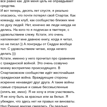
все равно как. Для меня цель не оправдывает
средства.
И вот теперь, десять лет спустя, я реально
опасаюсь, что почти потерял свой Спартак. Как
команду, как клуб, как сообщество близких мне
по духу людей. Нет, конечно же люди никуда не
делись. На кого-то я подписан в твиттере, с
удовольствием слежу. Кстати, это очень
напоминает мне давнюю книгу, когда я читал,
но не писал )) А лонгриды от Сиддхи вообще
топ. С удовольствием читаю, когда нечего
делать )))
Кстати, именно у него прочитал про сравнение
с гражданской войной. Это очень созвучно
моему восприятию происходящего. В
Спартаковском сообществе идёт жесточайшая
гражданская война. Враждующие стороны
искренне ненавидят друг друга. А такие войны
самые страшные и самые бессмысленные
(опять же, имхо). Я не хочу в этом участвовать.
Я не хочу быть за красных или за белых. Я
убежден, что здесь нет ни правых ни виноваты.
Над Рианчо многие смеялись. Он реально