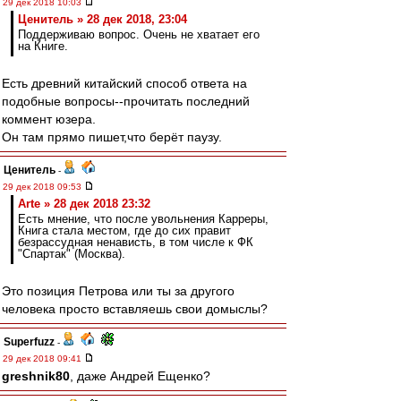
29 дек 2018 10:03
Ценитель » 28 дек 2018, 23:04
Поддерживаю вопрос. Очень не хватает его
на Книге.
Есть древний китайский способ ответа на
подобные вопросы--прочитать последний
коммент юзера.
Он там прямо пишет,что берёт паузу.
Ценитель
-
29 дек 2018 09:53
Arte » 28 дек 2018 23:32
Есть мнение, что после увольнения Карреры,
Книга стала местом, где до сих правит
безрассудная ненависть, в том числе к ФК
"Спартак" (Москва).
Это позиция Петрова или ты за другого
человека просто вставляешь свои домыслы?
Superfuzz
-
29 дек 2018 09:41
greshnik80
, даже Андрей Ещенко?