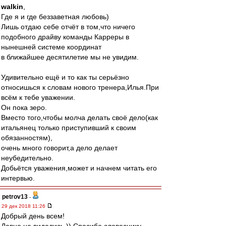
walkin
,
Где я и где беззаветная любовь)
Лишь отдаю себе отчёт в том,что ничего
подобного драйву команды Карреры в
нынешней системе координат
в ближайшее десятилетие мы не увидим.
Удивительно ещё и то как ты серьёзно
относишься к словам нового тренера,Илья.При
всём к тебе уважении.
Он пока зеро.
Вместо того,чтобы молча делать своё дело(как
итальянец только приступивший к своим
обязанностям),
очень много говорит,а дело делает
неубедительно.
Добьётся уважения,может и начнем читать его
интервью.
petrov13
-
29 дек 2018 11:26
Добрый день всем!