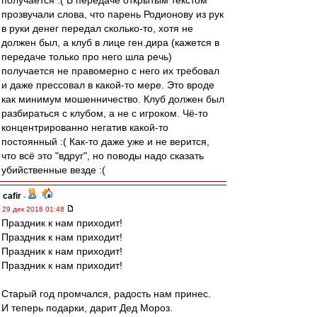
получается :( В передаче открытым текстом
прозвучали слова, что парень Родионову из рук
в руки денег передал сколько-то, хотя не
должен был, а клуб в лице ген.дира (кажется в
передаче только про него шла речь)
получается не правомерно с него их требовал
и даже прессовал в какой-то мере. Это вроде
как минимум мошенничество. Клуб должен был
разбираться с клубом, а не с игроком. Чё-то
концентрированно негатив какой-то
постоянный :( Как-то даже уже и не верится,
что всё это "вдруг", но поводы надо сказать
убийственные везде :(
cafir
-
29 дек 2018 01:48
Праздник к нам приходит!
Праздник к нам приходит!
Праздник к нам приходит!
Праздник к нам приходит!
Старый год промчался, радость нам принес.
И теперь подарки, дарит Дед Мороз.