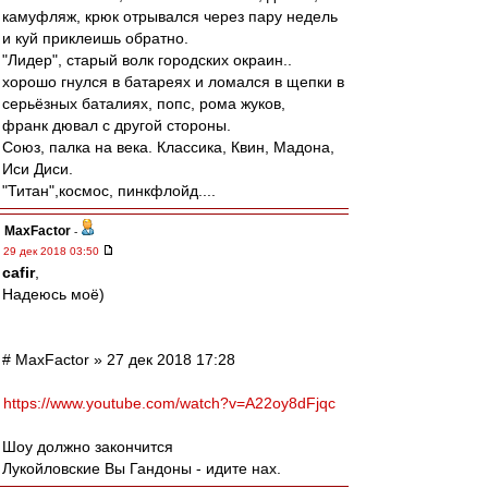
камуфляж, крюк отрывался через пару недель
и куй приклеишь обратно.
"Лидер", старый волк городских окраин..
хорошо гнулся в батареях и ломался в щепки в
серьёзных баталиях, попс, рома жуков,
франк дювал с другой стороны.
Союз, палка на века. Классика, Квин, Мадона,
Иси Диси.
"Титан",космос, пинкфлойд....
MaxFactor
-
29 дек 2018 03:50
cafir
,
Надеюсь моё)
# MaxFactor » 27 дек 2018 17:28
https://www.youtube.com/watch?v=A22oy8dFjqc
Шоу должно закончится
Лукойловские Вы Гандоны - идите нах.