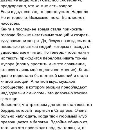
Давно не виделись )) Спасибо словеснику,
предупредил, что ко мне есть вопрос.
Если в двух словах, то просто устал. Надоело.
Не интересно. Возможно, пока. Быть может,
насовсем.
Книга в последнее время стала приносить
гораздо больше негативных эмоций и сжирать
кучу времени за зря. Да, безусловно здесь есть
несколько десятков людей, которых я всегда с
удовольствием читал. Но теперь, чтобы найти
их тексты приходится перелопачивать тонны
мусора (прошу простить мне это сравнение,
это всего лишь моё оценочное мнение). Книга
давно перестала быть книгой мнений и стала
книгой эмоций. А на мой вкус, мужское
сообщество, в котором эмоции преобладают
над здравым смыслом - это довольно жалкое
зрелище.
Возможно, что тригером для меня стал весь тот
бардак, который творится в Спартаке. Очень
больно наблюдать, когда твой любимый клуб
превращается в балаган. Вдвойне обидно от
того, что это происходит под гул толпы, и, в