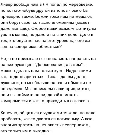
Ливер вообще нам в ЛЧ попал по жеребьёвке,
попал кто-нибудь другой из топов - было бы
примерно также. Бомжи тоже нам не мешают,
они берут своё, согласно вложениям (может
даже меньше). Скорее наши возможные титулы
ушли к коням, но даже и не в них дело. Дело в
тех, кто опустил нас на этот уровень, чего же
зря на соперников обижаться?
Не, я не призываю всю ненависть направить на
наших луковцев. "До основания, а затем" -
может сделать нам только хуже. Надо с ними
как-то договариваться. Типа - да, вы долго
лукавили, но мы больше на ваши обманки не
поведёмся. Мы понимаем ваши приоритеты,
но и вы поймите наши, давайте искать
компромиссы и как-то приходить к согласию.
Конечно, общаться с чудаками тяжело, но надо
пробовать, как-то двигаться потихоньку. А всю
энергию тратить на ненависть к соперникам,
это только им и выгодно...