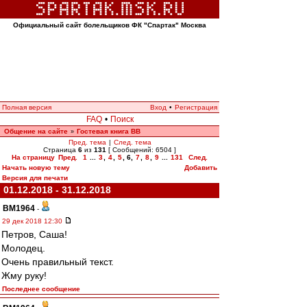
Официальный сайт болельщиков ФК "Спартак" Москва
Полная версия
Вход
•
Регистрация
FAQ
•
Поиск
Общение на сайте
Гостевая книга ВВ
»
Пред. тема
|
След. тема
Страница
6
из
131
[ Сообщений: 6504 ]
На страницу
Пред.
1
...
3
,
4
,
5
,
6
,
7
,
8
,
9
...
131
След.
Начать новую тему
Добавить
Версия для печати
01.12.2018 - 31.12.2018
BM1964
-
29 дек 2018 12:30
Петров, Саша!
Молодец.
Очень правильный текст.
Жму руку!
Последнее сообщение