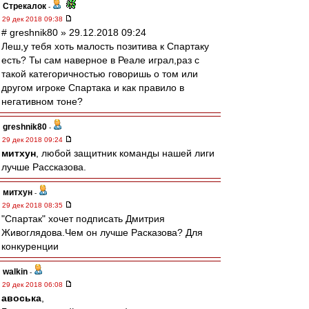
Стрекалок
-
29 дек 2018 09:38
# greshnik80 » 29.12.2018 09:24
Леш,у тебя хоть малость позитива к Спартаку
есть? Ты сам наверное в Реале играл,раз с
такой категоричностью говоришь о том или
другом игроке Спартака и как правило в
негативном тоне?
greshnik80
-
29 дек 2018 09:24
митхун
, любой защитник команды нашей лиги
лучше Рассказова.
митхун
-
29 дек 2018 08:35
"Спартак" хочет подписать Дмитрия
Живоглядова.Чем он лучше Расказова? Для
конкуренции
walkin
-
29 дек 2018 06:08
авоська
,