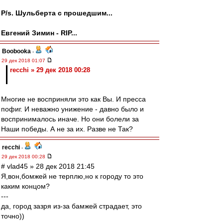
P/s. Шульберта с прошедшим...
Евгений Зимин - RIP...
Boobooka
-
29 дек 2018 01:07
recchi » 29 дек 2018 00:28
Многие не восприняли это как Вы. И пресса
пофиг. И неважно унижение - давно было и
воспринималось иначе. Но они болели за
Наши победы. А не за их. Разве не Так?
recchi
-
29 дек 2018 00:28
# vlad45 » 28 дек 2018 21:45
Я,вон,бомжей не терплю,но к городу то это
каким концом?
---
да, город зазря из-за бамжей страдает, это
точно))