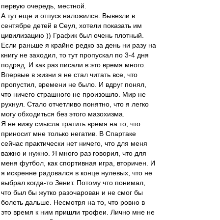
первую очередь, местной.
А тут еще и отпуск наложился. Вывезли в
сентябре детей в Сеул, хотели показать им
цивилизацию )) График был очень плотный.
Если раньше я крайне редко за день ни разу на
книгу не заходил, то тут пропускал по 3-4 дня
подряд. И как раз писали в это время много.
Впервые в жизни я не стал читать все, что
пропустил, времени не было. И вдруг понял,
что ничего страшного не произошло. Мир не
рухнул. Стало отчетливо понятно, что я легко
могу обходиться без этого мазохизма.
Я не вижу смысла тратить время на то, что
приносит мне только негатив. В Спартаке
сейчас практически нет ничего, что для меня
важно и нужно. Я много раз говорил, что для
меня футбол, как спортивная игра, вторичен. И
я искренне радовался в конце нулевых, что не
выбрал когда-то Зенит. Потому что понимал,
что был бы жутко разочарован и не смог бы
болеть дальше. Несмотря на то, что ровно в
это время к ним пришли трофеи. Лично мне не