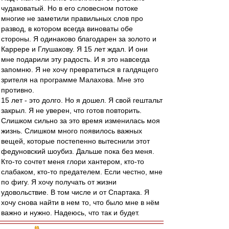
чудаковатый. Но в его словесном потоке
многие не заметили правильных слов про
развод, в котором всегда виноваты обе
стороны. Я одинаково благодарен за золото и
Каррере и Глушакову. Я 15 лет ждал. И они
мне подарили эту радость. И я это навсегда
запомню. Я не хочу превратиться в галдящего
зрителя на программе Малахова. Мне это
противно.
15 лет - это долго. Но я дошел. Я свой гештальт
закрыл. Я не уверен, что готов повторить.
Слишком сильно за это время изменилась моя
жизнь. Слишком много появилось важных
вещей, которые постепенно вытеснили этот
федуновский шоубиз. Дальше пока без меня.
Кто-то сочтет меня глори хантером, кто-то
слабаком, кто-то предателем. Если честно, мне
по фигу. Я хочу получать от жизни
удовольствие. В том числе и от Спартака. Я
хочу снова найти в нем то, что было мне в нём
важно и нужно. Надеюсь, что так и будет.