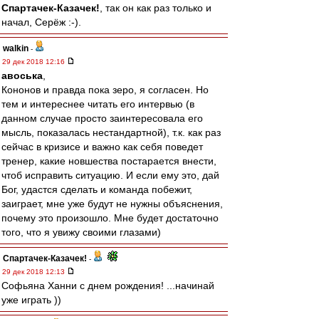
Спартачек-Казачек!
, так он как раз только и
начал, Серёж :-).
walkin
-
29 дек 2018 12:16
авоська
,
Кононов и правда пока зеро, я согласен. Но
тем и интереснее читать его интервью (в
данном случае просто заинтересовала его
мысль, показалась нестандартной), т.к. как раз
сейчас в кризисе и важно как себя поведет
тренер, какие новшества постарается внести,
чтоб исправить ситуацию. И если ему это, дай
Бог, удастся сделать и команда побежит,
заиграет, мне уже будут не нужны объяснения,
почему это произошло. Мне будет достаточно
того, что я увижу своими глазами)
Спартачек-Казачек!
-
29 дек 2018 12:13
Софьяна Ханни с днем рождения! ...начинай
уже играть ))