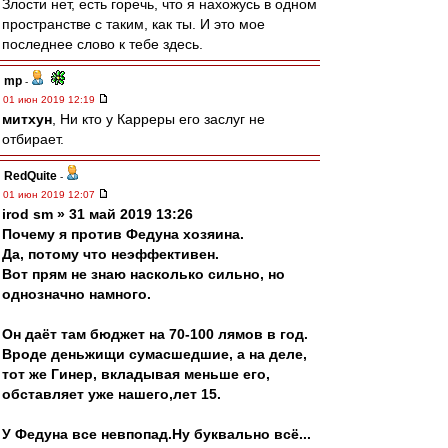
Злости нет, есть горечь, что я нахожусь в одном
пространстве с таким, как ты. И это мое
последнее слово к тебе здесь.
mp
-
01 июн 2019 12:19
митхун
, Ни кто у Карреры его заслуг не
отбирает.
RedQuite
-
01 июн 2019 12:07
irod sm » 31 май 2019 13:26
Почему я против Федуна хозяина.
Да, потому что неэффективен.
Вот прям не знаю насколько сильно, но
однозначно намного.
Он даёт там бюджет на 70-100 лямов в год.
Вроде деньжищи сумасшедшие, а на деле,
тот же Гинер, вкладывая меньше его,
обставляет уже нашего,лет 15.
У Федуна все невпопад.Ну буквально всё...