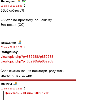
Леонидыч
-
01 июн 2019 12:40
ВВсё срётесь?!
«А чтоб по-простому, по-нашему...
Это нет...» (СС)
;)
NewGamer
-
01 июн 2019 12:27
RoughBoy
,
viewtopic.php?p=852988#p852988
viewtopic.php?p=852965#p852965
Свои высказывания посмотри, радетель
уважения к старшим.
BM1964
-
01 июн 2019 12:25
Ценитель » 01 июн 2019 12:01