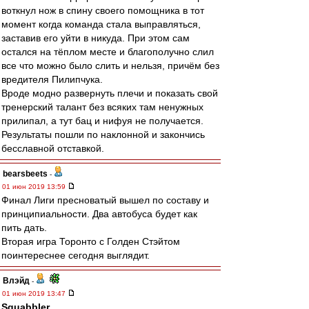
воткнул нож в спину своего помощника в тот
момент когда команда стала выправляться,
заставив его уйти в никуда. При этом сам
остался на тёплом месте и благополучно слил
все что можно было слить и нельзя, причём без
вредителя Пилипчука.
Вроде модно развернуть плечи и показать свой
тренерский талант без всяких там ненужных
прилипал, а тут бац и нифуя не получается.
Результаты пошли по наклонной и закончись
бесславной отставкой.
bearsbeets
-
01 июн 2019 13:59
Финал Лиги пресноватый вышел по составу и
принципиальности. Два автобуса будет как
пить дать.
Вторая игра Торонто с Голден Стэйтом
поинтереснее сегодня выглядит.
Влэйд
-
01 июн 2019 13:47
Squabbler
,