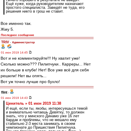
Ещё хуже, когда руководителем назначают
простого специалиста. Заведёт не туда, его
решения никто в грош не ставит.
Все именно так.
Жму 5.
Последнее сообщение
TRIV
-
Администратор
01 июн 2019 14:45
Вот и не комментируйте!!! Ну хватит уже!
Сколько можно??? Пилипчуки.. Карреры... Нет
их больше в клубе! Нет! Все уже всё для себя
решили! Нет вы опять...
Вот уж точно лучше про бухло!
flint
-
01 июн 2019 14:43
Ценитель » 01 июн 2019 11:38
И ещё, если ты, якобы, интересуешься темой
и внимательно читаешь Девятку, то должен
знать, что у минского Динамо уже 16 лет
бардак и проблемы, что не мешало ему
стабильно 2-3 места занимать в своем
чемпионате до Пришествия Пилипчука.