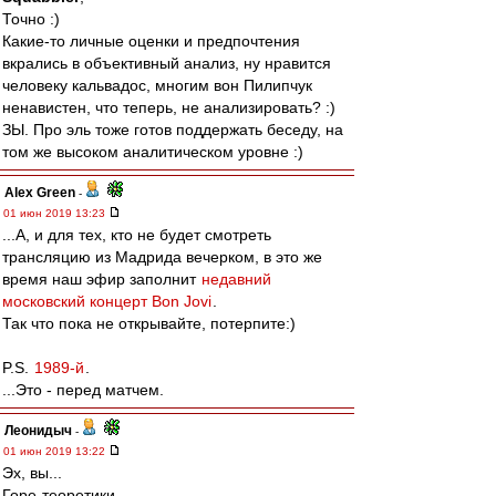
Точно :)
Какие-то личные оценки и предпочтения
вкрались в объективный анализ, ну нравится
человеку кальвадос, многим вон Пилипчук
ненавистен, что теперь, не анализировать? :)
ЗЫ. Про эль тоже готов поддержать беседу, на
том же высоком аналитическом уровне :)
Alex Green
-
01 июн 2019 13:23
...А, и для тех, кто не будет смотреть
трансляцию из Мадрида вечерком, в это же
время наш эфир заполнит
недавний
московский концерт Bon Jovi
.
Так что пока не открывайте, потерпите:)
P.S.
1989-й
.
...Это - перед матчем.
Леонидыч
-
01 июн 2019 13:22
Эх, вы...
Горе-теоретики...