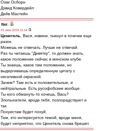
Оззи Осборн
Дэвид Ковердейл
Дейв Мастейн
flint
-
01 июн 2019 11:14
Ценитель
, Вася, извини, тыкнул в точечки еще
разок.
Можешь не отвечать. Лучше не отвечай.
Раз ты читаешь "Девятку", то должен знать,
какое положение сейчас в минском клубе.
Ты знаешь, какое там положение, но
выдергиваешь определенную цитату с
негативной окраской.
Зачем? Там есть и положительные, и
нейтральные. Есть русофобские вообще.
Ты кого обмануть-то хочешь, Вась?
Злопыхатели, вроде тебя, позлорадствуют и
так.
Похуистам будет похуй.
Тем, кто интересуется темой, вроде меня,
будет неприятно, что Ценитель снова брешет.