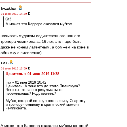
kvzakhar
-
01 июн 2019 14:29
Gt3
А может это Каррера оказался му*ком
называть мудаком есдинтсвенного нашего
тренера чемпиона за 16 лет, это надо быть
даже не конем латентным, а бомжем на коне в
обнимку с пилипенко)
Gt3
-
01 июн 2019 13:59
Ценитель » 01 июн 2019 11:38
mp » 01 июн 2019 10:42
Ценитель, А тебе что до этого Пилипчука?
Чего ты так за его результаты-то
переживаешь? Родственник?
Му*ак, который воткнул нож в спину Спартаку
и тренеру-чемпиону в критический момент
чемпионата.
А может это Каррера оказался му*ком который