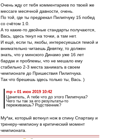
Очень жду от тебя комментариев по твоей же
мессаге месячной давности, очень.
По той, где ты предрекал Пилипчуку 15 побед
со счётом 1:0.
А то какие-то двойные стандарты получаются,
Вась, здесь ткнул на точки, а там нет.
И ещё, если ты, якобы, интересуешься темой и
внимательно читаешь Девятку, то должен
знать, что у минского Динамо уже 16 лет
бардак и проблемы, что не мешало ему
стабильно 2-3 места занимать в своем
чемпионате до Пришествия Пилипчука.
Так что брешешь здесь только ты, Вась. )
mp » 01 июн 2019 10:42
Ценитель, А тебе что до этого Пилипчука?
Чего ты так за его результаты-то
переживаешь? Родственник?
Му*ак, который воткнул нож в спину Спартаку и
тренеру-чемпиону в критический момент
чемпионата.