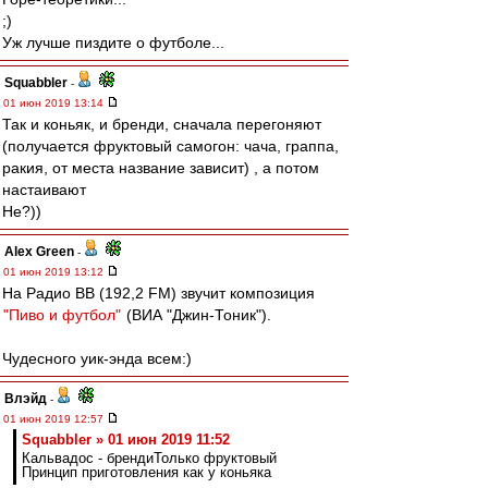
;)
Уж лучше пиздите о футболе...
Squabbler
-
01 июн 2019 13:14
Так и коньяк, и бренди, сначала перегоняют
(получается фруктовый самогон: чача, граппа,
ракия, от места название зависит) , а потом
настаивают
Не?))
Alex Green
-
01 июн 2019 13:12
На Радио ВВ (192,2 FM) звучит композиция
"Пиво и футбол"
(ВИА "Джин-Тоник").
Чудесного уик-энда всем:)
Влэйд
-
01 июн 2019 12:57
Squabbler » 01 июн 2019 11:52
Кальвадос - брендиТолько фруктовый
Принцип приготовления как у коньяка