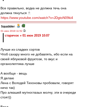
Все правильно, водка не должна течь она
должна тянуться :!:
https://www.youtube.com/watch?v=JDgtoN09ki4
Squabbler
-
01 июн 2019 11:52
старичок » 01 июн 2019 10:07
Лучше из сладких сортов
Чтоб сахару много не добавлять, ибо если на
своей яблуковой фруктозе, то вкус и
органолептика лучше
А вообще - вещь
Я делаю
Лена с Володей Тихоновы пробовали, говорят
ничо так)
Про алкашей мутноглазых молчу, эти в очереди
стоят))
Влад