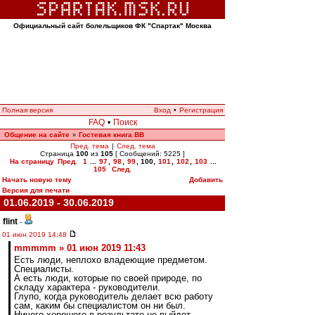
Официальный сайт болельщиков ФК "Спартак" Москва
Полная версия
Вход
•
Регистрация
FAQ
•
Поиск
Общение на сайте
Гостевая книга ВВ
»
Пред. тема
|
След. тема
Страница
100
из
105
[ Сообщений: 5225 ]
На страницу
Пред.
1
...
97
,
98
,
99
,
100
,
101
,
102
,
103
...
105
След.
Начать новую тему
Добавить
Версия для печати
01.06.2019 - 30.06.2019
flint
-
01 июн 2019 14:48
mmmmm » 01 июн 2019 11:43
Есть люди, неплохо владеющие предметом.
Специалисты.
А есть люди, которые по своей природе, по
складу характера - руководители.
Глупо, когда руководитель делает всю работу
сам, каким бы специалистом он ни был.
Ничего хорошего в результате не выйдет.