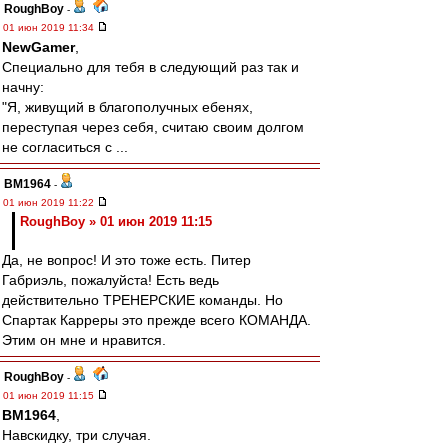
RoughBoy
-
01 июн 2019 11:34
NewGamer
,
Специально для тебя в следующий раз так и
начну:
"Я, живущий в благополучных ебенях,
переступая через себя, считаю своим долгом
не согласиться с ...
BM1964
-
01 июн 2019 11:22
RoughBoy » 01 июн 2019 11:15
Да, не вопрос! И это тоже есть. Питер
Габриэль, пожалуйста! Есть ведь
действительно ТРЕНЕРСКИЕ команды. Но
Спартак Карреры это прежде всего КОМАНДА.
Этим он мне и нравится.
RoughBoy
-
01 июн 2019 11:15
BM1964
,
Навскидку, три случая.