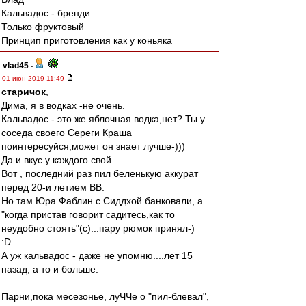
Кальвадос - бренди
Только фруктовый
Принцип приготовления как у коньяка
vlad45
-
01 июн 2019 11:49
старичок
,
Дима, я в водках -не очень.
Кальвадос - это же яблочная водка,нет? Ты у
соседа своего Сереги Краша
поинтересуйся,может он знает лучше-)))
Да и вкус у каждого свой.
Вот , последний раз пил беленькую аккурат
перед 20-и летием ВВ.
Но там Юра Фаблин с Сиддхой банковали, а
"когда пристав говорит садитесь,как то
неудобно стоять"(с)...пару рюмок принял-)
:D
А уж кальвадос - даже не упомню....лет 15
назад, а то и больше.
Парни,пока месезонье, луЧЧе о "пил-блевал",