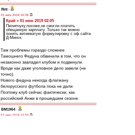
flint
-
01 июн 2019 10:59
Край » 01 июн 2019 02:05
Пилипчуку,похоже,не смогли платить
обещанную зарплату..Только так можно
понять витиеватую формулировку с оф.сайта
Д-Минск:
Там проблемы гораздо сложнее.
Тамошнего Федуна обвинили в том, что он
незаконно завладел клубом и подвинули.
Вроде как даже уголовное дело завели (не
точно).
Нового федуна некогда флагману
белорусского футбола пока не дали.
Поэтому клуб сейчас фактически, как
российский Анжи в прошедшем сезоне.
BM1964
-
01 июн 2019 10:53
RoughBoy » 01 июн 2019 10:23