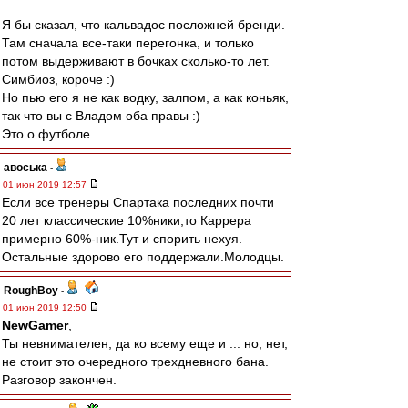
Я бы сказал, что кальвадос посложней бренди.
Там сначала все-таки перегонка, и только
потом выдерживают в бочках сколько-то лет.
Симбиоз, короче :)
Но пью его я не как водку, залпом, а как коньяк,
так что вы с Владом оба правы :)
Это о футболе.
авоська
-
01 июн 2019 12:57
Если все тренеры Спартака последних почти
20 лет классические 10%ники,то Каррера
примерно 60%-ник.Тут и спорить нехуя.
Остальные здорово его поддержали.Молодцы.
RoughBoy
-
01 июн 2019 12:50
NewGamer
,
Ты невнимателен, да ко всему еще и ... но, нет,
не стоит это очередного трехдневного бана.
Разговор закончен.