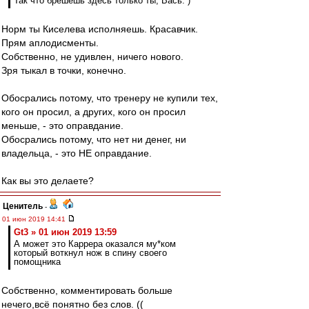
Так что брешешь здесь только ты, Вась. )
Норм ты Киселева исполняешь. Красавчик.
Прям аплодисменты.
Собственно, не удивлен, ничего нового.
Зря тыкал в точки, конечно.
Обосрались потому, что тренеру не купили тех,
кого он просил, а других, кого он просил
меньше, - это оправдание.
Обосрались потому, что нет ни денег, ни
владельца, - это НЕ оправдание.
Как вы это делаете?
Ценитель
-
01 июн 2019 14:41
Gt3 » 01 июн 2019 13:59
А может это Каррера оказался му*ком
который воткнул нож в спину своего
помощника
Собственно, комментировать больше
нечего,всё понятно без слов. ((