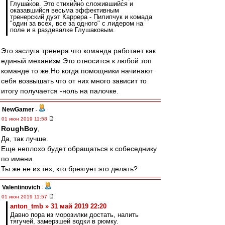
Глушаков. Это стихийно сложившийся и
оказавшийся весьма эффективным
тренерский дуэт Каррера - Пилипчук и комада
"один за всех, все за одного" с лидером на
поле и в раздевалке Глушаковым.
Это заслуга тренера что команда работает как
единый механизм.Это относится к любой топ
команде то же.Но когда помощники начинают
себя возвышать что от них много зависит то
итогу получается -ноль на палочке.
NewGamer
-
01 июн 2019 11:58
RoughBoy
,
Да, так лучше.
Еще неплохо будет обращаться к собеседнику
по имени.
Ты же не из тех, кто брезгует это делать?
Valentinovich
-
01 июн 2019 11:57
anton_tmb » 31 май 2019 22:20
Давно пора из морозилки достать, налить
тягучей, замерзшей водки в рюмку.