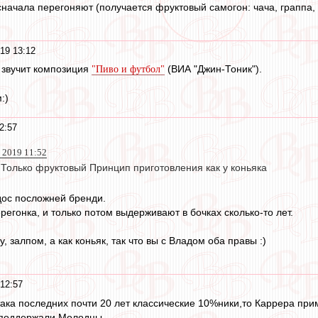
 сначала перегоняют (получается фруктовый самогон: чача, граппа, 
19 13:12
 звучит композиция
(ВИА "Джин-Тоник").
"Пиво и футбол"
:)
2:57
 2019 11:52
иТолько фруктовый Принцип приготовления как у коньяка
адос посложней бренди.
регонка, и только потом выдерживают в бочках сколько-то лет.
у, залпом, а как коньяк, так что вы с Владом оба правы :)
12:57
ака последних почти 20 лет классические 10%ники,то Каррера прим
 поддержали.Молодцы.