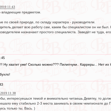
019 11:43
о владеющие предметом.
ые по своей природе, по складу характера - руководители.
одитель делает всю работу сам, каким бы специалистом он ни был. 
ководителем назначают простого специалиста. Заведёт не туда, его
:45
!! Ну хватит уже! Сколько можно??? Пилипчуки.. Карреры... Нет их 
бухло!
43
 2019 11:38
обы, интересуешься темой и внимательно читаешь Девятку, то долже
мешало ему стабильно 2-3 места занимать в своем чемпионате до 
сь только ты, Вась. )