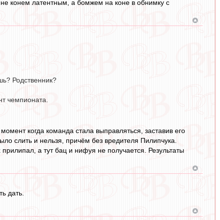
 не конем латентным, а бомжем на коне в обнимку с
ешь? Родственник?
нт чемпионата.
 момент когда команда стала выправляться, заставив его
было слить и нельзя, причём без вредителя Пилипчука.
 прилипал, а тут бац и нифуя не получается. Результаты
ь дать.