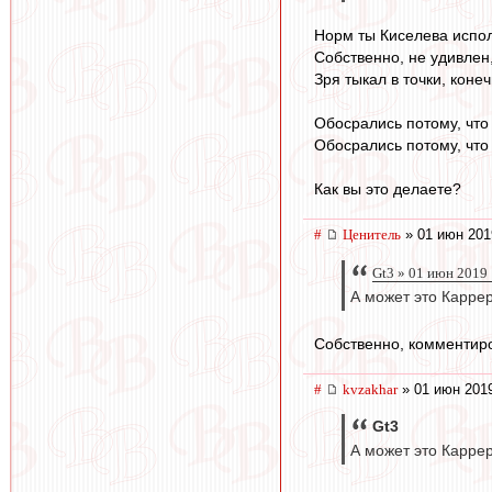
Норм ты Киселева испо
Собственно, не удивлен,
Зря тыкал в точки, конеч
Обосрались потому, что 
Обосрались потому, что 
Как вы это делаете?
#
Ценитель
» 01 июн 201
Gt3 » 01 июн 2019
А может это Каррер
Собственно, комментиро
#
kvzakhar
» 01 июн 2019
Gt3
А может это Карре