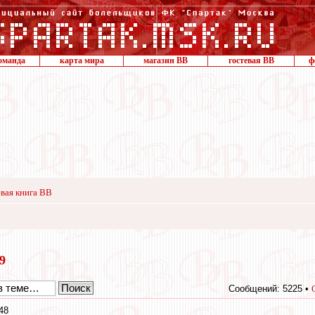
оманда
карта мира
магазин ВВ
гостевая ВВ
ф
вая книга ВВ
19
Сообщений: 5225 •
48