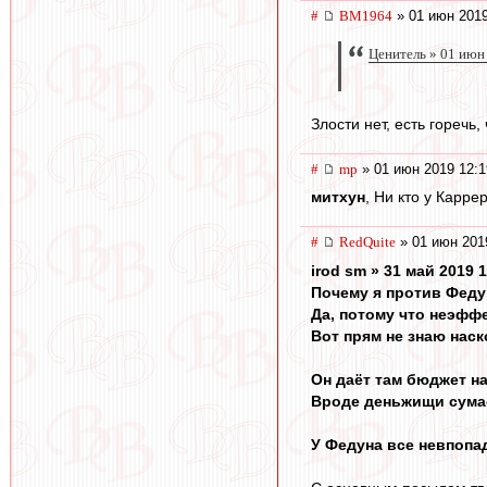
#
BM1964
» 01 июн 2019
Ценитель » 01 июн
Злости нет, есть горечь,
#
mp
» 01 июн 2019 12:1
митхун
, Ни кто у Карре
#
RedQuite
» 01 июн 201
irod sm » 31 май 2019 
Почему я против Феду
Да, потому что неэфф
Вот прям не знаю наск
Он даёт там бюджет на
Вроде деньжищи сумасш
У Федуна все невпопад