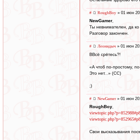
#
RoughBoy
» 01 июн 20
NewGamer
,
Ты невнимателен, да ко 
Разговор закончен.
#
Леонидыч
» 01 июн 20
ВВсё срётесь?!
«А чтоб по-простому, по
Это нет...» (СС)
;)
#
NewGamer
» 01 июн 20
RoughBoy
,
viewtopic.php?p=852988#p
viewtopic.php?p=852965#p
Свои высказывания посм