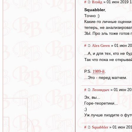
#
Влэйд
» 01 июн 2019 1
Squabbler
,
Точно :)
Какие-то личные оценки
теперь, не анализироват
ЗЫ. Про эль тоже готов 
#
Alex Green
» 01 июн 20
...А, и для тех, кто не
Так что пока не открыва
P.S.
.
1989-й
...Это - перед матчем.
#
Леонидыч
» 01 июн 20
Эх, вы...
Горе-теоретики...
;)
Уж лучше пиздите о футб
#
Squabbler
» 01 июн 201