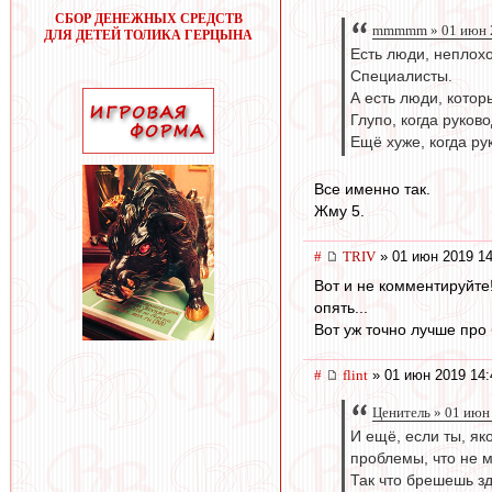
СБОР ДЕНЕЖНЫХ СРЕДСТВ
mmmmm » 01 июн 2
ДЛЯ ДЕТЕЙ ТОЛИКА ГЕРЦЫНА
Есть люди, неплох
Специалисты.
А есть люди, котор
Глупо, когда руков
Ещё хуже, когда ру
Все именно так.
Жму 5.
#
TRIV
» 01 июн 2019 14
Вот и не комментируйте!
опять...
Вот уж точно лучше про 
#
flint
» 01 июн 2019 14:
Ценитель » 01 июн
И ещё, если ты, як
проблемы, что не 
Так что брешешь зде