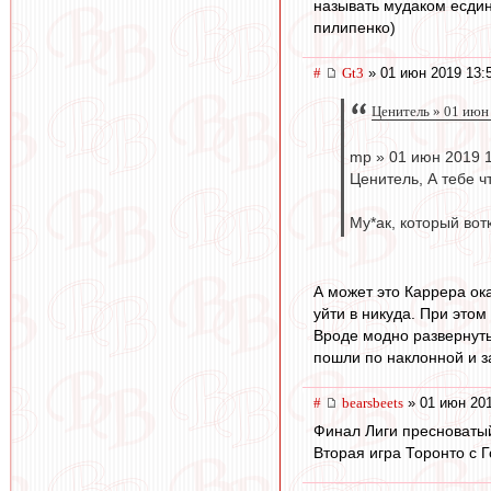
называть мудаком есдин
пилипенко)
#
Gt3
» 01 июн 2019 13:
Ценитель » 01 июн
mp » 01 июн 2019 
Ценитель, А тебе ч
Му*ак, который вот
А может это Каррера ок
уйти в никуда. При этом
Вроде модно развернуть 
пошли по наклонной и з
#
bearsbeets
» 01 июн 201
Финал Лиги пресноватый
Вторая игра Торонто с 