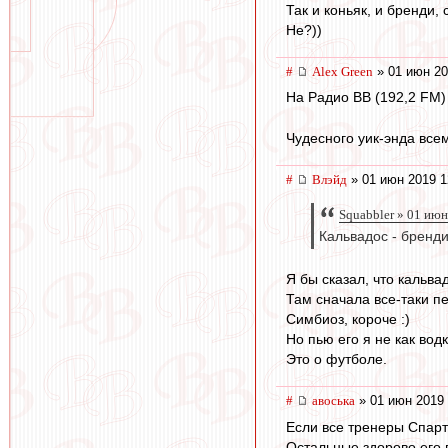
Так и коньяк, и бренди,
Не?))
#
Alex Green
» 01 июн 20
На Радио ВВ (192,2 FM)
Чудесного уик-энда всем
#
Влэйд
» 01 июн 2019 1
Squabbler » 01 июн
Кальвадос - бренд
Я бы сказал, что кальв
Там сначала все-таки пе
Симбиоз, короче :)
Но пью его я не как водк
Это о футболе.
#
авоська
» 01 июн 2019 
Если все тренеры Спарт
Остальные здорово его