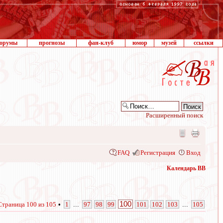
орумы
прогнозы
фан-клуб
юмор
музей
ссылки
Расширенный поиск
FAQ
Регистрация
Вход
Календарь ВВ
100
Страница
100
из
105
•
1
...
97
98
99
101
102
103
...
105