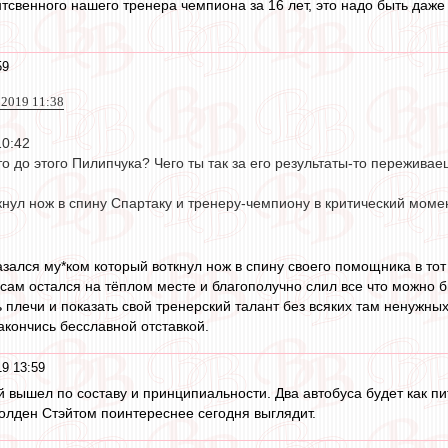
тсвенного нашего тренера чемпиона за 16 лет, это надо быть даже
59
 2019 11:38
10:42
то до этого Пилипчука? Чего ты так за его результаты-то пережива
кнул нож в спину Спартаку и тренеру-чемпиону в критический моме
азался му*ком который воткнул нож в спину своего помощника в тот
 сам остался на тёплом месте и благополучно слил все что можно 
плечи и показать свой тренерский талант без всяких там ненужных
акончись бесславной отставкой.
9 13:59
 вышел по составу и принципиальности. Два автобуса будет как пит
Голден Стэйтом поинтереснее сегодня выглядит.