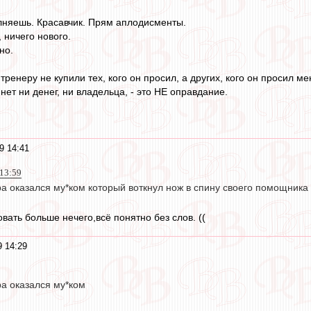
лняешь. Красавчик. Прям аплодисменты.
 ничего нового.
но.
тренеру не купили тех, кого он просил, а других, кого он просил ме
нет ни денег, ни владельца, - это НЕ оправдание.
9 14:41
 13:59
а оказался му*ком который воткнул нож в спину своего помощника
вать больше нечего,всё понятно без слов. ((
 14:29
ра оказался му*ком