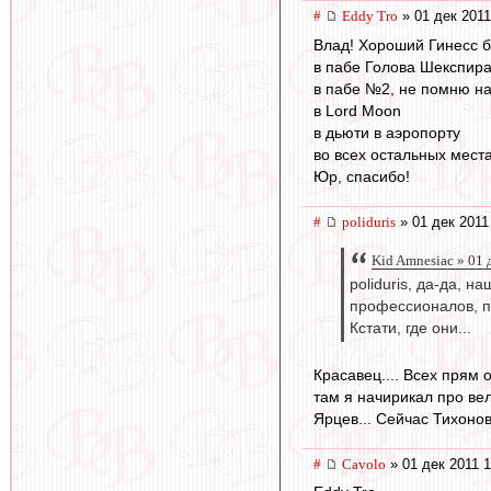
#
Eddy Tro
» 01 дек 2011
Влад! Хороший Гинесс б
в пабе Голова Шекспира
в пабе №2, не помню наз
в Lord Moon
в дьюти в аэропорту
во всех остальных места
Юр, спасибо!
#
poliduris
» 01 дек 2011
Kid Amnesiac » 01 
poliduris, да-да, 
профессионалов, п
Кстати, где они...
Красавец.... Всех прям о
там я начирикал про ве
Ярцев... Сейчас Тихонов.
#
Cavolo
» 01 дек 2011 1