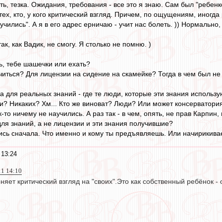
сть, тезка. Ожидания, требования - все это я знаю. Сам был "ребенк
 тех, кто, у кого критический взгляд. Причем, по ощущениям, иногда
ились". А я в его адрес ерничаю - учит нас болеть. )) Нормально,
 так, как Вадик, не смогу. Я столько не помню. )
ь, тебе шашечки или ехать?
иться? Для лицензии на сидение на скамейке? Тогда в чем был не п
а для реальных знаний - где те люди, которые эти знания использу
и? Никаких? Хм... Кто же виноват? Люди? Или может консерватория
-то ничему не научились. А раз так - в чем, опять, не прав Карпин,
я знаний, а не лицензии и эти знания получившие?
ись сначала. Что именно и кому ты предъявляешь. Или начирикива
 13:24
11 14:10
няет критический взгляд на "своих".Это как собственный ребёнок 