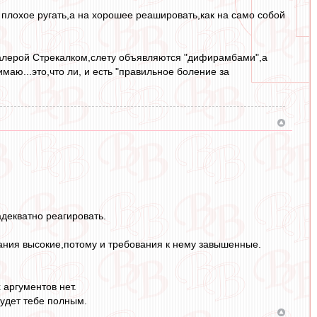
 плохое ругать,а на хорошее реашировать,как на само собой
Валерой Стрекалком,слету объявляются "дифирамбами",а
аю...это,что ли, и есть "правильное боление за
декватно реагировать.
идания высокие,потому и требования к нему завышенные.
 аргументов нет.
будет тебе полным.