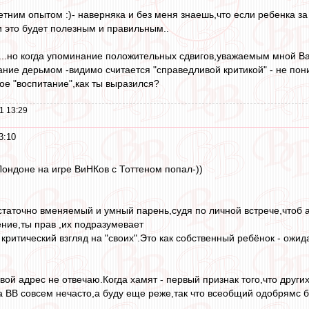
етним опытом :)- наверняка и без меня знаешь,что если ребенка за
 это будет полезным и правильным..
б...но когда упоминание положительных сдвигов,уважаемым мной 
ние дерьмом -видимо считается "справедливой критикой" - не поним
ое "воспитание",как ты выразился?
1 13:29
3:10
Лондоне на игре ВиНКов с Тоттеном попал-))
статочно вменяемый и умный парень,судя по личной встрече,чтоб а
ение,ты прав ,их подразумевает
 критический взгляд на "своих".Это как собственный ребёнок - ож
вой адрес не отвечаю.Когда хамят - первый признак того,что других
а ВВ совсем нечасто,а буду еще реже,так что всеобщий одобрямс 