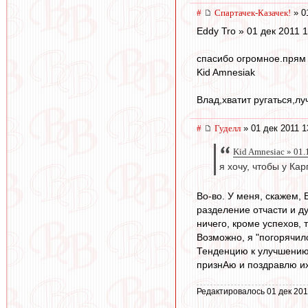
#
Спартачек-Казачек!
» 0
Eddy Tro » 01 дек 2011 
спасибо огромное.прям 
Kid Amnesiak
Влад,хватит ругаться,лу
#
Гуделл
» 01 дек 2011 1
Kid Amnesiac » 01.
я хочу, чтобы у Ка
Во-во. У меня, скажем, 
разделение отчасти и д
ничего, кроме успехов,
Возможно, я "погорячил
Тенденцию к улучшению 
признАю и поздравлю их
Редактировалось 01 дек 201