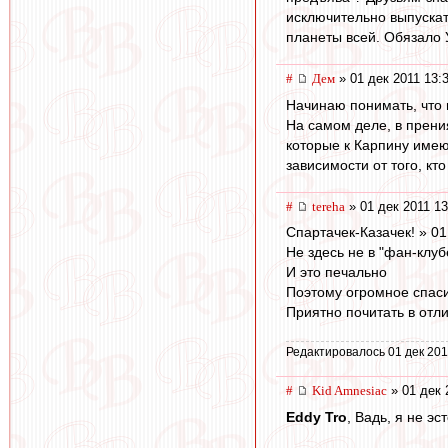
исключительно выпускат
планеты всей. Обязало 
#
Дем
» 01 дек 2011 13:
Начинаю понимать, что 
На самом деле, в прени
которые к Карпину имеют
зависимости от того, кт
#
tereha
» 01 дек 2011 13
Спартачек-Казачек! » 01
Не здесь не в "фан-клуб
И это печально
Поэтому огромное спасиб
Приятно почитать в отли
Редактировалось 01 дек 201
#
Kid Amnesiac
» 01 дек 
Eddy Tro
, Вадь, я не эст