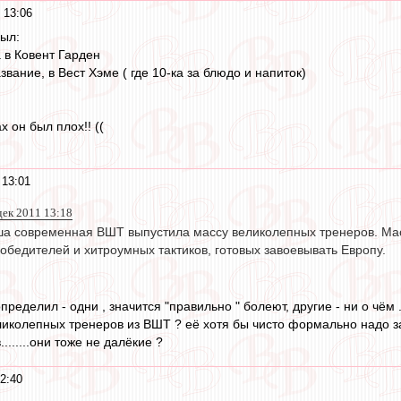
 13:06
ыл:
 в Ковент Гарден
вание, в Вест Хэме ( где 10-ка за блюдо и напиток)
х он был плох!! ((
 13:01
дек 2011 13:18
наша современная ВШТ выпустила массу великолепных тренеров. Мас
обедителей и хитроумных тактиков, готовых завоевывать Европу.
пределил - одни , значится "правильно " болеют, другие - ни о чём 
ликолепных тренеров из ВШТ ? её хотя бы чисто формально надо з
.......они тоже не далёкие ?
2:40