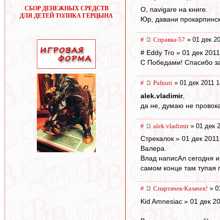
СБОР ДЕНЕЖНЫХ СРЕДСТВ
О, navigare на книге.
ДЛЯ ДЕТЕЙ ТОЛИКА ГЕРЦЫНА
Юр, давани прокарпинско
#
Справка-57
» 01 дек 20
# Eddy Tro » 01 дек 2011
С Победами! Спасибо за
#
Pafnuti
» 01 дек 2011 1
alek.vladimir
,
да не, думаю не провока
#
alek.vladimir
» 01 дек 2
Стрекалок » 01 дек 2011 
Валера.
Влад написАл сегодня и
самом конце там тупая
#
Спартачек-Казачек!
» 0
Kid Amnesiac » 01 дек 2