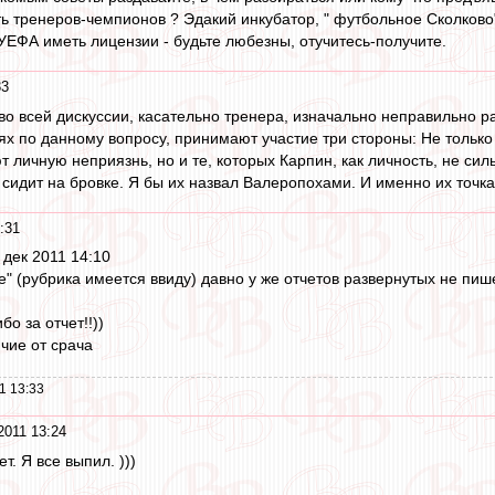
ь тренеров-чемпионов ? Эдакий инкубатор, " футбольное Сколково"
УЕФА иметь лицензии - будьте любезны, отучитесь-получите.
33
во всей дискуссии, касательно тренера, изначально неправильно р
ях по данному вопросу, принимают участие три стороны: Не тольк
 личную неприязнь, но и те, которых Карпин, как личность, не силь
о сидит на бровке. Я бы их назвал Валеропохами. И именно их точк
:31
 дек 2011 14:10
е" (рубрика имеется ввиду) давно у же отчетов развернутых не пи
о за отчет!!))
чие от срача
1 13:33
2011 13:24
ет. Я все выпил. )))