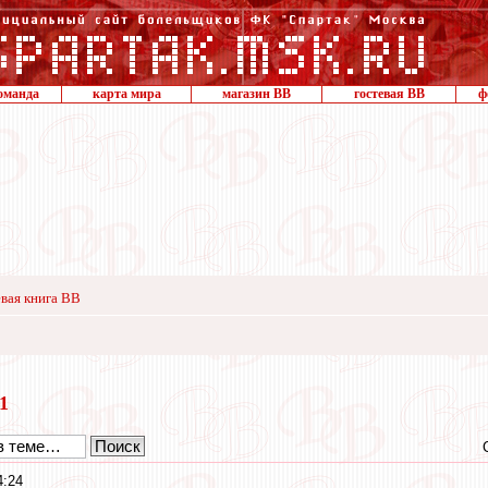
оманда
карта мира
магазин ВВ
гостевая ВВ
ф
вая книга ВВ
11
4:24