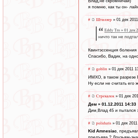
Влад,не скромничай)
я помню, как ты он- ла
#
Штиллер
» 01 дек 2011
Eddy Tro » 01 дек 
ничто так не подта
Квинтэссенция боления 
Спасибо, Вадик, на одно
#
goblin
» 01 дек 2011 1
ИМХО, в таком разрезе 
Ну если не считать его 
#
Стрекалок
» 01 дек 201
Дем » 01.12.2011 14:33
Дим,Влад 45 и пытался э
#
poliduris
» 01 дек 2011
Kid Amnesiac
, предъявл
предъява ? Друзьям-зна