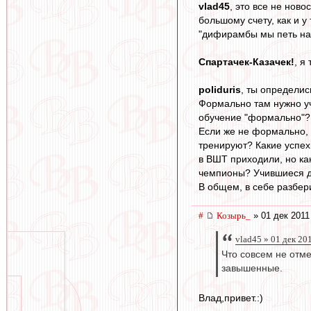
vlad45
, это все не ново
большому счету, как и у
"дифирамбы мы петь науч
Спартачек-Казачек!
, я
poliduris
, ты определис
Формально там нужно уч
обучение "формально"?
Если же не формально, 
тренируют? Какие успех
в ВШТ приходили, но как
чемпионы? Учившиеся дл
В общем, в себе разбер
#
Козырь_
» 01 дек 2011
vlad45 » 01 дек 20
Что совсем не отме
завышенные.
Влад,привет.:)