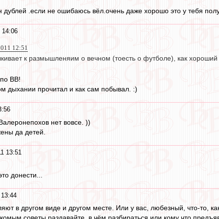
йн дублей .если не ошибаюсь вёл.очень даже хорошо это у тебя пол
 14:06
2011 12:51
лкивает к размышленяим о вечном (тоесть о футболе), как хороший с
по ВВ!
м дыхании прочитал и как сам побывал. :)
3:56
Валеронепохов нет вовсе. ))
жены да детей.
1 13:51
то донести...
 13:44
яют в другом виде и другом месте. Или у вас, любезный, что-то, ка
комым советы раздавайте, в чём разбираться или кому что предъя