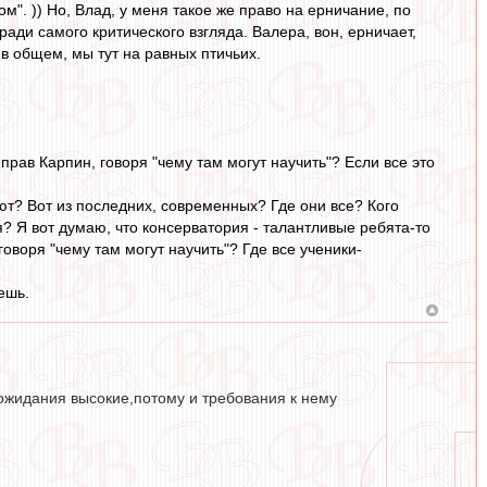
ом". )) Но, Влад, у меня такое же право на ерничание, по
 ради самого критического взгляда. Валера, вон, ерничает,
 в общем, мы тут на равных птичьих.
рав Карпин, говоря "чему там могут научить"? Если все это
ют? Вот из последних, современных? Где они все? Кого
? Я вот думаю, что консерватория - талантливые ребята-то
 говоря "чему там могут научить"? Где все ученики-
ешь.
- ожидания высокие,потому и требования к нему