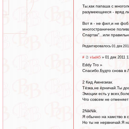
Ты,как папаша с многол
разумеющееся - вряд ли
Вот я - не фил,и не фо
многостраничное полива
Спартак"...или правильн
Редактировалось 01 дек 201
#
vlad45
» 01 дек 2011 1
Eddy Tro »
Спасибо.Будто снова в 
2 Кид Амнезиак.
Тёзка,не ёрничай.Ты до
Эмоции есть у всех,бол
Что совсем не отменяет
2NikNik.
Я обычно на хамство в с
Но ты не нервничай.Я н