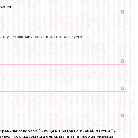
учалось
таут, стаканчик виски и плотная закуска
к раньше говорили " идущее в разрез с линией партии " -
влять. По ученикам -чемпионам ВШТ, а что она обязана