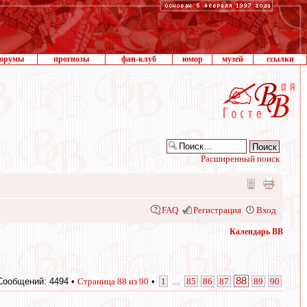
орумы
прогнозы
фан-клуб
юмор
музей
ссылки
Расширенный поиск
FAQ
Регистрация
Вход
Календарь ВВ
88
Сообщений: 4494 •
Страница
88
из
90
•
1
...
85
86
87
89
90