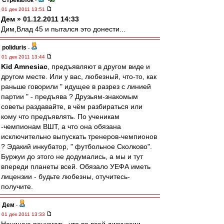
Стрекалок
-
01 дек 2011 13:51
Дем » 01.12.2011 14:33
Дим,Влад 45 и пытался это донести...
poliduris
-
01 дек 2011 13:44
Kid Amnesiac
, предъявляют в другом виде и
другом месте. Или у вас, любезный, что-то, как
раньше говорили " идущее в разрез с линией
партии " - предъява ? Друзьям-знакомым
советы раздавайте, в чём разбираться или
кому что предъявлять. По ученикам
-чемпионам ВШТ, а что она обязана
исключительно выпускать тренеров-чемпионов
? Эдакий инкубатор, " футбольное Сколково".
Буржуи до этого не додумались, а мы и тут
впереди планеты всей. Обязало УЕФА иметь
лицензии - будьте любезны, отучитесь-
получите.
Дем
-
01 дек 2011 13:33