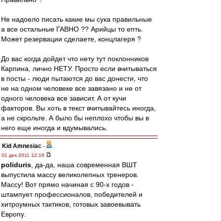
Не надоело писать какие мы сука правильные
а все остальные ГАВНО ?? Арийцы то епть.
Может резервации сделаете, концлагеря ?
До вас когда дойдет что нету тут поклонников
Карпина, лично НЕТУ. Просто если вчитываться
в посты - люди пытаются до вас донести, что
не на одном человеке все завязано и не от
одного человека все зависит. А от кучи
факторов. Вы хоть в текст вчитывайтесь иногда,
а не скрольте. А было бы неплохо чтобы вы в
него еще иногда и вдумывались.
Kid Amnesiac
-
01 дек 2011 12:18
poliduris
, да-да, наша современная ВШТ
выпустила массу великолепных тренеров.
Массу! Вот прямо начиная с 90-х годов -
штампует профессионалов, победителей и
хитроумных тактиков, готовых завоевывать
Европу.