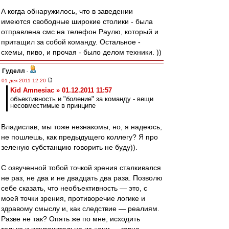
А когда обнаружилось, что в заведении
имеются свободные широкие столики - была
отправлена смс на телефон Раулю, который и
притащил за собой команду. Остальное -
схемы, пиво, и прочая - было делом техники. ))
Гуделл
-
01 дек 2011 12:20
Kid Amnesiac » 01.12.2011 11:57
объективность и "боление" за команду - вещи
несовместимые в принципе
Владислав, мы тоже незнакомы, но, я надеюсь,
не пошлешь, как предыдущего коллегу? Я про
зеленую субстанцию говорить не буду)).
С озвученной тобой точкой зрения сталкивался
не раз, не два и не двадцать два раза. Позволю
себе сказать, что необъективность — это, с
моей точки зрения, противоречие логике и
здравому смыслу и, как следствие — реалиям.
Разве не так? Опять же по мне, исходить