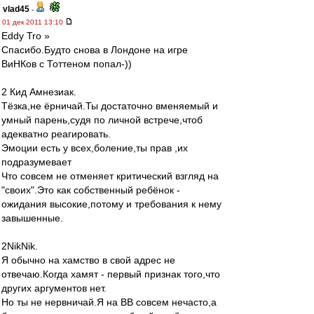
vlad45
-
01 дек 2011 13:10
Eddy Tro »
Спасибо.Будто снова в Лондоне на игре
ВиНКов с Тоттеном попал-))
2 Кид Амнезиак.
Тёзка,не ёрничай.Ты достаточно вменяемый и
умный парень,судя по личной встрече,чтоб
адекватно реагировать.
Эмоции есть у всех,боление,ты прав ,их
подразумевает
Что совсем не отменяет критический взгляд на
"своих".Это как собственный ребёнок -
ожидания высокие,потому и требования к нему
завышенные.
2NikNik.
Я обычно на хамство в свой адрес не
отвечаю.Когда хамят - первый признак того,что
других аргументов нет.
Но ты не нервничай.Я на ВВ совсем нечасто,а