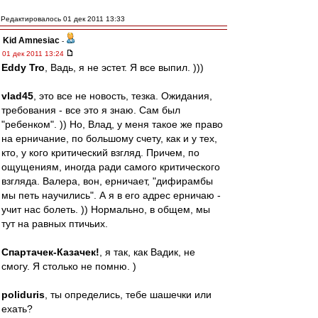
Редактировалось 01 дек 2011 13:33
Kid Amnesiac
-
01 дек 2011 13:24
Eddy Tro
, Вадь, я не эстет. Я все выпил. )))
vlad45
, это все не новость, тезка. Ожидания,
требования - все это я знаю. Сам был
"ребенком". )) Но, Влад, у меня такое же право
на ерничание, по большому счету, как и у тех,
кто, у кого критический взгляд. Причем, по
ощущениям, иногда ради самого критического
взгляда. Валера, вон, ерничает, "дифирамбы
мы петь научились". А я в его адрес ерничаю -
учит нас болеть. )) Нормально, в общем, мы
тут на равных птичьих.
Спартачек-Казачек!
, я так, как Вадик, не
смогу. Я столько не помню. )
poliduris
, ты определись, тебе шашечки или
ехать?