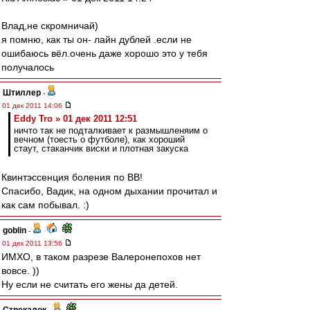
Влад,не скромничай)
я помню, как ты он- лайн дублей .если не
ошибаюсь вёл.очень даже хорошо это у тебя
получалось
Штиллер
-
01 дек 2011 14:06
Eddy Tro » 01 дек 2011 12:51
ничто так не подталкивает к размышленяим о
вечном (тоесть о футболе), как хороший
стаут, стаканчик виски и плотная закуска
Квинтэссенция боления по ВВ!
Спасибо, Вадик, на одном дыхании прочитал и
как сам побывал. :)
goblin
-
01 дек 2011 13:56
ИМХО, в таком разрезе Валеронепохов нет
вовсе. ))
Ну если не считать его жены да детей.