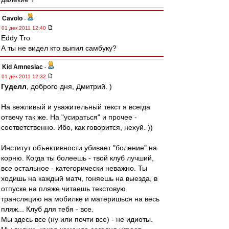
Cavolo
-
01 дек 2011 12:40
Eddy Tro
А ты не видел кто выпил самбуку?
Kid Amnesiac
-
01 дек 2011 12:32
Гуделл
, доброго дня, Дмитрий. )
На вежливый и уважительный текст я всегда
отвечу так же. На "усираться" и прочее -
соответственно. Ибо, как говорится, нехуй. ))
Институт объективности убивает "боление" на
корню. Когда ты болеешь - твой клуб лучший,
все остальное - категорически неважно. Ты
ходишь на каждый матч, гоняешь на выезда, в
отпуске на пляже читаешь текстовую
трансляцию на мобилке и материшься на весь
пляж... Клуб для тебя - все.
Мы здесь все (ну или почти все) - не идиоты.