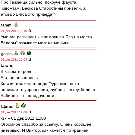
Про Газзайца сильно, покруче фауста,
чивожтам. Бескова Старостины привели, а
етова УБ-пса хто приведёт?
taram
-
01 дек 2011 12:10
Умение разглядеть "промоушен Пса на место
Валеры" взрывает мозг не меньше.
goblin
-
01 дек 2011 12:05
taram
,
В каком-то роде...
Ага, не поспоришь.
Кстати, в каком-то роде Фурсенко че-то
понимает в управлении, Бубнов -- в футболе, а
Рабинер -- в порядочности.
Щиток
-
01 дек 2011 12:00
хзк » 01 дек 2011 11:09
Огромное спасибо за ссылку. Очень хорошее
интервью. И Виктор, как кажется по крайней