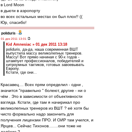
в Lord Moon
в дьюти в аэропорту
во всех остальных местах он был плох!! ((
Юр, спасибо!
poliduris
-
01 дек 2011 13:01
Kid Amnesiac » 01 дек 2011 13:18
poliduris, да-да, наша современная ВШТ
выпустила массу великолепных тренеров.
Массу! Вот прямо начиная с 90-х годов -
штампует профессионалов, победителей и
хитроумных тактиков, готовых завоевывать
Европу.
Кстати, где они...
Красавец.... Всех прям определил - одни ,
значится "правильно " болеют, другие - ни о
чём . Это в зависимости от объективности
взгляда. Кстати, где там я начирикал про
великолепных тренеров из ВШТ ? её хотя бы
чисто формально надо закончить для
получения лицензии ПРО. И ОИР там учился, и
Ярцев... Сейчас Тихонов........они тоже не
далёкие ?