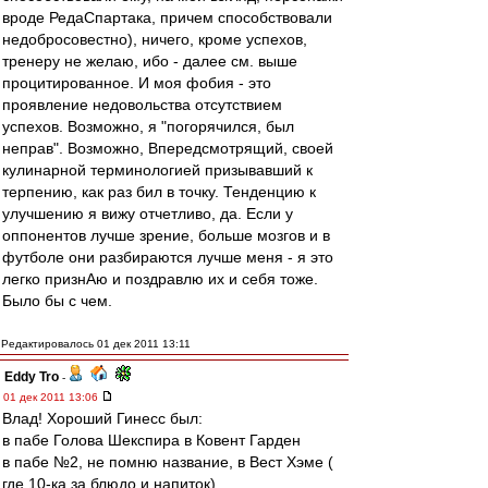
вроде РедаСпартака, причем способствовали
недобросовестно), ничего, кроме успехов,
тренеру не желаю, ибо - далее см. выше
процитированное. И моя фобия - это
проявление недовольства отсутствием
успехов. Возможно, я "погорячился, был
неправ". Возможно, Впередсмотрящий, своей
кулинарной терминологией призывавший к
терпению, как раз бил в точку. Тенденцию к
улучшению я вижу отчетливо, да. Если у
оппонентов лучше зрение, больше мозгов и в
футболе они разбираются лучше меня - я это
легко признАю и поздравлю их и себя тоже.
Было бы с чем.
Редактировалось 01 дек 2011 13:11
Eddy Tro
-
01 дек 2011 13:06
Влад! Хороший Гинесс был:
в пабе Голова Шекспира в Ковент Гарден
в пабе №2, не помню название, в Вест Хэме (
где 10-ка за блюдо и напиток)