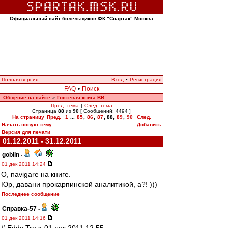
Официальный сайт болельщиков ФК "Спартак" Москва
Полная версия
Вход
•
Регистрация
FAQ
•
Поиск
Общение на сайте
Гостевая книга ВВ
»
Пред. тема
|
След. тема
Страница
88
из
90
[ Сообщений: 4494 ]
На страницу
Пред.
1
...
85
,
86
,
87
,
88
,
89
,
90
След.
Начать новую тему
Добавить
Версия для печати
01.12.2011 - 31.12.2011
goblin
-
01 дек 2011 14:24
О, navigare на книге.
Юр, давани прокарпинской аналитикой, а?! )))
Последнее сообщение
Справка-57
-
01 дек 2011 14:16