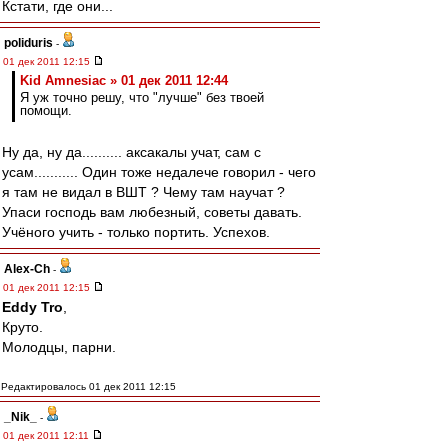
Кстати, где они...
poliduris
-
01 дек 2011 12:15
Kid Amnesiac » 01 дек 2011 12:44
Я уж точно решу, что "лучше" без твоей
помощи.
Ну да, ну да.......... аксакалы учат, сам с
усам........... Один тоже недалече говорил - чего
я там не видал в ВШТ ? Чему там научат ?
Упаси господь вам любезный, советы давать.
Учёного учить - только портить. Успехов.
Alex-Ch
-
01 дек 2011 12:15
Eddy Tro
,
Круто.
Молодцы, парни.
Редактировалось 01 дек 2011 12:15
_Nik_
-
01 дек 2011 12:11