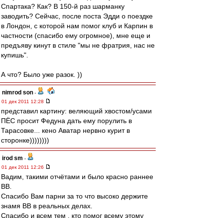
Спартака? Как? В 150-й раз шарманку
заводить? Сейчас, после поста Эдди о поездке
в Лондон, с которой нам помог клуб и Карпин в
частности (спасибо ему огромное), мне еще и
предъяву кинут в стиле "мы не фратрия, нас не
купишь".
А что? Было уже разок. ))
nimrod son
-
01 дек 2011 12:28
представил картину: веляющий хвостом/усами
ПЁС просит Федуна дать ему порулить в
Тарасовке... кено Аватар нервно курит в
сторонке))))))))
irod sm
-
01 дек 2011 12:26
Вадим, такими отчётами и было красно раннее
ВВ.
Спасибо Вам парни за то что высоко держите
знамя ВВ в реальных делах.
Спасибо и всем тем , кто помог всему этому