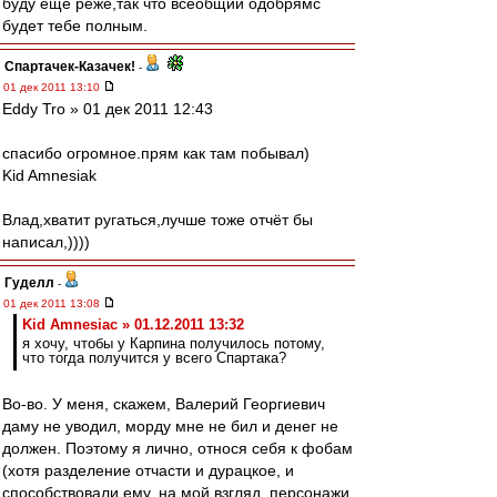
буду еще реже,так что всеобщий одобрямс
будет тебе полным.
Спартачек-Казачек!
-
01 дек 2011 13:10
Eddy Tro » 01 дек 2011 12:43
спасибо огромное.прям как там побывал)
Kid Amnesiak
Влад,хватит ругаться,лучше тоже отчёт бы
написал,))))
Гуделл
-
01 дек 2011 13:08
Kid Amnesiac » 01.12.2011 13:32
я хочу, чтобы у Карпина получилось потому,
что тогда получится у всего Спартака?
Во-во. У меня, скажем, Валерий Георгиевич
даму не уводил, морду мне не бил и денег не
должен. Поэтому я лично, относя себя к фобам
(хотя разделение отчасти и дурацкое, и
способствовали ему, на мой взгляд, персонажи