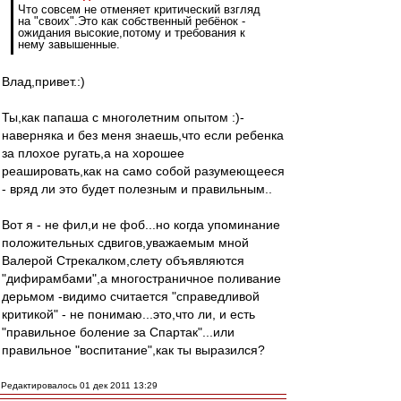
Что совсем не отменяет критический взгляд
на "своих".Это как собственный ребёнок -
ожидания высокие,потому и требования к
нему завышенные.
Влад,привет.:)
Ты,как папаша с многолетним опытом :)-
наверняка и без меня знаешь,что если ребенка
за плохое ругать,а на хорошее
реашировать,как на само собой разумеющееся
- вряд ли это будет полезным и правильным..
Вот я - не фил,и не фоб...но когда упоминание
положительных сдвигов,уважаемым мной
Валерой Стрекалком,слету объявляются
"дифирамбами",а многостраничное поливание
дерьмом -видимо считается "справедливой
критикой" - не понимаю...это,что ли, и есть
"правильное боление за Спартак"...или
правильное "воспитание",как ты выразился?
Редактировалось 01 дек 2011 13:29