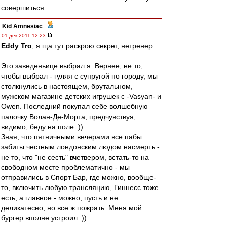
совершиться.
Kid Amnesiac
-
01 дек 2011 12:23
Eddy Tro
, я ща тут раскрою секрет, нетренер.
Это заведеньице выбрал я. Вернее, не то,
чтобы выбрал - гуляя с супругой по городу, мы
столкнулись в настоящем, брутальном,
мужском магазине детских игрушек с -Vasyan- и
Owen. Последний покупал себе волшебную
палочку Волан-Де-Морта, предчувствуя,
видимо, беду на поле. ))
Зная, что пятничными вечерами все пабы
забиты честным лондонским людом насмерть -
не то, что "не сесть" вчетвером, встать-то на
свободном месте проблематично - мы
отправились в Спорт Бар, где можно, вообще-
то, включить любую трансляцию, Гиннесс тоже
есть, а главное - можно, пусть и не
деликатесно, но все ж пожрать. Меня мой
бургер вполне устроил. ))