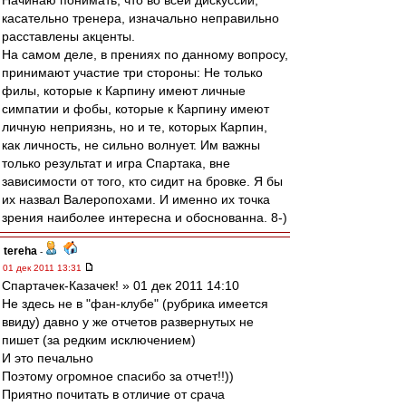
Начинаю понимать, что во всей дискуссии,
касательно тренера, изначально неправильно
расставлены акценты.
На самом деле, в прениях по данному вопросу,
принимают участие три стороны: Не только
филы, которые к Карпину имеют личные
симпатии и фобы, которые к Карпину имеют
личную неприязнь, но и те, которых Карпин,
как личность, не сильно волнует. Им важны
только результат и игра Спартака, вне
зависимости от того, кто сидит на бровке. Я бы
их назвал Валеропохами. И именно их точка
зрения наиболее интересна и обоснованна. 8-)
tereha
-
01 дек 2011 13:31
Спартачек-Казачек! » 01 дек 2011 14:10
Не здесь не в "фан-клубе" (рубрика имеется
ввиду) давно у же отчетов развернутых не
пишет (за редким исключением)
И это печально
Поэтому огромное спасибо за отчет!!))
Приятно почитать в отличие от срача