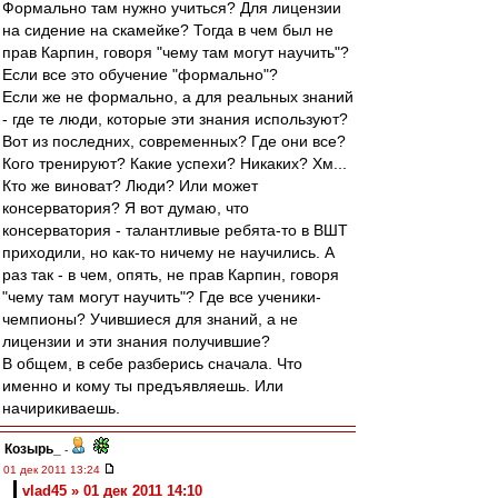
Формально там нужно учиться? Для лицензии
на сидение на скамейке? Тогда в чем был не
прав Карпин, говоря "чему там могут научить"?
Если все это обучение "формально"?
Если же не формально, а для реальных знаний
- где те люди, которые эти знания используют?
Вот из последних, современных? Где они все?
Кого тренируют? Какие успехи? Никаких? Хм...
Кто же виноват? Люди? Или может
консерватория? Я вот думаю, что
консерватория - талантливые ребята-то в ВШТ
приходили, но как-то ничему не научились. А
раз так - в чем, опять, не прав Карпин, говоря
"чему там могут научить"? Где все ученики-
чемпионы? Учившиеся для знаний, а не
лицензии и эти знания получившие?
В общем, в себе разберись сначала. Что
именно и кому ты предъявляешь. Или
начирикиваешь.
Козырь_
-
01 дек 2011 13:24
vlad45 » 01 дек 2011 14:10