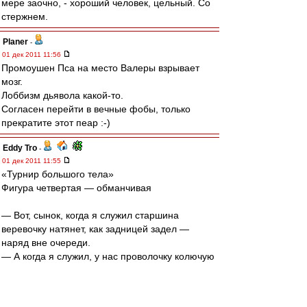
мере заочно, - хороший человек, цельный. Со
стержнем.
Planer
-
01 дек 2011 11:56
Промоушен Пса на место Валеры взрывает
мозг.
Лоббизм дьявола какой-то.
Согласен перейти в вечные фобы, только
прекратите этот пеар :-)
Eddy Tro
-
01 дек 2011 11:55
«Турнир большого тела»
Фигура четвертая — обманчивая
— Вот, сынок, когда я служил старшина
веревочку натянет, как задницей задел —
наряд вне очереди.
— А когда я служил, у нас проволочку колючую
натягивали. Немцы. А к ней мины. Наряд вне
очереди...