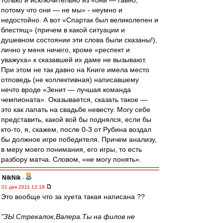
только и исключительно из «они — гавно,
потому что они — не мы» - неумно и
недостойно. А вот «Спартак был великолепен и
блестящ» (причем в какой ситуации и
душевном состоянии эти слова были сказаны!),
лично у меня ничего, кроме «респект и
уважуха» к сказавшей их даме не вызывают.
При этом не так давно на Книге имела место
отповедь (не коллективная) написавшему
нечто вроде «Зенит — лучшая команда
чемпионата». Оказывается, сказать такое —
это как лапать на свадьбе невесту. Могу себе
представить, какой вой бы поднялся, если бы
кто-то, я, скажем, после 0-3 от Рубина воздал
бы должное игре победителя. Причем анализу,
в меру моего понимания, его игры, то есть
разбору матча. Словом, «не могу понять».
NikNik
-
01 дек 2011 12:19
Это вообще что за хуета такая написана ??
"ЗЫ.Стрекалок,Валера.Ты на филов не