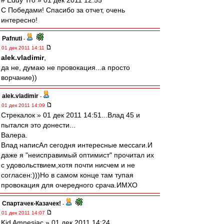
# Eddy Tro » 01 дек 2011 12:55
С Победами! Спасибо за отчет, очень
интересно!
Pafnuti
-
01 дек 2011 14:11
alek.vladimir
,
да не, думаю не провокация...а просто
ворчание))
alek.vladimir
-
01 дек 2011 14:09
Стрекалок » 01 дек 2011 14:51...Влад 45 и
пытался это донести...
Валера.
Влад написАл сегодня интересные мессаги.И
даже я "неисправимый оптимист" прочитал их
с удовольствием,хотя почти нисчем и не
согласен:)))Но в самом конце там тупая
провокация для очередного срача.ИМХО
Спартачек-Казачек!
-
01 дек 2011 14:07
Kid Amnesiac » 01 дек 2011 14:24